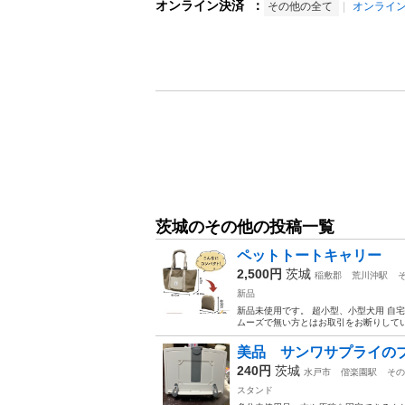
オンライン決済
：
その他の全て
オンライ
茨城のその他の投稿一覧
ペットトートキャリー
2,500円
茨城
稲敷郡
荒川沖駅
新品
新品未使用です。 超小型、小型犬用 自
ムーズで無い方とはお取引をお断りして
美品 サンワサプライの
240円
茨城
水戸市
偕楽園駅
その
スタンド