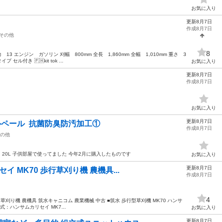
お気に入り
更新8月7日
済み
作成8月7日
その他
8
13 エンジン ガソリン 刈幅 800mm 全長 1,860mm 全幅 1,010mm 重さ 3
ル付き 🇵🇭kit tok ...
お気に入り
更新8月7日
作成8月7日
お気に入り
更新8月7日
ルペール 抗菌防臭防汚加工①
作成8月7日
の他
20L 子供部屋で使ってました 今年2月に購入したものです
お気に入り
更新8月7日
イ MK70 歩行草刈り機 農機具...
作成8月7日
4
歩行草刈り機 農機具 筑水キャニコム 農業機械 中古 ■筑水 歩行型草刈機 MK70 ハンサ
式：ハンサムカリセイ MK7...
お気に入り
更新8月7日