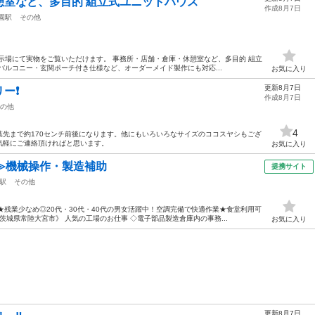
憩室など、多目的 組立式ユニットハウス
作成8月7日
園駅
その他
の展示場にて実物をご覧いただけます。 事務所・店舗・倉庫・休憩室など、多目的 組立
バルコニー・玄関ポーチ付き仕様など、オーダーメイド製作にも対応...
お気に入り
更新8月7日
ー❗️
作成8月7日
の他
4
先まで約170センチ前後になります。他にもいろいろなサイズのココスヤシもござ
気軽にご連絡頂ければと思います。
お気に入り
≫機械操作・製造補助
提携サイト
駅
その他
★残業少なめ◎20代・30代・40代の男女活躍中！空調完備で快適作業★食堂利用可
城県常陸大宮市》 人気の工場のお仕事 ◇電子部品製造倉庫内の事務...
お気に入り
更新8月7日