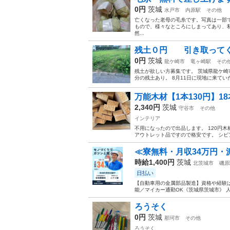
0円
茨城
水戸市
内原駅
その他
亡くなった老母の毛糸です。写真は一部
もので、様々なところにしまってあり、
然...
残土０円 引き取ってく
0円
茨城
龍ケ崎市
竜ヶ崎駅
その
残土が欲しい方募集です。 茨城県龍ケ崎市
分の残土あり。 8月11日に現地に来てい
万能木材【1本130円】1
2,340円
茨城
守谷市
その他
インテリア
不用になったので出品します。 120円
アウトレット品ですので格安です。 シビ
≪寮無料・月収34万円・
時給1,400円
茨城
北茨城市
磯原
日払い
【自動車用の金属部品製造】資格や経験は
能／マイカー通勤OK《茨城県茨城市》 人
ろうそく
0円
茨城
那珂市
その他
ろうそく