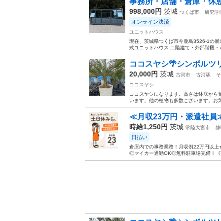
事務所・店舗・倉庫・休
998,000円
茨城
つくば市
研究学
オンライン決済
ユニットハウス
現在、茨城県つくば市今鹿島3526-1
式ユニットハウス 二階建て・外部階段・
ココスヤシ🌴シンボルツリ
20,000円
茨城
古河市
古河駅
そ
ココスヤシ
ココスヤシになります。高さは鉢底から葉
います。他の植物も多数ございます。お
≪月収23万円・派遣社員
時給1,250円
茨城
常陸大宮市
静
日払い
倉庫内での事務業務！月収例22万円以上
◎マイカー通勤OK◎無料駐車場完備！《茨