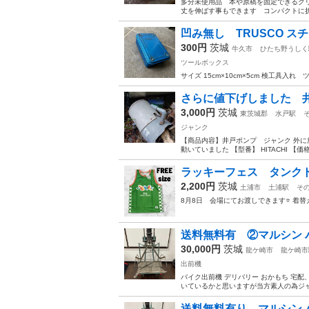
多分未使用品 本や原稿を固定できるクリ
丈を伸ばす事もできます コンパクトに
凹み無し TRUSCO ス
300円
茨城
牛久市
ひたち野うしく
ツールボックス
サイズ 15cm×10cm×5cm 検工具入
さらに値下げしました 
3,000円
茨城
東茨城郡
水戸駅
ジャンク
【商品内容】井戸ポンプ ジャンク 外に
動いていました 【型番】 HITACHI 【価格
ラッキーフェス タンクト
2,200円
茨城
土浦市
土浦駅
そ
8月8日 会場にてお渡しできます⭐️ 着替
送料無料有 ②マルシン バ
30,000円
茨城
龍ケ崎市
龍ケ崎市
出前機
バイク出前機 デリバリー おかもち 宅
いているかと思いますが当方素人の為ジャ
送料無料有り マルシン バ