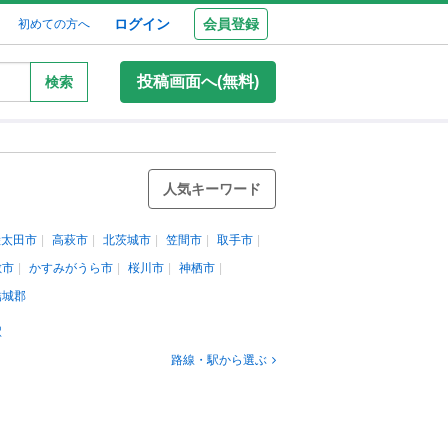
ログイン
会員登録
初めての方へ
投稿画面へ(無料)
検索
人気キーワード
陸太田市
高萩市
北茨城市
笠間市
取手市
敷市
かすみがうら市
桜川市
神栖市
結城郡
駅
路線・駅から選ぶ