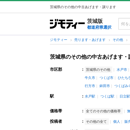
茨城県のその他の中古あげます・譲ります
茨城版
都道府県選択
ジモティー
売ります・あげます
その他
茨城県のその他の中古あげます・
市区郡
：
茨城県のその他
水戸市
牛久市
つくば市
ひたち
行方市
鉾田市
つくばみ
駅
：
水戸駅
つくば駅
日立駅
価格帯
：
全てのその他の価格帯
投稿者
：
その他の全て
個人
販