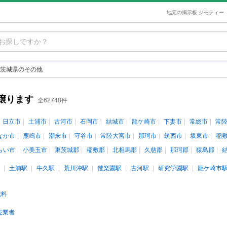
地元の掲示板 ジモティー
茨城県のその他
譲ります
全62748件
日立市
土浦市
古河市
石岡市
結城市
龍ケ崎市
下妻市
常総市
常
なか市
鹿嶋市
潮来市
守谷市
常陸大宮市
那珂市
筑西市
坂東市
稲
らい市
小美玉市
東茨城郡
稲敷郡
北相馬郡
久慈郡
那珂郡
猿島郡
土浦駅
牛久駅
荒川沖駅
偕楽園駅
古河駅
研究学園駅
龍ケ崎市
無料
売業者