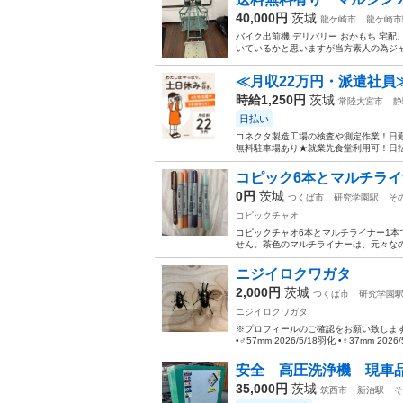
40,000円
茨城
龍ケ崎市
龍ケ崎市
バイク出前機 デリバリー おかもち 宅
いているかと思いますが当方素人の為ジャ
≪月収22万円・派遣社員
時給1,250円
茨城
常陸大宮市
静
日払い
コネクタ製造工場の検査や測定作業！日勤
無料駐車場あり★就業先食堂利用可！日払
コピック6本とマルチライ
0円
茨城
つくば市
研究学園駅
そ
コピックチャオ
コピックチャオ6本とマルチライナー1
せん。茶色のマルチライナーは、元々なの
ニジイロクワガタ
2,000円
茨城
つくば市
研究学園
ニジイロクワガタ
※プロフィールのご確認をお願い致します
•♂57mm 2026/5/18羽化 •♀37mm 2
安全 高圧洗浄機 現車
35,000円
茨城
筑西市
新治駅
そ