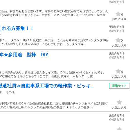
作成8月7日
で新品、解き糸もあると思います。昭和の勿体ない世代が捨てられずにとっておいた
4
私も全容は把握しておりません。ですが、アクリルは毛嫌いしていたので、全て天
お気に入り
更新8月7日
れる方募集！！
作成8月7日
他
ニュータウン。 8月11日(火)に工事予定。 これから草刈り予定で2トンダンプ20台
2
ただけるのでしたら積み込みは、こちらでします。 もしダンプ等...
お気に入り
更新8月7日
8本★多用途 型枠 DIY
作成8月7日
4
木材より厚みがあり、多用途に使えるサイズ感。 DIYにも使いやすくおすすめです。
アな用途でなければこちらで十分です。 値段と質をホームセンターと比...
お気に入り
派遣社員≫自動車系工場での軽作業・ピッキ...
提携サイト
駅
その他
不問／時給1,400円／赴任旅費会社負担／正社員登用のチャンスあり／食堂利用可
気の工場のお仕事 ◇トラックの金属部品の製造◇ ★トラックの金属...
お気に入り
更新8月7日
作成8月7日