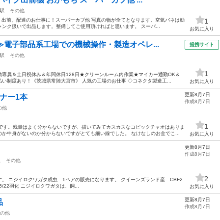
駅
その他
配、出前、配達のお仕事に！スーパーカブ他 写真の物が全てとなります。空気バネは効
1
ンク扱いで出品します。整備してご使用頂ければと思います。 スーパ...
お気に入り
≫電子部品系工場での機械操作・製造オペレ...
提携サイト
駅
その他
1
専属＆土日祝休み＆年間休日128日★クリーンルーム内作業★マイカー通勤OK＆
い制度あり！《茨城県常陸大宮市》 人気の工場のお仕事 ◇コネクタ製造工...
お気に入り
更新8月7日
ナー1本
作成8月7日
の他
1
本です。残量はよく分からないですが、描いてみてカスカスなコピックチャオはありま
か中身がないのか分からないですがとても細い線でした。 なけなしのお金でこ...
お気に入り
更新8月7日
作成8月7日
駅
その他
2
。 ニジイロクワガタ成虫 1ペアの販売になります。 クイーンズランド産 CBF2
026/5/22羽化 ニジイロクワガタは、飼...
お気に入り
更新8月7日
品
作成8月7日
の他