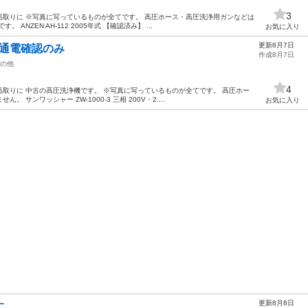
3
取りに ※写真に写っているものが全てです。 高圧ホース・高圧洗浄用ガンなどは
NZEN AH-112 2005年式 【確認済み】 ...
お気に入り
更新8月7日
Z 通電確認のみ
作成8月7日
の他
4
取りに 中古の高圧洗浄機です。 ※写真に写っているものが全てです。 高圧ホー
サンワッシャー ZW-1000-3 三相 200V・2....
お気に入り
更新8月8日
す