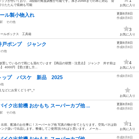
1
ップが付いており、3段階の角度調整が可能です。厚さ20mmまでの本に対応 背
折りたたんで収納も可能
お気に入り
更新8月8日
チール製小物入れ
作成8月8日
駅
その他
3
れ ツールボックス 工具箱
お気に入り
更新8月8日
井戸ポンプ ジャンク
作成8月8日
その他
4
放置しているので雨にも濡れています 【商品の状態・注意点】 ジャンク 外す前は
】 4000円 【受け渡し方...
お気に入り
作成8月8日
ップ バスケ 新品 2025
の他
えなどにお安くどうぞ^_^
お気に入り
更新8月8日
イク出前機 おかもち スーパーカブ他 ...
作成8月8日
駅
その他
1
配、出前、配達のお仕事に！スーパーカブ他 写真の物が全てとなります。空気バネは効
ンク扱いで出品します。整備してご使用頂ければと思います。 メーカ...
お気に入り
作成8月8日
イク出前機 おかもち スーパーカブ他 ...