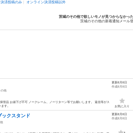
ン決済投稿のみ
オンライン決済投稿以外
茨城のその他で欲しいモノが見つからなかっ
茨城のその他の新着通知メール
更新8月8日
作成8月8日
その他
宅保管品 お値下げ不可 ノークレーム、ノーリターン等でお願いします。 返信等がス
います。
お気に入り
更新8月8日
ブックスタンド
作成8月8日
他