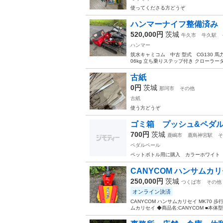
使ってくださる方どうぞ
ハンマーナイフ整備
520,000円
茨城
牛久市
牛久駅
ハンマー
筑水キャミコム 中古 型式 CG130 馬力 
06kg 立ち乗りステップ付き クローラータイプ セ
古紙
0円
茨城
那珂市
その他
古紙
使う方どうぞ
ゴミ箱 プッシュ&ペダ
700円
茨城
鹿嶋市
鹿島神宮駅
そ
ペダルペール
ペットボトル用に購入 カラーホワイト 
CANYCOM ハンサムカリセ
250,000円
茨城
つくば市
その他
オンライン決済
CANYCOM ハンサムカリセイ MK70 
ムカリセイ ◆商品名:CANYCOM ■本体型