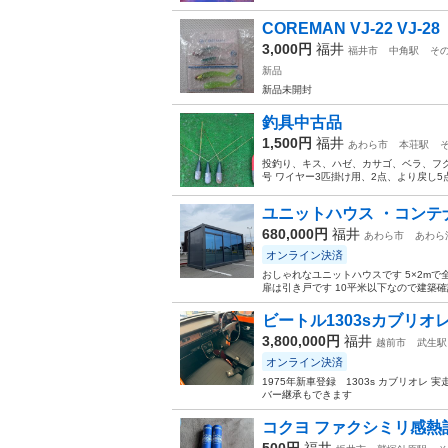
COREMAN VJ-22 VJ-28
3,000円
福井
福井市
中角駅
そ
新品
新品未開封
釣具中古品
1,500円
福井
あわら市
本荘駅
投釣り、キス、ハゼ、カサゴ、ベラ、フグ浅瀬
号 ワイヤー3匹掛け用、2点、より戻し5
ユニットハウス ・コンテナ
680,000円
福井
あわら市
あわら
オンライン決済
おしゃれなユニットハウスです 5×2m
扉は引き戸です 10平米以下なので建築確認
ビートル1303sカブリオ
3,800,000円
福井
越前市
武生駅
オンライン決済
1975年新車登録 1303s カブリオレ
バー継承もできます
コクヨ ファクシミリ感熱
500円
福井