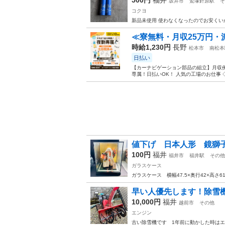
坂井市
鷲塚針原駅
そ
コクヨ
新品未使用 使わなくなったのでお安くい
≪寮無料・月収25万円・
時給1,230円
長野
松本市
南松本
日払い
【カーナビゲーション部品の組立】月収例
専属！日払いOK！ 人気の工場のお仕事 ◇
値下げ 日本人形 鏡獅
100円
福井
福井市
福井駅
その他
ガラスケース
ガラスケース 横幅47.5×奥行42×高さ61
早い人優先します！除雪
10,000円
福井
越前市
その他
エンジン
古い除雪機です 1年前に動かした時は