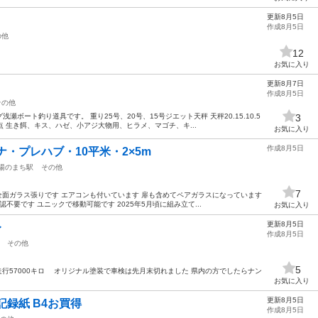
更新8月5日
作成8月5日
の他
12
お気に入り
更新8月7日
作成8月5日
その他
ボート釣り道具です。 重り25号、20号、15号ジエット天秤 天秤20.15.10.5
3
点 生き餌、キス、ハゼ、小アジ大物用、ヒラメ、マゴチ、キ...
お気に入り
作成8月5日
・プレハブ・10平米・2×5m
湯のまち駅
その他
7
で全面ガラス張りです エアコンも付いています 扉も含めてペアガラスになっています
不要です ユニックで移動可能です 2025年5月頃に組み立て...
お気に入り
更新8月5日
レ
作成8月5日
その他
5
 実走行57000キロ オリジナル塗装で車検は先月末切れました 県内の方でしたらナン
お気に入り
更新8月5日
記録紙 B4お買得
作成8月5日