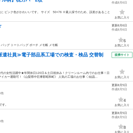
作成8月6日
の枕に ピンク色がかわいいです。 サイズ 50×76 ※素人採寸のため、誤差があること
お気に入り
更新8月6日
ド
作成8月6日
6
トバッグ トートバッグ ポーチ メモ帳 メモ帳
お気に入り
派遣社員≫電子部品系工場での検査・検品 交替制
提携サイト
50代の女性活躍中★年間休日120日＆土日祝休み！クリーンルーム内でのお仕事！日
イカー通勤可！《山梨県中巨摩郡昭和町》 人気の工場のお仕事 ◇結晶...
お気に入り
更新8月5日
作成8月5日
の他
4
です。
お気に入り
更新8月5日
作成8月5日
の他
8
お気に入り