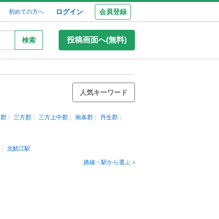
ログイン
会員登録
初めての方へ
投稿画面へ(無料)
検索
人気キーワード
立郡
三方郡
三方上中郡
南条郡
丹生郡
北鯖江駅
路線・駅から選ぶ