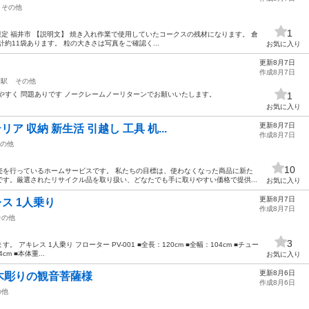
その他
1
限定 福井市 【説明文】 焼き入れ作業で使用していたコークスの残材になります。 倉
約11袋あります。 粒の大きさは写真をご確認く...
お気に入り
更新8月7日
作成8月7日
口駅
その他
やすく 問題ありです ノークレームノーリターンでお願いいたします。
1
お気に入り
更新8月7日
ア 収納 新生活 引越し 工具 机...
作成8月7日
の他
10
売を行っているホームサービスです。 私たちの目標は、使わなくなった商品に新た
す。厳選されたリサイクル品を取り扱い、どなたでも手に取りやすい価格で提供...
お気に入り
更新8月7日
レス 1人乗り
作成8月7日
その他
3
アキレス 1人乗り フローター PV-001 ■全長：120cm ■全幅：104cm ■チュー
cm ■本体重...
お気に入り
更新8月6日
木彫りの観音菩薩様
作成8月6日
の他