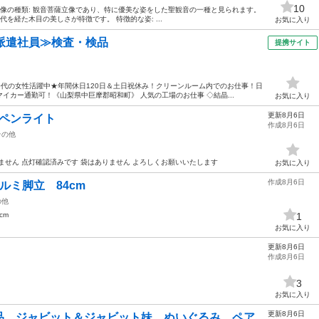
10
像の種類: 観音菩薩立像であり、特に優美な姿をした聖観音の一種と見られます。
を経た木目の美しさが特徴です。 特徴的な姿: ...
お気に入り
派遣社員≫検査・検品
提携サイト
50代の女性活躍中★年間休日120日＆土日祝休み！クリーンルーム内でのお仕事！日
イカー通勤可！《山梨県中巨摩郡昭和町》 人気の工場のお仕事 ◇結晶...
お気に入り
更新8月6日
4 ペンライト
作成8月6日
その他
ません 点灯確認済みです 袋はありません よろしくお願いいたします
お気に入り
作成8月6日
アルミ脚立 84cm
の他
cm
1
お気に入り
更新8月6日
作成8月6日
3
お気に入り
更新8月6日
品 ジャビット＆ジャビット妹 ぬいぐるみ ペア