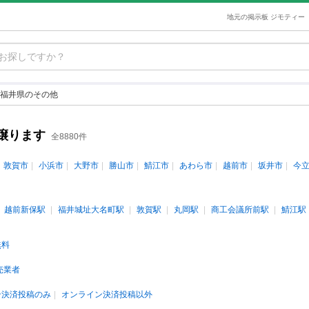
地元の掲示板 ジモティー
福井県のその他
譲ります
全8880件
敦賀市
小浜市
大野市
勝山市
鯖江市
あわら市
越前市
坂井市
今
越前新保駅
福井城址大名町駅
敦賀駅
丸岡駅
商工会議所前駅
鯖江駅
無料
売業者
ン決済投稿のみ
オンライン決済投稿以外