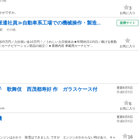
の他
3
かがですか。
お気に入り
派遣社員≫自動車系工場での機械操作・製造...
提携サイト
駅
その他
25万円／入社祝い金10万円！／うれしい土日祝休み★年間休日125日／稼げる夜勤
カーナビゲーション部品の組立◇ ■ 業務内容 車載用カーナビゲ...
お気に入り
更新8月5日
子 歌舞伎 西茂都寿好 作 ガラスケース付
作成8月5日
6
cm
お気に入り
更新8月5日
機
作成8月5日
16
エンジンはかかり 除雪はできました ですが エンジンがかからない時があり、キャ