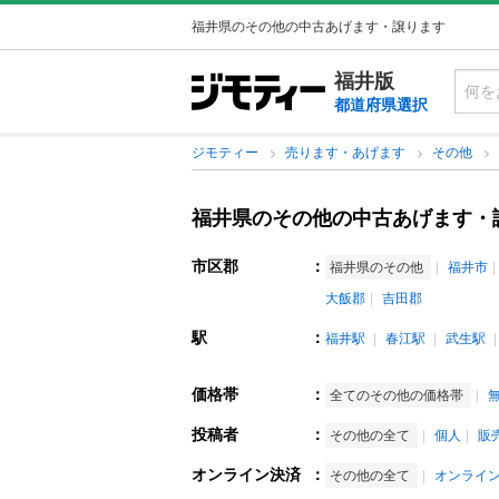
福井県のその他の中古あげます・譲ります
福井版
都道府県選択
ジモティー
売ります・あげます
その他
福井県のその他の中古あげます・
市区郡
：
福井県のその他
福井市
大飯郡
吉田郡
駅
：
福井駅
春江駅
武生駅
価格帯
：
全てのその他の価格帯
投稿者
：
その他の全て
個人
販
オンライン決済
：
その他の全て
オンライ