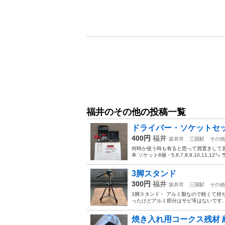
福井のその他の投稿一覧
ドライバー・ソケットセ
400円
福井
坂井市
三国駅
その他
何時か使う時も有ると思って買置きして居た
本 ソケット8個・5,6,7,8,9,10,11,12
3脚スタンド
300円
福井
坂井市
三国駅
その他
3脚スタンド・ アルミ製なので軽くて持ち
ったけどアルミ部分はサビ等はないです,
焼き入れ用コークス残材 約