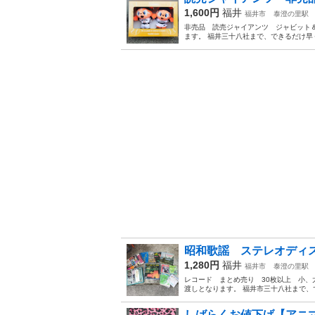
1,600円
福井
福井市
泰澄の里駅
非売品 読売ジャイアンツ ジャビット
ます。 福井三十八社まで、できるだけ早
昭和歌謡 ステレオディス
1,280円
福井
福井市
泰澄の里駅
レコード まとめ売り 30枚以上 小、
渡しとなります。 福井市三十八社まで、
しばらくお値下げ【アニ