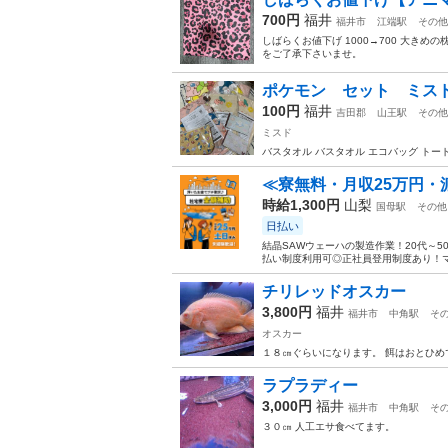
700円
福井
福井市
江端駅
その他
しばらくお値下げ 1000→700 大きめ
をご了承下さいませ。
ポケモン セット ミス
100円
福井
吉田郡
山王駅
その他
ミスド
バスタオル バスタオル エコバッグ トー
≪寮無料・月収25万円・
時給1,300円
山梨
国母駅
その他
日払い
結晶SAWウェーハの製造作業！20代～
払い制度利用可◎正社員登用制度あり！マ
チリレッドオスカー
3,800円
福井
福井市
中角駅
そ
オスカー
１８㎝ぐらいになります。 餌はおとひめ
ラプラディー
3,000円
福井
福井市
中角駅
そ
３０㎝ 人工エサ食べてます。