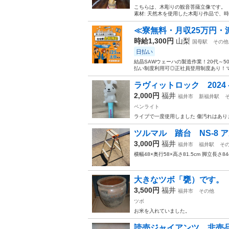
こちらは、木彫りの観音菩薩立像です。 
素材: 天然木を使用した木彫り作品で、時代
≪寮無料・月収25万円・
時給1,300円
山梨
国母駅
その他
日払い
結晶SAWウェーハの製造作業！20代～
払い制度利用可◎正社員登用制度あり！マ
ラヴィットロック 202
2,000円
福井
福井市
新福井駅
ペンライト
ライブで一度使用しました 傷汚れはあり
ツルマル 踏台 NS-8 
3,000円
福井
福井市
福井駅
そ
横幅48×奥行58×高さ81.5cm 脚立長さ84
大きなツボ「甕）です。
3,500円
福井
福井市
その他
ツボ
お米を入れていました。
読売ジャイアンツ 非売