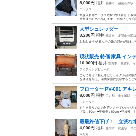
5,000円
福井
福井市
越前新保駅
コークス
焼き入れ用コークス残材 約11袋分 引取
庫整理のため出品します。 白袋入りで合計
大型シュレッダー
3,200円
福井
福井市
足羽山公園
起動しますが 真ん中の歯の部分が詰まり
現状販売 特価 家具 インテリ
10,000円
福井
敦賀市
敦賀駅
そ
ライティングビューロ
こんにちは！私たちはリサイクル品の販
な価値を与え、環境保護に貢献することで
フローター PV-001 アキ
6,000円
福井
三方郡
東美浜駅
フローター
お引き取りのみの対応とさせていただきます。 
ブ径：30cm ■甲板長：80cm ■甲板幅：44
最最終値下げ！ 立派な
4,000円
福井
越前市
武生駅
そ
木彫り