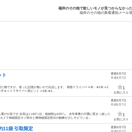
福井のその他で欲しいモノが見つからなかっ
福井のその他の新着通知メール
更新8月7日
ット
作成8月7日
物ですが、使った記憶が無いので出品します。 精密ドライバー４本・➕️2本,➖️2
1
㍉ ラチエットドライバー用ビット ➖️3本,➕️3...
お気に入り
更新8月7日
作成8月7日
運びが楽です,全高は1,180㍉位・格納時は430㍉。 永年車庫の片隅に置きっ放しだ
1
 カメラ伸縮固定ネジ部分と脚伸縮固定部分の軸棒が少しサビている...
お気に入り
更新8月7日
11袋 引取限定
作成8月7日