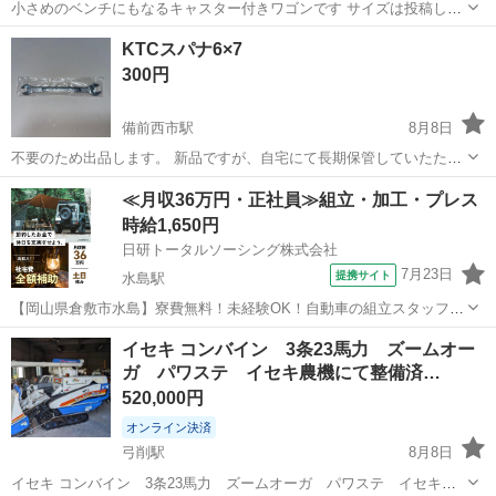
小さめのベンチにもなるキャスター付きワゴンです サイズは投稿して
いるゴミ箱の半分くらいの高さです 岡山市南区浦安辺りへ引取りお願
岡山
岡山市
東中央町駅
その他
ベンチ
KTCスパナ6×7
い致します 他商品とのおまとめは割引致します。
300円
備前西市駅
8月8日
不要のため出品します。 新品ですが、自宅にて長期保管していたた
め、小傷等ございます。 御了承ください。 サイズ6mm×7mm
岡山
岡山市
備前西市駅
その他
KTC
≪月収36万円・正社員≫組立・加工・プレス
時給1,650円
日研トータルソーシング株式会社
7月23日
提携サイト
水島駅
【岡山県倉敷市水島】寮費無料！未経験OK！自動車の組立スタッフ
《お仕事No.NS0089》 お仕事について 車の組立作業です。専用レール
岡山
倉敷市
水島駅
その他
イセキ コンバイン 3条23馬力 ズームオー
に乗って流れてくる車の骨組みに、車内外の各部品・ハンドル・足回
ガ パワステ イセキ農機にて整備済…
り・ドア・シートなどの各...
520,000円
オンライン決済
弓削駅
8月8日
イセキ コンバイン 3条23馬力 ズームオーガ パワステ イセキ農