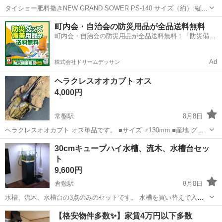
タイショー肥料撒きNEW GRAND SOWER PS-140 サイズ（約）:縦×
横×高さ(mm)：1,430×600×990 始動OK,空転動作確認済, (イセキ トラ
岡山
岡山市
その他
タイショー
町内会・自治会の防災用品が全品送料無料
クターTH22-Q シアルハンターから取り外し) ...
町内会・自治会の防災用品が全品送料無料！「防災備蓄
用品ドットコム」
Ad
株式会社ドリームデッサン
ヘラクレスオオカブト オス
4,000円
常盤駅
8月8日
ヘラクレスオオカブト オス単品です。 ■サイズ ♂130mm ■産地 グア
ドループ ■累代 CBF1 ■状態 未後食・未使用 ■羽化日 R8年7月21日 小
岡山
倉敷市
常盤駅
その他
ヘラクレスオオカブト
30cmキューブハイ水槽、流木、水槽台セッ
さめの130mm個体です。 現在も元気に活動しております...
ト
9,600円
倉敷駅
8月8日
水槽、流木、水槽台の3点のみのセットです。 水槽を買い替えで入れ
替えます。 水槽 アクロ30ハイスーパークリア30×30×40cm 流木 何本
岡山
倉敷市
倉敷駅
その他
【格安物件多数✨】家賃4万円以下多数
かを接着剤で組み上げてます。（水草は外しますが必要であれば少し