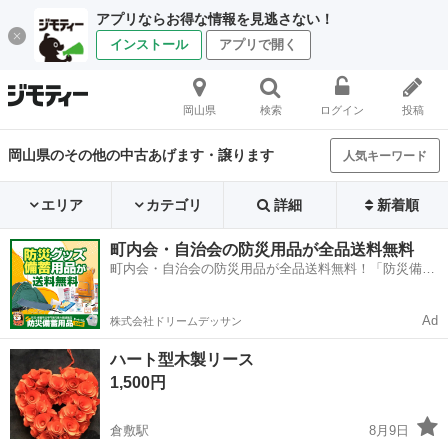
アプリならお得な情報を見逃さない！
インストール
アプリで開く
岡山県
検索
ログイン
投稿
岡山県のその他の中古あげます・譲ります
人気キーワード
エリア
カテゴリ
詳細
新着順
町内会・自治会の防災用品が全品送料無料
町内会・自治会の防災用品が全品送料無料！「防災備蓄
用品ドットコム」
Ad
株式会社ドリームデッサン
ハート型木製リース
1,500円
倉敷駅
8月9日