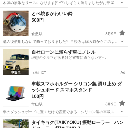
木製の素敵なリースになります(*´꒳`*) しばらく飾りましたがお部屋の
テイストが変わった為お安く出品いたします。
岡山
倉敷市
倉敷駅
その他
ハート
とべ焼きかわいい鈴
500円
倉敷駅
8月9日
購入後使用しないで飾っておりました^ - ^ 後ろは購入時からこのよう
な色がついていました。
岡山
倉敷市
倉敷駅
その他
自社ローンに頼らず車にノレル
理想のクルマがあるけど審査に通らない方へ
Ad
（株）ICT
車載スマホホルダー シリコン製 滑り止め ダ
ッシュボード スマホスタンド
100円
常山駅
8月9日
​車のダッシュボードに置くだけで設置できる、シリコン製の車載スマ
ートフォンホルダー（ブラック） ​【商品特徴】 ​設置が簡単：粘着テー
岡山
玉野市
常山駅
その他
ダッシュボード
タイキョク(TAIKYOKU) 振動ローラー ハン
プ不要で、ダッシュボードの上に置くだけで使用できます。 ​ シリコン