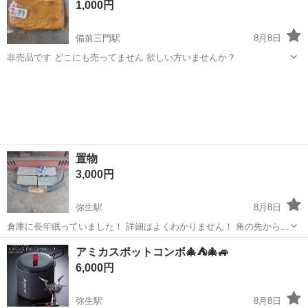
1,000円
いと思います。ディスカスの入門にはうっ...
備前三門駅
8月8日
非売品です どこにも売ってません 欲しい方いませんか？
岡山
岡山市
備前三門駅
その他
置物
3,000円
弥生駅
8月8日
倉庫に長年眠っていました！ 詳細はよくわかりません！ 角の先から先
が直線で95センチくらいです。
岡山
倉敷市
弥生駅
その他
置物
アミカスポットコンボ🎄⛺🎄🚙
6,000円
弥生駅
8月8日