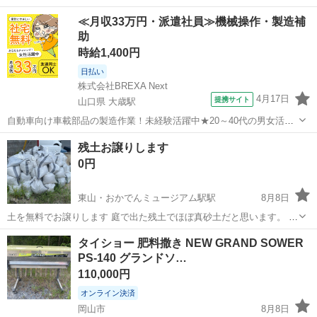
60cm×45cm×45cm 水槽台 約61cm×約46cm×約70cm 低背面、側面カ
岡山
倉敷市
倉敷駅
その他
≪月収33万円・派遣社員≫機械操作・製造補
ッティングシートで黒になってます。 中古品のため傷等ありますが僕
助
は気にならない...
時給1,400円
日払い
株式会社BREXA Next
4月17日
提携サイト
山口県 大歳駅
自動車向け車載部品の製造作業！未経験活躍中★20～40代の男女活躍
中！友達同士での応募OK！備品付きワンルーム寮費無料！赴任旅費会
山口
山口市
大歳駅
その他
残土お譲りします
社負担！生活支援物資事前対応可◎格安食堂利用可！年間休日135日
0円
♪《山口県山口市》 人気の工...
東山・おかでんミュージアム駅駅
8月8日
土を無料でお譲りします 庭で出た残土でほぼ真砂土だと思います。 多
少石や雑草が混じっているかもしれないのでその旨ご了承ください。
岡山
岡山市
東山・おかでんミュージアム駅駅
その他
タイショー 肥料撒き NEW GRAND SOWER
土嚢袋に入っている物が90袋ほどあります。 石とレンガを入れた袋が
PS-140 グランドソ…
5袋ほどありますので一緒に引...
110,000円
オンライン決済
岡山市
8月8日