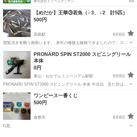
Ad
株式会社ドリームデッサン
【めだか】王華③若魚（♂3、♀2 計5匹）
500円
高島駅
8月8日
閲覧頂き有難う御座います。 来年の種親も確保できましたので、スペ
ース不測の為出品します。 今年生まれの若魚(2.5㎝前後)です。既に卵
岡山
岡山市
高島駅
その他
王華
PRONARD SPIN ST2000 スピニングリール
をつけている個体もいます。 写真の中から大きな個体から順番に掬い
本体
ます。 ＊お手...
0円
東山・おかでんミュージアム駅駅
8月8日
PRONARD SPIN ST2000 スピニングリール 本体 中古品 見た目は画
像で判断してください。 画像のものがすべてです。 自宅保管のため神
岡山
岡山市
東山・おかでんミュージアム駅駅
その他
ワンピース一番くじ
経質な方はご検討ご遠慮ください。
500円
倉敷市
8月8日
G賞。
岡山
倉敷市
その他
一番くじ