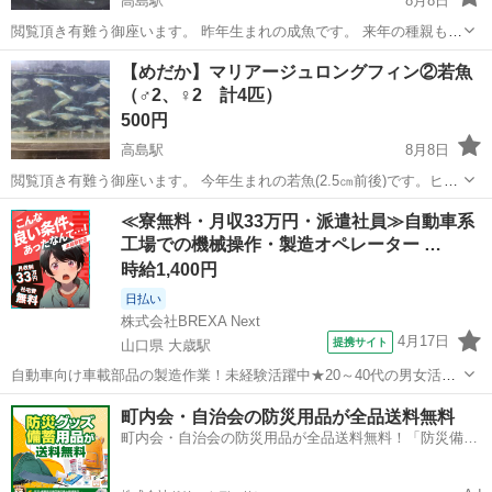
高島駅
8月8日
閲覧頂き有難う御座います。 昨年生まれの成魚です。 来年の種親も確
保できましたので、スペース不足の為出品します。 ＊お手数ですが、
岡山
岡山市
高島駅
その他
成魚
【めだか】マリアージュロングフィン②若魚
メダカを入れる容器をお持ち下さい。 趣味で飼育したメダカです。雌
（♂2、♀2 計4匹）
雄は素人判断に...
500円
高島駅
8月8日
閲覧頂き有難う御座います。 今年生まれの若魚(2.5㎝前後)です。ヒレ
が伸び始めています。 スペース不足の為出品します。 出品中のマリア
岡山
岡山市
高島駅
その他
めだか
≪寮無料・月収33万円・派遣社員≫自動車系
ージュロングフィン①の子供です。 ＊お手数ですが、メダカを入れる
工場での機械操作・製造オペレーター …
容器をお持ち...
時給1,400円
日払い
株式会社BREXA Next
4月17日
提携サイト
山口県 大歳駅
自動車向け車載部品の製造作業！未経験活躍中★20～40代の男女活躍
中！友達同士での応募OK！備品付きワンルーム寮費無料！赴任旅費会
山口
山口市
大歳駅
その他
町内会・自治会の防災用品が全品送料無料
社負担！生活支援物資事前対応可◎格安食堂利用可！年間休日135日
町内会・自治会の防災用品が全品送料無料！「防災備蓄
♪《山口県山口市》 人気の工...
用品ドットコム」