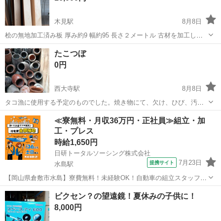
木見駅
8月8日
桧の無地加工済み板 厚み約9 幅約95 長さ２メートル 古材を加工した
ので完璧を求める方はご遠慮ください
岡山
倉敷市
木見駅
その他
たこつぼ
0円
西大寺駅
8月8日
タコ漁に使用する予定のものでした。焼き物にて、欠け、ひび、汚れ
あります。50個くらいあります。直径15cm,高さ26cm,重さ1kgくら
岡山
岡山市
西大寺駅
その他
≪寮無料・月収36万円・正社員≫組立・加
い。 実家にあるので、たくさん必要ならそちらに引き取りが有難い。
工・プレス
時給1,650円
日研トータルソーシング株式会社
7月23日
提携サイト
水島駅
【岡山県倉敷市水島】寮費無料！未経験OK！自動車の組立スタッフ
《お仕事No.NS0089》 お仕事について 車の組立作業です。専用レール
岡山
倉敷市
水島駅
その他
ビクセン？の望遠鏡！夏休みの子供に！
に乗って流れてくる車の骨組みに、車内外の各部品・ハンドル・足回
8,000円
り・ドア・シートなどの各...