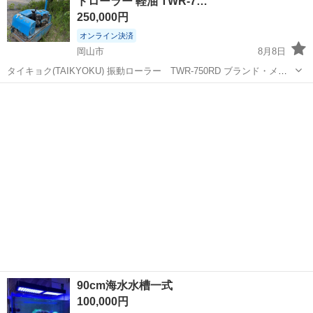
ドローラー 軽油 TWR-7…
素材、水洗い可能、 ...
250,000円
オンライン決済
岡山市
8月8日
タイキョク(TAIKYOKU) 振動ローラー TWR-750RD ブランド・メー
カー :タイキョク産業 型番: TWR-750RD 振動ローラー 自体重量：
岡山
岡山市
その他
730kg 6馬力クボタディーゼルエンジン搭載、一発かかります...
90cm海水水槽一式
100,000円