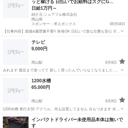
ッと稼げる 日払いでお給料はスグにG…
日給1万円～
紹介元:シェアフル株式会社
岡山県
スポンサー：求人ボックス
08月04日
【仕事内容】面接&履歴書不要!/ 単発OK 日払いで急な出費も安心 すぐ
働けて、お給料もスグGET! お仕事内容の一例 ・アパレル商品の梱包
アルバイト・パート
テレビ
・おもちゃのラベル貼り ・グッズの仕分け ・お菓子のシール貼り ・
9,000円
コスメの検品 …etc...
岡山駅
8月8日
みれます 最近まで使ってて 新しく買ったんでいらなくなりました カ
ードは自分で買ってください リモコンなし コメント待ってます
岡山
倉敷市
岡山駅
その他
カード
1200水槽
65,000円
岡山駅
8月8日
1200水槽 奥行き50 アクリル、何も設置してません 台もつきます 水漏
れや割れのメッセージ無視します 即買いの人だけコメントください 値
岡山
倉敷市
岡山駅
その他
水槽
インパクトドライバー未使用品本体は無いで
下げ不可 コメントください
す