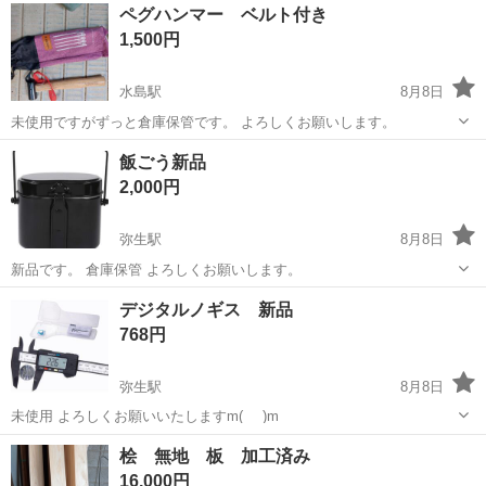
岡山
倉敷市
水島駅
その他
モスキート
ペグハンマー ベルト付き
1,500円
水島駅
8月8日
未使用ですがずっと倉庫保管です。 よろしくお願いします。
岡山
倉敷市
水島駅
その他
ペグハンマー
飯ごう新品
2,000円
弥生駅
8月8日
新品です。 倉庫保管 よろしくお願いします。
岡山
倉敷市
弥生駅
その他
飯ごう
デジタルノギス 新品
768円
弥生駅
8月8日
未使用 よろしくお願いいたしますm(_ _)m
岡山
倉敷市
弥生駅
その他
ノギス
桧 無地 板 加工済み
16,000円