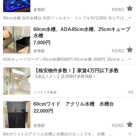
倉敷駅
8月8日
90cm水槽 自作水槽台 外部フィルター コトブキSV1200X 吊り下げ式
ライト2個 水流ポンプ MAXSPECT MJ GF2K プロテインスキマー
岡山
倉敷市
倉敷駅
その他
水槽
60cm水槽、ADA45cm水槽、25cmキューブ
海道河童大 替えのフィルター、ウッドストーン有 ジャンクプロテイ
水槽
ンスキ...
7,000円
倉敷駅
8月8日
ADAキューブガーデン45cm水槽5000円 60cm水槽 2000円 25cmキュー
ブ水槽500円 3本まとめて購入いただける方は7000円でよろしくお願い
岡山
倉敷市
倉敷駅
その他
【格安物件多数！】家賃4万円以下多数
いたします。 25cmキューブは角にカケあります。 45cm水槽は...
【保証人ナシ】賃貸物件多数掲載！
Ad
ニフティ不動産
60cmワイド アクリル水槽 水槽台
22,000円
倉敷駅
8月8日
60cmワイドのアクリル水槽と水槽台のセットです。 水槽