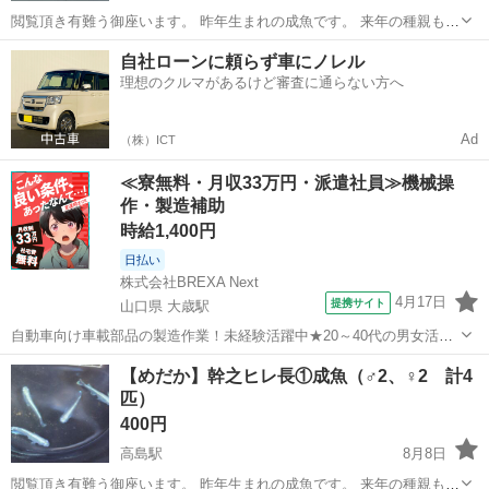
閲覧頂き有難う御座います。 昨年生まれの成魚です。 来年の種親も確
保できましたので、スペース不足の為出品します。 ＊お手数ですが、
岡山
岡山市
高島駅
その他
成魚
自社ローンに頼らず車にノレル
メダカを入れる容器をお持ち下さい。 趣味で飼育したメダカです。雌
理想のクルマがあるけど審査に通らない方へ
雄は素人判断に...
Ad
（株）ICT
≪寮無料・月収33万円・派遣社員≫機械操
作・製造補助
時給1,400円
日払い
株式会社BREXA Next
4月17日
提携サイト
山口県 大歳駅
自動車向け車載部品の製造作業！未経験活躍中★20～40代の男女活躍
中！友達同士での応募OK！備品付きワンルーム寮費無料！赴任旅費会
山口
山口市
大歳駅
その他
【めだか】幹之ヒレ長①成魚（♂2、♀2 計4
社負担！生活支援物資事前対応可◎格安食堂利用可！年間休日135日
匹）
♪《山口県山口市》 人気の工...
400円
高島駅
8月8日
閲覧頂き有難う御座います。 昨年生まれの成魚です。 来年の種親も確