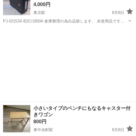
4,000円
東京駅
8月8日
PJ-ID153X-B2C/1850A 倉庫整理の為出品致します。 未使用品です
が、本体はないです。
岡山
倉敷市
東京駅
その他
小さいタイプのベンチにもなるキャスター付
きワゴン
800円
東中央町駅
8月8日