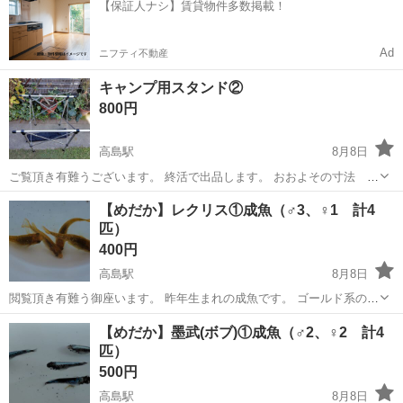
【保証人ナシ】賃貸物件多数掲載！
おつけします、少...
Ad
ニフティ不動産
キャンプ用スタンド②
800円
高島駅
8月8日
ご覧頂き有難うございます。 終活で出品します。 おおよその寸法 Ｈ
600・Ｗ600・Ｄ600 収納袋有り これからキャンプを始められ方、デ
岡山
岡山市
高島駅
その他
スタンド
【めだか】レクリス①成魚（♂3、♀1 計4
イキャンプ・お庭キャンプ・バーベキュウー等に如何ですか。中古品
匹）
でまずやってみ...
400円
高島駅
8月8日
閲覧頂き有難う御座います。 昨年生まれの成魚です。 ゴールド系のオ
レンジが尾びれまで入り豪華なメダカです。 来年の種親も確保できま
岡山
岡山市
高島駅
その他
成魚
【めだか】墨武(ボブ)①成魚（♂2、♀2 計4
したので、スペース不足の為出品します。 ＊お手数ですが、メダカを
匹）
入れる容器をお持ち...
500円
高島駅
8月8日