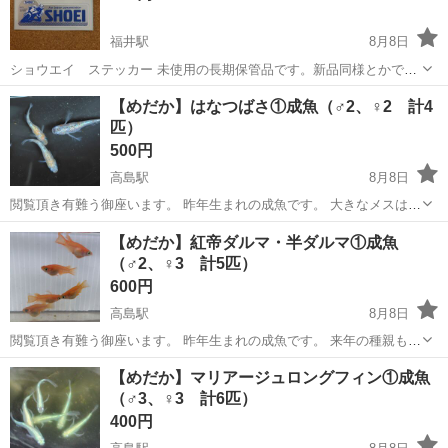
福井駅
8月8日
ショウエイ ステッカー 未使用の長期保管品です。新品同様とかでは
ございません。
岡山
倉敷市
福井駅
その他
ショウエイ
【めだか】はなつばさ①成魚（♂2、♀2 計4
匹）
500円
高島駅
8月8日
閲覧頂き有難う御座います。 昨年生まれの成魚です。 大きなメスは、
ヒレ長です。 来年の種親も確保できましたので、スペース不足の為出
岡山
岡山市
高島駅
その他
成魚
【めだか】紅帝ダルマ・半ダルマ①成魚
品します。 ＊お手数ですが、メダカを入れる容器をお持ち下さい。 趣
（♂2、♀3 計5匹）
味で飼育し...
600円
高島駅
8月8日
閲覧頂き有難う御座います。 昨年生まれの成魚です。 来年の種親も確
保できましたので、スペース不足の為出品します。 ＊お手数ですが、
岡山
岡山市
高島駅
その他
ダルマ
【めだか】マリアージュロングフィン①成魚
メダカを入れる容器をお持ち下さい。 趣味で飼育したメダカです。雌
（♂3、♀3 計6匹）
雄は素人判断に...
400円