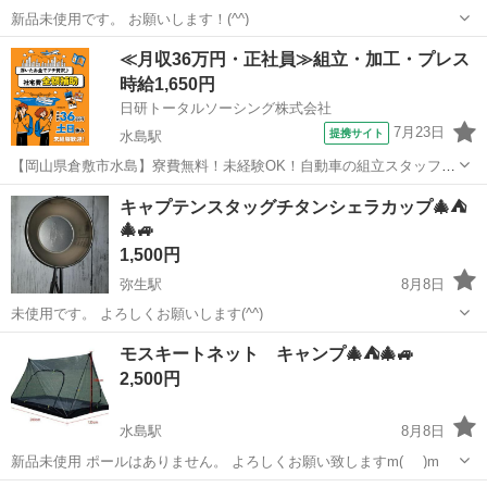
新品未使用です。 お願いします！(^^)
岡山
倉敷市
弥生駅
その他
新品
≪月収36万円・正社員≫組立・加工・プレス
時給1,650円
日研トータルソーシング株式会社
7月23日
提携サイト
水島駅
【岡山県倉敷市水島】寮費無料！未経験OK！自動車の組立スタッフ
《お仕事No.NS0089》 お仕事について 車の組立作業です。専用レール
岡山
倉敷市
水島駅
その他
キャプテンスタッグチタンシェラカップ🎄⛺
に乗って流れてくる車の骨組みに、車内外の各部品・ハンドル・足回
🎄🚙
り・ドア・シートなどの各...
1,500円
弥生駅
8月8日
未使用です。 よろしくお願いします(^^)
岡山
倉敷市
弥生駅
その他
よろしくお願いします
モスキートネット キャンプ🎄⛺🎄🚙
2,500円
水島駅
8月8日
新品未使用 ポールはありません。 よろしくお願い致しますm(_ _)m