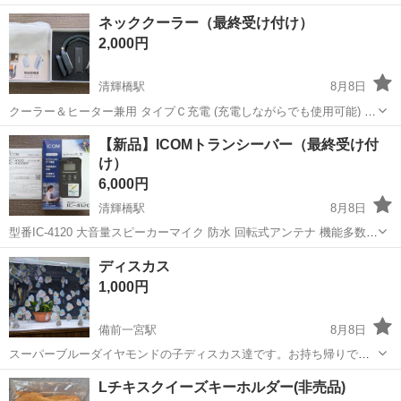
機で予備機として整備済み イセキより購入 即使用 配送可能 程
岡山
赤磐市
弓削駅
その他
ネッククーラー（最終受け付け）
度良 各所動作確認済みです 持ち帰り点検してます。型式
2,000円
HVG323G-ZKWC 374時間 多...
清輝橋駅
8月8日
クーラー＆ヒーター兼用 タイプＣ充電 (充電しながらでも使用可能) ６
段階温度調節 デジタル電池残量表示 デジタル温度表示 重量0.23㎏
岡山
岡山市
清輝橋駅
その他
【新品】ICOMトランシーバー（最終受け付
け）
6,000円
清輝橋駅
8月8日
型番IC-4120 大音量スピーカーマイク 防水 回転式アンテナ 機能多数
通話距離(最大２Km) 単3電池で約８０時間 重量１１６ｇ チャンネル２
岡山
岡山市
清輝橋駅
その他
ディスカス
０ch 中継２７ch
1,000円
備前一宮駅
8月8日
スーパーブルーダイヤモンドの子ディスカス達です。お持ち帰りでお
願いします。連絡をいただければ、詳しい引き渡しなどをお知らせい
岡山
岡山市
備前一宮駅
その他
Lチキスクイーズキーホルダー(非売品)
たします。たくさんいるので、欲しいものを早い者勝ちでお渡しした