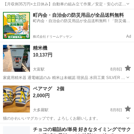
【月収例35万円×土日休み】自動車の組み立て作業／安定・安心の正社
員 自動車の組立作業 各生産ラインには最新鋭のロボットが導入されて
岡山
倉敷市
水島駅
その他
町内会・自治会の防災用品が全品送料無料
います。 専用レールに乗って流れてくる車の骨組みに、社内外の各部
町内会・自治会の防災用品が全品送料無料！「防災備蓄
品・ハンドル・足回り・ドア...
用品ドットコム」
Ad
株式会社ドリームデッサン
精米機
10,137円
大富駅
8月8日
家庭用精米器 通電確認のみ 精米は未確認 現状品 水田工業 SILVER シ
ルバー 精米機 HL-450 家庭用精米機 タンク容量玄米30kg 単相100V 配
岡山
岡山市
大富駅
その他
ペアマグ 2個
達可能 要相談
2,000円
大多羅駅
8月8日
猫のかわいいマグカップです。よろしくお願いします。
岡山
岡山市
大多羅駅
その他
チョコの箱詰め/単発 好きなタイミングでサク