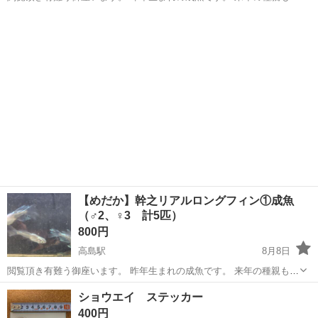
保できましたので、スペース不足の為出品します。 ＊お手数ですが、
岡山
岡山市
高島駅
その他
成魚
メダカを入れる容器をお持ち下さい。 趣味で飼育したメダカです。雌
雄は素人判断に...
【めだか】幹之リアルロングフィン①成魚
（♂2、♀3 計5匹）
800円
高島駅
8月8日
閲覧頂き有難う御座います。 昨年生まれの成魚です。 来年の種親も確
保できましたので、スペース不足の為出品します。 ＊お手数ですが、
岡山
岡山市
高島駅
その他
成魚
ショウエイ ステッカー
メダカを入れる容器をお持ち下さい。 趣味で飼育したメダカです。雌
400円
雄は素人判断に...