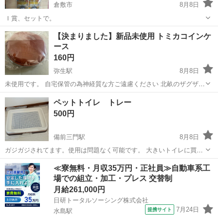
倉敷市
8月8日
Ｉ賞、セットで。
岡山
倉敷市
その他
一番くじ
【決まりました】新品未使用 トミカコインケ
ース
160円
弥生駅
8月8日
未使用です。 自宅保管の為神経質な方ご遠慮ください 北畝のザグザグ
駐輪場まで取りに来て頂ける方 ※ノンクレノンリタでお願いします ※
岡山
倉敷市
弥生駅
その他
ペットトイレ トレー
プロフィールご確認ください
500円
備前三門駅
8月8日
ガジガジされてます。使用は問題なく可能です。 大きいトイレに買い
替えたので出品しました。
岡山
岡山市
備前三門駅
その他
トイレ
≪寮無料・月収35万円・正社員≫自動車系工
場での組立・加工・プレス 交替制
月給261,000円
日研トータルソーシング株式会社
7月24日
提携サイト
水島駅