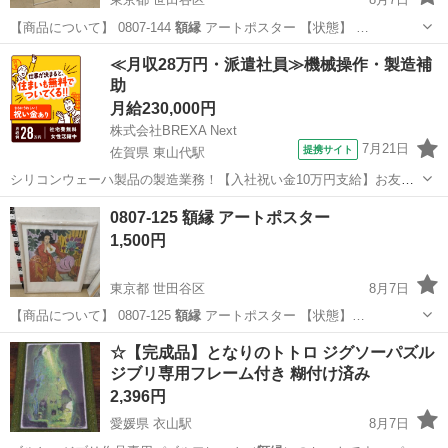
【商品について】 0807-144
額縁
アートポスター 【状態】 …
東京
世田谷区
インテリア雑貨/小物
アート
≪月収28万円・派遣社員≫機械操作・製造補
助
月給230,000円
株式会社BREXA Next
7月21日
提携サイト
佐賀県 東山代駅
シリコンウェーハ製品の製造業務！【入社祝い金10万円支給】お友達
やカップルとの応募OK◎年間休日129日＆休出なしでプライベート充
佐賀
伊万里市
東山代駅
その他
0807-125 額縁 アートポスター
実♪業務はクリーンルームで快適作業◎自社正社員登用制度あり★1食
1,500円
300円～の格安食堂あり！《佐...
東京都 世田谷区
8月7日
【商品について】 0807-125
額縁
アートポスター 【状態】…
東京
世田谷区
インテリア雑貨/小物
アート
​☆【完成品】となりのトトロ ジグソーパズル
ジブリ専用フレーム付き 糊付け済み
2,396円
愛媛県 衣山駅
8月7日