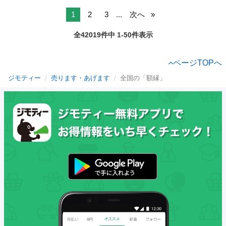
1
2
3
...
次へ
全42019件中 1-50件表示
ページTOPへ
ジモティー
売ります・あげます
全国の「額縁」