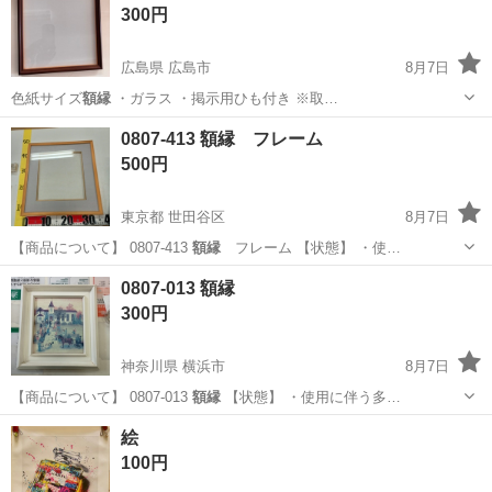
300円
広島県 広島市
8月7日
色紙サイズ
額縁
・ガラス ・掲示用ひも付き ※取…
広島
広島市
その他
0807-413 額縁 フレーム
500円
東京都 世田谷区
8月7日
【商品について】 0807-413
額縁
フレーム 【状態】 ・使…
東京
世田谷区
インテリア雑貨/小物
額縁
0807-013 額縁
300円
神奈川県 横浜市
8月7日
【商品について】 0807-013
額縁
【状態】 ・使用に伴う多…
神奈川
横浜市
インテリア雑貨/小物
額縁
絵
100円