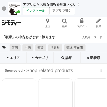
アプリならお得な情報を見逃さない！
インストール
アプリで開く
全国
検索
ログイン
投稿
「額縁」の中古あげます・譲ります
人気キーワード
版画
半切
額装
世界堂
額縁 座布団
エリア
カテゴリ
詳細
新着順