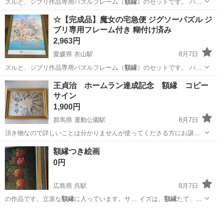
ズルと、ジブリ作品専用パズルフレーム（
額縁
）のセットです。 パズ
ルはすでに綺麗…
愛媛
松山市
衣山駅
パズル
​☆【完成品】魔女の宅急便 ジグソーパズル ジ
ブリ専用フレーム付き 糊付け済み
2,963円
愛媛県 衣山駅
8月7日
ズルと、ジブリ作品専用パズルフレーム（
額縁
）のセットです。 パズ
ルはすでに綺麗…
愛媛
松山市
衣山駅
パズル
ジブリ
王貞治 ホームラン達成記念 額縁 コピー
サイン
1,900円
群馬県 運動公園駅
8月7日
頂き物なので詳しいことは分かりませんが使ってくださる方にお譲り
したく出品します。
群馬
桐生市
運動公園駅
その他
額縁つき絵画
0円
広島県 呉駅
8月7日
の作品です。立派な
額縁
に入っています。サ… イズは、
額縁
たて、45
センチ、…
広島
呉市
呉駅
その他