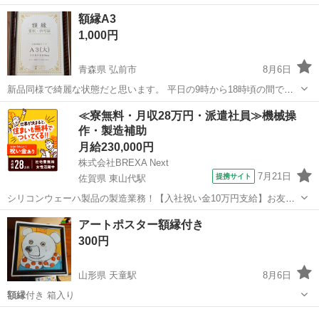
たため出品。 新品未使用です◎ 田園都市線沿い、渋谷-二子玉川間の
東京
世田谷区
三軒茶屋駅
インテリア雑貨/小物
額縁A3
駅で受け取りできる方。
1,000円
青森県 弘前市
8月6日
新品同様で綺麗な状態だと思います。 平日の9時から18時頃の間で安
原近辺でのお取引を希望します。 購入ご希望の際は、ご希望の日時を
青森
弘前市
その他
≪寮無料・月収28万円・派遣社員≫機械操
合わせてお問合せいただけると助かります。 よろしくお願いいたしま
作・製造補助
す。
月給230,000円
株式会社BREXA Next
7月21日
提携サイト
佐賀県 東山代駅
シリコンウェーハ製品の製造業務！【入社祝い金10万円支給】お友達
やカップルとの応募OK◎年間休日129日＆休出なしでプライベート充
佐賀
伊万里市
東山代駅
その他
アートポスター額縁付き
実♪業務はクリーンルームで快適作業◎自社正社員登用制度あり★1食
300円
300円～の格安食堂あり！《佐...
山形県 天童駅
8月6日
額縁
付き 箱入り
山形
天童市
天童駅
インテリア雑貨/小物