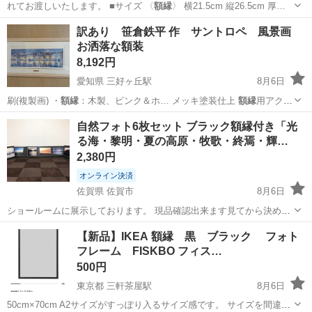
れてお渡しいたします。 ■サイズ 〈
額縁
〉 横21.5cm 縦26.5cm 厚…
沖縄
石垣市
インテリア雑貨/小物
イーゼル
訳あり 笹倉鉄平 作 サントロペ 風景画
お洒落な額装
8,192円
愛知県 三好ヶ丘駅
8月6日
刷(複製画) ・
額縁
：木製、ピンク＆ホ… メッキ塗装仕上
額縁
用アクリ
ル板 ・… ★状態 ・
額縁
やアクリル板表面に…
愛知
みよし市
三好ヶ丘駅
その他
自然フォト6枚セット ブラック額縁付き「光
る海・黎明・夏の高原・牧歌・終焉・輝…
2,380円
オンライン決済
佐賀県 佐賀市
8月6日
ショールームに展示しております。 現品確認出来ます見てから決めて
頂いて構いません。 （事前にお問合せ下さい。） 引き渡しは平日10：
佐賀
佐賀市
インテリア雑貨/小物
【新品】IKEA 額縁 黒 ブラック フォト
00～19：00・土/日/祭日13：00～20：00頃まででお願いします。 火曜
フレーム FISKBO フィス…
日は...
500円
東京都 三軒茶屋駅
8月6日
50cm×70cm A2サイズがすっぽり入るサイズ感です。 サイズを間違え