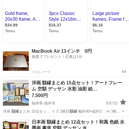
MacBook Air 13インチ 0円
抽選でプレゼント！応募は1分
Ad
くらしノート
洋画 額縁まとめ 15点セット！アートフレー
ム 空額 デッサン 水彩 油彩 絵…
7,500円
福井県 福井市
8月7日
洋画
額縁
まとめ 15点セッ… イズ 2枚目
額縁
幅約40×縦約3… m 3枚目
左
額縁
幅約40×縦約5…
福井
福井市
その他
日本画 額縁まとめ 12点セット！和風 色紙 水
墨画 書道 空額 デッサン 水…