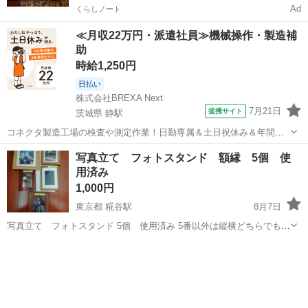
Ad
くらしノート
≪月収22万円・派遣社員≫機械操作・製造補
助
時給1,250円
日払い
株式会社BREXA Next
7月21日
提携サイト
茨城県 静駅
コネクタ製造工場の検査や測定作業！日勤専属＆土日祝休み＆年間休
日128日★クリーンルーム内作業★マイカー通勤OK＆無料駐車場あり
茨城
常陸大宮市
静駅
その他
写真立て フォトスタンド 額縁 5個 使
★就業先食堂利用可！日払い制度あり！《茨城県常陸大宮市》 人気の
用済み
工場のお仕事 ◇コネクタ製造工...
1,000円
東京都 糀谷駅
8月7日
写真立て フォトスタンド 5個 使用済み 5番以外は縦横どちらでも立
て掛けられます 5番は後ろのついたて無いです 傷が表あるの有ります4
東京
大田区
糀谷駅
インテリア雑貨/小物
使用済み
番 1番大きいので26×21cm 1番小さいので16.5×13cm 実家の片付けで
出てき...