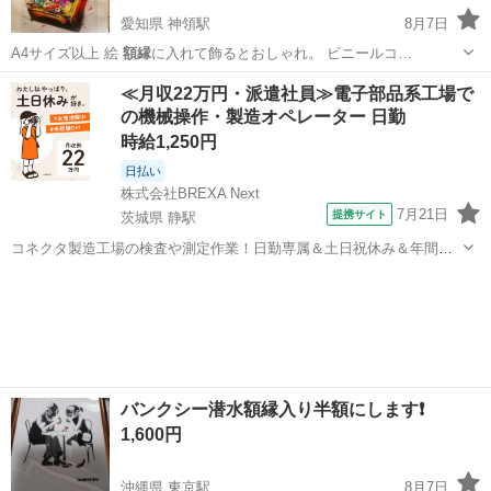
愛知県 神領駅
8月7日
A4サイズ以上 絵
額縁
に入れて飾るとおしゃれ。 ビニールコ…
愛知
小牧市
神領駅
その他
≪月収22万円・派遣社員≫電子部品系工場で
の機械操作・製造オペレーター 日勤
時給1,250円
日払い
株式会社BREXA Next
7月21日
提携サイト
茨城県 静駅
コネクタ製造工場の検査や測定作業！日勤専属＆土日祝休み＆年間休
日128日★クリーンルーム内作業★マイカー通勤OK＆無料駐車場あり
茨城
常陸大宮市
静駅
その他
★就業先食堂利用可！日払い制度あり！《茨城県常陸大宮市》 人気の
工場のお仕事 ◇コネクタ製造工...
バンクシー潜水額縁入り半額にします❗
1,600円
沖縄県 東京駅
8月7日