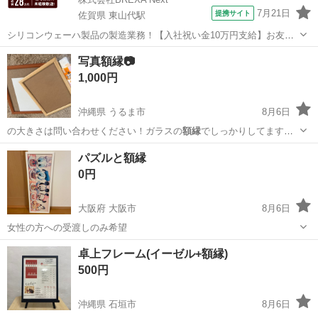
7月21日
提携サイト
佐賀県 東山代駅
シリコンウェーハ製品の製造業務！【入社祝い金10万円支給】お友達
やカップルとの応募OK◎年間休日129日＆休出なしでプライベート充
佐賀
伊万里市
東山代駅
その他
写真額縁📷
実♪業務はクリーンルームで快適作業◎自社正社員登用制度あり★1食
1,000円
300円～の格安食堂あり！《佐...
沖縄県 うるま市
8月6日
の大きさは問い合わせください！ガラスの
額縁
でしっかりしてます！
ダイソーのゴミ…
沖縄
うるま市
インテリア雑貨/小物
額縁
パズルと額縁
0円
大阪府 大阪市
8月6日
女性の方への受渡しのみ希望
大阪
大阪市
パズル
卓上フレーム(イーゼル+額縁)
500円
沖縄県 石垣市
8月6日