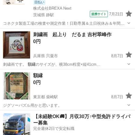
日払い
株式会社BREXA Next
7月21日
提携サイト
茨城県 静駅
コネクタ製造工場の検査や測定作業！日勤専属＆土日祝休み＆年間休
日128日★クリーンルーム内作業★マイカー通勤OK＆無料駐車場あり
茨城
常陸大宮市
静駅
その他
刺繍画 起上り だるま 吉村翠峰作
★就業先食堂利用可！日払い制度あり！《茨城県常陸大宮市》 人気の
0円
工場のお仕事 ◇コネクタ製造工...
兵庫県 宍粟市
8月7日
刺繍画です。
額縁
のサイズが、横38cm程度×縦41cm…
兵庫
宍粟市
その他
だるま
額縁
0円
東京都 柴崎駅
8月7日
ジグソーパズル用かと思います。
東京
狛江市
柴崎駅
その他
【未経験OK🚚】月収30万↑中型免許ドライバ
ー募集
完全週休2日で安定転職