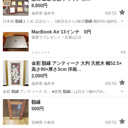
8,800円
福井県 福井市
8月7日
日本画
額縁
まとめ 12点セッ… 1枚目左から2枚目
額縁
幅約41×縦約5…
1枚目左下
額縁
幅約38×縦約4…
福井
福井市
その他
額縁
MacBook Air 13インチ 0円
抽選でプレゼント！応募は1分
Ad
くらしノート
金彩 額縁 アンティーク 大判 天然木 幅52.5×
高さ90×厚さ3cm 洋画…
2,000円
福井県 福井市
8月7日
金彩
額縁
アンティーク 大… ■状態
額縁
には目立つ傷や汚れ…
福井
福井市
その他
額縁
500円
宮崎県 小林市
8月7日