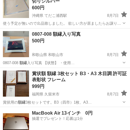
切りシルバー
600円
沖縄県 てだこ浦西駅
8月7日
使う予定が無いので出品致しました。 欲しい方が居ましたらお譲りい
たします。 自宅室内にて長期保管しています 受渡し場所はセブンイレ
沖縄
宜野湾市
てだこ浦西駅
その他
フジカラー
0807-008 額縁入り写真
ブン宜野湾長田1丁目店の駐車場でお願いいたします、日程は調整出来
500円
ます。
和歌山県 和歌山市
8月7日
0807-008
額縁
入り写真 【状態】 ・使用…
和歌山
和歌山市
インテリア雑貨/小物
額縁
賞状額 額縁 3枚セット B3・A3 木目調 許可証
表彰状 フレーム
999円
福岡県 久留米市
8月7日
賞状用の
額縁
3枚セットです。B3（四市）1枚、A3…
福岡
久留米市
その他
額縁
MacBook Air 13インチ 0円
抽選でプレゼント！応募は1分