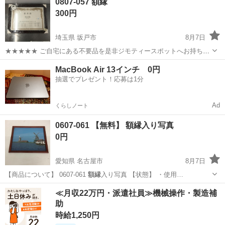
0807-057 額縁
300円
埼玉県 坂戸市
8月7日
★★★★★ ご自宅にある不要品を是非ジモティースポットへお持ち込
みしませんか？ 家電、趣味・スポーツ・レジャー用品、こども用品、
埼玉
坂戸市
インテリア雑貨/小物
スポット
MacBook Air 13インチ 0円
衣料服飾品、生活雑貨、家具、本、CD・DVDなどが無料でまとめて持
抽選でプレゼント！応募は1分
ち込めます！ ※詳細はこ...
Ad
くらしノート
0607-061 【無料】 額縁入り写真
0円
愛知県 名古屋市
8月7日
【商品について】 0607-061
額縁
入り写真 【状態】 ・使用…
愛知
名古屋市
インテリア雑貨/小物
リユース
≪月収22万円・派遣社員≫機械操作・製造補
助
時給1,250円