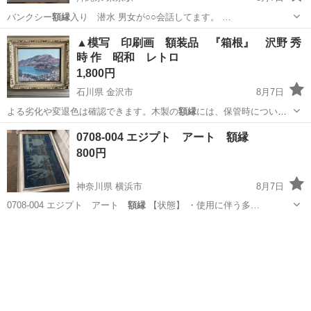
バンクシー
額縁
入り 潜水 男女が○○会話してます。 …
沖縄
宜野湾市
東京駅
模型、プラモデル
バンクシー
▲模写 印刷画 額装品 『箱根』 沢野 秀
時 作 昭和 レトロ
1,800円
石川県 金沢市
8月7日
よる劣化や変退色は確認できます。木製の
額縁
には、保管時についた
小傷が確認できます…
石川
金沢市
インテリア雑貨/小物
箱根
0708-004 エジプト アート 額縁
800円
神奈川県 横浜市
8月7日
0708-004 エジプト アート
額縁
【状態】 ・使用に伴う多…
神奈川
横浜市
インテリア雑貨/小物
アート