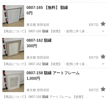
の寮・社宅あり! 引っ越しや上京の費用は”すべて”負担します 必ず面
アルバイト・パート
0807-165 【無料】 額縁
接!電話面接もOK! 魅力ポイント 家具家電付きの寮・社宅を完備 無資
0円
格・未経験OK! 年齢...
東京都 世田谷区
8月7日
【商品について】 0807-165
額縁
【状態】 ・使用に伴う多…
東京
世田谷区
インテリア雑貨/小物
額縁
0807-162 額縁
300円
東京都 世田谷区
8月7日
【商品について】 0807-162
額縁
【状態】 ・使用に伴う多…
東京
世田谷区
インテリア雑貨/小物
額縁
0807-158 額縁 アートフレーム
1,000円
東京都 世田谷区
8月7日
【商品について】 0807-158
額縁
アートフレーム 【状態】 …
東京
世田谷区
インテリア雑貨/小物
アート