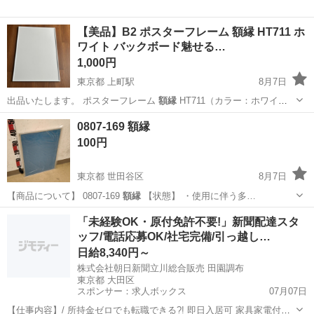
【美品】B2 ポスターフレーム 額縁 HT711 ホ
ワイト バックボード魅せる…
1,000円
東京都 上町駅
8月7日
出品いたします。 ポスターフレーム
額縁
HT711（カラー：ホワイ
ト） ※バ…
東京
世田谷区
上町駅
生活雑貨
0807-169 額縁
100円
東京都 世田谷区
8月7日
【商品について】 0807-169
額縁
【状態】 ・使用に伴う多…
東京
世田谷区
オフィス用家具
額縁
「未経験OK・原付免許不要!」新聞配達スタ
ッフ/電話応募OK/社宅完備/引っ越し…
日給8,340円～
株式会社朝日新聞立川総合販売 田園調布
東京都 大田区
スポンサー：求人ボックス
07月07日
【仕事内容】/ 所持金ゼロでも転職できる?! 即日入居可 家具家電付き