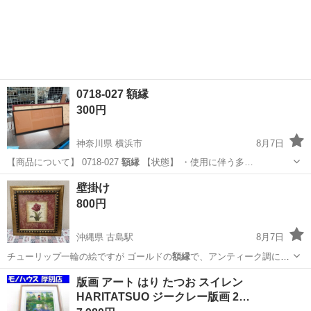
0718-027 額縁
300円
神奈川県 横浜市
8月7日
【商品について】 0718-027
額縁
【状態】 ・使用に伴う多…
神奈川
横浜市
インテリア雑貨/小物
額縁
壁掛け
800円
沖縄県 古島駅
8月7日
チューリップ一輪の絵ですが ゴールドの
額縁
で、アンティーク調に見
え 自宅、店舗等…
沖縄
浦添市
古島駅
インテリア雑貨/小物
版画 アート はり たつお スイレン
HARITATSUO ジークレー版画 2…