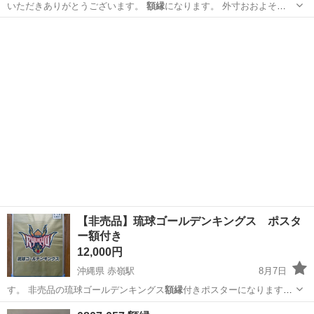
いただきありがとうございます。
額縁
になります。 外寸おおよそ
３…
宮崎
小林市
その他
額縁
【非売品】琉球ゴールデンキングス ポスタ
ー額付き
12,000円
沖縄県 赤嶺駅
8月7日
す。 非売品の琉球ゴールデンキングス
額縁
付きポスターになります。
サイズは縦…
沖縄
豊見城市
赤嶺駅
バスケットボール