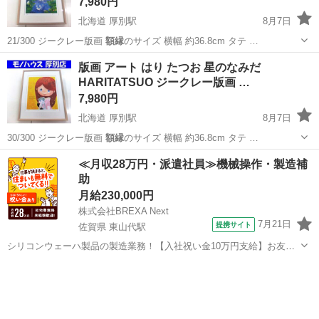
7,980円
北海道 厚別駅
8月7日
21/300 ジークレー版画
額縁
のサイズ 横幅 約36.8cm タテ …
北海道
札幌市
厚別駅
その他
版画
版画 アート はり たつお 星のなみだ
HARITATSUO ジークレー版画 …
7,980円
北海道 厚別駅
8月7日
30/300 ジークレー版画
額縁
のサイズ 横幅 約36.8cm タテ …
北海道
札幌市
厚別駅
その他
版画
≪月収28万円・派遣社員≫機械操作・製造補
助
月給230,000円
株式会社BREXA Next
7月21日
提携サイト
佐賀県 東山代駅
シリコンウェーハ製品の製造業務！【入社祝い金10万円支給】お友達
やカップルとの応募OK◎年間休日129日＆休出なしでプライベート充
佐賀
伊万里市
東山代駅
その他
実♪業務はクリーンルームで快適作業◎自社正社員登用制度あり★1食
300円～の格安食堂あり！《佐...