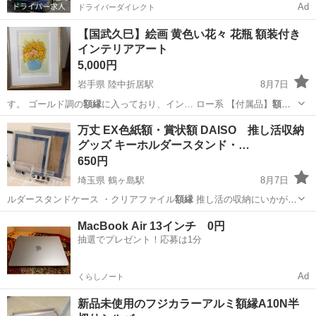
Ad
ドライバーダイレクト
【国武久巳】絵画 黄色い花々 花瓶 額装付き
インテリアアート
5,000円
岩手県 陸中折居駅
8月7日
す。 ゴールド調の
額縁
に入っており、イン… ロー系 【付属品】
額縁
サイズ：PAP…
岩手
奥州市
陸中折居駅
その他
万丈 EX色紙額・賞状額 DAISO 推し活収納
グッズ キーホルダースタンド・…
650円
埼玉県 鶴ヶ島駅
8月7日
ルダースタンドケース ・クリアファイル
額縁
推し活の収納にいかがで
しょうか？
埼玉
鶴ヶ島市
鶴ヶ島駅
インテリア雑貨/小物
MacBook Air 13インチ 0円
抽選でプレゼント！応募は1分
Ad
くらしノート
新品未使用のフジカラーアルミ額縁A10N半