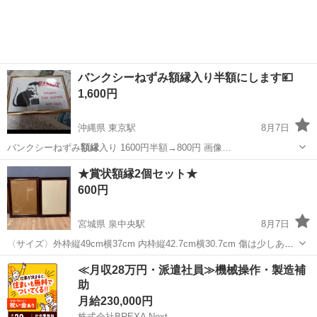
バンクシーねずみ額縁入り半額にします💴
1,600円
沖縄県 東京駅
8月7日
バンクシーねずみ
額縁
入り 1600円半額→800円 画像…
沖縄
宜野湾市
東京駅
その他
★賞状額縁2個セット★
600円
宮城県 泉中央駅
8月7日
〈サイズ〉外枠縦49cm横37cm 内枠縦42.7cm横30.7cm 傷は少しあり
ます。
宮城
仙台市
泉中央駅
その他
≪月収28万円・派遣社員≫機械操作・製造補
助
月給230,000円
株式会社BREXA Next