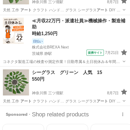
神奈川県 三ツ境駅
8月7日
天然 工作
アート
クラフト ハンド… グラス シーグラス
アート
DIY 置
物 …
神奈川
横浜市
三ツ境駅
その他
シーグラス
≪月収22万円・派遣社員≫機械操作・製造補
助
時給1,250円
日払い
株式会社BREXA Next
7月21日
提携サイト
茨城県 静駅
コネクタ製造工場の検査や測定作業！日勤専属＆土日祝休み＆年間休
日128日★クリーンルーム内作業★マイカー通勤OK＆無料駐車場あり
茨城
常陸大宮市
静駅
その他
シーグラス グリーン 人気 15
★就業先食堂利用可！日払い制度あり！《茨城県常陸大宮市》 人気の
550円
工場のお仕事 ◇コネクタ製造工...
神奈川県 三ツ境駅
8月7日
天然 工作
アート
クラフト ハンド… グラス シーグラス
アート
DIY 置
物 …
神奈川
横浜市
三ツ境駅
その他
シーグラス