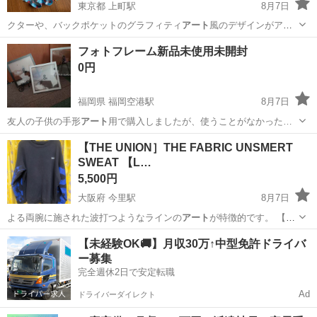
東京都 上町駅
8月7日
クターや、バックポケットのグラフィティ
アート
風のデザインがアク
セントになり、ランニ…
東京
世田谷区
上町駅
ランニング、ジョギング
フォトフレーム新品未使用未開封
0円
福岡県 福岡空港駅
8月7日
友人の子供の手形
アート
用で購入しましたが、使うことがなかった…
福岡
福岡市
福岡空港駅
インテリア雑貨/小物
バラ
【THE UNION］THE FABRIC UNSMERT
SWEAT 【L…
5,500円
大阪府 今里駅
8月7日
よる両腕に施された波打つようなラインの
アート
が特徴的です。 【以
下サイトより】…
大阪
大阪市
今里駅
その他
UNION
【未経験OK🚚】月収30万↑中型免許ドライバ
ー募集
完全週休2日で安定転職
Ad
ドライバーダイレクト