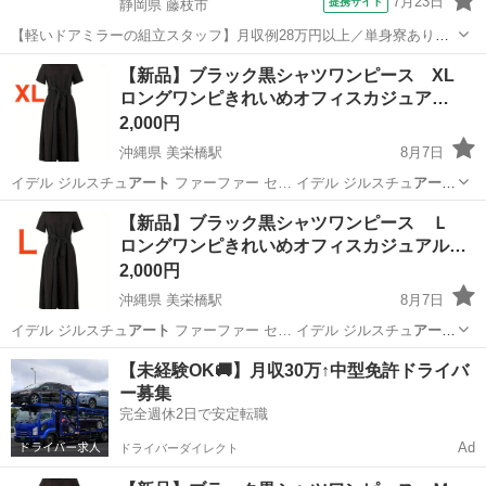
7月23日
提携サイト
静岡県 藤枝市
【軽いドアミラーの組立スタッフ】月収例28万円以上／単身寮あり／
年間休日121日／初めてさんも安心のカンタン作業 【未経験歓迎】軽
静岡
藤枝市
その他
【新品】ブラック黒シャツワンピース XL
いドアミラーの組立スタッフ｜新設のキレイな工場◎男女活躍中！ 大
ロングワンピきれいめオフィスカジュア…
手自動車部品メーカーの新設工...
2,000円
沖縄県 美栄橋駅
8月7日
イデル ジルスチュ
アート
ファーファー セ… イデル ジルスチュ
アート
ファーファー セ…
沖縄
那覇市
美栄橋駅
ワンピース
ミスティウーマン
【新品】ブラック黒シャツワンピース Ｌ
ロングワンピきれいめオフィスカジュアル…
2,000円
沖縄県 美栄橋駅
8月7日
イデル ジルスチュ
アート
ファーファー セ… イデル ジルスチュ
アート
ファーファー セ…
沖縄
那覇市
美栄橋駅
ワンピース
ミスティウーマン
【未経験OK🚚】月収30万↑中型免許ドライバ
ー募集
完全週休2日で安定転職
Ad
ドライバーダイレクト