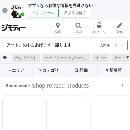
アプリならお得な情報を見逃さない！
インストール
アプリで開く
全国
検索
ログイン
投稿
「アート」の中古あげます・譲ります
人気キーワード
ポップアート
オードリーヘップバーン
ゴッホ
アート 
エリア
カテゴリ
詳細
新着順