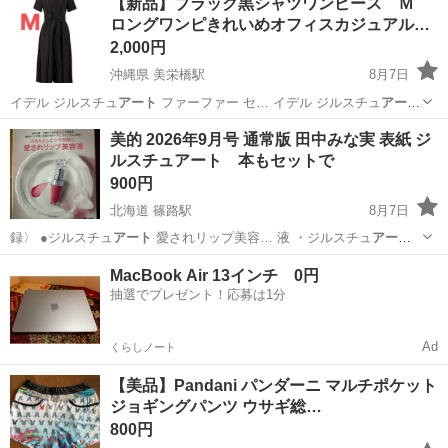
【新品】ブラック黒シャツワンピース Ｍ
ロングワンピきれいめオフィスカジュアル…
2,000円
沖縄県 美栄橋駅
8月7日
イデル ジルスチュ
アート
ファーファー セ… イデル ジルスチュ
アート
ファーファー セ…
沖縄
那覇市
美栄橋駅
ワンピース
美的 2026年9月号 通常版 田中みな実 表紙 ジ
ルスチュアート 本もセットで
900円
北海道 篠路駅
8月7日
録〉 ●ジルスチュ
アート
愛されリップ美容… 液 ・ジルスチュ
アート
クリスタルブルー…
北海道
札幌市
篠路駅
メイクアップ
MacBook Air 13インチ 0円
抽選でプレゼント！応募は1分
Ad
くらしノート
【美品】Pandani パンダーニ マルチポケット
ジョギングパンツ ウサギ総…
800円