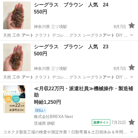
シーグラス ブラウン 人気 24
550円
神奈川県 三ツ境駅
8月7日
天然 工作
アート
クラフト デコレ… グラス シーグラス
アート
DIY 置
物 …
神奈川
横浜市
三ツ境駅
生活雑貨
シーグラス
シーグラス ブラウン 人気 23
500円
神奈川県 三ツ境駅
8月7日
天然 工作
アート
クラフト デコレ… グラス シーグラス
アート
DIY 置
物 …
神奈川
横浜市
三ツ境駅
生活雑貨
シーグラス
≪月収22万円・派遣社員≫機械操作・製造補
助
時給1,250円
日払い
株式会社BREXA Next
7月21日
提携サイト
茨城県 静駅
コネクタ製造工場の検査や測定作業！日勤専属＆土日祝休み＆年間休