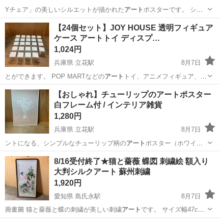
Yチェア」の美しいシルエットが描かれた
アート
ポスターです。 シン
プルでスタイリッシ…
兵庫
尼崎市
立花駅
インテリア雑貨/小物
【24個セット】JOY HOUSE 透明フィギュア
ケース アートトイ ディスプ…
1,024円
兵庫県 立花駅
8月7日
とができます。 POP MARTなどの
アート
トイ、アニメフィギュア、ミ
ニカー、ガチ…
兵庫
尼崎市
立花駅
フィギュア
アート
【おしゃれ】チューリップのアートポスター
白フレーム付 / インテリア雑貨
1,280円
兵庫県 立花駅
8月7日
ントになる、シンプルなチューリップ柄の
アート
ポスター（ホワイト
フレーム付き）です。…
兵庫
尼崎市
立花駅
インテリア雑貨/小物
チューリップ
8/16受付終了★猫と薔薇 蝶図 刺繍絵 額入り
大判シルクアート 蘇州刺繍
1,920円
愛知県 島氏永駅
8月7日
壽畫圖 猫と薔薇と蝶の刺繍が美しい刺繍
アート
です。 サイズ幅47cm
高さ92c…