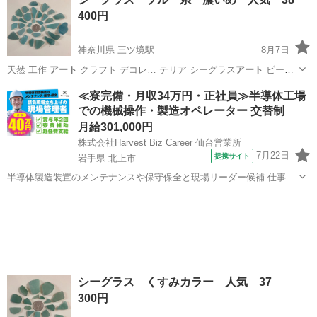
400円
神奈川県 三ツ境駅
8月7日
天然 工作
アート
クラフト デコレ… テリア シーグラス
アート
ビーチ
コーミング…
神奈川
横浜市
三ツ境駅
生活雑貨
シーグラス
≪寮完備・月収34万円・正社員≫半導体工場
での機械操作・製造オペレーター 交替制
月給301,000円
株式会社Harvest Biz Career 仙台営業所
7月22日
提携サイト
岩手県 北上市
半導体製造装置のメンテナンスや保守保全と現場リーダー候補 仕事内
容 ＼フラッシュメモリの製造を行う工場で半導体製造装置の保守・点
岩手
北上市
その他
検のお仕事／ 【主な業務】 フラッシュメモリなどに使用される「半導
体」。 その半導体を...
シーグラス くすみカラー 人気 37
300円