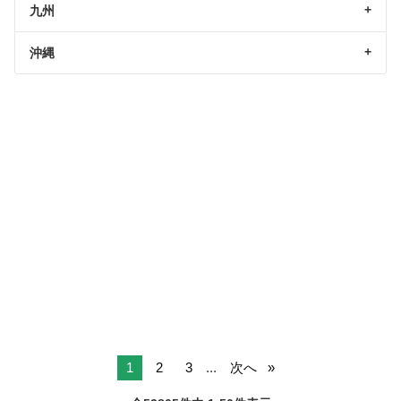
九州
沖縄
1
2
3
...
次へ