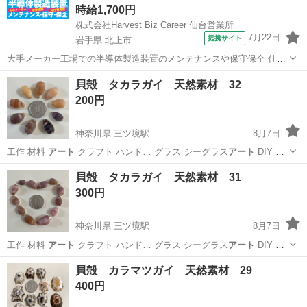
時給1,700円
株式会社Harvest Biz Career 仙台営業所
7月22日
提携サイト
岩手県 北上市
大手メーカー工場での半導体製造装置のメンテナンスや保守保全 仕事
内容 ＼フラッシュメモリの製造を行う工場で半導体製造装置の保守・
岩手
北上市
その他
貝殻 タカラガイ 天然素材 32
点検のお仕事／ 新工場新設に伴い、請負現場の立ち上げを行います！
200円
※立ち上げ時期目安：2...
神奈川県 三ツ境駅
8月7日
工作 材料
アート
クラフト ハンド… グラス シーグラス
アート
DIY 自
由研究…
神奈川
横浜市
三ツ境駅
生活雑貨
タカラガイ
貝殻 タカラガイ 天然素材 31
300円
神奈川県 三ツ境駅
8月7日
工作 材料
アート
クラフト ハンド… グラス シーグラス
アート
DIY 自
由研究…
神奈川
横浜市
三ツ境駅
生活雑貨
タカラガイ
貝殻 カラマツガイ 天然素材 29
400円