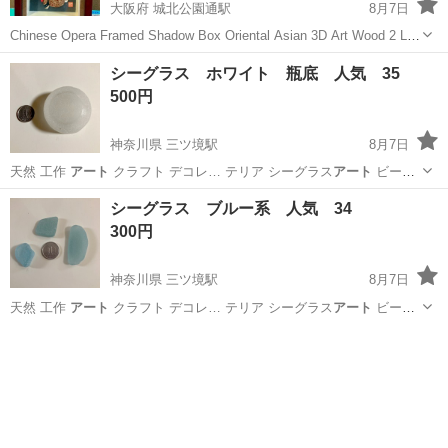
大阪府 城北公園通駅
8月7日
Chinese Opera Framed Shadow Box Oriental Asian 3D Art Wood 2 Lot
いただきものですが1回も飾らず…。 H 21.5/W 14.5/D 3cm 小ぶりで
大阪
大阪市
城北公園通駅
生活雑貨
シーグラス ホワイト 瓶底 人気 35
軽いの...
500円
神奈川県 三ツ境駅
8月7日
天然 工作
アート
クラフト デコレ… テリア シーグラス
アート
ビーチ
コーミング…
神奈川
横浜市
三ツ境駅
生活雑貨
シーグラス
シーグラス ブルー系 人気 34
300円
神奈川県 三ツ境駅
8月7日
天然 工作
アート
クラフト デコレ… テリア シーグラス
アート
ビーチ
コーミング…
神奈川
横浜市
三ツ境駅
生活雑貨
シーグラス