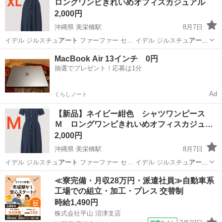
ロングワンピきれいめオフィスカジュアル
2,000円
沖縄県 美栄橋駅
8月7日
イデル ジルスチュ
アート
ファーファー セ… イデル ジルスチュ
アート
ファーファー セ…
沖縄
那覇市
美栄橋駅
ワンピース
ミスティウーマン
MacBook Air 13インチ 0円
抽選でプレゼント！応募は1分
Ad
くらしノート
【新品】ネイビー紺色 シャツワンピース
Ｍ ロングワンピきれいめオフィスカジュ…
2,000円
沖縄県 美栄橋駅
8月7日
イデル ジルスチュ
アート
ファーファー セ… イデル ジルスチュ
アート
ファーファー セ…
沖縄
那覇市
美栄橋駅
ワンピース
ミスティウーマン
≪寮完備・月収28万円・派遣社員≫自動車系
工場での組立・加工・プレス 交替制
時給1,490円
株式会社平山 沼津支店