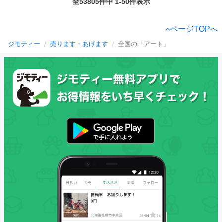
全53805件中 1-50件表示
ページTOPへ
ジモティー
売ります・あげます
全国の「アート」