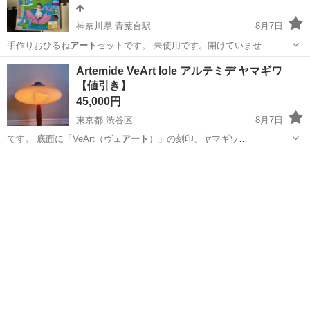
神奈川県 青葉台駅
8月7日
手作りおひるね
アート
セットです。 未使用です。開けていませ…
神奈川
横浜市
青葉台駅
ベビー用品
Artemide VeArt Iole アルテミデ ヤマギワ
【値引き】
45,000円
東京都 渋谷区
8月7日
です。 底面に「VeArt（ヴェ
アート
）」の刻印、ヤマギワ
（Yamagiwa…
東京
渋谷区
照明器具
Artemide