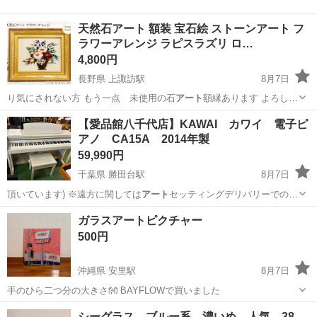
天然石アート 額装 宝石絵 ストーンアート フ
ラワーアレンジ ラピスラズリ ロ…
4,800円
長野県 上諏訪駅
8月7日
り気にされない方 もう一点 未使用の石
アート
額縁あります よろしか
ったらご覧になっ…
長野
諏訪市
上諏訪駅
インテリア雑貨/小物
【愛品館八千代店】KAWAI カワイ 電子ピ
アノ CA15A 2014年製
59,990円
千葉県 勝田台駅
8月7日
頂いています) ※遠方に関しては
アート
セッティングデリバリーでの対
応になりま…
千葉
八千代市
勝田台駅
鍵盤楽器、ピアノ
商品
ガラスアートピクチャー
500円
沖縄県 安里駅
8月7日
手のひら二つ分の大きさ👐 BAYFLOWで買いました
沖縄
那覇市
安里駅
その他
シーグラス ブルー系 濃いめ 人気 38