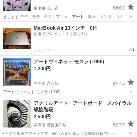
東京都 立川市
8月8日
きします モモ ララ ヤミ アニメ
アート
漫画 マンガ コミッ
ク トラブル
東京
立川市
おもちゃ
かも
MacBook Air 13インチ 0円
抽選でプレゼント！応募は1分
Ad
くらしノート
アートヴィネット モスラ (1996)
1,200円
静岡県 六合駅
8月7日
アート
ヴィネット モスラ (1996)
静岡
島田市
六合駅
フィギュア
アクリルアート アートボード スパイラル
螺旋階段
2,500円
兵庫県 苦楽園口駅
8月7日
▪️アクリル製の
アート
です。吸い込まれるような螺旋階段で、オ…