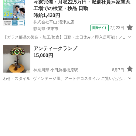
≪寮完備・月収22.5万円・派遣社員≫家電系
工場での検査・検品 日勤
時給1,420円
株式会社平山 沼津支店
7月23日
提携サイト
静岡県 伊東市
【ガラス部品の製造・加工/検査】日勤・土日休み／即入居可能！／伊
豆でのんびりライフ♪ ガラス部品の製造・加工/検査 【株式会社平山で
静岡
伊東市
その他
アンティークランプ
の正社員採用（無期雇用派遣）となります】 「2人で同じ職場で働き
15,000円
たい」 「仕事も休みも一...
神奈川県 小田急相模原駅
8月7日
わせ - スタイル: ヴィンテージ風、
アート
デコスタイル ご覧いただき
ありがとう…
神奈川
相模原市
小田急相模原駅
照明器具
ランプ