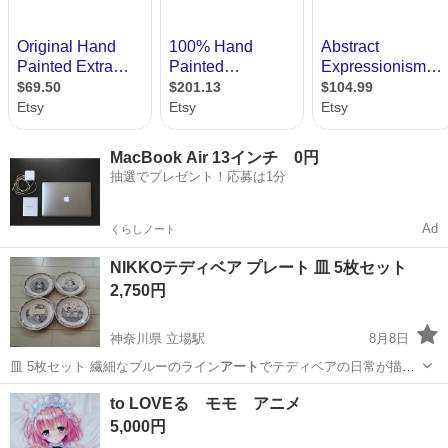
MacBook Air 13インチ 0円
抽選でプレゼント！応募は1分
Ad
くらしノート
NIKKOテディベア プレート 皿 5枚セット
2,750円
神奈川県 立場駅
8月8日
皿 5枚セット 繊細なブルーのライン
アート
でテディベアの日常が描か
れた、縁取りが…
神奈川
横浜市
立場駅
食器
to LOVEる モモ アニメ
5,000円