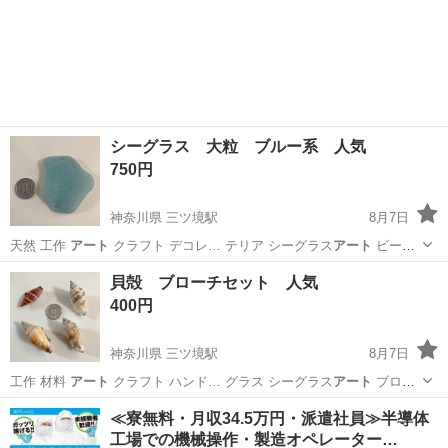
シーグラス 大粒 ブルー系 人気
750円
神奈川県 三ツ境駅
8月7日
天然 工作
アート
クラフト デコレ… テリア シーグラス
アート
ビーチ
コーミング…
神奈川
横浜市
三ツ境駅
生活雑貨
シーグラス
貝殻 ブローチセット 人気
400円
神奈川県 三ツ境駅
8月7日
工作 材料
アート
クラフト ハンド… グラス シーグラス
アート
ブロー
チ バッジ…
神奈川
横浜市
三ツ境駅
生活雑貨
貝殻
≪寮無料・月収34.5万円・派遣社員≫半導体
工場での機械操作・製造オペレーター…