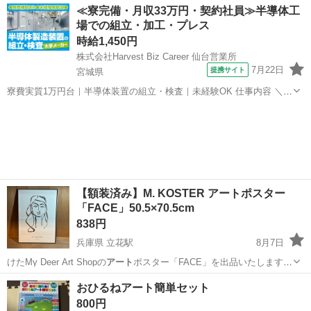
愛知
一宮市
島氏永駅
その他
≪寮完備・月収33万円・契約社員≫半導体工
場での組立・加工・プレス
時給1,450円
株式会社Harvest Biz Career 仙台営業所
7月22日
提携サイト
宮城県
寮費実質1万円台｜半導体装置の組立・検査｜未経験OK 仕事内容 ＼半
導体製造装置の組立・検査スタッフ／ 大手メーカー工場内で、半導体
宮城
その他
をつくるための装置を組み立てる仕事です。 タブレットや図面を確認
しながら、ドライバ...
【額装済み】M. KOSTER アートポスター
「FACE」50.5×70.5cm
838円
兵庫県 立花駅
8月7日
けたMy Deer Art Shopの
アート
ポスター「FACE」を出品いたします。
…
兵庫
尼崎市
立花駅
インテリア雑貨/小物
ポスター
おひるねアート簡単セット
800円