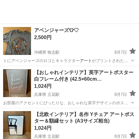
アベンジャーズ👕♡
2,500円
沖縄県 牧志駅
8月7日
トにアベンジャーズのロゴとキャラクター
アート
がプリントされた、
杢グレーのTシャツで…
沖縄
那覇市
牧志駅
Tシャツ
【おしゃれインテリア】英字アートポスター
白フレーム付き (42.5×60cm…
1,024円
兵庫県 立花駅
8月7日
お部屋のアクセントにぴったりな、おしゃれな英字デザインのポスタ
ー（ホワイトフレーム付き）です。 「live love laugh and be happy.
兵庫
尼崎市
立花駅
インテリア雑貨/小物
【北欧インテリア】名作 Yチェア アートポス
（生きて、愛して、笑って、そして幸せに）」というポジティブなメ
ター＆額縁セット (A3サイズ相当)
ッセー...
1,024円
兵庫県 立花駅
8月7日