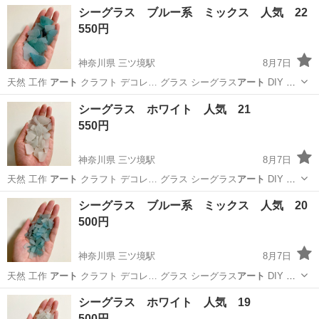
日128日★クリーンルーム内作業★マイカー通勤OK＆無料駐車場あり
茨城
常陸大宮市
静駅
その他
シーグラス ブルー系 ミックス 人気 22
★就業先食堂利用可！日払い制度あり！《茨城県常陸大宮市》 人気の
550円
工場のお仕事 ◇コネクタ製造工...
神奈川県 三ツ境駅
8月7日
天然 工作
アート
クラフト デコレ… グラス シーグラス
アート
DIY 置
物 …
神奈川
横浜市
三ツ境駅
その他
シーグラス
シーグラス ホワイト 人気 21
550円
神奈川県 三ツ境駅
8月7日
天然 工作
アート
クラフト デコレ… グラス シーグラス
アート
DIY 置
物 …
神奈川
横浜市
三ツ境駅
その他
シーグラス
シーグラス ブルー系 ミックス 人気 20
500円
神奈川県 三ツ境駅
8月7日
天然 工作
アート
クラフト デコレ… グラス シーグラス
アート
DIY 置
物 …
神奈川
横浜市
三ツ境駅
その他
シーグラス
シーグラス ホワイト 人気 19
500円