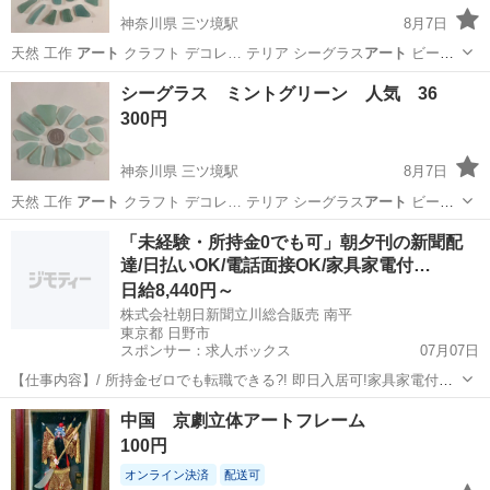
神奈川県 三ツ境駅
8月7日
天然 工作
アート
クラフト デコレ… テリア シーグラス
アート
ビーチ
コーミング…
神奈川
横浜市
三ツ境駅
生活雑貨
シーグラス
シーグラス ミントグリーン 人気 36
300円
神奈川県 三ツ境駅
8月7日
天然 工作
アート
クラフト デコレ… テリア シーグラス
アート
ビーチ
コーミング…
神奈川
横浜市
三ツ境駅
生活雑貨
シーグラス
「未経験・所持金0でも可」朝夕刊の新聞配
達/日払いOK/電話面接OK/家具家電付…
日給8,440円～
株式会社朝日新聞立川総合販売 南平
東京都 日野市
スポンサー：求人ボックス
07月07日
【仕事内容】/ 所持金ゼロでも転職できる?! 即日入居可!家具家電付き
の寮・社宅あり! 引っ越しや上京の費用は”すべて”負担します 必ず面
アルバイト・パート
中国 京劇立体アートフレーム
接!電話面接もOK! 魅力ポイント 家具家電付きの寮・社宅を完備 無資
100円
格・未経験OK! 年齢...
オンライン決済
配送可