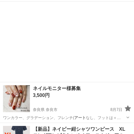
兵庫
西宮市
苦楽園口駅
インテリア雑貨/小物
ネイルモニター様募集
3,500円
奈良県 奈良市
8月7日
ワンカラー、グラデーション、フレンチ(
アート
なし、フットは＋
¥500)オフ込み。 …
奈良
奈良市
ネイル
モニター
【新品】ネイビー紺シャツワンピース XL