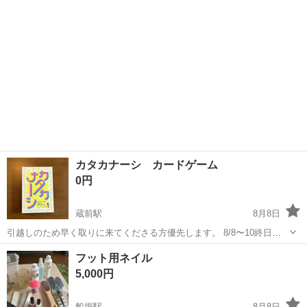
カタカナーシ カードゲーム
0円
蔵前駅
8月8日
引越しのため早く取りに来てくださる方優先します。 8/8〜10終日お
渡し可能。 鳥越神社付近のマンション自宅階まで取りに来てくださる
東京
台東区
蔵前駅
その他
付近
フット用ネイル
方。ご希望日時を記載の上メッセージください。
5,000円
船堀駅
8月8日