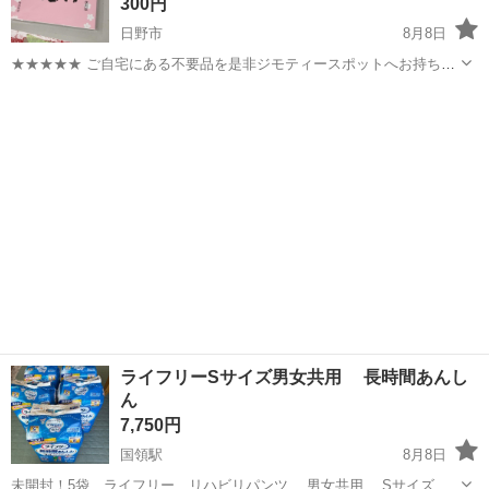
300円
日野市
8月8日
★★★★★ ご自宅にある不要品を是非ジモティースポットへお持ち込
みしませんか？ 家電や家具、レジャー用品などが無料でまとめて持ち
東京
日野市
その他
ベストセレクション
込めます！ ※詳細はこちらのページをご確認ください。
https://jmty.jp/a...
ライフリーSサイズ男女共用 長時間あんし
ん
7,750円
国領駅
8月8日
未開封！5袋 ライフリー リハビリパンツ 男女共用 Sサイズ