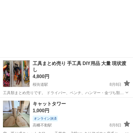
工具まとめ売り 手工具 DIY用品 大量 現状渡
し
4,800円
桜街道駅
8月8日
工具類まとめ売りです。 ドライバー、ペンチ、ハンマー・金づち類、
ノコギリ、カッター、ハサミ、その他手工具類などが混ざっていま
東京
武蔵村山市
桜街道駅
その他
キャットタワー
す。 家財整理のため出品します。 写真はお渡しする工具類の目安で
1,000円
す。 量としては写真...
オンライン決済
高幡不動駅
8月8日