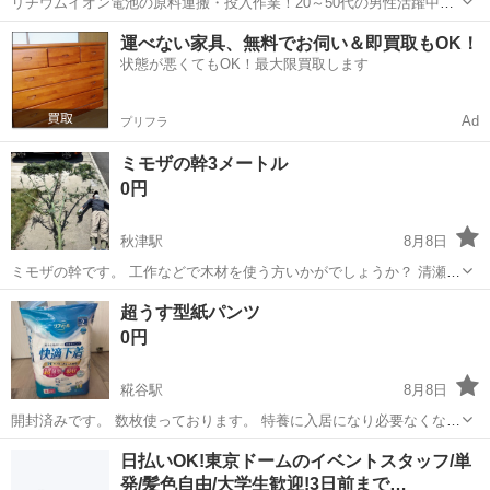
リチウムイオン電池の原料運搬・投入作業！20～50代の男性活躍中★
ワンルーム寮完備！赴任旅費会社負担！年間休日130日★フォークリフ
神奈川
相模原市
南橋本駅
その他
運べない家具、無料でお伺い＆即買取もOK！
ト免許お持ちの方、活躍中！就業先食堂利用可★《神奈川県相模原
状態が悪くてもOK！最大限買取します
市》 人気の工場のお仕事 ◇電...
Ad
プリフラ
ミモザの幹3メートル
0円
秋津駅
8月8日
ミモザの幹です。 工作などで木材を使う方いかがでしょうか？ 清瀬市
の自宅までお越しいただける方、限定です。 #木材 #幹 ※写真の主人
東京
清瀬市
秋津駅
その他
ミモザ
超うす型紙パンツ
は175センチです。
0円
糀谷駅
8月8日
開封済みです。 数枚使っております。 特養に入居になり必要なくなり
ましたので 必要な方にお譲りします。
東京
大田区
糀谷駅
その他
譲り
日払いOK!東京ドームのイベントスタッフ/単
発/髪色自由/大学生歓迎!3日前まで…