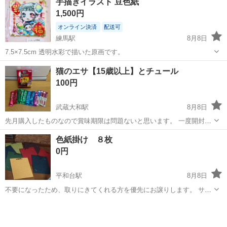
手描きイラスト 豆色紙
1,500円
オンライン決済
配送可
練馬駅
8月8日
7.5×7.5cm 透明水彩で描いた原画です。
東京
練馬区
練馬駅
その他
透明水彩
猫のエサ【15歳以上】とチュール
100円
武蔵大和駅
8月8日
先月購入したものなので賞味期限は問題ないと思います。 一度開封し
たものもあるので、気になる方はご遠慮ください。 よろしくお願いし
東京
東大和市
武蔵大和駅
その他
賞味期限
色紙掛け ８枚
ます。
0円
平和台駅
8月8日
不要になったため、取りにきてくれる方を優先にお譲りします。 サイ
ズ ３３✕３７．５cm
東京
練馬区
平和台駅
その他