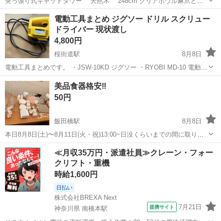
突っ張り式キャットタワー 天然木 248cm クリアボウル麻爪とぎ
引っ越しし、買い替えのため出品いたします。 2021年に購入しまし
東京
日野市
高幡不動駅
その他
電動工具まとめ ジグソー ドリル スクリュー
た。 一部汚れがあります。 解体した状態でのお渡しになります。
ドライバー 現状渡し
4,800円
桜街道駅
8月8日
電動工具まとめです。 ・JSW-10KD ジグソー ・RYOBI MD-10 電動ド
リル ・LFX-50-010 ACスクリュードライバー ・DDR-10KD ドライバー
東京
武蔵村山市
桜街道駅
その他
美品食器格安‼️
家財整理のため出品します。 ...
50円
飯田橋駅
8月8日
本日8月8日(土)〜8月11日(火・祝)13:00~日没くらいまでの間に取りに
来てくる方限定です@神楽坂ココットカフェです。
東京
新宿区
飯田橋駅
その他
ココット
≪月収35万円・派遣社員≫クレーン・フォー
************************ ココットカフェ 神楽坂ココットカフェ 神楽ジ
クリフト・重機
ェ...
時給1,600円
日払い
株式会社BREXA Next
7月21日
提携サイト
神奈川県 南橋本駅