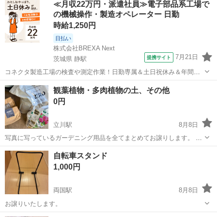
≪月収22万円・派遣社員≫電子部品系工場で
ているものがあります。 写真にある、イスとテーブルは付属しません
の機械操作・製造オペレーター 日勤
のでご注意くださ...
時給1,250円
日払い
株式会社BREXA Next
7月21日
提携サイト
茨城県 静駅
コネクタ製造工場の検査や測定作業！日勤専属＆土日祝休み＆年間休
日128日★クリーンルーム内作業★マイカー通勤OK＆無料駐車場あり
茨城
常陸大宮市
静駅
その他
観葉植物・多肉植物の土、その他
★就業先食堂利用可！日払い制度あり！《茨城県常陸大宮市》 人気の
0円
工場のお仕事 ◇コネクタ製造工...
立川駅
8月8日
写真に写っているガーデニング用品を全てまとめてお譲りします。 主
に土や剪定バサミなど、処分するのが難しいため、引き取っていただ
東京
立川市
立川駅
その他
自転車スタンド
ける方がいますと幸いです。 引っ越しに伴う整理中のため、早めに引
1,000円
き取りに来て下さる方を優先させて...
両国駅
8月8日
お譲りいたします。
東京
墨田区
両国駅
その他