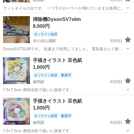
フットネイルの台です。 一つ下のローラーが壊れていますが使用に関
しては問題なく使えます。 フットケアのセットも、2度ほどしか使用
東京
江戸川区
船堀駅
その他
フット
掃除機DysonSV7slim
していません。 どうぞお引き取りお願いします。
8,000円
オンライン決済
井の頭公園駅
8月8日
DysonSV7SLIMです。 先週まで使用してました。 電気屋さんで新品
購入して2年？ほど使用。 使用感はあります。回転ブラシなどは経年
東京
三鷹市
井の頭公園駅
その他
Dyson
手描きイラスト 豆色紙
劣化進んでるので、気になる方はAmazonとかで代替品に交換して使用
1,000円
すれば問題ないです...
オンライン決済
配送可
練馬駅
8月8日
7.5×7.5cm 透明水彩で描いた原画です。
東京
練馬区
練馬駅
その他
透明水彩
手描きイラスト 豆色紙
1,000円
オンライン決済
配送可
練馬駅
8月8日
7.5×7.5cm 透明水彩で描いた原画です。