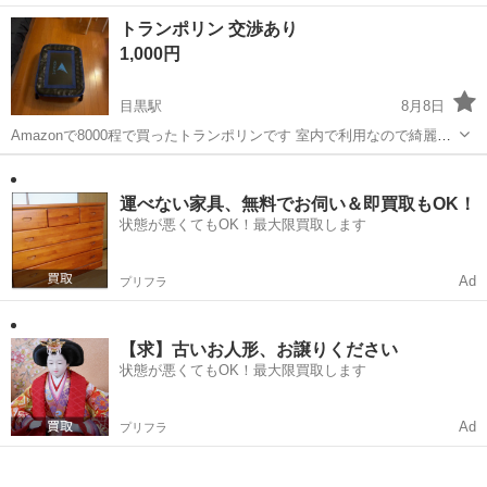
ワンルーム寮完備！赴任旅費会社負担！年間休日130日★フォークリフ
神奈川
相模原市
南橋本駅
その他
トランポリン 交渉あり
ト免許お持ちの方、活躍中！就業先食堂利用可★《神奈川県相模原
1,000円
市》 人気の工場のお仕事 ◇電...
目黒駅
8月8日
Amazonで8000程で買ったトランポリンです 室内で利用なので綺麗で
す
東京
目黒区
目黒駅
その他
トランポリン
運べない家具、無料でお伺い＆即買取もOK！
状態が悪くてもOK！最大限買取します
Ad
プリフラ
【求】古いお人形、お譲りください
状態が悪くてもOK！最大限買取します
Ad
プリフラ