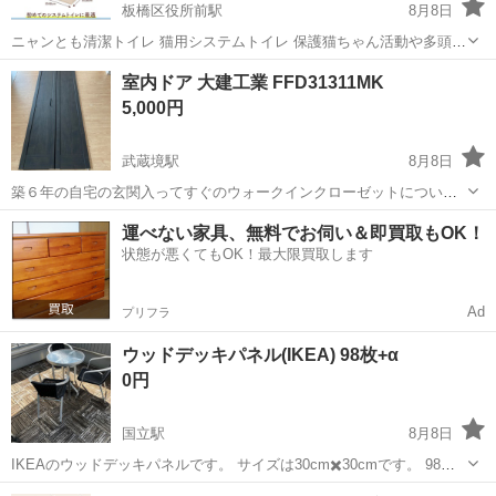
板橋区役所前駅
8月8日
ニャンとも清潔トイレ 猫用システムトイレ 保護猫ちゃん活動や多頭飼
いされている方もどうぞ 去年の年末に買いました。 綺麗に使ってまし
東京
板橋区
板橋区役所前駅
その他
室内ドア 大建工業 FFD31311MK
たので、傷や黄ばみなどありません。 洗浄しアルコール除菌済み 病
5,000円
気、感染症などはありません。
武蔵境駅
8月8日
築６年の自宅の玄関入ってすぐのウォークインクローゼットについて
いたドアです。 取り外してカーテンに代えたので不要になりました。
東京
西東京市
武蔵境駅
その他
運べない家具、無料でお伺い＆即買取もOK！
写真のレールと留め具もおつけします。 詳細は型番(FFD31311MK)か
状態が悪くてもOK！最大限買取します
らお調べください...
Ad
プリフラ
ウッドデッキパネル(IKEA) 98枚+α
0円
国立駅
8月8日
IKEAのウッドデッキパネルです。 サイズは30cm✖️30cmです。 98枚
とカットしたパネルが数枚あります。 一部、反っていたり欠けたりし
東京
国分寺市
国立駅
その他