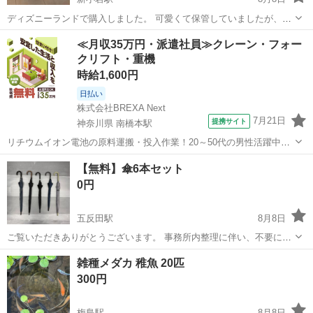
ディズニーランドで購入しました。 可愛くて保管していましたが、引
っ越しに伴い、出品します。 ・ポップコーンバケット ディズニークリ
東京
江戸川区
新小岩駅
その他
≪月収35万円・派遣社員≫クレーン・フォー
スマス2011 上部がランプになっていて、光ります。(8/1動作確認済み)
クリフト・重機
・グミケース ...
時給1,600円
日払い
株式会社BREXA Next
7月21日
提携サイト
神奈川県 南橋本駅
リチウムイオン電池の原料運搬・投入作業！20～50代の男性活躍中★
ワンルーム寮完備！赴任旅費会社負担！年間休日130日★フォークリフ
神奈川
相模原市
南橋本駅
その他
【無料】傘6本セット
ト免許お持ちの方、活躍中！就業先食堂利用可★《神奈川県相模原
0円
市》 人気の工場のお仕事 ◇電...
五反田駅
8月8日
ご覧いただきありがとうございます。 事務所内整理に伴い、不要にな
ったものをお譲りしています。 ■商品について 雨傘6本セットです。
東京
品川区
五反田駅
その他
商品
雑種メダカ 稚魚 20匹
骨が折れているものはなく、全て問題なく使用できます。 中古品であ
300円
ることをご...
梅島駅
8月8日