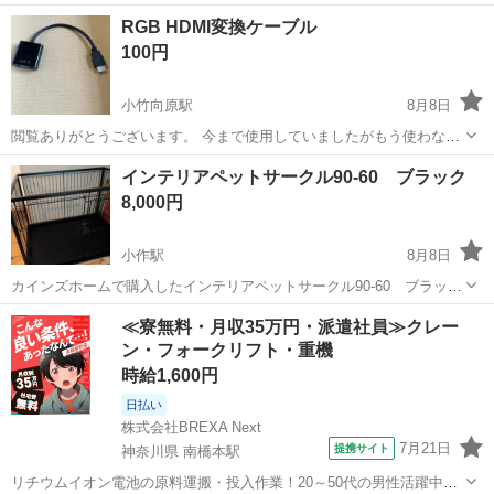
みしませんか？ 家電、趣味・スポーツ・レジャー用品、こども用品、
東京
町田市
その他
ハンモック
RGB HDMI変換ケーブル
衣料服飾品、生活雑貨、家具、本、CD・DVDなどが無料でまとめて持
100円
ち込めます！ ※詳細はこ...
小竹向原駅
8月8日
閲覧ありがとうございます。 今まで使用していましたがもう使わなく
なりましたので、欲しい方にお譲り致します。 出品するまでは特に問
東京
練馬区
小竹向原駅
その他
インテリアペットサークル90-60 ブラック
題なく使用できておりましたが、中古品であるため、3Nでお願い致し
8,000円
ます。 受け渡しスケジュール...
小作駅
8月8日
カインズホームで購入したインテリアペットサークル90-60 ブラッ
ク 15800円の品物です。 購入して1ヶ月経ちますがほぼ未使用です。
東京
青梅市
小作駅
その他
≪寮無料・月収35万円・派遣社員≫クレー
引き渡しは、現状でも分解してもどちらでもOKです。
ン・フォークリフト・重機
時給1,600円
日払い
株式会社BREXA Next
7月21日
提携サイト
神奈川県 南橋本駅
リチウムイオン電池の原料運搬・投入作業！20～50代の男性活躍中★