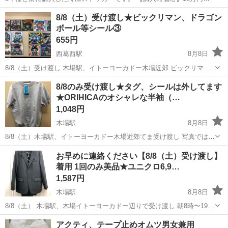
らい 【傷などの状態】小傷はあります。 【アピールポイント】1年位
東京
千代田区
竹橋駅
その他
8/8（土）受け渡し★ビックリマン、ドラゴン
しか使っていなく、状態はいいのでまだまだ使えます！ 【希望取引場
ボール等シール③
所】家の目の前 【希望取...
655円
西葛西駅
8月8日
8/8（土）受け渡し 木場駅、イトーヨーカドー木場近郊 ビックリマン
ドラゴンボール 鬼滅の刃
東京
江戸川区
西葛西駅
その他
ビックリマン
8/8のみ受け渡し★タグ、シールは外してます
★ORIHICAのオシャレな半袖（…
1,048円
木場駅
8月8日
8/8（土）木場駅、イトーヨーカドー木場近郊てま受け渡し 写真ではタ
グついてますが、着ようと思いタグやサイズシールは剥がしておりま
東京
江東区
木場駅
その他
ORIHICA
お早めに連絡ください【8/8（土）受け渡し】
す。 ORIHICA サイズL メンズ 写真は色味が暗くなっていますが、 爽
着用 1回のみ美品★ユニクロ6,9…
やかな水色です...
1,587円
木場駅
8月8日
8/8（土） 木場駅、木場イトーヨーカドー辺りで受け渡し 朝8時〜19時
2026年モデル 人気のUNIQLOの感動ジャケットです。 ※パンツはなし
東京
江東区
木場駅
その他
アクティ、テープ止めオムツ男女兼用
販売価格6990円 メンズ サイズ:M カラー:黒 品番:482223...