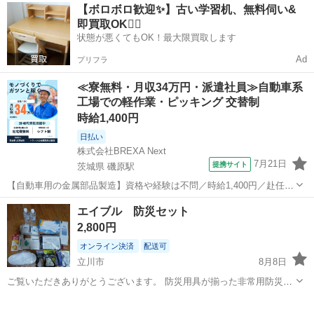
東京
町田市
その他
ハムスター
【ボロボロ歓迎✨】古い学習机、無料伺い&
衣料服飾品、生活雑貨、家具、本、CD・DVDなどが無料でまとめて持
即買取OK🙆‍♀️
ち込めます！ ※詳細はこ...
状態が悪くてもOK！最大限買取します
Ad
プリフラ
≪寮無料・月収34万円・派遣社員≫自動車系
工場での軽作業・ピッキング 交替制
時給1,400円
日払い
株式会社BREXA Next
7月21日
提携サイト
茨城県 磯原駅
【自動車用の金属部品製造】資格や経験は不問／時給1,400円／赴任旅
費会社負担／正社員登用のチャンスあり／食堂利用可能／マイカー通
茨城
北茨城市
磯原駅
その他
エイブル 防災セット
勤OK《茨城県茨城市》 人気の工場のお仕事 ◇トラックの金属部品の
2,800円
製造◇ ★トラックの金属...
オンライン決済
配送可
立川市
8月8日
ご覧いただきありがとうございます。 防災用具が揃った非常用防災セ
ット、持ち運び便利。 - セット名: 非常用防災セット - 内容物: 消火
東京
立川市
その他
器、非常用トイレ、LEDライト、その他防災グッズ - 価格: 16,5...