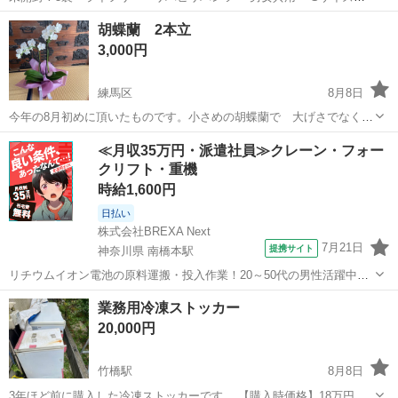
18枚入 長時間あんしん スルッとはける 吸収回数5回 今年購入しまし
東京
調布市
国領駅
その他
胡蝶蘭 2本立
た。サイズが合わなくて出品します。 取りに来て下さる方、ご連絡下
3,000円
さいませ。 普段いない...
練馬区
8月8日
今年の8月初めに頂いたものです。小さめの胡蝶蘭で 大げさでなく華
やぎます。我が家には似合わないのでどなたかお願いします。日比谷
東京
練馬区
その他
胡蝶蘭
≪月収35万円・派遣社員≫クレーン・フォー
花壇のものでものは確かかと思います。練馬区 豊島園駅そば 取
クリフト・重機
りに来て下さい。
時給1,600円
日払い
株式会社BREXA Next
7月21日
提携サイト
神奈川県 南橋本駅
リチウムイオン電池の原料運搬・投入作業！20～50代の男性活躍中★
ワンルーム寮完備！赴任旅費会社負担！年間休日130日★フォークリフ
神奈川
相模原市
南橋本駅
その他
業務用冷凍ストッカー
ト免許お持ちの方、活躍中！就業先食堂利用可★《神奈川県相模原
20,000円
市》 人気の工場のお仕事 ◇電...
竹橋駅
8月8日
3年ほど前に購入した冷凍ストッカーです。 【購入時価格】18万円ぐ