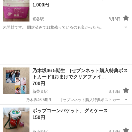
1,000円
糀谷駅
8月8日
未開封です。 開封済みで11枚残っているのも良かったら。
東京
大田区
糀谷駅
その他
オムツ
乃木坂46 5期生 [セブンネット購入特典ポス
トカード][おまけでクリアファイ…
700円
新柴又駅
8月8日
乃木坂46 5期生 [セブンネット購入特典ポストカー
ド] と おまけで [クリアファイル] です。
東京
葛飾区
新柴又駅
その他
クリアファイル
ポップコーンバケット、グミケース
◆写真2枚目3枚目 ENTAME購入特典 井上和 表と裏 ENTAM...
150円
新小岩駅
8月8日