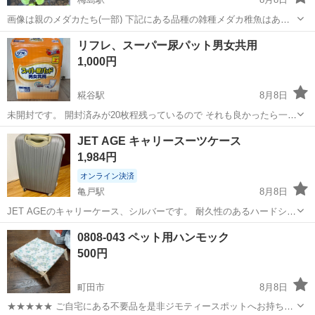
画像は親のメダカたち(一部) 下記にある品種の雑種メダカ稚魚はあと1
回分か2回分までのお譲りで終了予定です 【内容】 🐟稚魚 20匹ほど
東京
足立区
梅島駅
その他
メダカ
リフレ、スーパー尿パット男女共用
(選べません) 📄針子の育て方のプリント1枚 (必要な方にご用意します)
1,000円
【...
糀谷駅
8月8日
未開封です。 開封済みが20枚程残っているので それも良かったら一緒
に。
東京
大田区
糀谷駅
その他
JET AGE キャリースーツケース
1,984円
オンライン決済
亀戸駅
8月8日
JET AGEのキャリーケース、シルバーです。 耐久性のあるハードシェ
ル素材を採用した、移動に便利な4輪タイプのキャリーケースです。
東京
江東区
亀戸駅
その他
0808-043 ペット用ハンモック
ハンドル部分は6段階まで伸縮可能です。 動作に問題ありません。 幅
500円
約47、奥行き約27、...
町田市
8月8日
★★★★★ ご自宅にある不要品を是非ジモティースポットへお持ち込