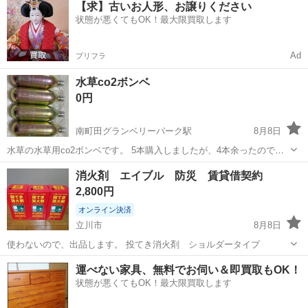
【求】古いお人形、お譲りください
状態が悪くてもOK！最大限買取します
Ad
プリフラ
水草co2ボンベ
0円
南町田グランベリーパーク駅
8月8日
水草の水草用co2ボンベです。 5本購入しましたが、4本余ったので、
お譲りします。
東京
町田市
南町田グランベリーパーク駅
その他
消火剤 エイブル 防災 賃貸借契約
2,800円
オンライン決済
立川市
8月8日
使わないので、出品します。 投てき消火剤 ショルダータイプ
東京
立川市
その他
運べない家具、無料でお伺い＆即買取もOK！
状態が悪くてもOK！最大限買取します