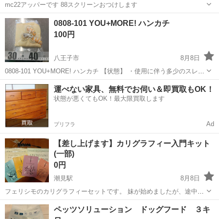
mc22アッパーです 88スクリーンおつけします
東京
板橋区
志村三丁目駅
その他
0808-101 YOU+MORE! ハンカチ
100円
八王子市
8月8日
0808-101 YOU+MORE! ハンカチ 【状態】 ・使用に伴う多少のスレ、
キズ、落としきれない汚れなどございます ・詳細は現地でご確認くだ
東京
八王子市
その他
現地
運べない家具、無料でお伺い＆即買取もOK！
さい ・お値引きは出来かねますのでご了承願います ※中古品の...
状態が悪くてもOK！最大限買取します
Ad
プリフラ
【差し上げます】カリグラフィー入門キット
(一部)
0円
潮見駅
8月8日
フェリシモのカリグラフィーセットです。 妹が始めましたが、途中で
放置していたため、すべてではありませんが、もし興味のある方がい
東京
江東区
潮見駅
その他
ペッツソリューション ドッグフード ３キ
たら、お譲りします。