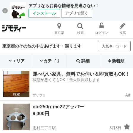
アプリならお得な情報を見逃さない！
インストール
アプリで開く
東京都
検索
ログイン
投稿
東京都のその他の中古あげます・譲ります
人気キーワード
エリア
カテゴリ
詳細
新着順
運べない家具、無料でお伺い＆即買取もOK！
状態が悪くてもOK！最大限買取します
Ad
プリフラ
cbr250rr mc22アッパー
9,000円
志村三丁目駅
8月8日