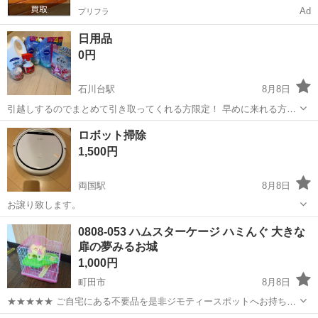
Ad
プリフラ
日用品
0円
石川台駅
8月8日
引越しするのでまとめて引き取ってくれる方限定！ 早めに来れる方を
優先します。
東京
大田区
石川台駅
その他
ロボット掃除
1,500円
両国駅
8月8日
お譲り致します。
東京
墨田区
両国駅
その他
0808-053 ハムスターケージ ハミんぐ 大きな
扉の夢みるお城
1,000円
町田市
8月8日
★★★★★ ご自宅にある不要品を是非ジモティースポットへお持ち込
みしませんか？ 家電、趣味・スポーツ・レジャー用品、こども用品、