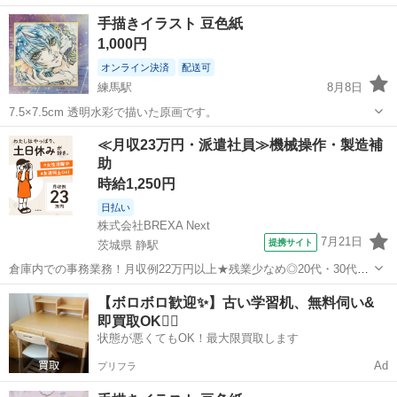
東京
練馬区
練馬駅
その他
透明水彩
手描きイラスト 豆色紙
1,000円
オンライン決済
配送可
練馬駅
8月8日
7.5×7.5cm 透明水彩で描いた原画です。
東京
練馬区
練馬駅
その他
透明水彩
≪月収23万円・派遣社員≫機械操作・製造補
助
時給1,250円
日払い
株式会社BREXA Next
7月21日
提携サイト
茨城県 静駅
倉庫内での事務業務！月収例22万円以上★残業少なめ◎20代・30代・
40代の男女活躍中！空調完備で快適作業★食堂利用可◎マイカー通勤
茨城
常陸大宮市
静駅
その他
【ボロボロ歓迎✨】古い学習机、無料伺い&
OK◎無料駐車場完備！《茨城県常陸大宮市》 人気の工場のお仕事 ◇
即買取OK🙆‍♀️
電子部品製造倉庫内の事務...
状態が悪くてもOK！最大限買取します
Ad
プリフラ