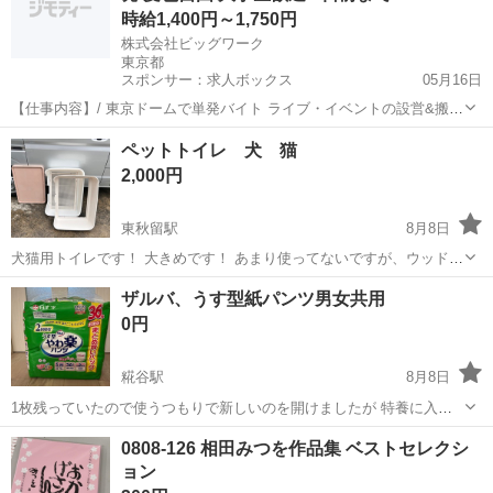
時給1,400円～1,750円
株式会社ビッグワーク
東京都
スポンサー：求人ボックス
05月16日
【仕事内容】/ 東京ドームで単発バイト ライブ・イベントの設営&搬入
搬出スタッフを大募集! 週1～または月1～でもOK!自身のライフスタイ
アルバイト・パート
ペットトイレ 犬 猫
ルに合わせて働ける 未経験OK!アルバイトデビューさんも歓迎 日払い
2,000円
OK(手数料タダ)!早く...
東秋留駅
8月8日
犬猫用トイレです！ 大きめです！ あまり使ってないですが、ウッドデ
ッキに置いていたのでご理解のほどお願いします。 壊れてるところな
東京
あきる野市
東秋留駅
その他
ザルバ、うす型紙パンツ男女共用
どはないですが、甘噛みの後はあります。 定価 7,700円です！
0円
糀谷駅
8月8日
1枚残っていたので使うつもりで新しいのを開けましたが 特養に入居
が決まり必要無くなったので必要な方にお譲りします。
東京
大田区
糀谷駅
その他
譲り
0808-126 相田みつを作品集 ベストセレクシ
ョン