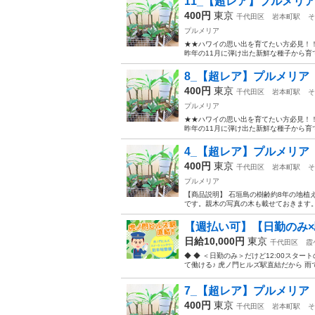
11_【超レア】プルメリア
400円
東京
千代田区
岩本町駅
そ
プルメリア
★★ハワイの思い出を育てたい方必見！！
昨年の11月に弾け出た新鮮な種子から育
8_【超レア】プルメリア 
400円
東京
千代田区
岩本町駅
そ
プルメリア
★★ハワイの思い出を育てたい方必見！！
昨年の11月に弾け出た新鮮な種子から育
4_【超レア】プルメリア 
400円
東京
千代田区
岩本町駅
そ
プルメリア
【商品説明】 石垣島の樹齢約8年の地植
です。親木の写真の木も載せておきます。
【週払い可】【日勤のみ×駐
日給10,000円
東京
千代田区
霞
◆ ◆ ＜日勤のみ＞だけど12:00スタ
て働ける♪ 虎ノ門ヒルズ駅直結だから 雨
7_【超レア】プルメリア 
400円
東京
千代田区
岩本町駅
そ