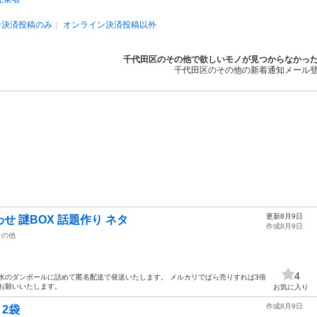
ン決済投稿のみ
オンライン決済投稿以外
千代田区のその他で欲しいモノが見つからなかっ
千代田区のその他の新着通知メール
更新8月9日
 謎BOX 話題作り ネタ
作成8月9日
その他
4
水のダンボールに詰めて匿名配送で発送いたします。 メルカリでばら売りすれば3倍
お願いいたします。
お気に入り
作成8月9日
 2袋