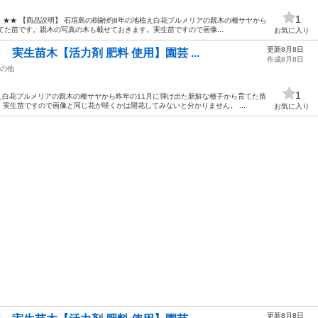
1
★★ 【商品説明】 石垣島の樹齢約8年の地植え白花プルメリアの親木の種サヤから
てた苗です。親木の写真の木も載せておきます。実生苗ですので画像...
お気に入り
更新8月8日
 実生苗木【活力剤 肥料 使用】園芸 ...
作成8月8日
の他
1
え白花プルメリアの親木の種サヤから昨年の11月に弾け出た新鮮な種子から育てた苗
実生苗ですので画像と同じ花が咲くかは開花してみないと分かりません。 ...
お気に入り
更新8月8日