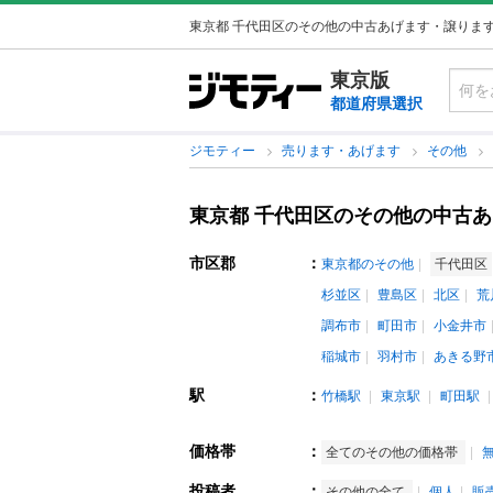
東京都 千代田区のその他の中古あげます・譲りま
東京版
都道府県選択
ジモティー
売ります・あげます
その他
東京都 千代田区のその他の中古
市区郡
：
東京都のその他
千代田区
杉並区
豊島区
北区
荒
調布市
町田市
小金井市
稲城市
羽村市
あきる野
駅
：
竹橋駅
東京駅
町田駅
価格帯
：
全てのその他の価格帯
投稿者
：
その他の全て
個人
販