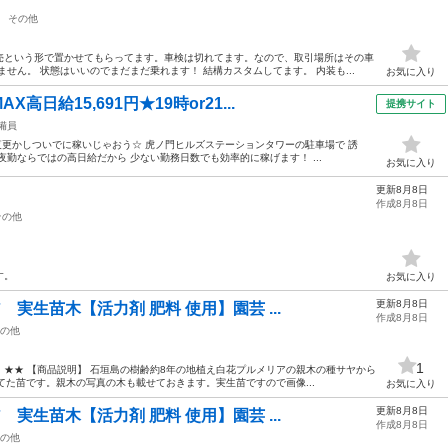
その他
売という形で置かせてもらってます。車検は切れてます。なので、取引場所はその車
せん。 状態はいいのでまだまだ乗れます！ 結構カスタムしてます。 内装も...
お気に入り
日給15,691円★19時or21...
提携サイト
備員
！夜更かしついでに稼いじゃおう☆ 虎ノ門ヒルズステーションタワーの駐車場で 誘
勤ならではの高日給だから 少ない勤務日数でも効率的に稼げます！ ...
お気に入り
更新8月8日
作成8月8日
その他
す。
お気に入り
更新8月8日
 実生苗木【活力剤 肥料 使用】園芸 ...
作成8月8日
の他
1
★★ 【商品説明】 石垣島の樹齢約8年の地植え白花プルメリアの親木の種サヤから
てた苗です。親木の写真の木も載せておきます。実生苗ですので画像...
お気に入り
更新8月8日
 実生苗木【活力剤 肥料 使用】園芸 ...
作成8月8日
の他