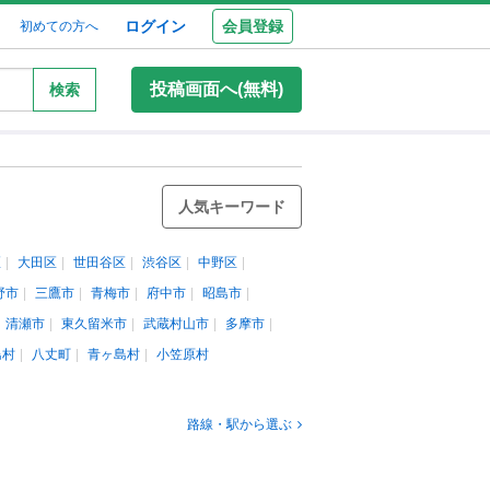
ログイン
会員登録
初めての方へ
投稿画面へ(無料)
検索
人気キーワード
区
大田区
世田谷区
渋谷区
中野区
野市
三鷹市
青梅市
府中市
昭島市
清瀬市
東久留米市
武蔵村山市
多摩市
島村
八丈町
青ヶ島村
小笠原村
路線・駅から選ぶ