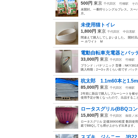
500円
東京
千代田区
竹橋駅
その
未開封。一番狩りシングルプレス。スーパ
月。
未使用猫トイレ
1,800円
東京
千代田区
中目黒駅
間違えて購入してしまいました。 開封済み
ー ホワイト M
電動自転車充電器とバッ
33,000円
東京
千代田区
竹橋駅
ブランド：パナソニック 型番：NKY381
購入時期：2〜3ヶ月くらい前です バッテ
杭太郎 1.1m60本と1.5m
85,000円
東京
千代田区
竹橋駅
2年前に新品で購入しブルーシートを被
使用予定が無くなったので、出品すること
ロータスグリル(BBQコン
15,800円
東京
千代田区
御茶ノ水
ロータスグリル 定価38900程度 数回
庭でBBQしても煙が上がらず出来ます。
スズキ ジムニー JB22