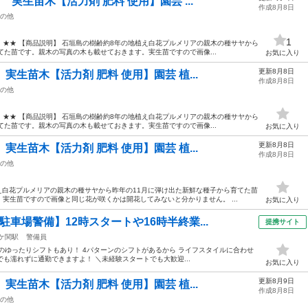
 実生苗木【活力剤 肥料 使用】園芸 ...
作成8月8日
の他
1
★★ 【商品説明】 石垣島の樹齢約8年の地植え白花プルメリアの親木の種サヤから
てた苗です。親木の写真の木も載せておきます。実生苗ですので画像...
お気に入り
更新8月8日
実生苗木【活力剤 肥料 使用】園芸 植...
作成8月8日
の他
★★ 【商品説明】 石垣島の樹齢約8年の地植え白花プルメリアの親木の種サヤから
てた苗です。親木の写真の木も載せておきます。実生苗ですので画像...
お気に入り
更新8月8日
実生苗木【活力剤 肥料 使用】園芸 植...
作成8月8日
の他
え白花プルメリアの親木の種サヤから昨年の11月に弾け出た新鮮な種子から育てた苗
実生苗ですので画像と同じ花が咲くかは開花してみないと分かりません。 ...
お気に入り
車場警備】12時スタートや16時半終業...
提携サイト
ケ関駅
警備員
ートのゆったりシフトもあり！ 4パターンのシフトがあるから ライフスタイルに合わせ
でも濡れずに通勤できますよ！ ＼未経験スタートでも大歓迎...
お気に入り
更新8月9日
実生苗木【活力剤 肥料 使用】園芸 植...
作成8月8日
の他