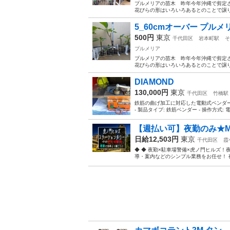
プルメリアの苗木 昨年今年沖縄で剪定
花びらの形はいろいろあるとのことで譲り
5_60cmオーバー プルメリ
500円
東京
千代田区
岩本町駅
そ
プルメリア
プルメリアの苗木 昨年今年沖縄で剪定
花びらの形はいろいろあるとのことで譲り
DIAMOND
130,000円
東京
千代田区
竹橋駅
鉄筋の曲げ加工に対応した電動式ベンダーで、現
- 製品タイプ: 鉄筋ベンダー - 操作方式:
【週払い可】夜勤のみ★MAX高
日給12,503円
東京
千代田区
霞
◆ ◆ 夜勤×駐車場警備×虎ノ門ヒルズ
導・案内などのシンプル業務をお任せ！ 夜