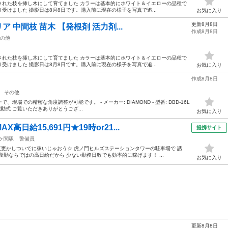
された枝を挿し木にして育てました カラーは基本的にホワイト＆イエローの品種で
受けました 撮影日は8月8日です。購入前に現在の様子を写真で追...
お気に入り
更新8月8日
ア 中間枝 苗木 【発根剤 活力剤...
作成8月8日
の他
された枝を挿し木にして育てました カラーは基本的にホワイト＆イエローの品種で
受けました 撮影日は8月8日です。購入前に現在の様子を写真で追...
お気に入り
作成8月8日
その他
場での精密な角度調整が可能です。 - メーカー: DIAMOND - 型番: DBD-16L
 電動式 ご覧いただきありがとうござ...
お気に入り
日給15,691円★19時or21...
提携サイト
ケ関駅
警備員
！夜更かしついでに稼いじゃおう☆ 虎ノ門ヒルズステーションタワーの駐車場で 誘
勤ならではの高日給だから 少ない勤務日数でも効率的に稼げます！ ...
お気に入り
更新8月8日