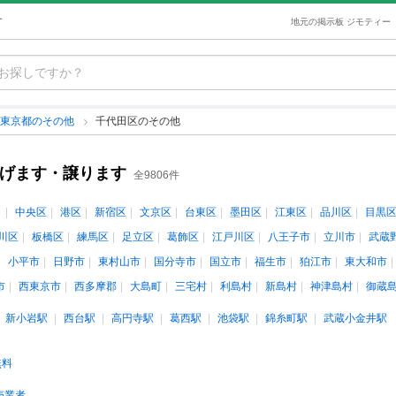
す
地元の掲示板 ジモティー
東京都のその他
千代田区のその他
あげます・譲ります
全9806件
中央区
港区
新宿区
文京区
台東区
墨田区
江東区
品川区
目黒
川区
板橋区
練馬区
足立区
葛飾区
江戸川区
八王子市
立川市
武蔵
小平市
日野市
東村山市
国分寺市
国立市
福生市
狛江市
東大和市
市
西東京市
西多摩郡
大島町
三宅村
利島村
新島村
神津島村
御蔵
新小岩駅
西台駅
高円寺駅
葛西駅
池袋駅
錦糸町駅
武蔵小金井駅
無料
売業者