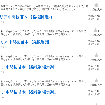
え白花プルメリアの親木の種サヤから昨年の11月に弾け出た新鮮な種子から育てた苗
実生苗ですので画像と同じ花が咲くかは開花してみないと分かりません。 ...
お気に入り
更新8月9日
リア 中間枝 苗木 【発根剤 活力...
作成8月8日
の他
1
された枝を挿し木にして育てました カラーは基本的にホワイト＆イエローの品種で
受けました 撮影日は8月8日です。購入前に現在の様子を写真で追...
お気に入り
更新8月8日
メリア 中間枝 苗木 【発根剤 活...
作成8月8日
の他
された枝を挿し木にして育てました カラーは基本的にホワイト＆イエローの品種で
受けました 撮影日は8月8日です。購入前に現在の様子を写真で追...
お気に入り
更新8月9日
ア 中間枝 苗木 【発根剤 活力剤...
作成8月8日
の他
された枝を挿し木にして育てました カラーは基本的にホワイト＆イエローの品種で
受けました 撮影日は8月8日です。購入前に現在の様子を写真で追...
お気に入り
更新8月8日
ア 中間枝 苗木 【発根剤 活力剤...
作成8月8日
の他