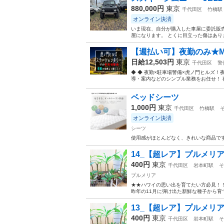
880,000円
東京
千代田区
竹橋駅
オンライン決済
いま現在、自分が購入した車屋に委託販
屋になります。 とくに目立った傷はありま
【週払い可】夜勤のみ★MAX高
日給12,503円
東京
千代田区
警
◆ ◆ 夜勤×駐車場警備×虎ノ門ヒルズ
導・案内などのシンプル業務をお任せ！ 夜
ベッドシーツ
1,000円
東京
千代田区
竹橋駅
オンライン決済
シーツ
使用感がほとんどなく、きれいな商品で
14_【超レア】プルメリア
400円
東京
千代田区
岩本町駅
そ
プルメリア
★★ハワイの思い出を育てたい方必見！！
昨年の11月に弾け出た新鮮な種子から育
13_【超レア】プルメリア
400円
東京
千代田区
岩本町駅
そ