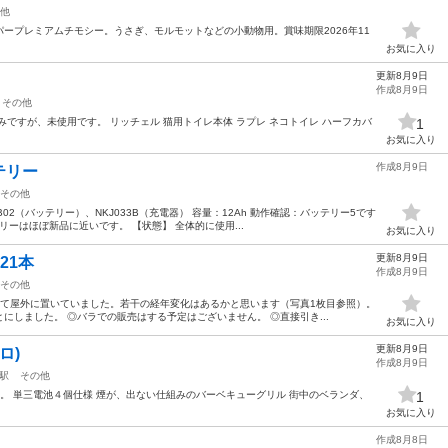
他
ープレミアムチモシー。うさぎ、モルモットなどの小動物用。賞味期限2026年11
お気に入り
更新8月9日
作成8月9日
その他
ですが、未使用です。 リッチェル 猫用トイレ本体 ラプレ ネコトイレ ハーフカバ
1
お気に入り
作成8月9日
テリー
その他
B02（バッテリー）、NKJ033B（充電器） 容量：12Ah 動作確認：バッテリー5です
リーはほぼ新品に近いです。 【状態】 全体的に使用...
お気に入り
更新8月9日
21本
作成8月9日
その他
せて屋外に置いていました。若干の経年変化はあるかと思います（写真1枚目参照）。
にしました。 ◎バラでの販売はする予定はございません。 ◎直接引き...
お気に入り
更新8月9日
ロ)
作成8月9日
駅
その他
使用。 単三電池４個仕様 煙が、出ない仕組みのバーベキューグリル 街中のベランダ、
1
お気に入り
作成8月8日