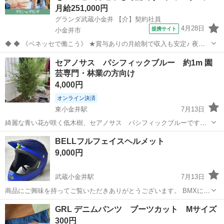
月給251,000円
グランダ武蔵小金井 【介】契約社員
4月28日
提携サイト
小金井市
◆ ◆ 《ベネッセで働こう》 ★賞与ありの月給制で収入も安定♪ 夜勤
がない勤務でも月給制のため、 毎月安定した収入を確保でき、計画的
東京
小金井市
介護
セアノサス パシフィックブルー 約1m 園
に生活を送ることができます。 ★正社員並みの充実した福利厚生 契約
芸専門・林業の方向け
社員の場合でも、正...
4,000円
オンライン決済
東小金井駅
7月13日
綺麗な青い花が咲く低木樹、セアノサス パシフィックブルーです。
低めの苗から育て、3年目です。 我が家の庭には大きくなり過ぎてき
東京
小金井市
東小金井駅
その他
方向
BELLフルフェイスヘルメット
たので、どなたか林業などされている方にお譲りしたく存じます。 抜
9,000円
くところからお願いしたいのでこの...
武蔵小金井駅
7月13日
商品にご興味を持ってご覧いただきありがとうございます。 BMXに乗
るときに使っていたフルフェイスヘルメットを出品致します。詳細を
東京
小金井市
武蔵小金井駅
その他
GRL デニムパンツ ブーツカット Mサイズ
以下に記しますので、ご確認ください。 ○商品名:BELLフルフェイスヘ
300円
ルメット ○メーカー:...