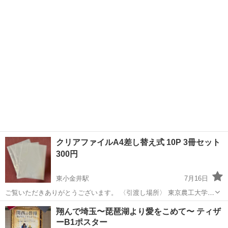
小金井キャンパス 正門前。 変更希望があれば連絡ください。 徒歩〜
東京
小金井市
東小金井駅
その他
クリアファイル
自転車圏内なら対応できます。 〈日時〉 メッセージにて決定します。
希望日時をお伝えくだ...
クリアファイルA4差し替え式 10P 3冊セット
300円
東小金井駅
7月16日
ご覧いただきありがとうございます。 〈引渡し場所〉 東京農工大学
小金井キャンパス 正門前。 変更希望があれば連絡ください。 徒歩〜
東京
小金井市
東小金井駅
その他
翔んで埼玉〜琵琶湖より愛をこめて〜 ティザ
自転車圏内なら対応できます。 〈日時〉 メッセージにて決定します。
ーB1ポスター
希望日時をお伝えくだ...