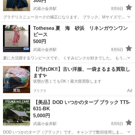
300円
武蔵小金井駅
8月6日
ブラデリスニューヨークの補正になります。 ブラック。Mサイズです
締め付けもありかなりスタイルが良くなります。 試しのみです。自宅
東京
小金井市
武蔵小金井駅
その他
Tothesea 夏 海 砂浜 リネンガウンワン
保管しておりました。 武蔵小金井駅にて直接お取引できる方でお願い
ピース
します
500円
武蔵小金井駅
8月6日
夏に大活躍するワンピースです。 くすみピンクが好きでした。 もう販
売しておりません。 夏らしくて気に入っておりましたが、妊婦になり
東京
小金井市
武蔵小金井駅
その他
【汚れOK‼️】古い洋服、一袋まるまる買取し
着られなくなったのでお譲りします。 武蔵小金井駅にて直接受け渡し
ます✨
できる方でお願いします
状態が悪くてもOK！最大限買取します
Ad
プリフラ
【美品】DOD いつかのタープ ブラック TT5-
631-BK
5,000円
武蔵小金井駅
8月6日
DOD いつかのタープ（ブラック）です。 キャンプで数回使用しまし