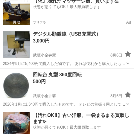
【求】壊れたマッサージ機、買います💪
のフィルタは何という種類かよくわかりません。 ・メチレンブルーの
状態が悪くてもOK！最大限買取します
色がついてしまい落ちない場所...
Ad
プリフラ
デジタル顕微鏡（USB充電式）
3,000円
武蔵小金井駅
8月6日
2024年9月に5,400円で購入した物です。 あれば便利かと購入したもの
の、使うことがないので出品することにしました。 購入時に動作確認
東京
小金井市
武蔵小金井駅
その他
回転台 丸型 360度回転
しただけです。 確認後は元の箱に入れて保管してありますので傷や汚
500円
れなどはありませ...
武蔵小金井駅
8月5日
2026年1月に1,340円で購入したものです。 テレビの首振り用として購
入しましたが、少しサイズが小さかったため不安定なので、首振り可
東京
小金井市
武蔵小金井駅
その他
【汚れOK‼️】古い洋服、一袋まるまる買取し
能なスタンドに買い換えたので不要になり出品することにしました。
ます✨
３日間使っただけなの...
状態が悪くてもOK！最大限買取します