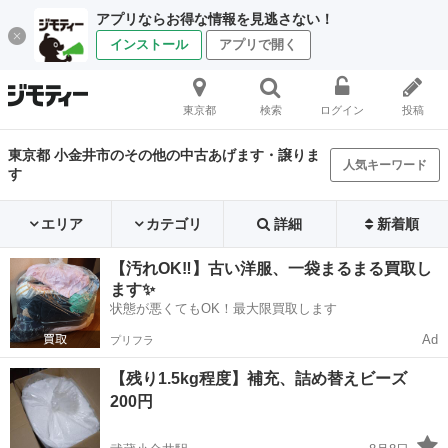
アプリならお得な情報を見逃さない！
インストール
アプリで開く
東京都
検索
ログイン
投稿
東京都 小金井市のその他の中古あげます・譲りま
人気キーワード
す
エリア
カテゴリ
詳細
新着順
【汚れOK‼️】古い洋服、一袋まるまる買取し
ます✨
状態が悪くてもOK！最大限買取します
Ad
プリフラ
【残り1.5kg程度】補充、詰め替えビーズ
200円