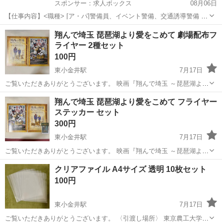
スポンサー：求人ボックス
08月06日
【仕事内容】<職種> [ア・パ]警備員、イベント警備、交通誘導警備 <
雇用形態> アルバイト・パート <給与> [ア・パ]日給12,070円～ 交通
アルバイト・パート
翔んで埼玉 琵琶湖より愛をこめて 劇場配布フ
費:全額支給 交通費全額支給! 車・バイク通勤可能 残業代あり 仮払い
ライヤー 2種セット
OK 各種手...
100円
東小金井駅
7月17日
ご覧いただきありがとうございます。 映画『翔んで埼玉 ～琵琶湖より
愛をこめて～』の劇場配布フライヤー2種セットです。キービジュアル
東京
小金井市
東小金井駅
その他
翔んで埼玉
翔んで埼玉 琵琶湖より愛をこめて フライヤー
とティザービジュアルです。 - 作品名: 翔んで埼玉 ～琵琶湖より愛を
ステッカー セット
こめて～ - 内容物...
300円
東小金井駅
7月17日
ご覧いただきありがとうございます。 映画『翔んで埼玉 ～琵琶湖より
愛をこめて～』の劇場配布フライヤー（ティザーチラシとキービジュ
東京
小金井市
東小金井駅
その他
翔んで埼玉
クリアファイル A4サイズ 透明 10枚セット
アルチラシ）と、ステッカーのコレクションセットです。 実物は画像
100円
とは色味が異なる場合がござい...
東小金井駅
7月17日
ご覧いただきありがとうございます。 〈引渡し場所〉 東京農工大学