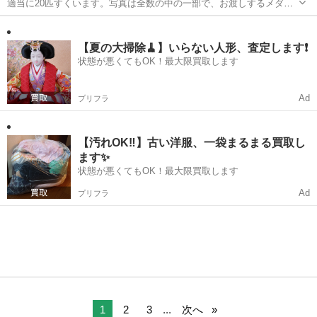
適当に20匹すくいます。写真は全数の中の一部で、お渡しするメダカ
には写真の柄以外も混ざります。また選別はしません。２リットルペ
東京
小金井市
武蔵小金井駅
その他
メダカ
ットボトルに入れてお渡しします。 自然界には居ないメダカですの
で、川への放流などは止めてくだ...
【夏の大掃除🧹】いらない人形、査定します❗️
状態が悪くてもOK！最大限買取します
Ad
プリフラ
【汚れOK‼️】古い洋服、一袋まるまる買取し
ます✨
状態が悪くてもOK！最大限買取します
Ad
プリフラ
1
2
3
...
次へ