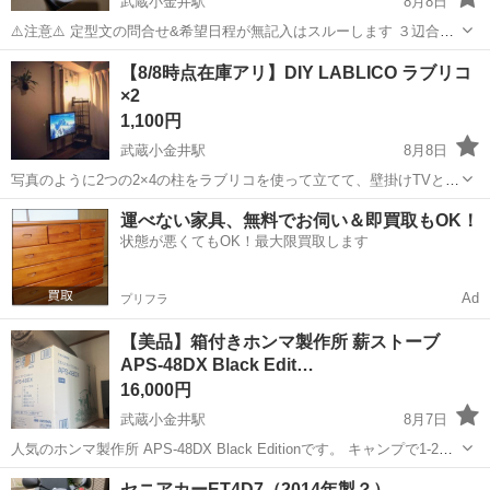
武蔵小金井駅
8月8日
⚠️注意⚠️ 定型文の問合せ&希望日程が無記入はスルーします ３辺合計
150段ボールに約２kgある状態の時に撮影しました ⭐800g程度お譲り
東京
小金井市
武蔵小金井駅
その他
【8/8時点在庫アリ】DIY LABLICO ラブリコ
先が決定、現在は1.5kgほどです 段ボール内側にこぼれたビーズが
×2
少々ござい...
1,100円
武蔵小金井駅
8月8日
写真のように2つの2×4の柱をラブリコを使って立てて、壁掛けTVとし
ていました。 試してみたい方に是非お譲り致します。
東京
小金井市
武蔵小金井駅
その他
運べない家具、無料でお伺い＆即買取もOK！
状態が悪くてもOK！最大限買取します
Ad
プリフラ
【美品】箱付きホンマ製作所 薪ストーブ
APS-48DX Black Edit…
16,000円
武蔵小金井駅
8月7日
人気のホンマ製作所 APS-48DX Black Editionです。 キャンプで1-2回
使用しました。 通常使用に伴う焼けや使用感はありますが、凹みや使
東京
小金井市
武蔵小金井駅
その他
セニアカーET4D7（2014年製？）