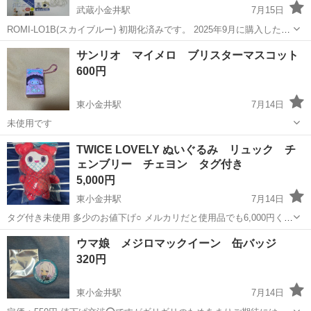
武蔵小金井駅
7月15日
ROMI-LO1B(スカイブルー) 初期化済みです。 2025年9月に購入したも
のです。 使用期間は2週間程度で、その後元の箱に入れて保管してあ
東京
小金井市
武蔵小金井駅
その他
ロミィ
サンリオ マイメロ ブリスターマスコット
ります。 興味本位で購入しましたが、殆ど会話することがないので出
600円
品するこ...
東小金井駅
7月14日
未使用です
東京
小金井市
東小金井駅
その他
TWICE LOVELY ぬいぐるみ リュック チ
ェンブリー チェヨン タグ付き
5,000円
東小金井駅
7月14日
タグ付き未使用 多少のお値下げ○ メルカリだと使用品でも6,000円くら
いで売られています。
東京
小金井市
東小金井駅
その他
ウマ娘 メジロマックイーン 缶バッジ
320円
東小金井駅
7月14日