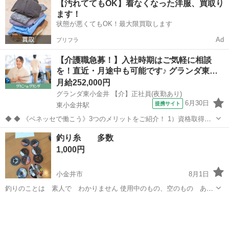
【汚れててもOK】着なくなった洋服、買取り
ます！
状態が悪くてもOK！最大限買取します
Ad
プリフラ
【介護職急募！】入社時期はご気軽に相談
を！直近・月途中も可能です♪ グランダ東…
月給252,000円
グランダ東小金井 【介】正社員(夜勤あり)
6月30日
提携サイト
東小金井駅
◆ ◆ 《ベネッセで働こう》3つのメリットをご紹介！ 1）資格取得支
援制度＆受験・研修費の実費負担あり！(規定あり) 2）着実にキャリア
東京
小金井市
東小金井駅
介護
釣り糸 多数
を磨けるでステップアップフィールドが充実！ 3）他社講座も受講
1,000円
OK！ 《入社後サポ...
小金井市
8月1日
釣りのことは 素人で わかりません 使用中のもの、空のもの あり
ます 使用中のもの 残量は 不明です 使用できる方 どうぞ 取引場
東京
小金井市
その他
釣り糸
所は、小金井公園近く セブンイレブンの予定です。 ＊セブンイレブ
ン 西東京新...