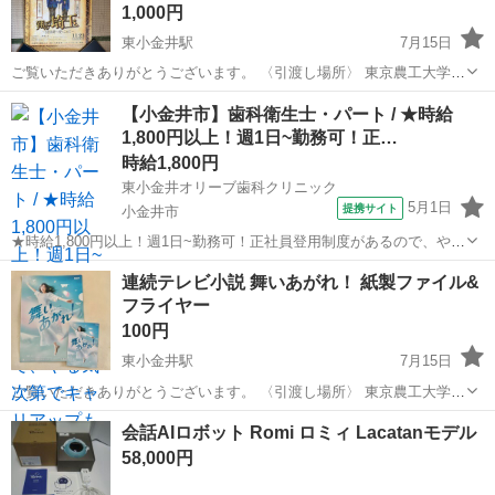
1,000円
東小金井駅
7月15日
ご覧いただきありがとうございます。 〈引渡し場所〉 東京農工大学
小金井キャンパス 正門前。 変更希望があれば連絡ください。 徒歩〜
東京
小金井市
東小金井駅
その他
【小金井市】歯科衛生士・パート / ★時給
自転車圏内なら対応できます。 〈日時〉 メッセージにて決定します。
1,800円以上！週1日~勤務可！正…
希望日時をお伝えくだ...
時給1,800円
東小金井オリーブ歯科クリニック
5月1日
提携サイト
小金井市
★時給1,800円以上！週1日~勤務可！正社員登用制度があるので、やる
気次第でキャリアップも可能な環境です★ 時給： 1,800円~ アクセ
東京
小金井市
歯科衛生士
連続テレビ小説 舞いあがれ！ 紙製ファイル&
ス：中央線[快速] 東小金井 徒歩1分;多摩川線 新小金井 徒歩9分 オスス
フライヤー
メ...
100円
東小金井駅
7月15日
ご覧いただきありがとうございます。 〈引渡し場所〉 東京農工大学
小金井キャンパス 正門前。 変更希望があれば連絡ください。 徒歩〜
東京
小金井市
東小金井駅
その他
会話AIロボット Romi ロミィ Lacatanモデル
自転車圏内なら対応できます。 〈日時〉 メッセージにて決定します。
58,000円
希望日時をお伝えくだ...