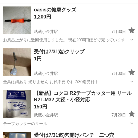
で、未使用品かな？ ２つ同じのは3、4月頃出してカーテンは使ってま
東京
小金井市
武蔵小金井駅
その他
oasisの健康グッズ
すが、 タッセルは未使用です。 よろしければどうぞ。 お代は要りま
1,200円
せん。 受付は7/...
武蔵小金井駅
7月30日
お風呂上がりに数回使用しました。 現在2000円ほどで売っています。
東急スポーツオアシスが開発した「ほぐしローラー」です。全身のコ
東京
小金井市
武蔵小金井駅
その他
ローラー
受付は7/31迄)クリップ
リをほぐしたり、むくみを取ったり、ツボを刺激したりするためのセ
1円
ルフマッサージローラーです。...
武蔵小金井駅
7月30日
金具は錆あり 光りません お代不要です 7/30迄受付中
東京
小金井市
武蔵小金井駅
その他
【新品】コクヨ R2テープカッター用 リール
R2T-M32 大径・小径対応
150円
武蔵小金井駅
7月29日
テープカッターのリール
東京
小金井市
武蔵小金井駅
その他
受付は7/31迄)穴開けパンチ 二つ穴