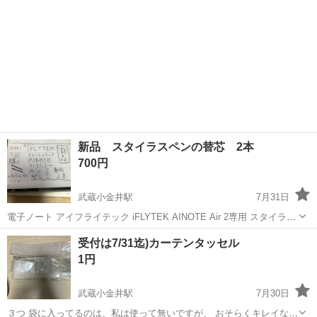
新品 スタイラスペンの替芯 2本
700円
武蔵小金井駅
7月31日
電子ノート アイフライテック iFLYTEK AINOTE Air 2専用 スタイラス
ペンの替芯2本。 誤って違うのを買っちゃったので、 2本はまだ手を付
東京
小金井市
武蔵小金井駅
その他
受付は7/31迄)カーテンタッセル
けてないので、 差し上げます。 正規品では無いです。 ただ...
1円
武蔵小金井駅
7月30日
３つ 袋に入ってるのは、私は使って無いですが、 おそらくキレイなの