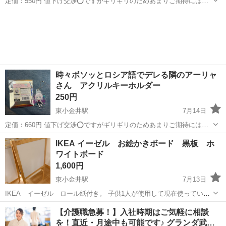
定価：550円 値下げ交渉⭕️ですがギリギリのためあまりご期待には応
えられないかもしれません。
東京
小金井市
東小金井駅
その他
ウマ娘
時々ボソッとロシア語でデレる隣のアーリャ
さん アクリルキーホルダー
250円
東小金井駅
7月14日
定価：660円 値下げ交渉⭕️ですがギリギリのためあまりご期待には応
えられないかもしれません。
東京
小金井市
東小金井駅
その他
キーホルダー
IKEA イーゼル お絵かきボード 黒板 ホ
ワイトボード
1,600円
東小金井駅
7月13日
IKEA イーゼル ロール紙付き。 子供1人が使用して現在使っていな
いので出品します。 若干の汚れや傷はありますが、比較的綺麗です。
東京
小金井市
東小金井駅
その他
黒板
【介護職急募！】入社時期はご気軽に相談
黒板のチョークも拭けばもう少し取れると思います。 画像の通り子供
を！直近・月途中も可能です♪ グランダ武…
の使用したものになりま...