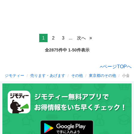
1
2
3
...
次へ
全2875件中 1-50件表示
ページTOPへ
ジモティー
売ります・あげます
その他
東京都のその他
小金井