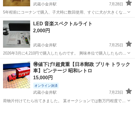
武蔵小金井駅
7月28日
5年程前にコーナンで購入、子犬時に数回使用、すぐに犬が大きくなっ
てしまったので自宅保管していました。美品ですが、中古なので神経
東京
小金井市
武蔵小金井駅
その他
LED 音楽スペクトルライト
質な方はご遠慮ください。武蔵小金井駅の近辺まで取りに来ていただ
2,000円
ける方を希望します。 料金の交渉は...
武蔵小金井駅
7月25日
2026年3月に4,210円で購入したものです。 興味本位で購入したもの
の、使うことがないので出品します。 写真に写っている物が全てで
東京
小金井市
武蔵小金井駅
その他
LED
🉐値下げ‼️超貴重【日本郵政 ブリキ トラック
す。 説明書は中国語のみです。 傷や汚れなどはありません。 3.5mm
車】ビンテージ 昭和レトロ
の入力端子...
15,000円
オンライン決済
武蔵小金井駅
7月23日
荷物片付けてたら出てきました。 某オークションでは数万円程度で落
札されてました。 タイヤ部分問題なく動きました。 動画確認済み 後
東京
小金井市
武蔵小金井駅
その他
ブリキ
部の扉の丁番部分は調整すればフタは閉まりますが、購入者でお願い
致します。 中古品のため...