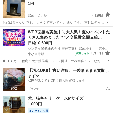
1円
武蔵小金井駅
7月29日
お代は要らないです。 大きくて重いです。 古いです。 重しに使って
います。 洗ってキレイに拭いてはあります。 お譲り頂いたのですが、
東京
小金井市
武蔵小金井駅
その他
WEB面接も実施中＼大人気！夏のイベントた
私は使っていません。 クローゼット保管してあります。 35枚挟めるそ
くさん集めました＊*／交通費全額支給…
うです。 7/30迄...
日給10,500円
シンテイ警備株式会社 吉祥寺支社 武蔵小金井・東小金井・新小金井(イベント警備)エリア/A3203200118
5月27日
提携サイト
東小金井駅
◆ ★★月5日程度＼大井競馬場／レース開催日のみ勤務！レアなお仕
事です★★ ◆ 『レース開催日のみ働きたい』→OK！ まだまだ沢山お
東京
小金井市
東小金井駅
警備員
【汚れOK‼️】古い洋服、一袋まるまる買取し
仕事をご用意しているので 他のお仕事と並行して働きたい等 皆様のご
ます✨
要望に合わせます！Wワー...
状態が悪くてもOK！最大限買取します
Ad
プリフラ
犬、猫キャリーケースMサイズ
1,000円
オンライン決済