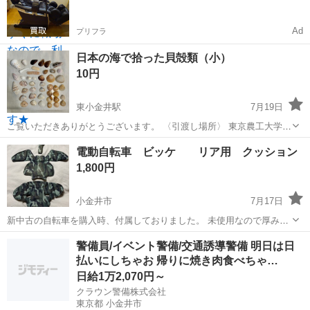
Ad
プリフラ
日本の海で拾った貝殻類（小）
10円
東小金井駅
7月19日
ご覧いただきありがとうございます。 〈引渡し場所〉 東京農工大学
小金井キャンパス 正門前。 変更希望があれば連絡ください。 徒歩〜
東京
小金井市
東小金井駅
その他
貝殻
電動自転車 ビッケ リア用 クッション
自転車圏内なら対応できます。 〈日時〉 メッセージにて決定します。
1,800円
希望日時をお伝えくだ...
小金井市
7月17日
新中古の自転車を購入時、付属しておりました。 未使用なので厚みや
クッション性能もしっかり残っております。 マジックテープの一部が
東京
小金井市
その他
ビッケ
警備員/イベント警備/交通誘導警備 明日は日
劣化しているのでご利用の際は交換をお勧めします。 参考価格。
払いにしちゃお 帰りに焼き肉食べちゃ…
Amazonでは5324円 メル...
日給1万2,070円～
クラウン警備株式会社
東京都 小金井市