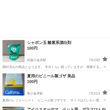
シャボン玉 酸素系漂白剤
100円
武蔵小金井駅
7月23日
開封済みの商品となります。 半分くらい残っていますが、廃棄するの
も勿体ないので出品致します。 使用には問題ないかと思いますが、開
東京
小金井市
武蔵小金井駅
その他
夏用のビニール製ゴザ 美品
封済みのためノークレームノーリターンてまお願いいたします。
100円
東小金井駅
7月21日
夏用のレジャーシート、ビニール製ゴザです。 サイズはだいたい畳一
畳分くらい、約88×175cmくらいです。 大人でも2人ゆったり寝そべら
東京
小金井市
東小金井駅
その他
レジャーシート
アイリスオーヤマ ペット用 ガラスひんや