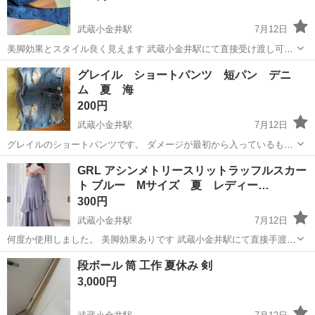
武蔵小金井駅
7月12日
美脚効果とスタイル良く見えます 武蔵小金井駅にて直接受け渡し可能
な方でお願いします
東京
小金井市
武蔵小金井駅
その他
グレイル ショートパンツ 短パン デニ
ム 夏 海
200円
武蔵小金井駅
7月12日
グレイルのショートパンツです。 ダメージが最初から入っているもの
になります。 Mサイズです 武蔵小金井駅にて直接受け渡し可能な方で
東京
小金井市
武蔵小金井駅
その他
GRL アシンメトリースリットラッフルスカー
お願いします
ト ブルー Mサイズ 夏 レディー…
300円
武蔵小金井駅
7月12日
何度か使用しました。 美脚効果ありです 武蔵小金井駅にて直接手渡し
できる方でお願いします
東京
小金井市
武蔵小金井駅
その他
段ボール 筒 工作 夏休み 剣
3,000円