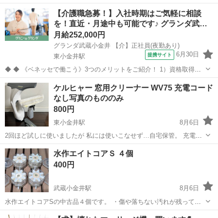
た。 通常使用に伴う多少の汚れや使用感はありますが、破れや穴あき
東京
小金井市
武蔵小金井駅
その他
【介護職急募！】入社時期はご気軽に相談
はなく、問題なくご使用いただけます。 セット内容 * タープ本体 * ポ
を！直近・月途中も可能です♪ グランダ武…
ール * ガイロ...
月給252,000円
グランダ武蔵小金井 【介】正社員(夜勤あり)
6月30日
提携サイト
東小金井駅
◆ ◆ 《ベネッセで働こう》3つのメリットをご紹介！ 1）資格取得支
援制度＆受験・研修費の実費負担あり！(規定あり) 2）着実にキャリア
東京
小金井市
東小金井駅
介護
ケルヒャー 窓用クリーナー WV75 充電コード
を磨けるでステップアップフィールドが充実！ 3）他社講座も受講
なし写真のもののみ
OK！ 《入社後サポ...
800円
東小金井駅
8月6日
2回ほど試しに使いましたが 私には使いこなせず…自宅保管。 充電コ
ードありません 写真に写ってるもののみになります 電源:充電式 充電
東京
小金井市
東小金井駅
その他
ケルヒャー
水作エイトコアＳ ４個
時間:3時間 使用可能時間:約20分 洗浄幅:28cm/17cm 寸法:W9×H35.5...
400円
武蔵小金井駅
8月6日
水作エイトコアSの中古品４個です。 ・傷や落ちない汚れが残ってい
ます。 ・ろ材は何度も洗って使っていたので痛みがあります。 ・中央
東京
小金井市
武蔵小金井駅
その他
メチレンブルー