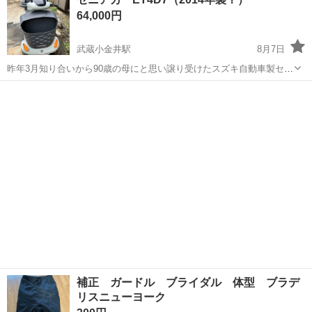
用に支障のある不具合はなく、 まだまだお使いいただけます。 ま
64,000円
た、...
武蔵小金井駅
8月7日
昨年3月知り合いから90歳の母にと思い譲り受けたスズキ自動車製セニ
アカーです 長年使われずにシートをかけて保管されていました バッテ
東京
小金井市
武蔵小金井駅
その他
リーも上がっていたのでスズキ自動車にてバッテリー交換とメンテナ
ンスを約８万円かけて行いま...
補正 ガードル ブライダル 体型 ブラデ
リスニューヨーク