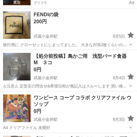
Ad
プリフラ
FENDIの袋
200円
武蔵小金井駅
8月5日
旅行用に クローゼットにしまってました。 大きな封筒2枚くらいのサ
イズです。
東京
小金井市
武蔵小金井駅
その他
【処分前投稿】鳥かご用 浅型バード食器
M ３コ
0円
武蔵小金井駅
8月4日
⚠️注意⚠️ 定型文の問合せ&希望日程が無記入はスルーします 買い換え
で不要になったので処分する前の短期の投稿です 使用していた飼育中
東京
小金井市
武蔵小金井駅
その他
ワンピース コープ コラボ クリアファイル ウ
の鳥達は、過去に持病や感染症など病歴は一切ございません 鳥の使用
ソップ
によるキズや鳥かごに...
0円
武蔵小金井駅
8月3日
A4 クリアファイル 未開封
東京
小金井市
武蔵小金井駅
その他
クリアファイル