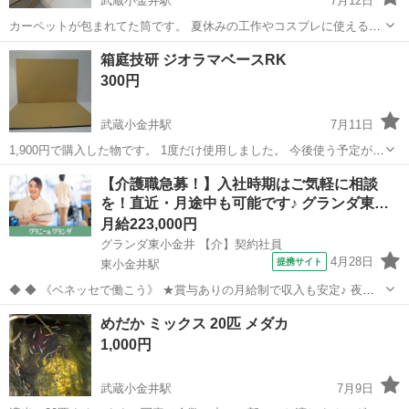
武蔵小金井駅
7月12日
カーペットが包まれてた筒です。 夏休みの工作やコスプレに使えるか
と。 長さ 122センチ 直径4.5センチ
東京
小金井市
武蔵小金井駅
その他
カーペット
箱庭技研 ジオラマベースRK
300円
武蔵小金井駅
7月11日
1,900円で購入した物です。 1度だけ使用しました。 今後使う予定がな
いので必要な方にお譲りしたいと思います。 購入時に入っていた段ボ
東京
小金井市
武蔵小金井駅
その他
【介護職急募！】入社時期はご気軽に相談
ールのケースに入れて保管してありましたので、傷や汚れなどはあり
を！直近・月途中も可能です♪ グランダ東…
ません。 ジオ...
月給223,000円
グランダ東小金井 【介】契約社員
4月28日
提携サイト
東小金井駅
◆ ◆ 《ベネッセで働こう》 ★賞与ありの月給制で収入も安定♪ 夜勤
がない勤務でも月給制のため、 毎月安定した収入を確保でき、計画的
東京
小金井市
東小金井駅
介護
めだか ミックス 20匹 メダカ
に生活を送ることができます。 ★正社員並みの充実した福利厚生 契約
1,000円
社員の場合でも、正...
武蔵小金井駅
7月9日