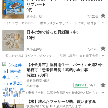
れる大きさです。普通のレジャーシートよりもしっかりした造り、水
りプレート
洗いもOK。ヤシの木、カモ...
0円
新小金井駅
7月20日
アイリスオーヤマのペット用ガラスひんやりプレートです。箱付き
で、未使用に近い状態ですが、一部表面に経年によるものと思われる
東京
小金井市
新小金井駅
その他
日本の海で拾った貝殻類（中）
変色や剥がれが多数あります 【情報】 ブランド：アイリスオーヤマ
10円
型番：GHP-500 幅...
東小金井駅
7月19日
ご覧いただきありがとうございます。 〈引渡し場所〉 東京農工大学
小金井キャンパス 正門前。 変更希望があれば連絡ください。 徒歩〜
東京
小金井市
東小金井駅
その他
貝殻
【小金井市】歯科衛生士・パート / ★週2日~
自転車圏内なら対応できます。 〈日時〉 メッセージにて決定します。
勤務可！患者担当制！武蔵小金井駅…
希望日時をお伝えくだ...
時給1,700円
歯科診療室 橋詰
5月1日
提携サイト
小金井市
★週2日~勤務可！患者担当制！武蔵小金井駅から徒歩2分と駅からすぐ
に職場なので、利便性が高く通勤時間も短縮できます★ 時給： 1,700
東京
小金井市
歯科衛生士
【求】壊れたマッサージ機、買います💪
円~ アクセス：中央線[快速] 武蔵小金井 徒歩2分 オススメコメント ●
状態が悪くてもOK！最大限買取します
週2日~...