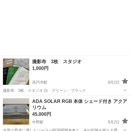
撮影布 3枚 スタジオ
1,000円
高円寺駅
8月2日
撮影布 3枚 スタジオ 白 グリーン ブラック
東京
中野区
高円寺駅
その他
ADA SOLAR RGB 本体 シェード付き アクア
リウム
45,000円
中野駅
8月2日
水草の育成に適したソーラーRGB照明本体と、光の拡散を抑える専用