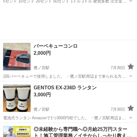
5セント 10セント 20セント 50セント 1ドル 2ドル 硬貨多数 注文金額
によって平均的な数になるようお渡しいたします。 コレクションして
東京
中野区
鷺ノ宮駅
その他
硬貨
いる方、少しでもお安く観光を考えている方におすすめです。
バーベキューコンロ
2,000円
鷺ノ宮駅
7月30日
2回バーベキューで使用しました。 ・鷺ノ宮駅周辺まで来られる方の
み ・取引希望日時を教えてください ・質問等ある場合は事前にご確認
東京
中野区
鷺ノ宮駅
その他
バーベキュー
GENTOS EX-236D ランタン
下さい。取引後のクレームは一切受け付けません。 ※状況に応じてこ
3,000円
ちらで価格を変更しますので...
鷺ノ宮駅
7月30日
電池式ランタン Amazonで1つ3000円程でした。 ・鷺ノ宮駅周辺まで
来られる方のみ ・取引希望日時を教えてください ・質問等ある場合は
東京
中野区
鷺ノ宮駅
その他
ランタン
◎未経験から専門職へ◎月給25万円スター
事前にご確認下さい。取引後のクレームは一切受け付けません。 ※状
ト！施工管理業務／イチからしっかり教え…
況に応じてこちら...