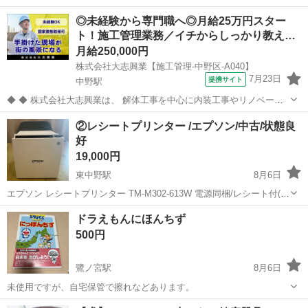
居ると良いですよね🐟
東京
中野区
その他
◎未経験から専門職へ◎月給25万円スター
ト！施工管理業務／イチからしっかり教え…
月給250,000円
株式会社大志興業【施工管理-中野区-A040】
7月23日
提携サイト
中野駅
◆ ◆ 株式会社大志興業は、 解体工事を中心に内装工事やリノベーシ
ョン工事まで幅広く手掛ける総合建設企業です。 住宅・店舗・ビルな
東京
中野区
中野駅
その他
②レシートプリンター /エプソン/中古/状態良
ど多様な現場に対応し、解体から施工、廃棄物処理まで一貫して行っ
好
ています。 20代～40代の...
19,000円
東中野駅
8月6日
エプソン レシートプリンター TM-M302-613W 電源同梱/レシート付(未
使用と使用途中のものが1つずつ) スタンダードモデル/80mm・58mm/
東京
中野区
東中野駅
その他
ドラえもんにほんちず
ホワイト 中古(状態良好) 使用期間: 2年未満 多少の傷あり ...
500円
鷺ノ宮駅
8月6日
未使用ですが、自宅保管で擦れなどあります。
東京
中野区
鷺ノ宮駅
その他