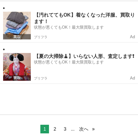
店舗 事務所 室内 玄関、バルコニー等に 綺麗な状態のものを ピッ
東京
中野区
都立家政駅
その他
タイル
クアップしています 全33枚 中古になりますので ご理解頂ける方のご
購入を 宜しく...
【汚れててもOK】着なくなった洋服、買取り
ます！
状態が悪くてもOK！最大限買取します
Ad
プリフラ
【夏の大掃除🧹】いらない人形、査定します❗️
状態が悪くてもOK！最大限買取します
Ad
プリフラ
1
2
3
...
次へ