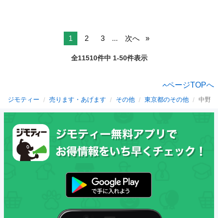
1
2
3
...
次へ
全11510件中 1-50件表示
ページTOPへ
ジモティー
売ります・あげます
その他
東京都のその他
中野区