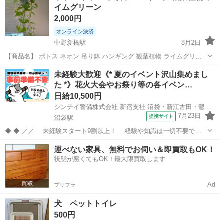
イムグリーン
感...
2,000円
オンライン決済
中野新橋駅
8月2日
【商品名】 ポトス ネオン 吊り鉢 ハンギング 観葉植物 ライムグリー
ン 【商品説明】 鮮やかなライムグリーンが美しいポトスライムです。
東京
中野区
中野新橋駅
その他
未経験大歓迎《* 夏のイベント沢山集めまし
ツルが長く伸びており、ハンギングで飾ると存在感があります。 丈夫
た *》花火大会やお祭り等の各イベン…
で育てやすく、初心...
日給10,500円
シンテイ警備株式会社 新宿支社 沼袋・新江古田・鷺ノ宮(18)エリア/A3203200140
7月23日
提携サイト
沼袋駅
◆ ◆ ／／ 未経験スタート9割以上！ 経験や知識は一切不要で始
めやすい♪ シフトの強制もないですし 自分のペースで働くことも
東京
中野区
沼袋駅
警備員
運べない家具、無料でお伺い＆即買取もOK！
できるので 続けやすい♪働きやすい♪ ＼＼ 『シフトが削られた…』
状態が悪くてもOK！最大限買取します
『思うように稼...
Ad
プリフラ
犬 ペットトイレ
500円