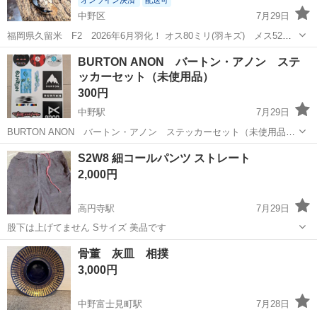
オンライン決済
配送可
中野区
7月29日
福岡県久留米 F2 2026年6月羽化！ オス80ミリ(羽キズ) メス52ミ
リペア 【親】久留米 2024羽化 76ミリ48ミリペア 夏休みの自由研
東京
中野区
その他
BURTON ANON バートン・アノン ステ
究で、オオクワガタのペアを育ててみませんか？ ...
ッカーセット（未使用品）
300円
中野駅
7月29日
BURTON ANON バートン・アノン ステッカーセット（未使用品）
です。 B5サイズのシート1枚に１０種類のデザインがセットになって
東京
中野区
中野駅
その他
S2W8 細コールパンツ ストレート
います。 先日、バートンジャパンからの送付物に同梱されてきたもの
2,000円
なのですが、自身で使...
高円寺駅
7月29日
股下は上げてません Sサイズ 美品です
東京
中野区
高円寺駅
その他
骨董 灰皿 相撲
3,000円
中野富士見町駅
7月28日