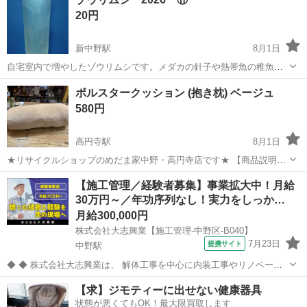
20円
新中野駅
8月1日
自宅室内で増やしたゾウリムシです。メダカの針子や熱帯魚の稚魚餌
として利用できます。ご希望の方に500mlのペットボトルに入れてお分
東京
中野区
新中野駅
その他
ゾウリムシ
ボルスタークッション (抱き枕) ベージュ
けします。 ゾウリムシの餌として無調整豆乳を使用しました。 お引き
580円
取りにお越し頂け...
高円寺駅
8月1日
★リサイクルショップのめだま家中野・高円寺店です★ 【商品説明】
ボルスタークッション (抱き枕) ベージュ 詳細は写真をご覧ください。
東京
中野区
高円寺駅
その他
抱き枕
【施工管理／経験者募集】事業拡大中！月給
【状態】中古品です。 ●素人撮影、採寸の為、写真と実物の色が多
30万円～／年功序列なし！実力をしっか…
少...
月給300,000円
株式会社大志興業【施工管理-中野区-B040】
7月23日
提携サイト
中野駅
◆ ◆ 株式会社大志興業は、 解体工事を中心に内装工事やリノベーシ
ョン工事まで幅広く手掛ける総合建設企業です。 住宅・店舗・ビルな
東京
中野区
中野駅
その他
【求】ジモティーに出せない健康器具
ど多様な現場に対応し、解体から施工、廃棄物処理まで一貫して行っ
状態が悪くてもOK！最大限買取します
ています。 20代～40代の...