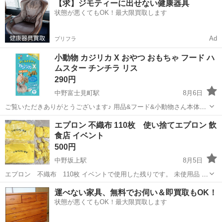
【求】ジモティーに出せない健康器具
状態が悪くてもOK！最大限買取します
Ad
プリフラ
小動物 カジリカ X おやつ おもちゃ フード ハ
ムスター チンチラ リス
290円
中野富士見町駅
8月6日
ご覧いただきありがとうございます♪ 用品&フード&小動物さん本体を
ご案内してる東京都渋谷区の小動物ショップあにパラです♪ ✶ご紹介✶
東京
中野区
中野富士見町駅
その他
小動物
エプロン 不織布 110枚 使い捨てエプロン 飲
かじるおもちゃカジリカX♪ ・おすすめポイント♪ 大人気のカジリカシ
食店 イベント
リーズ♪...
500円
中野坂上駅
8月5日
エプロン 不織布 110枚 イベントで使用した残りです。 未使用品 自
宅保管品 裏側にシールが貼ってあります(画像3枚目) 見えない場所で
東京
中野区
中野坂上駅
その他
運べない家具、無料でお伺い＆即買取もOK！
すが、気になる方は剥がしてお使いください。 布ヒモの数が一部不足
状態が悪くてもOK！最大限買取します
している為、同...