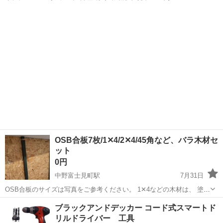
匹2500円でどうぞ〜🐟🐟🐟
東京
中野区
その他
ネプチューン
OSB合板7枚/1✕4/2✕4/45角など、バラ木材セ
ット
0円
中野富士見町駅
7月31日
OSB合板のサイズは写真をご参考ください。 1✕4などの木材は、 塗装
なし、あり(写真の緑色)混ざっています。 2000mm以上〜500mm程度
東京
中野区
中野富士見町駅
その他
ブラックアンドデッカー コード式スマートド
のものまで複数ありますのでその他細かいサイズなどは回答出来ませ
リルドライバー 工具
ん。20...