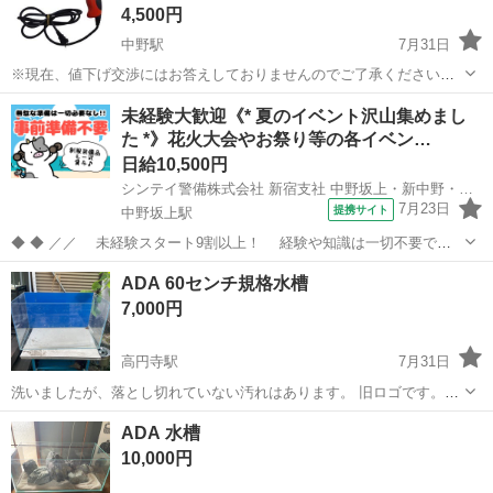
4,500円
中野駅
7月31日
※現在、値下げ交渉にはお答えしておりませんのでご了承ください。
お引き渡し場所は、JR中野駅付近となります。 DIYの国アメリカで圧
東京
中野区
中野駅
その他
ブラックアンドデッカー
未経験大歓迎《* 夏のイベント沢山集めまし
倒的な支持を受ける、革新的でコストパフォーマンスに優れたブラッ
た *》花火大会やお祭り等の各イベン…
クアンドデッカーの日曜...
日給10,500円
シンテイ警備株式会社 新宿支社 中野坂上・新中野・野方(18)エリア/A3203200140
7月23日
提携サイト
中野坂上駅
◆ ◆ ／／ 未経験スタート9割以上！ 経験や知識は一切不要で始
めやすい♪ シフトの強制もないですし 自分のペースで働くことも
東京
中野区
中野坂上駅
警備員
ADA 60センチ規格水槽
できるので 続けやすい♪働きやすい♪ ＼＼ 『シフトが削られた…』
7,000円
『思うように稼...
高円寺駅
7月31日
洗いましたが、落とし切れていない汚れはあります。 旧ロゴです。
ADA dooa do!aqua エーハイム 水槽 アクアリウム 熱帯魚 テラリウム
東京
中野区
高円寺駅
その他
ADA
ADA 水槽
海水 水草
10,000円