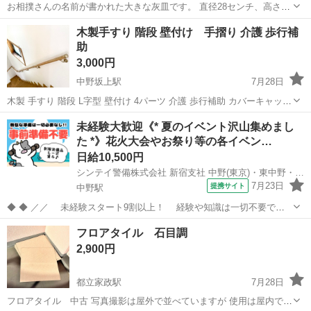
お相撲さんの名前が書かれた大きな灰皿です。 直径28センチ、高さが
8センチほどです。 中野富士見町駅前・方南町駅前・笹塚駅前でお渡
東京
中野区
中野富士見町駅
その他
灰皿
木製手すり 階段 壁付け 手摺り 介護 歩行補
し可能です。
助
3,000円
中野坂上駅
7月28日
木製 手すり 階段 L字型 壁付け 4パーツ 介護 歩行補助 カバーキャップ
とネジ付き(使用品) 住宅の壁面に取り付けて使用する、木目調仕上げ
東京
中野区
中野坂上駅
その他
未経験大歓迎《* 夏のイベント沢山集めまし
の手すりです。 中古品ですが目立つダメージは見当たりませんが、使
た *》花火大会やお祭り等の各イベン…
用によ...
日給10,500円
シンテイ警備株式会社 新宿支社 中野(東京)・東中野・新井薬師前(18)エリア/A3203200140
7月23日
提携サイト
中野駅
◆ ◆ ／／ 未経験スタート9割以上！ 経験や知識は一切不要で始
めやすい♪ シフトの強制もないですし 自分のペースで働くことも
東京
中野区
中野駅
警備員
フロアタイル 石目調
できるので 続けやすい♪働きやすい♪ ＼＼ 『シフトが削られた…』
2,900円
『思うように稼...
都立家政駅
7月28日
フロアタイル 中古 写真撮影は屋外で並べていますが 使用は屋内です