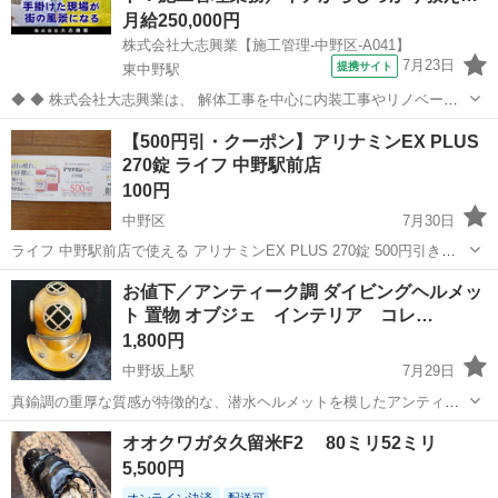
月給250,000円
株式会社大志興業【施工管理-中野区-A041】
7月23日
提携サイト
東中野駅
◆ ◆ 株式会社大志興業は、 解体工事を中心に内装工事やリノベーシ
ョン工事まで幅広く手掛ける総合建設企業です。 住宅・店舗・ビルな
東京
中野区
東中野駅
その他
【500円引・クーポン】アリナミンEX PLUS
ど多様な現場に対応し、解体から施工、廃棄物処理まで一貫して行っ
270錠 ライフ 中野駅前店
ています。 20代～40代の...
100円
中野区
7月30日
ライフ 中野駅前店で使える アリナミンEX PLUS 270錠 500円引きク
ーポン クーポン有効期限 2026年10月28日 ※取引について ■場所 中野
東京
中野区
その他
クーポン
お値下／アンティーク調 ダイビングヘルメッ
5丁目の早稲田通り沿いにある ...
ト 置物 オブジェ インテリア コレ…
1,800円
中野坂上駅
7月29日
真鍮調の重厚な質感が特徴的な、潜水ヘルメットを模したアンティー
ク調のインテリアオブジェです。 安定して立たせるためにミニの陶器
東京
中野区
中野坂上駅
その他
オオクワガタ久留米F2 80ミリ52ミリ
の黒い壺に乗せています。そちらもお付けします。 高さ焼く11センチ
5,500円
ぐらい/写真をご覧下さい ...