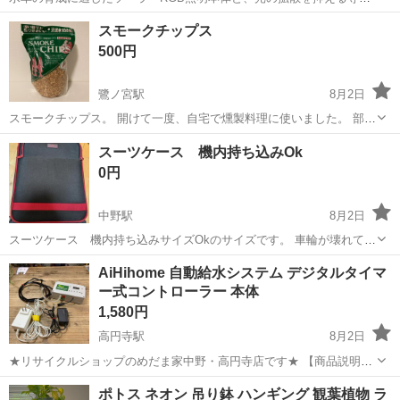
シェードのセットです。 水槽のサイズダウンに伴い、不要となりまし
東京
中野区
中野駅
その他
スモークチップス
たので出品いたします。 120cmの水槽で3年、1日6時間使用していま
500円
した。 全て...
鷺ノ宮駅
8月2日
スモークチップス。 開けて一度、自宅で燻製料理に使いました。 部屋
が燻製の匂いが凄いので一度きり、使う予定がありません。
東京
中野区
鷺ノ宮駅
その他
スーツケース 機内持ち込みOk
0円
中野駅
8月2日
スーツケース 機内持ち込みサイズOkのサイズです。 車輪が壊れてお
り、動きはしますが、変な音がなります。 気になさらない方にお譲り
東京
中野区
中野駅
その他
AiHihome 自動給水システム デジタルタイマ
できればとおもいます。 ※後ろのファスナーは壊れております。
ー式コントローラー 本体
1,580円
高円寺駅
8月2日
★リサイクルショップのめだま家中野・高円寺店です★ 【商品説明】
AiHihome 自動給水システム デジタルタイマー式コントローラー 本体
東京
中野区
高円寺駅
その他
コントローラー
ポトス ネオン 吊り鉢 ハンギング 観葉植物 ラ
詳細は写真をご覧ください。 【状態】中古品です。給水ホースに使用