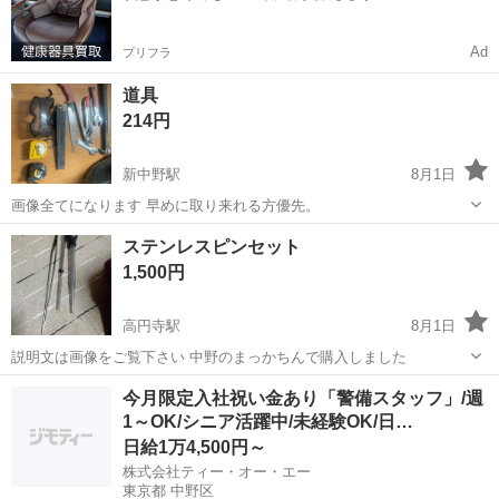
Ad
プリフラ
道具
214円
新中野駅
8月1日
画像全てになります 早めに取り来れる方優先。
東京
中野区
新中野駅
その他
ステンレスピンセット
1,500円
高円寺駅
8月1日
説明文は画像をご覧下さい 中野のまっかちんで購入しました
東京
中野区
高円寺駅
その他
ステンレス
今月限定入社祝い金あり「警備スタッフ」/週
1～OK/シニア活躍中/未経験OK/日…
日給1万4,500円～
株式会社ティー・オー・エー
東京都 中野区