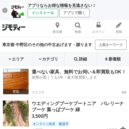
アプリならお得な情報を見逃さない！
インストール
アプリで開く
東京都
検索
ログイン
投稿
東京都 中野区のその他の中古あげます・譲ります
人気キーワード
エリア
カテゴリ
詳細
新着順
運べない家具、無料でお伺い＆即買取もOK！
状態が悪くてもOK！最大限買取します
Ad
プリフラ
ウエディングブーケブートニア バレリーナ
ブーケ 葉っぱブーケ 緑
3,500円
オンライン決済
配送可