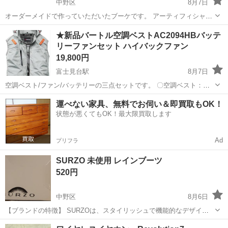
中野区
8月7日
オーダーメイドで作っていただいたブーケです。 アーティフィシャル
フラワー ブーケはバレリーナブーケです。 かなりボリューミーで存在
東京
中野区
その他
ブーケ
★新品バートル空調ベストAC2094HBバッテ
感があります。 グリーンの葉っぱとすずらんのみです。 箱に入れて発
リーファンセット ハイバックファン
送しますので型崩れはあま...
19,800円
富士見台駅
8月7日
空調ベスト/ファン/バッテリーの三点セットです。 〇空調ベスト：
AC2094HB-60-S アッシュグレー サイズ／S 〇ファン：AC10-1 ブラッ
東京
中野区
富士見台駅
その他
運べない家具、無料でお伺い＆即買取もOK！
ク 〇バッテリー：AC10 マットブラック ポリエステル100%素材...
状態が悪くてもOK！最大限買取します
Ad
プリフラ
SURZO 未使用 レインブーツ
520円
中野区
8月6日
【ブランドの特徴】 SURZOは、スタイリッシュで機能的なデザイン
を提供するブランドです。特にレインブーツは、雨の日でも快適に過
東京
中野区
その他
レインブーツ