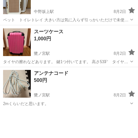
中野坂上駅
8月2日
ペット トイレトレイ 大きい方は気に入らず引っかいただけで未使用
品です。引っかき傷があります。 洗浄・アルコール消毒済み バラ売り
東京
中野区
中野坂上駅
その他
トイレ
スーツケース
も相談可
1,000円
鷺ノ宮駅
8月2日
タイヤの擦れなどあります。 鍵1つ付いてます。 高さ53㌢ タイヤ部
分入れてます 横 33㌢ 厚さ 24㌢ 素人寸法になります。
東京
中野区
鷺ノ宮駅
その他
スーツケース
アンテナコード
500円
鷺ノ宮駅
8月2日
2mくらいだと思います。
東京
中野区
鷺ノ宮駅
その他
コード