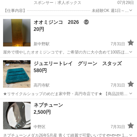
スポンサー：求人ボックス
07月29日
【仕事内容】┈┈┈┈┈┈┈┈┈┈┈┈┈┈┈┈ 未経験OK 週1日～
OK 60代・70代シニア活躍中! シフト自由 ライフスタイルに合わせて
アルバイト・パート
オオミジンコ 2026 ⑧
働けます! ┈┈┈┈┈┈┈┈┈┈┈┈┈┈┈┈ <無理なく続けられる、
20円
シニア層に人気の求人>...
新中野駅
7月31日
屋外で増やしたオオミジンコです。ご希望の方に大小含めて100匹ほど
お分けいたします。 飼育水としてグリーンウォーターと少量の鶏糞を
東京
中野区
新中野駅
その他
オオミジンコ
ジュエリートレイ グリーン スタッズ
使用しました。 500mlのペットボトルに入れてお渡しします。 天候や
580円
温度に...
高円寺駅
7月31日
★リサイクルショップのめだま家中野・高円寺店です★ 【商品説明】
ジュエリートレイ グリーン 詳細は写真をご覧ください。 【状態】中
東京
中野区
高円寺駅
その他
グリーン
ネプチューン
古品です。 ●素人撮影、採寸の為、写真と実物の色が多少異なる場
2,500円
合、また...
中野区
7月31日
ネプチューンメダカ26年5月産 青くて綺麗で可愛いいです🐟🐟🐟 10