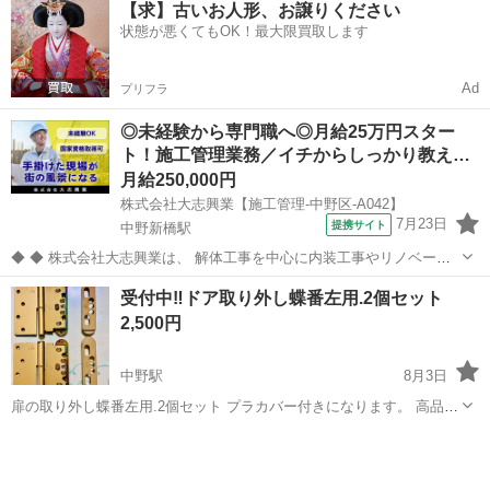
【求】古いお人形、お譲りください
ホワイト 中古(状態良好) 使用期間: 2年未満 多少の傷あり ...
状態が悪くてもOK！最大限買取します
Ad
プリフラ
◎未経験から専門職へ◎月給25万円スター
ト！施工管理業務／イチからしっかり教え…
月給250,000円
株式会社大志興業【施工管理-中野区-A042】
7月23日
提携サイト
中野新橋駅
◆ ◆ 株式会社大志興業は、 解体工事を中心に内装工事やリノベーシ
ョン工事まで幅広く手掛ける総合建設企業です。 住宅・店舗・ビルな
東京
中野区
中野新橋駅
その他
受付中‼️ドア取り外し蝶番左用.2個セット
ど多様な現場に対応し、解体から施工、廃棄物処理まで一貫して行っ
2,500円
ています。 20代～40代の...
中野駅
8月3日
扉の取り外し蝶番左用.2個セット プラカバー付きになります。 高品質
な日本製made.in.JAPAN 元々は1個4800円位する高級品 中古です擦れ
東京
中野区
中野駅
その他
左用
傷.汚れなどあります。 細かい神経質な方はご遠慮ください 在庫あと6
セ...