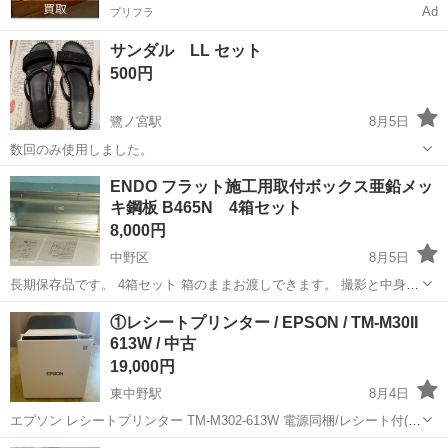
Ad
プリフラ
サンダル LL セット
500円
鷺ノ宮駅
8月5日
数回のみ使用しました。
東京
中野区
鷺ノ宮駅
その他
ENDO フラット施工用取付ボックス亜鉛メッ
キ鋼板 B465N 4箱セット
8,000円
中野区
8月5日
長期保存品です。 4箱セット 箱のままお渡しできます。 撮影と中身を
確認のため開封しているものも含みます。 未開封品ではありませんの
東京
中野区
その他
ボックス
①レシートプリンター / EPSON / TM-M30II
で、付属品がそろっていないものも含みます。 金額の交渉もできるだ
613W / 中古
けお答えいたします...
19,000円
東中野駅
8月4日
エプソン レシートプリンター TM-M302-613W 電源同梱/レシート付(未
使用と使用途中のものが1つずつ) スタンダードモデル/80mm・58mm/
東京
中野区
東中野駅
その他
EPSON