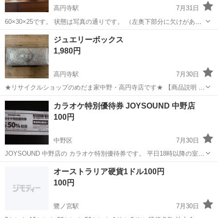
高円寺駅
7月31日
60×30×25です。 状態は写真の通りです。 （左奥下部分に欠けがあり
ました。水を溜めて 水漏れ確認を行いましたが、水の漏れはありませ
東京
中野区
高円寺駅
その他
ADA
ジュエリーボックス
んでした） 着払いで発送も相談。 中の石は付きません。 引き渡し後
1,980円
は3Nです。 ADA...
高円寺駅
7月30日
★リサイクルショップのめだま家中野・高円寺店です★ 【商品説明 詳
細は写真をご覧ください。 【状態】 中古品です 【サイズ】 幅22.5cm
東京
中野区
高円寺駅
その他
カラオケ特別優待券 JOYSOUND 中野店
奥行9.5cm 高さ5cm ●素人...
100円
中野区
7月30日
JOYSOUND 中野店の カラオケ特別優待券です。 平日18時以降の室料
50％割引♪ 有効期限 2026年8月31日 ※取引について ■場所 中野5丁目
東京
中野区
その他
JOYSOUND
オーストラリア硬貨1ドル100円
の早稲田通り沿いにある ファミリー...
100円
鷺ノ宮駅
7月30日