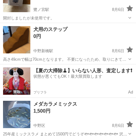
鷺ノ宮駅
8月6日
開封しましたが未使用です。
東京
中野区
鷺ノ宮駅
その他
Pro
犬用のステップ
0円
中野新橋駅
8月6日
高さ49cmで幅は70cmとなります。 不要になったため、取りにきてく
れる方を優先にお譲りします。
東京
中野区
中野新橋駅
その他
【夏の大掃除🧹】いらない人形、査定します❗️
状態が悪くてもOK！最大限買取します
Ad
プリフラ
メダカラメミックス
1,500円
中野区
8月6日
25年産ミックスラメ まとめて1500円でどうぞ🐟🐟🐟🐟🐟🐟🐟 沢山