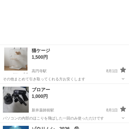
猫ケージ
1,500円
高円寺駅
8月1日
その他まとめて引き取ってくれる方お安くします
東京
中野区
高円寺駅
その他
ブロアー
1,000円
新井薬師前駅
8月1日
パソコンの内部のほこりを飛ばした一回のみ使っただけです
東京
中野区
新井薬師前駅
その他
ゾウリムシ 2026 ⑪