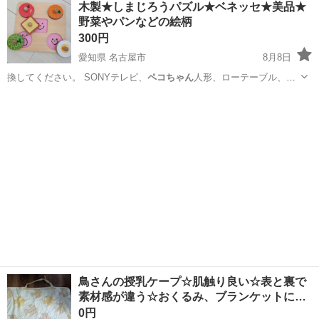
木製★しまじろうパズル★ベネッセ★美品★
★就業先食堂利用可！日払い制度あり！《茨城県常陸大宮市》 人気の
野菜やパンなどの絵柄
工場のお仕事 ◇コネクタ製造工...
300円
愛知県 名古屋市
8月8日
換してください。 SONYテレビ、
ペコちゃん
人形、ローテーブル、嵐
フォトブック、…
愛知
名古屋市
パズル
ベネッセ
鳥さんの授乳ケープ☆肌触り良い☆表と裏で
素材感が違う☆おくるみ、ブランケットに…
0円