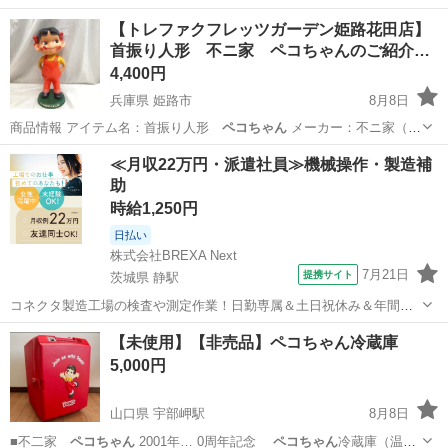
【トレファクフレッツガーデン姫路花田店】
首振り人形 不ニ家 ペコちゃんのご紹介…
4,400円
兵庫県 姫路市
8月8日
商品情報 アイテム名：首振り人形
ペコちゃん
メーカー：不ニ家（ふ
じや） 状…
兵庫
姫路市
インテリア雑貨/小物
ペコちゃん
≪月収22万円・派遣社員≫機械操作・製造補
助
時給1,250円
日払い
株式会社BREXA Next
7月21日
提携サイト
茨城県 静駅
コネクタ製造工場の検査や測定作業！日勤専属＆土日祝休み＆年間休
日128日★クリーンルーム内作業★マイカー通勤OK＆無料駐車場あり
茨城
常陸大宮市
静駅
その他
【未使用】【非売品】ペコちゃん冷蔵庫
★就業先食堂利用可！日払い制度あり！《茨城県常陸大宮市》 人気の
5,000円
工場のお仕事 ◇コネクタ製造工...
山口県 宇部岬駅
8月8日
■不二家
ペコちゃん
2001年… 0周年記念
ペコちゃん
冷蔵庫（温蔵