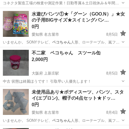
コネクタ製造工場の検査や測定作業！日勤専属＆土日祝休み＆年間休
日128日★クリーンルーム内作業★マイカー通勤OK＆無料駐車場あり
茨城
常陸大宮市
静駅
その他
水遊びパンツ①★「グーン（GOO.N）」★女
★就業先食堂利用可！日払い制度あり！《茨城県常陸大宮市》 人気の
の子用BIGサイズ★スイミングパン…
工場のお仕事 ◇コネクタ製造工...
0円
愛知県 名古屋市
8月5日
いませんか。 SONYテレビ、
ペコちゃん
人形、ローテーブル、嵐フォ
トブック、…
愛知
名古屋市
ベビー用品
GOO
不二家 ペコちゃん スツール缶
2,000円
大阪府 上新庄駅
8月5日
中古 状態は綺麗ほうです！ 引取早い人優先します！
大阪
吹田市
上新庄駅
家庭用品
未使用品あり★ボディスーツ、パンツ、スタ
イ(エプロン)、帽子の4点セット★ドッ…
0円
愛知県 名古屋市
8月4日
いませんか。 SONYテレビ、
ペコちゃん
人形、ローテーブル、嵐フォ
トブック、…
愛知
名古屋市
ベビー用品
ボディスーツ