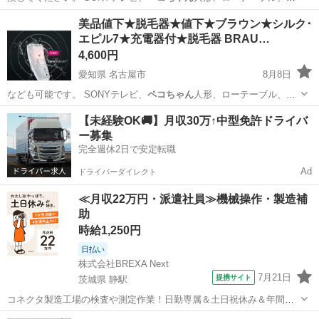
フォトブック、…
愛知
名古屋市
堀田駅
ベビー用品
コット
美品値下★脱毛器★値下★ブラウン★シルク･
エピル7★充電器付★脱毛器 BRAU…
4,600円
愛知県 名古屋市
8月8日
なども可能です。 SONYテレビ、
ペコちゃん
人形、ローテーブル、嵐
フォトブック、…
愛知
名古屋市
スキンケア
三洋堂書店
【未経験OK🚚】月収30万↑中型免許ドライバ
ー募集
完全週休2日で安定転職
Ad
ドライバーダイレクト
≪月収22万円・派遣社員≫機械操作・製造補
助
時給1,250円
日払い
株式会社BREXA Next
7月21日
提携サイト
茨城県 静駅
コネクタ製造工場の検査や測定作業！日勤専属＆土日祝休み＆年間休
日128日★クリーンルーム内作業★マイカー通勤OK＆無料駐車場あり
茨城
常陸大宮市
静駅
その他