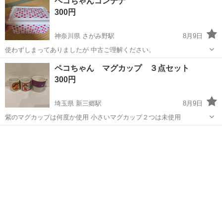
ペコちゃんコンテナ
300円
神奈川県 さがみ野駅
8月9日
使わずしまってありましたが 中古ご理解ください。
神奈川
綾瀬市
さがみ野駅
家具
ペコちゃん
ペコちゃん マグカップ ３点セット
300円
埼玉県 新三郷駅
8月9日
紫のマグカップは何度か使用 小さいマグカップ２つは未使用
埼玉
三郷市
新三郷駅
食器
マグカップ