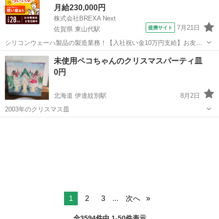
月給230,000円
株式会社BREXA Next
7月21日
提携サイト
佐賀県 東山代駅
シリコンウェーハ製品の製造業務！【入社祝い金10万円支給】お友達
やカップルとの応募OK◎年間休日129日＆休出なしでプライベート充
佐賀
伊万里市
東山代駅
その他
未使用ペコちゃんのクリスマスパーティ皿
実♪業務はクリーンルームで快適作業◎自社正社員登用制度あり★1食
0円
300円～の格安食堂あり！《佐...
北海道 伊達紋別駅
8月2日
2003年のクリスマス皿
北海道
伊達市
伊達紋別駅
食器
ペコちゃん
1
2
3
...
次へ
全3594件中 1-50件表示