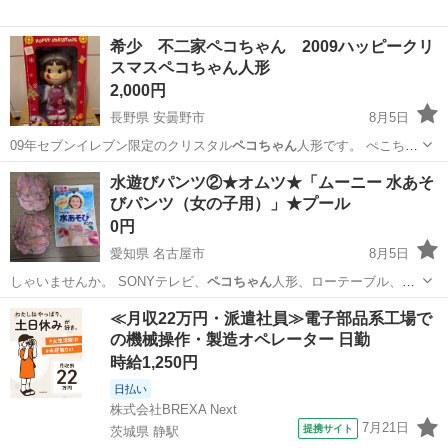
希少 不二家ペコちゃん 2009ハッピークリ
スマスペコちゃん人形
2,000円
長野県 安曇野市
8月5日
09年セブンイレブン限定のクリスタル
ペコちゃん
人形です。 ぺこちゃ
ん人形2009…
長野
安曇野市
おもちゃ
ペコちゃん
水遊びパンツ②★オムツ★「ムーニー 水あそ
びパンツ（女の子用）」★プール
0円
愛知県 名古屋市
8月5日
しゃいませんか。 SONYテレビ、
ペコちゃん
人形、ローテーブル、嵐
フォトブック、…
愛知
名古屋市
ベビー用品
≪月収22万円・派遣社員≫電子部品系工場で
の機械操作・製造オペレーター 日勤
時給1,250円
日払い
株式会社BREXA Next
7月21日
提携サイト
茨城県 静駅