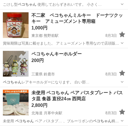
こけし型
ペコちゃん
使用しておらずきれいです。 小さく…
神奈川
横浜市
星川駅
その他
こけし
不二家 ペコちゃんミルキー ドーナツクッ
キー アミューズメント専用箱
1,000円
東京都 熊野前駅
8月3日
賞味期限は写真に載せました。 アミューズメント専用なので店頭販売
はされてません。
東京
荒川区
熊野前駅
食品
不二家
ペコちゃんキーホルダー
200円
三重県 鈴鹿市
8月3日
ペコちゃん
レアキーホルダーになります。 白い部…
三重
鈴鹿市
その他
ペコちゃん
未使用 ペコちゃん ペア パスタプレート パス
タ皿 食器 直径24㎝ 西岡店
2,800円
北海道 月寒中央駅
8月3日
未使用
ペコちゃん
ペア パスタプ… 、ブルーリボンの
ペコちゃん
柄の
お皿です。 …