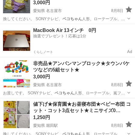
3,000円
愛知県 名古屋市
8月8日
換してください。 SONYテレビ、
ペコちゃん
人形、ローテーブル、嵐
フォトブック、…
愛知
名古屋市
その他
MacBook Air 13インチ 0円
抽選でプレゼント！応募は1分
Ad
くらしノート
非売品★アンパンマンブロック★タウンバケ
ツなどの5組セット★
3,000円
愛知県 名古屋市
8月8日
お渡しです。 SONYテレビ、
ペコちゃん
人形、ローテーブル、嵐フォ
トブック、…
愛知
名古屋市
おもちゃ
値下げ★保育園★お昼寝布団★ベビー布団 コ
ット・コット3点セット★ミニサイズ0…
1,250円
愛知県 堀田駅
8月8日
換してください。 SONYテレビ、
ペコちゃん
人形、ローテーブル、嵐