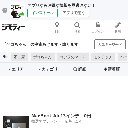
アプリならお得な情報を見逃さない！
インストール
アプリで開く
全国
検索
ログイン
投稿
「ペコちゃん」の中古あげます・譲ります
人気キーワード
不二家
ポコちゃん
コアラのマーチ
モンチッチ
ペコ
エリア
カテゴリ
詳細
新着順
MacBook Air 13インチ 0円
抽選でプレゼント！応募は1分