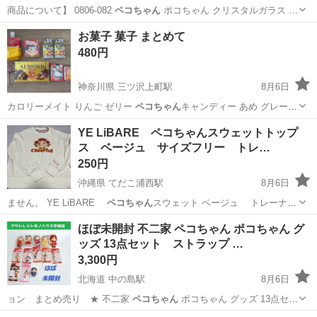
商品について】 0806-082
ペコちゃん
ポコちゃん クリスタルガラス …
千葉
船橋市
インテリア雑貨/小物
ポコちゃん
お菓子 菓子 まとめて
480円
神奈川県 三ツ沢上町駅
8月6日
カロリーメイト りんご ゼリー
ペコちゃん
キャンディー あめ グレープ
不二…
神奈川
横浜市
三ツ沢上町駅
食品
菓子
YE LiBARE ペコちゃんスウェットトップ
ス ベージュ サイズフリー トレ…
250円
沖縄県 てだこ浦西駅
8月6日
ません。 YE LiBARE
ペコちゃん
スウェット ベージュ トレーナー
…
沖縄
うるま市
てだこ浦西駅
トレーナー
ほぼ未開封 不二家 ペコちゃん ポコちゃん グ
ッズ 13点セット ストラップ …
3,300円
北海道 中の島駅
8月6日
ョン まとめ売り ★ 不二家
ペコちゃん
ポコちゃん グッズ 13点セッ
ト…