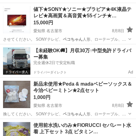
庫）… 懸賞でゲットした
ペコちゃん
冷温蔵庫です。 …
山口
宇部市
宇部岬駅
キッチン家電
温蔵庫
値下★SONY★ソニー★ブラビア★4K液晶テ
レビ★高画質＆高音質★55インチ★…
15,000円
愛知県 名古屋市
8月8日
させてください。 SONYテレビ、
ペコちゃん
人形、ローテーブル、嵐
フォトブック、…
愛知
名古屋市
テレビ
ブラビア
【未経験OK🚚】月収30万↑中型免許ドライバ
ー募集
完全週休2日で安定転職
Ad
ドライバーダイレクト
新品未使用★Peda & madaベビーソックス＆
今治ベビーミトン★2点セット
1,000円
愛知県 名古屋市
8月8日
換してください。 SONYテレビ、
ペコちゃん
人形、ローテーブル、嵐
フォトブック、…
愛知
名古屋市
ベビー用品
使用前水洗いのみ★FIORUCCI セパレート水
着 上下セット 3点 ビタミン…