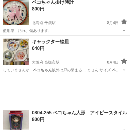
ペコちゃん掛け時計
800円
北海道 千歳駅
8月4日
使用感、汚れ、傷あります。
北海道
千歳市
千歳駅
その他
ペコちゃん
キャラクター絵皿
640円
大阪府 高槻市駅
8月4日
していませんが
ペコちゃん
以外は戸の閉まる… ません サイズ
ペコ
ちゃん
は約16㎝ それ…
大阪
高槻市
高槻市駅
食器
0804-255 ペコちゃん人形 アイビースタイル
800円