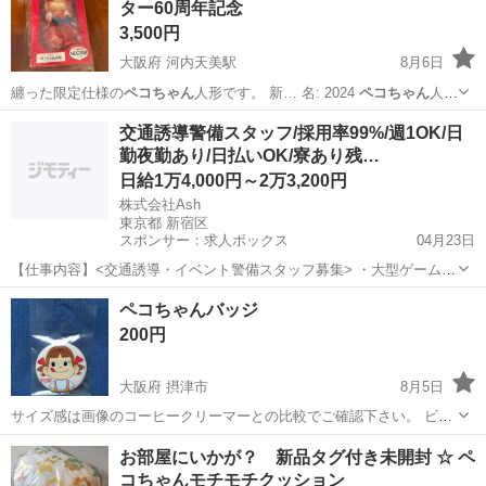
ター60周年記念
3,500円
大阪府 河内天美駅
8月6日
纏った限定仕様の
ペコちゃん
人形です。 新… 名: 2024
ペコちゃん
人形
- 記念内…
大阪
松原市
河内天美駅
フィギュア
交通誘導警備スタッフ/採用率99%/週1OK/日
勤夜勤あり/日払いOK/寮あり残…
日給1万4,000円～2万3,200円
株式会社Ash
東京都 新宿区
スポンサー：求人ボックス
04月23日
【仕事内容】<交通誘導・イベント警備スタッフ募集> ・大型ゲームイ
ベント ・スポーツ・地域イベント ・工事現場 など、さまざまな現場
アルバイト・パート
ペコちゃんバッジ
で「安全を支える」警備会社です。 若手スタッフも多数活躍中! 未経
200円
験スタートがほとんどなので、初め...
大阪府 摂津市
8月5日
サイズ感は画像のコーヒークリーマーとの比較でご確認下さい。 ビニ
ールに入ったまま未開封です。 後ろは安全ピンで留めるようになって
大阪
摂津市
その他
ペコちゃん
お部屋にいかが？ 新品タグ付き未開封 ☆ ペ
います。 新品ですが自宅長期保管(収納ボックス内)で見落としがある
コちゃんモチモチクッション
かもしれません。