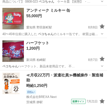
商品について】 0808-023
ペコちゃん
ケーキ皿 【状態】 ・…
静岡
静岡市
食器
ペコちゃん
アンティーク ミルキー 缶
55,000円
愛知県 野田新町駅
8月8日
40〜45年位前に購入した
ペコちゃん
のミルキー缶です。 材質は磁石
が付く…
愛知
刈谷市
野田新町駅
おもちゃ
ペコちゃん
ハーフケット
1,200円
新潟県 柏崎駅
8月7日
ペコちゃん
ハーフケット、新品未使用品です。 不…
新潟
柏崎市
柏崎駅
靴/バッグ
不二家
≪月収22万円・派遣社員≫機械操作・製造補
助
時給1,250円
日払い
株式会社BREXA Next
7月21日
提携サイト
茨城県 静駅