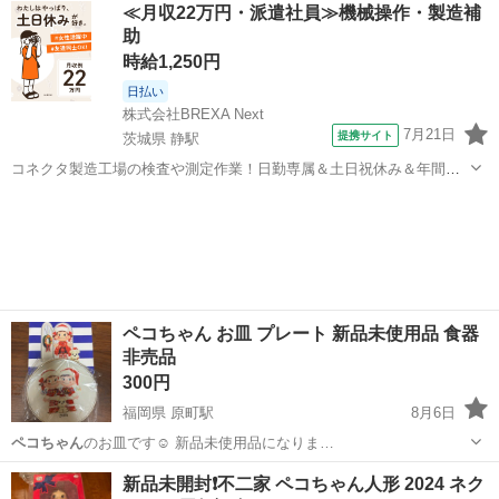
北海道
札幌市
中の島駅
ノベルティグッズ
ストラップ
≪月収22万円・派遣社員≫機械操作・製造補
助
時給1,250円
日払い
株式会社BREXA Next
7月21日
提携サイト
茨城県 静駅
コネクタ製造工場の検査や測定作業！日勤専属＆土日祝休み＆年間休
日128日★クリーンルーム内作業★マイカー通勤OK＆無料駐車場あり
茨城
常陸大宮市
静駅
その他
★就業先食堂利用可！日払い制度あり！《茨城県常陸大宮市》 人気の
工場のお仕事 ◇コネクタ製造工...
ペコちゃん お皿 プレート 新品未使用品 食器
非売品
300円
福岡県 原町駅
8月6日
ペコちゃん
のお皿です☺️ 新品未使用品になりま…
福岡
糟屋郡
原町駅
食器
新品未開封❗️不二家 ペコちゃん人形 2024 ネク