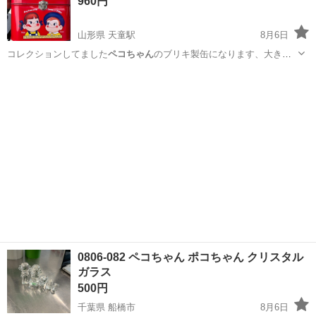
960円
山形県 天童駅
8月6日
コレクションしてました
ペコちゃん
のブリキ製缶になります、大きい
ダメー…
山形
天童市
天童駅
その他
ペコちゃん
0806-082 ペコちゃん ポコちゃん クリスタル
ガラス
500円
千葉県 船橋市
8月6日