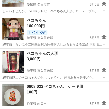
愛知県 名古屋市
8月8日
しゃいませんか。 SONYテレビ、
ペコちゃん
人形、ローテーブル、嵐
フォトブック、…
愛知
名古屋市
ベビー用品
ケープ
ペコちゃん
160,000円
オンライン決済
埼玉県 東久留米駅
8月8日
20年前くらいに不二家商品10万円分購入したらもらえる景品 ※相場よ
り高くだしてますが、入手困難の為理解ある人に購入して頂けると幸
埼玉
新座市
東久留米駅
おもちゃ
ペコちゃん
ペコちゃんの人形
いです。
3,000円
埼玉県 東久留米駅
8月8日
20年前以上の
ペコちゃん
のおもちゃです。 興味ある方是非どう…
埼玉
新座市
東久留米駅
おもちゃ
ペコちゃん
0808-023 ペコちゃん ケーキ皿
100円
静岡県 静岡市
8月8日