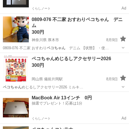
Ad
くらしノート
0809-076 不二家 おすわりペコちゃん デニ
ム
300円
神奈川県 厚木市
8月9日
0809-076 不二家 おすわり
ペコちゃん
デニム 【状態】 ・使…
神奈川
厚木市
おもちゃ
不二家
ペコちゃんめじるしアクセサリー2026
300円
岡山県 備前片岡駅
8月9日
ペコちゃん
めじるしアクセサリー2026 ミルキ…
岡山
岡山市
備前片岡駅
おもちゃ
ペコちゃん
MacBook Air 13インチ 0円
抽選でプレゼント！応募は1分
Ad
くらしノート