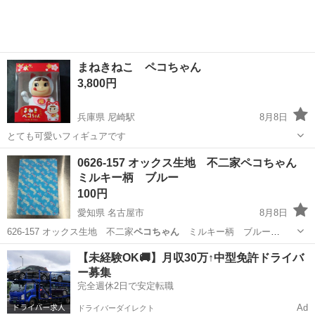
まねきねこ ペコちゃん
3,800円
兵庫県 尼崎駅
8月8日
とても可愛いフィギュアです
兵庫
尼崎市
尼崎駅
フィギュア
0626-157 オックス生地 不二家ペコちゃん
ミルキー柄 ブルー
100円
愛知県 名古屋市
8月8日
626-157 オックス生地 不二家
ペコちゃん
ミルキー柄 ブルー
【状…
愛知
名古屋市
ファブリック、カバー
リユース
【未経験OK🚚】月収30万↑中型免許ドライバ
ー募集
完全週休2日で安定転職
Ad
ドライバーダイレクト