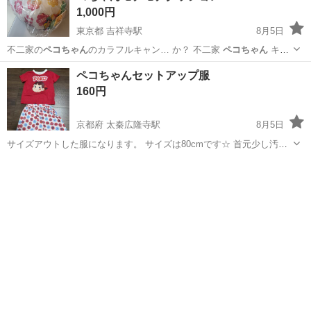
1,000円
東京都 吉祥寺駅
8月5日
不二家の
ペコちゃん
のカラフルキャン… か？ 不二家
ペコちゃん
キャ
ンディー …
東京
武蔵野市
吉祥寺駅
ソファ
ペコちゃん
ペコちゃんセットアップ服
160円
京都府 太秦広隆寺駅
8月5日
サイズアウトした服になります。 サイズは80cmです☆ 首元少し汚れ
があるのと使用感は少しあります。 名前シール貼ってたので粘着が残
京都
京都市
太秦広隆寺駅
ベビー用品
ってます🙇 ご理解の程宜しくお願いします🙇