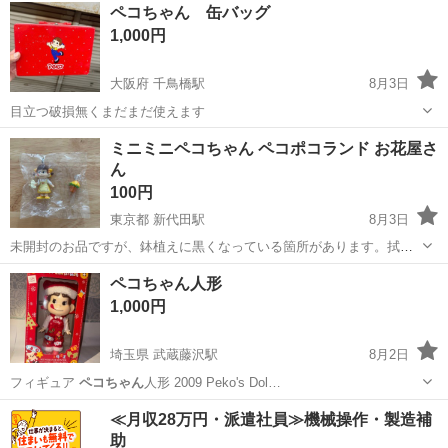
北海道
札幌市
月寒中央駅
食器
ペコちゃん
ペコちゃん 缶バッグ
1,000円
大阪府 千鳥橋駅
8月3日
目立つ破損無くまだまだ使えます
大阪
大阪市
千鳥橋駅
家庭用品
ペコちゃん
ミニミニペコちゃん ペコポコランド お花屋さ
ん
100円
東京都 新代田駅
8月3日
未開封のお品ですが、鉢植えに黒くなっている箇所があります。拭い
たらきれいになりそうです。 自宅保管のため、ご理解いただける方よ
東京
世田谷区
新代田駅
フィギュア
ミニミニ
ペコちゃん人形
ろしくお願いします。
1,000円
埼玉県 武蔵藤沢駅
8月2日
フィギュア
ペコちゃん
人形 2009 Peko's Dol…
埼玉
入間市
武蔵藤沢駅
おもちゃ
≪月収28万円・派遣社員≫機械操作・製造補
助