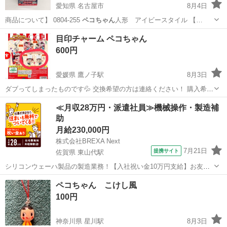
愛知県 名古屋市
8月4日
商品について】 0804-255
ペコちゃん
人形 アイビースタイル 【…
愛知
名古屋市
おもちゃ
アイビー
目印チャーム ペコちゃん
600円
愛媛県 鷹ノ子駅
8月3日
ダブってしまったものです💦 交換希望の方は連絡ください！ 購入希望
の方は、家まで取りに来てくださる方優先してます！ 袋は未開封、カ
愛媛
松山市
鷹ノ子駅
その他
≪月収28万円・派遣社員≫機械操作・製造補
プセル付きです。 よろしくお願いします！
助
月給230,000円
株式会社BREXA Next
7月21日
提携サイト
佐賀県 東山代駅
シリコンウェーハ製品の製造業務！【入社祝い金10万円支給】お友達
やカップルとの応募OK◎年間休日129日＆休出なしでプライベート充
佐賀
伊万里市
東山代駅
その他
ペコちゃん こけし風
実♪業務はクリーンルームで快適作業◎自社正社員登用制度あり★1食
100円
300円～の格安食堂あり！《佐...
神奈川県 星川駅
8月3日