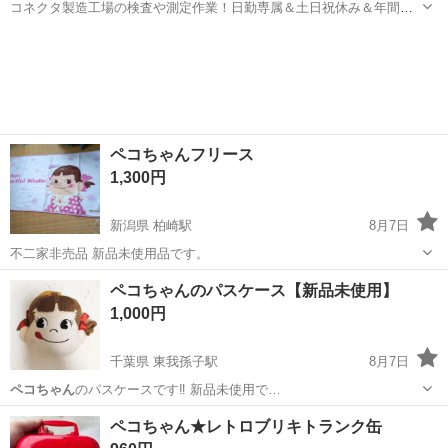
コネクタ製造工場の検査や測定作業！日勤専属＆土日祝休み＆年間休
日128日★クリーンルーム内作業★マイカー通勤OK＆無料駐車場あり
茨城
常陸大宮市
静駅
その他
★就業先食堂利用可！日払い制度あり！《茨城県常陸大宮市》 人気の
工場のお仕事 ◇コネクタ製造工...
ペコちゃんフリース
1,300円
新潟県 柏崎駅
8月7日
不二家非売品 新品未使用品です。
新潟
柏崎市
柏崎駅
靴/バッグ
ペコちゃん
ペコちゃんのパスケース【新品未使用】
1,000円
千葉県 東我孫子駅
8月7日
ペコちゃん
のパスケースです‼️ 新品未使用で…
千葉
我孫子市
東我孫子駅
小物
ペコちゃん
ペコちゃん★レトロブリキトランク缶