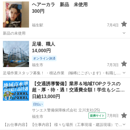
東京
福生市
熊川駅
その他
シナモロール
ヘアーカラ 新品 未使用
300円
福生駅
7月4日
新品の未使用
東京
福生市
福生駅
その他
新品
足場、職人
14,000円
オンライン決済
福生市
7月3日
足場作業スタッフ募集！ ・積込作業 (極稀にございます) ・転職して
収入を上げたい！ ・自分の力で仕事がしたい ・今の職場に不満があり
東京
福生市
その他
足場
【交通誘導警備】業界＆地域TOPクラスの
転職先を探していた方 ・寮もあります！ 日給14000〜18000 メイン
超・厚・待・遇！交通費全額！学生もシニ…
は...
日給13,000円
日払い
サンエス警備保障株式会社 立川支社(25)
7月8日
提携サイト
福生市
【お仕事内容】 【仕事内容】 様々な場所（工事現場・建設現場）での