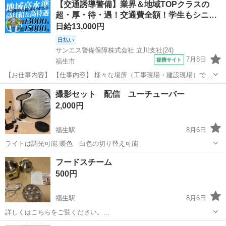
【交通誘導警備】業界＆地域TOPクラスの
超・厚・待・遇！交通費全額！学生もシニ…
日給13,000円
日払い
サンエス警備保障株式会社 立川支社(24)
7月8日
提携サイト
福生市
【お仕事内容】 【仕事内容】 様々な場所（工事現場・建設現場）での
交通誘導・案内をお任せします。 道路をご利用される車両や歩行者の
東京
福生市
警備員
撮影セット 配信 ユーチューバー
方が安全に安心して通行するために適切に誘導してください。 現場へ
2,000円
の直行直帰が基本で、毎週・毎...
福生駅
8月6日
ライトは調光可能 暖色 白色の切り替え可能
東京
福生市
福生駅
その他
フードスチーム
500円
福生駅
8月6日
詳しくはこちらをご覧ください。
https://buydeemglobal.com/products/g37 コンセントが中国仕様なので
東京
福生市
福生駅
その他