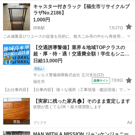
す。 大きさは33×42×高さ19です。水量は30〜40ℓくらいです。一つ
東京
福生市
福生駅
その他
メダカ
キャスター付きラック【福生市リサイクルプ
300円で4つあります。 その他に、NV13もあります。黒2つ、白1つ
ラザNo.2186】
で、各150円です...
1,000円
拝島駅
7月27日
ごみ減量及びリユースの促進を目的に、粗大ごみ等の中から再使用可
能なものを清掃・補修等したリサイクル品の販売を行っています。 ※
東京
福生市
拝島駅
その他
キャスター
【交通誘導警備】業界＆地域TOPクラスの
リサイクルプラザにおいて売れてしまっている場合があります。 ※商
超・厚・待・遇！交通費全額！学生もシニ…
品に関する問合せ対応は行ってお...
日給13,000円
日払い
サンエス警備保障株式会社 立川支社(22)
7月8日
提携サイト
福生市
【お仕事内容】 【仕事内容】 様々な場所（工事現場・建設現場）での
交通誘導・案内をお任せします。 道路をご利用される車両や歩行者の
東京
福生市
警備員
【実家に残った家具🏠】そのまま査定します
方が安全に安心して通行するために適切に誘導してください。 現場へ
状態が悪くてもOK！最大限買取します
の直行直帰が基本で、毎週・毎...
Ad
プリフラ
MAN WITH A MISSION ジャンケンジョニー