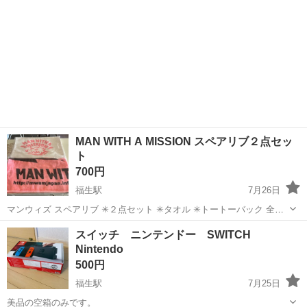
MAN WITH A MISSION スペアリブ２点セッ
ト
700円
福生駅
7月26日
マンウィズ スペアリブ ✳︎２点セット ✳︎タオル ✳︎トートーバック 全て
未使用 綺麗です！ しかしながら購入から年月がたっていますので 経
東京
福生市
福生駅
その他
MISSION
スイッチ ニンテンドー SWITCH
年劣化にご理解のある方のみお譲りいたします。 ★こちらの商品には
Nintendo
Ｔシャツ...
500円
福生駅
7月25日
美品の空箱のみです。