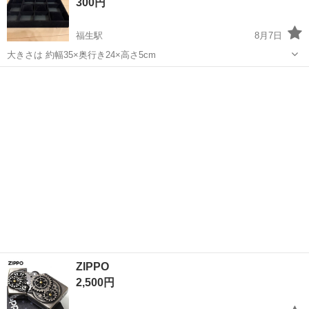
300円
福生駅
8月7日
大きさは 約幅35×奥行き24×高さ5cm
東京
福生市
福生駅
その他
ZIPPO
2,500円