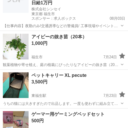
日給1万円
株式会社シンセイ
東京都 福生市
スポンサー：求人ボックス
08月03日
【仕事内容】夜勤のみ!交通誘導などの警備員/ 工事現場やイベント会
場などで 車両の交通誘導や歩行者の安全案内を 担当する警備スタッフ
アルバイト・パート
アイビーの抜き苗（20本）
を募集中です! <お願いしたい仕事内容> 通行人への声かけ・案内 車両
1,000円
進入時の誘導 安全確認・工事...
福生市
7月24日
観葉植物や寄せ植え、庭の植栽にぴったりなアイビーの抜き苗（20
本）です。 庭で栽培しているアイビーが殖えたので、お分けします。
東京
福生市
その他
アイビー
ペットキャリー XL pecute
冬も枯れずに青々しているので、グランドカバーや植栽、玄関横の鉢
3,500円
植えにもってこいです。 ...
東福生駅
7月23日
うちの猫には大きすぎたので出品します。一度も使わずに組み立てた
状態でリビングに置いてあったので所々毛がついてますが目立つ汚れ
東京
福生市
東福生駅
その他
ゲーマー用ゲーミングベッドセット
や傷はありません。
500円