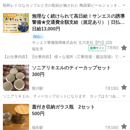
昭和レトロなカップルと犬の彫刻が施された 陶器製ビールジョッキ。
日本製 - デザイン: 色彩豊かな陶器製のビールジョッキ、 男女のカッ
東京
福生市
熊川駅
その他
ビールジョッキ
無理なく続けられて高日給！サンエスの誘導
プルと犬の彫刻が施さ...
警備★交通費全額支給（規定あり）｜日払…
日給13,000円
日払い
サンエス警備保障株式会社 立川支社【P1】(23)
7月8日
提携サイト
福生市
【お仕事内容】 【仕事内容】 様々な場所（工事現場・建設現場）での
交通誘導・案内をお任せします。 道路をご利用される車両や歩行者の
東京
福生市
警備員
ソニアリキエルのティーカップセット
方が安全に安心して通行するために適切に誘導してください。 現場へ
300円
の直行直帰が基本で、毎週・毎...
熊川駅
7月13日
ソニアリキエル、ティーカップセットになります、カップは５つあり
ます。美品です。
東京
福生市
熊川駅
その他
ティーカップ
蓋付き収納ガラス瓶 2セット
500円
福生駅
7月10日