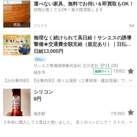
東京
福生市
福生駅
その他
運べない家具、無料でお伺い＆即買取もOK！
状態が悪くてもOK！最大限買取します
Ad
プリフラ
無理なく続けられて高日給！サンエスの誘導
警備★交通費全額支給（規定あり）｜日払…
日給13,000円
日払い
サンエス警備保障株式会社 立川支社【P1】(25)
7月8日
提携サイト
福生市
【お仕事内容】 【仕事内容】 様々な場所（工事現場・建設現場）での
交通誘導・案内をお任せします。 道路をご利用される車両や歩行者の
東京
福生市
警備員
シリコン
方が安全に安心して通行するために適切に誘導してください。 現場へ
0円
の直行直帰が基本で、毎週・毎...
福生駅
7月29日
２年前に購入して２度ほど使いました。 近くのコンビニで！ ストロー
状の口が詰まってます。 熱を加えても詰まり取れませんでした。
東京
福生市
福生駅
その他