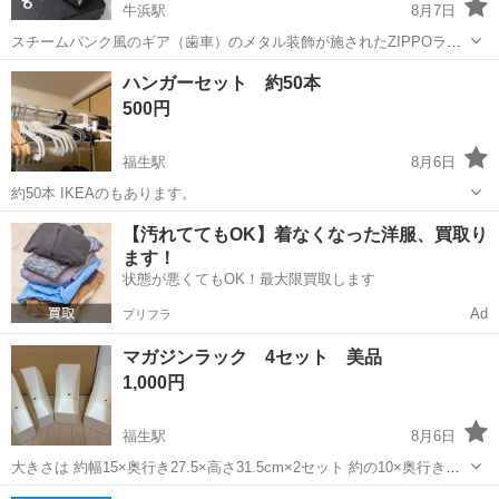
牛浜駅
8月7日
スチームパンク風のギア（歯車）のメタル装飾が施されたZIPPOライ
ターです。 装飾されたギアは実際に回転させることができる仕様とな
東京
福生市
牛浜駅
その他
ハンガーセット 約50本
っています。 本体はクロームまたは真鍮（ブラス）仕上げで、アメリ
500円
カ製のアンティーク調デザイン...
福生駅
8月6日
約50本 IKEAのもあります。
東京
福生市
福生駅
その他
【汚れててもOK】着なくなった洋服、買取り
ます！
状態が悪くてもOK！最大限買取します
Ad
プリフラ
マガジンラック 4セット 美品
1,000円
福生駅
8月6日
大きさは 約幅15×奥行き27.5×高さ31.5cm×2セット 約の10×奥行き
27.5×高さ31.5cm×2セット
東京
福生市
福生駅
その他