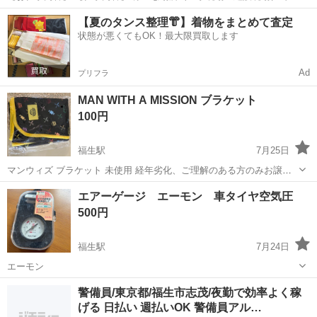
交通誘導・案内をお任せします。 道路をご利用される車両や歩行者の
東京
福生市
警備員
【夏のタンス整理👘】着物をまとめて査定
方が安全に安心して通行するために適切に誘導してください。 現場へ
状態が悪くてもOK！最大限買取します
の直行直帰が基本で、毎週・毎...
Ad
プリフラ
MAN WITH A MISSION ブラケット
100円
福生駅
7月25日
マンウィズ ブラケット 未使用 経年劣化、ご理解のある方のみお譲り
します。
東京
福生市
福生駅
その他
マンウィズ
エアーゲージ エーモン 車タイヤ空気圧
500円
福生駅
7月24日
エーモン
東京
福生市
福生駅
その他
エーモン
警備員/東京都/福生市志茂/夜勤で効率よく稼
げる 日払い 週払いOK 警備員アル…