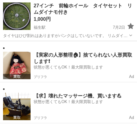
交通誘導・案内をお任せします。 道路をご利用される車両や歩行者の
東京
福生市
警備員
27インチ 前輪ホイール タイヤセット リ
方が安全に安心して通行するために適切に誘導してください。 現場へ
ムダイナモ付き
の直行直帰が基本で、毎週・毎...
1,000円
福生駅
7月2日
タイヤはひび割れはありますがパンクはしていないです。 リムダイナ
モなのて発電時も軽いし無音です。
東京
福生市
福生駅
その他
ダイナモ
【実家の人形整理🏠】捨てられない人形買取
します❗️
状態が悪くてもOK！最大限買取します
Ad
プリフラ
【求】壊れたマッサージ機、買います💪
状態が悪くてもOK！最大限買取します
Ad
プリフラ