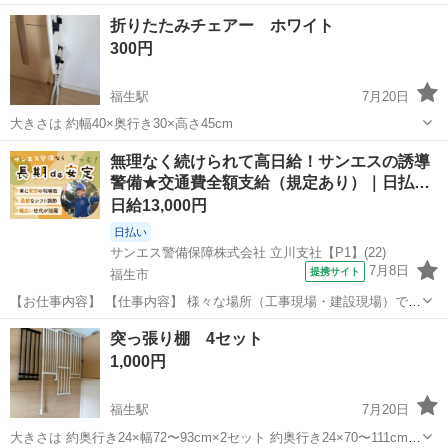
東京
福生市
福生駅
その他
ケース
折りたたみチェアー ホワイト
300円
福生駅
7月20日
大きさは 約幅40×奥行き30×高さ45cm
東京
福生市
福生駅
その他
折りたたみ
無理なく続けられて高日給！サンエスの誘導
警備★交通費全額支給（規定あり）｜日払…
日給13,000円
日払い
サンエス警備保障株式会社 立川支社【P1】(22)
7月8日
提携サイト
福生市
【お仕事内容】 【仕事内容】 様々な場所（工事現場・建設現場）での
交通誘導・案内をお任せします。 道路をご利用される車両や歩行者の
東京
福生市
警備員
突っ張り棚 4セット
方が安全に安心して通行するために適切に誘導してください。 現場へ
1,000円
の直行直帰が基本で、毎週・毎...
福生駅
7月20日
大きさは 約奥行き24×幅72〜93cm×2セット 約奥行き24×70〜111cm