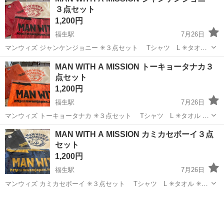
３点セット
1,200円
福生駅
7月26日
マンウィズ ジャンケンジョニー ✳︎３点セット Tシャツ L ✳︎タオル
✳︎トートーバック 全て未使用 綺麗です！ しかしながら購入から年月
東京
福生市
福生駅
その他
MISSION
MAN WITH A MISSION トーキョータナカ３
がたっていますので 経年劣化にご理解のある方のみお譲りいたしま
点セット
す。
1,200円
福生駅
7月26日
マンウィズ トーキョータナカ ✳︎３点セット Tシャツ L ✳︎タオル ✳︎
トートーバック 全て未使用 綺麗です！ しかしながら購入から年月が
東京
福生市
福生駅
その他
MISSION
MAN WITH A MISSION カミカセボーイ３点
たっていますので 経年劣化にご理解のある方のみお譲りいたします。
セット
1,200円
福生駅
7月26日
マンウィズ カミカセボーイ ✳︎３点セット Tシャツ L ✳︎タオル ✳︎ト
ートーバック 全て未使用 綺麗です！ しかしながら購入から年月がた
東京
福生市
福生駅
その他
MISSION
っていますので 経年劣化にご理解のある方のみお譲りいたします。