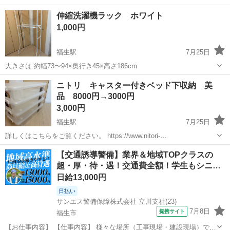
東京
福生市
福生駅
その他
伸縮洗濯機ラック ホワイト
1,000円
福生駅
7月25日
大きさは 約幅73〜94×奥行き45×高さ186cm
東京
福生市
福生駅
その他
ニトリ キャスター付きベッド下収納 美
品 8000円→3000円
3,000円
福生駅
7月25日
詳しくはこちらをご覧ください。 https://www.nitori-
net.jp/ec/product/2115200004364s/
東京
福生市
福生駅
その他
キャスター
【交通誘導警備】業界＆地域TOPクラスの
超・厚・待・遇！交通費全額！学生もシニ…
日給13,000円
日払い
サンエス警備保障株式会社 立川支社(23)
7月8日
提携サイト
福生市
【お仕事内容】 【仕事内容】 様々な場所（工事現場・建設現場）での