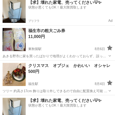
【求】壊れた家電、売ってください💡✨
日本で使用する場合は変換器が必要です。
状態が悪くてもOK！最大限買取します
Ad
プリフラ
福生市の粗大ごみ券
11,000円
東秋留駅
8月6日
あきる野市に家を買ったばかりで地理がよくわかっておらず、誤っ
て、隣の福生市のコンビニで福生市の粗大ごみ券を大量に買ってしま
東京
福生市
東秋留駅
その他
粗大ごみ
クリスマス オブジェ かわいい オシャレ
いました（16,600円分）。名前を書いてしまって返品できないので、
500円
必要な方に格安（11,000円）で...
福生駅
8月4日
ツリー 約高さ17cm 飾りは取り外しできるので自由に配置換え可能 サ
ークルは 約ちょっと19cm
東京
福生市
福生駅
その他
オブジェ
【求】壊れた家電、売ってください💡✨
状態が悪くてもOK！最大限買取します