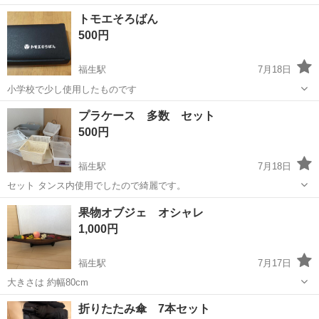
約奥行き24×幅60〜93cm
東京
福生市
福生駅
その他
トモエそろばん
500円
福生駅
7月18日
小学校で少し使用したものです
東京
福生市
福生駅
その他
プラケース 多数 セット
500円
福生駅
7月18日
セット タンス内使用でしたので綺麗です。
東京
福生市
福生駅
その他
果物オブジェ オシャレ
1,000円
福生駅
7月17日
大きさは 約幅80cm
東京
福生市
福生駅
その他
オブジェ
折りたたみ傘 7本セット