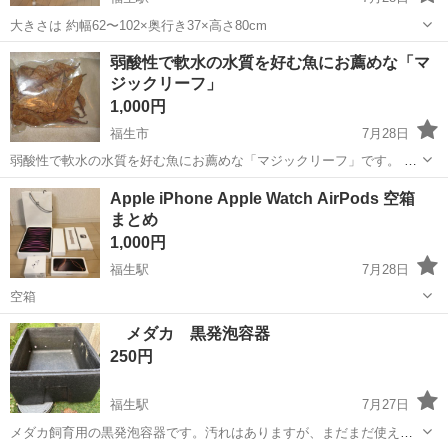
大きさは 約幅62〜102×奥行き37×高さ80cm
東京
福生市
福生駅
その他
キャスター
弱酸性で軟水の水質を好む魚にお薦めな「マ
ジックリーフ」
1,000円
福生市
7月28日
弱酸性で軟水の水質を好む魚にお薦めな「マジックリーフ」です。 マ
ジックリーフの代表的な効果としては、 ・水質を弱酸性に傾ける ・水
東京
福生市
その他
軟水
Apple iPhone Apple Watch AirPods 空箱
を軟水にする ・強力な殺菌、抗菌効果を発揮 ・産卵を誘発させる効果
まとめ
・生息地の...
1,000円
福生駅
7月28日
空箱
東京
福生市
福生駅
その他
Apple Watch
メダカ 黒発泡容器
250円
福生駅
7月27日
メダカ飼育用の黒発泡容器です。汚れはありますが、まだまだ使えま