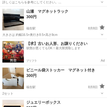
詳しくはこちらを参考にしてください。
https://www.amazon.co.jp/BESPORTBLE-
東京
福生市
福生駅
その他
ミラー
山瀬 マグネットラック
%E8%BB%8A%E3%81%AE%E3%83%9F%E3%83%A9%E3%83%B
300円
C%E3%81%AE%E...
福生駅
8月8日
大きさは 約幅16.5×奥行き8.5×高さ9cm
東京
福生市
福生駅
その他
【求】古いお人形、お譲りください
状態が悪くてもOK！最大限買取します
Ad
プリフラ
ビニール袋ストッカー マグネット付き
300円
福生駅
8月8日
2セット
東京
福生市
福生駅
その他
ジュエリーボックス