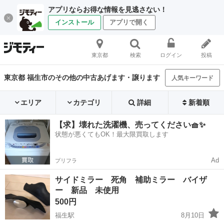
アプリならお得な情報を見逃さない！
インストール
アプリで開く
東京都
検索
ログイン
投稿
東京都 福生市のその他の中古あげます・譲ります
人気キーワード
エリア
カテゴリ
詳細
新着順
【求】壊れた洗濯機、売ってください🧺✨
状態が悪くてもOK！最大限買取します
Ad
プリフラ
サイドミラー 死角 補助ミラー バイザ
ー 新品 未使用
500円
福生駅
8月10日