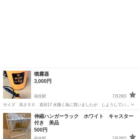
噴霧器
3,000円
福生駅
7月29日
サイズ 高さ５０ 直径17 水撒く為に買いましたが しようしていま
せん。 主に 水撒き 除草剤に使って下さい。 自宅に保管してありま
東京
福生市
福生駅
その他
噴霧器
伸縮ハンガーラック ホワイト キャスター
す。
付き 美品
500円
福生駅
7月28日