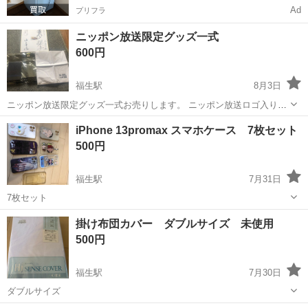
Ad
プリフラ
ニッポン放送限定グッズ一式
600円
福生駅
8月3日
ニッポン放送限定グッズ一式お売りします。 ニッポン放送ロゴ入りハ
ンドタオル ニッポン放送ロゴ入りメモ帳 イルカのミュージっクハーモ
東京
福生市
福生駅
その他
一式
iPhone 13promax スマホケース 7枚セット
ーニ てくてくノエルECOバック 水森かおり他3人のサイン入り色
500円
紙。 オンライン決済では受...
福生駅
7月31日
7枚セット
東京
福生市
福生駅
その他
promax
掛け布団カバー ダブルサイズ 未使用
500円
福生駅
7月30日
ダブルサイズ