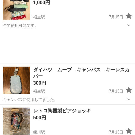
1,000円
福生駅
7月15日
全て使用可能です。
東京
福生市
福生駅
その他
ダイハツ ムーブ キャンパス キーレスカ
バー
300円
福生駅
7月13日
キャンパスに使用してました。
東京
福生市
福生駅
その他
レトロ陶器製ビアジョッキ
500円
熊川駅
7月13日