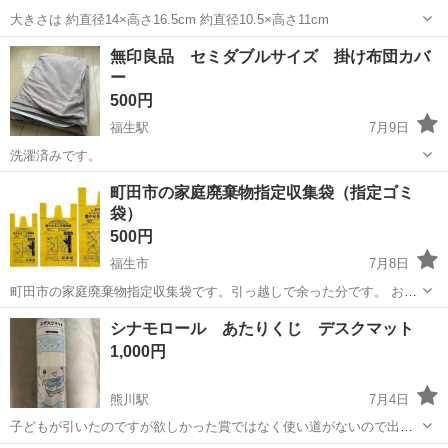
大きさは 約直径14×高さ16.5cm 約直径10.5×高さ11cm
東京
福生市
福生駅
その他
ガラス瓶
無印良品 セミダブルサイズ 掛け布団カバ
ー
500円
福生駅
7月9日
洗濯済みです。
東京
福生市
福生駅
その他
掛け布団
町田市の家庭廃棄物指定収集袋（指定ゴミ
袋）
500円
福生市
7月8日
町田市の家庭廃棄物指定収集袋です。引っ越しで余った分です。 おお
よそ900円分です。 燃やせるごみ袋（小袋、10L）×16枚 燃やせるごみ
東京
福生市
その他
ごみ
シナモロール あたりくじ デスクマット
袋（大袋、40L）×2枚 燃やせないごみ袋（小袋、10L）×10枚 ...
1,000円
熊川駅
7月4日
子どもが引いたのですが欲しかった賞ではなく使い道がないので出品
します。