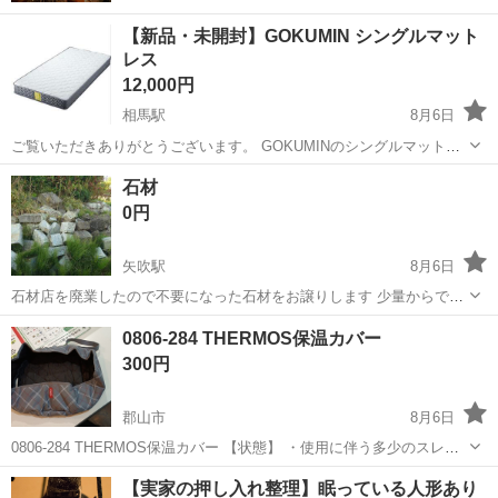
【新品・未開封】GOKUMIN シングルマット
レス
12,000円
相馬駅
8月6日
ご覧いただきありがとうございます。 GOKUMINのシングルマットレ
スです。 購入しましたが使用する機会がなくなったため出品します。
福島
相馬市
相馬駅
その他
GOKUMIN
石材
・新品・未開封 ・サイズ：シングル ・購入時期：約3年前 ・室内保管
0円
・外箱には保管時に...
矢吹駅
8月6日
石材店を廃業したので不要になった石材をお譲りします 少量からでも
OKです
福島
西白河郡
矢吹駅
その他
0806-284 THERMOS保温カバー
300円
郡山市
8月6日
0806-284 THERMOS保温カバー 【状態】 ・使用に伴う多少のスレ、
キズ、落としきれない汚れなどございます ・詳細は現地でご確認くだ
福島
郡山市
その他
THERMOS
【実家の押し入れ整理】眠っている人形あり
さい ・お値引きは出来かねますのでご了承願います ※中古品のため...