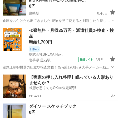
MUKI中塗 KP-170 水性塗料…
0円
泉崎駅
8月6日
倉庫を片付けたら出てきました 現物を見て使えると判断したら持ち帰
って下さい
福島
西白河郡
泉崎駅
その他
塗料
≪寮無料・月収35万円・派遣社員≫検査・検
品
時給1,700円
日払い
株式会社BREXA Next
7月10日
提携サイト
岩手県 釜石駅
空気圧制御機器の組立や検査業務！高時給1700円★大手メーカー勤
務！嬉しい寮費無料！ワンルーム寮完備★マイカー通勤OK＆工場敷地
岩手
釜石市
釜石駅
その他
【実家の押し入れ整理】眠っている人形あり
内に無料駐車場あり★！《岩手県釜石市》 人気の工場のお仕事 ◇空気
ませんか？
圧制御機器（シリンダ、バルブ...
状態が悪くてもOK🙆‍♀️査定0円‼️
Ad
COYASH
ダイソー スケッチブック
0円