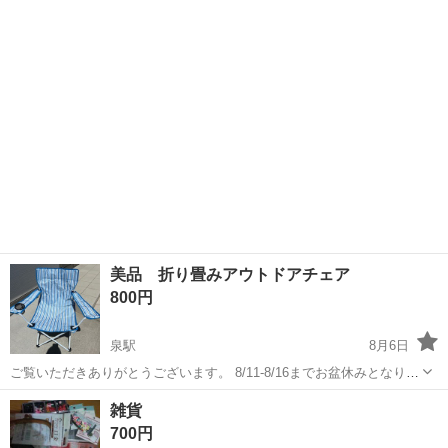
ますが、普通に使えます。
福島
郡山市
郡山富田駅
その他
ホース
美品 折り畳みアウトドアチェア
800円
泉駅
8月6日
ご覧いただきありがとうございます。 8/11-8/16までお盆休みとなりま
す。 【商品説明】 収納袋付き 収納袋は僅かに保管汚れがあります。
福島
いわき市
泉駅
その他
雑貨
折り畳みチェアは綺麗です。 カップホルダーもついてます！ ...
700円