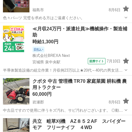
福島市
8月6日
色々パ―ツ 完璧を求める方はご遠慮ください。
福島
福島市
その他
≪月収24万円・派遣社員≫機械操作・製造補
助
時給1,300円
日払い
株式会社BREXA Next
7月10日
提携サイト
宮城県 泉中央駅
半導体製造設備の組立作業！月収例23万以上★20代～40代の男女活躍
中中！社会保険完備！送迎あり！◎マイカー通勤OK＆無料駐車場完
宮城
泉中央駅
その他
クボタ 中古 管理機 TR70 家庭菜園 耕耘機 農
備！作業着無償貸与◎食堂利用可★《宮城県黒川郡大和町》 人気の工
用トラクター
場のお仕事 ◇半導体製造設備...
60,000円
岩瀬郡
8月6日
中古品ですので使用に伴うキズ汚れ、サビ汚れがございます。 ◎動作
確認済みですが、実演動作確認は行っておりません。 農業機械特有の
福島
岩瀬郡
その他
共立 畦草刈機 AZ８５２AF スパイダー
汚れ・錆・オイル滲みなどありますが、割と綺麗な状態だと思いま
モア フリーナイフ ４WD
す。 ☆☆☆注意事項 :現状販...