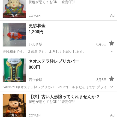
状態が悪くてもOK🙆‍♀️査定0円‼️
Ad
COYASH
更紗和金
1,200円
いわき駅
8月6日
更紗和金です。 ２歳魚です。 よろしくお願いします。
福島
いわき市
いわき駅
その他
和金
ネオステラ枠レプリカバー
800円
四ツ倉駅
8月6日
SANKYOネオステラ枠レプリカバーvol.2ゴールドだそうです プライズ
品です 新品未使用未開封です
福島
いわき市
四ツ倉駅
その他
プライズ
【求】古い人形譲ってくれませんか？
状態が悪くてもOK🙆‍♀️査定0円‼️
Ad
COYASH