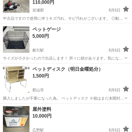
110,000円
岩瀬郡
8月6日
中古品ですので使用に伴うキズ汚れ、サビ汚れがございます。 ◎動作
確認済みですが、実演動作確認は行っておりません。 農業機械特有の
福島
岩瀬郡
その他
ペットゲージ
汚れ・錆・オイル滲みなどありますが、割と綺麗な状態だと思いま
5,000円
す。 ☆☆☆注意事項 :現状販...
船引駅
8月6日
サイズが小さかったので出品します！ 所々に錆があります。気になら
ない方に。
福島
田村市
船引駅
その他
ゲージ
ベットディスク（明日金曜処分）
1,500円
郡山市
8月6日
購入しましたが不要になった為。 ベットディスク ※箱はまだ未開封で
すが、自宅保存のため神経質の方はご遠慮ください。
福島
郡山市
その他
ディスペンサー
屋外塗料
10,000円
広野駅
8月6日