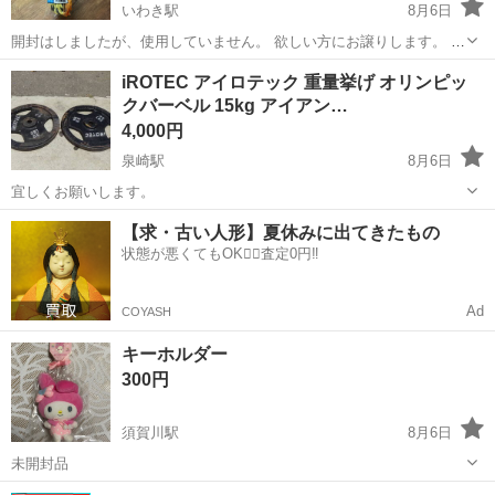
いわき駅
8月6日
開封はしましたが、使用していません。 欲しい方にお譲りします。 取
りに来て下さる方を優先致します。
福島
いわき市
いわき駅
その他
iROTEC アイロテック 重量挙げ オリンピッ
クバーベル 15kg アイアン…
4,000円
泉崎駅
8月6日
宜しくお願いします。
福島
西白河郡
泉崎駅
その他
【求・古い人形】夏休みに出てきたもの
状態が悪くてもOK🙆‍♀️査定0円‼️
Ad
COYASH
キーホルダー
300円
須賀川駅
8月6日
未開封品
福島
須賀川市
須賀川駅
その他