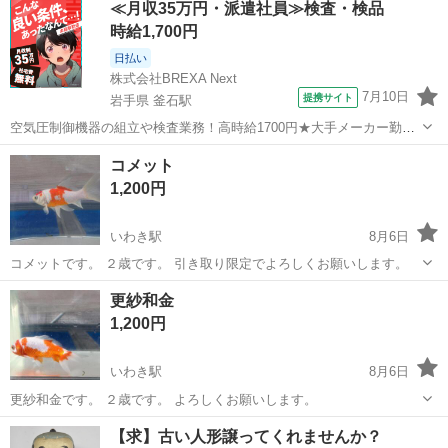
≪月収35万円・派遣社員≫検査・検品
時給1,700円
日払い
株式会社BREXA Next
7月10日
提携サイト
岩手県 釜石駅
空気圧制御機器の組立や検査業務！高時給1700円★大手メーカー勤
務！嬉しい寮費無料！ワンルーム寮完備★マイカー通勤OK＆工場敷地
岩手
釜石市
釜石駅
その他
コメット
内に無料駐車場あり★！《岩手県釜石市》 人気の工場のお仕事 ◇空気
1,200円
圧制御機器（シリンダ、バルブ...
いわき駅
8月6日
コメットです。 ２歳です。 引き取り限定でよろしくお願いします。
福島
いわき市
いわき駅
その他
更紗和金
1,200円
いわき駅
8月6日
更紗和金です。 ２歳です。 よろしくお願いします。
福島
いわき市
いわき駅
その他
和金
【求】古い人形譲ってくれませんか？