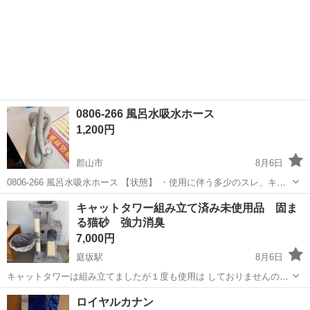
0806-266 風呂水吸水ホース
1,200円
郡山市
8月6日
0806-266 風呂水吸水ホース 【状態】 ・使用に伴う多少のスレ、キ
ズ、落としきれない汚れなどございます ・詳細は現地でご確認くださ
福島
郡山市
その他
吸水
キャットタワー組み立て済み未使用品 固ま
い ・お値引きは出来かねますのでご了承願います ※中古品のため、状
る猫砂 強力消臭
態に...
7,000円
庭坂駅
8月6日
キャットタワーは組み立てましたが１度も使用は しておりませんので
未使用品です、高さ116㌢ 猫砂は保護ネコちゃんや地域ネコちゃんが
福島
福島市
庭坂駅
その他
キャットタワー
ロイヤルカナン
病気に なったときに使用するために購入していました。 保護した子猫