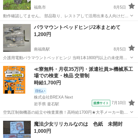
福島市
8月5日
動作確認してません。 部品取り、レストアして活用出来る人向けだと
思います。 ジャンクです。 現状販売です。
福島
福島市
その他
パラマウントベッドヒンジ2本まとめて
1,200円
南福島駅
8月5日
介護用電動パラマウントベッドヒンジ 当時1本1800円以上の未使用品
です。
福島
福島市
南福島駅
その他
電動
≪寮無料・月収35万円・派遣社員≫機械系工
場での検査・検品 交替制
時給1,700円
日払い
株式会社BREXA Next
7月10日
提携サイト
岩手県 釜石駅
空気圧制御機器の組立や検査業務！高時給1700円★大手メーカー勤
務！嬉しい寮費無料！ワンルーム寮完備★マイカー通勤OK＆工場敷地
岩手
釜石市
釜石駅
その他
魔法少女リリカルなのは 色紙 未開封
内に無料駐車場あり★！《岩手県釜石市》 人気の工場のお仕事 ◇空気
1,000円
圧制御機器（シリンダ、バルブ...