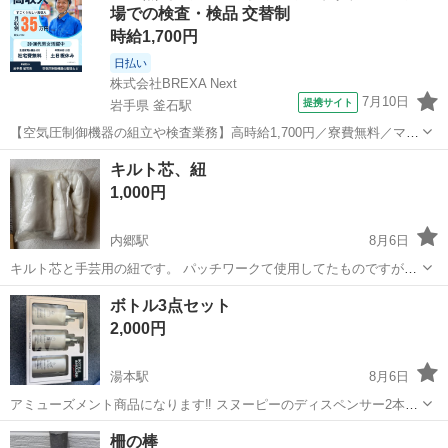
場での検査・検品 交替制
時給1,700円
日払い
株式会社BREXA Next
7月10日
提携サイト
岩手県 釜石駅
【空気圧制御機器の組立や検査業務】高時給1,700円／寮費無料／マイ
カー通勤OK＆工場敷地内に無料駐車場あり 人気の工場のお仕事 ◇空
岩手
釜石市
釜石駅
その他
キルト芯、紐
気圧制御機器（シリンダ、バルブ等）の製造・組立、検査、梱包、入
1,000円
出荷業務◇ ＊大手メーカー...
内郷駅
8月6日
キルト芯と手芸用の紐です。 パッチワークて使用してたものですが、
やらなくなったのでお譲りします。 長さとかははかってないです。そ
福島
いわき市
内郷駅
その他
ボトル3点セット
れでもよければお願いします。 【希望取引場所】マルト高坂店駐車場
2,000円
上記の条件に合わせてくださ...
湯本駅
8月6日
アミューズメント商品になります‼️ スヌーピーのディスペンサー2本と
歯ブラシホルダー(多分)の3点セットになります‼️ 新品未使用ですが撮
福島
いわき市
湯本駅
その他
柵の棒
影の為開封しました‼️