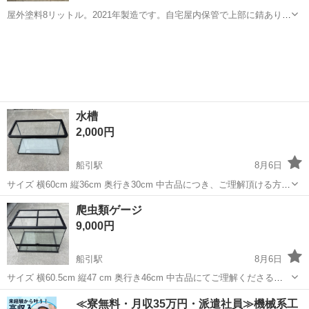
屋外塗料8リットル。2021年製造です。自宅屋内保管で上部に錆ありで
すが、未開封です。用途は写真の説明文をよくお読み下さい。
福島
双葉郡
広野駅
その他
水槽
2,000円
船引駅
8月6日
サイズ 横60cm 縦36cm 奥行き30cm 中古品につき、ご理解頂ける方よ
ろしくお願いします！
福島
田村市
船引駅
その他
水槽
爬虫類ゲージ
9,000円
船引駅
8月6日
サイズ 横60.5cm 縦47 cm 奥行き46cm 中古品にてご理解くださる
方、よろしくお願いします！
福島
田村市
船引駅
その他
爬虫類
≪寮無料・月収35万円・派遣社員≫機械系工