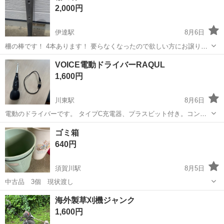
2,000円
伊達駅
8月6日
柵の棒です！ 4本あります！ 要らなくなったので欲しい方にお譲りし
ます！
福島
伊達市
伊達駅
その他
VOICE電動ドライバーRAQUL
1,600円
川東駅
8月6日
電動のドライバーです。 タイプC充電器、プラスビット付き。コンセ
ント側のアダプターは購入者にてご準備ください。 他ビットはホーム
福島
岩瀬郡
川東駅
その他
ゴミ箱
センターで売ってるものでも付けれます。 使用感はありますが普通に
640円
使えます。 ちょっとしたDIY...
須賀川駅
8月5日
中古品 3個 現状渡し
福島
須賀川市
須賀川駅
その他
現状
海外製草刈機ジャンク
1,600円