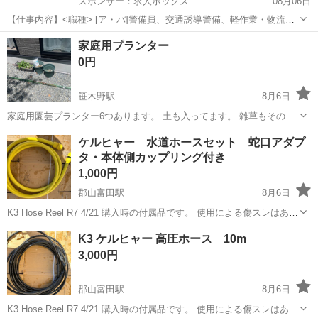
スポンサー：求人ボックス
08月06日
【仕事内容】<職種> [ア・パ]警備員、交通誘導警備、軽作業・物流そ
の他 <雇用形態> アルバイト・パート <給与> [ア・パ]日給12,500円～
アルバイト・パート
家庭用プランター
14,700円 日勤:12,500円 夜勤:14,700円 一部日払いOK 1勤務...
0円
笹木野駅
8月6日
家庭用園芸プランター6つあります。 土も入ってます。 雑草もそのま
ま引き取っていただける方を探しています。
福島
福島市
笹木野駅
その他
ケルヒャー 水道ホースセット 蛇口アダプ
タ・本体側カップリング付き
1,000円
郡山富田駅
8月6日
K3 Hose Reel R7 4/21 購入時の付属品です。 使用による傷スレはあり
ますが、普通に使えます。
福島
郡山市
郡山富田駅
その他
K3 ケルヒャー 高圧ホース 10m
3,000円
郡山富田駅
8月6日
K3 Hose Reel R7 4/21 購入時の付属品です。 使用による傷スレはあり