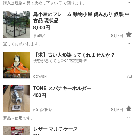
購入は現物を見て決めて下さい 手で回ります。
福島
西白河郡
泉崎駅
その他
ブロードキャスター
鳥小屋のフレーム 動物小屋 傷みあり 鉄製 中
古品 現状品
8,000円
泉崎駅
8月7日
宜しくお願いします。
福島
西白河郡
泉崎駅
その他
鳥小屋
【求】古い人形譲ってくれませんか？
状態が悪くてもOK🙆‍♀️査定0円‼️
Ad
COYASH
TONE スパナキーホルダー
400円
郡山富田駅
8月6日
新品未使用です。
福島
郡山市
郡山富田駅
その他
スパナ
レザー マルチケース