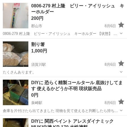
れない汚れなどございます ・詳細は現地でご確認ください ・お値引き
福島
郡山市
その他
現地
0806-279 村上隆 ビリー・アイリッシュ キ
は出来かねますのでご了承願います ※中古品のため、状態については
ーホルダー
ご...
200円
郡山市
8月6日
0806-279 村上隆 ビリー・アイリッシュ キーホルダー 【状態】 ・
使用に伴う多少のスレ、キズ、落としきれない汚れなどございます ・
福島
郡山市
その他
ビリー
割り箸
詳細は現地でご確認ください ・お値引きは出来かねますのでご了承願
1,000円
います...
須賀川駅
8月6日
たくさんあります。
福島
須賀川市
須賀川駅
その他
DIYに 恐らく精製コールタール 底抜けしてま
す 使えるかどうか不明 現状販売品
0円
泉崎駅
8月6日
倉庫を片付けたら出てきました 現物を見て使えると判断したら持ち帰
って下さい
福島
西白河郡
泉崎駅
その他
コールタール
DIYに 関西ペイント アレスダイナミック