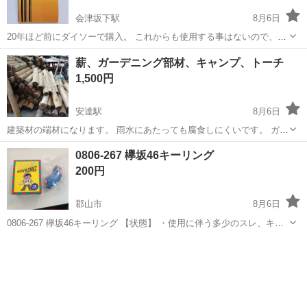
会津坂下駅
8月6日
20年ほど前にダイソーで購入。 これからも使用する事はないので、差
し上げます。 日焼け、色あせ、シワ、折れ、シミがあります。 12枚と
福島
河沼郡
会津坂下駅
その他
薪、ガーデニング部材、キャンプ、トーチ
書いてありますが、9枚しかありません。 受け渡し日時・場所
1,500円
8/8（土）→17時過...
安達駅
8月6日
建築材の端材になります。 雨水にあたっても腐食しにくいです。 ガー
デニングの部材DIY、日曜大工、薪等、用途は貴方次第、無限大で
福島
二本松市
安達駅
その他
0806-267 欅坂46キーリング
す… 特に、薪風呂、銭湯などの燃料にされている方最適です。 サイ
200円
ズ径が140x長さ400〜6...
郡山市
8月6日
0806-267 欅坂46キーリング 【状態】 ・使用に伴う多少のスレ、キ
ズ、落としきれない汚れなどございます ・詳細は現地でご確認くださ
福島
郡山市
その他
欅坂46
い ・お値引きは出来かねますのでご了承願います ※中古品のため、状
態...