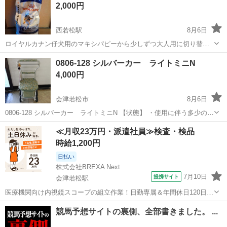
2,000円
のために12袋を購入しまし...
西若松駅
8月6日
ロイヤルカナン仔犬用のマキシパピーから少しずつ大人用に切り替え
ましたが食べません。気にせず食べてくれるワンちゃんへ! 残り10キロ
福島
会津若松市
西若松駅
その他
0806-128 シルバーカー ライトミニN
６月購入 ⬛賞味期限2029.3.27
4,000円
会津若松市
8月6日
0806-128 シルバーカー ライトミニN 【状態】 ・使用に伴う多少のス
レ、キズ、落としきれない汚れなどございます ・詳細は現地でご確認
福島
会津若松市
その他
シルバーカー
≪月収23万円・派遣社員≫検査・検品
ください ・お値引きは出来かねますのでご了承願います ※中古品の
時給1,200円
た...
日払い
株式会社BREXA Next
7月10日
提携サイト
会津若松駅
医療機関向け内視鏡スコープの組立作業！日勤専属＆年間休日120日
★◎20代～40代の男女活躍中！送迎あり！マイカー通勤OK◎無料駐車
福島
会津若松市
会津若松駅
その他
場あり★日払いあり◎空調完備で快適作業！《福島県会津若松市》 人
気の工場のお仕事 ◇医療機...