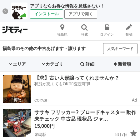
アプリならお得な情報を見逃さない！
インストール
アプリで開く
福島県
検索
ログイン
投稿
福島県のその他の中古あげます・譲ります
人気キーワード
エリア
カテゴリ
詳細
新着順
【求】古い人形譲ってくれませんか？
状態が悪くてもOK🙆‍♀️査定0円‼️
Ad
COYASH
ササキ フリッカー? ブロードキャスター 動作
未チェック 中古品 現状品 ジャ…
15,000円
泉崎駅
8月7日