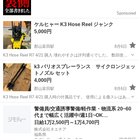
ケルヒャー K3 Hose Reel ジャンク
5,000円
郡山富田駅
8月6日
K3 Hose Reel R7 4/21 購入 壊れやすさは評判通りでした。 数回使用
中に本体から水漏れしはじめて、 水圧がかからなくなりなした。 保証
福島
郡山市
郡山富田駅
その他
ケルヒャー
k3 バリオスプレーランス サイクロンジェッ
期限ギリギリ一年過ぎてしまい、修理代がいくらかかるか分からない
トノズル セット
ので...
4,000円
郡山富田駅
8月6日
K3 Hose Reel R7 4/21 購入時の付属品です。 使用による傷スレはあり
ますが、普通に使えます。
福島
郡山市
郡山富田駅
その他
警備員/交通誘導警備/軽作業・物流系 20~60
代まで幅広く活躍中/週1日~OK…
日給1万2,500円～1万4,700円
株式会社ネエチア
福島県