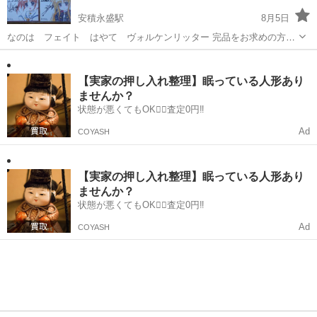
安積永盛駅
8月5日
なのは フェイト はやて ヴォルケンリッター 完品をお求めの方は
ご遠慮ください。 ノークレームノーリターンでお願いします。 複数個
福島
郡山市
安積永盛駅
その他
同時に取引される場合はお値引きいたします。
【実家の押し入れ整理】眠っている人形あり
ませんか？
状態が悪くてもOK🙆‍♀️査定0円‼️
Ad
COYASH
【実家の押し入れ整理】眠っている人形あり
ませんか？
状態が悪くてもOK🙆‍♀️査定0円‼️
Ad
COYASH