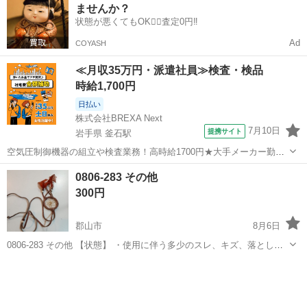
ませんか？
状態が悪くてもOK🙆‍♀️査定0円‼️
Ad
COYASH
≪月収35万円・派遣社員≫検査・検品
時給1,700円
日払い
株式会社BREXA Next
7月10日
提携サイト
岩手県 釜石駅
空気圧制御機器の組立や検査業務！高時給1700円★大手メーカー勤
務！嬉しい寮費無料！ワンルーム寮完備★マイカー通勤OK＆工場敷地
岩手
釜石市
釜石駅
その他
0806-283 その他
内に無料駐車場あり★！《岩手県釜石市》 人気の工場のお仕事 ◇空気
300円
圧制御機器（シリンダ、バルブ...
郡山市
8月6日
0806-283 その他 【状態】 ・使用に伴う多少のスレ、キズ、落としき
れない汚れなどございます ・詳細は現地でご確認ください ・お値引き
福島
郡山市
その他
現地
は出来かねますのでご了承願います ※中古品のため、状態については
ご...