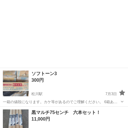
本 ホームセンターで購入してました。 バラ売りも可能ですので、ご...
ソフトーン3
300円
松川駅
7月3日
一箱の値段になります。カケ等があるのでご理解ください。 6箱あり
ます。
福島
二本松市
松川駅
その他
カケ
黒マルチ75センチ 六本セット！
11,000円