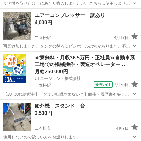
食洗機を取り付けるにあたり購入しましたが、こちらは使用しません
でした。 こちら新品未使用です。参考までに画像載せていますが、販
福島
二本松市
安達駅
その他
食洗機
エアーコンプレッサー 訳あり
売部品は写真のものが全てです。そのためお安くしております。 食洗
4,000円
機 食器洗い乾燥機 P...
二本松駅
4月17日
写真追加しました、タンクの後ろにピンホールの穴があります、溶接
点付けで、塞がると思われます。 MAXエアーコンプレッサーになりま
福島
二本松市
二本松駅
その他
エアー
≪寮無料・月収36.5万円・正社員≫自動車系
す。 訳あり理由は、タンクからエアーが漏れてます、溶接で穴は塞が
工場での機械操作・製造オペレーター…
ると思いますが、ジャンク扱いで...
月給250,000円
UTエージェント株式会社
7月25日
提携サイト
二本松駅
【20~30代活躍中】【ダルい転職やめない？】面接・履歴書不要！た
った3分で最短当日内定！【月収36.5万円可】金属部品の製造・機械操
福島
二本松市
二本松駅
その他
船外機 スタンド 台
作！空調完備&社宅費全額補助◎丁寧な研修あり《Jcdh1-AC》 詳細情
3,500円
報 ◇◆自動車部...
二本松市
4月7日
使用しないので欲しい方へお譲りします。