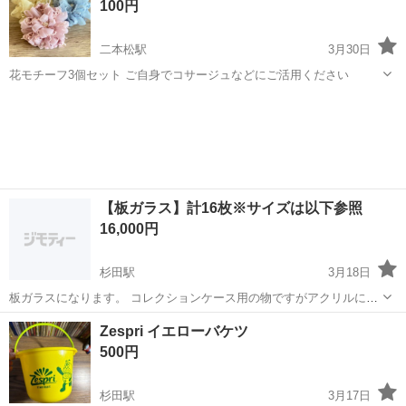
100円
です。
二本松駅
3月30日
花モチーフ3個セット ご自身でコサージュなどにご活用ください
福島
二本松市
二本松駅
その他
セット
【板ガラス】計16枚※サイズは以下参照
16,000円
杉田駅
3月18日
板ガラスになります。 コレクションケース用の物ですがアクリルに変
更したので新品・未使用になります。 ※写真は別途アップします。 サ
福島
二本松市
杉田駅
その他
板ガラス
Zespri イエローバケツ
イズは以下となります。 板厚：5 mm ヨコ：345 mm タテ：1175 mm
500円
枚数：8...
杉田駅
3月17日