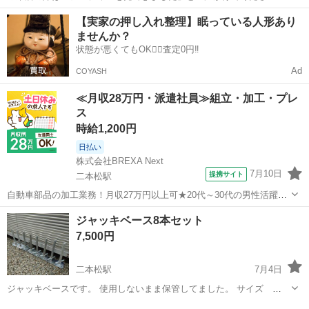
＊＊ ＊ ＊＊ ＊ ＊＊ ご覧いただきありがとうございます。 幸和
福島
二本松市
二本松駅
その他
シルバーカー
【実家の押し入れ整理】眠っている人形あり
製作所 TacaoF（テイコブ）のシルバーカーです。 普段のお買い物や
ませんか？
お出かけ...
状態が悪くてもOK🙆‍♀️査定0円‼️
Ad
COYASH
≪月収28万円・派遣社員≫組立・加工・プレ
ス
時給1,200円
日払い
株式会社BREXA Next
7月10日
提携サイト
二本松駅
自動車部品の加工業務！月収27万円以上可★20代～30代の男性活躍中
★日払い制度あり！食堂利用可！1食あたり85円～と格安！メーカへの
福島
二本松市
二本松駅
その他
ジャッキベース8本セット
直接雇用のチャンスあり★《福島県二本松市》 人気の工場のお仕事 ◇
7,500円
自動車部品の加工業務◇...
二本松駅
7月4日
ジャッキベースです。 使用しないまま保管してました。 サイズ
φ34×380mm 数量 8個 φ42.7/φ48.6単管兼用 メーカー価格 1,480円/
福島
二本松市
二本松駅
その他
ジャッキ