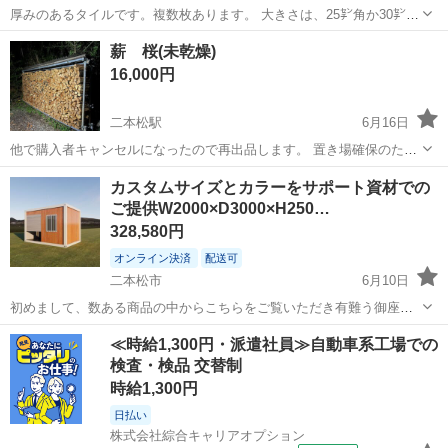
厚みのあるタイルです。複数枚あります。 大きさは、25㌢角か30㌢角
になります。
福島
二本松市
松川駅
その他
タイル
薪 桜(未乾燥)
16,000円
二本松駅
6月16日
他で購入者キャンセルになったので再出品します。 置き場確保のため
値下げいたしました！ 未乾燥の桜の薪になります！軽トラ1台あおり
福島
二本松市
二本松駅
その他
カスタムサイズとカラーをサポート資材での
までの価格になります！大体35〜40センチ程度の長さになりますが、
ご提供W2000×D3000×H250…
36.7センチがほとんどです...
328,580円
オンライン決済
配送可
二本松市
6月10日
初めまして、数ある商品の中からこちらをご覧いただき有難う御座い
ます。 ご新規のお客様は、即落札せず一度質問ページより在庫の確認
福島
二本松市
その他
≪時給1,300円・派遣社員≫自動車系工場での
をお願いしております 配置や追加オプションも自由自在、定番サイズ
検査・検品 交替制
だけではなく特注サイズでも...
時給1,300円
日払い
株式会社綜合キャリアオプション