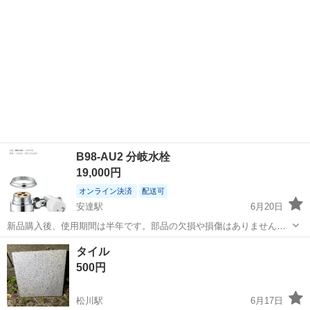
B98-AU2 分岐水栓
19,000円
オンライン決済
配送可
安達駅
6月20日
新品購入後、使用期間は半年です。部品の欠損や損傷はありません。
取扱説明書あります。現金手渡しへの変更も可能です。 賃貸でパナソ
福島
二本松市
安達駅
その他
食洗機
タイル
ニックの食洗機を導入する際に購入しましたが、その直ぐ後に引越し
500円
をし、引越し先では接続が合わない水...
松川駅
6月17日