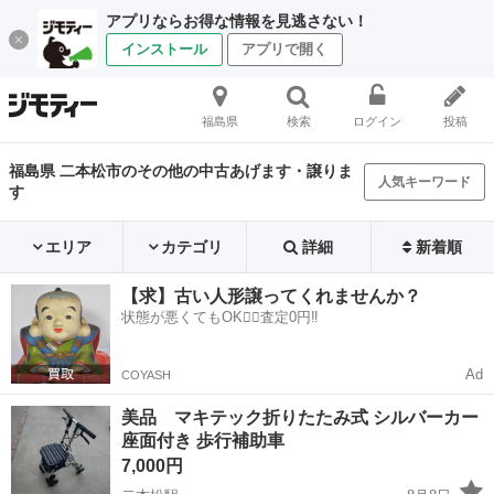
アプリならお得な情報を見逃さない！
インストール
アプリで開く
福島県
検索
ログイン
投稿
福島県 二本松市のその他の中古あげます・譲りま
人気キーワード
す
エリア
カテゴリ
詳細
新着順
【求】古い人形譲ってくれませんか？
状態が悪くてもOK🙆‍♀️査定0円‼️
Ad
COYASH
美品 マキテック折りたたみ式 シルバーカー
座面付き 歩行補助車
7,000円