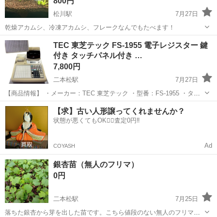
800円
松川駅
7月27日
乾燥アカムシ、冷凍アカムシ、フレークなんでもたべます！
福島
二本松市
松川駅
その他
アカムシ
TEC 東芝テック FS-1955 電子レジスター 鍵
付き タッチパネル付き …
7,800円
二本松駅
7月27日
【商品情報】 ・メーカー：TEC 東芝テック ・型番：FS-1955 ・タイ
プ：電子レジスター／業務用レジ ・付属品：本体、ドロア、タッチパ
福島
二本松市
二本松駅
その他
レジスター
【求】古い人形譲ってくれませんか？
ネル、鍵 ・サイズ：約 幅45cm×奥行44cm×高さ45cm 【お...
状態が悪くてもOK🙆‍♀️査定0円‼️
Ad
COYASH
銀杏苗（無人のフリマ）
0円
二本松駅
7月25日
落ちた銀杏から芽を出した苗です。こちら値段のない無人のフリマ商