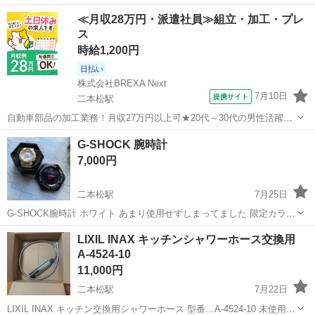
品となりますので、ご自由に下記住所の現地へお越しください。お好
福島
二本松市
二本松駅
その他
≪月収28万円・派遣社員≫組立・加工・プレ
きな価格を決めてあしあとノートに記入の上、玄関の郵便受けに代金
ス
を入れてからお持ち帰りください。非対面...
時給1,200円
日払い
株式会社BREXA Next
7月10日
提携サイト
二本松駅
自動車部品の加工業務！月収27万円以上可★20代～30代の男性活躍中
★日払い制度あり！食堂利用可！1食あたり85円～と格安！メーカへの
福島
二本松市
二本松駅
その他
G-SHOCK 腕時計
直接雇用のチャンスあり★《福島県二本松市》 人気の工場のお仕事 ◇
7,000円
自動車部品の加工業務◇...
二本松駅
7月25日
G-SHOCK腕時計 ホワイト あまり使用せずしまってました 限定カラー
だったかと 状態良いです
福島
二本松市
二本松駅
その他
SHOCK
LIXIL INAX キッチンシャワーホース交換用
A-4524-10
11,000円
二本松駅
7月22日
LIXIL INAX キッチン交換用シャワーホース 型番…A-4524-10 未使用品