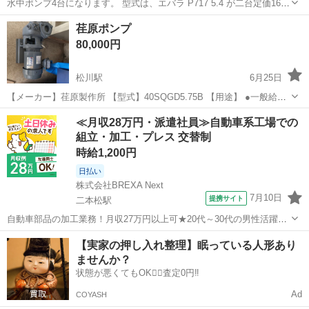
水中ポンプ4台になります。 型式は、エバラ P717 5.4 が二台定価16万
もう一つは、50BMSP 2/52.2 が2台定価96万 P717 5.4 の一台は一度数
福島
二本松市
松川駅
その他
バラ
荏原ポンプ
時間使用。残りは未使用かと思われます。 素人の為...
80,000円
松川駅
6月25日
【メーカー】荏原製作所 【型式】40SQGD5.75B 【用途】 ●一般給水
●かんがい ●雨水排水 ●融雪散水 【特徴】 ●電動機に低騒音全閉外扇形
福島
二本松市
松川駅
その他
≪月収28万円・派遣社員≫自動車系工場での
電動機（三相機種のみ）を採用。屋内・屋外設置場所を問いません。
組立・加工・プレス 交替制
●電動機直...
時給1,200円
日払い
株式会社BREXA Next
7月10日
提携サイト
二本松駅
自動車部品の加工業務！月収27万円以上可★20代～30代の男性活躍中
★日払い制度あり！食堂利用可！1食あたり85円～と格安！メーカへの
福島
二本松市
二本松駅
その他
【実家の押し入れ整理】眠っている人形あり
直接雇用のチャンスあり★《福島県二本松市》 人気の工場のお仕事 ◇
ませんか？
自動車部品の加工業務◇...
状態が悪くてもOK🙆‍♀️査定0円‼️
Ad
COYASH