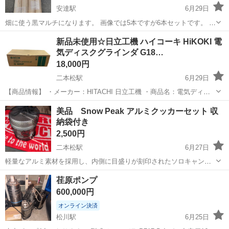
安達駅
6月29日
畑に使う黒マルチになります。 画像では5本ですが6本セットです。 １
本野良猫にガリガリされたので値下げします。 75センチ✕200メート
福島
二本松市
安達駅
その他
新品未使用☆日立工機 ハイコーキ HiKOKI 電
ルになります。 穴無しです。
気ディスクグラインダ G18…
18,000円
二本松駅
6月29日
【商品情報】 ・メーカー：HITACHI 日立工機 ・商品名：電気ディス
クグラインダ ・型番：G18SP ・サイズ：180mm ・タイプ：電動工具
福島
二本松市
二本松駅
その他
ディスクグラインダ
美品 Snow Peak アルミクッカーセット 収
／ディスクグラインダー ・付属品：本体、砥石、取扱説明書、箱 ...
納袋付き
2,500円
二本松駅
6月27日
軽量なアルミ素材を採用し、内側に目盛りが刻印されたソロキャンプ
に最適なクッカーセットです。 - ブランド: Snow Peak 品名 トレッ
福島
二本松市
二本松駅
その他
荏原ポンプ
ク1400 - 素材: アルミニウム - 機能: 目盛り付き - 付属品: Sno...
600,000円
オンライン決済
松川駅
6月25日