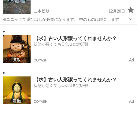
二本松駅
12月20日
4tユニックで運び出しが必要になります。 中のものは廃棄します
福島
二本松市
二本松駅
その他
コンテナ
【求】古い人形譲ってくれませんか？
状態が悪くてもOK🙆‍♀️査定0円‼️
Ad
COYASH
【求】古い人形譲ってくれませんか？
状態が悪くてもOK🙆‍♀️査定0円‼️
Ad
COYASH