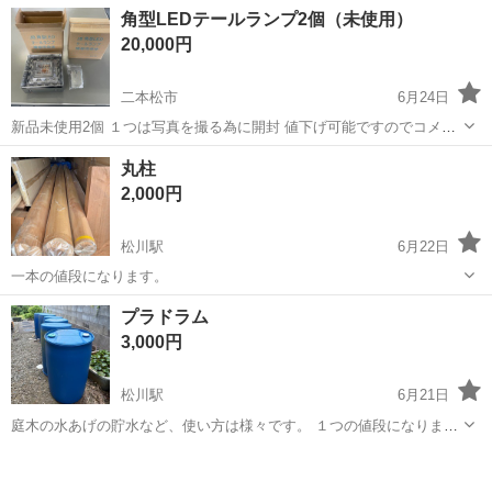
角型LEDテールランプ2個（未使用）
20,000円
二本松市
6月24日
新品未使用2個 １つは写真を撮る為に開封 値下げ可能ですのでコメン
ト下さい
福島
二本松市
その他
テール
丸柱
2,000円
松川駅
6月22日
一本の値段になります。
福島
二本松市
松川駅
その他
プラドラム
3,000円
松川駅
6月21日
庭木の水あげの貯水など、使い方は様々です。 １つの値段になりま
す。
福島
二本松市
松川駅
その他