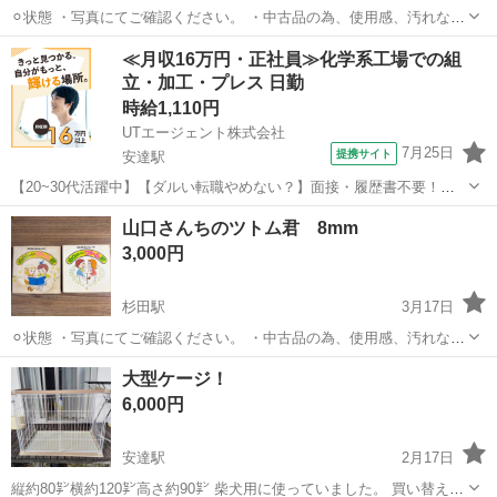
⚪︎状態 ・写真にてご確認ください。 ・中古品の為、使用感、汚れなど
があります。 ・詳細は現地にてご確認下さい。 ⚪︎値段 ・全て税込価
福島
二本松市
杉田駅
その他
引渡し
≪月収16万円・正社員≫化学系工場での組
格です。 ・お値引きはお答えできません。 ⚪︎支払い方法 ・現金払い
立・加工・プレス 日勤
のみ ⚪︎引渡...
時給1,110円
UTエージェント株式会社
7月25日
提携サイト
安達駅
【20~30代活躍中】【ダルい転職やめない？】面接・履歴書不要！た
った3分で最短当日内定！人気の日勤★プラスチック部品のカンタン加
福島
二本松市
安達駅
その他
山口さんちのツトム君 8mm
工・洗浄など◎基本残業なし♪土日休み！時短勤務可◎《Jcck1-AC》
3,000円
詳細情報 ＼プラスチ...
杉田駅
3月17日
⚪︎状態 ・写真にてご確認ください。 ・中古品の為、使用感、汚れなど
があります。 ・詳細は現地にてご確認下さい。 ⚪︎値段 ・全て税込価
福島
二本松市
杉田駅
その他
引渡し
大型ケージ！
格です。 ・お値引きはお答えできません。 ⚪︎支払い方法 ・現金払い
6,000円
のみ ⚪︎引渡...
安達駅
2月17日
縦約80㌢横約120㌢高さ約90㌢ 柴犬用に使っていました。 買い替えの