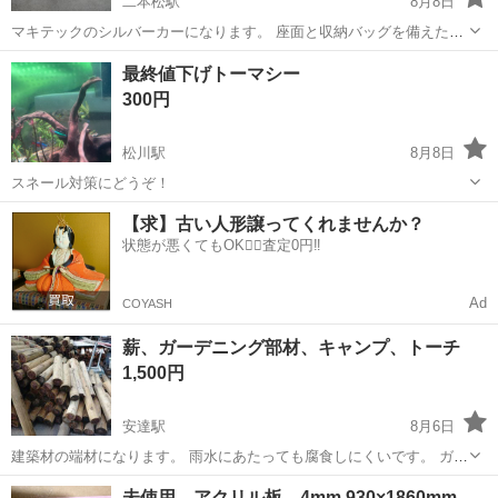
二本松駅
8月8日
マキテックのシルバーカーになります。 座面と収納バッグを備えた、
コンパクトに折りたたみ可能な歩行補助用シルバーカーです。 - タイ
福島
二本松市
二本松駅
その他
最終値下げトーマシー
プ: シルバーカー - 機能: 折りたたみ式 - 座面: あり - 収納: バッグ付き
300円
-...
松川駅
8月8日
スネール対策にどうぞ！
福島
二本松市
松川駅
その他
【求】古い人形譲ってくれませんか？
状態が悪くてもOK🙆‍♀️査定0円‼️
Ad
COYASH
薪、ガーデニング部材、キャンプ、トーチ
1,500円
安達駅
8月6日
建築材の端材になります。 雨水にあたっても腐食しにくいです。 ガー
デニングの部材DIY、日曜大工、薪等、用途は貴方次第、無限大で
福島
二本松市
安達駅
その他
未使用 アクリル板 4mm 930×1860mm