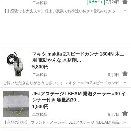
7月24日
提携サイト
二本松駅
【未経験でも大丈夫☆】程よい残業でお小遣い稼ぎ♪活気みなぎる！！
20代活躍中！！ 自動車部品の加工・検査 自動車部品の加工・オイルシ
福島
二本松市
二本松駅
その他
ール製造(金属部品の加工マシオペ、検査、梱包)・ガスケット部品製造
(ゴム製品の加工マシオペ...
マキタ makita 2スピードカンナ 1804N 木工
用 電動かんな 木材削…
5,800円
二本松駅
6月9日
ご覧いただきありがとうございます マキタ makita 2スピードカンナ
1804N 木工用 電動かんな 木材削り 136mm 【商品情報】 ・メーカ
福島
二本松市
二本松駅
その他
カンナ
JEJアステージ I.BEAM 発泡クーラー #30 イ
ー：makita マキタ ・商品名：2スピードカンナ ・モデル：180...
ンナー付き 容量約30…
1,500円
二本松駅
6月7日
【商品の説明】 ブランド・メーカー：JEJアステージ (I.BEAM)商品
名：発泡クーラー #30 (プラスチック製インナー容器付き)サイズ：幅
福島
二本松市
二本松駅
その他