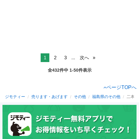
1
2
3
...
次へ
全432件中 1-50件表示
ページTOPへ
ジモティー
売ります・あげます
その他
福島県のその他
二本松