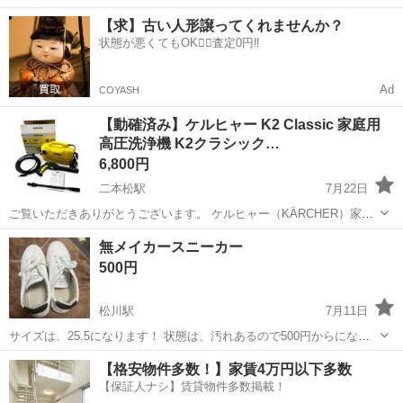
撮影の為、袋からは出してあります！
福島
二本松市
二本松駅
その他
【求】古い人形譲ってくれませんか？
状態が悪くてもOK🙆‍♀️査定0円‼️
Ad
COYASH
【動確済み】ケルヒャー K2 Classic 家庭用
高圧洗浄機 K2クラシック…
6,800円
二本松駅
7月22日
ご覧いただきありがとうございます。 ケルヒャー（KÄRCHER）家庭
用高圧洗浄機「K2 Classic」です。 コンパクトで軽量なモデルのた
福島
二本松市
二本松駅
その他
ケルヒャー
無メイカースニーカー
め、持ち運びや収納にも便利です。 洗車や玄関、ベランダ、外壁など
500円
の清掃に幅広くお...
松川駅
7月11日
サイズは、25.5になります！ 状態は、汚れあるので500円からになり
ます
福島
二本松市
松川駅
その他
状態
【格安物件多数！】家賃4万円以下多数
【保証人ナシ】賃貸物件多数掲載！