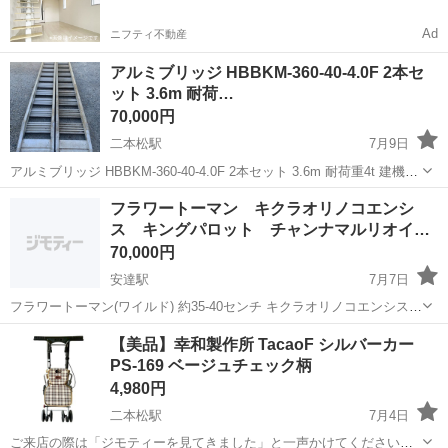
Ad
ニフティ不動産
アルミブリッジ HBBKM-360-40-4.0F 2本セ
ット 3.6m 耐荷…
70,000円
二本松駅
7月9日
アルミブリッジ HBBKM-360-40-4.0F 2本セット 3.6m 耐荷重4t 建機用
ラダー 長谷川工業製 アルミブリッジ 型番：HBBKM-360-40-4.0F で
福島
二本松市
二本松駅
その他
ブリッジ
フラワートーマン キクラオリノコエンシ
す。 小型建機・ミニユンボ・重機の積み込み...
ス キングパロット チャンナマルリオイデ
ス
70,000円
安達駅
7月7日
フラワートーマン(ワイルド) 約35-40センチ キクラオリノコエンシス
(ワイルド)約30センチ キングパロット18-20センチ チャンナマルリオ
福島
二本松市
安達駅
その他
キングパロット
【美品】幸和製作所 TacaoF シルバーカー
イデスイエロー約40センチ 餌は人工飼料食べます。基本何でも食べま
PS-169 ベージュチェック柄
す。 ※...
4,980円
二本松駅
7月4日
ご来店の際は「ジモティーを見てきました」と一声かけてください★