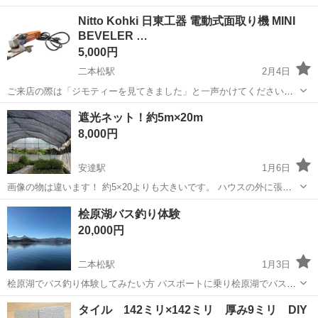
ため出品します！ 完璧を求める方はご遠慮下さい。 留め具揃ってま
福島
二本松市
安達駅
その他
ケージ
Nitto Kohki 日東工器 電動式面取り機 MINI
す。 洗いましたが、擦れや汚れあります。 一部剥がれているところ、
BEVELER …
屋根の棒が折れてしまい...
5,000円
二本松駅
2月4日
ご来店の際は「ジモティーを見てきました」と一声かけてください！
＊＊ ＊ ＊＊ ＊ ＊＊ Nitto Kohki 日東工器 電動式面取り機 MINI
福島
二本松市
二本松駅
その他
リユース
遮光ネット！約5m×20m
BEVELER MB-03A 【仕様】 • 電圧：100...
8,000円
安達駅
1月6日
画像の物は違います！ 約5×20よりも大きいです。 ハウスの外に張っ
て使っていました。 破れは端にあり、真ん中辺りにはありません。 ま
福島
二本松市
安達駅
その他
ネット
桧原湖バス釣り体験
だまだ使えると思います。経年劣化もあり 神経質な方はご遠慮くださ
20,000円
い。 遮光率はわかりません。
二本松駅
1月3日
桧原湖でバス釣り体験してみたい方 バスボートに乗り桧原湖でバス釣
りしませんか？ 気になる方ご連絡お待ちしております。
福島
二本松市
二本松駅
その他
バス釣り
タイル 142ミリ×142ミリ 厚み9ミリ DIY