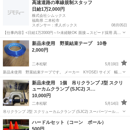
高速道路の車線規制スタッフ
約745mm × 奥行約380mm × 高さ約290mm容量：約27リットル収納...
日給1万2,000円
株式会社シムックス
福島県 二本松市
スポンサー：求人ボックス
08月05日
【仕事内容】<日給1万2000円～!>未経験OK 面接→スピード採用 高速
道路の車線規制 高速道路の車線規制スタッフ募集 <仕事内容> 東北自
アルバイト・パート
新品未使用 野菜結束テープ 10巻
動車道での高速規制のお仕事 <具体的には> 車線規制 高速道路上で工
2,000円
事を行うポイントの...
二本松駅
5月19日
新品未使用 野菜結束テープです。 メーカー KYOSEI サイズ 幅
15mm×長さ200m 10巻の価格です。 必要な際には必要数をご連絡下さ
福島
二本松市
二本松駅
その他
新品未使用 1個 吊りクランプ J型 スクリ
い。
ューカムクランプ (SJC2) ス…
10,000円
二本松駅
5月14日
吊りクランプ J型 スクリューカムクランプ (SJC2) スーパーツール
(SUPERTOOL) 工具 PAT. 全般 ブランド スーパーツール(Supertool) 商
福島
二本松市
二本松駅
その他
スーパーツール
ハードルセット（コーン ポール）
品寸法 (長さx幅x高さ) 13.7 x 19.5 ...
500円