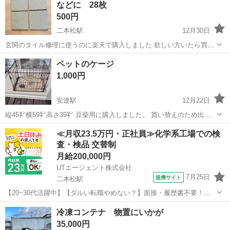
などに 28枚
500円
二本松駅
12月30日
玄関のタイル修理に使うのに楽天で購入しました 欲しい方いたら買っ
てください！ 色合い等わかりにくかったら別な写真送るのでお気軽に
福島
二本松市
二本松駅
その他
タイル
ペットのケージ
お声かげください！ 近場であれば配達します
1,000円
安達駅
12月22日
縦45㌢横59㌢高さ39㌢ 豆柴用に購入しました。 買い替えのため出品
します。 洗いましたがスレ、汚れ、有ります。 完璧を求める方はご遠
福島
二本松市
安達駅
その他
ケージ
≪月収23.5万円・正社員≫化学系工場での検
慮ください。
査・検品 交替制
月給200,000円
UTエージェント株式会社
7月25日
提携サイト
二本松駅
【20~30代活躍中】【ダルい転職やめない？】面接・履歴書不要！た
った3分で最短当日内定！空調完備で快適♪コツモク派にオススメ◎樹
福島
二本松市
二本松駅
その他
冷凍コンテナ 物置にいかが
脂製品の機械操作・外観検査◇土日休み×年休121日《JQPO1-AC》 詳
35,000円
細情報 ＼樹脂製品...