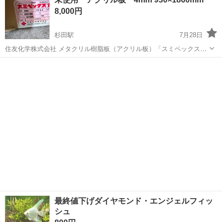
す… 特に、薪風呂、銭湯などの燃料にされている方最適です。 サイ
8,000円
ズ径が140x長さ400〜6...
杉田駅
7月28日
住友化学株式会社 メタクリル樹脂板（アクリル板）「スミペックス
®E」です。 未使用品で現在8枚あります。（投稿時）
福島
二本松市
杉田駅
その他
アクリル
最終値下げダイヤモンド・エンジェルフィッ
シュ