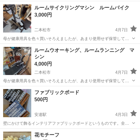
福島
二本松市
その他
ルームサイクリングマシン ルームバイク
3,000円
二本松市
4月7日
母が健康用具を色々買いそろえましたが、あまり使用せず保管してい
ました。今後も使用予定がないので、欲しい方へお譲りします。
福島
二本松市
その他
ルーム
ルームウオーキング、ルームランニング マ
シン
4,000円
二本松市
4月7日
母が健康用具を色々買いそろえましたが、あまり使用せず保管してい
ました。今後も使用予定がないので、欲しい方へお譲りします。
福島
二本松市
その他
ルーム
ファブリックボード
500円
安達駅
4月3日
壁にかけて飾るインテリアファブリックボードというものです。全部
で7枚あります。1枚は開封してありますが、その他は新品・未開封で
福島
二本松市
安達駅
その他
DIY
花モチーフ
す。 組み合わせてマットとして使ったり、DIY用に買いましたが余り