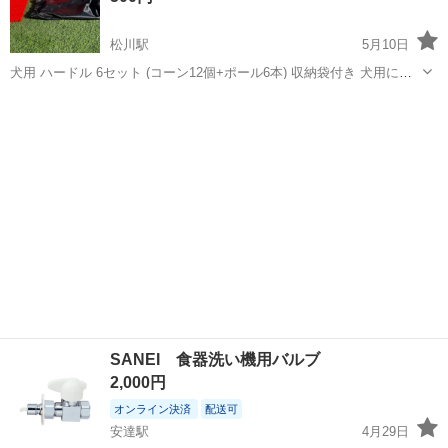
松川駅
5月10日
犬用 ハードル 6セット (コーン12個+ポール6本) 収納袋付き 犬用にア
ジリティトレーニングで3年前くらいに購入しました。屋外で使用した
福島
二本松市
松川駅
その他
コーン
ため劣化や汚れは多少あります。 ポール6本中、2本は割れていますが
コーンにさせば...
SANEI 食器洗い機用バルブ
2,000円
オンライン決済
配送可
安達駅
4月29日