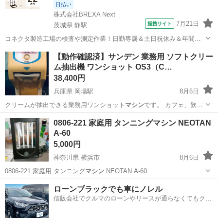
日払い
株式会社BREXA Next
7月21日
提携サイト
茨城県 静駅
コネクタ製造工場の検査や測定作業！日勤専属＆土日祝休み＆年間休
日128日★クリーンルーム内作業★マイカー通勤OK＆無料駐車場あり
茨城
常陸大宮市
静駅
その他
【動作確認済】サンデン 業務用 ソフトクリー
★就業先食堂利用可！日払い制度あり！《茨城県常陸大宮市》 人気の
ム抽出機 ワンショット OS3（C…
工場のお仕事 ◇コネクタ製造工...
38,400円
兵庫県 岡場駅
8月6日
クリームが抽出できる業務用ワンショット
マシン
です。 カフェ、飲食
店、テイクアウト店…
兵庫
神戸市
岡場駅
キッチン家電
0806-221 家庭用 タンニングマシン NEOTAN
A-60
5,000円
神奈川県 横浜市
8月6日
0806-221 家庭用 タンニング
マシン
NEOTAN A-60 …
神奈川
横浜市
その他
タンニングマシン
ローンブラックでも車にノレル
信販会社でクルマのローンやリースが通らなくてもクル
マをご利用いただけるサービスがあります！