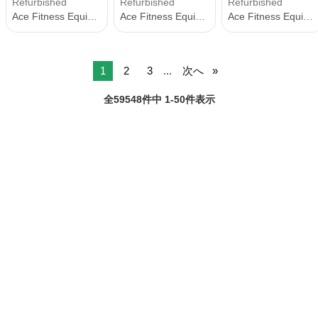
1
2
3
...
次へ
全59548件中 1-50件表示