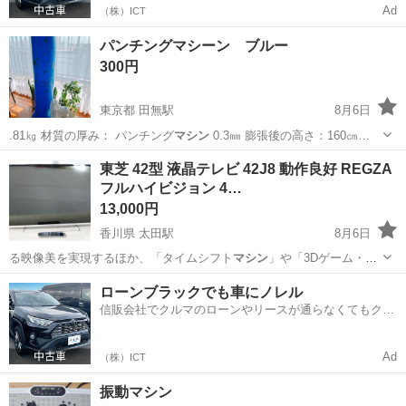
Ad
（株）ICT
パンチングマシーン ブルー
300円
東京都 田無駅
8月6日
.81㎏ 材質の厚み： パンチング
マシン
0.3㎜ 膨張後の高さ：160㎝…
東京
西東京市
田無駅
武道、格闘技
東芝 42型 液晶テレビ 42J8 動作良好 REGZA
フルハイビジョン 4…
パンチングマシーン
13,000円
香川県 太田駅
8月6日
る映像美を実現するほか、「タイムシフト
マシン
」や「3Dゲーム・タ
ーボ」など、 録画…
香川
高松市
太田駅
テレビ
東芝
ローンブラックでも車にノレル
信販会社でクルマのローンやリースが通らなくてもクル
マをご利用いただけるサービスがあります！
Ad
（株）ICT
振動マシン