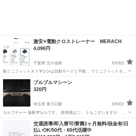
やカップルとの応募OK◎年間休日129日＆休出なしでプライベート充
佐賀
伊万里市
東山代駅
その他
実♪業務はクリーンルームで快適作業◎自社正社員登用制度あり★1食
300円～の格安食堂あり！《佐...
激安⭐️電動クロストレーナー MERACH
4,096円
千葉県 北小金駅
8月6日
動ミニフィットネス
マシン
は自動モードと手動… でミニフィットネス
マシン
を調節することがで… るミニフィットネス
マシン
は両親や恋
千葉
松戸市
北小金駅
美容家電
ブルブルマシーン
人、ご友…
320円
埼玉県 東川口駅
8月6日
カルプチャー 振動
マシン
です。 使用感はご… トもございますが、
マ
シン
を置きっぱなしだっ…
埼玉
川口市
東川口駅
フィットネス、トレーニング
交通誘導/即入寮可/寮費2ヶ月無料/祝金有/日
払いOK/50代・60代活躍中
ブルブルマシーン