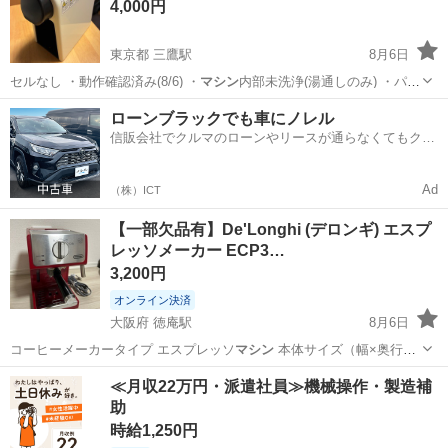
4,000円
東京都 三鷹駅
8月6日
セルなし ・動作確認済み(8/6) ・
マシン
内部未洗浄(湯通しのみ) ・パー
ツ洗浄…
東京
三鷹市
三鷹駅
キッチン家電
ローンブラックでも車にノレル
信販会社でクルマのローンやリースが通らなくてもクル
マをご利用いただけるサービスがあります！
Ad
（株）ICT
【一部欠品有】De'Longhi (デロンギ) エスプ
レッソメーカー ECP3…
3,200円
オンライン決済
大阪府 徳庵駅
8月6日
コーヒーメーカータイプ エスプレッソ
マシン
本体サイズ（幅×奥行×
高）：210×…
大阪
大阪市
徳庵駅
キッチン家電
≪月収22万円・派遣社員≫機械操作・製造補
助
時給1,250円