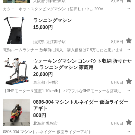
大阪府 河内松原駅
8月6日
カタニ ホットスタンピング
マシン
（箔押し）中古 200V
大阪
堺市
河内松原駅
その他
ランニングマシン
15,000円
滋賀県 近江舞子駅
8月6日
電動ルームランナー 数年前に購入、購入価格は7.8万したと思います。
使う気がなくなったので、お譲りします。 持ち運びが困難な為、取り
滋賀
大津市
近江舞子駅
ランニング、ジョギング
ウォーキングマシン コンパクト収納 折りたた
に来ていただける方限定でお願いします。早い方優先します。
み ランニングマシン 家庭用
20,600円
東京都 小作駅
8月6日
【3HPモーター＆速度1-10km/h】 パワフルな3HPモーターを搭載し、
速度は1〜10km/hまで調節可能。ウォーキングから軽いランニングま
東京
羽村市
小作駅
フィットネス、トレーニング
0806-004 マシントルネイダー 仮面ライダー
で、自分のペースで運動できます。 【3段傾斜付き＆最大耐荷重
アギト
160kg】 3段...
800円
北海道 札幌市
8月6日
0806-004
マシン
トルネイダー 仮面ライダーアギト …