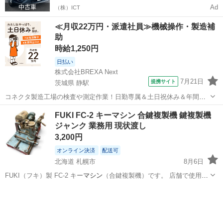
Ad
（株）ICT
≪月収22万円・派遣社員≫機械操作・製造補
助
時給1,250円
日払い
株式会社BREXA Next
7月21日
提携サイト
茨城県 静駅
コネクタ製造工場の検査や測定作業！日勤専属＆土日祝休み＆年間休
日128日★クリーンルーム内作業★マイカー通勤OK＆無料駐車場あり
茨城
常陸大宮市
静駅
その他
FUKI FC-2 キーマシン 合鍵複製機 鍵複製機
★就業先食堂利用可！日払い制度あり！《茨城県常陸大宮市》 人気の
ジャンク 業務用 現状渡し
工場のお仕事 ◇コネクタ製造工...
3,200円
オンライン決済
配送可
北海道 札幌市
8月6日
FUKI（フキ）製 FC-2 キー
マシン
（合鍵複製機）です。 店舗で使用さ
れ…
北海道
札幌市
その他
FUKI