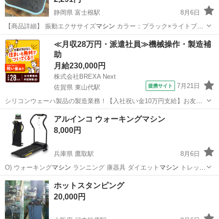
静岡県 富士根駅
8月6日
【商品詳細】 振動エクササイズ
マシン
カラー：ブラック×ライトブル
ー …
静岡
富士宮市
富士根駅
その他
マシン
≪月収28万円・派遣社員≫機械操作・製造補
助
月給230,000円
株式会社BREXA Next
7月21日
提携サイト
佐賀県 東山代駅
シリコンウェーハ製品の製造業務！【入社祝い金10万円支給】お友達
やカップルとの応募OK◎年間休日129日＆休出なしでプライベート充
佐賀
伊万里市
東山代駅
その他
アルインコ ウォーキングマシン
実♪業務はクリーンルームで快適作業◎自社正社員登用制度あり★1食
8,000円
300円～の格安食堂あり！《佐...
兵庫県 鷹取駅
8月6日
O) ウォーキング
マシン
ランニング 康器具 ダイエット
マシン
トレッド
ミル コ…
兵庫
神戸市
鷹取駅
ランニング、ジョギング
ホットスタンピング
20,000円