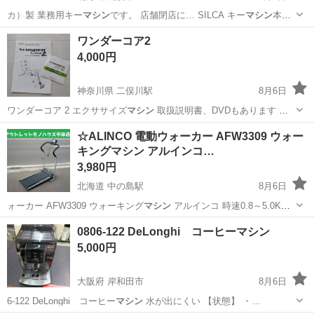
カ）製 業務用キー
マシン
です。 店舗閉店に… SILCA キー
マシン
本体
* 100V…
北海道
札幌市
防災、セキュリティ
ワンダーコア2
4,000円
神奈川県 二俣川駅
8月6日
ワンダーコア 2 エクササイズ
マシン
取扱説明書、DVDもあります 中
古…
神奈川
横浜市
二俣川駅
フィットネス、トレーニング
☆ALINCO 電動ウォーカー AFW3309 ウォー
キングマシン アルインコ…
3,980円
北海道 中の島駅
8月6日
ォーカー AFW3309 ウォーキング
マシン
アルインコ 時速0.8～5.0Km
…
北海道
札幌市
中の島駅
フィットネス、トレーニング
0806-122 DeLonghi コーヒーマシン
5,000円
大阪府 岸和田市
8月6日
6-122 DeLonghi コーヒー
マシン
水が出にくい 【状態】 ・…