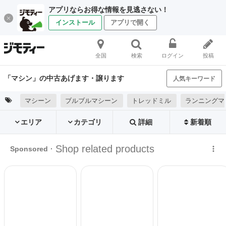
アプリならお得な情報を見逃さない！
インストール
アプリで開く
全国
検索
ログイン
投稿
「マシン」の中古あげます・譲ります
人気キーワード
マシーン
ブルブルマシーン
トレッドミル
ランニングマ
エリア
カテゴリ
詳細
新着順