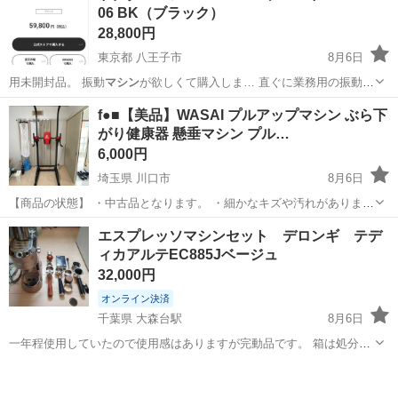
06 BK（ブラック）
28,800円
東京都 八王子市
8月6日
用未開封品。 振動
マシン
が欲しくて購入しま… 直ぐに業務用の振動
マ
シン
が手に入りましたの…
東京
八王子市
フィットネス、トレーニング
マシン
f●■【美品】WASAI プルアップマシン ぶら下
がり健康器 懸垂マシン プル…
6,000円
埼玉県 川口市
8月6日
【商品の状態】 ・中古品となります。 ・細かなキズや汚れがありま
す。 ・使用期間２年ほど ・大きく目立つような傷みはないです。 ・
埼玉
川口市
フィットネス、トレーニング
エスプレッソマシンセット デロンギ テデ
高さ調整可能 ●現状渡しとなります。 【上下2分割にして保管】 【商
ィカアルテEC885Jベージュ
品情報】 メーカー...
32,000円
オンライン決済
千葉県 大森台駅
8月6日
一年程使用していたので使用感はありますが完動品です。 箱は処分し
てしまったのでありません。 本体付属品に加え 別で購入した
千葉
千葉市
大森台駅
キッチン家電
エスプレッソ
homecafeボトムレスフィルター8000円相当 NEOUZAダブルポルタフ
ィルター5000円相当...