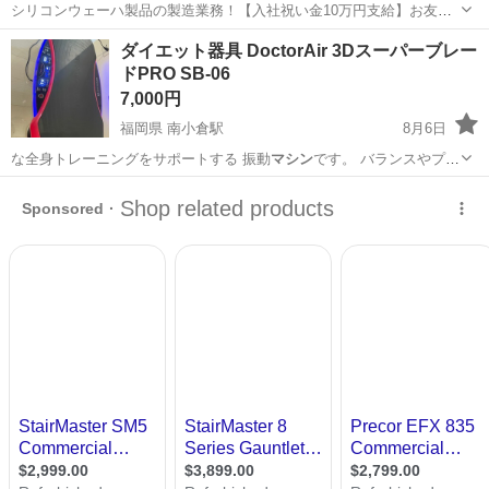
シリコンウェーハ製品の製造業務！【入社祝い金10万円支給】お友達
やカップルとの応募OK◎年間休日129日＆休出なしでプライベート充
佐賀
伊万里市
東山代駅
その他
ダイエット器具 DoctorAir 3Dスーパーブレー
実♪業務はクリーンルームで快適作業◎自社正社員登用制度あり★1食
ドPRO SB-06
300円～の格安食堂あり！《佐...
7,000円
福岡県 南小倉駅
8月6日
な全身トレーニングをサポートする 振動
マシン
です。 バランスやプラ
ンクエクササイズ…
福岡
北九州市
南小倉駅
美容家電
タッチパネル