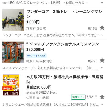
pan LEG MAGIC X レッグ
マシン
【状態】 ・使用に伴う多…
大阪
枚方市
フィットネス、トレーニング
LEG
ワンダーコア 2 筋トレ トレーニングマシ
ン
1,000円
京都府 寺田駅
8月6日
ワンダーコア 2 になります 画像の物が全てです 5、6年前？ですか
ね？購入して、肩の腱盤断裂によりトレーニング用にと購入しまし
京都
城陽市
寺田駅
その他
5in1マルチファンクショナルスミスマシン
た。 説明書やDVDもあったのですが何処に仕舞い込んだのかわからず
180,000円
で探してますが無いものとしてお...
オンライン決済
神奈川県 南林間駅
8月6日
スミス
マシン
とケーブル 化した多機能な複合
マシン
です。 【標… 内
容】 ・スミス
マシン
本体 ・ベンチ1… 【スミス
マシン
本体説明】 ・
神奈川
大和市
南林間駅
フィットネス、トレーニング
≪月収28万円・派遣社員≫機械操作・製造補
メ… ・タイプ: スミス
マシン
・ケーブル
助
月給230,000円
株式会社BREXA Next
7月21日
提携サイト
佐賀県 東山代駅
シリコンウェーハ製品の製造業務！【入社祝い金10万円支給】お友達