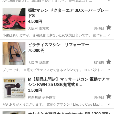
Amazonで購入し、10回ほど使用しました。 動作異常なし
https://amzn.asia/d/04QJFHzc
東京
新宿区
飯田橋駅
キッチン家電
振動マシン ドクターエア 3Dスーパーブレー
ドS
4,500円
大阪府 南方駅
8月6日
小傷はありますが、使用頻度は少ないため状態は良いです。 動作も問
題ありません。 写真に写っているもののみです。 見づらいですが、コ
大阪
大阪市
南方駅
フィットネス、トレーニング
ピラティスマシン リフォーマー
ンセントあります。 型番 SB-002 近場であればお運びしますのでご相
マシン
70,000円
談ください。
大阪府 都島駅
8月6日
ブリーです。 自宅でピラティスができる
マシン
です。 コンパクトに収
納もできます。 …
大阪
大阪市
都島駅
フィットネス、トレーニング
M【新品未開封】マッサージガン 電動ケアマ
シン KWH-25 USB充電式 6…
1,500円
神奈川県 伊勢原市
8月6日
だきありがとうございます。 電動ケア
マシン
「Electric Care Mach…
神奈川
伊勢原市
美容家電
USB
★おまとめ割引★ Healthmate SB-1200 電動