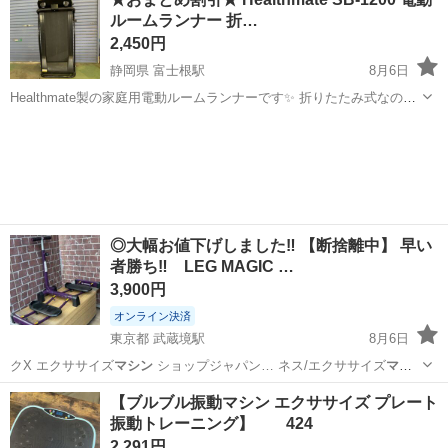
ルームランナー 折…
2,450円
静岡県 富士根駅
8月6日
Healthmate製の家庭用電動ルームランナーです✨ 折りたたみ式なの
で、使わない時はコンパクト収納可能！ ウォーキングや軽いランニン
静岡
富士宮市
富士根駅
その他
ランナー
グ、自宅トレーニングにおすすめです🏃‍♂️ 通電・ベルト動作確認済み！
...
◎大幅お値下げしました‼️ 【断捨離中】 早い
者勝ち‼️ LEG MAGIC …
3,900円
オンライン決済
東京都 武蔵境駅
8月6日
クX エクササイズ
マシン
ショップジャパン… ネス/エクササイズ
マシ
ン
下半身のト… 下半身トレーニング
マシン
今後も使う…
東京
三鷹市
武蔵境駅
ダイエットグッズ
【ブルブル振動マシン エクササイズ プレート
振動トレーニング】 424
2,291円