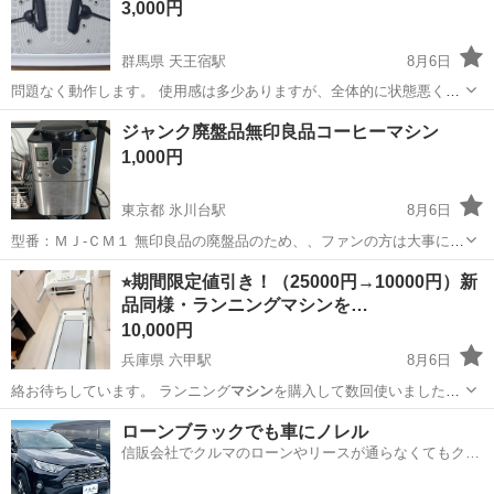
3,000円
群馬県 天王宿駅
8月6日
問題なく動作します。 使用感は多少ありますが、全体的に状態悪くな
いかと思います。 箱、説明書等はありません。 値下げ不可です。 今
群馬
桐生市
天王宿駅
フィットネス、トレーニング
ジャンク廃盤品無印良品コーヒーマシン
日、明日受け取り来れる方優先します～
マシン
1,000円
東京都 氷川台駅
8月6日
型番：ＭＪ‐ＣＭ１ 無印良品の廃盤品のため、、ファンの方は大事にし
てくださると思い今回出品いたしました。 修理しても直るのかは不明
東京
練馬区
氷川台駅
キッチン家電
廃盤
⭐︎期間限定値引き！（25000円→10000円）新
ですので、それでもよろしければお譲りいたします。 また、動きます
品同様・ランニングマシンを…
が以下の不良があります。 ...
10,000円
兵庫県 六甲駅
8月6日
絡お待ちしています。 ランニング
マシン
を購入して数回使いました
が、使わなくな…
兵庫
神戸市
六甲駅
ランニング、ジョギング
マシン
ローンブラックでも車にノレル
信販会社でクルマのローンやリースが通らなくてもクル
マをご利用いただけるサービスがあります！