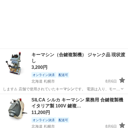
キーマシン（合鍵複製機） ジャンク品 現状渡
し
3,200円
オンライン決済
配送可
北海道 札幌市
8月6日
します⚠️ 店舗で使用されていたキー
マシン
です。 電源は入り、モータ
ーも回転し…
北海道
札幌市
その他
SILCA シルカ キーマシン 業務用 合鍵複製機
イタリア製 100V 鍵複…
11,200円
オンライン決済
配送可
北海道 札幌市
8月6日