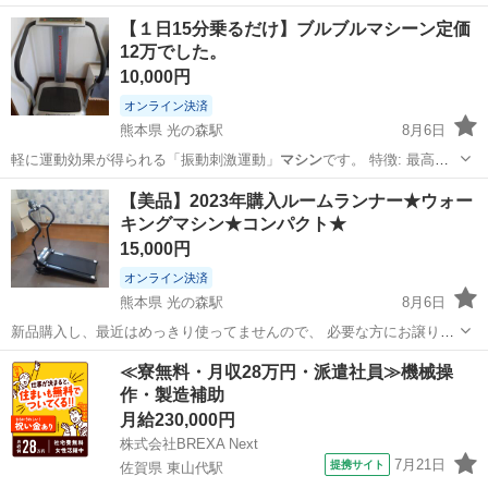
北海道
札幌市
おもちゃ
現地
【１日15分乗るだけ】ブルブルマシーン定価
12万でした。
10,000円
オンライン決済
熊本県 光の森駅
8月6日
軽に運動効果が得られる「振動刺激運動」
マシン
です。 特徴: 最高で
毎分1,30…
熊本
菊池郡
光の森駅
フィットネス、トレーニング
【美品】2023年購入ルームランナー★ウォー
キングマシン★コンパクト★
ブルブルマシーン
15,000円
オンライン決済
熊本県 光の森駅
8月6日
新品購入し、最近はめっきり使ってませんので、 必要な方にお譲りし
ます。 35000円ほどで購入しました。 使用期間は実質1年くらいで
熊本
菊池郡
光の森駅
フィットネス、トレーニング
≪寮無料・月収28万円・派遣社員≫機械操
す。 キャスター付きで移動も楽です。
作・製造補助
ランナー
月給230,000円
株式会社BREXA Next
7月21日
提携サイト
佐賀県 東山代駅