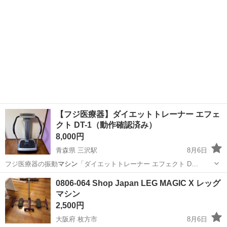
【フジ医療器】ダイエットトレーナー エフェ
クト DT-1（動作確認済み）
8,000円
青森県 三沢駅
8月6日
フジ医療器の振動
マシン
「ダイエットトレーナー エフェクト D…
青森
三沢市
三沢駅
美容家電
0806-064 Shop Japan LEG MAGIC X レッグ
マシン
2,500円
大阪府 枚方市
8月6日