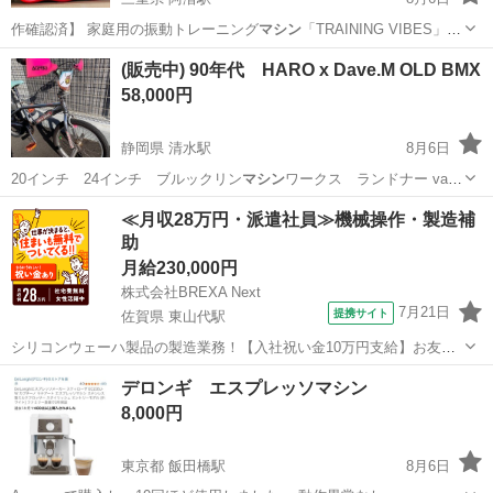
作確認済】 家庭用の振動トレーニング
マシン
「TRAINING VIBES」で
す。…
三重
津市
阿漕駅
美容家電
(販売中) 90年代 HARO x Dave.M OLD BMX
58,000円
静岡県 清水駅
8月6日
20インチ 24インチ ブルックリン
マシン
ワークス ランドナー vans
バンズ…
静岡
静岡市
清水駅
BMX
バイ
≪月収28万円・派遣社員≫機械操作・製造補
助
月給230,000円
株式会社BREXA Next
7月21日
提携サイト
佐賀県 東山代駅
シリコンウェーハ製品の製造業務！【入社祝い金10万円支給】お友達
やカップルとの応募OK◎年間休日129日＆休出なしでプライベート充
佐賀
伊万里市
東山代駅
その他
デロンギ エスプレッソマシン
実♪業務はクリーンルームで快適作業◎自社正社員登用制度あり★1食
8,000円
300円～の格安食堂あり！《佐...
東京都 飯田橋駅
8月6日