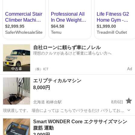
自社ローンに頼らず車にノレル
理想のクルマがあるけど審査に通らない方へ
Ad
（株）ICT
エリプティカルマシン
8,000円
北海道 柏林台駅
8月6日
現状渡しです。 場合によっては こちらでバラせるだけ バラしてお渡
しします。 値下げ交渉可能
北海道
帯広市
柏林台駅
フィットネス、トレーニング
Smart WONDER Core エクササイズマシン
腹筋 運動
2,000円