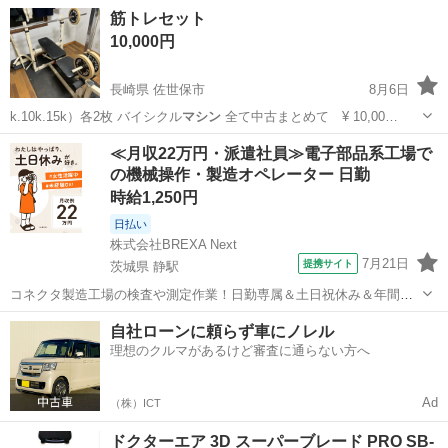
大阪
岸和田市
キッチン家電
マシン
筋トレセット
10,000円
長崎県 佐世保市
8月6日
k.10k.15k）各2枚 バイシクル
マシン
全て中古まとめて ¥ 10,00…
長崎
佐世保市
スポーツ
筋トレ
≪月収22万円・派遣社員≫電子部品系工場で
の機械操作・製造オペレーター 日勤
時給1,250円
日払い
株式会社BREXA Next
7月21日
提携サイト
茨城県 静駅
コネクタ製造工場の検査や測定作業！日勤専属＆土日祝休み＆年間休
日128日★クリーンルーム内作業★マイカー通勤OK＆無料駐車場あり
茨城
常陸大宮市
静駅
その他
自社ローンに頼らず車にノレル
★就業先食堂利用可！日払い制度あり！《茨城県常陸大宮市》 人気の
理想のクルマがあるけど審査に通らない方へ
工場のお仕事 ◇コネクタ製造工...
Ad
（株）ICT
ドクターエア 3D スーパーブレード PRO SB-