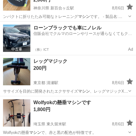
神奈川県 新百合ヶ丘駅
8月6日
ンパクトに折りたたみ可能なトレーニング
マシン
です。 - 製品名:
Smart…
神奈川
川崎市
新百合ヶ丘駅
フィットネス、トレーニング
ローンブラックでも車にノレル
信販会社でクルマのローンやリースが通らなくてもクル
マをご利用いただけるサービスがあります！
Ad
（株）ICT
レッグマジック
200円
東京都 清瀬駅
8月6日
ササイズを目的に開発されたエクササイズ
マシン
、レッグマジックX。
1セット60秒…
東京
清瀬市
清瀬駅
フィットネス、トレーニング
Wolfyokの懸垂マシンです
1,800円
埼玉県 東久留米駅
8月6日
Wolfyokの懸垂
マシン
で、赤と黒の配色が特徴です。