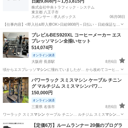
日給9,808円～1万3,815円
株式会社中央トラフィック・システム
東京都 八王子市
スポンサー：求人ボックス
06月08日
【仕事内容】<即入社&即入寮OK>日給9808円～日払い・日給保証など
待遇充実!寮費2ヶ月無料×祝金4.5万円有 <募集情報> 時間・お金の心配
アルバイト・パート
ブレビルBES920XL コーヒーメーカー エス
ゼロでスタート/ ・2ヶ月寮費費無料 ・入社祝い金4.5万円 ・日払いOK
プレッソマシン全揃いセット
・プライベ...
514,074円
オンライン決済
大阪府 長原駅
8月6日
頃からエスプレッソ
マシン
に憧れていましたが… から改めてコーヒー
マシン
について調べ始め、…
大阪
大阪市
長原駅
キッチン家電
パワーラック スミスマシン ケーブル チニン
グ マルチジム スミスマシンパワ…
150,000円
オンライン決済
三重県 名張市
8月6日
ワーラック スミス
マシン
ケーブル チニン… ルチジム スミス
マシン
パ
ワーラック イン…
三重
名張市
フィットネス、トレーニング
スミスマシン
【定価6万】ルームランナー 20個のプログラ