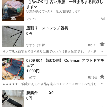
【汚れOK‼️】古い洋服、一袋まるまる買取し
OK◎無料駐車場完備！《茨城県常陸大宮市》 人気の工場のお仕事 ◇
ます✨
電子部品製造倉庫内の事務...
状態が悪くてもOK！最大限買取します
Ad
プリフラ
股割り ストレッチ器具
0円
すずかけ台駅
8月9日
横浜市旭区自宅まで引き取りに来ていただける方限定です。 早く取り
に来られる方を優先させていただきます。 ノークレームノーリターン
神奈川
横浜市
すずかけ台駅
フィットネス、トレーニング
0809-604 【ECO割】 Coleman アウトドアチ
でお願いします。
ェア
1,000円
川崎市
8月9日
★★★★★ ご自宅にある不要品を是非ジモティースポットへお持ち込
みしませんか？ 家電、趣味・スポーツ・レジャー用品、こども用品、
神奈川
川崎市
その他
Coleman
腹筋台 ¥0
衣料服飾品、生活雑貨、家具、本、CD・DVDなどが無料でまとめて持
0円
ち込めます！ ※詳細はこ...