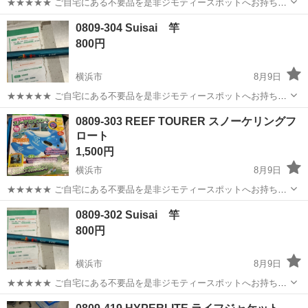
★★★★★ ご自宅にある不要品を是非ジモティースポットへお持ち込
みしませんか？ 家電、趣味・スポーツ・レジャー用品、こども用品、
神奈川
川崎市
サッカー
現地
0809-304 Suisai 竿
衣料服飾品、生活雑貨、家具、本、CD・DVDなどが無料でまとめて持
800円
ち込めます！ ※詳細はこ...
横浜市
8月9日
★★★★★ ご自宅にある不要品を是非ジモティースポットへお持ち込
みしませんか？ 家電、趣味・スポーツ・レジャー用品、こども用品、
神奈川
横浜市
その他
現地
0809-303 REEF TOURER スノーケリングフ
衣料服飾品、生活雑貨、家具、本、CD・DVDなどが無料でまとめて持
ロート
ち込めます！ ※詳細はこ...
1,500円
横浜市
8月9日
★★★★★ ご自宅にある不要品を是非ジモティースポットへお持ち込
みしませんか？ 家電、趣味・スポーツ・レジャー用品、こども用品、
神奈川
横浜市
スポーツ
現地
0809-302 Suisai 竿
衣料服飾品、生活雑貨、家具、本、CD・DVDなどが無料でまとめて持
800円
ち込めます！ ※詳細はこ...
横浜市
8月9日
★★★★★ ご自宅にある不要品を是非ジモティースポットへお持ち込
みしませんか？ 家電、趣味・スポーツ・レジャー用品、こども用品、
神奈川
横浜市
その他
現地