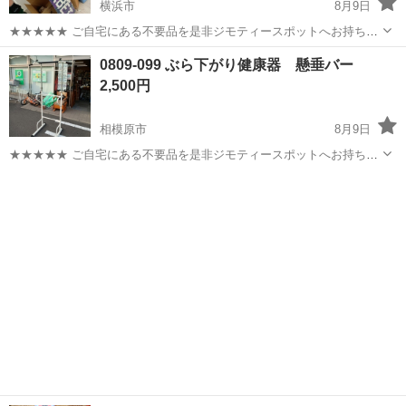
横浜市
8月9日
★★★★★ ご自宅にある不要品を是非ジモティースポットへお持ち込
みしませんか？ 家電、趣味・スポーツ・レジャー用品、こども用品、
神奈川
横浜市
スノーボード
DAYZ
0809-099 ぶら下がり健康器 懸垂バー
衣料服飾品、生活雑貨、家具、本、CD・DVDなどが無料でまとめて持
2,500円
ち込めます！ ※詳細はこ...
相模原市
8月9日
★★★★★ ご自宅にある不要品を是非ジモティースポットへお持ち込
みしませんか？ 家電、趣味・スポーツ・レジャー用品、こども用品、
神奈川
相模原市
フィットネス、トレーニング
衣料服飾品、生活雑貨、家具、本、CD・DVDなどが無料でまとめて持
ぶら下がり健康器
ち込めます！ ※詳細はこ...