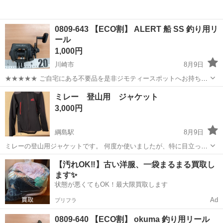
0809-643 【ECO割】 ALERT 船 SS 釣り用リ
ール
1,000円
川崎市
8月9日
★★★★★ ご自宅にある不要品を是非ジモティースポットへお持ち込
みしませんか？ 家電、趣味・スポーツ・レジャー用品、こども用品、
神奈川
川崎市
その他
リール
ミレー 登山用 ジャケット
衣料服飾品、生活雑貨、家具、本、CD・DVDなどが無料でまとめて持
3,000円
ち込めます！ ※詳細はこ...
綱島駅
8月9日
ミレーの登山用ジャケットです。 何度か使いましたが、特に目立った
スレ傷なくまだまだ使えると思います。
神奈川
横浜市
綱島駅
スポーツウェア
【汚れOK‼️】古い洋服、一袋まるまる買取し
ます✨
状態が悪くてもOK！最大限買取します
Ad
プリフラ
0809-640 【ECO割】 okuma 釣り用リール