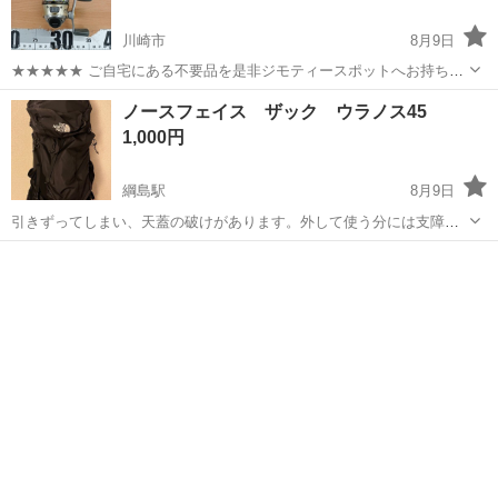
川崎市
8月9日
★★★★★ ご自宅にある不要品を是非ジモティースポットへお持ち込
みしませんか？ 家電、趣味・スポーツ・レジャー用品、こども用品、
神奈川
川崎市
その他
リール
ノースフェイス ザック ウラノス45
衣料服飾品、生活雑貨、家具、本、CD・DVDなどが無料でまとめて持
1,000円
ち込めます！ ※詳細はこ...
綱島駅
8月9日
引きずってしまい、天蓋の破けがあります。外して使う分には支障あ
りません。 他にも細かな傷破れや一部ファスナーの紐がない等ありま
神奈川
横浜市
綱島駅
その他
す。 ほぼ廃盤扱いのため部品取りか、お試しで登山ザックを使いたい
方向けです。 アルミポールがが...