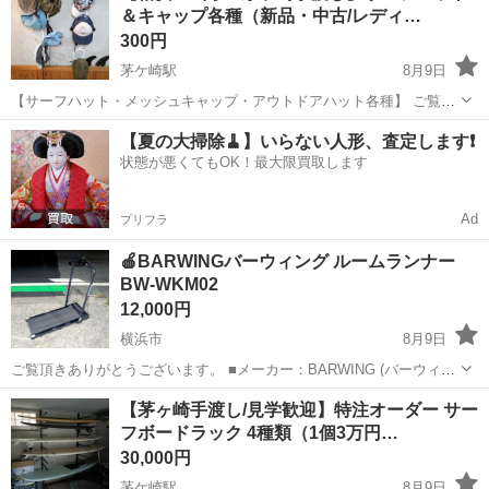
＆キャップ各種（新品・中古/レディ…
ち込めます！ ※詳細はこ...
300円
茅ケ崎駅
8月9日
​【サーフハット・メッシュキャップ・アウトドアハット各種】 ​ご覧い
ただきありがとうございます！ 海水浴やサーフィン、SUP、プール、
神奈川
茅ヶ崎市
茅ケ崎駅
マリンスポーツ
サーフハット
【夏の大掃除🧹】いらない人形、査定します❗️
アウトドアの日焼け防止に大活躍するサーフハット＆キャップ類をお
状態が悪くてもOK！最大限買取します
得にお譲りいたします。 ...
Ad
プリフラ
🍎BARWINGバーウィング ルームランナー
BW-WKM02
12,000円
横浜市
8月9日
ご覧頂きありがとうございます。 ■メーカー：BARWING (バーウィン
グ) ■型番：BW-WKM02 ■最高速度：12km/h ■耐荷重：150kg ■連続使
神奈川
横浜市
ランニング、ジョギング
バーウィング
【茅ヶ崎手渡し/見学歓迎】特注オーダー サー
用時間：100分 ■ベルトサイズ：380×960mm...
フボードラック 4種類（1個3万円…
30,000円
茅ケ崎駅
8月9日