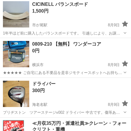
神奈川
平塚市
スポーツ
リユース
CICINELL バランスボード
しています。 ★★★★★ ご自宅にある不要品を是非ジモティースポッ
1,500円
トへお持ち込み...
市が尾駅
8月9日
1年半ほど前に購入したバランスボードです。 引越しにより、お譲り
いたします。 平日の夕方以降もしくは土日に、指定のパーキング（横
神奈川
横浜市
市が尾駅
フィットネス、トレーニング
0809-210 【無料】 ワンダーコア
浜市青葉区市ヶ尾町）まで取りに来てくださる方を優先させていただ
天然
0円
きます。 ■商品名 CICIN...
横浜市
8月9日
★★★★★ ご自宅にある不要品を是非ジモティースポットへお持ち込
みしませんか？ 家電、趣味・スポーツ・レジャー用品、こども用品、
神奈川
横浜市
フィットネス、トレーニング
ワンダーコア
ドライバー
衣料服飾品、生活雑貨、家具、本、CD・DVDなどが無料でまとめて持
300円
ち込めます！ ※詳細はこ...
海老名駅
8月9日
ブリヂストン ツアーステージv002 ドライバー 中古です。傷等あり
ますが問題なく使えます。 よろしくお願い致します。
神奈川
海老名市
海老名駅
ゴルフ
≪月収35万円・派遣社員≫クレーン・フォー
クリフト・重機