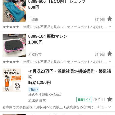
0809-606 【ECO割】 シュラフ
衣料服飾品、生活雑貨、家具、本、CD・DVDなどが無料でまとめて持
800円
ち込めます！ ※詳細はこ...
川崎市
8月9日
★★★★★ ご自宅にある不要品を是非ジモティースポットへお持ち込
みしませんか？ 家電、趣味・スポーツ・レジャー用品、こども用品、
神奈川
川崎市
その他
シュラフ
0809-104 振動マシン
衣料服飾品、生活雑貨、家具、本、CD・DVDなどが無料でまとめて持
1,000円
ち込めます！ ※詳細はこ...
相模原市
8月9日
★★★★★ ご自宅にある不要品を是非ジモティースポットへお持ち込
みしませんか？ 家電、趣味・スポーツ・レジャー用品、こども用品、
神奈川
相模原市
フィットネス、トレーニング
マシン
≪月収23万円・派遣社員≫機械操作・製造補
衣料服飾品、生活雑貨、家具、本、CD・DVDなどが無料でまとめて持
助
ち込めます！ ※詳細はこ...
時給1,250円
日払い
株式会社BREXA Next
7月21日
提携サイト
茨城県 静駅
倉庫内での事務業務！月収例22万円以上★残業少なめ◎20代・30代・
40代の男女活躍中！空調完備で快適作業★食堂利用可◎マイカー通勤
茨城
常陸大宮市
静駅
その他