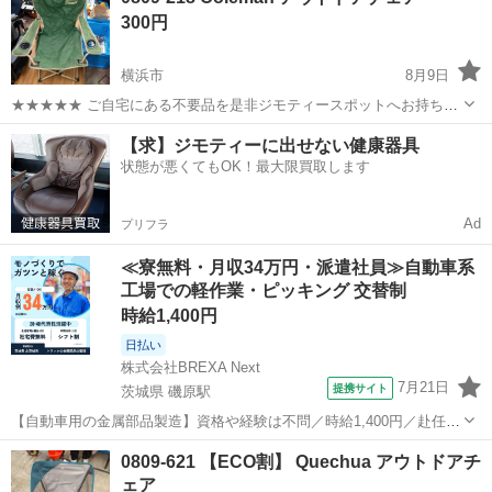
300円
ち込めます！ ※詳細はこ...
横浜市
8月9日
★★★★★ ご自宅にある不要品を是非ジモティースポットへお持ち込
みしませんか？ 家電、趣味・スポーツ・レジャー用品、こども用品、
神奈川
横浜市
その他
Coleman
【求】ジモティーに出せない健康器具
衣料服飾品、生活雑貨、家具、本、CD・DVDなどが無料でまとめて持
状態が悪くてもOK！最大限買取します
ち込めます！ ※詳細はこ...
Ad
プリフラ
≪寮無料・月収34万円・派遣社員≫自動車系
工場での軽作業・ピッキング 交替制
時給1,400円
日払い
株式会社BREXA Next
7月21日
提携サイト
茨城県 磯原駅
【自動車用の金属部品製造】資格や経験は不問／時給1,400円／赴任旅
費会社負担／正社員登用のチャンスあり／食堂利用可能／マイカー通
茨城
北茨城市
磯原駅
その他
0809-621 【ECO割】 Quechua アウトドアチ
勤OK《茨城県茨城市》 人気の工場のお仕事 ◇トラックの金属部品の
ェア
製造◇ ★トラックの金属...