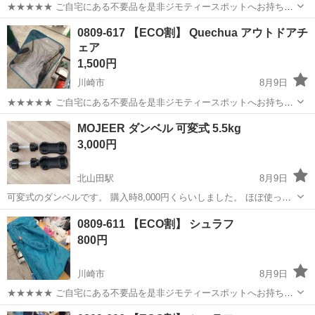
★★★★★ ご自宅にある不要品を是非ジモティースポットへお持ち込
みしませんか？ 家電、趣味・スポーツ・レジャー用品、こども用品、
神奈川
川崎市
スポーツ
Coleman
0809-617 【ECO割】 Quechua アウトドアチ
衣料服飾品、生活雑貨、家具、本、CD・DVDなどが無料でまとめて持
ェア
ち込めます！ ※詳細はこ...
1,500円
川崎市
8月9日
★★★★★ ご自宅にある不要品を是非ジモティースポットへお持ち込
みしませんか？ 家電、趣味・スポーツ・レジャー用品、こども用品、
神奈川
川崎市
スポーツ
アウトドア
MOJEER ダンベル 可変式 5.5kg
衣料服飾品、生活雑貨、家具、本、CD・DVDなどが無料でまとめて持
3,000円
ち込めます！ ※詳細はこ...
北山田駅
8月9日
可変式のダンベルです。 購入時8,000円くらいしました。 ほぼ使って
いませんので状態は綺麗です。 取っ手部分のサビ等もありません。 指
神奈川
横浜市
北山田駅
その他
MOJEER
0809-611 【ECO割】 シュラフ
定場所（北山田駅付近）まで来ていただける方にお譲りします。 中古
800円
品...
川崎市
8月9日
★★★★★ ご自宅にある不要品を是非ジモティースポットへお持ち込
みしませんか？ 家電、趣味・スポーツ・レジャー用品、こども用品、
神奈川
川崎市
その他
シュラフ