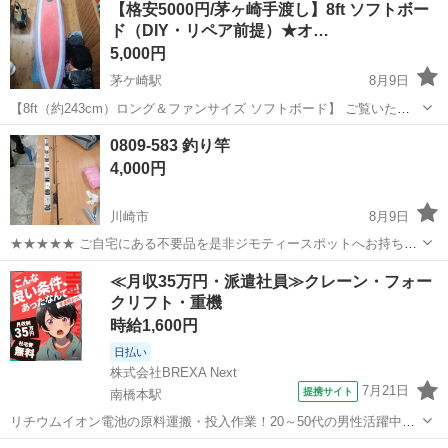
【格安5000円/茅ヶ崎手渡し】8ft ソフトボー
ド（DIY・リペア前提）★オ…
5,000円
茅ケ崎駅
8月9日
【8ft（約243cm）ロング＆ファンサイズ ソフトボード】 ​ご覧いただ
きありがとうございます！ 浮力抜群でテイクオフが非常に早い8ftサイ
神奈川
茅ヶ崎市
茅ケ崎駅
マリンスポーツ
0809-583 釣り竿
ズのソフトボード（スポンジボード）です。 ​専用フィンが欠品してい
4,000円
るため、*...
川崎市
8月9日
★★★★★ ご自宅にある不要品を是非ジモティースポットへお持ち込
みしませんか？ 家電、趣味・スポーツ・レジャー用品、こども用品、
神奈川
川崎市
その他
釣り竿
≪月収35万円・派遣社員≫クレーン・フォー
衣料服飾品、生活雑貨、家具、本、CD・DVDなどが無料でまとめて持
クリフト・重機
ち込めます！ ※詳細はこ...
時給1,600円
日払い
株式会社BREXA Next
7月21日
提携サイト
南橋本駅
リチウムイオン電池の原料運搬・投入作業！20～50代の男性活躍中★
ワンルーム寮完備！赴任旅費会社負担！年間休日130日★フォークリフ