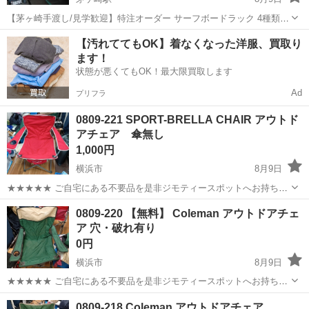
​【茅ヶ崎手渡し/見学歓迎】特注オーダー サーフボードラック 4種類
（1個3万円〜5万円）★定価約15万円/個★縦掛けバー付 ​説明文 ​【オー
神奈川
茅ヶ崎市
茅ケ崎駅
マリンスポーツ
【汚れててもOK】着なくなった洋服、買取り
ダーメイド サーフボードラック（全4種類）】 ​ご覧いただきありがと
ます！
うござ...
状態が悪くてもOK！最大限買取します
Ad
プリフラ
0809-221 SPORT-BRELLA CHAIR アウトド
アチェア 傘無し
1,000円
横浜市
8月9日
★★★★★ ご自宅にある不要品を是非ジモティースポットへお持ち込
みしませんか？ 家電、趣味・スポーツ・レジャー用品、こども用品、
神奈川
横浜市
その他
アウトドア
0809-220 【無料】 Coleman アウトドアチェ
衣料服飾品、生活雑貨、家具、本、CD・DVDなどが無料でまとめて持
ア 穴・破れ有り
ち込めます！ ※詳細はこ...
0円
横浜市
8月9日
★★★★★ ご自宅にある不要品を是非ジモティースポットへお持ち込
みしませんか？ 家電、趣味・スポーツ・レジャー用品、こども用品、
神奈川
横浜市
その他
Coleman
0809-218 Coleman アウトドアチェア
衣料服飾品、生活雑貨、家具、本、CD・DVDなどが無料でまとめて持