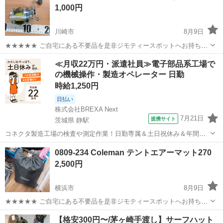
1,000円
川崎市
8月9日
★★★★★ ご自宅にある不要品を是非ジモティースポットへお持ち込
みしませんか？ 家電、趣味・スポーツ・レジャー用品、こども用品、
神奈川
川崎市
その他
okuma
≪月収22万円・派遣社員≫電子部品系工場で
衣料服飾品、生活雑貨、家具、本、CD・DVDなどが無料でまとめて持
の機械操作・製造オペレーター 日勤
ち込めます！ ※詳細はこ...
時給1,250円
日払い
株式会社BREXA Next
7月21日
提携サイト
茨城県 静駅
コネクタ製造工場の検査や測定作業！日勤専属＆土日祝休み＆年間休
日128日★クリーンルーム内作業★マイカー通勤OK＆無料駐車場あり
茨城
常陸大宮市
静駅
その他
0809-234 Coleman テントエアーマット270
★就業先食堂利用可！日払い制度あり！《茨城県常陸大宮市》 人気の
2,500円
工場のお仕事 ◇コネクタ製造工...
横浜市
8月9日
★★★★★ ご自宅にある不要品を是非ジモティースポットへお持ち込
みしませんか？ 家電、趣味・スポーツ・レジャー用品、こども用品、
神奈川
横浜市
その他
Coleman
【格安300円〜/茅ヶ崎手渡し】サーフハット
衣料服飾品、生活雑貨、家具、本、CD・DVDなどが無料でまとめて持