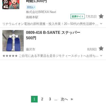
時給1,600円
日払い
株式会社BREXA Next
7月21日
提携サイト
南橋本駅
リチウムイオン電池の原料運搬・投入作業！20～50代の男性活躍中★
ワンルーム寮完備！赴任旅費会社負担！年間休日130日★フォークリフ
神奈川
相模原市
南橋本駅
その他
0809-416 B-SANTE ステッパー
ト免許お持ちの方、活躍中！就業先食堂利用可★《神奈川県相模原
500円
市》 人気の工場のお仕事 ◇電...
藤沢市
8月9日
★★★★★ ご自宅にある不要品を是非ジモティースポットへお持ち込
みしませんか？ 家電、趣味・スポーツ・レジャー用品、こども用品、
神奈川
藤沢市
フィットネス、トレーニング
ステッパー
衣料服飾品、生活雑貨、家具、本、CD・DVDなどが無料でまとめて持
ち込めます！ ※詳細はこ...
1
2
3
...
次へ