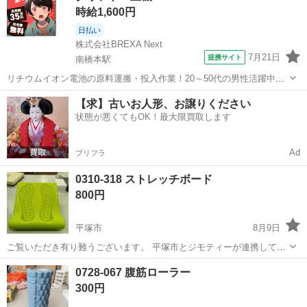
時給1,600円
日払い
株式会社BREXA Next
7月21日
提携サイト
南橋本駅
リチウムイオン電池の原料運搬・投入作業！20～50代の男性活躍中★
ワンルーム寮完備！赴任旅費会社負担！年間休日130日★フォークリフ
神奈川
相模原市
南橋本駅
その他
【求】古いお人形、お譲りください
ト免許お持ちの方、活躍中！就業先食堂利用可★《神奈川県相模原
状態が悪くてもOK！最大限買取します
市》 人気の工場のお仕事 ◇電...
Ad
プリフラ
0310-318 ストレッチボード
800円
平塚市
8月9日
ご覧いただき有り難うございます。 平塚市とジモティーが連携して運
営しています。 粗⼤ごみ等の減量を⽬的にまだ使えるものをリユース
神奈川
平塚市
スポーツ
リユース
0728-067 腹筋ローラー
しています。 ★★★★★ ご自宅にある不要品を是非ジモティースポッ
300円
トへお持ち込み...