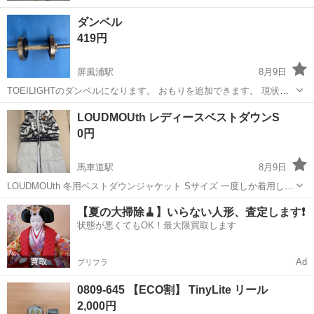
ダンベル
419円
屏風浦駅
8月9日
TOEILIGHTのダンベルになります。 おもりを追加できます。 現状
2.5kgが両サイドについています。
神奈川
横浜市
屏風浦駅
その他
ダンベル
LOUDMOUth レディースベストダウンS
0円
馬車道駅
8月9日
LOUDMOUth 冬用ベストダウンジャケット Sサイズ 一度しか着用して
いないため綺麗な状態です。
神奈川
横浜市
馬車道駅
ゴルフ
【夏の大掃除🧹】いらない人形、査定します❗️
状態が悪くてもOK！最大限買取します
Ad
プリフラ
0809-645 【ECO割】 TinyLite リール
2,000円