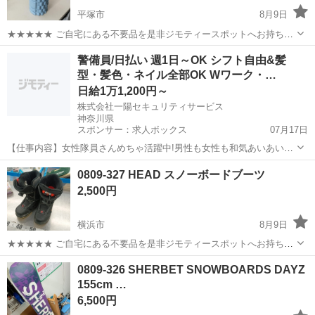
平塚市
8月9日
★★★★★ ご自宅にある不要品を是非ジモティースポットへお持ち込
みしませんか？ 家電、趣味・スポーツ・レジャー用品、こども用品、
神奈川
平塚市
フィットネス、トレーニング
腹筋
警備員/日払い 週1日～OK シフト自由&髪
衣料服飾品、生活雑貨、家具、本、CD・DVDなどが無料でまとめて持
型・髪色・ネイル全部OK Wワーク・…
ち込めます！ ※詳細はこ...
日給1万1,200円～
株式会社一陽セキュリティサービス
神奈川県
スポンサー：求人ボックス
07月17日
【仕事内容】女性隊員さんめちゃ活躍中!男性も女性も和気あいあいや
ってます 今回お任せするお仕事は… 通行する歩行者・車の案内のほか
アルバイト・パート
0809-327 HEAD スノーボードブーツ
パン屋さんでの見守り警備など! 季節によってはイベントの警備も お
2,500円
任せいたします / ウチは男性も...
横浜市
8月9日
★★★★★ ご自宅にある不要品を是非ジモティースポットへお持ち込
みしませんか？ 家電、趣味・スポーツ・レジャー用品、こども用品、
神奈川
横浜市
スノーボード
HEAD
0809-326 SHERBET SNOWBOARDS DAYZ
衣料服飾品、生活雑貨、家具、本、CD・DVDなどが無料でまとめて持
155cm …
ち込めます！ ※詳細はこ...
6,500円