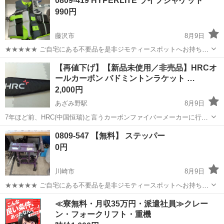
0809-419 HYPERLITE ライフジャケット
衣料服飾品、生活雑貨、家具、本、CD・DVDなどが無料でまとめて持
990円
ち込めます！ ※詳細はこ...
藤沢市
8月9日
★★★★★ ご自宅にある不要品を是非ジモティースポットへお持ち込
みしませんか？ 家電、趣味・スポーツ・レジャー用品、こども用品、
神奈川
藤沢市
その他
ライフジャケット
【再値下げ】【新品未使用／非売品】HRCオ
衣料服飾品、生活雑貨、家具、本、CD・DVDなどが無料でまとめて持
ールカーボン バドミントンラケット …
ち込めます！ ※詳細はこ...
2,000円
あざみ野駅
8月9日
7年ほど前、HRC(中国恒瑞)と言うカーボンファイバーメーカーに行
き、そちらで製造しているオールカーボンのバドミントンラケットを
神奈川
横浜市
あざみ野駅
その他
ラケット
0809-547 【無料】 ステッパー
頂きました。日本では手に入らない商品ですので、人と違うものがイ
0円
イ！と言う人にお勧めです(^^♪ ...
川崎市
8月9日
★★★★★ ご自宅にある不要品を是非ジモティースポットへお持ち込
みしませんか？ 家電、趣味・スポーツ・レジャー用品、こども用品、
神奈川
川崎市
フィットネス、トレーニング
ステッパー
≪寮無料・月収35万円・派遣社員≫クレー
衣料服飾品、生活雑貨、家具、本、CD・DVDなどが無料でまとめて持
ン・フォークリフト・重機
ち込めます！ ※詳細はこ...