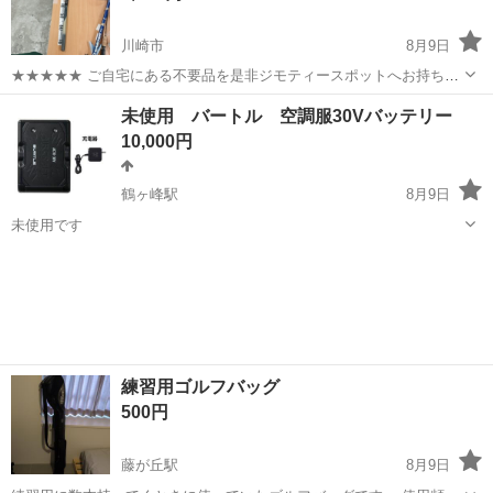
川崎市
8月9日
★★★★★ ご自宅にある不要品を是非ジモティースポットへお持ち込
みしませんか？ 家電、趣味・スポーツ・レジャー用品、こども用品、
神奈川
川崎市
その他
釣り竿
未使用 バートル 空調服30Vバッテリー
衣料服飾品、生活雑貨、家具、本、CD・DVDなどが無料でまとめて持
10,000円
ち込めます！ ※詳細はこ...
鶴ヶ峰駅
8月9日
未使用です
神奈川
横浜市
鶴ヶ峰駅
その他
バートル
練習用ゴルフバッグ
500円
藤が丘駅
8月9日