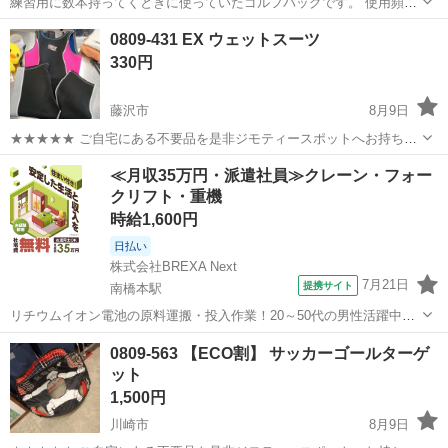
練習用に数本持ってくときに使っていたゴルフバッグです。 使用頻度
が低かったため状態は悪くありません。（合皮の加水分解もありませ
神奈川
横浜市
藤が丘駅
ゴルフ
ありません
0809-431 EX ウェットスーツ
ん。） 自宅付近であればお届けしますが、基本的には自宅に取りに来
330円
ていただける方優先とさせていただきます。
藤沢市
8月9日
★★★★★ ご自宅にある不要品を是非ジモティースポットへお持ち込
みしませんか？ 家電、趣味・スポーツ・レジャー用品、こども用品、
神奈川
藤沢市
その他
ウェットスーツ
≪月収35万円・派遣社員≫クレーン・フォー
衣料服飾品、生活雑貨、家具、本、CD・DVDなどが無料でまとめて持
クリフト・重機
ち込めます！ ※詳細はこ...
時給1,600円
日払い
株式会社BREXA Next
7月21日
提携サイト
南橋本駅
リチウムイオン電池の原料運搬・投入作業！20～50代の男性活躍中★
ワンルーム寮完備！赴任旅費会社負担！年間休日130日★フォークリフ
神奈川
相模原市
南橋本駅
その他
0809-563 【ECO割】 サッカーゴールターゲ
ト免許お持ちの方、活躍中！就業先食堂利用可★《神奈川県相模原
ット
市》 人気の工場のお仕事 ◇電...
1,500円
川崎市
8月9日