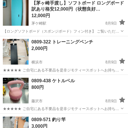
神奈川
相模原市
南橋本駅
その他
【茅ヶ崎手渡し】ソフトボード ロングボード
ト免許お持ちの方、活躍中！就業先食堂利用可★《神奈川県相模原
訳あり格安12,000円（状態良好…
市》 人気の工場のお仕事 ◇電...
12,000円
茅ケ崎駅
8月9日
【ロングソフトボード（スポンジボード）フィン付き】 ​ご覧いただき
ありがとうございます！ 初心者・ビギナーの練習用や、小波での普段
神奈川
茅ヶ崎市
茅ケ崎駅
マリンスポーツ
0809-322 トレーニングベンチ
使い・セカンドボードに最適なロングタイプのソフトボードです！ ​※
2,000円
右側フィンボックスに訳...
横浜市
8月9日
★★★★★ ご自宅にある不要品を是非ジモティースポットへお持ち込
みしませんか？ 家電、趣味・スポーツ・レジャー用品、こども用品、
神奈川
横浜市
フィットネス、トレーニング
ベンチ
0809-438 ケトルベル
衣料服飾品、生活雑貨、家具、本、CD・DVDなどが無料でまとめて持
800円
ち込めます！ ※詳細はこ...
藤沢市
8月9日
★★★★★ ご自宅にある不要品を是非ジモティースポットへお持ち込
みしませんか？ 家電、趣味・スポーツ・レジャー用品、こども用品、
神奈川
藤沢市
フィットネス、トレーニング
ケトルベル
0809-571 釣り竿
衣料服飾品、生活雑貨、家具、本、CD・DVDなどが無料でまとめて持
3,000円
ち込めます！ ※詳細はこ...