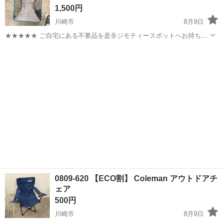
1,500円
川崎市
8月9日
★★★★★ ご自宅にある不要品を是非ジモティースポットへお持ち込
みしませんか？ 家電、趣味・スポーツ・レジャー用品、こども用品、
神奈川
川崎市
その他
アウトドア
衣料服飾品、生活雑貨、家具、本、CD・DVDなどが無料でまとめて持
ち込めます！ ※詳細はこ...
0809-620 【ECO割】 Coleman アウトドアチ
ェア
500円
川崎市
8月9日