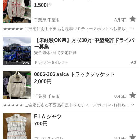
1,500円
千葉県 千葉市
8月6日
★★★★★ ご自宅にある不要品を是非ジモティースポットへお持ち込
みしませんか？ 家電、趣味・スポーツ・レジャー用品、こども用品、
千葉
千葉市
スポーツウェア
現地
【未経験OK🚚】月収30万↑中型免許ドライバ
衣料服飾品、生活雑貨、家具、本、CD・DVDなどが無料でまとめて持
ー募集
ち込めます！ ※詳細はこ...
完全週休2日で安定転職
Ad
ドライバーダイレクト
0806-366 asics トラックジャケット
2,000円
千葉県 千葉市
8月6日
★★★★★ ご自宅にある不要品を是非ジモティースポットへお持ち込
みしませんか？ 家電、趣味・スポーツ・レジャー用品、こども用品、
千葉
千葉市
スポーツウェア
asics
FILA シャツ
衣料服飾品、生活雑貨、家具、本、CD・DVDなどが無料でまとめて持
700円
ち込めます！ ※詳細はこ...
東京都 久が原駅
8月6日