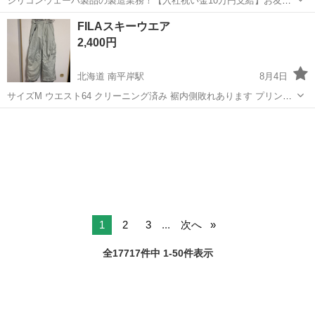
シリコンウェーハ製品の製造業務！【入社祝い金10万円支給】お友達
やカップルとの応募OK◎年間休日129日＆休出なしでプライベート充
佐賀
伊万里市
東山代駅
その他
FILAスキーウエア
実♪業務はクリーンルームで快適作業◎自社正社員登用制度あり★1食
2,400円
300円～の格安食堂あり！《佐...
北海道 南平岸駅
8月4日
サイズM ウエスト64 クリーニング済み 裾内側敗れあります プリント
滲みあります
北海道
札幌市
南平岸駅
スポーツウェア
FILA
1
2
3
...
次へ
全17717件中 1-50件表示