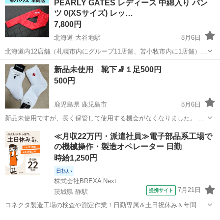
PEARLY GATES レディース 中綿入り パン
ッケン用のホック縫い付け跡が残ってしまっています。(4箇所) 〇画像
ツ 0(XSサイズ) レッ…
5枚目：ズボンの...
7,800円
北海道 大谷地駅
8月6日
北海道内12店舗（札幌市内にグループ11店舗、苫小牧市内に1店舗）
Used Goods Market ★ユーズドグッズマーケット★ 総合リサイクルシ
北海道
札幌市
大谷地駅
スポーツウェア
パーリーゲイツ
新品未使用 靴下🧦１足500円
ョップ アウトレットモノハウス平岡店です。 -------...
500円
鹿児島県 鹿児島市
8月6日
新品未使用ですが、長く保管して使用する機会がなくなりました。 ス
ポーツ用にいかがですか？ ２足あります♪ １足500円です。 単品購入
鹿児島
鹿児島市
スポーツウェア
新品
≪月収22万円・派遣社員≫電子部品系工場で
可能です(*´꒳`*) 宜しくお願い致します♪
の機械操作・製造オペレーター 日勤
時給1,250円
日払い
株式会社BREXA Next
7月21日
提携サイト
茨城県 静駅
コネクタ製造工場の検査や測定作業！日勤専属＆土日祝休み＆年間休
日128日★クリーンルーム内作業★マイカー通勤OK＆無料駐車場あり
茨城
常陸大宮市
静駅
その他