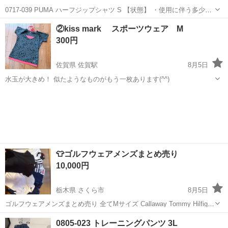
0717-039 PUMA ハーフジップシャツ S 【状態】 ・使用に伴う多少の
スレ、キズ、落としきれない汚れなどございます ・詳細は現地でご確
埼玉
東松山市
スポーツウェア
PUMA
②kiss mark スポーツウェア M
認ください ・お値引きは出来かねますのでご了承願います ※中古...
300円
佐賀県 佐賀駅
8月5日
水玉が大きめ！ 似たようなものがもう一枚あります(^^)
佐賀
佐賀市
佐賀駅
スポーツウェア
👕ゴルフウェアメンズまとめ売り
10,000円
栃木県 さくら市
8月5日
ゴルフウェアメンズまとめ売り 全てMサイズ Callaway Tommy Hilfiger
New Balance le coq sportif などのブランド品になります もしバラで購
栃木
さくら市
スポーツウェア
0805-023 トレーニングパンツ 3L
入希望の場合は対応します