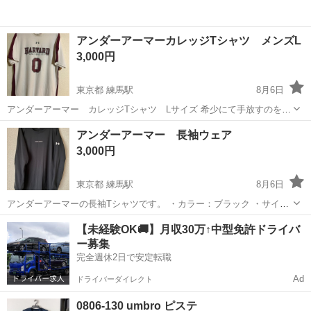
アンダーアーマーカレッジTシャツ メンズL
3,000円
東京都 練馬駅
8月6日
アンダーアーマー カレッジTシャツ Lサイズ 希少にて手放すのを検
討してます アメリカで購入後、ナンバーとネームを入れました かなり
東京
練馬区
練馬駅
スポーツウェア
アンダーアーマー
アンダーアーマー 長袖ウェア
使用したので全体的に薄汚れ黄ばみあります、それでも良ければの方
3,000円
のみ 白シャツ...
東京都 練馬駅
8月6日
アンダーアーマーの長袖Tシャツです。 ・カラー：ブラック ・サイ
ズ：XXL ・状態：目立つキズ、汚れなし 新品購入後、1年ほど着用 ご
東京
練馬区
練馬駅
スポーツウェア
【未経験OK🚚】月収30万↑中型免許ドライバ
不明点があればお気軽にお尋ねください。
ー募集
完全週休2日で安定転職
Ad
ドライバーダイレクト
0806-130 umbro ピステ