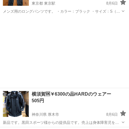
東京都 東京駅
8月6日
メンズ用のロングパンツです。 ・カラー：ブラック ・サイズ：S（ウ
エスト71〜77cm） ・素材：ポリエステル100% ・使用感：目立つキズ
東京
渋谷区
東京駅
スポーツウェア
ACTIVEGEAR
や汚れなし 縦にも横にも良く伸びる、動きやすいジョガーパンツで
す。 記名があっ...
横須賀🆗￥6300の品HARDのウェアー
505円
神奈川県 厚木市
8月6日
新品です。黒田スポーツ様からの提供品です。売上は身体障害児をデ
ィズニーランドに連れて行く為に使います。