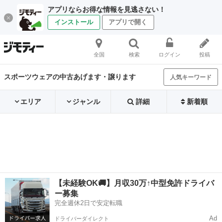
アプリならお得な情報を見逃さない！
インストール
アプリで開く
全国
検索
ログイン
投稿
スポーツウェアの中古あげます・譲ります
人気キーワード
エリア
ジャンル
詳細
新着順
【未経験OK🚚】月収30万↑中型免許ドライバ
ー募集
完全週休2日で安定転職
Ad
ドライバーダイレクト