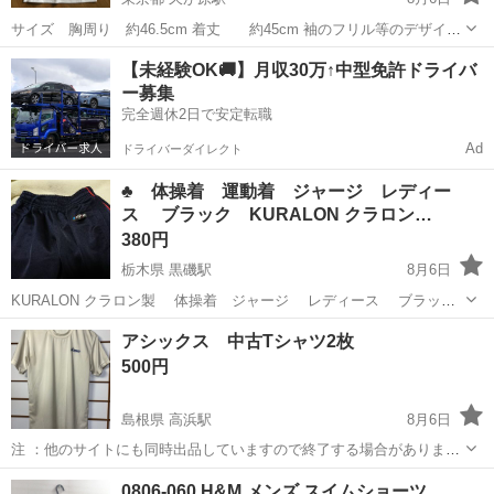
サイズ 胸周り 約46.5cm 着丈 約45cm 袖のフリル等のデザイン
が可愛くて某サイトで購入したのですが、自分には似合わないので出
東京
大田区
久が原駅
スポーツウェア
FILA
【未経験OK🚚】月収30万↑中型免許ドライバ
品します。 試着のみです。
ー募集
完全週休2日で安定転職
Ad
ドライバーダイレクト
♣ 体操着 運動着 ジャージ レディー
ス ブラック KURALON クラロン…
380円
栃木県 黒磯駅
8月6日
KURALON クラロン製 体操着 ジャージ レディース ブラッ
ク 赤1本線 サイズ: L 部屋着 部活動 作業着等にも 家族が着ないの
栃木
那須郡
黒磯駅
スポーツウェア
体操着
アシックス 中古Tシャツ2枚
で出品します 新品では無いので...
500円
島根県 高浜駅
8月6日
注 ：他のサイトにも同時出品していますので終了する場合がありま
す。 吸汗速乾性に優れた素材を使用した、シンプルなデザインのスポ
島根
出雲市
高浜駅
スポーツウェア
0806-060 H&M メンズ スイムショーツ
ーツ用半袖Tシャツです。 中古ですので真っ白ではありませんが破れ