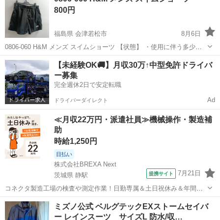
800円
などはありません。 見落としが...
福島県 会津若松市
8月6日
0806-060 H&M メンズ スイムショーツ 【状態】 ・使用に伴う多少の
スレ、キズ、落としきれない汚れなどございます ・詳細は現地でご確
福島
会津若松市
スポーツウェア
現地
【未経験OK🚚】月収30万↑中型免許ドライバ
認ください ・お値引きは出来かねますのでご了承願います ※中古品...
ー募集
完全週休2日で安定転職
Ad
ドライバーダイレクト
≪月収22万円・派遣社員≫機械操作・製造補
助
時給1,250円
日払い
株式会社BREXA Next
7月21日
提携サイト
茨城県 静駅
コネクタ製造工場の検査や測定作業！日勤専属＆土日祝休み＆年間休
日128日★クリーンルーム内作業★マイカー通勤OK＆無料駐車場あり
茨城
常陸大宮市
静駅
その他
ミズノ公式 ベルグテックEXストームセイバ
★就業先食堂利用可！日払い制度あり！《茨城県常陸大宮市》 人気の
ー レインスーツ サイズL 防水/収…
工場のお仕事 ◇コネクタ製造工...