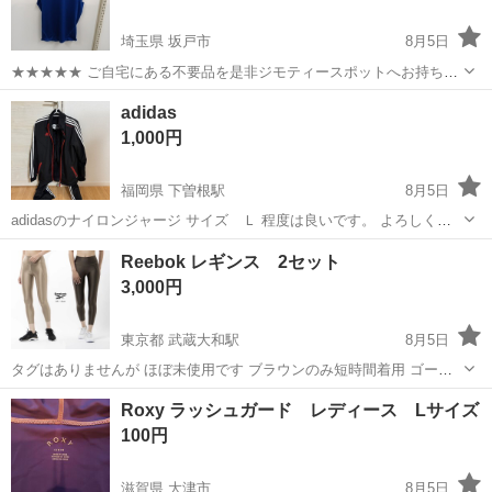
埼玉県 坂戸市
8月5日
★★★★★ ご自宅にある不要品を是非ジモティースポットへお持ち込
みしませんか？ 家電、趣味・スポーツ・レジャー用品、こども用品、
埼玉
坂戸市
スポーツウェア
スポット
adidas
衣料服飾品、生活雑貨、家具、本、CD・DVDなどが無料でまとめて持
1,000円
ち込めます！ ※詳細はこ...
福岡県 下曽根駅
8月5日
adidasのナイロンジャージ サイズ Ｌ 程度は良いです。 よろしくお
願いします。
福岡
北九州市
下曽根駅
スポーツウェア
adidas
Reebok レギンス 2セット
3,000円
東京都 武蔵大和駅
8月5日
タグはありませんが ほぼ未使用です ブラウンのみ短時間着用 ゴール
ドは試着した後洗濯して保管 着て運動はしてません ◯取引条件 ・提
東京
東大和市
武蔵大和駅
スポーツウェア
Reebok
Roxy ラッシュガード レディース Lサイズ
示した場所に取りに来れる方限定 ・本品以外に掲載一覧から複数商品
100円
が欲しい方はメインで欲しい...
滋賀県 大津市
8月5日