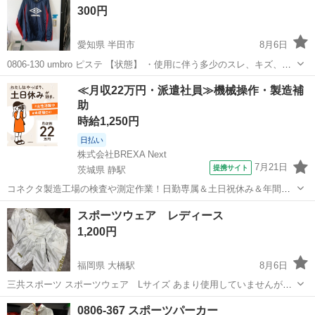
300円
愛知県 半田市
8月6日
0806-130 umbro ピステ 【状態】 ・使用に伴う多少のスレ、キズ、落
としきれない汚れなどございます ・詳細は現地でご確認ください ・お
愛知
半田市
スポーツウェア
ピステ
≪月収22万円・派遣社員≫機械操作・製造補
値引きは出来かねますのでご了承願います ※中古品のため、状態...
助
時給1,250円
日払い
株式会社BREXA Next
7月21日
提携サイト
茨城県 静駅
コネクタ製造工場の検査や測定作業！日勤専属＆土日祝休み＆年間休
日128日★クリーンルーム内作業★マイカー通勤OK＆無料駐車場あり
茨城
常陸大宮市
静駅
その他
スポーツウェア レディース
★就業先食堂利用可！日払い制度あり！《茨城県常陸大宮市》 人気の
1,200円
工場のお仕事 ◇コネクタ製造工...
福岡県 大橋駅
8月6日
三共スポーツ スポーツウェア Lサイズ あまり使用していませんが、
ずっと自宅保管していました。 中古品のため、ご理解の上ご連絡くだ
福岡
福岡市
大橋駅
スポーツウェア
0806-367 スポーツパーカー
さい。