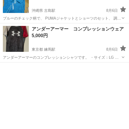
沖縄県 古島駅
8月6日
ブルーのチェック柄で、 PUMAジャケットとショーツのセット、 調整
可能なドローストリング付き。 ☆ジャージ上は、Lサイズ ☆パンツ
沖縄
那覇市
古島駅
スポーツウェア
PUMA
アンダーアーマー コンプレッションウェア
は、Мサイズ ☆他に見ないデザインです。 ☆珍しいので購入しました
5,000円
が、着ないうちに サ...
東京都 練馬駅
8月6日
アンダーアーマーのコンプレッションシャツです。 ・サイズ：LG ・
状態：使用感少なめ、全体的にきれい 新品購入後、数回着用 アメリカ
東京
練馬区
練馬駅
スポーツウェア
アンダーアーマー
仕入れだったはず 希少にて値下げは考えてません