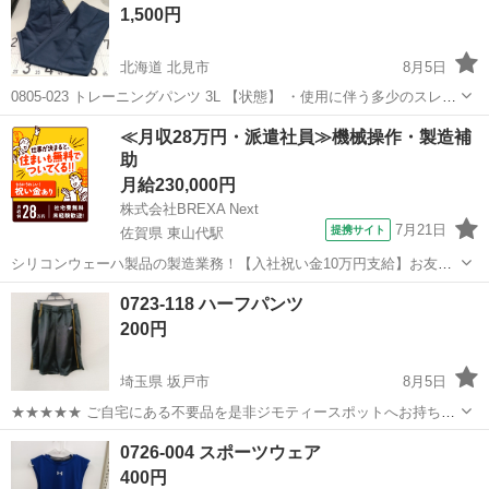
1,500円
北海道 北見市
8月5日
0805-023 トレーニングパンツ 3L 【状態】 ・使用に伴う多少のスレ、
キズ、落としきれない汚れなどございます ・詳細は現地でご確認くだ
北海道
北見市
スポーツウェア
現地
≪月収28万円・派遣社員≫機械操作・製造補
さい ・お値引きは出来かねますのでご了承願います ※中古品のため...
助
月給230,000円
株式会社BREXA Next
7月21日
提携サイト
佐賀県 東山代駅
シリコンウェーハ製品の製造業務！【入社祝い金10万円支給】お友達
やカップルとの応募OK◎年間休日129日＆休出なしでプライベート充
佐賀
伊万里市
東山代駅
その他
0723-118 ハーフパンツ
実♪業務はクリーンルームで快適作業◎自社正社員登用制度あり★1食
200円
300円～の格安食堂あり！《佐...
埼玉県 坂戸市
8月5日
★★★★★ ご自宅にある不要品を是非ジモティースポットへお持ち込
みしませんか？ 家電、趣味・スポーツ・レジャー用品、こども用品、
埼玉
坂戸市
スポーツウェア
スポット
0726-004 スポーツウェア
衣料服飾品、生活雑貨、家具、本、CD・DVDなどが無料でまとめて持
400円
ち込めます！ ※詳細はこ...