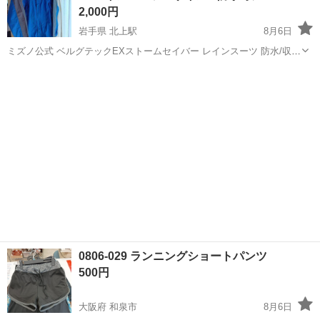
2,000円
岩手県 北上駅
8月6日
ミズノ公式 ベルグテックEXストームセイバー レインスーツ 防水/収納
袋付き メンズ ブルー メンズ サイズL 中古になります。 ズボンに補
岩手
北上市
北上駅
スポーツウェア
修跡あり 写真をご確認ください。
0806-029 ランニングショートパンツ
500円
大阪府 和泉市
8月6日