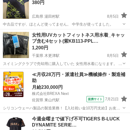
380円
広島県 湯田村駅
8月5日
中古品ですが、ほとんど使ってません。 中学生が使ってました。
広島
福山市
湯田村駅
スポーツウェア
女性用UVカットフィットネス用水着_キャッ
プ含む4セット(紫KB113-PPL…
1,200円
千葉県 木更津駅
8月5日
スイミングクラブで売却用に購入していた 女性用水着になります。 新
品未開封です。 定価は3980円です。 サイズ5S(SS) バスト77になりま
千葉
木更津市
木更津駅
スポーツウェア
≪月収28万円・派遣社員≫機械操作・製造補
す。 スイムキャップ·半袖トップス·スカート·ハイウエストボトム4点
助
セット 色...
月給230,000円
株式会社BREXA Next
7月21日
提携サイト
佐賀県 東山代駅
シリコンウェーハ製品の製造業務！【入社祝い金10万円支給】お友達
やカップルとの応募OK◎年間休日129日＆休出なしでプライベート充
佐賀
伊万里市
東山代駅
その他
今週金曜まで値下げ不可TIGERS B-LUCK
実♪業務はクリーンルームで快適作業◎自社正社員登用制度あり★1食
DYNAMITE SERIE…
300円～の格安食堂あり！《佐...