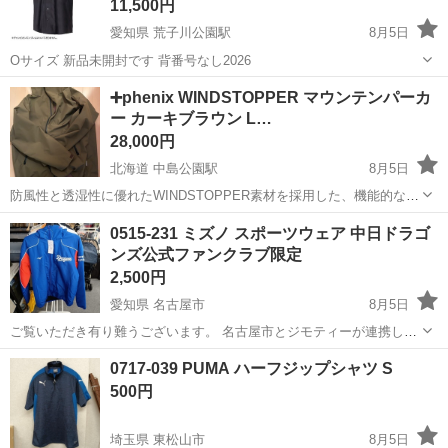
11,500円
愛知県 荒子川公園駅
8月5日
Oサイズ 新品未開封です 背番号なし2026
愛知
名古屋市
荒子川公園駅
スポーツウェア
➕phenix WINDSTOPPER マウンテンパーカ
ー カーキブラウン L…
28,000円
北海道 中島公園駅
8月5日
防風性と透湿性に優れたWINDSTOPPER素材を採用した、機能的なマ
ウンテンパーカーです。 - 素材: WINDSTOPPER BY GORE-TEX
北海道
札幌市
中島公園駅
スポーツウェア
0515-231 ミズノ スポーツウェア 中日ドラゴ
LABS - カラー: KHAKI BROWN - サイズ:...
ンズ公式ファンクラブ限定
2,500円
愛知県 名古屋市
8月5日
ご覧いただき有り難うございます。 名古屋市とジモティーが連携して
運営しています。 粗⼤ごみ等の減量を⽬的にまだ使えるものをリユー
愛知
名古屋市
スポーツウェア
リユース
0717-039 PUMA ハーフジップシャツ S
スしています。 ★★★★★ ご自宅にある不要品を是非ジモティースポ
500円
ットへお持...
埼玉県 東松山市
8月5日