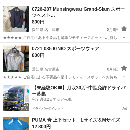
0726-287 Munsingwear Grand-Slam スポー
ツベスト…
800円
愛知県 名古屋市
8月6日
★★★★★ ご自宅にある不要品を是非ジモティースポットへお持ち込
みしませんか？ 家電、趣味・スポーツ・レジャー用品、こども用品、
愛知
名古屋市
スポーツウェア
ベスト
0721-035 IGNIO スポーツウェア
衣料服飾品、生活雑貨、家具、本、CD・DVDなどが無料でまとめて持
800円
ち込めます！ ※詳細はこ...
愛知県 名古屋市
8月6日
★★★★★ ご自宅にある不要品を是非ジモティースポットへお持ち込
みしませんか？ 家電、趣味・スポーツ・レジャー用品、こども用品、
愛知
名古屋市
スポーツウェア
IGNIO
【未経験OK🚚】月収30万↑中型免許ドライバ
衣料服飾品、生活雑貨、家具、本、CD・DVDなどが無料でまとめて持
ー募集
ち込めます！ ※詳細はこ...
完全週休2日で安定転職
Ad
ドライバーダイレクト
PUMA 青 上下セット Lサイズ＆Мサイズ
12,800円