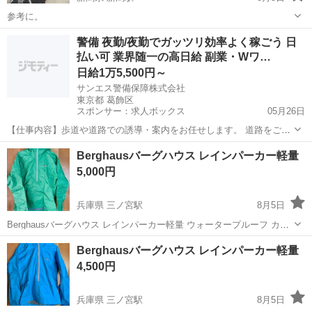
参考に。
新潟
新潟市
新潟駅
スポーツウェア
警備 夜勤/夜勤でガッツリ効率よく稼ごう 日
払い可 業界随一の高日給 副業・Wワ…
日給1万5,500円～
サンエス警備保障株式会社
東京都 葛飾区
スポンサー：求人ボックス
05月26日
【仕事内容】歩道や道路での誘導・案内をお任せします。 道路をご利
用される車両や歩行者の方が安全に安心して通行するために適切に誘
アルバイト・パート
Berghausバーグハウス レインパーカー軽量
導してください。 勤務地へは直行直帰OKです! <未経験でも安心!!> 丁
5,000円
寧な研修20hで基本的な知識を...
兵庫県 三ノ宮駅
8月5日
Berghausバーグハウス レインパーカー軽量 ウォータープルーフ カラ
ー グリーン (グリンピースのようなグリーン) サイズ 脇下52cm ウエ
兵庫
神戸市
三ノ宮駅
スポーツウェア
Berghaus
Berghausバーグハウス レインパーカー軽量
スト辺り46cm 裾幅50cm 着丈57cm位 左袖にポケット1 フ...
4,500円
兵庫県 三ノ宮駅
8月5日