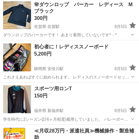
神奈川
厚木市
スポーツウェア
新品
🌸ダウンロップ パーカー レディース M
ブラック
300円
佐賀県 佐賀駅
8月5日
ダウンロップのパーカーです！ あまり着用していないです^ - ^
佐賀
佐賀市
佐賀駅
スポーツウェア
初心者に！レディススノーボード
5,200円
静岡県 安倍川駅
8月5日
これさえあればすぐに始められます。 レディスのスノーボードセット
ブーツからウェアまで全て揃っています。 これから始める人とりあえ
静岡
静岡市
安倍川駅
スポーツウェア
自分
スポーツ用ロンT
ず自分の欲しい方におすすめです
150円
福井県 新福井駅
8月5日
学生時代に2シーズン(計6ヶ月程度)着用していました。 バレーボール
で着ていましたが、何でも使えると思います。
福井
福井市
新福井駅
スポーツウェア
≪月収28万円・派遣社員≫機械操作・製造補
助