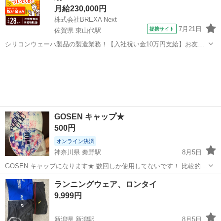
月給230,000円
株式会社BREXA Next
7月21日
提携サイト
佐賀県 東山代駅
シリコンウェーハ製品の製造業務！【入社祝い金10万円支給】お友達
やカップルとの応募OK◎年間休日129日＆休出なしでプライベート充
佐賀
伊万里市
東山代駅
その他
実♪業務はクリーンルームで快適作業◎自社正社員登用制度あり★1食
300円～の格安食堂あり！《佐...
GOSEN キャップ★
500円
オンライン決済
神奈川県 秦野駅
8月5日
GOSEN キャップになります★ 数回しか使用してないです！ 比較的綺
麗だと思います！
神奈川
秦野市
秦野駅
スポーツウェア
ランニングウェア、ロンタイ
9,999円
新潟県 新潟駅
8月5日