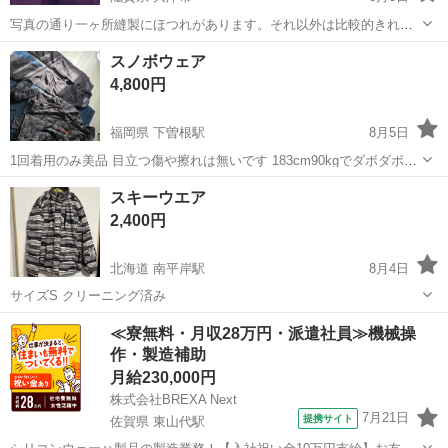
写真の通り一ヶ所縫製にほつれがあります。それ以外は比較的きれい
です。購入を考える前に現物を確認されたい方は連絡ください。
滋賀
大津市
スポーツウェア
Roxy
スノボウェア
4,800円
福岡県 下曽根駅
8月5日
1回着用のみ美品 目立つ傷や擦れは無いです 183cm90kgでダボダボじ
ゃなく少しゆったりで着てました
福岡
北九州市
下曽根駅
スポーツウェア
スキーウエア
2,400円
北海道 南平岸駅
8月4日
サイズS クリーニング済み
北海道
札幌市
南平岸駅
スポーツウェア
≪寮無料・月収28万円・派遣社員≫機械操
作・製造補助
月給230,000円
株式会社BREXA Next
7月21日
提携サイト
佐賀県 東山代駅