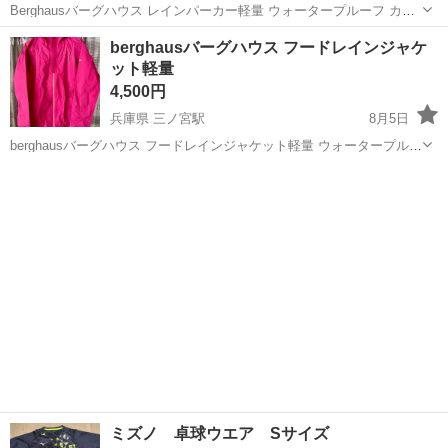
Berghausバーグハウス レインパーカー軽量 ウォータープルーフ カラ
ー ブルー (濃い空色) サイズ 脇下50cm ウエスト辺り49cm 裾幅
兵庫
神戸市
三ノ宮駅
スポーツウェア
Berghaus
berghausバーグハウス フードレインジャケ
48.5cm 着丈61cm位 左袖にポケット1 フードの後ろとサイド...
ット軽量
4,500円
兵庫県 三ノ宮駅
8月5日
berghausバーグハウス フードレインジャケット軽量 ウォータープルー
フ カラー ピンク (写真では濃く写ってますが、そこまで濃いピンク
兵庫
神戸市
三ノ宮駅
スポーツウェア
berghaus
ではありません。 サイズ 脇下50cm ウエスト辺り43cm 裾幅50cm
着...
ミズノ 卓球ウエア Sサイズ