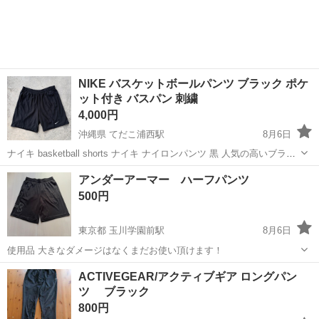
★就業先食堂利用可！日払い制度あり！《茨城県常陸大宮市》 人気の
工場のお仕事 ◇コネクタ製造工...
NIKE バスケットボールパンツ ブラック ポケ
ット付き バスパン 刺繍
4,000円
沖縄県 てだこ浦西駅
8月6日
ナイキ basketball shorts ナイキ ナイロンパンツ 黒 人気の高いブラッ
クかつポケット付きです。 探すとなかなか無いアイテムかと思いま
沖縄
沖縄市
てだこ浦西駅
スポーツウェア
アンダーアーマー ハーフパンツ
す。 画像上では本商品の中心部が褪せているように写ってますが特段
500円
色褪せ...
東京都 玉川学園前駅
8月6日
使用品 大きなダメージはなくまだお使い頂けます！
東京
町田市
玉川学園前駅
スポーツウェア
ACTIVEGEAR/アクティブギア ロングパン
ツ ブラック
アンダーアーマー
800円