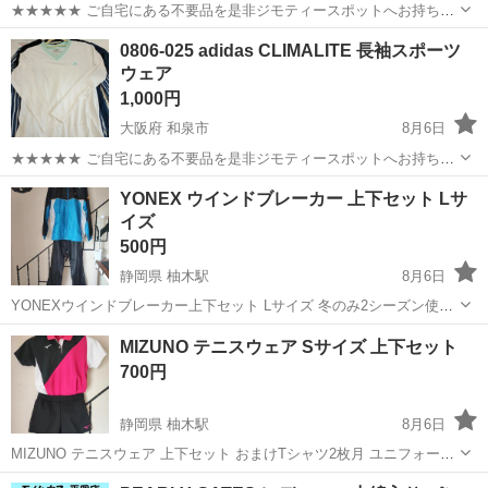
★★★★★ ご自宅にある不要品を是非ジモティースポットへお持ち込
みしませんか？ 家電、趣味・スポーツ・レジャー用品、こども用品、
大阪
和泉市
スポーツウェア
ショートパンツ
0806-025 adidas CLIMALITE 長袖スポーツ
衣料服飾品、生活雑貨、家具、本、CD・DVDなどが無料でまとめて持
ウェア
ち込めます！ ※詳細はこ...
1,000円
大阪府 和泉市
8月6日
★★★★★ ご自宅にある不要品を是非ジモティースポットへお持ち込
みしませんか？ 家電、趣味・スポーツ・レジャー用品、こども用品、
大阪
和泉市
スポーツウェア
adidas
YONEX ウインドブレーカー 上下セット Lサ
衣料服飾品、生活雑貨、家具、本、CD・DVDなどが無料でまとめて持
イズ
ち込めます！ ※詳細はこ...
500円
静岡県 柚木駅
8月6日
YONEXウインドブレーカー上下セット Lサイズ 冬のみ2シーズン使
用。 〇画像1枚目と3枚目のオレンジマーク部分(上衣左上腕とズボン左
静岡
静岡市
柚木駅
スポーツウェア
MIZUNO テニスウェア Sサイズ 上下セット
上方)にローマ字で記名有りますが、申し訳ありません綺麗に解く自信
700円
がありませんので現状で...
静岡県 柚木駅
8月6日
MIZUNO テニスウェア 上下セット おまけTシャツ2枚月 ユニフォーム
は部活の試合時のみの使用回数少なめですが 〇画像4枚目：背中にゼ
静岡
静岡市
柚木駅
スポーツウェア