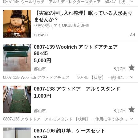
0807-146 ウールリッチ アルミディレクターズチェア 50×47 【状
態】 ・使用に伴う多少のスレ、キズ、落としきれない汚れなどござい
福島
郡山市
その他
ウールリッチ
【実家の押し入れ整理】眠っている人形あり
ます ・詳細は現地でご確認ください ・お値引きは出来かねますのでご
ませんか？
了...
状態が悪くてもOK🙆‍♀️査定0円‼️
Ad
COYASH
0807-139 Woolrich アウトドアチェア
90×45
5,000円
郡山市
8月7日
0807-139 Woolrich アウトドアチェア 90×45 【状態】 ・使用に伴
う多少のスレ、キズ、落としきれない汚れなどございます ・詳細は現
福島
郡山市
スポーツ
アウトドア
0807-138 アウトドア アルミスタンド
地でご確認ください ・お値引きは出来かねますのでご了承願...
1,000円
郡山市
8月7日
0807-138 アウトドア アルミスタンド 【状態】 ・使用に伴う多少の
スレ、キズ、落としきれない汚れなどございます ・詳細は現地でご確
福島
郡山市
その他
アウトドア
0807-106 釣り竿、ケースセット
認ください ・お値引きは出来かねますのでご了承願います ※中古品の
800円
た...