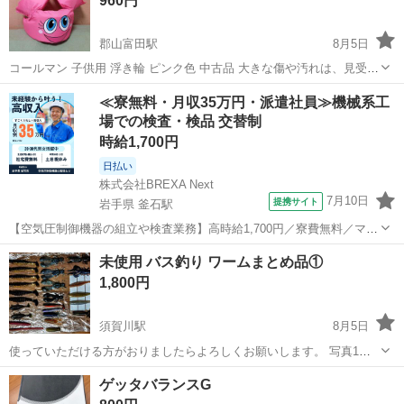
960円
郡山富田駅
8月5日
コールマン 子供用 浮き輪 ピンク色 中古品 大きな傷や汚れは、見受け
られません。（個人の感想） 画像で、確認して下さい。 当方に非が無
福島
郡山市
郡山富田駅
水泳
≪寮無料・月収35万円・派遣社員≫機械系工
い理由での、評価を下げる方は、お取引を控えて下さい。 #浮輪 #アー
場での検査・検品 交替制
ム浮輪 #浮き輪
時給1,700円
日払い
株式会社BREXA Next
7月10日
提携サイト
岩手県 釜石駅
【空気圧制御機器の組立や検査業務】高時給1,700円／寮費無料／マイ
カー通勤OK＆工場敷地内に無料駐車場あり 人気の工場のお仕事 ◇空
岩手
釜石市
釜石駅
その他
未使用 バス釣り ワームまとめ品①
気圧制御機器（シリンダ、バルブ等）の製造・組立、検査、梱包、入
1,800円
出荷業務◇ ＊大手メーカー...
須賀川駅
8月5日
使っていただける方がおりましたらよろしくお願いします。 写真1〜4
枚目は未使用のもので、5枚目は一度針刺しなどをしたものでおまけで
福島
須賀川市
須賀川駅
その他
ワーム
ゲッタバランスG
お付けいたします。 釣り具整理中のため他にも色々とあります。 お早