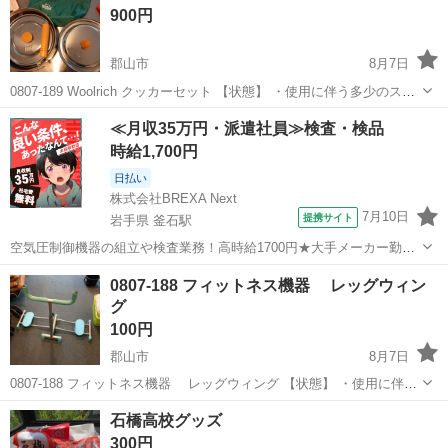
900円
郡山市
8月7日
0807-189 Woolrich クッカーセット 【状態】 ・使用に伴う多少のス
レ、キズ、落としきれない汚れなどございます ・詳細は現地でご確認
福島
郡山市
スポーツ
クッカーセット
≪月収35万円・派遣社員≫検査・検品
ください ・お値引きは出来かねますのでご了承願います ※中古...
時給1,700円
日払い
株式会社BREXA Next
7月10日
提携サイト
岩手県 釜石駅
空気圧制御機器の組立や検査業務！高時給1700円★大手メーカー勤
務！嬉しい寮費無料！ワンルーム寮完備★マイカー通勤OK＆工場敷地
岩手
釜石市
釜石駅
その他
0807-188 フィットネス機器 レッグウィン
内に無料駐車場あり★！《岩手県釜石市》 人気の工場のお仕事 ◇空気
グ
圧制御機器（シリンダ、バルブ...
100円
郡山市
8月7日
0807-188 フィットネス機器 レッグウィング 【状態】 ・使用に伴う
多少のスレ、キズ、落としきれない汚れなどございます ・詳細は現地
福島
郡山市
フィットネス、トレーニング
石橋高校グッズ
でご確認ください ・お値引きは出来かねますのでご了承願います ※
レッグウィング
300円
中...