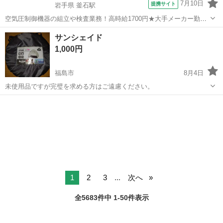
7月10日
提携サイト
岩手県 釜石駅
空気圧制御機器の組立や検査業務！高時給1700円★大手メーカー勤
務！嬉しい寮費無料！ワンルーム寮完備★マイカー通勤OK＆工場敷地
岩手
釜石市
釜石駅
その他
サンシェイド
内に無料駐車場あり★！《岩手県釜石市》 人気の工場のお仕事 ◇空気
1,000円
圧制御機器（シリンダ、バルブ...
福島市
8月4日
未使用品ですが完璧を求める方はご遠慮ください。
福島
福島市
その他
1
2
3
...
次へ
全5683件中 1-50件表示