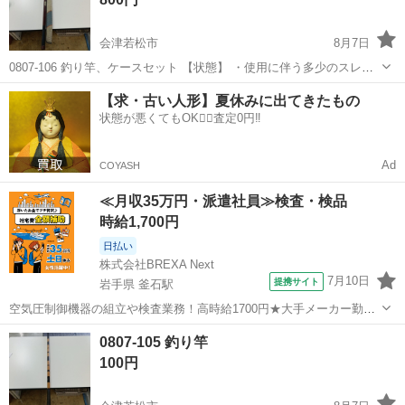
会津若松市
8月7日
0807-106 釣り竿、ケースセット 【状態】 ・使用に伴う多少のスレ、
キズ、落としきれない汚れなどございます ・詳細は現地でご確認くだ
福島
会津若松市
その他
釣り竿
【求・古い人形】夏休みに出てきたもの
さい ・お値引きは出来かねますのでご了承願います ※中古品のため、
状態が悪くてもOK🙆‍♀️査定0円‼️
状...
Ad
COYASH
≪月収35万円・派遣社員≫検査・検品
時給1,700円
日払い
株式会社BREXA Next
7月10日
提携サイト
岩手県 釜石駅
空気圧制御機器の組立や検査業務！高時給1700円★大手メーカー勤
務！嬉しい寮費無料！ワンルーム寮完備★マイカー通勤OK＆工場敷地
岩手
釜石市
釜石駅
その他
0807-105 釣り竿
内に無料駐車場あり★！《岩手県釜石市》 人気の工場のお仕事 ◇空気
100円
圧制御機器（シリンダ、バルブ...