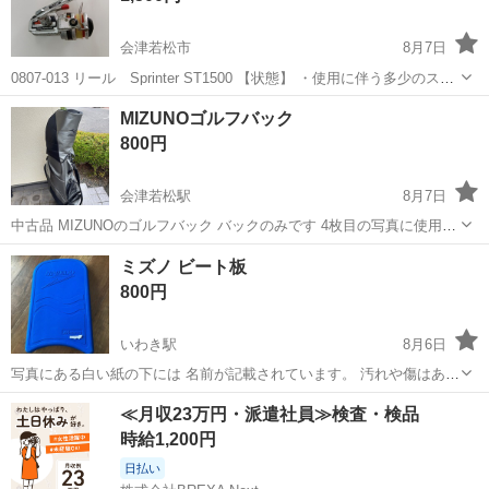
会津若松市
8月7日
0807-013 リール Sprinter ST1500 【状態】 ・使用に伴う多少のス
レ、キズ、落としきれない汚れなどございます ・詳細は現地でご確認
福島
会津若松市
その他
現地
MIZUNOゴルフバック
ください ・お値引きは出来かねますのでご了承願います ...
800円
会津若松駅
8月7日
中古品 MIZUNOのゴルフバック バックのみです 4枚目の写真に使用感
があります 会津大学周辺までおいでいただける方に、お願いいたしま
福島
会津若松市
会津若松駅
ゴルフ
ミズノ ビート板
す。
800円
いわき駅
8月6日
写真にある白い紙の下には 名前が記載されています。 汚れや傷はあり
ますが、まだまだ使用出来ます。 取り引き場所はご相談下さい。
福島
いわき市
いわき駅
水泳
汚れ
≪月収23万円・派遣社員≫検査・検品
時給1,200円
日払い