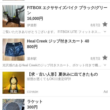
FITBOX エクササイズバイク ブラック/グリー
ン
16,000円
伊達郡
8月7日
ご覧いただきありがとうございます。 FITBOX LITE フィットネスバ
イクの出品です。 型番は FBX-001B_01、カラーはブラックです。 新
福島
伊達郡
フィットネス、トレーニング
Heal Creek ジップ付きスカート 40
品購入後、使用は1回のみです。 全体的にきれいな状態だと思い...
800円
湯本駅
8月7日
光沢感のあるHeal Creekのジップ付きスカート、ポケット付きで機能
的。 - ブランド: Heal Creek - サイズ: 40 - デザイン: ジップ付きスカー
福島
いわき市
湯本駅
ゴルフ
ブランド
【求・古い人形】夏休みに出てきたもの
ト - 特徴: ポケット付き、光沢感のある素材 ウエ...
状態が悪くてもOK🙆‍♀️査定0円‼️
Ad
COYASH
ラケット
300円