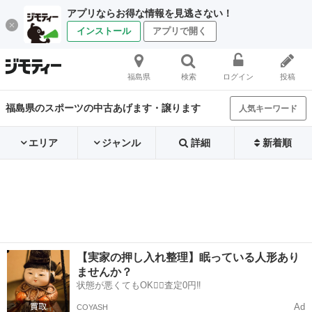
アプリならお得な情報を見逃さない！
インストール
アプリで開く
福島県
検索
ログイン
投稿
福島県のスポーツの中古あげます・譲ります
人気キーワード
エリア
ジャンル
詳細
新着順
【実家の押し入れ整理】眠っている人形あり
ませんか？
状態が悪くてもOK🙆‍♀️査定0円‼️
Ad
COYASH