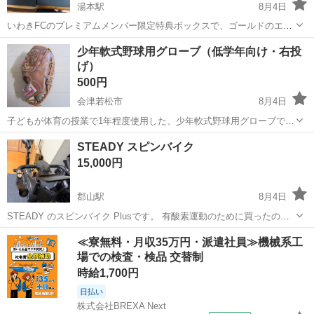
湯本駅
8月4日
いわきFCのプレミアムメンバー限定特典ボックスで、ゴールドのエン
ブレムが施された重厚感のある記念品です。箱のみです。 中身は空で
福島
いわき市
湯本駅
サッカー
少年軟式野球用グローブ（低学年向け・右投
す。 夏休みの工作などにいかがですか？ いわき市湯本で直接取引可能
げ）
です。 取りに来れる方のみ ...
500円
会津若松市
8月4日
子どもが体育の授業で1年程度使用した、少年軟式野球用グローブで
す。 メーカー：MAXWIN 右投げ用 低学年向けサイズ グローブの最長
福島
会津若松市
野球
STEADY スピンバイク
部分：約25cm 記名なし 革の硬化やひび割れなし ...
15,000円
郡山駅
8月4日
STEADY のスピンバイク Plusです。 有酸素運動のために買ったので
すが、ウォーキングに移行し、置物化したため出品致します。 可能な
福島
郡山市
郡山駅
フィットネス、トレーニング
≪寮無料・月収35万円・派遣社員≫機械系工
範囲で清掃をしてから受け渡ししたいと思っていますが、神経質な方
場での検査・検品 交替制
STEADY
は御遠慮ください。 また...
時給1,700円
日払い
株式会社BREXA Next