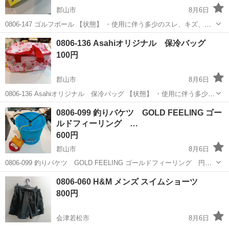
郡山市
8月6日
0806-147 ゴルフボール 【状態】 ・使用に伴う多少のスレ、キズ、落
としきれない汚れなどございます ・詳細は現地でご確認ください ・お
福島
郡山市
ゴルフ
現地
0806-136 Asahiオリジナル 保冷バッグ
値引きは出来かねますのでご了承願います ※中古品のため、状態につ
100円
い...
郡山市
8月6日
0806-136 Asahiオリジナル 保冷バッグ 【状態】 ・使用に伴う多少の
スレ、キズ、落としきれない汚れなどございます ・詳細は現地でご確
福島
郡山市
その他
Asahi
0806-099 釣りバケツ GOLD FEELING ゴー
認ください ・お値引きは出来かねますのでご了承願います ※中古...
ルドフィーリング …
600円
郡山市
8月6日
0806-099 釣りバケツ GOLD FEELING ゴールドフィーリング 円形
【状態】 ・使用に伴う多少のスレ、キズ、落としきれない汚れなどご
福島
郡山市
その他
円形
0806-060 H&M メンズ スイムショーツ
ざいます ・詳細は現地でご確認ください ・お値引きは出来かね...
800円
会津若松市
8月6日