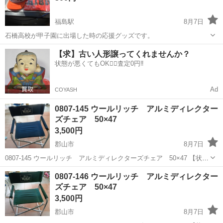
福島駅
8月7日
石橋高校が甲子園に出場した時の応援グッズです。
福島
福島市
福島駅
野球
【求】古い人形譲ってくれませんか？
状態が悪くてもOK🙆‍♀️査定0円‼️
Ad
COYASH
0807-145 ウールリッチ アルミディレクター
ズチェア 50×47
3,500円
郡山市
8月7日
0807-145 ウールリッチ アルミディレクターズチェア 50×47 【状
態】 ・使用に伴う多少のスレ、キズ、落としきれない汚れなどござい
福島
郡山市
その他
ウールリッチ
0807-146 ウールリッチ アルミディレクター
ます ・詳細は現地でご確認ください ・お値引きは出来かねますのでご
ズチェア 50×47
了...
3,500円
郡山市
8月7日