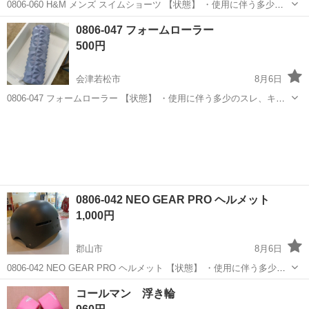
0806-060 H&M メンズ スイムショーツ 【状態】 ・使用に伴う多少の
スレ、キズ、落としきれない汚れなどございます ・詳細は現地でご確
福島
会津若松市
スポーツウェア
現地
0806-047 フォームローラー
認ください ・お値引きは出来かねますのでご了承願います ※中古品...
500円
会津若松市
8月6日
0806-047 フォームローラー 【状態】 ・使用に伴う多少のスレ、キ
ズ、落としきれない汚れなどございます ・詳細は現地でご確認くださ
福島
会津若松市
フィットネス、トレーニング
い ・お値引きは出来かねますのでご了承願います ※中古品のため、状
フォームローラー
態に...
0806-042 NEO GEAR PRO ヘルメット
1,000円
郡山市
8月6日
0806-042 NEO GEAR PRO ヘルメット 【状態】 ・使用に伴う多少の
スレ、キズ、落としきれない汚れなどございます ・詳細は現地でご確
福島
郡山市
ストリートスポーツ
GEAR
コールマン 浮き輪
認ください ・お値引きは出来かねますのでご了承願います ※...