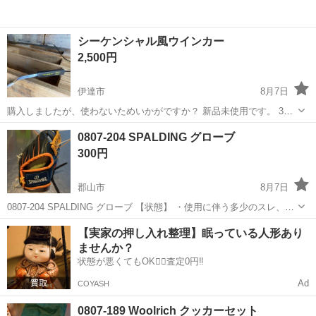
シーケンシャル風ウインカー
2,500円
伊達市
8月7日
購入しましたが、使わないためいかがですか？ 新品未使用です。 3N
厳守 ※返信ない人はブロックします。
福島
伊達市
マリンスポーツ
ウインカー
0807-204 SPALDING グローブ
300円
郡山市
8月7日
0807-204 SPALDING グローブ 【状態】 ・使用に伴う多少のスレ、キ
ズ、落としきれない汚れなどございます ・詳細は現地でご確認くださ
福島
郡山市
野球
SPALDING
【実家の押し入れ整理】眠っている人形あり
い ・お値引きは出来かねますのでご了承願います ※中古品のた...
ませんか？
状態が悪くてもOK🙆‍♀️査定0円‼️
Ad
COYASH
0807-189 Woolrich クッカーセット