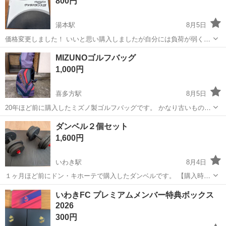
800円
めにお取引できる方！ ...
湯本駅
8月5日
価格変更しました！ いいと思い購入しましたが自分には負荷が弱くト
レーニングにならなかったので投稿します。 足の筋力をつけたい方、
福島
いわき市
湯本駅
フィットネス、トレーニング
MIZUNOゴルフバッグ
バランス感覚を身につけたい方にはおすすめです。
1,000円
喜多方駅
8月5日
20年ほど前に購入したミズノ製ゴルフバッグです。 かなり古いもので
すが２〜３回位しか使っておりません。 【購入時価格】５万円ぐらい
福島
喜多方市
喜多方駅
ゴルフ
ダンベル２個セット
【傷などの状態】多少の傷はあります。 【アピールポイント】ミズノ
1,600円
製で品質、強度は良好です。 ...
いわき駅
8月4日
１ヶ月ほど前にドン・キホーテで購入したダンベルです。 【購入時価
格】５，０００円ぐらい 【商品説明】 ２．５キロプレート ４枚 １．
福島
いわき市
いわき駅
フィットネス、トレーニング
いわきFC プレミアムメンバー特典ボックス
２５キロプレート ８枚 【傷などの状態】とくに目立った傷はありませ
2026
ん。 【アピール...
300円