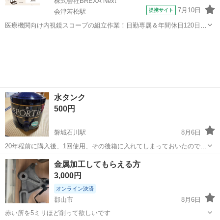
株式会社BREXA Next
7月10日
提携サイト
会津若松駅
医療機関向け内視鏡スコープの組立作業！日勤専属＆年間休日120日
★◎20代～40代の男女活躍中！送迎あり！マイカー通勤OK◎無料駐車
福島
会津若松市
会津若松駅
その他
場あり★日払いあり◎空調完備で快適作業！《福島県会津若松市》 人
気の工場のお仕事 ◇医療機...
水タンク
500円
磐城石川駅
8月6日
20年程前に購入後、1回使用、その後箱に入れてしまっておいたので外
見も中も綺麗な状態です。 最近になって、箱から出して洗浄し、干し
福島
石川郡
磐城石川駅
その他
容器
金属加工してもらえる方
ました。 R7.7月現在。 6.1リットル入ります。
3,000円
オンライン決済
郡山市
8月6日
赤い所を5ミリほど削って欲しいです