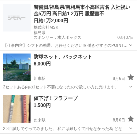
福島
郡山市
その他
警備員/福島県/南相馬市小高区吉名 入社祝い
金5万円 高日給1 2万円 履歴書不…
日給1万2,000円
株式会社MSK
福島県
スポンサー：求人ボックス
08月07日
【仕事内容】シフトの融通、お任せください!!/ 働きやすさのPOINT
は… 業界最高水準!高日給で効率よく稼げます! 履歴書不要の面接!服装
アルバイト・パート
防球ネット、バックネット
自由! 週1日～OK!毎週のシフト制! 資格取得支援制度アリ!資格手当ア
6,000円
リ! <シフトの融...
川東駅
8月6日
2セットある内の1セット不要になったので欲しい方に売ります。
福島
岩瀬郡
川東駅
スポーツ
ネット
値下げ！フラフープ
1,500円
勿来駅
8月6日
2.3回試しでやってみました。 私には難しくて回せなかった為 どなた
か欲しい方いましたらどうぞ(笑)
福島
いわき市
勿来駅
フィットネス、トレーニング