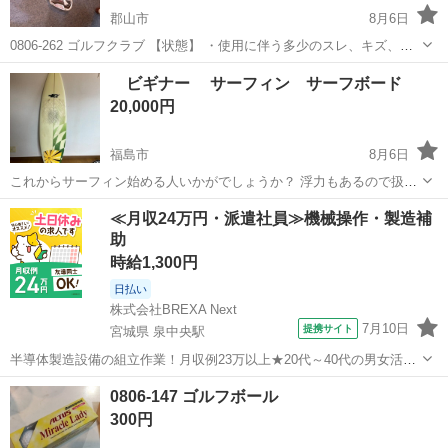
郡山市
8月6日
0806-262 ゴルフクラブ 【状態】 ・使用に伴う多少のスレ、キズ、落
としきれない汚れなどございます ・詳細は現地でご確認ください ・お
福島
郡山市
スポーツ
ゴルフクラブ
ビギナー サーフィン サーフボード
値引きは出来かねますのでご了承願います ※中古品のため、状態につ
20,000円
い...
福島市
8月6日
これからサーフィン始める人いかがでしょうか？ 浮力もあるので扱い
やすいと思います。 福島市近辺、日程と時間が合えば少し離れてても
福島
福島市
マリンスポーツ
サーフボード
≪月収24万円・派遣社員≫機械操作・製造補
大丈夫です。 手渡し希望 先端にアルミテープ貼っていますが、ノーズ
助
のカケしない様に貼りました。 ...
時給1,300円
日払い
株式会社BREXA Next
7月10日
提携サイト
宮城県 泉中央駅
半導体製造設備の組立作業！月収例23万以上★20代～40代の男女活躍
中中！社会保険完備！送迎あり！◎マイカー通勤OK＆無料駐車場完
宮城
泉中央駅
その他
0806-147 ゴルフボール
備！作業着無償貸与◎食堂利用可★《宮城県黒川郡大和町》 人気の工
300円
場のお仕事 ◇半導体製造設備...