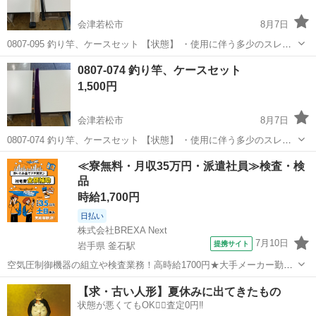
会津若松市
8月7日
0807-095 釣り竿、ケースセット 【状態】 ・使用に伴う多少のスレ、
キズ、落としきれない汚れなどございます ・詳細は現地でご確認くだ
福島
会津若松市
その他
釣り竿
0807-074 釣り竿、ケースセット
さい ・お値引きは出来かねますのでご了承願います ※中古品のため、
1,500円
状...
会津若松市
8月7日
0807-074 釣り竿、ケースセット 【状態】 ・使用に伴う多少のスレ、
キズ、落としきれない汚れなどございます ・詳細は現地でご確認くだ
福島
会津若松市
その他
釣り竿
≪寮無料・月収35万円・派遣社員≫検査・検
さい ・お値引きは出来かねますのでご了承願います ※中古品のため、
品
状...
時給1,700円
日払い
株式会社BREXA Next
7月10日
提携サイト
岩手県 釜石駅
空気圧制御機器の組立や検査業務！高時給1700円★大手メーカー勤
務！嬉しい寮費無料！ワンルーム寮完備★マイカー通勤OK＆工場敷地
岩手
釜石市
釜石駅
その他
【求・古い人形】夏休みに出てきたもの
内に無料駐車場あり★！《岩手県釜石市》 人気の工場のお仕事 ◇空気
状態が悪くてもOK🙆‍♀️査定0円‼️
圧制御機器（シリンダ、バルブ...