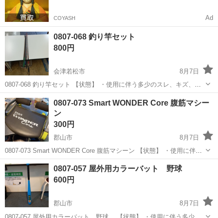
Ad
COYASH
0807-068 釣り竿セット
800円
会津若松市
8月7日
0807-068 釣り竿セット 【状態】 ・使用に伴う多少のスレ、キズ、落
としきれない汚れなどございます ・詳細は現地でご確認ください ・お
福島
会津若松市
その他
釣り竿
0807-073 Smart WONDER Core 腹筋マシー
値引きは出来かねますのでご了承願います ※中古品のため、状態につ
ン
い...
300円
郡山市
8月7日
0807-073 Smart WONDER Core 腹筋マシーン 【状態】 ・使用に伴う
多少のスレ、キズ、落としきれない汚れなどございます ・詳細は現地
福島
郡山市
フィットネス、トレーニング
マシーン
0807-057 屋外用カラーバット 野球
でご確認ください ・お値引きは出来かねますのでご了承願...
600円
郡山市
8月7日
0807-057 屋外用カラーバット 野球 【状態】 ・使用に伴う多少の