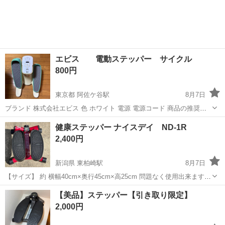
エビス 電動ステッパー サイクル
800円
東京都 阿佐ケ谷駅
8月7日
ブランド 株式会社エビス 色 ホワイト 電源 電源コード 商品の推奨用
途 自転車漕ぎ運動 商品の重量 6.9 キログラム サイズ 51.5奥行き x
東京
杉並区
阿佐ケ谷駅
フィットネス、トレーニング
健康ステッパー ナイスデイ ND-1R
37.1幅 x 26高さ cm タバコ無し 猫を飼っている アルコー...
エビス
2,400円
新潟県 東柏崎駅
8月7日
【サイズ】 約 横幅40cm×奥行45cm×高25cm 問題なく使用出来ます。
6/1、値下げしました。
新潟
柏崎市
東柏崎駅
フィットネス、トレーニング
【美品】ステッパー【引き取り限定】
ナイスデイ
2,000円