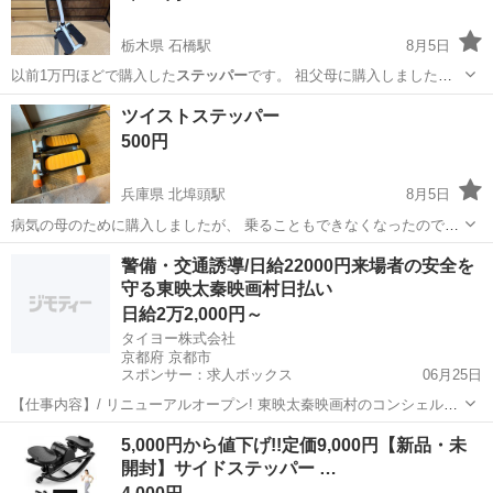
栃木県 石橋駅
8月5日
以前1万円ほどで購入した
ステッパー
です。 祖父母に購入しましたが
ほと…
栃木
河内郡
石橋駅
フィットネス、トレーニング
ツイストステッパー
500円
兵庫県 北埠頭駅
8月5日
病気の母のために購入しましたが、 乗ることもできなくなったので出
品いたします。 特に問題なく使用できると思います。
兵庫
神戸市
北埠頭駅
フィットネス、トレーニング
警備・交通誘導/日給22000円来場者の安全を
守る東映太秦映画村日払い
日給2万2,000円～
タイヨー株式会社
京都府 京都市
スポンサー：求人ボックス
06月25日
【仕事内容】/ リニューアルオープン! 東映太秦映画村のコンシェルジ
ュ! お仕事内容 リニューアルオープンする東映太秦映画村での 警備ス
アルバイト・パート
5,000円から値下げ!!定価9,000円【新品・未
タッフをお願いします! 目指せ!「おもてなし」のできる警備員! 具体的
開封】サイドステッパー …
には…? ・出入管理業務...