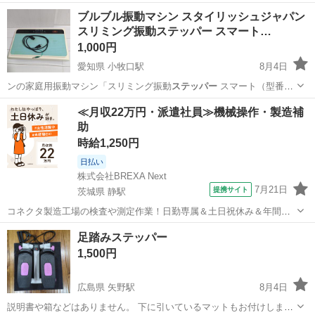
せずにしまってあったので綺麗です。 約17,000円で購入しました。
栃木
佐野市
佐野市駅
フィットネス、トレーニング
ブルブル振動マシン スタイリッシュジャパン
スリミング振動ステッパー スマート…
AEROLIFE
1,000円
愛知県 小牧口駅
8月4日
ンの家庭用振動マシン「スリミング振動
ステッパー
スマート（型番：
SSMT-1152…
愛知
小牧市
小牧口駅
フィットネス、トレーニング
≪月収22万円・派遣社員≫機械操作・製造補
助
時給1,250円
日払い
株式会社BREXA Next
7月21日
提携サイト
茨城県 静駅
コネクタ製造工場の検査や測定作業！日勤専属＆土日祝休み＆年間休
日128日★クリーンルーム内作業★マイカー通勤OK＆無料駐車場あり
茨城
常陸大宮市
静駅
その他
足踏みステッパー
★就業先食堂利用可！日払い制度あり！《茨城県常陸大宮市》 人気の
1,500円
工場のお仕事 ◇コネクタ製造工...
広島県 矢野駅
8月4日
説明書や箱などはありません。 下に引いているマットもお付けしま