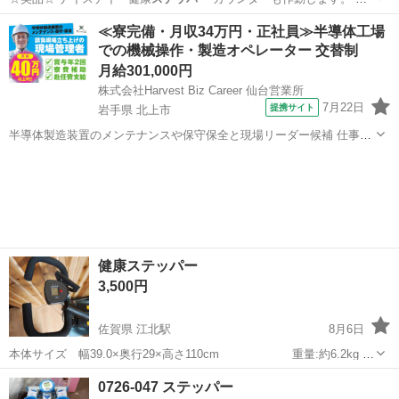
荷…
大阪
大阪市
中ふ頭駅
スポーツ
≪寮完備・月収34万円・正社員≫半導体工場
での機械操作・製造オペレーター 交替制
月給301,000円
株式会社Harvest Biz Career 仙台営業所
7月22日
提携サイト
岩手県 北上市
半導体製造装置のメンテナンスや保守保全と現場リーダー候補 仕事内
容 ＼フラッシュメモリの製造を行う工場で半導体製造装置の保守・点
岩手
北上市
その他
検のお仕事／ 【主な業務】 フラッシュメモリなどに使用される「半導
体」。 その半導体を...
健康ステッパー
3,500円
佐賀県 江北駅
8月6日
本体サイズ 幅39.0×奥行29×高さ110cm 重量:約6.2kg 大
体半年ほど利用しました。 ステップを踏み込む際に少し音が鳴りま
佐賀
杵島郡
江北駅
フィットネス、トレーニング
0726-047 ステッパー
す。 よろしくお願い致しますm(_ _)m