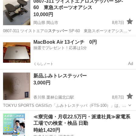
0807-311 ツイストエアロステッパー SP-
60 東急スポーツオアシス
10,000円
岡山県 岡山市
8月7日
0807-311 ツイストエアロ
ステッパー
SP-60 東急スポーツオアシス
…
岡山
岡山市
フィットネス、トレーニング
MacBook Air 13インチ 0円
抽選でプレゼント！応募は1分
ツイストエアロステッパー
Ad
くらしノート
新品ふみトレステッパー
3,000円
香川県 栗林公園北口駅
8月7日
TOKYU SPORTS OASISの「ふみトレステッパ（FTS-100）」は、ク
ッションのようなデザインで気軽に足踏み運動ができるフィットネス
香川
高松市
栗林公園北口駅
その他
≪寮完備・月収22.5万円・派遣社員≫家電系
アイテムです。 商品概要デザイン: 小型で軽量なクッション形状。 特
工場での検査・検品 日勤
徴: 傾斜...
時給1,420円