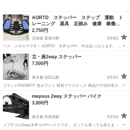
AORTD ステッパー ステップ 運動 ト
レーニング 器具 足踏み 健康 稼働…
2,750円
北海道 新旭川駅
8月6日
ース メガスマです！ AORTD
ステッパー
中古品 になります。 中
古のお品…
北海道
旭川市
新旭川駅
フィットネス、トレーニング
立・座2way ステッパー
ステッパー
7,500円
東京都 浜田山駅
8月5日
ブランドROOMFIT 色ホワイト 材質プラスチック 商品の寸法61長さ x
45幅 x 30高さ cm 商品の重量11 キログラム 重量制限100000 グラム
東京
杉並区
浜田山駅
フィットネス、トレーニング
mepsus 2way ステッパー バイク
立っても座ってもできる2WAYバイク。 楕円モーションのため...
3,000円
東京都 外苑前駅
8月5日
メプサスの2way
ステッパー
バイクです。 立っても座っても使えま…