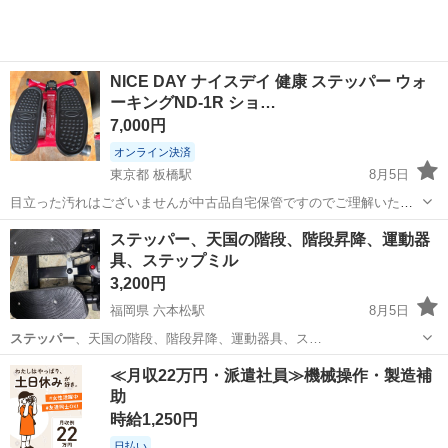
NICE DAY ナイスデイ 健康 ステッパー ウォ
ーキングND-1R ショ…
7,000円
オンライン決済
東京都 板橋駅
8月5日
目立った汚れはございませんが中古品自宅保管ですのでご理解いただ
ける方のご検討宜しくお願い致します^ ^ ★サイズ 幅 43.0cm
東京
北区
板橋駅
その他
ステッパー、天国の階段、階段昇降、運動器
奥行 45.5cm 高さ 20.0cm ★仕様 重量 7kg 材質 ...
具、ステップミル
3,200円
福岡県 六本松駅
8月5日
ステッパー
、天国の階段、階段昇降、運動器具、ス…
福岡
福岡市
六本松駅
フィットネス、トレーニング
≪月収22万円・派遣社員≫機械操作・製造補
助
天国の階段
時給1,250円
日払い