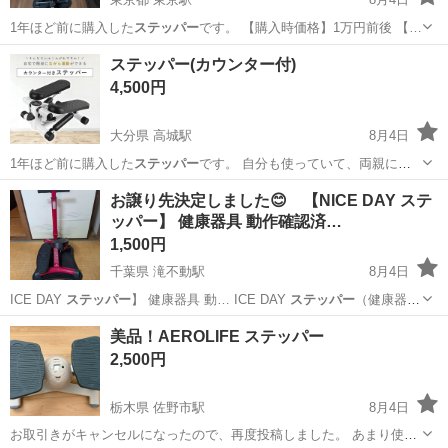
1年ほど前に購入した
ステッパー
です。 【購入時価格】1万円前後 【…
東京
中央区
東京駅
ダイエットグッズ
ステッパー(カウンター付)
4,500円
大分県 高城駅
8月4日
1年ほど前に購入した
ステッパー
です。 自分も使っていて、両親に
も…
大分
大分市
高城駅
フィットネス、トレーニング
お譲り先決定しました😊 【NICE DAY ステ
ッパー】 健康器具 動作確認済…
1,500円
千葉県 滝不動駅
8月4日
ICE DAY
ステッパー
】 健康器具 動… ICE DAY
ステッパー
（健康器
具）をお… ICE DAY
ステッパー
自宅で手軽に…
千葉
船橋市
滝不動駅
ダイエットグッズ
ステッパー
美品！AEROLIFE ステッパー
2,500円
栃木県 佐野市駅
8月4日
お取引きがキャンセルになったので、再度投稿しました。 あまり使用