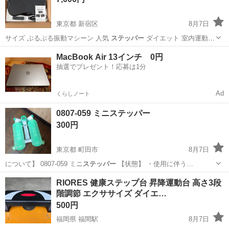
東京都 新宿区
8月7日
サイズ ぶるぶる振動マシーン 人気
ステッパー
ダイエット 室内運動器
具 振動マシ…
東京
新宿区
ダイエットグッズ
MacBook Air 13インチ 0円
抽選でプレゼント！応募は1分
Ad
くらしノート
0807-059 ミニステッパー
300円
東京都 町田市
8月7日
について】 0807-059 ミニ
ステッパー
【状態】 ・使用に伴う…
東京
町田市
フィットネス、トレーニング
RIORES 健康ステップ台 昇降運動台 高さ3段
階調節 エクササイズ ダイエ…
ミニステッパー
500円
福岡県 福間駅
8月7日