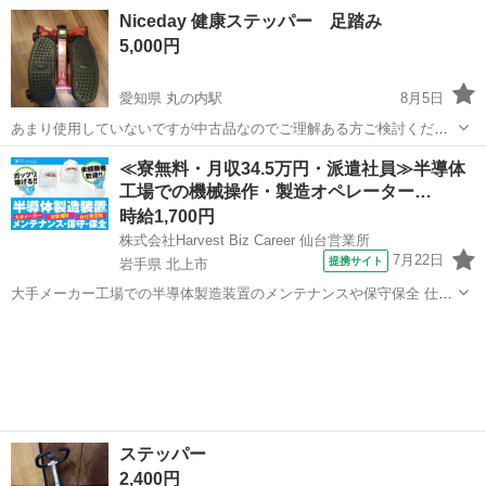
東京
港区
外苑前駅
フィットネス、トレーニング
Niceday 健康ステッパー 足踏み
ステッパー
5,000円
愛知県 丸の内駅
8月5日
あまり使用していないですが中古品なのでご理解ある方ご検討くださ
い 早めに取りに来れる方優先にします
愛知
名古屋市
丸の内駅
フィットネス、トレーニング
≪寮無料・月収34.5万円・派遣社員≫半導体
工場での機械操作・製造オペレーター…
時給1,700円
株式会社Harvest Biz Career 仙台営業所
7月22日
提携サイト
岩手県 北上市
大手メーカー工場での半導体製造装置のメンテナンスや保守保全 仕事
内容 ＼フラッシュメモリの製造を行う工場で半導体製造装置の保守・
岩手
北上市
その他
点検のお仕事／ 新工場新設に伴い、請負現場の立ち上げを行います！
※立ち上げ時期目安：2...
ステッパー
2,400円