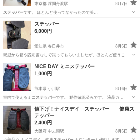
東京都 浮間舟渡駅
8月7日
ステッパー
です。 ほとんど使ってなかったので美…
東京
北区
浮間舟渡駅
その他
ステッパー
6,000円
愛知県 春日井市
8月6日
親戚から箱や説明書なしで譲ってもらいましたが、ほとんど使うこと
なく眠っていたので、もしどなたか必要であればと思いました。 愛知
愛知
春日井市
フィットネス、トレーニング
ステッパー
NICE DAY ミニステッパー
県内 東尾張地区、東三河地区(豊橋、豊川)であれば比較的スムーズに
1,000円
受け渡しが行えるかと思いま...
熊本県 小川駅
8月6日
室内で使えるミニ
ステッパー
です。 動作確認済みです。 液晶カ…
熊本
宇城市
小川駅
その他
値下げ！ナイスデイ ステッパー 健康ス
テッパー
2,400円
大阪府 中ふ頭駅
8月6日
☆美品☆ ナイスデイ 健康
ステッパー
カウンターも作動します。 負