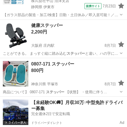
株式会社平山 沼津支店
7月23日
提携サイト
静岡県 伊東市
【ガラス部品の製造・加工/検査】日勤・土日休み／即入居可能！／伊
豆でのんびりライフ♪ ガラス部品の製造・加工/検査 【株式会社平山で
静岡
伊東市
その他
健康ステッパー
の正社員採用（無期雇用派遣）となります】 「2人で同じ職場で働き
2,200円
たい」 「仕事も休みも一...
大阪府 庄内駅
8月7日
ことができる。 まっすぐ縦に踏み込む
ステッパー
と違い、ハの字にゆ
っくり踏み込むこと…
大阪
豊中市
庄内駅
フィットネス、トレーニング
0807-171 ステッパー
ステッパー
800円
神奈川県 平塚市
8月7日
商品について】 0807-171
ステッパー
【状態】 ・使用に伴う…
神奈川
平塚市
フィットネス、トレーニング
ステッパー
【未経験OK🚚】月収30万↑中型免許ドライバ
ー募集
完全週休2日で安定転職
Ad
ドライバーダイレクト