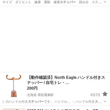
サイズ ダイエット 健康 運動 健康
ステッパー
踏み台 ステッ
プ台 踏台 スポーツ…
福岡
福津市
福間駅
ボディケア
ステップ
​【動作確認済】North Eagle ハンドル付きス
テッパー / 自宅トレ・…
200円
北海道 環状通東駅
8月7日
）のハンドル付き
ステッパー
です。 ハンドル… ： ハンドル付き
ステ
ッパー
/ フィットネ…
北海道
札幌市
環状通東駅
フィットネス、トレーニング