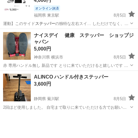
4,000円
オンライン決済
福岡県 東京駅
8月5日
運動】このサイド
ステッパー
の独特な左右スイ… しただけでなく、
ス
テッパー
の柔軟性も高まり… クト設計】サイド
ステッパー
は高炭素鋼
福岡
北九州市
東京駅
フィットネス、トレーニング
ナイスデイ 健康 ステッパー ショップジ
フレー… ています。家庭用
ステッパー
として、本体サイ… 素運動】ツ
ャパン
ステッパー
イスト
ステッパー
にはデジタルデ...
5,000円
神奈川県 横浜市
8月5日
赤 専用ハンドル無し 新品です とりに来ていただけると嬉しいです よ
ろしくお願いいたします
神奈川
横浜市
その他
ステッパー
ALINCO ハンドル付きステッパー
3,600円
静岡県 菊川駅
8月5日
2回ほど使用しました。 自宅まで取りに来ていただける方でお願い致
します。 説明書もあります
静岡
牧之原市
菊川駅
フィットネス、トレーニング