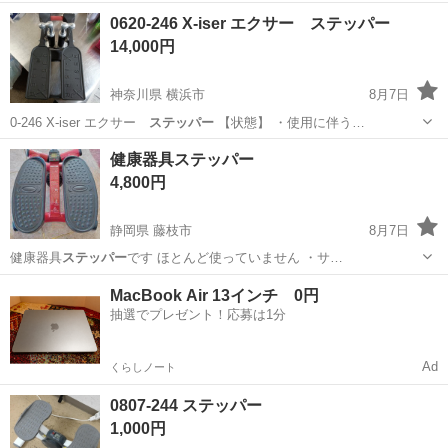
0620-246 X-iser エクサー ステッパー
14,000円
神奈川県 横浜市
8月7日
0-246 X-iser エクサー
ステッパー
【状態】 ・使用に伴う…
神奈川
横浜市
フィットネス、トレーニング
エクサー
健康器具ステッパー
4,800円
静岡県 藤枝市
8月7日
健康器具
ステッパー
です ほとんど使っていません ・サ…
静岡
藤枝市
フィットネス、トレーニング
MacBook Air 13インチ 0円
抽選でプレゼント！応募は1分
Ad
くらしノート
0807-244 ステッパー
1,000円