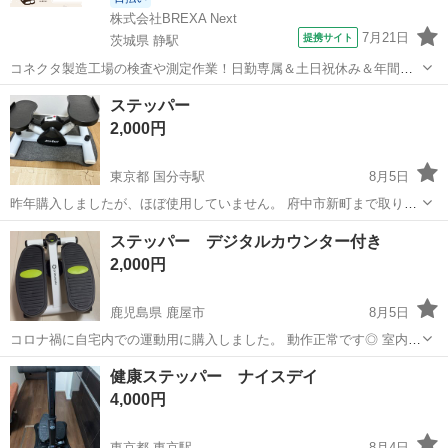
株式会社BREXA Next
7月21日
提携サイト
茨城県 静駅
コネクタ製造工場の検査や測定作業！日勤専属＆土日祝休み＆年間休
日128日★クリーンルーム内作業★マイカー通勤OK＆無料駐車場あり
茨城
常陸大宮市
静駅
その他
ステッパー
★就業先食堂利用可！日払い制度あり！《茨城県常陸大宮市》 人気の
2,000円
工場のお仕事 ◇コネクタ製造工...
東京都 国分寺駅
8月5日
昨年購入しましたが、ほぼ使用していません。 府中市新町まで取りに
来てくださる方でお願いします。
東京
府中市
国分寺駅
フィットネス、トレーニング
ステッパー デジタルカウンター付き
2,000円
鹿児島県 鹿屋市
8月5日
コロナ禍に自宅内での運動用に購入しました。 動作正常です◎ 室内で
手軽に有酸素を取り入れたい方、これからトレーニングを始めたい方
鹿児島
鹿屋市
フィットネス、トレーニング
ステッパー
健康ステッパー ナイスデイ
におすすめです🌟 ☆お渡し場所☆ イオンの駐車場や近くのコンビニ駐
4,000円
車場でお願いしたいですが、...
東京都 東京駅
8月4日