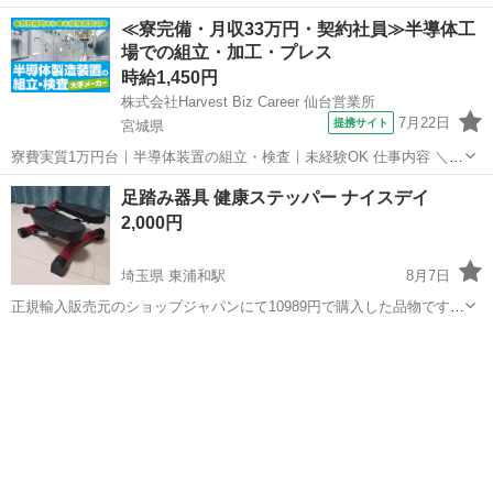
≪寮完備・月収33万円・契約社員≫半導体工
場での組立・加工・プレス
時給1,450円
株式会社Harvest Biz Career 仙台営業所
7月22日
提携サイト
宮城県
寮費実質1万円台｜半導体装置の組立・検査｜未経験OK 仕事内容 ＼半
導体製造装置の組立・検査スタッフ／ 大手メーカー工場内で、半導体
宮城
その他
足踏み器具 健康ステッパー ナイスデイ
をつくるための装置を組み立てる仕事です。 タブレットや図面を確認
2,000円
しながら、ドライバ...
埼玉県 東浦和駅
8月7日
正規輸入販売元のショップジャパンにて10989円で購入した品物です。
親に購入したものの施設入居が決まったため殆ど使用していません。
埼玉
さいたま市
東浦和駅
美容家電
どなたかに活用頂ければと思います。 お値引は致しかねます。 緑区、
見沼区、浦和区エリアで...