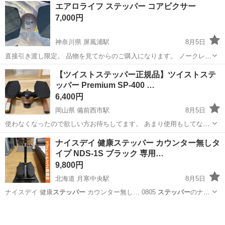
北海道
函館市
宝来町駅
その他
エアロライフ ステッパー コアビクサー
7,000円
神奈川県 屏風浦駅
8月5日
直接引き渡し限定。 品物を見てからのご購入になります。 ノークレー
ム ノーリターン
神奈川
横浜市
屏風浦駅
マッサージ器
【ツイストステッパー正規品】ツイストステ
ッパー Premium SP-400 …
6,400円
岡山県 備前西市駅
8月5日
使わなくなったので欲しい方お待ちしてます。 あまり使用もしてない
ので綺麗ですが神経質な方は気をつけてください 値下げある程度なら
岡山
岡山市
備前西市駅
その他
ナイスデイ 健康ステッパー カウンター無しタ
対応致します
イプ NDS-1S ブラック 専用…
9,800円
北海道 月寒中央駅
8月5日
ナイスデイ 健康
ステッパー
カウンター無し… 0805
ステッパー
のナイ
スデイと専… ンドルです。
ステッパー
型式 NDS-1… ー ブラック
ス
北海道
札幌市
月寒中央駅
フィットネス、トレーニング
テッパー
のみのサイズ …