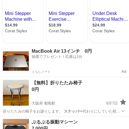
MacBook Air 13インチ 0円
抽選でプレゼント！応募は1分
Ad
くらしノート
【無料】折りたたみ椅子
0円
大阪府 都島駅
8月7日
折りたたみの椅子をお譲りします。
ステッパー
代わりにしていた程度
で、歪みや軋みな…
大阪
大阪市
都島駅
椅子
折りたたみ
ぶるぶる振動マシーン
7,000円