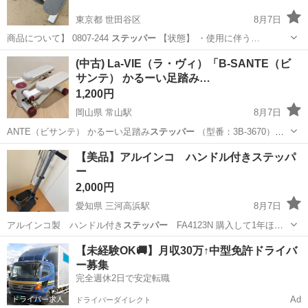
東京都 世田谷区
8月7日
商品について】 0807-244
ステッパー
【状態】 ・使用に伴う…
東京
世田谷区
フィットネス、トレーニング
ステッパー
(中古) La-VIE（ラ・ヴィ）「B-SANTE（ビ
サンテ） かるーい足踏み…
1,200円
岡山県 常山駅
8月7日
ANTE（ビサンテ） かるーい足踏み
ステッパー
（型番：3B-3670）」
本体とマ…
岡山
玉野市
常山駅
その他
ビサンテ
【美品】アルインコ ハンドル付きステッパ
ー
2,000円
愛知県 三河高浜駅
8月7日
アルインコ製 ハンドル付き
ステッパー
FA4123N 購入して1年ほ
ど…
愛知
高浜市
三河高浜駅
フィットネス、トレーニング
【未経験OK🚚】月収30万↑中型免許ドライバ
ー募集
完全週休2日で安定転職
Ad
ドライバーダイレクト