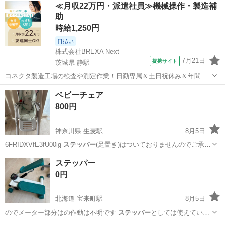
兵庫
宝塚市
清荒神駅
フィットネス、トレーニング
≪月収22万円・派遣社員≫機械操作・製造補
さる方に。
助
ステッパー
時給1,250円
日払い
株式会社BREXA Next
7月21日
提携サイト
茨城県 静駅
コネクタ製造工場の検査や測定作業！日勤専属＆土日祝休み＆年間休
日128日★クリーンルーム内作業★マイカー通勤OK＆無料駐車場あり
茨城
常陸大宮市
静駅
その他
ベビーチェア
★就業先食堂利用可！日払い制度あり！《茨城県常陸大宮市》 人気の
800円
工場のお仕事 ◇コネクタ製造工...
神奈川県 生麦駅
8月5日
6FRIDXVfE3fU00ig
ステッパー
(足置き)はついておりませんのでご承…
神奈川
横浜市
生麦駅
子供用品
ステッパー
0円
北海道 宝来町駅
8月5日
のでメーター部分はの作動は不明です
ステッパー
としては使えていま
す 多少のサビあり…