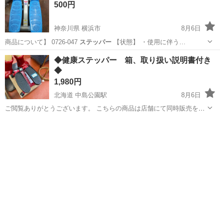
500円
神奈川県 横浜市
8月6日
商品について】 0726-047
ステッパー
【状態】 ・使用に伴う…
神奈川
横浜市
フィットネス、トレーニング
ステッパー
◆健康ステッパー 箱、取り扱い説明書付き
◆
1,980円
北海道 中島公園駅
8月6日
ご閲覧ありがとうございます。 こちらの商品は店舗にて同時販売をし
ております。 テレビや映画を見ながらシェイプアップ！ ウォーキング
北海道
札幌市
中島公園駅
コスメ/ヘルスケア
に出掛けると帰りが大変...これなら自宅にいながら減量可能！！ お
ステッパー
問...