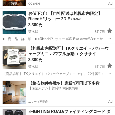
Ad
COYASH
お値下げ！【自社配送は札幌市内限定】
RiccoH/リッコー 3D Exa-wa…
3,300円
菊水駅
8月7日
■ 商 品 詳 細 ■ ○RiccoH/リッコー ○3D Exa-wave/3Dエクサウ
ェーブ ◯H26-6MA-2418 ○本体サイズ：幅800×奥行453×高さ148mm
北海道
札幌市
菊水駅
フィットネス、トレーニング
【札幌市内配送可】TKクリエイト パワーウ
◯適応体重：100kgまで ◯ス...
ェーブミニ パワフル振動 エクササイ…
エクサウェーブ
3,300円
菊水駅
8月7日
【商品詳細】 TKクリエイト パワーウェーブミニ です。 ◯付属品：本
体・電源コード・リモコン・取扱説明書 中古の商品です。 多少のキズ
北海道
札幌市
菊水駅
フィットネス、トレーニング
【格安物件多数✨】家賃4万円以下多数
や汚れはございますが大きく目立つようなダメージはございません。
【保証人ナシ】賃貸物件多数掲載！
パワーウェーブミニ
動...
Ad
ニフティ不動産
♪FIGHTING ROAD/ファイティングロード ダ