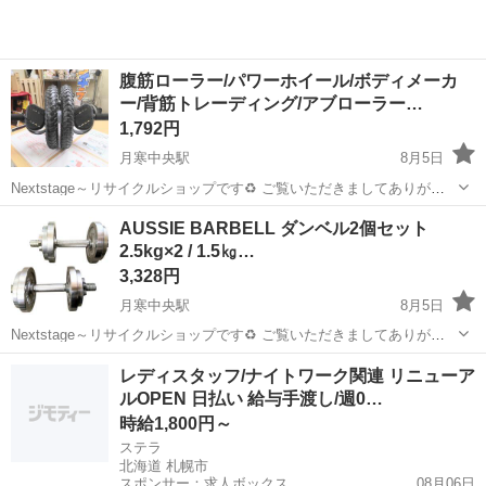
腹筋ローラー/パワーホイール/ボディメーカ
ー/背筋トレーディング/アブローラー…
1,792円
月寒中央駅
8月5日
Nextstage～リサイクルショップです♻ ご覧いただきましてありがと
うございます！ 下記に商品詳細、店舗情報を記載しておりますのでご
北海道
札幌市
月寒中央駅
フィットネス、トレーニング
AUSSIE BARBELL ダンベル2個セット
確認くださいませ☺ 【商品サイズ】 ・横幅 約56cm(ハンドルからハン
2.5kg×2 / 1.5㎏…
腹筋
ドル...
3,328円
月寒中央駅
8月5日
Nextstage～リサイクルショップです♻ ご覧いただきましてありがと
うございます！ 下記に商品詳細、店舗情報を記載しておりますのでご
北海道
札幌市
月寒中央駅
フィットネス、トレーニング
レディスタッフ/ナイトワーク関連 リニューア
確認くださいませ☺ AUSSIE BARBELL ダンベル2個セット 2.5k...
ルOPEN 日払い 給与手渡し/週0…
ダンベル
時給1,800円～
ステラ
北海道 札幌市
スポンサー：求人ボックス
08月06日