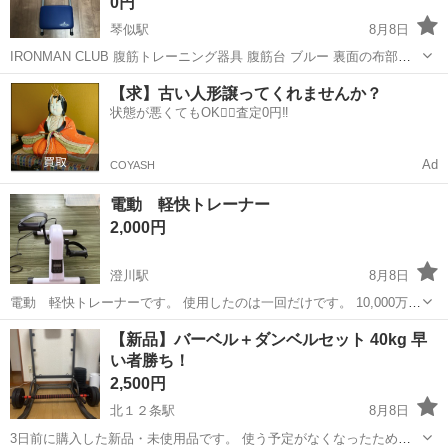
0円
琴似駅
8月8日
IRONMAN CLUB 腹筋トレーニング器具 腹筋台 ブルー 裏面の布部分
が劣化してボロボロになったので除去しました。 取りに来てくださる
北海道
札幌市
琴似駅
フィットネス、トレーニング
【求】古い人形譲ってくれませんか？
方に差し上げます。
状態が悪くてもOK🙆‍♀️査定0円‼️
Ad
COYASH
電動 軽快トレーナー
2,000円
澄川駅
8月8日
電動 軽快トレーナーです。 使用したのは一回だけです。 10,000万円
ほどで購入したものです。 【サイズ(約)】 ＜本体＞幅36×奥行40×高さ
北海道
札幌市
澄川駅
フィットネス、トレーニング
【新品】バーベル＋ダンベルセット 40kg 早
26cm、4.1kg ＜マット＞幅36.5×奥行42cm 【材質】ABS樹脂...
い者勝ち！
2,500円
北１２条駅
8月8日
3日前に購入した新品・未使用品です。 使う予定がなくなったため出