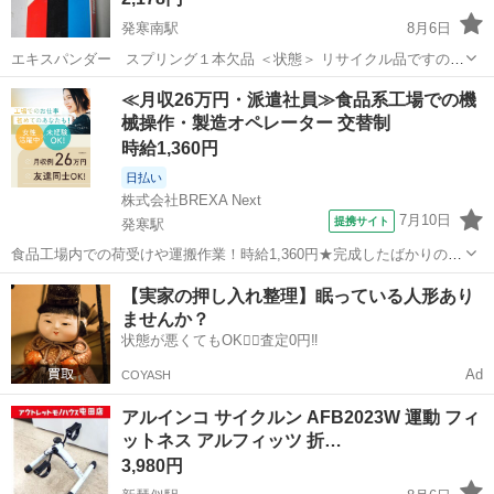
発寒南駅
8月6日
エキスパンダー スプリング１本欠品 ＜状態＞ リサイクル品ですので
キズ・汚れ等あります。 ★店頭展示品のですのでご来店いただくと実
北海道
札幌市
発寒南駅
フィットネス、トレーニング
≪月収26万円・派遣社員≫食品系工場での機
物をご覧にいただけます。 ★ジモティーを見たと言っていただける...
械操作・製造オペレーター 交替制
エキスパンダー
時給1,360円
日払い
株式会社BREXA Next
7月10日
提携サイト
発寒駅
食品工場内での荷受けや運搬作業！時給1,360円★完成したばかりの新
しい工場での勤務◎空調完備で1年中快適作業★日払い制度あり！マイ
北海道
札幌市
発寒駅
その他
【実家の押し入れ整理】眠っている人形あり
カー通勤可！工場敷地内無料駐車場あり！休出ほぼなし！《北海道札
ませんか？
幌市手稲区》 人気の工場のお...
状態が悪くてもOK🙆‍♀️査定0円‼️
Ad
COYASH
アルインコ サイクルン AFB2023W 運動 フィ
ットネス アルフィッツ 折…
3,980円