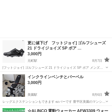
更に値下げ フットジョイ] ゴルフシューズ
21 ドライジョイズ SP ボア …
3,000円
元町駅
8月7日
[フットジョイ] ゴルフシューズ 21 ドライジョイズ SP ボア メンズ
24.5 3E ブラック 7回ほど使用しました。綺麗です。スパイクのピンも
北海道
札幌市
元町駅
フィットネス、トレーニング
インクラインベンチとバーベル
残ってます。毎回使用後に磨いてましたしシューキーパーも入れてま
フットジョイ
3,000円
した。 お気...
美園駅
8月6日
レッグエクステンションもできます ezバーです 豊平区美園のマンショ
ンで取り引き希望です
北海道
札幌市
美園駅
フィットネス、トレーニング
☆ALINCO 電動ウォーカー AFW3309 ウォー