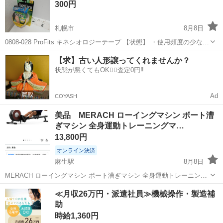
300円
ト】色褪せはあり...
札幌市
8月8日
0808-028 ProFits キネシオロジーテープ 【状態】 ・使用頻度の少ない
美品です ・詳細は現地でご確認ください ・お値引きは出来かねますの
北海道
札幌市
フィットネス、トレーニング
現地
【求】古い人形譲ってくれませんか？
でご了承願います ※中古品のため、状態についてはご理解の...
状態が悪くてもOK🙆‍♀️査定0円‼️
Ad
COYASH
美品 MERACH ローイングマシン ボート漕
ぎマシン 全身運動トレーニングマ…
13,800円
オンライン決済
麻生駅
8月8日
MERACH ローイングマシン ボート漕ぎマシン 全身運動トレーニング
マシン アプリと連動可能 デジタルダイヤル 自動負荷調整機能 トレー
北海道
札幌市
麻生駅
フィットネス、トレーニング
≪月収26万円・派遣社員≫機械操作・製造補
ニングマシン 静音 家庭用 16段階負荷 マグネット式ボート漕ぎ運動マ
助
シン 複線デザイ...
時給1,360円