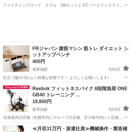
ファイティングロード ２０㎏ 2個セットと EZ バーとインクライン
ベンチになります。 ほぼ未使用品ですが、初期キズなどがごさいます
北海道
札幌市
稲積公園駅
フィットネス、トレーニング
ので、 ご了承ください。 札幌市内にお住まいで ご購入の方は商品を
ベンチ
お運びいたします。 商...
FRジャパン 腹筋マシン 筋トレ ダイエット シ
ットアップベンチ
400円
発寒南駅
8月4日
目立つ傷や汚れなく綺麗な状態です！ よろしくお願いします♪
北海道
札幌市
発寒南駅
フィットネス、トレーニング
Reebok フィットネスバイク 8段階負荷 ONE
GB40 トレーニング …
シットアップ
18,800円
新琴似駅
8月4日
北海道内12店舗（札幌市内にグループ11店舗、苫小牧市内に１店舗）
総合リサイクルショップ アウトレットモノハウス屯田店です。 スマホ
北海道
札幌市
新琴似駅
フィットネス、トレーニング
≪月収31万円・派遣社員≫機械操作・製造補
QRコード決済「PayPay」とクレジットカードをご利用いただけま