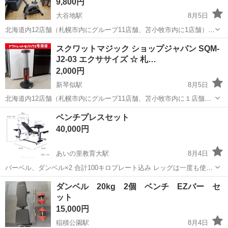
9,800円
大谷地駅
8月5日
北海道内12店舗（札幌市内にグループ11店舗、苫小牧市内に1店舗）
Used Goods Market ★ユーズドグッズマーケット★ 総合リサイクルシ
北海道
札幌市
大谷地駅
フィットネス、トレーニング
スクワットマジック ショップジャパン SQM-
ョップ アウトレットモノハウス平岡店です。 -------...
J2-03 エクササイズ ☆ 札…
AFB
2,000円
新琴似駅
8月5日
北海道内12店舗（札幌市内にグループ11店舗、苫小牧市内に１店舗）
総合リサイクルショップ アウトレットモノハウス屯田店です。 スマホ
北海道
札幌市
新琴似駅
フィットネス、トレーニング
ベンチプレスセット
QRコード決済「PayPay」「auPay」「d払い」と、 クレジットカード
スクワット
40,000円
をご...
あいの里教育大駅
8月4日
バーベル、ダンベル×2 合計100キロプレート込み レッグは一度も使っ
てません。 定価86,000円
北海道
札幌市
あいの里教育大駅
ダンベル 20kg 2個 ベンチ EZバー セ
ット
フィットネス、トレーニング
15,000円
稲積公園駅
8月4日