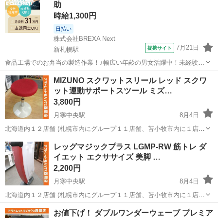
助
す。 ----...
時給1,300円
日払い
株式会社BREXA Next
7月21日
提携サイト
新札幌駅
食品工場でのお弁当の製造作業！♪幅広い年齢の男女活躍中！未経験活
躍中♪日払い制度あり◎働きやすい空調完備♪車・バイク・自転車通勤
北海道
札幌市
新札幌駅
その他
MIZUNO スクワットスリール レッド スクワ
可！安心の社会保険完備！駅から無料送迎あり◎《北海道札幌市厚別
ット運動サポートスツール ミズ…
区》 人気の工場のお仕事 【お弁...
3,800円
月寒中央駅
8月4日
北海道内１２店舗 (札幌市内にグループ１１店舗、苫小牧市内に１店
舗） 総合リサイクルショップ ★ユーズドグッズマーケット★ アウト
北海道
札幌市
月寒中央駅
フィットネス、トレーニング
レッグマジックプラス LGMP-RW 筋トレ ダ
レットモノハウス西岡店です。 MIZUNO スクワットスリール レッド
イエット エクササイズ 美脚 …
スクワット...
2,200円
月寒中央駅
8月4日
北海道内１２店舗 (札幌市内にグループ１１店舗、苫小牧市内に１店
舗） 総合リサイクルショップ ★ユーズドグッズマーケット★ アウト
北海道
札幌市
月寒中央駅
フィットネス、トレーニング
お値下げ！ ダブルワンダーウェーブ プレミア
レットモノハウス西岡店です。 レッグマジックプラス LGMP-RW 筋ト