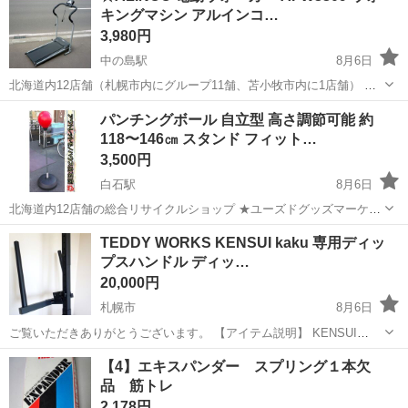
キングマシン アルインコ…
3,980円
中の島駅
8月6日
北海道内12店舗（札幌市内にグループ11舗、苫小牧市内に1店舗） 総
合リサイクルショップ ★ユーズドグッズマーケット★ アウトレットモ
北海道
札幌市
中の島駅
フィットネス、トレーニング
パンチングボール 自立型 高さ調節可能 約
ノハウス平岸店です。 ☆ALINCO 電動ウォーカー AFW3309 ウォー...
118〜146㎝ スタンド フィット…
3,500円
白石駅
8月6日
北海道内12店舗の総合リサイクルショップ ★ユーズドグッズマーケッ
ト★ アウトレットモノハウス白石店 ※営業時間外のお問い合わせは
北海道
札幌市
白石駅
フィットネス、トレーニング
TEDDY WORKS KENSUI kaku 専用ディッ
翌営業日に順次ご返答させていただきます。 営業時間 9:30～
プスハンドル ディッ…
19:30 ...
20,000円
札幌市
8月6日
ご覧いただきありがとうございます。 【アイテム説明】 KENSUI
KAKUに取り付ける専用ディップスバーです。 【状態】 中古で購入し
北海道
札幌市
フィットネス、トレーニング
【4】エキスパンダー スプリング１本欠
ました。私も何度か使用しました。 ワッシャーがありませんが、もと
品 筋トレ
もとは...
2,178円