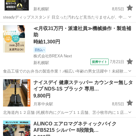
新札幌駅
8月5日
steadyディップススタンド 目立った汚れなど見当たりませんが、中古
にご理解ください。 使い方などは公式サイトにてご確認ください。
北海道
札幌市
新札幌駅
フィットネス、トレーニング
≪月収31万円・派遣社員≫機械操作・製造補
https://steadyjapan.com/products/st126
助
steady
時給1,300円
日払い
株式会社BREXA Next
7月21日
提携サイト
新札幌駅
食品工場でのお弁当の製造作業！♪幅広い年齢の男女活躍中！未経験活
躍中♪日払い制度あり◎働きやすい空調完備♪車・バイク・自転車通勤
北海道
札幌市
新札幌駅
その他
ナイスデイ 健康ステッパー カウンター無しタ
可！安心の社会保険完備！駅から無料送迎あり◎《北海道札幌市厚別
イプ NDS-1S ブラック 専用…
区》 人気の工場のお仕事 【お弁...
9,800円
月寒中央駅
8月5日
北海道内１２店舗 (札幌市内にグループ１１店舗、苫小牧市内に１店
舗） 総合リサイクルショップ ★ユーズドグッズマーケット★ アウト
北海道
札幌市
月寒中央駅
フィットネス、トレーニング
ALINCO エアロマグネティックバイク
レットモノハウス西岡店です。 ナイスデイ 健康ステッパー カウンタ
AFB5215 シルバー 8段階負…
ー無しタイプ N...