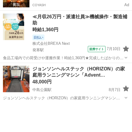
Ad
COYASH
≪月収26万円・派遣社員≫機械操作・製造補
助
時給1,360円
日払い
株式会社BREXA Next
7月10日
提携サイト
発寒駅
食品工場内での荷受けや運搬作業！時給1,360円★完成したばかりの新
しい工場での勤務◎空調完備で1年中快適作業★日払い制度あり！マイ
北海道
札幌市
発寒駅
その他
ジョンソンヘルステック（HORIZON）の家
カー通勤可！工場敷地内無料駐車場あり！休出ほぼなし！《北海道札
庭用ランニングマシン「Advent…
幌市手稲区》 人気の工場のお...
48,000円
中島公園駅
8月7日
ジョンソンヘルステック（HORIZON）の家庭用ランニングマシン
「Adventure 1（アドベンチャーワン）」 動作確認済み。本格的な家庭
北海道
札幌市
中島公園駅
フィットネス、トレーニング
用ルームランナーです。 新品価格198,000円 マットもサービスでつけ
アドベンチャー
ます