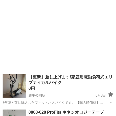
品します。 ・バーベル＆ダンベル兼用 ・合計40kgセット ・状態：新
北海道
札幌市
北１２条駅
フィットネス、トレーニング
品未使用（開封のみ） 価格：2500円 Amazonで7,000円...
【更新】差し上げます❗家庭用電動負荷式エリ
プティカルバイク
0円
豊平公園駅
8月8日
8年ほど前に購入したフィットネスバイクです。 【購入時価格】
79,800円 【サイズ】高さ：162cm、横：37cm、奥行き：116cm （大
北海道
札幌市
豊平公園駅
フィットネス、トレーニング
0808-028 ProFits キネシオロジーテープ
体です） 【傷などの状態】右ペダルにひび割れあり 【アピールポイン