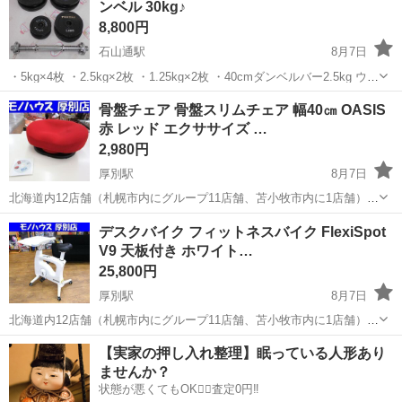
ンベル 30kg♪
8,800円
石山通駅
8月7日
・5kg×4枚 ・2.5kg×2枚 ・1.25kg×2枚 ・40cmダンベルバー2.5kg ウェ
イトプレートだけの重さで27.5kg、 ダンベルバーを含めて30kgです。
北海道
札幌市
石山通駅
フィットネス、トレーニング
骨盤チェア 骨盤スリムチェア 幅40㎝ OASIS
金額は税込です。 お支払いは現...
赤 レッド エクササイズ …
ダンベル
2,980円
厚別駅
8月7日
北海道内12店舗（札幌市内にグループ11店舗、苫小牧市内に1店舗）
Used Goods Market ★ユーズドグッズマーケット★ 総合リサイクルシ
北海道
札幌市
厚別駅
フィットネス、トレーニング
デスクバイク フィットネスバイク FlexiSpot
ョップ アウトレットモノハウス厚別店です。 -------...
V9 天板付き ホワイト…
骨盤
25,800円
厚別駅
8月7日
北海道内12店舗（札幌市内にグループ11店舗、苫小牧市内に1店舗）
Used Goods Market ★ユーズドグッズマーケット★ 総合リサイクルシ
北海道
札幌市
厚別駅
フィットネス、トレーニング
【実家の押し入れ整理】眠っている人形あり
ョップ アウトレットモノハウス厚別店です。 -------...
ませんか？
FlexiSpot
状態が悪くてもOK🙆‍♀️査定0円‼️