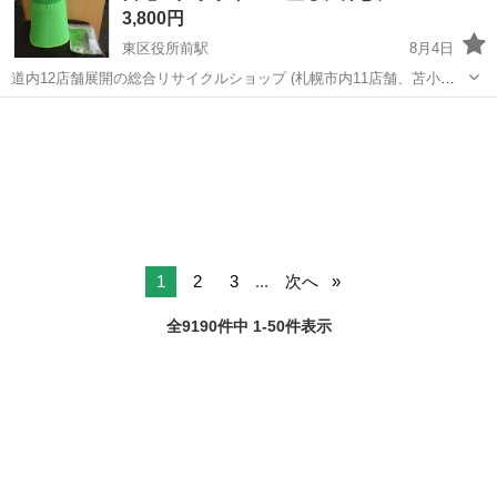
3,800円
東区役所前駅
8月4日
道内12店舗展開の総合リサイクルショップ (札幌市内11店舗、苫小牧1
店舗) アウトレットモノハウス北20条店です。 ☆バウンズシェイプ グ
北海道
札幌市
東区役所前駅
フィットネス、トレーニング
リーン ショップジャパン 自宅エクササイズ 「座る、弾む、引き締め
ショップジャパン
る...
1
2
3
...
次へ
全9190件中 1-50件表示