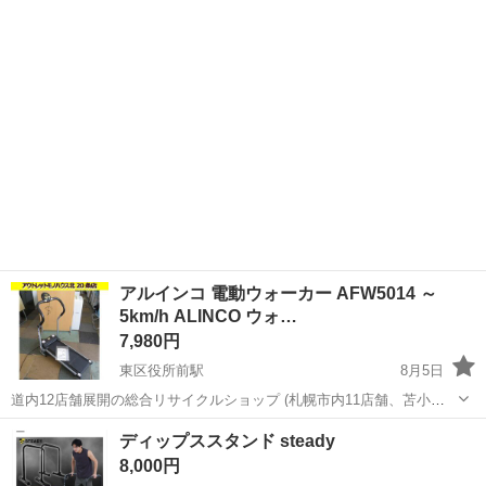
う多少のスレ、キズ、落としきれない汚れなどございます ・詳細は現
北海道
札幌市
フィットネス、トレーニング
現地
地でご確認ください ・お値引きは出来かねます...
アルインコ 電動ウォーカー AFW5014 ～
5km/h ALINCO ウォ…
7,980円
東区役所前駅
8月5日
道内12店舗展開の総合リサイクルショップ (札幌市内11店舗、苫小牧1
店舗) アウトレットモノハウス北20条店です。 ☆アルインコ 電動ウォ
北海道
札幌市
東区役所前駅
フィットネス、トレーニング
ディップススタンド steady
ーカー AFW5014 ～5km/h ALINCO ウォーキングマ...
8,000円