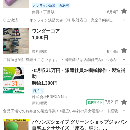
オンライン決済
配送可
南郷７丁目駅
8月4日
◇ご決済 オンライン決済のみ ◇引取対応日 完全予約制
ご注文後メッセージにて日程相談 ◇対応時間 月曜
北海道
札幌市
南郷７丁目駅
フィットネス、トレーニング
ワンダーコア
日 13:00～17:30 火～金 10:30～17:30
ポール
1,000円
（土...
東札幌駅
8月4日
ご覧頂き誠に有難うございます。 ・掲載商品は店舗併売品につき品切
れの場合がございます。 ・中古品でございますので状態等に関しては
北海道
札幌市
東札幌駅
フィットネス、トレーニング
≪月収31万円・派遣社員≫機械操作・製造補
ご理解の上ご購入ください。 ・配送は弊社委託の運送業者への依頼と
助
なります。お住まいの地域によって...
時給1,300円
日払い
株式会社BREXA Next
7月21日
提携サイト
新札幌駅
食品工場でのお弁当の製造作業！♪幅広い年齢の男女活躍中！未経験活
躍中♪日払い制度あり◎働きやすい空調完備♪車・バイク・自転車通勤
北海道
札幌市
新札幌駅
その他
バウンズシェイプ グリーン ショップジャパン
可！安心の社会保険完備！駅から無料送迎あり◎《北海道札幌市厚別
自宅エクササイズ 「座る、弾む、…
区》 人気の工場のお仕事 【お弁...