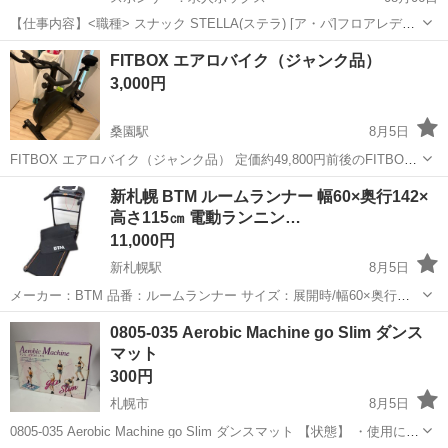
【仕事内容】<職種> スナック STELLA(ステラ) [ア・パ]フロアレデ
ィ・カウンターレディ(ナイトワーク系)、ガールズバー・キャバクラ・
アルバイト・パート
FITBOX エアロバイク（ジャンク品）
スナックその他(ナイトワーク系) <雇用形態> アルバイト・パート <給
3,000円
与> [ア・パ]...
桑園駅
8月5日
FITBOX エアロバイク（ジャンク品） 定価約49,800円前後のFITBOX
エアロバイクです。 動作自体は問題なく、ペダルも通常どおり回りま
北海道
札幌市
桑園駅
フィットネス、トレーニング
新札幌 BTM ルームランナー 幅60×奥行142×
す。 ただし、負荷調整が効きません（最大負荷が弱い状態です）。 買
高さ115㎝ 電動ランニン…
取業者...
11,000円
新札幌駅
8月5日
メーカー：BTM 品番：ルームランナー サイズ：展開時/幅60×奥行
142×高さ115㎝ 収納時/幅60×奥行68×高さ126㎝ 【中古品】 目立った
北海道
札幌市
新札幌駅
フィットネス、トレーニング
0805-035 Aerobic Machine go Slim ダンス
ダメージ見受けられず、良好な状態です。 保...
マット
ランナー
300円
札幌市
8月5日
0805-035 Aerobic Machine go Slim ダンスマット 【状態】 ・使用に伴