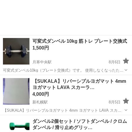
可変式ダンベル 10kg 筋トレ プレート交換式
1,500円
月寒中央駅
8月6日
可変式ダンベル10kg（プレート交換式）です。 使用しなくなったため
出品します。 使用に伴う傷や塗装の剥がれがありますが、問題なく使
北海道
札幌市
月寒中央駅
フィットネス、トレーニング
【SUKALA】リバーシブルヨガマット 4mm
用できます。 【内容】 ・シャフト ×1本 ・プレート一式 ・スクリュー
ヨガマット LAVA スカーラ…
カラー（留め具...
4,000円
新札幌駅
8月5日
【SUKALA】リバーシブルヨガマット 4mm ヨガマット LAVA スカー
ラ 軽量 TPE 抗菌 LAVAの人気ブランド「SUKALA」のリバーシブルヨ
北海道
札幌市
新札幌駅
フィットネス、トレーニング
ダンベル2個セット / ソフトダンベル / クロム
ガマットです。 4mmの適度な厚みでクッション性とグリップ力に優
ダンベル / 滑り止めグリッ…
SUKALA
れ...