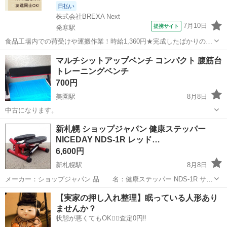
日払い
株式会社BREXA Next
7月10日
提携サイト
発寒駅
食品工場内での荷受けや運搬作業！時給1,360円★完成したばかりの新
しい工場での勤務◎空調完備で1年中快適作業★日払い制度あり！マイ
北海道
札幌市
発寒駅
その他
マルチシットアップベンチ コンパクト 腹筋台
カー通勤可！工場敷地内無料駐車場あり！休出ほぼなし！《北海道札
トレーニングベンチ
幌市手稲区》 人気の工場のお...
700円
美園駅
8月8日
中古になります。
北海道
札幌市
美園駅
フィットネス、トレーニング
新札幌 ショップジャパン 健康ステッパー
NICEDAY NDS-1R レッド…
マルチシットアップベンチ
6,600円
新札幌駅
8月8日
メーカー：ショップジャパン 品 名：健康ステッパー NDS-1R サ
イ ズ：W360mm×H185mm×D385mm 本体重量：6.5kg 【中古品】 若
北海道
札幌市
新札幌駅
フィットネス、トレーニング
【実家の押し入れ整理】眠っている人形あり
干の擦れなど見られますが、大きなダメージほとんど見ら...
ませんか？
ステッパー
状態が悪くてもOK🙆‍♀️査定0円‼️