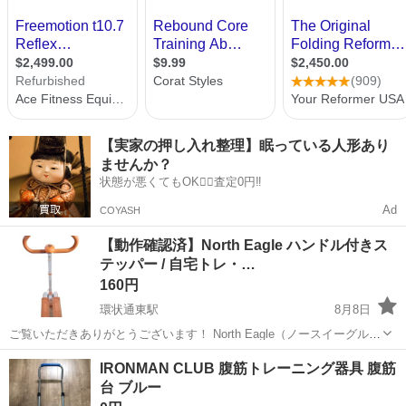
【実家の押し入れ整理】眠っている人形あり
ませんか？
状態が悪くてもOK🙆‍♀️査定0円‼️
Ad
COYASH
​【動作確認済】North Eagle ハンドル付きス
テッパー / 自宅トレ・…
160円
環状通東駅
8月8日
ご覧いただきありがとうございます！ ​North Eagle（ノースイーグル）
のハンドル付きステッパーです。 ハンドルがあるため安定感があり、
北海道
札幌市
環状通東駅
フィットネス、トレーニング
IRONMAN CLUB 腹筋トレーニング器具 腹筋
高齢の方や運動初心者の方でも安心してトレーニングが行えます。 ​デ
台 ブルー
ジタルメーター付...