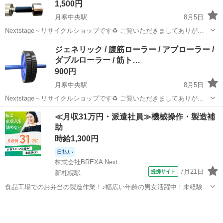
1,500円
月寒中央駅
8月5日
Nextstage～リサイクルショップです♻ ご覧いただきましてありがと
うございます！ 下記に商品詳細、店舗情報を記載しておりますのでご
北海道
札幌市
月寒中央駅
フィットネス、トレーニング
ジェネリック / 腹筋ローラー / アブローラー /
確認くださいませ☺ ダンベル2個セット / ソフトダンベル / クロムダン
ダブルローラー / 筋ト…
ダンベル
ベル...
900円
月寒中央駅
8月5日
Nextstage～リサイクルショップです♻ ご覧いただきましてありがと
うございます！ 下記に商品詳細、店舗情報を記載しておりますのでご
北海道
札幌市
月寒中央駅
フィットネス、トレーニング
≪月収31万円・派遣社員≫機械操作・製造補
確認くださいませ☺ ジェネリック / 腹筋ローラー / アブローラー / ダ
助
ブ...
時給1,300円
日払い
株式会社BREXA Next
7月21日
提携サイト
新札幌駅
食品工場でのお弁当の製造作業！♪幅広い年齢の男女活躍中！未経験活
躍中♪日払い制度あり◎働きやすい空調完備♪車・バイク・自転車通勤
北海道
札幌市
新札幌駅
その他
可！安心の社会保険完備！駅から無料送迎あり◎《北海道札幌市厚別
区》 人気の工場のお仕事 【お弁...