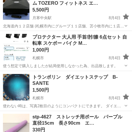
ム TOZERO フィットネス エ…
レッグマジックプラス
レ ダイエ...
5,500円
月寒中央駅
8月4日
北海道内１２店舗 (札幌市内にグループ１１店舗、苫小牧市内に１店
舗） 総合リサイクルショップ ★ユーズドグッズマーケット★ アウト
北海道
札幌市
月寒中央駅
フィットネス、トレーニング
プロテクター 大人用 手首/肘/膝 6点セット 自
レットモノハウス西岡店です。 お値下げ！ ダブルワンダーウェーブ
転車 スケボー バイク M…
ワンダーウェーブ
プレミアム フィ...
1,000円
札幌市
8月4日
使う想定で購入しましたが結局使用しなかった為、出品致します。
北海道
札幌市
フィットネス、トレーニング
大人用
トランポリン ダイエットステップ B-
SANTE
1,500円
札幌市
8月4日
使わない時は、写真2枚目のようにコンパクトにできます。 ダイエッ
ト用にも、子供の遊び用にも使用できます。
北海道
札幌市
フィットネス、トレーニング
stp-4627 ストレッチ用ポール パープル
直径15cm 長さ90cm エ…
330円