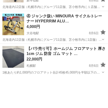
新琴似駅
8月6日
北海道内12店舗（札幌市内にグループ11店舗、苫小牧市内に１店舗）
総合リサイクルショップ アウトレットモノハウス屯田店です。 スマホ
北海道
札幌市
新琴似駅
フィットネス、トレーニング
④ ジャンク扱い MINOURA サイクルトレー
QRコード決済「PayPay」「auPay」「d払い」と、 クレジットカード
ナー HYPERRIM ALU…
AFB
をご...
4,000円
大谷地駅
8月6日
北海道内12店舗（札幌市内にグループ11店舗、苫小牧市内に1店舗）
Used Goods Market ★ユーズドグッズマーケット★ 総合リサイクルシ
北海道
札幌市
大谷地駅
フィットネス、トレーニング
【バラ売り可】ホームジム フロアマット 厚さ
ョップ アウトレットモノハウス平岡店です。 ジャンク扱い ...
1cm ジム 防音 ゴム マット …
MINOURA
22,000円
札幌駅
8月6日
1枚あたり約1,000円のフロアマット合計45枚45,000円を半額以下の
22,000円でセット販売いたします。 バラ売りでしたら、1枚700円で販
北海道
札幌市
札幌駅
フィットネス、トレーニング
売いたします。 筋トレ器具やランニングマシンなどの専用トレーニン
グフロア...