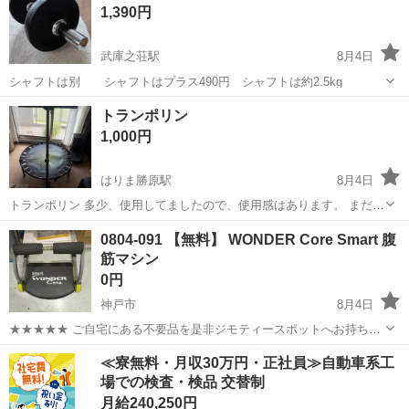
腹筋
1,390円
武庫之荘駅
8月4日
シャフトは別 シャフトはプラス490円 シャフトは約2.5kg
兵庫
尼崎市
武庫之荘駅
フィットネス、トレーニング
トランポリン
1,000円
はりま勝原駅
8月4日
トランポリン 多少、使用してましたので、使用感はあります。 まだま
だ、使えるので欲しい方 よろしくお願いします。 取りに来られる方で
兵庫
揖保郡
はりま勝原駅
フィットネス、トレーニング
0804-091 【無料】 WONDER Core Smart 腹
お願いします。
筋マシン
0円
神戸市
8月4日
★★★★★ ご自宅にある不要品を是非ジモティースポットへお持ち込
みしませんか？ 家電、趣味・スポーツ・レジャー用品、こども用品、
兵庫
神戸市
フィットネス、トレーニング
スポット
≪寮無料・月収30万円・正社員≫自動車系工
衣料服飾品、生活雑貨、家具、本、CD・DVDなどが無料でまとめて持
場での検査・検品 交替制
ち込めます！ ※詳細はこ...
月給240,250円