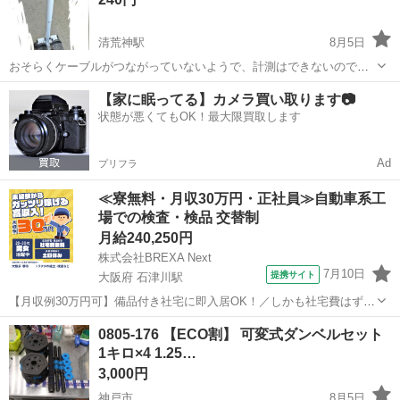
清荒神駅
8月5日
おそらくケーブルがつながっていないようで、計測はできないのでは
ないかと思います。 それでもよろしければぜひどうぞ。 取りに来て下
兵庫
宝塚市
清荒神駅
フィットネス、トレーニング
【家に眠ってる】カメラ買い取ります📷
さる方に。
状態が悪くてもOK！最大限買取します
ステッパー
Ad
プリフラ
≪寮無料・月収30万円・正社員≫自動車系工
場での検査・検品 交替制
月給240,250円
株式会社BREXA Next
7月10日
提携サイト
大阪府 石津川駅
【月収例30万円可】備品付き社宅に即入居OK！／しかも社宅費はずっ
と無料♪／トラクタ本体の製造／資格経験不問★異業種からの転職活躍
大阪
堺市
石津川駅
その他
0805-176 【ECO割】 可変式ダンベルセット
中！／赴任旅費会社負担／工場まで無料送迎あり◎《大阪府堺市》 人
1キロ×4 1.25…
気の工場のお仕事 ◇トラクタ...
3,000円
神戸市
8月5日