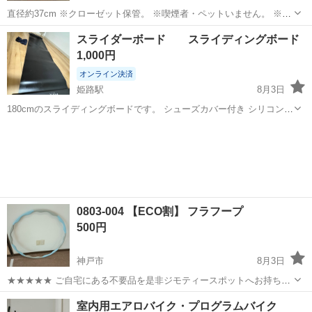
直径約37cm ※クローゼット保管。 ※喫煙者・ペットいません。 ※汚
れ等有るかも？です。
兵庫
神戸市
西明石駅
フィットネス、トレーニング
スライダーボード スライディングボード
バランスボール
1,000円
オンライン決済
姫路駅
8月3日
180cmのスライディングボードです。 シューズカバー付き シリコンス
プレーをかけたばかりなので、よく滑ります。 目立つ汚れはありませ
兵庫
姫路市
姫路駅
フィットネス、トレーニング
んが、使用に伴う傷はあります。 これ以上値下げすることはありませ
ん。 他でも出品しています...
0803-004 【ECO割】 フラフープ
500円
神戸市
8月3日
★★★★★ ご自宅にある不要品を是非ジモティースポットへお持ち込
みしませんか？ 家電、趣味・スポーツ・レジャー用品、こども用品、
兵庫
神戸市
フィットネス、トレーニング
フラフープ
室内用エアロバイク・プログラムバイク
衣料服飾品、生活雑貨、家具、本、CD・DVDなどが無料でまとめて持