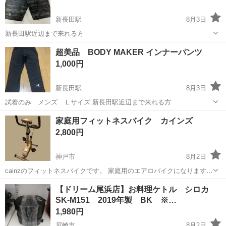
新長田駅
8月3日
新長田駅近辺まで来れる方
兵庫
神戸市
新長田駅
フィットネス、トレーニング
超美品 BODY MAKER インナーパンツ
ハーフパンツ
1,000円
新長田駅
8月3日
試着のみ メンズ Ｌサイズ 新長田駅近辺まで来れる方
兵庫
神戸市
新長田駅
フィットネス、トレーニング
家庭用フィットネスバイク カインズ
2,800円
神戸市
8月2日
cainzのフィットネスバイクです。 家庭用のエアロバイクになります。
経年による小傷や錆など使用感はありますが、モニター表示・ペダル
兵庫
神戸市
フィットネス、トレーニング
カインズ
【ドリーム尾浜店】お料理ケトル シロカ
動作確認済みです。 負荷調整付きで、室内での軽い運動やリハビリ、
SK-M151 2019年製 BK ※…
運動不足解消にどうぞ。...
1,980円
尼崎市
8月2日