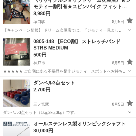
《リサイクルショップドリーム次屋店》★ジ
モティー割引有★スピンバイク フィット…
フィットネス、トレーニング
8,980円
塚口駅
8月5日
【キャンペーン情報】 ドリーム次屋店では、『ジモティー見まし
た！』とレジでこの画面を提示していただくと、ジモティー限定価格
兵庫
尼崎市
塚口駅
フィットネス、トレーニング
0805-148 【ECO割】 ストレッチバンド
（掲載価格から3%OFF）にてご購入いただけます！ お会計時にこち
STRB MEDIUM
ドリーム
らの商品画面をご提示ください(*^ー...
500円
神戸市
8月5日
★★★★★ ご自宅にある不要品を是非ジモティースポットへお持ち込
みしませんか？ 家電、趣味・スポーツ・レジャー用品、こども用品、
兵庫
神戸市
フィットネス、トレーニング
スポット
ダンベル3点セット
衣料服飾品、生活雑貨、家具、本、CD・DVDなどが無料でまとめて持
2,700円
ち込めます！ ※詳細はこ...
三ノ宮駅
8月5日
ダンベル3点セット（1kg,2kg,3kg）です。
兵庫
神戸市
三ノ宮駅
フィットネス、トレーニング
オールステンレス製オリンピックシャフト
ダンベル
30,000円