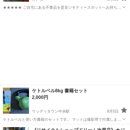
★★★★★ ご自宅にある不要品を是非ジモティースポットへお持ち込
みしませんか？ 家電、趣味・スポーツ・レジャー用品、こども用品、
兵庫
神戸市
フィットネス、トレーニング
可変
衣料服飾品、生活雑貨、家具、本、CD・DVDなどが無料でまとめて持
ち込めます！ ※詳細はこ...
ケトルベル8kg 書籍セット
2,000円
ウッディタウン中央駅
8月5日
ケトルベルと使い方書籍のセットです。 マットは撮影用で付属しませ
ん。
兵庫
三田市
ウッディタウン中央駅