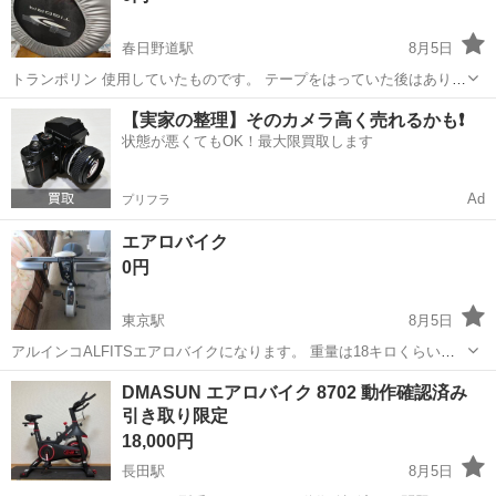
春日野道駅
8月5日
トランポリン 使用していたものです。 テープをはっていた後はありま
すが、 まだ使えます。
兵庫
神戸市
春日野道駅
フィットネス、トレーニング
【実家の整理】そのカメラ高く売れるかも❗️
状態が悪くてもOK！最大限買取します
トランポリン
Ad
プリフラ
エアロバイク
0円
東京駅
8月5日
アルインコALFITSエアロバイクになります。 重量は18キロくらいで
す。男性なら1人でも持てるおもさで、折りたたみができコンパクトに
兵庫
神戸市
東京駅
フィットネス、トレーニング
DMASUN エアロバイク 8702 動作確認済み
なります。 なるべく早く取引したいので宜しくお願いいたします
引き取り限定
18,000円
長田駅
8月5日