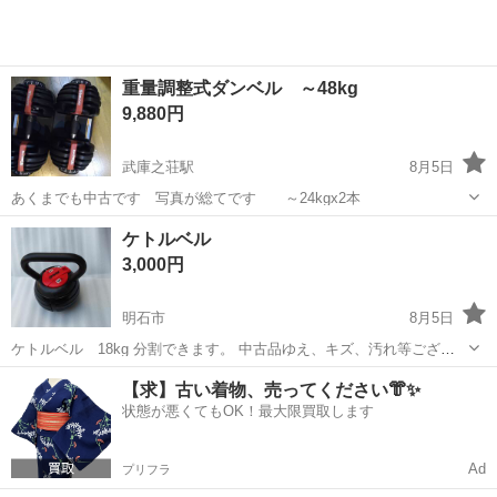
重量調整式ダンベル ～48kg
9,880円
武庫之荘駅
8月5日
あくまでも中古です 写真が総てです ～24kgx2本
兵庫
尼崎市
武庫之荘駅
フィットネス、トレーニング
ケトルベル
3,000円
明石市
8月5日
ケトルベル 18kg 分割できます。 中古品ゆえ、キズ、汚れ等ござい
ます。 ご理解いただける方、及び、返信遅くても大丈夫な方、よろし
兵庫
明石市
フィットネス、トレーニング
ケトルベル
【求】古い着物、売ってください👘✨
くお願い致します。 早いもの勝ちでは、ありません。 底面の、ゴム
状態が悪くてもOK！最大限買取します
が、変形致してます。
Ad
プリフラ