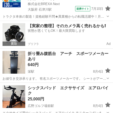
株式会社BREXA Next
7月10日
提携サイト
大阪府 石津川駅
トラクタ本体の製造！資格経験不問★異業種からの転職活躍中！月収
例29万円以上！生活支援物資事前対応可◎即日入寮OK！寮費はずっと
大阪
堺市
石津川駅
その他
【実家の整理】そのカメラ高く売れるかも❗️
無料＆備品付き1R寮完備！赴任旅費会社負担！工場まで無料送迎あり
状態が悪くてもOK！最大限買取します
◎《大阪府堺市》 人気の工場の...
Ad
プリフラ
折り畳み腹筋台 アーチ スポーツメーカー
あり
640円
栄駅
8月4日
お値引き交渉承ります。 有名スポーツメーカーです。 シートがアーチ
なのでストレッチを効かせながら腹筋を潰すぐらいのイメージです。
兵庫
神戸市
栄駅
フィットネス、トレーニング
シックスパッド エクササイズ エアロバイ
筋肉痛なりますよ！ 全体的に綺麗ですが、シートの真ん中あたりに複
ク
数傷あり。 写真でご判断くださ...
25,000円
広野ゴルフ場前駅
8月4日
エクササイズ用のシックスパッド エアロバイク モニターございませ