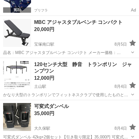
Ad
プリフラ
MBC アジャスタブルベンチ コンパクト
20,000円
宝塚南口駅
8月5日
品名：MBC アジャスタブルベンチ コンパクト メーカー価格：
￥45,800 商品概要： MBCアジャスタブルベンチ コンパクトは、本格
兵庫
宝塚市
宝塚南口駅
フィットネス、トレーニング
120センチ大型 静音 トランポリン ジャ
的なトレーニングに十分使用可能な仕様と耐久性を持ち、更に日本の
ンプワン
ホームジムでも取...
12,000円
土山駅
8月4日
かなり大型のトランポリンでフィットネスクラブで使用したものと同
等の使い心地です。 ジャンプワンというフィットネスに加入しており
兵庫
加古郡
土山駅
フィットネス、トレーニング
可変式ダンベル
自宅でもトレーニングするように買いましたがほぼ使用していませ
35,000円
ん。 断捨離でお譲りします。 明石市...
大久保駅
8月4日
可変式ダンベル 42kg×2個セット【引き取り限定】35,000円 可変式ダ