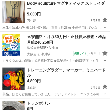
Body sculpture マグネティック ストライダ
ー
5,000円
石生駅
8月5日
本体寸法:(L×W×H) 156×47×80cm 重量：約28kg 全然使用していない
ため綺麗かと思います。 置き物化していましたので多少の埃かぶりは
兵庫
丹波市
石生駅
フィットネス、トレーニング
≪寮無料・月収30万円・正社員≫検査・検品
あるかと思います。 結構大きいです。 近くまで引き取りに来ていただ
月給240,250円
ける...
株式会社BREXA Next
7月10日
提携サイト
大阪府 石津川駅
トラクタ本体の製造！資格経験不問★異業種からの転職活躍中！月収
例29万円以上！生活支援物資事前対応可◎即日入寮OK！寮費はずっと
大阪
堺市
石津川駅
その他
トレーニングラダー、マーカー、ミニハード
無料＆備品付き1R寮完備！赴任旅費会社負担！工場まで無料送迎あり
ル
◎《大阪府堺市》 人気の工場の...
4,800円
土山駅
8月5日
美品、ほとんど使用していません。 アジリティトレーニングに不可欠
なラダー、高さ調節可能なミニハードル、マーカーコーンのセット
兵庫
加古郡
土山駅
フィットネス、トレーニング
トランポリン
で、多角的な身体操作の向上に最適です。 セット内容 トレーニングラ
0円
ダープレート12枚、ミニハード...