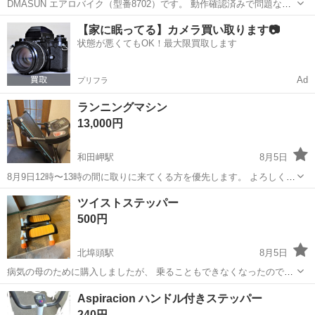
DMASUN エアロバイク（型番8702）です。 動作確認済みで問題なく
使用できます。 使用に伴う多少の傷はありますが、全体的に状態は良
兵庫
神戸市
長田駅
フィットネス、トレーニング
【家に眠ってる】カメラ買い取ります📷
好です。 引き取り限定でお願いします。積み込みのお手伝いは可能で
状態が悪くてもOK！最大限買取します
す。
Ad
プリフラ
ランニングマシン
13,000円
和田岬駅
8月5日
8月9日12時〜13時の間に取りに来てくる方を優先します。 よろしくお
ねがいします。
兵庫
神戸市
和田岬駅
フィットネス、トレーニング
ツイストステッパー
500円
北埠頭駅
8月5日
病気の母のために購入しましたが、 乗ることもできなくなったので出
品いたします。 特に問題なく使用できると思います。
兵庫
神戸市
北埠頭駅
フィットネス、トレーニング
Aspiracion ハンドル付きステッパー
240円