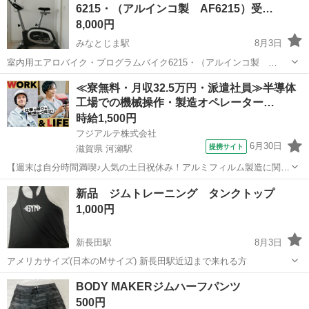
6215・（アルインコ製 AF6215）受…
ち込めます！ ※詳細はこ...
8,000円
みなとじま駅
8月3日
室内用エアロバイク・プログラムバイク6215・（アルインコ製
AF6215）です。 コロナの頃購入しましたが、その後は未使用で保管
兵庫
神戸市
みなとじま駅
フィットネス、トレーニング
≪寮無料・月収32.5万円・派遣社員≫半導体
しておりました。 目立つ汚れや傷はありません。コントロールパネル
工場での機械操作・製造オペレーター…
もきれいです。 動作確認...
時給1,500円
フジアルテ株式会社
6月30日
提携サイト
滋賀県 河瀬駅
【週末は自分時間満喫♪人気の土日祝休み！アルミフィルム製造に関わ
る機械管理・監視】時給1500円/2交替/滋賀県彦根市清崎町/実質寮費無
滋賀
彦根市
河瀬駅
その他
新品 ジムトレーニング タンクトップ
料で即入寮OK/未経験歓迎◎月収例30万円以上！ <<HK-10422-06-
1,000円
JP>> ...
新長田駅
8月3日
アメリカサイズ(日本のMサイズ) 新長田駅近辺まで来れる方
兵庫
神戸市
新長田駅
フィットネス、トレーニング
BODY MAKERジムハーフパンツ
500円