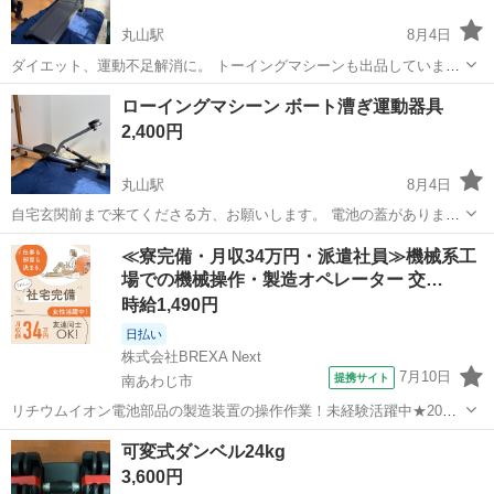
丸山駅
8月4日
ダイエット、運動不足解消に。 トーイングマシーンも出品していま
す。 併せて取引でお値引き可能です。 自宅玄関前まで撮りに来てくだ
兵庫
神戸市
丸山駅
フィットネス、トレーニング
ローイングマシーン ボート漕ぎ運動器具
さる方。
2,400円
丸山駅
8月4日
自宅玄関前まで来てくださる方、お願いします。 電池の蓋がありませ
ん。 フィットネス ダイエット 筋トレ
兵庫
神戸市
丸山駅
フィットネス、トレーニング
≪寮完備・月収34万円・派遣社員≫機械系工
場での機械操作・製造オペレーター 交…
時給1,490円
日払い
株式会社BREXA Next
7月10日
提携サイト
南あわじ市
リチウムイオン電池部品の製造装置の操作作業！未経験活躍中★20～
50代の男性活躍中！嬉しい時給1,490円！生活支援物資事前対応可◎ワ
兵庫
南あわじ市
その他
可変式ダンベル24kg
ンルーム寮完備！赴任旅費会社負担！正社員登用制度あり◎《兵庫県
3,600円
南あわじ市》 人気の工場の...