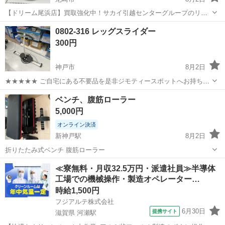
【ドリーム尾浜店】買取強化中！サカイ引越センターグループのリサ
イクルショップです！ 店頭ご購入の際に「ジモティを見た」と言って
兵庫
尼崎市
フィットネス、トレーニング
店頭
0802-316 レッグスライダー
いただくとジモティ限定価格（掲載価格の7%OFF）でご購入が可能で
300円
す。 ぜひ店頭にてスタッ...
神戸市
8月2日
★★★★★ ご自宅にある不要品を是非ジモティースポットへお持ち込
みしませんか？ 家電、趣味・スポーツ・レジャー用品、こども用品、
兵庫
神戸市
フィットネス、トレーニング
ベンチ、腹筋ローラー
衣料服飾品、生活雑貨、家具、本、CD・DVDなどが無料でまとめて持
レッグスライダー
5,000円
ち込めます！ ※詳細はこ...
オンライン決済
新神戸駅
8月2日
折りたたみ式ベンチ 腹筋ローラー
兵庫
神戸市
新神戸駅
フィットネス、トレーニング
≪寮無料・月収32.5万円・派遣社員≫半導体
工場での機械操作・製造オペレーター…
腹筋
時給1,500円
フジアルテ株式会社
6月30日
提携サイト
滋賀県 河瀬駅