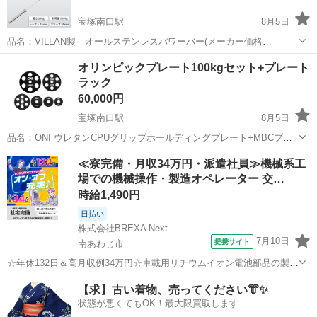
宝塚南口駅
8月5日
品名：VILLAN製 オールステンレスパワーバー(メーカー価格
￥62,150) サビに強いオールステンレス製のオリンピックシャフトにな
兵庫
宝塚市
宝塚南口駅
フィットネス、トレーニング
オリンピックプレート100kgセット+プレート
ります。 ￥2,000相当のVILLAN製内ロンカラーもおまけでお付けしま
ラック
す。 ...
60,000円
宝塚南口駅
8月5日
品名：ONI ウレタンCPUグリップホールディングプレート+MBCプレ
ートツリー ・20kg×2 (メーカー価格¥27,500) ・15kg×2(メーカー価格
兵庫
宝塚市
宝塚南口駅
フィットネス、トレーニング
≪寮完備・月収34万円・派遣社員≫機械系工
¥19,800) ・10kg×2(メーカー価格¥14,800...
場での機械操作・製造オペレーター 交…
時給1,490円
日払い
株式会社BREXA Next
7月10日
提携サイト
南あわじ市
☆年休132日＆高月収例34万円☆車載用リチウムイオン電池部品の製造
／4勤2休でオフも充実♪／家具・家電付き社宅あり＆前払いで生活支援
兵庫
南あわじ市
その他
【求】古い着物、売ってください👘✨
物資が受け取れる◎／20〜40代男女活躍中！ 車載用リチウムイオン電
状態が悪くてもOK！最大限買取します
池部品の製造 車載用...