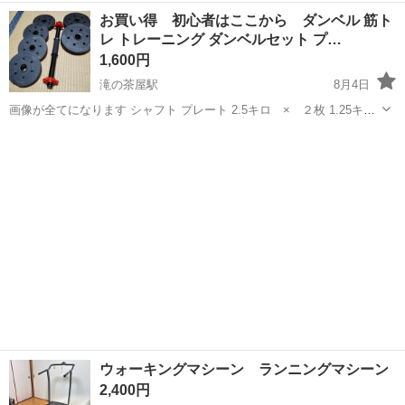
度 説明書、箱あり 屋内保管
兵庫
丹波市
柏原駅
フィットネス、トレーニング
お買い得 初心者はここから ダンベル 筋ト
レ トレーニング ダンベルセット プ…
スチームクリーナー
1,600円
滝の茶屋駅
8月4日
画像が全てになります シャフト プレート 2.5キロ × ２枚 1.25キ
ロ × ４枚 使用感少なめ、かなり美品です 落札後は、ノークレーム
兵庫
神戸市
滝の茶屋駅
フィットネス、トレーニング
ノーリターン厳守でお願い致します 直接の引き渡し対応が、土日祝に
ダンベル
なります 宜し...
ウォーキングマシーン ランニングマシーン
2,400円