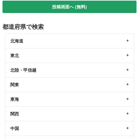
投稿画面へ (無料)
都道府県で検索
北海道
東北
北陸・甲信越
関東
東海
関西
中国