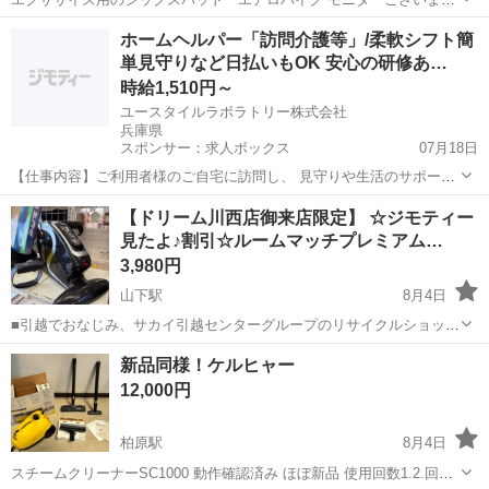
んが、使用に問題なくエクササイズできます。
兵庫
三木市
広野ゴルフ場前駅
ホームヘルパー「訪問介護等」/柔軟シフト簡
単見守りなど日払いもOK 安心の研修あ…
フィットネス、トレーニング
時給1,510円～
ユースタイルラボラトリー株式会社
兵庫県
スポンサー：求人ボックス
07月18日
【仕事内容】ご利用者様のご自宅に訪問し、 見守りや生活のサポート
を行う 訪問介護のお仕事です! 未経験から始める方が8割です! 具体的
アルバイト・パート
【ドリーム川西店御来店限定】 ☆ジモティー
な内容 ・見守り ・食事介助 ・身の回りの整理整頓 ・洗濯物の片付け
見たよ♪割引☆ルームマッチプレミアム…
・痰の吸引 ・身体を清潔に...
3,980円
山下駅
8月4日
■引越でおなじみ、サカイ引越センターグループのリサイクルショップ
【ドリーム川西店】です！ この度はご覧頂きましてありがとうご
兵庫
川西市
山下駅
フィットネス、トレーニング
新品同様！ケルヒャー
ざいます！ ■弊社を装った偽サイトにご注意下さい！ 当店のジモテ
ドリーム
12,000円
ィー出品情報、画像が...
柏原駅
8月4日
スチームクリーナーSC1000 動作確認済み ほぼ新品 使用回数1.2.回程