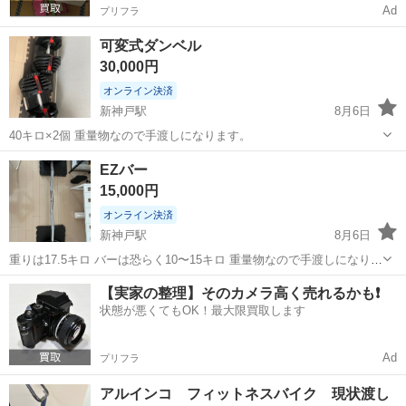
Ad
プリフラ
可変式ダンベル
30,000円
オンライン決済
新神戸駅
8月6日
40キロ×2個 重量物なので手渡しになります。
兵庫
神戸市
新神戸駅
フィットネス、トレーニング
EZバー
ダンベル
15,000円
オンライン決済
新神戸駅
8月6日
重りは17.5キロ バーは恐らく10〜15キロ 重量物なので手渡しになりま
す。
兵庫
神戸市
新神戸駅
フィットネス、トレーニング
【実家の整理】そのカメラ高く売れるかも❗️
状態が悪くてもOK！最大限買取します
重り
Ad
プリフラ
アルインコ フィットネスバイク 現状渡し