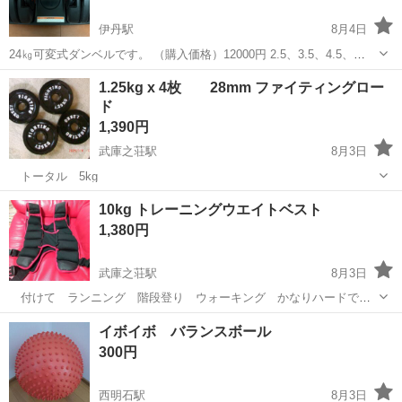
伊丹駅
8月4日
24㎏可変式ダンベルです。 （購入価格）12000円 2.5、3.5、4.5、
5.5、6.5、8、9、10、11.5、13.5、16、18、20.5、22.5、24㎏の15段
兵庫
伊丹市
伊丹駅
フィットネス、トレーニング
1.25kg x 4枚 28mm ファイティングロー
階に変更可能です。 持ち手の金属部分が錆びていま...
ド
ダンベル
1,390円
武庫之荘駅
8月3日
トータル 5kg
兵庫
尼崎市
武庫之荘駅
フィットネス、トレーニング
10kg トレーニングウエイトベスト
1,380円
武庫之荘駅
8月3日
付けて ランニング 階段登り ウォーキング かなりハードで
す 留め具に一ヶ所 傷み有りますが 使用には 問題なかったで
兵庫
尼崎市
武庫之荘駅
フィットネス、トレーニング
イボイボ バランスボール
す、 隙間などから 微妙に 砂が出るので 室内は 注意 神経
隙間
300円
質はお断り！
西明石駅
8月3日