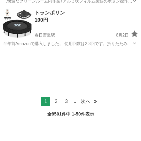
【快適なクリーンルーム内作業♪アルミ状フィルム製造のボタン操作→
カット】時給1500円/2交替/滋賀県彦根市清崎町/土日祝休み/実質寮費
滋賀
彦根市
河瀬駅
その他
トランポリン
無料で即入寮OK/未経験OK/20代～40代前半の男性活躍中！ <<HK-
100円
10422-0...
春日野道駅
8月2日
半年前Amazonで購入しました。 使用回数は2.3回です。折りたたみ可
能なので折りたたんだ状態でお渡しさせていただきます。 取りに来て
兵庫
神戸市
春日野道駅
フィットネス、トレーニング
いただける方限定でお願いします。 定価6000円程度の商品です。
1
2
3
...
次へ
全8501件中 1-50件表示