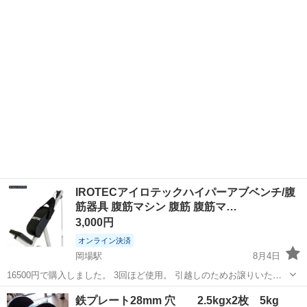
ンベル2個セットの出品です。 ホームジムで使用していましたが、使
兵庫
明石市
大久保駅
フィットネス、トレーニング
用機会が減ったため出品します。 【商品詳細】 ・最大42kg（1個あた
り） ・...
IROTECアイロテックハイパーアブベンチ/腹
筋器具 腹筋マシン 腹筋 腹筋マ…
3,000円
オンライン決済
岡場駅
8月4日
16500円で購入しました。 3回ほど使用。 引越しのためお譲りいたし
ます。
兵庫
神戸市
岡場駅
フィットネス、トレーニング
鉄プレート28mm 穴 2.5kgx2枚 5kg