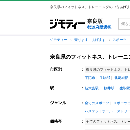
奈良県のフィットネス、トレーニングの中古あげま
奈良版
都道府県選択
ジモティー
売ります・あげます
スポーツ
奈良県のフィットネス、トレーニ
市区郡
：
奈良県のフィットネス、ト
宇陀市
生駒郡
北葛城郡
駅
：
新大宮駅
桜井駅
生駒駅
ジャンル
：
全てのスポーツ
スポーツ
バスケットボール
ストリ
価格帯
：
全てのフィットネス、トレ