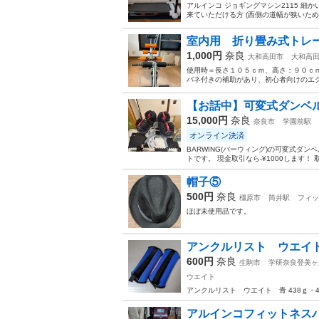
アルインコ ジョギングマシン2115 細
来ていただける方 (西側の道幅が狭いため)
室内用 折り畳み式トレ
1,000円
奈良
大和高田市
大和高
使用時＝長さ１０５ｃｍ、高さ：９０ｃ
バネ付きの補助があり、初心者向けのエクサ
【お話中】可変式ダンベ
15,000円
奈良
奈良市
学園前駅
オンライン決済
BARWING(バーウィング)の可変式ダ
トです。 現金取引なら-¥1000します！
帽子⑤
500円
奈良
橿原市
筒井駅
フィッ
ほぼ未使用品です。
アンクルリスト ウエイ
600円
奈良
生駒市
学研奈良登美ヶ
ウエイト
アンクルリスト ウエイト 青 438ｇ・
アルインコフィットネス