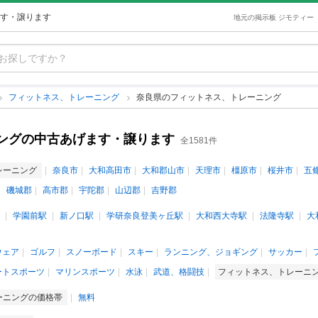
す・譲ります
地元の掲示板 ジモティー
フィットネス、トレーニング
奈良県のフィットネス、トレーニング
ングの中古あげます・譲ります
全1581件
レーニング
奈良市
大和高田市
大和郡山市
天理市
橿原市
桜井市
五
磯城郡
高市郡
宇陀郡
山辺郡
吉野郡
学園前駅
新ノ口駅
学研奈良登美ヶ丘駅
大和西大寺駅
法隆寺駅
大
ウェア
ゴルフ
スノーボード
スキー
ランニング、ジョギング
サッカー
ートスポーツ
マリンスポーツ
水泳
武道、格闘技
フィットネス、トレーニ
ーニングの価格帯
無料