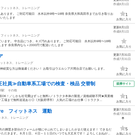
作成8月1日
フィットネス、トレーニング
ズ汚れあります。 ご対応可能日 水木以外9時〜18時 奈良県大和高田市までお引き取りお
1
送いたします
お気に入り
更新8月1日
作成8月1日
フィットネス、トレーニング
います。 中古品につき、キズ汚れあります。 ご対応可能日 水木以外9時〜18時
ます 奈良県内なら＋2000円で配送いたします
お気に入り
更新7月31日
ア
作成7月31日
ットネス、トレーニング
 神経質な方は御遠慮ください！ お取引はウエルシア片岡台店でお願いします。
2
お気に入り
正社員≫自動車系工場での検査・検品 交替制
提携サイト
川駅
その他
居OK！／しかも社宅費はずっと無料♪／トラクタ本体の製造／資格経験不問★異業種
1
工場まで無料送迎あり◎《大阪府堺市》 人気の工場のお仕事 ◇トラクタ...
お気に入り
更新7月31日
ore フィットネス 運動
作成7月31日
トネス、トレーニング
5
方の脚置き部分のフォームが猫にやぶれてしまいましたがまだ使えます！ できるだ
ただきます。８月１日、４日～１１日のいつでも大丈夫です！ よろしくおねが...
お気に入り