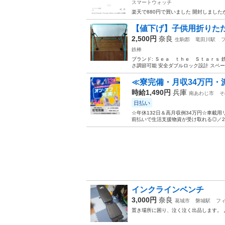
スマートウォッチ
楽天で880円で買いました 開封しました
【値下げ】子供用折りたた
2,500円
奈良
生駒郡
竜田川駅
鉄棒
ブランド: Ｓｅａ ｔｈｅ Ｓｔａｒｓ 鉄棒
さ調節可能 安全ダブルロック設計 スペース
≪寮完備・月収34万円・
時給1,490円
兵庫
南あわじ市
そ
日払い
☆年休132日＆高月収例34万円☆車載
前払いで生活支援物資が受け取れる◎／20
インクラインベンチ
3,000円
奈良
葛城市
磐城駅
フ
置き場所に困り、泣く泣く出品します。 