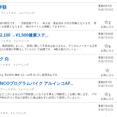
更新8月7日
半額
作成7月26日
フィットネス、トレーニング
2
半額の割引です。 ・月額定額プラン ・未入会・退会済み の方が対象となります。 登
号 が必要となります。 他のサイトにも掲載してますので...
お気に入り
更新7月26日
100 →¥1,500健康ステ...
作成7月26日
ィットネス、トレーニング
入後、数回使用しました。 使用に際して不具合はありません、デジタルメーターも正常
6
入の有無の判断をしていただいて結構です。 ●購入後のクレーム・...
お気に入り
更新7月25日
ク 白
作成7月25日
ットネス、トレーニング
ｇ 毛100% 棒針 12～14号 白 少し使用済みです。
お気に入り
更新8月7日
NCOプログラムバイク アルインコAF...
作成7月23日
フィットネス、トレーニング
などございませんので現状渡しになります事をご理解宜しくお願い致します。 プロ
1
FB6215 1ヶ月ほど使用した後は使わずに自宅にて保管していました...
お気に入り
更新7月22日
作成7月22日
トネス、トレーニング