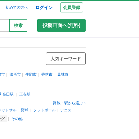
ログイン
会員登録
初めての方へ
投稿画面へ(無料)
検索
人気キーワード
條市
御所市
生駒市
香芝市
葛城市
和高田駅
王寺駅
路線・駅から選ぶ
フットサル
野球
ソフトボール
テニス
ング
その他