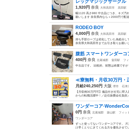
レッグマジックサークル
1,920円
奈良
大和高田市
高田駅
幅1120 高さ980 中古品につき、キ
願いします 奈良県内なら＋2000円で配
RODEO BOY
4,000円
奈良
大和高田市
高田駅
持ち手部ロープは劣化していた為処分して
奈良県大和高田市までお引き取りお願いし
腹筋 スマートワンダーコ
400円
奈良
北葛城郡
畠田駅
フィ
中古品です。 比較的、状態は綺麗ですが
≪寮無料・月収30万円・
月給240,250円
大阪
堺市
石津
【月収例30万円可】備品付き社宅に即入
からの転職活躍中！／赴任旅費会社負担／
ワンダーコア·WonderC
0円
奈良
北葛城郡
築山駅
フィッ
ワンダーコア
ずっと使ってないワンダーコアです。 片
け早くとりにきてくれる方を優先させてい