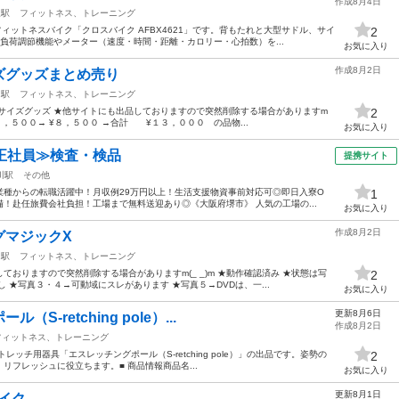
作成8月4日
泉駅
フィットネス、トレーニング
フィットネスバイク「クロスバイク AFBX4621」です。背もたれと大型サドル、サイ
2
負荷調節機能やメーター（速度・時間・距離・カロリー・心拍数）を...
お気に入り
作成8月2日
ズグッズまとめ売り
田駅
フィットネス、トレーニング
サイズグッズ ★他サイトにも出品しておりますので突然削除する場合がありますm
2
¥４，５００→ ¥８，５００ →合計 ¥１３，０００ の品物...
お気に入り
正社員≫検査・検品
提携サイト
川駅
その他
業種からの転職活躍中！月収例29万円以上！生活支援物資事前対応可◎即日入寮O
1
備！赴任旅費会社負担！工場まで無料送迎あり◎《大阪府堺市》 人気の工場の...
お気に入り
作成8月2日
グマジックX
田駅
フィットネス、トレーニング
ておりますので突然削除する場合がありますm(_ _)m ★動作確認済み ★状態は写
2
 ★写真３・４→可動域にスレがあります ★写真５→DVDは、一...
お気に入り
更新8月6日
S-retching pole）...
作成8月2日
フィットネス、トレーニング
ッチ用器具「エスレッチングポール（S-retching pole）」の出品です。 ​姿勢の
2
レッシュに役立ちます。 ​■ 商品情報 ​商品名...
お気に入り
更新8月1日
バイク