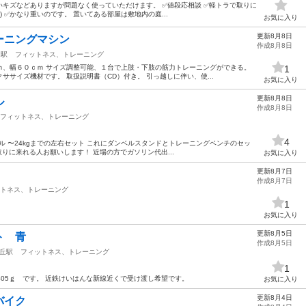
かいキズなどありますが問題なく使っていただけます。 ✅値段応相談 ✅軽トラで取りに
 ✅かなり重いのです。 置いてある部屋は敷地内の庭...
お気に入り
更新8月8日
ーニングマシン
作成8月8日
田駅
フィットネス、トレーニング
ｍ、幅６０ｃｍ サイズ調整可能、１台で上肢・下肢の筋力トレーニングができる。
1
サイズ機材です。 取扱説明書（CD）付き。 引っ越しに伴い、使...
お気に入り
更新8月8日
ル
作成8月8日
フィットネス、トレーニング
4
ンベル 〜24kgまでの左右セット これにダンベルスタンドとトレーニングベンチのセッ
 取りに来れる人お願いします！ 近場の方でガソリン代出...
お気に入り
更新8月7日
作成8月7日
トネス、トレーニング
1
お気に入り
更新8月5日
ト 青
作成8月5日
丘駅
フィットネス、トレーニング
1
405ｇ です。 近鉄けいはんな新線近くで受け渡し希望です。
お気に入り
更新8月4日
バイク