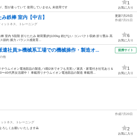
1
が、型が違っていて 使用していません 未使用です
お気に入り
更新7月25日
み鉄棒 室内【中古】
作成7月21日
フィットネス、トレーニング
6
 室内 5段階 折りたたみ 耐荷重(約)100kg 錆びない コンパクト収納 折り畳み 高
節約 握力 バランス感覚育...
お気に入り
派遣社員≫機械系工場での機械操作・製造オ...
提携サイト
の他
1
用リチウムイオン電池部品の製造／4勤2休でオフも充実♪／家具・家電付き社宅あり＆
〜40代男女活躍中！ 車載用リチウムイオン電池部品の製造 車載用...
お気に入り
作成7月20日
ィットネス、トレーニング
よろしくお願いいたします🙇
2
お気に入り