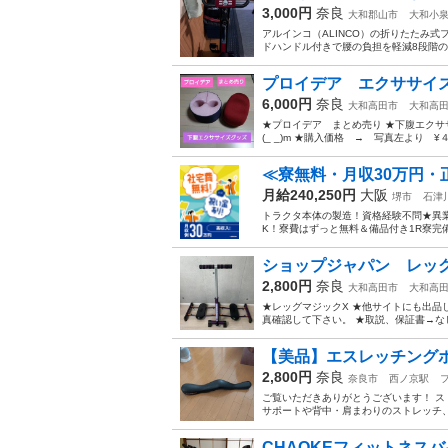
3,000円
奈良
大和郡山市
大和小
アルインコ（ALINCO）の折りたたみ式
ドハンドル付きで腰の負担を軽減8段階の
プロイデア エクササイ
6,000円
奈良
大和高田市
大和高
★プロイデア まとめ売り ★下腹エクサ
(_ _)m ★購入価格 → 写真左より 
≪寮無料・月収30万円・
月給240,250円
大阪
堺市
石津
トラクタ本体の製造！資格経験不問★異
K！寮費はずっと無料＆備品付き1R寮完
ショップジャパン レッ
2,800円
奈良
大和高田市
大和高
★レッグマジックX ★他サイトにも出品し
真確認して下さい。 ★取説、保証書→なし
​【美品】エスレッチングポール（
2,800円
奈良
奈良市
西ノ京駅
​ご覧いただきありがとうございます！ ストレ
サポートや背中・肩まわりのストレッチ、リフ
CHAOKEフィットネス