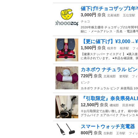
値下げ‼️チョコザップ1年
3,000円
奈良
北葛城郡
五位堂駅
チョコ
2026年株主優待 チョコザップの1年間
録に ・メールアドレス ・氏名 ・電話番
【更に値下げ】¥3,000→¥2,
1,500円
奈良
桜井市
桜井駅
フ
【健康ステッパー ナイスデイ 】 ●購
に表示されています。 ●本品を確認後、購
カネボウ ナチュラル ピン
720円
奈良
北葛城郡
箸尾駅
フィ
ピンク
カネボウ ナチュラル ピンク 未使用品 100
『引取限定』奈良県発ALI
12,500円
奈良
磯城郡
田原本駅
※お引取限定でお願い致します。 箱や袋
グラムバイク エアロバイク アルインコ A
スマートウォッチ充電器
800円
奈良
生駒郡
王寺駅
フィッ