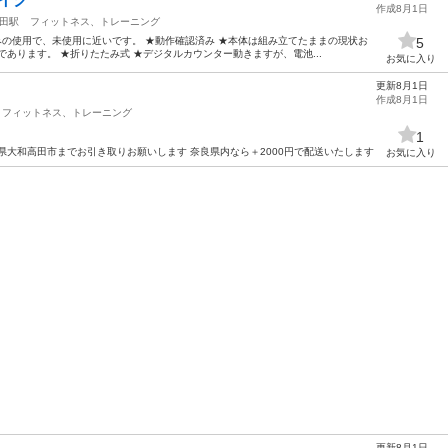
作成8月1日
田駅
フィットネス、トレーニング
のみの使用で、未使用に近いです。 ★動作確認済み ★本体は組み立てたままの現状お
5
あります。 ★折りたたみ式 ★デジタルカウンター動きますが、電池...
お気に入り
更新8月1日
作成8月1日
フィットネス、トレーニング
1
県大和高田市までお引き取りお願いします 奈良県内なら＋2000円で配送いたします
お気に入り
更新8月1日