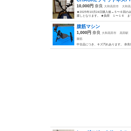
10,000円
奈良
大和高田市
大和高
★2025年10月24日購入後→５〜６回
渡しとなります。 ★負荷 １〜１６ まで
腹筋マシン
1,000円
奈良
大和高田市
高田駅
腹筋
中古品につき、キズ汚れあります。 奈良