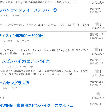
津市》 人気の工場のお仕事 ◇半導体装置内部のシート製造◇ ＊クリー...
お気に入り
更新7月20日
ャパン ナイスデイ ステッパー①
作成7月20日
ィットネス、トレーニング
3
デイ ステッパーです。 専用ハンドルはありません。 プレミアムの方です。 1万円
お気に入り
更新7月19日
ス）1個2500〜2000円
作成7月19日
フィットネス、トレーニング
11
ニング #ダイエット #マタニティ #クッション #座椅子 #まくら 1個2500〜2000
あります 型崩れ特にありません ...
お気に入り
更新7月16日
 スピンバイク(エアロバイク)
作成7月16日
フィットネス、トレーニング
クが特価！！ 無段階負荷調整あり、ベルト駆動方式の為静音性が高くスムーズな漕
1
スタッフまでお気軽にお申し付けくださいませ🌱 ・メーカー：BT...
お気に入り
更新7月15日
ームサングラス🌸
作成7月15日
ス、トレーニング
レッド
お気に入り
作成7月12日
WING 家庭用スピンバイク スマホ・...