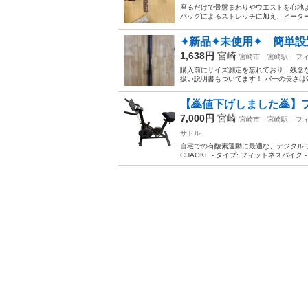
座るだけで骨盤まわりやウエストを心地よ
バッグによるストレッチに加え、ヒーター機能
✦新品✦未使用✦ 簡単設
1,638円
宮崎
宮崎市
宮崎駅
フ
購入前にサイズ測定を忘れており…残念な
扱い説明書もついてます！ バーの長さは9
【🙇値下げしました🙇】
7,000円
宮崎
宮崎市
宮崎駅
フ
サドル
自宅での有酸素運動に最適な、デジタルモ
CHAOKE - タイプ: フィットネスバイク - 