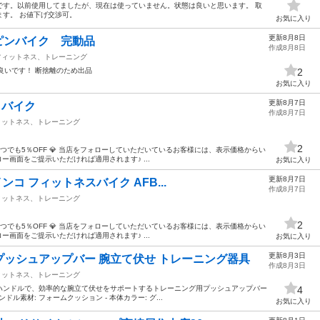
です。以前使用してましたが、現在は使っていません。状態は良いと思います。 取
す。 お値下げ交渉可。
お気に入り
更新8月8日
スピンバイク 完動品
作成8月8日
フィットネス、トレーニング
調子良いです！ 断捨離のため出品
2
お気に入り
更新8月7日
アロバイク
作成8月7日
ィットネス、トレーニング
2
いつでも5％OFF 💎 当店をフォローしていただいているお客様には、表示価格からい
ー画面をご提示いただければ適用されます♪ ...
お気に入り
更新8月7日
インコ フィットネスバイク AFB...
作成8月7日
ィットネス、トレーニング
2
いつでも5％OFF 💎 当店をフォローしていただいているお客様には、表示価格からい
ー画面をご提示いただければ適用されます♪ ...
お気に入り
更新8月3日
】プッシュアップバー 腕立て伏せ トレーニング器具
作成8月3日
ィットネス、トレーニング
ハンドルで、効率的な腕立て伏せをサポートするトレーニング用プッシュアップバー
4
ンドル素材: フォームクッション - 本体カラー: グ...
お気に入り