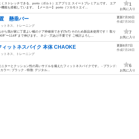
くストレッチできる、porto（ポルト）エアプリエ スイートプレミアムです。 エア
1
も搭載しています。 【メーカー】 porto（ツカモトエイ...
お気に入り
更新7月30日
置 懸垂バー
作成7月30日
ィットネス、トレーニング
がら我が家に丁度よい幅のドア枠確保できず(ToT) そのため新品未使用です！ 取り
7
0㌢〜114㌢まで伸びます。 ネジ・穴あけ不要です ご検討よろし...
お気に入り
更新8月7日
フィットネスバイク 本体 CHAOKE
作成7月28日
ィットネス、トレーニング
6
ニターとクッション性の高いサドルを備えたフィットネスバイクです。 - ブランド:
カラー: ブラック - 特徴: デジタル...
お気に入り