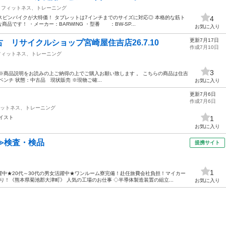
フィットネス、トレーニング
 スピンバイクが大特価！ タブレットは7インチまでのサイズに対応◎ 本格的な筋ト
4
です！ ・メーカー：BARWING ・型番 ：BW-SP...
お気に入り
更新7月17日
 リサイクルショップ宮崎屋住吉店26.7.10
作成7月10日
フィットネス、トレーニング
3
※商品説明をお読みの上ご納得の上でご購入お願い致します 。 こちらの商品は住吉
ンチ 状態：中古品 現状販売 ※現物ご確...
お気に入り
更新7月6日
作成7月6日
ットネス、トレーニング
イスト
1
お気に入り
≫検査・検品
提携サイト
1
中★20代～30代の男女活躍中★ワンルーム寮完備！赴任旅費会社負担！マイカー
！《熊本県菊池郡大津町》 人気の工場のお仕事 ◇半導体製造装置の組立...
お気に入り