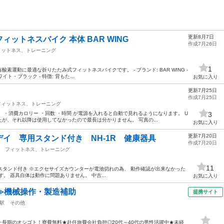
更新8月7日
ィットネスバイク 本体 BAR WING
作成7月26日
ィットネス、トレーニング
1
運動に最適な折りたたみ式フィットネスバイクです。 - ブランド: BAR WING -
イト・ブラック - 特徴: 背もた...
お気に入り
更新7月25日
作成7月25日
フィットネス、トレーニング
 ・消費カロリー ・回数 ・時間 が電源を入れると自動で見れるようになります。 U
3
が、それ以降は使用してなかったので最長は分かりません。 写真の...
お気に入り
更新7月20日
イ 専用スタンド付き NH-1R 健康器具
作成7月20日
フィットネス、トレーニング
11
器具 専用スタンド付き ※エクセサイズカウンターが電池切れの為、 動作確認が出来なかった
。 器具自体は動作に問題ありません。 中古...
お気に入り
≫機械操作・製造補助
提携サイト
駅
その他
長期のオシゴト！寮費無料★赴任旅費会社負担◎20代～40代の男性活躍中★未経