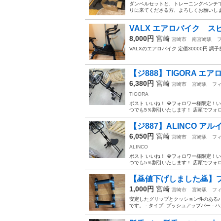
ダンベルセットと、トレーニングベンチ
りに来てくださる方、よろしくお願いしま
VALX エアロバイク 
8,000円
宮崎
宮崎市
南宮崎駅
VALXのエアロバイク 定価30000円 
【ジ888】TIGORA エ
6,380円
宮崎
宮崎市
宮崎駅
フ
TIGORA
ポスト いいね！ 💎フォロワー様限定！
つでも5％割引いたします！ 店頭でフォロ
【ジ887】ALINCO アル
6,050円
宮崎
宮崎市
宮崎駅
フ
ALINCO
ポスト いいね！ 💎フォロワー様限定！
つでも5％割引いたします！ 店頭でフォロ
【🙇値下げしました🙇
1,000円
宮崎
宮崎市
宮崎駅
フ
安定したグリップとクッション性のある
です。 - タイプ: プッシュアップバー - ハ