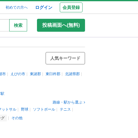
ログイン
会員登録
初めての方へ
投稿画面へ(無料)
検索
人気キーワード
都市
えびの市
東諸郡
東臼杵郡
北諸県郡
市駅
路線・駅から選ぶ
フットサル
野球
ソフトボール
テニス
ング
その他