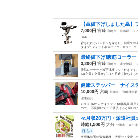
【🙇値下げしました🙇】フ
7,000円
宮崎
宮崎市
宮崎駅
フ
BAR
背もたれとハンドルを備えた、自宅での有酸素
タイプ: フィットネスバイク - カラー: ホワ
最終値下げ❗️腹筋ローラー
3,200円
宮崎
宮崎市
蓮ケ池駅
腹筋ローラーと膝下保護マット付きです。
SB充電で充電せずに1ヶ月近く持ちました
健康ステッパー ナイスデ
10,000円
宮崎
宮崎市
宮崎神宮駅
健康器具
⭐︎ NICEDAY ⭐︎ ナイスディ 健康
ので、 不良扱いでご了承頂けると幸いです
≪月収28万円・派遣社員
時給1,500円
大分
中津市
東中津
日払い
半導体装置の製造業務！活躍中！安定した