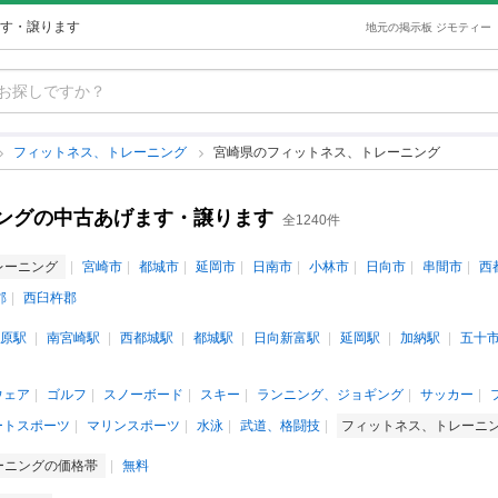
す・譲ります
地元の掲示板 ジモティー
フィットネス、トレーニング
宮崎県のフィットネス、トレーニング
ングの中古あげます・譲ります
全1240件
レーニング
宮崎市
都城市
延岡市
日南市
小林市
日向市
串間市
西
郡
西臼杵郡
原駅
南宮崎駅
西都城駅
都城駅
日向新富駅
延岡駅
加納駅
五十
ウェア
ゴルフ
スノーボード
スキー
ランニング、ジョギング
サッカー
ートスポーツ
マリンスポーツ
水泳
武道、格闘技
フィットネス、トレーニ
ーニングの価格帯
無料