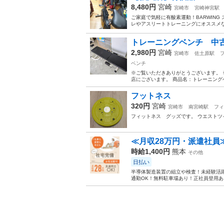
8,480円
宮崎
宮崎市
宮崎神宮駅
ご家庭で気軽に有酸素運動！BARWING
レやアスリートトレーニングにオススメな商品
トレーニングベンチ 中古
2,980円
宮崎
宮崎市
佐土原駅
ベンチ
※ご覧いただきありがとうございます。 
店にございます。 商品名：トレーニングベ
フットネス
320円
宮崎
宮崎市
南宮崎駅
フィ
フィットネス グッズです。 ウエストツ
≪月収28万円・派遣社員
時給1,400円
熊本
その他
日払い
半導体製造装置の組立や検査！未経験活躍
通勤OK！無料駐車場あり！正社員登用あり