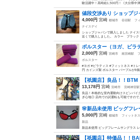
験活躍中！高時給1,500円！《大分県中
値段交渉あり ショップジ
4,000円
宮崎
都城市
谷頭駅
フ
ナイスデイ
ショップジャパンで購入しました ナイス
近くで購入しました。 カラー ブラック
ボルスター（ヨガ、ピラティ
2,000円
宮崎
宮崎市
南宮崎駅
ボルスター
#ヨガ #ピラティス #フィットネス #トレー
円 カインズ製 ボルスター パープルが6個
【祇園店】良品！！BTM
13,178円
宮崎
宮崎市
宮崎神宮駅
良品！本格的な室内運動向けスピンバイ
ぎ心地◎ 店内での試運転も可能ですので、
🌸新品未使用 ビッグフレ
5,000円
宮崎
都城市
フィットネ
新品
新品未使用 ビッグフレームサングラス 
【祇園店】特価品！！BAR