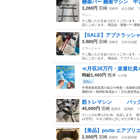
懸垂バー 懸垂マシン 中古
3,280円
宮崎
宮崎市
佐土原駅
マシン
※ご覧いただきありがとうございます。 
店にございます。 商品名：懸垂バー 懸垂
【SALE】アブクラッシャー 
3,980円
宮崎
宮崎市
日向住吉駅
クラッシャー
※ご覧いただきありがとうございます。 
店にございます。 商品名：アブクラッシャー 
≪月収28万円・派遣社員
時給1,400円
熊本
その他
日払い
半導体製造装置の組立や検査！未経験活躍
通勤OK！無料駐車場あり！正社員登用あり
筋トレマシン バック
45,000円
宮崎
延岡市
延岡駅
フ
マシン入れ替えのため、出品します。 使
12万円） ※ネジ部分に少しサビが来てるので
【美品】porto エアプリエ
2,500円
宮崎
西都市
日向新富駅