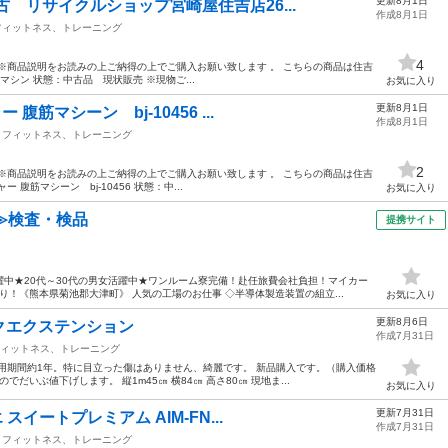
更新8月1日
 リサイクルショップ宮崎屋住吉店26...
作成8月1日
フィットネス、トレーニング
4
※商品説明をお読みの上ご納得の上でご購入お願い致します 。 こちらの商品は住吉
マシン 状態：中古品 現状販売 ※現物ご...
お気に入り
更新8月1日
腹筋マシーン bj-10456 ...
作成8月1日
フィットネス、トレーニング
2
※商品説明をお読みの上ご納得の上でご購入お願い致します 。 こちらの商品は住吉
腹筋マシーン bj-10456 状態：中...
お気に入り
≫検査・検品
提携サイト
中★20代～30代の男女活躍中★ワンルーム寮完備！赴任旅費会社負担！マイカー
！《熊本県菊池郡大津町》 人気の工場のお仕事 ◇半導体製造装置の組立...
お気に入り
更新8月6日
エクステンション
作成7月31日
ィットネス、トレーニング
用期間約1年。特に目立った傷はありません、綺麗です。 新品購入です。（購入価格
だいぶ値下げします。 縦1m45㎝ 横84㎝ 高さ80㎝ 現地ま...
お気に入り
更新7月31日
 スイートプレミアム AIM-FN...
作成7月31日
フィットネス、トレーニング