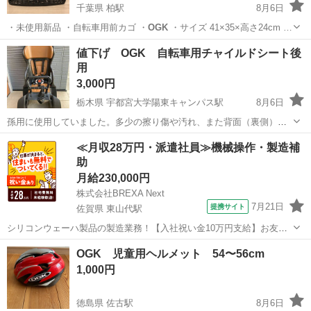
千葉県 柏駅
8月6日
・未使用新品 ・自転車用前カゴ ・
OGK
・サイズ 41×35×高さ24cm …
千葉
柏市
柏駅
その他
カゴ
値下げ OGK 自転車用チャイルドシート後
用
3,000円
栃木県 宇都宮大学陽東キャンパス駅
8月6日
孫用に使用していました。多少の擦り傷や汚れ、また背面（裏側）に
やけがあります。やけは写真を見てください。少しでも汚れが気にな
栃木
宇都宮市
宇都宮大学陽東キャンパス駅
その他
≪月収28万円・派遣社員≫機械操作・製造補
る方は、ご遠慮願います。写真に写っている自転車は売り物ではあり
助
ません。 直接引き取りに来られる方お願...
月給230,000円
株式会社BREXA Next
7月21日
提携サイト
佐賀県 東山代駅
シリコンウェーハ製品の製造業務！【入社祝い金10万円支給】お友達
やカップルとの応募OK◎年間休日129日＆休出なしでプライベート充
佐賀
伊万里市
東山代駅
その他
OGK 児童用ヘルメット 54〜56cm
実♪業務はクリーンルームで快適作業◎自社正社員登用制度あり★1食
1,000円
300円～の格安食堂あり！《佐...
徳島県 佐古駅
8月6日