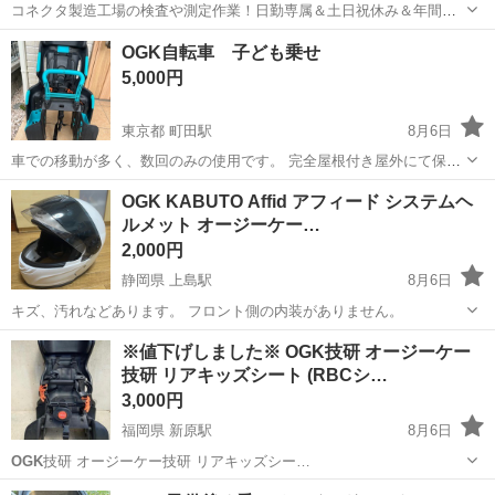
コネクタ製造工場の検査や測定作業！日勤専属＆土日祝休み＆年間休
日128日★クリーンルーム内作業★マイカー通勤OK＆無料駐車場あり
茨城
常陸大宮市
静駅
その他
OGK自転車 子ども乗せ
★就業先食堂利用可！日払い制度あり！《茨城県常陸大宮市》 人気の
5,000円
工場のお仕事 ◇コネクタ製造工...
東京都 町田駅
8月6日
車での移動が多く、数回のみの使用です。 完全屋根付き屋外にて保管
してあり(雨にあたったこと無し)比較的綺麗です。 購入時の箱(室内保
東京
町田市
町田駅
その他
OGK
OGK KABUTO Affid アフィード システムヘ
管.美品)に入れてお渡しします。 箱不用も可。 軽く拭き上げました
ルメット オージーケー…
が、細かい溝の埃など...
2,000円
静岡県 上島駅
8月6日
キズ、汚れなどあります。 フロント側の内装がありません。
静岡
浜松市
上島駅
その他
ヘルメット
※値下げしました※ OGK技研 オージーケー
技研 リアキッズシート (RBCシ…
3,000円
福岡県 新原駅
8月6日
OGK
技研 オージーケー技研 リアキッズシー…
福岡
糟屋郡
新原駅
ベビー用品
RBC