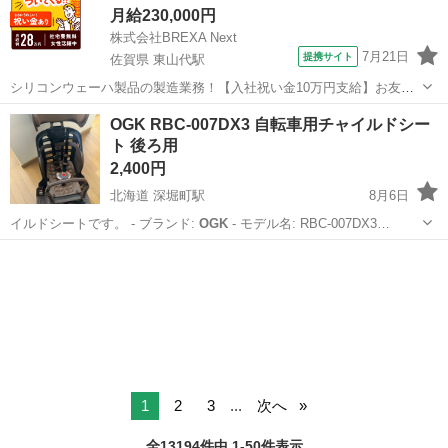
月給230,000円
株式会社BREXA Next
7月21日
提携サイト
佐賀県 東山代駅
シリコンウェーハ製品の製造業務！【入社祝い金10万円支給】お友達
やカップルとの応募OK◎年間休日129日＆休出なしでプライベート充
佐賀
伊万里市
東山代駅
その他
OGK RBC-007DX3 自転車用チャイルドシー
実♪業務はクリーンルームで快適作業◎自社正社員登用制度あり★1食
ト 後ろ用
300円～の格安食堂あり！《佐...
2,400円
北海道 深堀町駅
8月6日
イルドシートです。 - ブランド:
OGK
- モデル名: RBC-007DX3…
北海道
函館市
深堀町駅
ベビー用品
1
2
3
...
次へ
全13194件中 1-50件表示