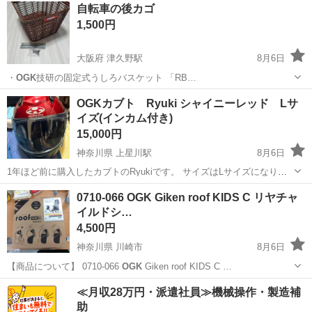
北海道
札幌市
新琴似駅
ベビー用品
自転車の後カゴ
1,500円
大阪府 津久野駅
8月6日
・
OGK
技研の固定式うしろバスケット 「RB…
大阪
堺市
津久野駅
その他
OGKカブト Ryuki シャイニーレッド Lサ
イズ(インカム付き)
15,000円
神奈川県 上星川駅
8月6日
1年ほど前に購入したカブトのRyukiです。 サイズはLサイズになりま
す。 傷はほぼ毎日使用していたからか多数あります。 1年ほどしか使
神奈川
横浜市
上星川駅
スズキ
インカム
0710-066 OGK Giken roof KIDS C リヤチャ
っておらず半年前にはシールドも傷が多数出来てしまい交換しまし
イルドシ…
た。気になる方は内装も取り...
4,500円
神奈川県 川崎市
8月6日
【商品について】 0710-066
OGK
Giken roof KIDS C …
神奈川
川崎市
ベビー用品
OGK
≪月収28万円・派遣社員≫機械操作・製造補
助