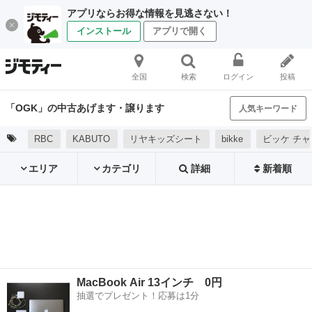
アプリならお得な情報を見逃さない！
インストール
アプリで開く
全国
検索
ログイン
投稿
「OGK」の中古あげます・譲ります
人気キーワード
RBC
KABUTO
リヤキッズシート
bikke
ビッケ チャ
エリア
カテゴリ
詳細
新着順
MacBook Air 13インチ 0円
抽選でプレゼント！応募は1分