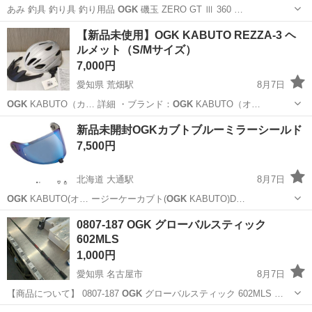
あみ 釣具 釣り具 釣り用品
OGK
磯玉 ZERO GT Ⅲ 360 …
福井
福井市
その他
【新品未使用】OGK KABUTO REZZA-3 ヘ
ルメット（S/Mサイズ）
7,000円
愛知県 荒畑駅
8月7日
OGK
KABUTO（カ… 詳細 ・ブランド：
OGK
KABUTO（オ…
愛知
名古屋市
荒畑駅
ロードバイク
新品未開封OGKカブトブルーミラーシールド
7,500円
北海道 大通駅
8月7日
OGK
KABUTO(オ… ージーケーカブト(
OGK
KABUTO)D…
北海道
札幌市
大通駅
その他
0807-187 OGK グローバルスティック
602MLS
1,000円
愛知県 名古屋市
8月7日
【商品について】 0807-187
OGK
グローバルスティック 602MLS …
愛知
名古屋市
その他
OGK