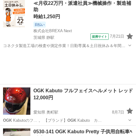
≪月収22万円・派遣社員≫機械操作・製造補
助
時給1,250円
日払い
株式会社BREXA Next
7月21日
提携サイト
茨城県 静駅
コネクタ製造工場の検査や測定作業！日勤専属＆土日祝休み＆年間休
日128日★クリーンルーム内作業★マイカー通勤OK＆無料駐車場あり
茨城
常陸大宮市
静駅
その他
★就業先食堂利用可！日払い制度あり！《茨城県常陸大宮市》 人気の
工場のお仕事 ◇コネクタ製造工...
OGK Kabuto フルフェイスヘルメット レッド
12,000円
愛知県 奥町駅
8月7日
OGK
Kabutoのフ… 。 【ブランド】
OGK
Kabuto カ…
愛知
一宮市
奥町駅
その他
フルフェイスヘルメット
0530-141 OGK Kabuto Pretty 子供用自転車ﾍ