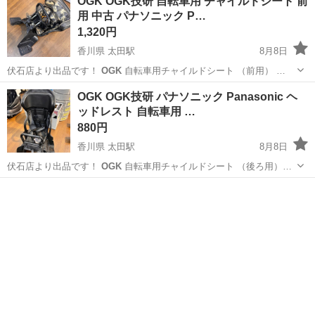
OGK OGK技研 自転車用 チャイルドシート 前
用 中古 パナソニック P…
1,320円
香川県 太田駅
8月8日
伏石店より出品です！
OGK
自転車用チャイルドシート （前用） …
香川
高松市
太田駅
キッズ用品
OGK
OGK OGK技研 パナソニック Panasonic ヘ
ッドレスト 自転車用 …
880円
香川県 太田駅
8月8日
伏石店より出品です！
OGK
自転車用チャイルドシート （後ろ用）…
香川
高松市
太田駅
キッズ用品