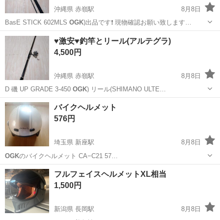
沖縄県 赤嶺駅
8月8日
BasE STICK 602MLS
OGK
)出品です❗ 現物確認お願い致します…
沖縄
豊見城市
赤嶺駅
マリンスポーツ
♥激安♥釣竿とリール(アルテグラ)
4,500円
沖縄県 赤嶺駅
8月8日
D 磯 UP GRADE 3-450
OGK
) リール(SHIMANO ULTE…
沖縄
豊見城市
赤嶺駅
マリンスポーツ
バイクヘルメット
576円
埼玉県 新座駅
8月8日
OGK
のバイクヘルメット CA−C21 57…
埼玉
新座市
新座駅
その他
ヘルメット
フルフェイスヘルメットXL相当
1,500円
新潟県 長岡駅
8月8日