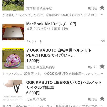
東京都 西八王子駅
8月8日
が劣化してベタベタしたので、今年始めに
OGK
技研のグリップ AG-
021に交換し、…
東京
八王子市
西八王子駅
自転車
MacBook Air 13インチ 0円
抽選でプレゼント！応募は1分
Ad
くらしノート
☆OGK KABUTO 自転車用ヘルメット
PEACH KIDS サイズ47～…
1,800円
北海道 東区役所前駅
8月8日
トモノハウス北20条店です。 ☆
OGK
KABUTO 自転車用ヘルメット
P…
北海道
札幌市
東区役所前駅
その他
ヘルメット
OGK KABUTO LIBERO(リベロ) ヘルメット
サイクル/自転車
6,000円
兵庫県 伊保駅
8月8日
サイズ：54-57cm カラー：ベージュ [ 商品説明 ] ●キャップタイプのカ