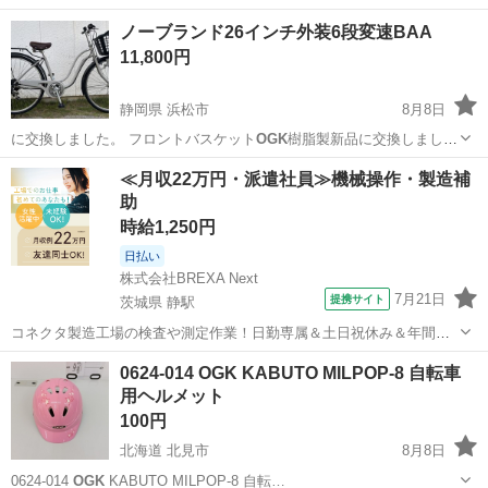
ノーブランド26インチ外装6段変速BAA
11,800円
静岡県 浜松市
8月8日
に交換しました。 フロントバスケット
OGK
樹脂製新品に交換しまし
た。 ベル新品…
静岡
浜松市
その他
ノーブランド
≪月収22万円・派遣社員≫機械操作・製造補
助
時給1,250円
日払い
株式会社BREXA Next
7月21日
提携サイト
茨城県 静駅
コネクタ製造工場の検査や測定作業！日勤専属＆土日祝休み＆年間休
日128日★クリーンルーム内作業★マイカー通勤OK＆無料駐車場あり
茨城
常陸大宮市
静駅
その他
0624-014 OGK KABUTO MILPOP-8 自転車
★就業先食堂利用可！日払い制度あり！《茨城県常陸大宮市》 人気の
用ヘルメット
工場のお仕事 ◇コネクタ製造工...
100円
北海道 北見市
8月8日
0624-014
OGK
KABUTO MILPOP-8 自転…