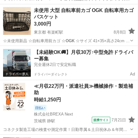
ジュアルヘルメット ●軽量でコンパクトな内部設計 ●安心の安全基準
兵庫
高砂市
伊保駅
その他
未使用 大型 自転車前カゴ OGK 自転車用カゴ
「自転車用・SG基準」認証品 ●反射材付きで夜間も安心「 ●違和感な
バスケット
く、使え...
3,000円
東京都 有楽町駅
8月8日
☆未使用新品 ☆自転車用前カゴ ☆
OGK
☆サイズ 41×35×高さ24cm …
東京
千代田区
有楽町駅
その他
カゴ
【未経験OK🚚】月収30万↑中型免許ドライバ
ー募集
完全週休2日で安定転職
Ad
ドライバーダイレクト
≪月収22万円・派遣社員≫機械操作・製造補
助
時給1,250円
日払い
株式会社BREXA Next
7月21日
提携サイト
茨城県 静駅
コネクタ製造工場の検査や測定作業！日勤専属＆土日祝休み＆年間休
日128日★クリーンルーム内作業★マイカー通勤OK＆無料駐車場あり
茨城
常陸大宮市
静駅
その他