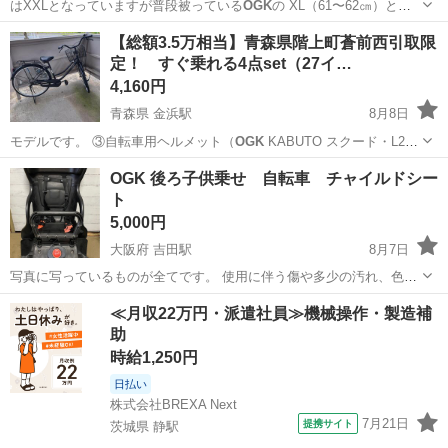
はXXLとなっていますが普段被っている
OGK
の XL（61〜62㎝）と同
じ位です。…
新潟
長岡市
長岡駅
その他
【総額3.5万相当】青森県階上町蒼前西引取限
定！ すぐ乗れる4点set（27イ…
4,160円
青森県 金浜駅
8月8日
モデルです。 ③自転車用ヘルメット（
OGK
KABUTO スクード・L2）
・カ…
青森
三戸郡
金浜駅
その他
OGK 後ろ子供乗せ 自転車 チャイルドシー
ト
5,000円
大阪府 吉田駅
8月7日
写真に写っているものが全てです。 使用に伴う傷や多少の汚れ、色褪
せなどあります。 取り付けできる自転車か、ご確認の上ご購入をお願
大阪
東大阪市
吉田駅
キッズ用品
≪月収22万円・派遣社員≫機械操作・製造補
い致します。 実物を見てから決めていただいても大丈夫です。 保証•
助
返品•クレームお受けできません。
時給1,250円
日払い
株式会社BREXA Next
7月21日
提携サイト
茨城県 静駅