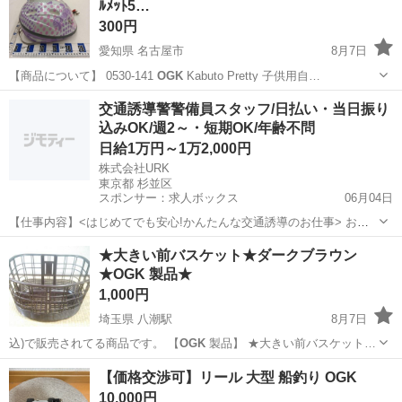
ﾙﾒｯﾄ5…
300円
愛知県 名古屋市
8月7日
【商品について】 0530-141
OGK
Kabuto Pretty 子供用自…
愛知
名古屋市
キッズ用品
ヘルメット
交通誘導警警備員スタッフ/日払い・当日振り
込みOK/週2～・短期OK/年齢不問
日給1万円～1万2,000円
株式会社URK
東京都 杉並区
スポンサー：求人ボックス
06月04日
【仕事内容】<はじめてでも安心!かんたんな交通誘導のお仕事> お願
いするのは、住宅街の工事現場で車や人を安全に誘導するお仕事で
アルバイト・パート
★大きい前バスケット★ダークブラウン
す。 工事現場といっても、住宅街が多いので、交通量は少なめで落ち
★OGK 製品★
着いた環境。 しかも、複雑な片側交互通行...
1,000円
埼玉県 八潮駅
8月7日
込)で販売されてる商品です。 【
OGK
製品】 ★大きい前バスケット…
埼玉
三郷市
八潮駅
その他
タイヤ
【価格交渉可】リール 大型 船釣り OGK
10,000円