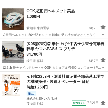
OGK児童 用ヘルメット美品
1,000円
愛知県 東海通駅
8月7日
児童用ヘルメット 56〜58センチ 自転車に乗る機会がほとんどなく 数
回のみ着用し、自宅保管しておりました。
愛知
名古屋市
東海通駅
その他
[K08]試乗🉑新車仕上げ⭐️中古子供乗せ電動自
転車 ヤマハPASキス ブリヂ…
84,700円
埼玉県 蕨駅
8月7日
12.3ah 後チャイルドシート➕
OGK
カジュアル¥6600 コンフォート¥…
埼玉
川口市
蕨駅
電動アシスト自転車
バッテリー
≪月収22万円・派遣社員≫電子部品系工場で
の機械操作・製造オペレーター 日勤
時給1,250円
日払い
株式会社BREXA Next
7月21日
提携サイト
茨城県 静駅