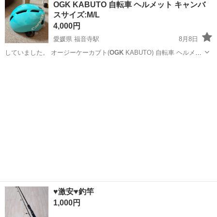
OGK KABUTO 自転車 ヘルメット キャンバ
★就業先食堂利用可！日払い制度あり！《茨城県常陸大宮市》 人気の
スサイズ:M/L
工場のお仕事 ◇コネクタ製造工...
4,000円
愛媛県 福音寺駅
8月8日
していました。 オージーケーカブト(
OGK
KABUTO) 自転車 ヘルメッ
ト …
愛媛
松山市
福音寺駅
自転車
♥激安♥釣竿
1,000円