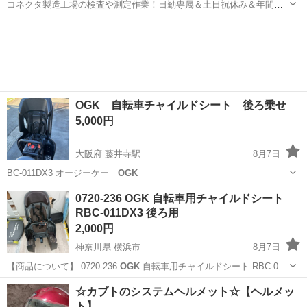
コネクタ製造工場の検査や測定作業！日勤専属＆土日祝休み＆年間休
日128日★クリーンルーム内作業★マイカー通勤OK＆無料駐車場あり
茨城
常陸大宮市
静駅
その他
★就業先食堂利用可！日払い制度あり！《茨城県常陸大宮市》 人気の
工場のお仕事 ◇コネクタ製造工...
OGK 自転車チャイルドシート 後ろ乗せ
5,000円
大阪府 藤井寺駅
8月7日
BC-011DX3 オージーケー
OGK
大阪
藤井寺市
藤井寺駅
キッズ用品
0720-236 OGK 自転車用チャイルドシート
RBC-011DX3 後ろ用
2,000円
神奈川県 横浜市
8月7日
【商品について】 0720-236
OGK
自転車用チャイルドシート RBC-0…
神奈川
横浜市
ベビー用品
RBC
☆カブトのシステムヘルメット☆【ヘルメッ
ト】