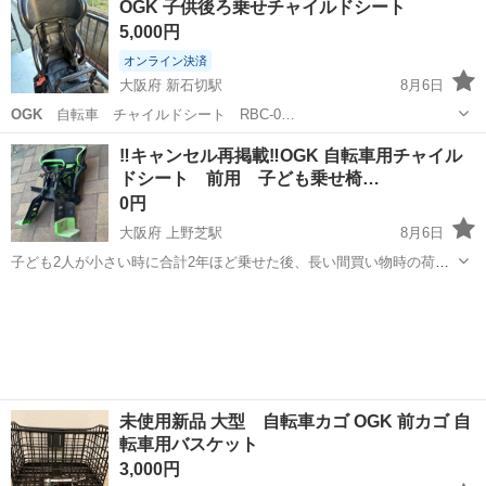
OGK 子供後ろ乗せチャイルドシート
5,000円
オンライン決済
大阪府 新石切駅
8月6日
OGK
自転車 チャイルドシート RBC-0…
大阪
東大阪市
新石切駅
ベビー用品
‼️キャンセル再掲載‼️OGK 自転車用チャイル
ドシート 前用 子ども乗せ椅…
0円
大阪府 上野芝駅
8月6日
子ども2人が小さい時に合計2年ほど乗せた後、長い間買い物時の荷物
置きにしていました。 元々は、使わない時はペダルを漕ぎやすいよう
大阪
堺市
上野芝駅
その他
に少し上に上げてロックできたのですが、そのネジ部分のパーツがプ
ラスチックだった為1〜2年で折れ...
未使用新品 大型 自転車カゴ OGK 前カゴ 自
転車用バスケット
3,000円