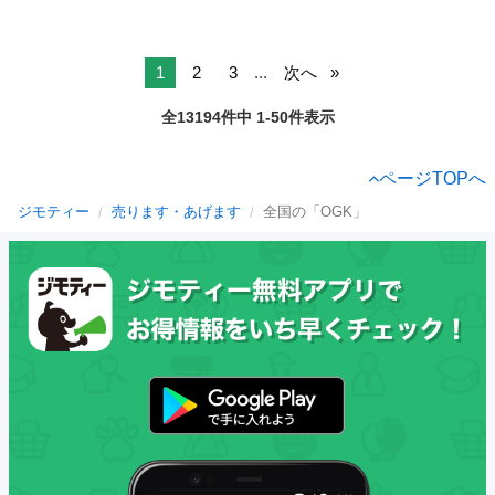
1
2
3
...
次へ
全13194件中 1-50件表示
ページTOPへ
ジモティー
売ります・あげます
全国の「OGK」