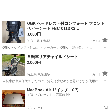
OGK ヘッドレスト付コンフォート フロント
ベビーシート FBC-011DX3…
3,000円
神奈川県 戸塚駅
8月8日
OGK
ヘッドレスト付コ… ・メーカー：
OGK
・製品名： ヘ…
神奈川
横浜市
戸塚駅
その他
自転車リアチャイルドシート
2,000円
埼玉県 東松山駅
8月8日
自転車は車庫保管でしたので、劣化は少なめかと思いますが使用に伴
う傷や汚れはあります。 取付に必要な金具揃ってます。 詳細は以下ホ
埼玉
東松山市
東松山駅
その他
MacBook Air 13インチ 0円
ームページをご確認下さい。 https://www.pedal.jp/15
ogk
rbc009...
抽選でプレゼント！応募は1分
Ad
くらしノート