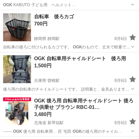
OGK
KABUTO 子ども用 ヘルメット…
徳島
徳島市
佐古駅
その他
自転車 後ろカゴ
700円
静岡県 静岡駅
8月6日
自転車の後ろに付けられるカゴです。
OGK
のもので、丈夫で軽量で
す。 付属の金具…
静岡
静岡市
静岡駅
自転車
OGK 自転車用チャイルドシート 後ろ用
1,500円
兵庫県 曽根駅
8月6日
後ろ用の自転車のチャイルドシートです。 説明書と、金具あります。
宜しくお願い致します。
兵庫
高砂市
曽根駅
その他
OGK 後ろ用 自転車用チャイルドシート 後ろ
子供乗せ ブラウン RBC-01…
3,480円
北海道 新琴似駅
8月6日
-------
OGK
後ろ用 自転車用… 区 屯田
OGK
の後ろ用のチャイル…