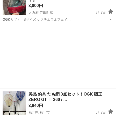
3,000円
大阪府 寺田町駅
8月7日
OGK
カブト Sサイズ システムフルフェイ…
大阪
大阪市
寺田町駅
その他
ヘルメット
美品 釣具 たも網 3点セット！OGK 磯玉
ZERO GT Ⅲ 360 / …
3,840円
福井県 福井市
8月7日