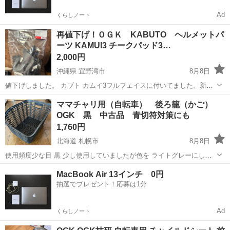
Ad
くらしノート
再値下げ！ＯＧＫ KABUTO ヘルメットパ
ーツ KAMUI3 チークパッド3…
2,000円
沖縄県 宜野湾市
8月8日
値下げしました。 カブト カムイ3フルフェイスに付いてました。新品
に近いです。新品購入後、20ｍｍに変えましたので、使用せずに取っ
沖縄
宜野湾市
その他
ヘルメット
ママチャリ用（自転車） 後ろ籠（かご）
て保管してました。 予備にいかがですか？
OGK 黒 中古品 青切符対策にも
1,760円
北海道 札幌市
8月8日
使用頻度少な目 黒 少し使用していましたが色を ライトグレーにした
ので、不要になりました。 サイクリングショップで新品 4,400円で
北海道
札幌市
その他
OGK
MacBook Air 13インチ 0円
した。 写真5枚目は、ライトグレーに交換後の取付後の参考写真で
抽選でプレゼント！応募は1分
す。 現...
Ad
くらしノート