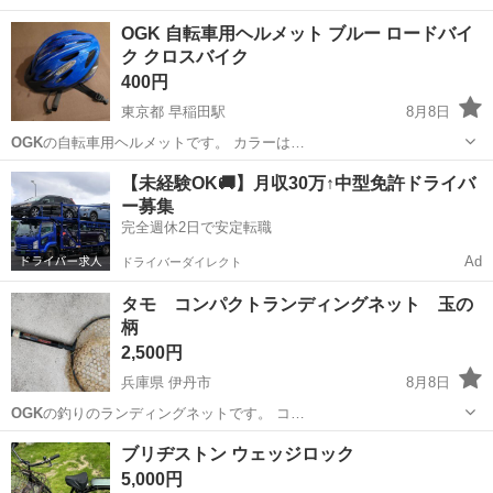
北海道
北見市
その他
ヘルメット
OGK 自転車用ヘルメット ブルー ロードバイ
ク クロスバイク
400円
東京都 早稲田駅
8月8日
OGK
の自転車用ヘルメットです。 カラーは…
東京
新宿区
早稲田駅
自転車
【未経験OK🚚】月収30万↑中型免許ドライバ
ー募集
完全週休2日で安定転職
Ad
ドライバーダイレクト
タモ コンパクトランディングネット 玉の
柄
2,500円
兵庫県 伊丹市
8月8日
OGK
の釣りのランディングネットです。 コ…
兵庫
伊丹市
その他
タモ
ブリヂストン ウェッジロック
5,000円