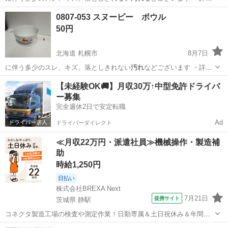
は現地でご確認…
北海道
札幌市
食器
スヌーピー
0807-053 スヌーピー ボウル
50円
北海道 札幌市
8月7日
に伴う多少のスレ、キズ、落としきれない
汚れ
などございます ・詳細
は現地でご確認…
北海道
札幌市
食器
スヌーピー
【未経験OK🚚】月収30万↑中型免許ドライバ
ー募集
完全週休2日で安定転職
Ad
ドライバーダイレクト
≪月収22万円・派遣社員≫機械操作・製造補
助
時給1,250円
日払い
株式会社BREXA Next
7月21日
提携サイト
茨城県 静駅
コネクタ製造工場の検査や測定作業！日勤専属＆土日祝休み＆年間休
日128日★クリーンルーム内作業★マイカー通勤OK＆無料駐車場あり
茨城
常陸大宮市
静駅
その他