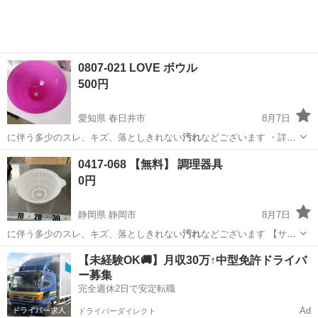
0807-021 LOVE ボウル
500円
愛知県 春日井市
8月7日
に伴う多少のスレ、キズ、落としきれない
汚れ
などございます ・詳細
は現地でご確認…
愛知
春日井市
食器
現地
0417-068 【無料】 調理器具
0円
静岡県 静岡市
8月7日
に伴う多少のスレ、キズ、落としきれない
汚れ
などございます 【サイ
ズ】 詳…
静岡
静岡市
家電
リユース
【未経験OK🚚】月収30万↑中型免許ドライバ
ー募集
完全週休2日で安定転職
Ad
ドライバーダイレクト