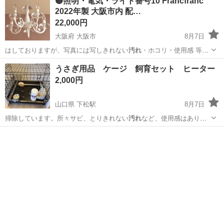
🟡照明・電気・ライト番号10 Francfranc
2022年製 大阪市内 配…
22,000円
大阪府 大阪市
8月7日
はしておりますが、写真には写しきれない
汚れ
・ホコリ・使用感 等は
あるかと思います…
大阪
大阪市
照明器具
19インチ
うさぎ用品 ケージ 飼育セット ヒーター
2,000円
山口県 下松駅
8月7日
掃除しています。所々サビ、とりきれない
汚れ
など、使用感はありま
すが、まだまだ使え…
山口
下松市
下松駅
その他