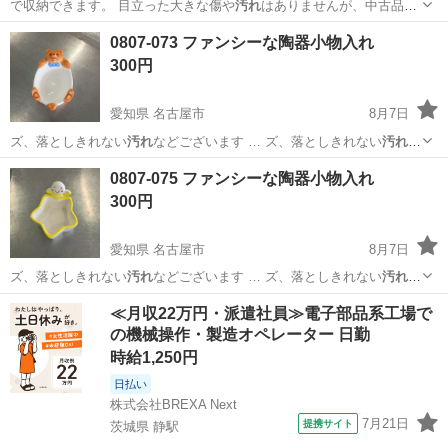
で収納できます。 目立った大きな傷や
汚れ
はありませんが、中古品で
すので多少の使…
東京
板橋区
志村三丁目駅
椅子
折りたたみ
0807-073 ファンシーな陶器小物入れ
300円
愛知県 名古屋市
8月7日
ズ、落としきれない
汚れ
などございます … ズ、落としきれない
汚れ
な
どございます …
愛知
名古屋市
生活雑貨
現地
0807-075 ファンシーな陶器小物入れ
300円
愛知県 名古屋市
8月7日
ズ、落としきれない
汚れ
などございます … ズ、落としきれない
汚れ
な
どございます …
愛知
名古屋市
生活雑貨
現地
≪月収22万円・派遣社員≫電子部品系工場で
の機械操作・製造オペレーター 日勤
時給1,250円
日払い
株式会社BREXA Next
7月21日
提携サイト
茨城県 静駅