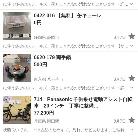
に伴う多少のスレ、キズ、落としきれない
汚れ
などございます ・詳細
は現地でご確認…
岡山
岡山市
その他
Value
0422-016 【無料】 缶キューレ
0円
静岡県 静岡市
8月7日
に伴う多少のスレ、キズ、落としきれない
汚れ
などございます 【サイ
ズ】 詳…
静岡
静岡市
家電
リユース
0620-179 両手鍋
500円
東京都 八王子市
8月7日
に伴う多少のスレ、キズ、落としきれない
汚れ
などございます ・詳細
は現地でご確認…
東京
八王子市
調理器具
手鍋
714 Panasonic 子供乗せ電動アシスト自転
車 20インチ 丁寧に整備…
77,200円
兵庫県 園田駅
8月7日
状態良いです。 ・中古品のためキズ、
汚れ
、サビあります。ご理解の
上お願いいたし…
兵庫
尼崎市
園田駅
電動アシスト自転車
20インチ