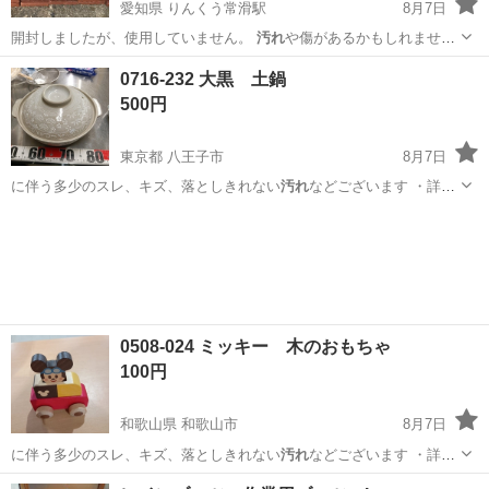
愛知県 りんくう常滑駅
8月7日
開封しましたが、使用していません。
汚れ
や傷があるかもしれませ
ん。 ノークレー…
愛知
常滑市
りんくう常滑駅
家電
0716-232 大黒 土鍋
500円
東京都 八王子市
8月7日
に伴う多少のスレ、キズ、落としきれない
汚れ
などございます ・詳細
は現地でご確認…
東京
八王子市
調理器具
土鍋
0508-024 ミッキー 木のおもちゃ
100円
和歌山県 和歌山市
8月7日
に伴う多少のスレ、キズ、落としきれない
汚れ
などございます ・詳細
は現地でご確認…
和歌山
和歌山市
子供用品
現地