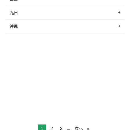
九州
沖縄
1
2
3
...
次へ