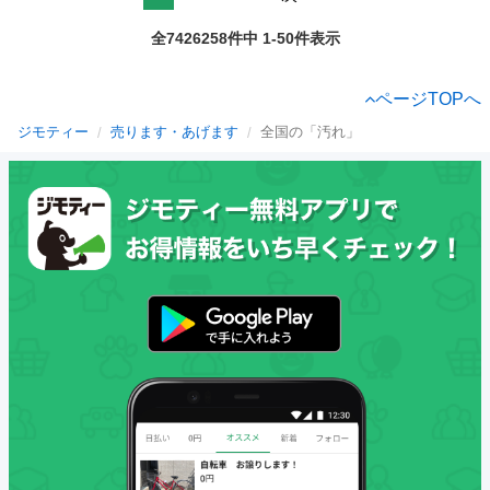
全7426258件中 1-50件表示
ページTOPへ
ジモティー
売ります・あげます
全国の「汚れ」