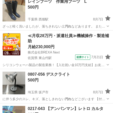
レインブーツ 作業用ブーツ L
500円
千葉県 西畑駅
8月7日
ざっと軽く洗いましたが、落ちきれない土
汚れ
などあります。 また、
少し擦り傷など…
千葉
夷隅郡
西畑駅
靴
≪月収28万円・派遣社員≫機械操作・製造補
助
月給230,000円
株式会社BREXA Next
7月21日
提携サイト
佐賀県 東山代駅
シリコンウェーハ製品の製造業務！【入社祝い金10万円支給】お友達
やカップルとの応募OK◎年間休日129日＆休出なしでプライベート充
佐賀
伊万里市
東山代駅
その他
0807-056 デスクライト
実♪業務はクリーンルームで快適作業◎自社正社員登用制度あり★1食
500円
300円～の格安食堂あり！《佐...
埼玉県 坂戸市
8月7日
に伴う多少のスレ、キズ、落としきれない
汚れ
などございます 【付属
品】 画…
埼玉
坂戸市
照明器具
スポット
0217-043 【アンパンマン】レトロ カルタ