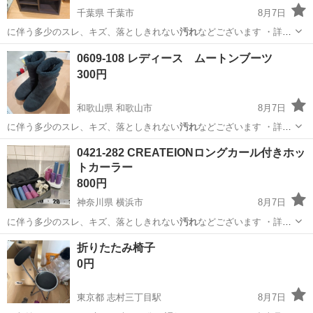
千葉県 千葉市
8月7日
に伴う多少のスレ、キズ、落としきれない
汚れ
などございます ・詳細
は現地でご確認…
千葉
千葉市
収納家具
現地
0609-108 レディース ムートンブーツ
300円
和歌山県 和歌山市
8月7日
に伴う多少のスレ、キズ、落としきれない
汚れ
などございます ・詳細
は現地でご確認…
和歌山
和歌山市
靴
ムートンブーツ
0421-282 CREATEIONロングカール付きホッ
トカーラー
800円
神奈川県 横浜市
8月7日
に伴う多少のスレ、キズ、落としきれない
汚れ
などございます ・詳細
は現地でご確認…
神奈川
横浜市
家電
リユース
折りたたみ椅子
0円
東京都 志村三丁目駅
8月7日