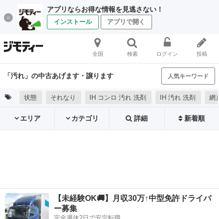
アプリならお得な情報を見逃さない！
インストール
アプリで開く
全国
検索
ログイン
投稿
「汚れ」の中古あげます・譲ります
人気キーワード
状態
それなり
IH コンロ 汚れ 洗剤
IH 汚れ 洗剤
網
エリア
カテゴリ
詳細
新着順
【未経験OK🚚】月収30万↑中型免許ドライバ
ー募集
完全週休2日で安定転職