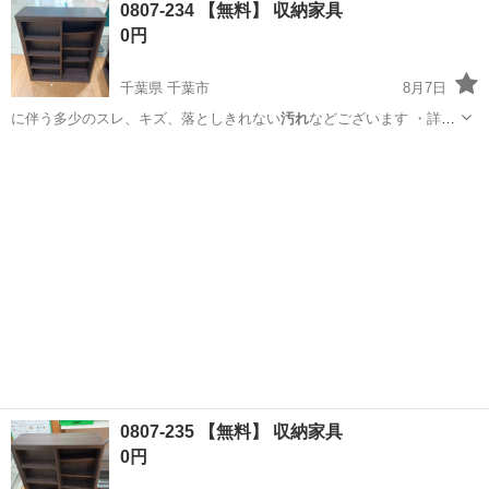
0807-234 【無料】 収納家具
★就業先食堂利用可！日払い制度あり！《茨城県常陸大宮市》 人気の
0円
工場のお仕事 ◇コネクタ製造工...
千葉県 千葉市
8月7日
に伴う多少のスレ、キズ、落としきれない
汚れ
などございます ・詳細
は現地でご確認…
千葉
千葉市
収納家具
現地
0807-235 【無料】 収納家具
0円