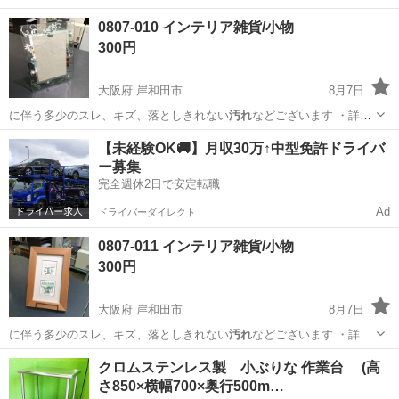
は現地でご確認…
大阪
岸和田市
インテリア雑貨/小物
現地
0807-010 インテリア雑貨/小物
300円
大阪府 岸和田市
8月7日
に伴う多少のスレ、キズ、落としきれない
汚れ
などございます ・詳細
は現地でご確認…
大阪
岸和田市
インテリア雑貨/小物
現地
【未経験OK🚚】月収30万↑中型免許ドライバ
ー募集
完全週休2日で安定転職
Ad
ドライバーダイレクト
0807-011 インテリア雑貨/小物
300円
大阪府 岸和田市
8月7日
に伴う多少のスレ、キズ、落としきれない
汚れ
などございます ・詳細
は現地でご確認…
大阪
岸和田市
インテリア雑貨/小物
現地
クロムステンレス製 小ぶりな 作業台 (高
さ850×横幅700×奥行500m…