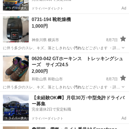
Ad
ドライバーダイレクト
0731-194 靴乾燥機
1,000円
神奈川県 横浜市
8月7日
に伴う多少のスレ、キズ、落としきれない
汚れ
などございます ・詳細
は現地でご確認…
神奈川
横浜市
生活家電
現地
0620-042 GTホーキンス トレッキングシュ
ーズ サイズ24.5
2,000円
和歌山県 和歌山市
8月7日
に伴う多少のスレ、キズ、落としきれない
汚れ
などございます ・詳細
は現地でご確認…
和歌山
和歌山市
靴
トレッキングシューズ
【未経験OK🚚】月収30万↑中型免許ドライバ
ー募集
完全週休2日で安定転職
Ad
ドライバーダイレクト