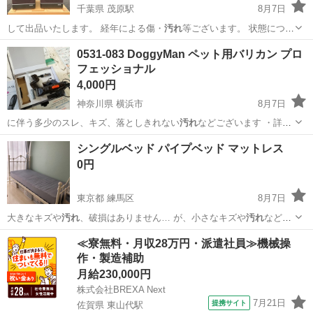
千葉県 茂原駅
8月7日
して出品いたします。 経年による傷・
汚れ
等ございます。 状態につき
ましては画像…
千葉
茂原市
茂原駅
オーディオ
0531-083 DoggyMan ペット用バリカン プロ
フェッショナル
4,000円
神奈川県 横浜市
8月7日
に伴う多少のスレ、キズ、落としきれない
汚れ
などございます ・詳細
は現地でご確認…
神奈川
横浜市
その他
DoggyMan
シングルベッド パイプベッド マットレス
0円
東京都 練馬区
8月7日
大きなキズや
汚れ
、破損はありません… が、小さなキズや
汚れ
などは
あります。 …
東京
練馬区
ベッド
≪寮無料・月収28万円・派遣社員≫機械操
作・製造補助
月給230,000円
株式会社BREXA Next
7月21日
提携サイト
佐賀県 東山代駅