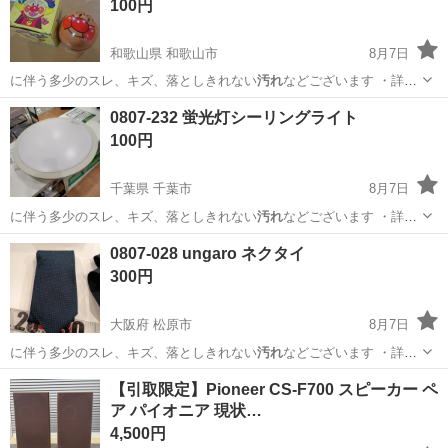
100円
和歌山県 和歌山市
8月7日
に伴う多少のスレ、キズ、落としきれない
汚れ
などございます ・詳細
は現地でご確認…
和歌山
和歌山市
子供用品
カルタ
0807-232 蛍光灯シーリングライト
100円
千葉県 千葉市
8月7日
に伴う多少のスレ、キズ、落としきれない
汚れ
などございます ・詳細
は現地でご確認…
千葉
千葉市
照明器具
蛍光灯
0807-028 ungaro ネクタイ
300円
大阪府 松原市
8月7日
に伴う多少のスレ、キズ、落としきれない
汚れ
などございます ・詳細
は現地でご確認…
大阪
松原市
小物
ungaro
【引取限定】Pioneer CS-F700 スピーカー ペ
ア パイオニア 現状…
4,500円