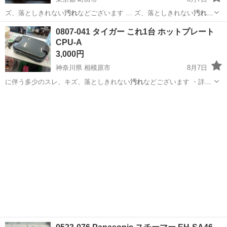
ズ、落としきれない
汚れ
などございます … ズ、落としきれない
汚れ
な
どございます …
東京
町田市
電話、ＦＡＸ
現地
0807-041 タイガー これ1台 ホットプレート
CPU-A
3,000円
神奈川県 相模原市
8月7日
に伴う多少のスレ、キズ、落としきれない
汚れ
などございます ・詳細
は現地でご確認…
神奈川
相模原市
キッチン家電
タイガー