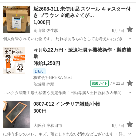
坂2608-311 未使用品 スツール キャスター付
き ブラウン ※組み立てが…
1,000円
岡山県 弥生駅
8月7日
個人保管されていた物です。
汚れ
はあるものとしてお考えいただき、
購入者…
岡山
倉敷市
弥生駅
椅子
≪月収22万円・派遣社員≫機械操作・製造補
助
時給1,250円
日払い
株式会社BREXA Next
7月21日
提携サイト
茨城県 静駅
コネクタ製造工場の検査や測定作業！日勤専属＆土日祝休み＆年間休
日128日★クリーンルーム内作業★マイカー通勤OK＆無料駐車場あり
茨城
常陸大宮市
静駅
その他
0807-012 インテリア雑貨/小物
★就業先食堂利用可！日払い制度あり！《茨城県常陸大宮市》 人気の
300円
工場のお仕事 ◇コネクタ製造工...
大阪府 岸和田市
8月7日
に伴う多少のスレ、キズ、落としきれない
汚れ
などございます ・詳細