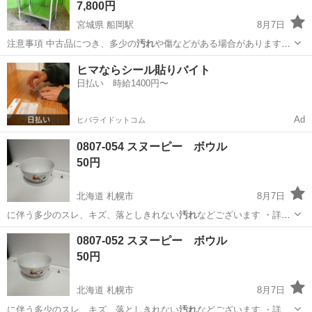
7,800円
宮城県 船岡駅
8月7日
注意事項 中古品につき、多少の
汚れ
や傷などがある場合があります。
店舗…
宮城
柴田郡
船岡駅
その他
ステンレス製
ヒマならシール貼りバイト
日払い 時給1400円〜
Ad
ヒバライドットコム
0807-054 スヌーピー ボウル
50円
北海道 札幌市
8月7日
に伴う多少のスレ、キズ、落としきれない
汚れ
などございます ・詳細
は現地でご確認…
北海道
札幌市
食器
スヌーピー
0807-052 スヌーピー ボウル
50円
北海道 札幌市
8月7日
に伴う多少のスレ、キズ、落としきれない
汚れ
などございます ・詳細