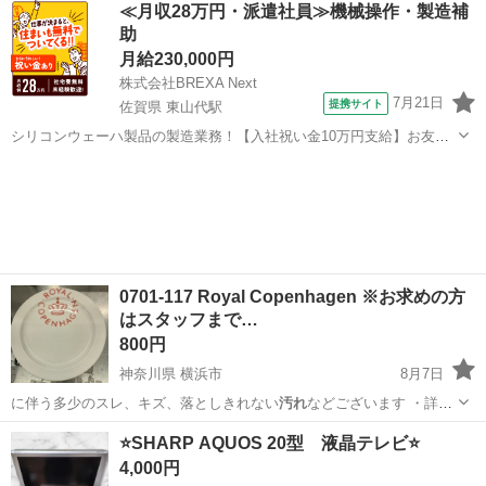
≪月収28万円・派遣社員≫機械操作・製造補
助
月給230,000円
株式会社BREXA Next
7月21日
提携サイト
佐賀県 東山代駅
シリコンウェーハ製品の製造業務！【入社祝い金10万円支給】お友達
やカップルとの応募OK◎年間休日129日＆休出なしでプライベート充
佐賀
伊万里市
東山代駅
その他
実♪業務はクリーンルームで快適作業◎自社正社員登用制度あり★1食
300円～の格安食堂あり！《佐...
0701-117 Royal Copenhagen ※お求めの方
はスタッフまで…
800円
神奈川県 横浜市
8月7日
に伴う多少のスレ、キズ、落としきれない
汚れ
などございます ・詳細
は現地でご確認…
神奈川
横浜市
食器
現地
⭐️SHARP AQUOS 20型 液晶テレビ⭐️
4,000円