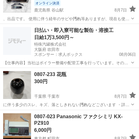
オンライン決済
鹿児島県 谷山駅
8月7日
、出品です。 使用に伴う経年のサビや
汚れ
等ありますが、現在も使用
は問題なくでき…
鹿児島
鹿児島市
谷山駅
テレビ
日払い・即入寮可能な製缶・溶接工
日給1万3,500円～
特殊汽罐株式会社
大阪府 吹田市
スポンサー：求人ボックス
08月06日
【仕事内容】当社はボイラー整備や配管工事を行っています。その中
で必要な配管やボイラーの製缶作業(溶接・切断・架台等の製作)業務に
アルバイト・パート
0807-233 花瓶
当社工場内であたっていただきます。 工場は大阪府吹田市芳野町。御
300円
堂筋線の江坂駅からの徒歩圏内にあります...
千葉県 千葉市
8月7日
に伴う多少のスレ、キズ、落としきれない
汚れ
などございます ・詳細
は現地でご確認…
千葉
千葉市
インテリア雑貨/小物
現地
0807-023 Panasonic ファクシミリ KX-
PZ910
6,000円
東京都 町田市
8月7日