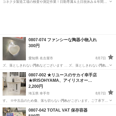
コネクタ製造工場の検査や測定作業！日勤専属＆土日祝休み＆年間休
日128日★クリーンルーム内作業★マイカー通勤OK＆無料駐車場あり
茨城
常陸大宮市
静駅
その他
★就業先食堂利用可！日払い制度あり！《茨城県常陸大宮市》 人気の
工場のお仕事 ◇コネクタ製造工...
0807-074 ファンシーな陶器小物入れ
300円
愛知県 名古屋市
8月7日
ズ、落としきれない
汚れ
などございます … ズ、落としきれない
汚れ
な
どございます …
愛知
名古屋市
生活雑貨
0807-002 ★リユースのサカイ幸手店
★IRISOHYAMA、アイリスオー…
2,200円
埼玉県 幸手市
8月7日
す。 ※中古品のため傷、落ち切らない
汚れ
がございます。ご了承下さ
い。 ※詳細…
埼玉
幸手市
キッチン家電
サカイ
0807-042 TOTAL VAT 保存容器