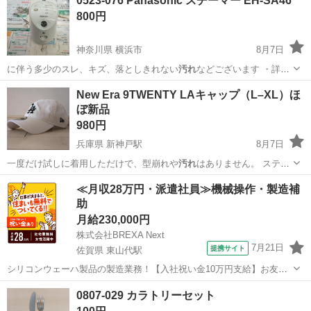
0523-076 Panasonic スチーマー EH-SA46
800円
神奈川県 横浜市
8月7日
に伴う多少のスレ、キズ、落としきれない
汚れ
などございます ・詳細
は現地でご確認…
神奈川
横浜市
美容家電
リユース
New Era 9TWENTY LAキャップ（L–XL）ほ
ぼ新品
980円
兵庫県 新神戸駅
8月7日
一度だけ試しに着用しただけで、型崩れや
汚れ
はありません。 ステッ
カー類もそのまま…
兵庫
神戸市
新神戸駅
小物
≪月収28万円・派遣社員≫機械操作・製造補
助
月給230,000円
株式会社BREXA Next
7月21日
提携サイト
佐賀県 東山代駅
シリコンウェーハ製品の製造業務！【入社祝い金10万円支給】お友達
やカップルとの応募OK◎年間休日129日＆休出なしでプライベート充
佐賀
伊万里市
東山代駅
その他
0807-029 カラトリーセット
実♪業務はクリーンルームで快適作業◎自社正社員登用制度あり★1食
300円～の格安食堂あり！《佐...