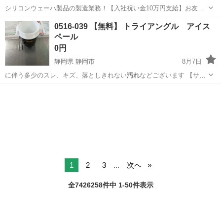
シリコンウェーハ製品の製造業務！【入社祝い金10万円支給】お友達
やカップルとの応募OK◎年間休日129日＆休出なしでプライベート充
佐賀
伊万里市
東山代駅
その他
0516-039 【無料】 トライアングル アイス
実♪業務はクリーンルームで快適作業◎自社正社員登用制度あり★1食
ペール
300円～の格安食堂あり！《佐...
0円
静岡県 静岡市
8月7日
に伴う多少のスレ、キズ、落としきれない
汚れ
などございます 【サイ
ズ】 詳…
静岡
静岡市
その他
リユース
1
2
3
...
次へ
全7426258件中 1-50件表示