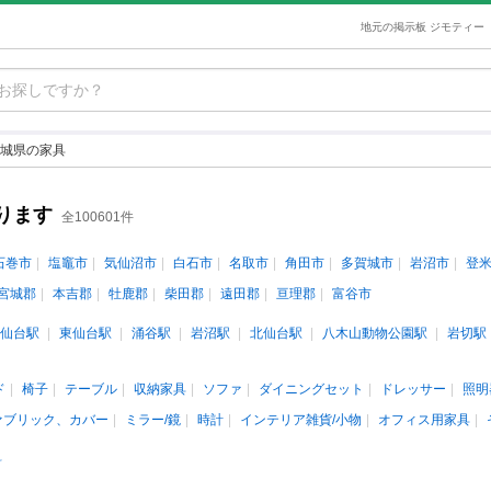
地元の掲示板 ジモティー
城県の家具
ります
全100601件
石巻市
塩竈市
気仙沼市
白石市
名取市
角田市
多賀城市
岩沼市
登
宮城郡
本吉郡
牡鹿郡
柴田郡
遠田郡
亘理郡
富谷市
仙台駅
東仙台駅
涌谷駅
岩沼駅
北仙台駅
八木山動物公園駅
岩切駅
ド
椅子
テーブル
収納家具
ソファ
ダイニングセット
ドレッサー
照明
ァブリック、カバー
ミラー/鏡
時計
インテリア雑貨/小物
オフィス用家具
料