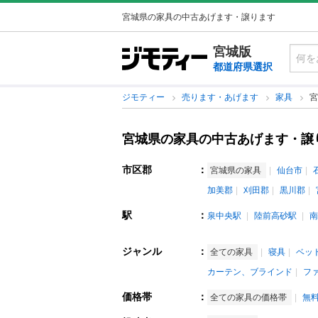
宮城県の家具の中古あげます・譲ります
宮城版
都道府県選択
ジモティー
売ります・あげます
家具
宮
宮城県の家具の中古あげます・譲
市区郡
：
宮城県の家具
仙台市
加美郡
刈田郡
黒川郡
駅
：
泉中央駅
陸前高砂駅
南
ジャンル
：
全ての家具
寝具
ベッ
カーテン、ブラインド
フ
価格帯
：
全ての家具の価格帯
無