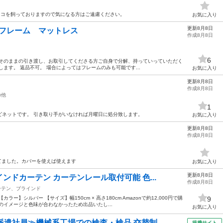
 インコを飼っておりますので気になる方はご遠慮ください。
お気に入り
更新8月8日
ドフレーム マットレス
作成8月8日
6
 そのままの引き渡し、お取引してくださる方ご自身で分解、持っていっていただく
ます。 返品不可。 場合によってはフレームのみも可能です...
お気に入り
更新8月8日
作成8月8日
の他
1
ビネットです。 引き取り手がいなければ月曜日に処分致します。
お気に入り
更新8月8日
作成8月8日
てました。カバーを使えば使えます
お気に入り
更新8月8日
ドカーテン カーテンレール取付可能 色...
作成8月8日
ーテン、ブラインド
ー】シルバー 【サイズ】幅150cm × 高さ180cm Amazonで約12,000円で購
9
のイメージと色味が合わなかったため出品いたし...
お気に入り
派遣社員≫機械系工場での検査・検品 交替制
提携サイト