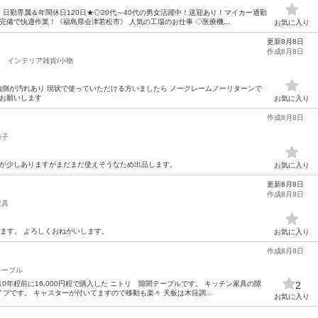
日勤専属＆年間休日120日★◎20代～40代の男女活躍中！送迎あり！マイカー通勤
備で快適作業！《福島県会津若松市》 人気の工場のお仕事 ◇医療機...
お気に入り
更新8月8日
作成8月8日
インテリア雑貨/小物
 内側が汚れあり 現状で使っていただける方いましたら ノークレームノーリターンで
でお願いします
お気に入り
作成8月8日
椅子
れが少しありますがまだまだ使えそうなため出品します。
お気に入り
更新8月8日
作成8月8日
家具
ます。 よろしくおねがいします。
お気に入り
作成8月8日
テーブル
0年程前に16,000円程で購入した ニトリ 隙間テーブルです。 キッチン家具の隙
2
プです。 キャスターが付いてますので移動も楽々 天板は木目調...
お気に入り