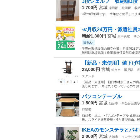
3段シェルフ 収納棚3段
1,700円
宮城
柴田郡
船岡駅
収
3段の収納棚です。 半年ほど使用してます。 
≪月収24万円・派遣社員
時給1,300円
宮城
泉中央駅
その
日払い
半導体製造設備の組立作業！月収例23万
無料駐車場完備！作業着無償貸与◎食堂利
【新品・未使用】値下げ中
23,000円
宮城
仙台市
国見駅
収
スタンド
【新品・未使用】 朝日木材加工さんの商
楽しめます。 角は丸くなっているのでお
パソコンテーブル
1,500円
宮城
仙台市
勾当台公園
時間帯
商品名 卓上 パソコンテーブル 🔺提示
段、スライド正常作動 ◦持ち運び自由、軽
IKEAのモンステラとパキ
2,000円
宮城
大崎市
インテリア雑