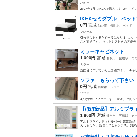
パキラ
2024年3月にIKEAで購入しました。
IKEAセミダブル ベッ
0円
宮城
仙台市
長町駅
ベッド
フレーム
引っ越しをするため不要になりました。
こと前提です。 マットレス付きの方優先し
ミラーキャビネット
1,000円
宮城
名取市
館腰駅
そ
ミラー
洗面台についていた三面鏡のミラーキャ
ソファーもらって下さい
0円
宮城
宮城郡
ソファ
ソファー
3人がけのソファーです。 最近まで使っ
【ほぼ新品】アルミブライン
1,600円
宮城
仙台市
五橋駅
カ
アルミブラインド（シルバー）ほぼ新品 【カラ
入しました。 設置してみたところ、部屋
≪寮無料・月収35万円・