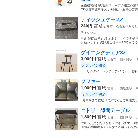
医療機関向け内視鏡スコープの組立作業！
OK◎無料駐車場あり★日払いあり◎空調完
ティッシュケース2
240円
宮城
石巻市
石巻あゆみ野駅
ティッシュ
中古 保存品です 見た目はキレイですが
お願いします 受け渡しは日中15時まで
ダイニングチェア×2
3,000円
宮城
仙台市
榴ケ岡駅
オンライン決済
ニトリのダイニングチェア×2です。 擦
ソファー
1,000円
宮城
塩竈市
西塩釜駅
オンライン決済
8月中旬までに取りに来てくる方を優先し
ニトリ 隙間テーブル
1,800円
宮城
仙台市
福田町駅
ご覧いただきありがとうございます。 約1
間や洗濯機横やベット横に収納出来るタイ