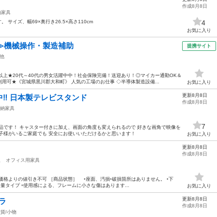
作成8月8日
納家具
サイズ、幅69×奥行き26.5×高さ110cm
4
お気に入り
≫機械操作・製造補助
提携サイト
他
以上★20代～40代の男女活躍中中！社会保険完備！送迎あり！◎マイカー通勤OK＆
用可★《宮城県黒川郡大和町》 人気の工場のお仕事 ◇半導体製造設備...
お気に入り
更新8月8日
‼️ 日本製テレビスタンド
作成8月8日
納家具
7
品です！ キャスター付きに加え、画面の角度も変えられるので 好きな画角で映像を
子様がいるご家庭でも 安全にお使いいただけるかと思います！
お気に入り
更新8月8日
作成8月8日
駅
オフィス用家具
価格よりの値引き不可 ［商品状態］ ◦座面、汚損◦破損箇所はありません。 ◦下
量タイプ ◦使用感による、フレームに小さな傷はあります...
お気に入り
更新8月8日
ラ
作成8月8日
貨/小物