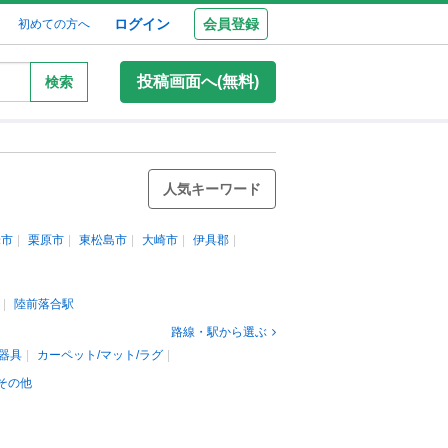
ログイン
会員登録
初めての方へ
投稿画面へ(無料)
検索
人気キーワード
米市
栗原市
東松島市
大崎市
伊具郡
陸前落合駅
路線・駅から選ぶ
器具
カーペット/マット/ラグ
その他