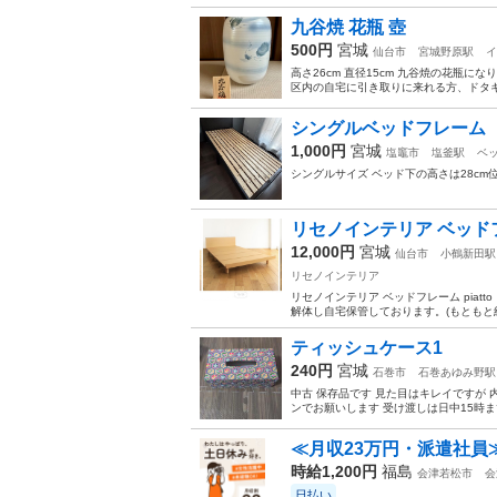
九谷焼 花瓶 壺
500円
宮城
仙台市
宮城野原駅
イ
高さ26cm 直径15cm 九谷焼の花瓶
区内の自宅に引き取りに来れる方、ドタキ
シングルベッドフレーム
1,000円
宮城
塩竈市
塩釜駅
ベ
シングルサイズ ベッド下の高さは28c
リセノインテリア ベッド
12,000円
宮城
仙台市
小鶴新田駅
リセノインテリア
リセノインテリア ベッドフレーム piat
解体し自宅保管しております。(もともと組
ティッシュケース1
240円
宮城
石巻市
石巻あゆみ野駅
中古 保存品です 見た目はキレイですが
ンでお願いします 受け渡しは日中15時
≪月収23万円・派遣社員
時給1,200円
福島
会津若松市
会
日払い