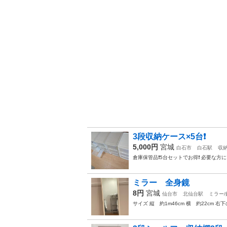
3段収納ケース×5台❗
5,000円
宮城
白石市
白石駅
収
倉庫保管品❗5台セットでお得❗ 必要な方に‼
ミラー 全身鏡
8円
宮城
仙台市
北仙台駅
ミラー/
サイズ 縦 約1m46cm 横 約22cm