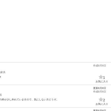
作成8月8日
納家具
️
1
お気に入り
更新8月8日
作成8月8日
鏡
 右下の枠が少し外れていますので、気にしない方どうぞ。
2
お気に入り
更新8月8日