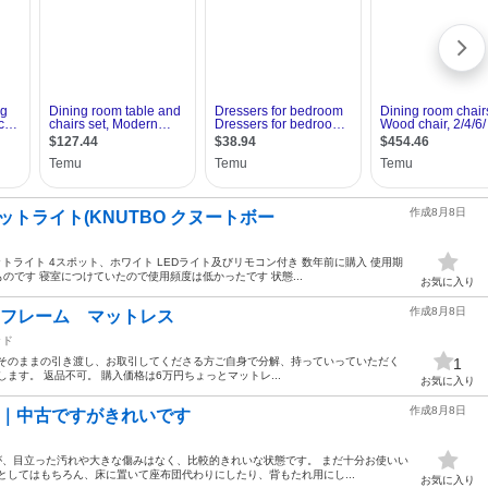
作成8月8日
ットライト(KNUTBO クヌートボー
ットライト 4スポット、ホワイト LEDライト及びリモコン付き 数年前に購入 使用期
のです 寝室につけていたので使用頻度は低かったです 状態...
お気に入り
作成8月8日
ッドフレーム マットレス
ッド
 そのままの引き渡し、お取引してくださる方ご自身で分解、持っていっていただく
1
ます。 返品不可。 購入価格は6万円ちょっとマットレ...
お気に入り
作成8月8日
ン｜中古ですがきれいです
すが、目立った汚れや大きな傷みはなく、比較的きれいな状態です。 まだ十分お使いい
としてはもちろん、床に置いて座布団代わりにしたり、背もたれ用にし...
お気に入り