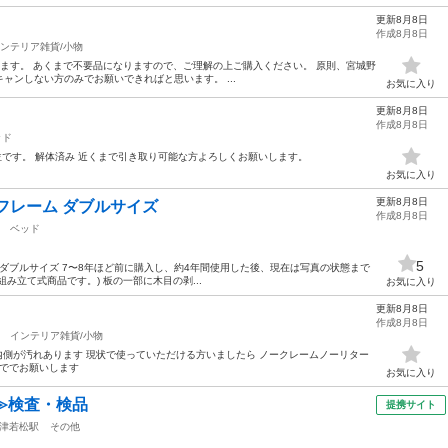
更新8月8日
作成8月8日
ンテリア雑貨/小物
になります。 あくまで不要品になりますので、ご理解の上ご購入ください。 原則、宮城野
ャンしない方のみでお願いできればと思います。 ...
お気に入り
更新8月8日
作成8月8日
ッド
m位です。 解体済み 近くまで引き取り可能な方よろしくお願いします。
お気に入り
更新8月8日
フレーム ダブルサイズ
作成8月8日
ベッド
5
to ダブルサイズ 7〜8年ほど前に購入し、約4年間使用した後、現在は写真の状態まで
み立て式商品です。) 板の一部に木目の剥...
お気に入り
更新8月8日
作成8月8日
インテリア雑貨/小物
 内側が汚れあります 現状で使っていただける方いましたら ノークレームノーリター
まででお願いします
お気に入り
≫検査・検品
提携サイト
津若松駅
その他