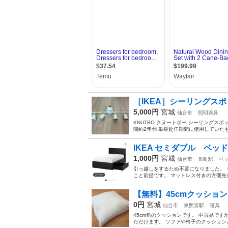
［IKEA］シーリングスポ
5,000円
宮城
仙台市
照明器具
KNUTBO クヌートボー シーリングスポ
間約2年弱 単身赴任期間に使用していたも
IKEA セミダブル ベ
1,000円
宮城
仙台市
長町駅
ベ
引っ越しをするため不要になりました。
こと前提です。 マットレス付きの方優先し
【無料】45cmクッショ
0円
宮城
仙台市
東照宮駅
寝具
45cm角のクッションです。 中古品で
ただけます。 ソファや椅子のクッション