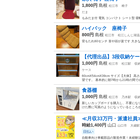
1,800円
島根
松江市
椅子
だま
もみだま付 電気 コンパクト シート型 
ハイバック 座椅子
800円
島根
松江市
松江しんじ湖温
背もたれ60センチ 首や頭が楽です 大き
【代理出品】3段収納ケー
1,000円
島根
松江市
松江駅
収
ケース
60cmX54cmX39cm サイズ【大体】 
望です。 基本的に朝7時から21時の間での
食器棚
1,000円
島根
松江市
乃木駅
収
新しいカップボードを購入し、不要になり
けた際に写真のようになっているところが
≪月収33万円・派遣社員
時給1,400円
山口
山口市
大歳駅
日払い
自動車向け車載部品の製造作業！未経験活