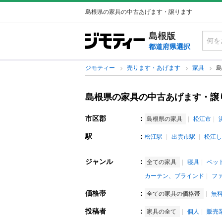
島根県の家具の中古あげます・譲ります
島根版
都道府県選択
ジモティー
売ります・あげます
家具
島
島根県の家具の中古あげます・譲
市区郡
：
島根県の家具
松江市
駅
：
松江駅
出雲市駅
松江し
ジャンル
：
全ての家具
寝具
ベッ
カーテン、ブラインド
フ
価格帯
：
全ての家具の価格帯
無
投稿者
：
家具の全て
個人
販売