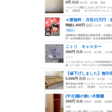
0円
島根
松江市
松江駅
寝具
ベルメゾンで購入したセミダブルマットレ
す。 【内容】 ・セミダブルマットレス 
≪寮無料・月収33万円・
時給1,400円
山口
山口市
大歳駅
日払い
自動車向け車載部品の製造作業！未経験活
料！赴任旅費会社負担！生活支援物資事前対
ニトリ キャスター
300円
島根
松江市
松江駅
その他
ニトリ
ニトリの【スチールラックSTANDARD
途: ニトリの「スチールラックSTANDA
【値下げしました】無印
5,000円
島根
松江市
松江駅
ベ
無印良品の木製ベッドフレームウォールナ
ため出品します。 【内容】 ・セミダブル
[中古]幅の狭い木製棚
200円
島根
安来市
荒島駅
収納家
木製
20年くらい前に購入したものです。 名