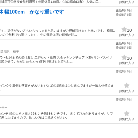
応可◎格安食堂利用可！年間休日135日♪《山口県山口市》 人気の工...
お気に入り
更新8月6日
 幅100cm かなり重いです
作成8月6日
10
です。返信がない方もいらっしゃると思いますがご理解頂けますと幸いです。 横幅1
会が無いので無料でお譲りします。 中の部分は薄い銅板が貼...
お気に入り
更新8月6日
作成8月6日
湖温泉駅
椅子
/6〜8/14までの受け渡し 二脚セット販売 スタッキングチェア IKEA サンドスベリ
10
談させていただけたらとっ 値下げ交渉もお待ちし...
お気に入り
作成8月6日
りインクや裏側も落書きがあります💦 足の1箇所は少し歪んでますが一応大体使えま
。
お気に入り
作成8月6日
ッサー
8センチ 鏡の大きさ高さ62センチ幅33センチです。 古くて汚れがありますが、リフ
で差し上げますので、欲しい方はご連絡ください。
お気に入り