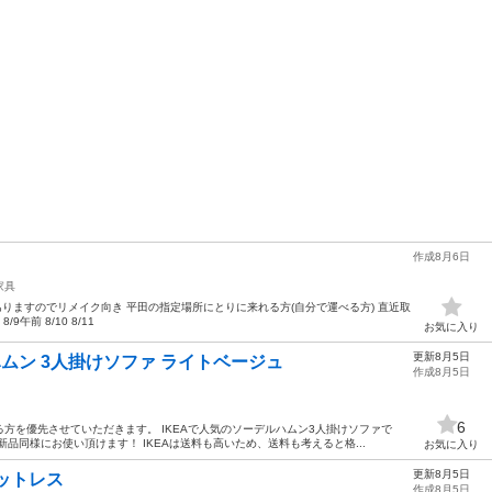
作成8月6日
家具
、傷ありますのでリメイク向き 平田の指定場所にとりに来れる方(自分で運べる方) 直近取
/9午前 8/10 8/11
お気に入り
更新8月5日
ハムン 3人掛けソファ ライトベージュ
作成8月5日
6
方を優先させていただきます。 IKEAで人気のソーデルハムン3人掛けソファで
品同様にお使い頂けます！ IKEAは送料も高いため、送料も考えると格...
お気に入り
更新8月5日
ットレス
作成8月5日