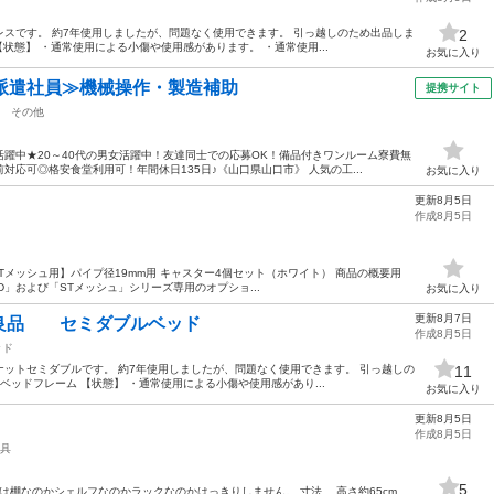
スです。 約7年使用しましたが、問題なく使用できます。 引っ越しのため出品しま
2
【状態】 ・通常使用による小傷や使用感があります。 ・通常使用...
お気に入り
派遣社員≫機械操作・製造補助
提携サイト
その他
躍中★20～40代の男女活躍中！友達同士での応募OK！備品付きワンルーム寮費無
応可◎格安食堂利用可！年間休日135日♪《山口県山口市》 人気の工...
お気に入り
更新8月5日
作成8月5日
/STメッシュ用】パイプ径19mm用 キャスター4個セット（ホワイト） 商品の概要用
RD」および「STメッシュ」シリーズ専用のオプショ...
お気に入り
更新8月7日
良品 セミダブルベッド
作成8月5日
ッド
ットセミダブルです。 約7年使用しましたが、問題なく使用できます。 引っ越しの
11
ベッドフレーム 【状態】 ・通常使用による小傷や使用感があり...
お気に入り
更新8月5日
作成8月5日
具
5
称は棚なのかシェルフなのかラックなのかはっきりしません。 寸法 高さ約65cm