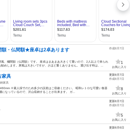
作成8月7日
間額・仏間額★座卓は2卓あります
屏風、欄間額（仏間額）です。 座卓はまあまあ大きくて重いので、2人以上で来られ
1
勧めします。屏風は大きいですが、さほど重くありません。 運び出す時は、...
お気に入り
更新8月7日
 古家具
作成8月7日
納家具
奥行き 460mm ※素人採寸のため多少の誤差はご容赦ください。 昭和レトロな可愛い食器
8
になっているので、沢山収納することが出来ます。 ガ...
お気に入り
更新8月7日
作成8月7日
具
5
お気に入り
更新8月6日