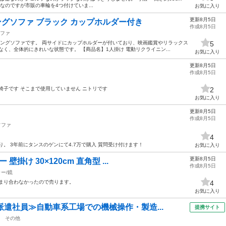
けなのですが市販の車輪を4つ付けていま...
お気に入り
更新8月5日
ングソファ ブラック カップホルダー付き
作成8月5日
ファ
ニングソファです。 両サイドにカップホルダーが付いており、映画鑑賞やリラックス
5
く、全体的にきれいな状態です。 【商品名】1人掛け 電動リクライニン...
お気に入り
更新8月5日
作成8月5日
椅子です そこまで使用していません ニトリです
2
お気に入り
更新8月5日
作成8月5日
ソファ
4
。 3年前にタンスのゲンにて4.7万で購入 質問受け付けます！
お気に入り
更新8月5日
掛け 30×120cm 直角型 ...
作成8月5日
ー/鏡
あまり合わなかったので売ります。
4
お気に入り
派遣社員≫自動車系工場での機械操作・製造...
提携サイト
その他