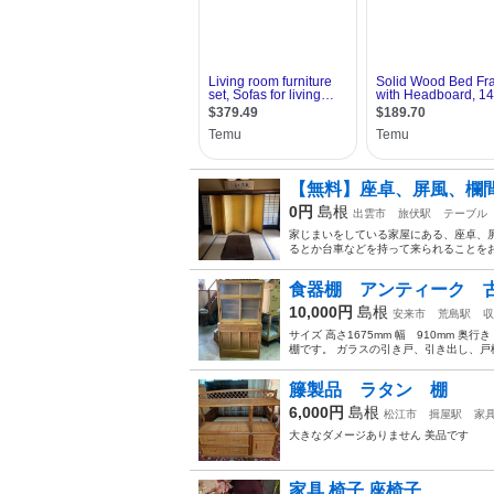
【無料】座卓、屏風、欄
0円
島根
出雲市
旅伏駅
テーブル
家じまいをしている家屋にある、座卓、
るとか台車などを持って来られることをお
食器棚 アンティーク
10,000円
島根
安来市
荒島駅
収
サイズ 高さ1675mm 幅 910mm 
棚です。 ガラスの引き戸、引き出し、戸棚
籐製品 ラタン 棚
6,000円
島根
松江市
揖屋駅
家
大きなダメージありません 美品です
家具 椅子 座椅子