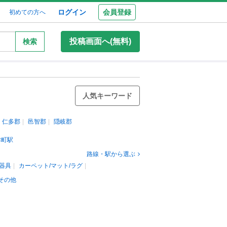
ログイン
会員登録
初めての方へ
投稿画面へ(無料)
検索
人気キーワード
仁多郡
邑智郡
隠岐郡
津町駅
路線・駅から選ぶ
器具
カーペット/マット/ラグ
その他