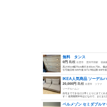
無料 タンス
0円
島根
出雲市
雲州平田駅
収納
高さ90cm幅75cm奥行き40cm 汚れ
引可能日時 8/6午後 8/717時以降 8/8午前 8
IKEA人気商品 ソーデル
20,000円
島根
出雲市
ソファ
ソーデルハムン
自宅までできるだけ早くとりにきてくれる
す！ 使用期間半年ほどなので、まだまだ新
ベルメゾン セミダブルマ