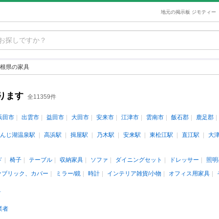
地元の掲示板 ジモティー
根県の家具
ります
全11359件
浜田市
出雲市
益田市
大田市
安来市
江津市
雲南市
飯石郡
鹿足郡
んじ湖温泉駅
高浜駅
揖屋駅
乃木駅
安来駅
東松江駅
直江駅
大
ド
椅子
テーブル
収納家具
ソファ
ダイニングセット
ドレッサー
照明
ァブリック、カバー
ミラー/鏡
時計
インテリア雑貨/小物
オフィス用家具
料
業者