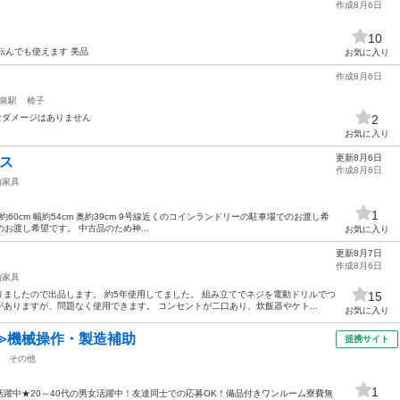
作成8月6日
10
寝転んでも使えます 美品
お気に入り
作成8月6日
泉駅
椅子
なダメージはありません
2
お気に入り
更新8月6日
ス
作成8月6日
納家具
1
高さ約60cm 幅約54cm 奥約39cm 9号線近くのコインランドリーの駐車場でのお渡し希
お渡し希望です。 中古品のため神...
お気に入り
更新8月7日
作成8月6日
納家具
ましたので出品します。 約5年使用してました。 組み立てでネジを電動ドリルでつ
15
ありますが、問題なく使用できます。 コンセントが二口あり、炊飯器やケト...
お気に入り
≫機械操作・製造補助
提携サイト
その他
1
躍中★20～40代の男女活躍中！友達同士での応募OK！備品付きワンルーム寮費無