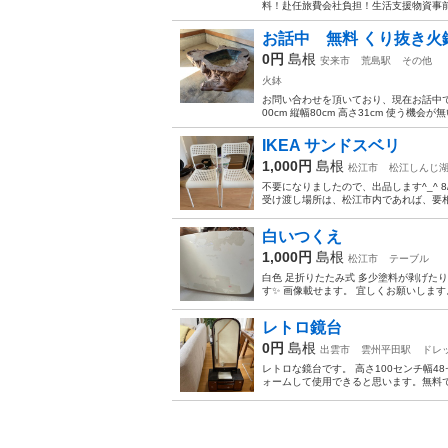
料！赴任旅費会社負担！生活支援物資事前対
お話中 無料 くり抜き火鉢
0円
島根
安来市
荒島駅
その他
火鉢
お問い合わせを頂いており、現在お話中
00cm 縦幅80cm 高さ31cm 使う機
IKEA サンドスベリ
1,000円
島根
松江市
松江しんじ
不要になりましたので、出品します^_^ 8
受け渡し場所は、松江市内であれば、要相
白いつくえ
1,000円
島根
松江市
テーブル
白色 足折りたたみ式 多少塗料が剥げた
す✨ 画像載せます。 宜しくお願いします
レトロ鏡台
0円
島根
出雲市
雲州平田駅
ドレ
レトロな鏡台です。 高さ100センチ幅4
ォームして使用できると思います。無料