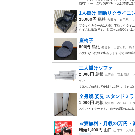
幅約15cm 奥行き約29cm 元は本体だ
1人掛け 電動リクライニ
25,000円
島根
大田市
久手駅
ソ
ブラックカラーの1人掛け電動リクライ
タイムに最適です。 目立った傷や汚れはな
座椅子
500円
島根
出雲市
出雲市駅
椅子
不要になったので出品します 小さめの座
三人掛けソファ
2,000円
島根
出雲市
西出雲駅
ゲン
寸法など画像にて参照ください。 汚れあり
全身鏡 姿見 スタンドミラー 壁
1,000円
島根
松江市
松江駅
ミラ
スタンドミラーです。 自分の用途には
≪寮無料・月収33万円・
時給1,400円
山口
山口市
大歳駅