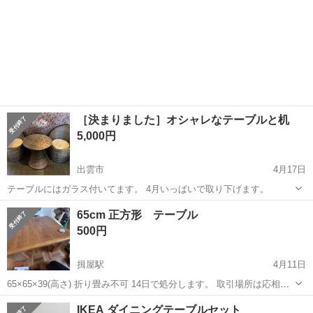
［決まりました］オシャレなテーブルと机
5,000円
出雲市
4月17日
テーブルにはガラス付いてます。 4月いっぱいで取り下げます。
島根
出雲市
ダイニングセット
65cm 正方形 テーブル
500円
揖屋駅
4月11日
65×65×39(高さ) 折り畳み不可 14日で処分します。 取引場所は応相談
です。
島根
安来市
揖屋駅
ダイニングセット
正方形
IKEA ダイニングテーブルセット