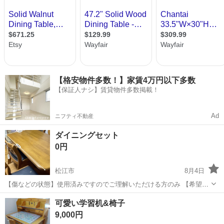
【格安物件多数！】家賃4万円以下多数
【保証人ナシ】賃貸物件多数掲載！
Ad
ニフティ不動産
ダイニングセット
0円
松江市
8月4日
【傷などの状態】使用済みですのでご理解いただける方のみ 【希望取
引場所】自宅 【希望取引日時】8月16日まで 上記の条件に合わせてく
島根
松江市
ダイニングセット
可愛い学習机&椅子
ださる方を優先させていただきます。 ドタキャンしない方、中古品の
9,000円
ためサイズや状態など...