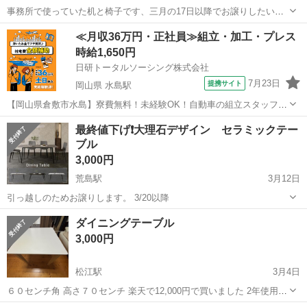
事務所で使っていた机と椅子です、三月の17日以降でお譲りしたいと
思います。引き取りに来ていただける方が条件です。雲南市大東町、
島根
雲南市
南大東駅
ダイニングセット
譲り
≪月収36万円・正社員≫組立・加工・プレス
郵便局のすぐそばです サイズは、縦75センチ横が1m19センチですテ
時給1,650円
ーブルは全く綺麗ですが、椅子に...
日研トータルソーシング株式会社
7月23日
提携サイト
岡山県 水島駅
【岡山県倉敷市水島】寮費無料！未経験OK！自動車の組立スタッフ
《お仕事No.NS0089》 お仕事について 車の組立作業です。専用レール
岡山
倉敷市
水島駅
その他
最終値下げ❗大理石デザイン セラミックテー
に乗って流れてくる車の骨組みに、車内外の各部品・ハンドル・足回
ブル
り・ドア・シートなどの各...
3,000円
荒島駅
3月12日
引っ越しのためお譲りします。 3/20以降
島根
安来市
荒島駅
ダイニングセット
大理石
ダイニングテーブル
3,000円
松江駅
3月4日
６０センチ角 高さ７０センチ 楽天で12,000円で買いました 2年使用
引っ越しのためお売りします 白い天板のため、よく見ると、多少の汚