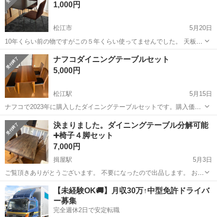
1,000円
松江市
5月20日
10年くらい前の物ですがこの５年くらい使ってませんでした。 天板の
シミ、キズ、脚のサビ（?）を確認ください。 テーブルサイズはタグ
島根
松江市
ダイニングセット
イス
ナフコダイニングテーブルセット
の通り。 椅子の座面の高さは高い部分（膝下）が50cm、低い部分
5,000円
（お尻）45cm 少し高めの椅...
松江駅
5月15日
ナフコで2023年に購入したダイニングテーブルセットです。購入価格
は5万円です。3年程使用しました。引越に伴い手放します。比較的状
島根
松江市
松江駅
ダイニングセット
ナフコ
決まりました。ダイニングテーブル分解可能
態は良いと思います。 状態は掲載写真ご確認下さい。 縦77cm 横
➕椅子４脚セット
132cm 高さ70cm ...
7,000円
揖屋駅
5月3日
ご覧頂きありがとうございます。 不要になったので出品します。 お受
け取り後の返品は出来ないのでご了承ください。 サイズ縦90.横165cm
島根
松江市
揖屋駅
ダイニングセット
【未経験OK🚚】月収30万↑中型免許ドライバ
ー募集
完全週休2日で安定転職