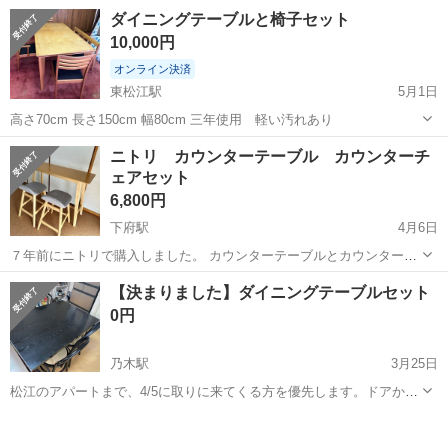
事> 太田市内の大手スーパーにて、施設内の安全を守る業務をお任せ
アルバイト・パート
ダイニングテーブルと椅子セット
します。 具体的には… ・館内・敷地内の見回り(巡回) ・従業員通用口
10,000円
での受付・出入管理 ・鍵の管理や...
オンライン決済
東松江駅
5月1日
高さ70cm 長さ150cm 幅80cm 三年使用 軽い汚れあり
島根
松江市
東松江駅
ダイニングセット
ダイニング
ニトリ カウンターテーブル カウンターチ
ェアセット
6,800円
下府駅
4月6日
７年前にニトリで購入しました。 カウンターテーブルとカウンターチ
ェア2脚のセットです。 現在の購入価格では、テーブルが2万、イスが
島根
浜田市
下府駅
ダイニングセット
カウンター
【決まりました】ダイニングテーブルセット
１.5万✖️2で合計5万円です。 購入後約3年はダイニングテーブルとして
0円
使用しておりまし...
乃木駅
3月25日
松江のアパートまで、4/5に取りに来てくる方を優先します。ドアから
出せないので1階ベランダからの搬出となります。 よろしくおねがい
島根
松江市
乃木駅
ダイニングセット
テーブルセット
します。 古いですが特に問題なく使えます。 テーブル1つとイス4脚の