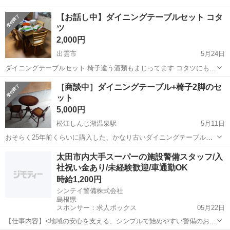
【お話し中】ダイニングテーブルセット コタ
ツ
2,000円
出雲市
5月24日
ダイニングテーブルセット 椅子違う酒類もまじってます コタツにもな
ります。 引取限定
島根
出雲市
ダイニングセット
テーブルセット
［商談中］ダイニングテーブル+椅子2脚のセ
ット
5,000円
松江しんじ湖温泉駅
5月11日
おそらく25年前くらいに購入した、かなり古いダイニングテーブルと
椅子のセットです。 しばらく愛用して使った後、10年くらい倉庫に入
島根
松江市
松江しんじ湖温泉駅
ダイニングセット
太田市内大手スーパーの施設警備スタッフ/入
り、あまり使用していませんでした。 いずれも傷だらけ(写真では伝わ
社祝い金あり/未経験歓迎/車通勤OK
ダイニング
らない細かい傷もたくさんあり...
時給1,200円
シンテイ警備株式会社
島根県
スポンサー：求人ボックス
05月22日
【仕事内容】<地域の安心を支える、シンプルで始めやすい警備のお仕