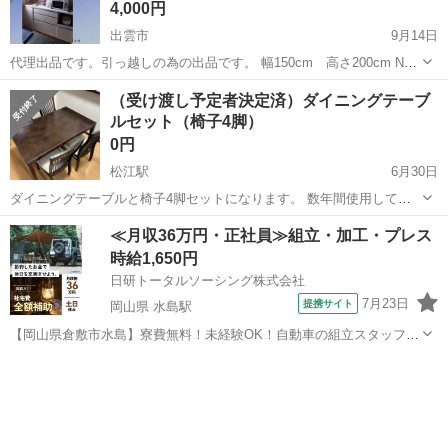
4,000円
出雲市
9月14日
代理出品です。引っ越しの為の出品です。 幅150cm 高さ200cm NR,
ＮＣでおねがいします。 取りに来てくれ方希望です。 傷、汚れがある
島根
出雲市
ダイニングセット
現状
（受け渡し予定者決定済）ダイニングテーブ
と思います。現状引き渡しになります。 上下二段に別れます。運ぶ時
ルセット（椅子4脚）
にはお手伝いします。
0円
松江駅
6月30日
ダイニングテーブルと椅子4脚セットになります。 数年間使用してい
ますので、小傷等あります。 椅子4脚の内、1脚の背もたれアクセント
島根
松江市
松江駅
ダイニングセット
ダイニング
≪月収36万円・正社員≫組立・加工・プレス
が破損しておりますが、もたれる事に問題ありません。（写真3枚目参
時給1,650円
照） テーブルと椅子4脚の全...
日研トータルソーシング株式会社
7月23日
提携サイト
岡山県 水島駅
【岡山県倉敷市水島】寮費無料！未経験OK！自動車の組立スタッフ
《お仕事No.NS0089》 お仕事について 車の組立作業です。専用レール
岡山
倉敷市
水島駅
その他
に乗って流れてくる車の骨組みに、車内外の各部品・ハンドル・足回
り・ドア・シートなどの各...