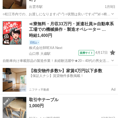
出雲市駅
1月9日
○松江市内での、お渡しになります♪(^-^) ○状態は良いです♪(^^)d ○椅子
の中は、収納スペースがあります♪(^^)d ○天板のサイズ♪ ・約
島根
出雲市
出雲市駅
ダイニングセット
ダイニング
≪寮無料・月収33万円・派遣社員≫自動車系
1380mm✕830mm です♪(^-^) ○よろしくお願いいたしま...
工場での機械操作・製造オペレーター …
時給1,400円
日払い
株式会社BREXA Next
4月17日
提携サイト
山口県 大歳駅
自動車向け車載部品の製造作業！未経験活躍中★20～40代の男女活躍
中！友達同士での応募OK！備品付きワンルーム寮費無料！赴任旅費会
山口
山口市
大歳駅
その他
【格安物件多数✨】家賃4万円以下多数
社負担！生活支援物資事前対応可◎格安食堂利用可！年間休日135日
【保証人ナシ】賃貸物件多数掲載！
♪《山口県山口市》 人気の工...
Ad
ニフティ不動産
取引中テーブル
1,000円