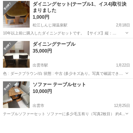
島根
松江市
松江駅
ダイニングセット
ダイニング
ダイニングセット(テーブル1、イス4)取引決
れあり 足は、四角で、パイン材のような色です 自宅まで取りに来てく
まりました
ださる方に限りま...
1,000円
松江しんじ湖温泉駅
2月18日
10年以上前に購入したダイニングセットです。 【サイズ】縦：
130cm、横：75cm、高さ：65cm （大体です） 【傷などの状態】長
島根
松江市
松江しんじ湖温泉駅
ダイニングセット
ダイニングテーブル
く使っているので傷、色あせありますが、壊れたりはしていないので
ダイニング
35,000円
まだまだ使えます。 【希望...
出雲市駅
1月22日
色 : ダークブラウン/白 状態 : 中古 (多少キズあり。写真で確認できま
す)
島根
出雲市
出雲市駅
ダイニングセット
ダイニング
ソファー テーブルセット
10,000円
出雲市
12月25日
テーブルソファーセット ソファーに多少毛玉有り（写真2枚目） 約4年
前に県外の家具屋で新品セット購入した商品です。 家族代理出品 12月
島根
出雲市
ダイニングセット
ソファー
30日までに引き取り出来る方限定 運搬は手伝えません。人数確保宜し
くお願い致します。 一...