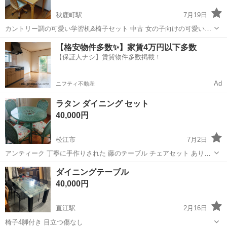
秋鹿町駅
7月19日
カントリー調の可愛い学習机&椅子セット 中古 ​女の子向けの可愛いカ
ントリー調の学習机です。 子供が使用していたため、全体的に傷や汚
島根
松江市
秋鹿町駅
ダイニングセット
【格安物件多数✨】家賃4万円以下多数
れなど使用感はございますがまだまだお使いいただけます。 コンセン
【保証人ナシ】賃貸物件多数掲載！
トも付いてます。 天板の側...
Ad
ニフティ不動産
ラタン ダイニング セット
40,000円
松江市
7月2日
アンティーク 丁寧に手作りされた 藤のテーブル チェアセット ありふ
れたダイニングセットとは違い 明るくて優雅な食卓になります✨ グリ
島根
松江市
ダイニングセット
ラタン
ダイニングテーブル
ーンが素敵です✨ 直径90 75000円で購入 他で売れたら突然削除するこ
40,000円
とがあります...
直江駅
2月16日
椅子4脚付き 目立つ傷なし