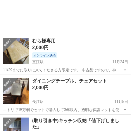
むら様専用
2,000円
オンライン決済
直江駅
11月24日
11/29までに取りに来てくださる方限定です。 中古品ですので、神経
質な方はご遠慮ください。 お値下げ◎ 取引について、11/27終日、
島根
出雲市
直江駅
ダイニングセット
イス
ダイニングテーブル、チェアセット
11/29午後対応可能です。
2,000円
長江駅
11月5日
ニトリで15万弱でセットで購入して3年以内、透明な保護マットを使用
してつかっていました。 チェアも六脚そろっています。 横178✖️縦85
島根
松江市
長江駅
ダイニングセット
ダイニング
(取り引き中)キッチン収納「値下げしまし
大型家具のため引き取りに来てくださる方優先でお譲りします。自分
た」
で搬出、...