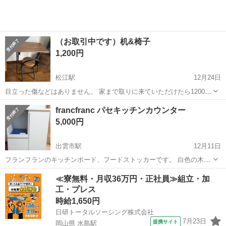
（お取引中です）机&椅子
1,200円
松江駅
12月24日
目立った傷などはありません。 家まで取りに来ていただけたら1200円
でお譲りします！
島根
松江市
松江駅
ダイニングセット
ありません
francfranc パセキッチンカウンター
5,000円
出雲市駅
12月11日
フランフランのキッチンボード、フードストッカーです。 白色の木製
で、お部屋を明るく上品に演出します。 公式サイトにて46,000円で販
島根
出雲市
出雲市駅
ダイニングセット
francfranc
≪寮無料・月収36万円・正社員≫組立・加
売されているものです。 12/18までにお引渡し可能な方からのお問い
工・プレス
合わせお...
時給1,650円
日研トータルソーシング株式会社
7月23日
提携サイト
岡山県 水島駅