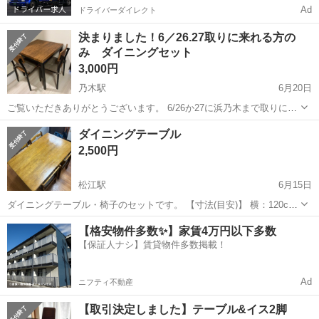
Ad
ドライバーダイレクト
決まりました！6／26.27取りに来れる方の
み ダイニングセット
3,000円
乃木駅
6月20日
ご覧いただきありがとうございます。 6/26か27に浜乃木まで取りに来
られる方のみでお願いいたします。 楽天で16000円くらいで購入。
島根
松江市
乃木駅
ダイニングセット
ダイニングテーブル
傷、汚れのない美品です。 クッションはお付けしません。 お値段交渉
2,500円
承ります。
松江駅
6月15日
ダイニングテーブル・椅子のセットです。 【寸法(目安)】 横：120cm
縦：76cm 高さ：67cm 【希望取引場所】 自宅まで来て頂ける方でお
島根
松江市
松江駅
ダイニングセット
ダイニング
【格安物件多数✨】家賃4万円以下多数
願いします。 自宅場所は取引が決定後、お伝えします。 上記の条件
【保証人ナシ】賃貸物件多数掲載！
に...
Ad
ニフティ不動産
【取引決定しました】テーブル&イス2脚