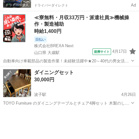
Ad
ドライバーダイレクト
≪寮無料・月収33万円・派遣社員≫機械操
作・製造補助
時給1,400円
日払い
株式会社BREXA Next
4月17日
提携サイト
山口県 大歳駅
自動車向け車載部品の製造作業！未経験活躍中★20～40代の男女活躍
中！友達同士での応募OK！備品付きワンルーム寮費無料！赴任旅費会
山口
山口市
大歳駅
その他
ダイニングセット
社負担！生活支援物資事前対応可◎格安食堂利用可！年間休日135日
30,000円
♪《山口県山口市》 人気の工...
波子駅
4月26日
TOYO Furniture のダイニングテーブルとチェア4脚セット 木製のしっ
かりとした作りのダイニングセットです 傷や汚れはありますが大きく
島根
江津市
波子駅
ダイニングセット
ダイニング
目立つものはありません テーブルはカバーをかけて使っていたため、
綺麗です チェ...