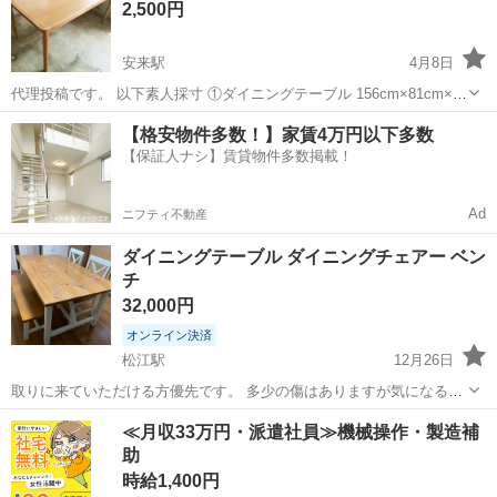
2,500円
安来駅
4月8日
代理投稿です。 以下素人採寸 ①ダイニングテーブル 156cm×81cm×高
さ71cm ②セット椅子×４ 46cm×41cm×高さ75cm 椅子の布は張り替え
島根
安来市
安来駅
ダイニングセット
ダイニング
【格安物件多数！】家賃4万円以下多数
推奨です。 来週までに、できるだけ早くとりにきてくれる方を優...
【保証人ナシ】賃貸物件多数掲載！
Ad
ニフティ不動産
ダイニングテーブル ダイニングチェアー ベン
チ
32,000円
オンライン決済
松江駅
12月26日
取りに来ていただける方優先です。 多少の傷はありますが気になる程
ではありません。 見てから判断されて結構です。 多少の値下げ応じま
島根
松江市
松江駅
ダイニングセット
≪月収33万円・派遣社員≫機械操作・製造補
す。 机はバラしてあるので車にも乗ると思います。
助
ダイニングチェアー
時給1,400円