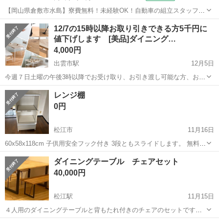
【岡山県倉敷市水島】寮費無料！未経験OK！自動車の組立スタッフ
《お仕事No.NS0089》 お仕事について 車の組立作業です。専用レール
岡山
倉敷市
水島駅
その他
12/7の15時以降お取り引きできる方5千円に
に乗って流れてくる車の骨組みに、車内外の各部品・ハンドル・足回
値下げします [美品]ダイニング…
り・ドア・シートなどの各...
4,000円
出雲市駅
12月5日
今週７日土曜の午後3時以降でお受け取り、お引き渡し可能な方、おら
れましたら、5000円にさせていただきます！ 一年と少し使用しまし
島根
出雲市
出雲市駅
ダイニングセット
ダイニング
レンジ棚
た。 大人2人暮らしなので、特に目立つ汚れなどはありません。 現在
0円
もネットで販売中のセットで...
松江市
11月16日
60x58x118cm 子供用安全フック付き 3段ともスライドします。 無料。
取りに来られる方。
島根
松江市
ダイニングセット
レンジ
ダイニングテーブル チェアセット
40,000円
松江駅
11月15日
４人用のダイニングテーブルと背もたれ付きのチェアのセットです。