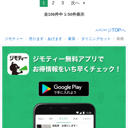
1
2
3
次へ
全106件中 1-50件表示
ページTOPへ
ジモティー
売ります・あげます
家具
ダイニングセット
島根県