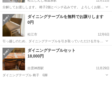
松江しんじ湖温泉駅
12月21日
分解してお渡しします。 椅子2個とベンチ込みです。 よろしくお願い
します。
島根
松江市
松江しんじ湖温泉駅
ダイニングセット
ダイニングテーブルを無料でお譲りします
ベンチ
0円
松江市
12月6日
引っ越しのため、ダイニングテーブルを引き取っていただける方を探
しております。 サイズは以下のとおりです。 ダイニングテーブル（1
島根
松江市
ダイニングセット
ダイニング
ダイニングテーブルセット
つ）：長さ×幅×高さ＝150×85×70（cm） 椅子（1人用が3つ）：長さ×
18,000円
幅×...
出雲神西駅
11月29日
ダイニングテーブル 椅子 6脚
島根
出雲市
出雲神西駅
ダイニングセット
ダイニング