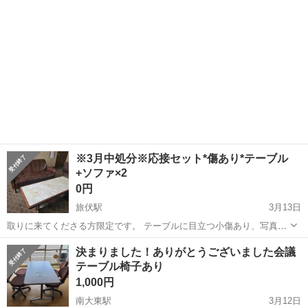
セットです。 少し塗装が...
※3月中処分※応接セット*傷あり*テーブル
+ソファ×2
0円
旅伏駅
3月13日
取りに来てくださる方限定です。 テーブルに目立つ小傷あり、写真に
てご確認ください。 ※取引は公平に、ご連絡いただいた順で対応致し
島根
出雲市
旅伏駅
ダイニングセット
セット
決まりました！ありがとうございました会議
ます。 ※3/23，30に取りに来て頂ける方に優先でお譲りしたいと考え
テーブル椅子あり
ています。 ※中古品です...
1,000円
南大東駅
3月12日