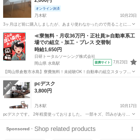
2,000円
オンライン決済
乃木駅
10月23日
3ヶ月ほど前に購入しましたが、あまり使わなかったので売ることにし
ました。傷や汚れもなく、美品だと思いますが、神経質な方はご遠慮
島根
松江市
乃木駅
ダイニングセット
デスク
≪寮無料・月収36万円・正社員≫自動車系工
ください。受け渡しの際は分解した方がいいか、そのままかをお伝え
場での組立・加工・プレス 交替制
ください。
時給1,650円
日研トータルソーシング株式会社
7月23日
提携サイト
岡山県 水島駅
【岡山県倉敷市水島】寮費無料！未経験OK！自動車の組立スタッフ
《お仕事No.NS0089》 お仕事について 車の組立作業です。専用レール
岡山
倉敷市
水島駅
その他
pcデスク
に乗って流れてくる車の骨組みに、車内外の各部品・ハンドル・足回
3,800円
り・ドア・シートなどの各...
乃木駅
10月17日
pcデスクです。 2年程度使っておりました。 一部キズ、凹みがありま
すが問題なく使用できます。 1日おきに値段下げたいと思います。 気
島根
松江市
乃木駅
ダイニングセット
デスク
になる方はお早めに。 受け取り場所については近隣なら調整可能で
す。