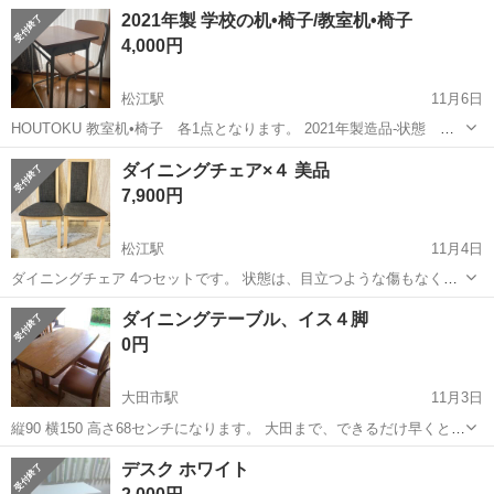
写真に写っているベンチ椅子は付属しません。 使用に伴う汚れや傷も
島根
松江市
松江駅
ダイニングセット
ダイニング
2021年製 学校の机•椅子/教室机•椅子
ありますが、必要でしたら写真アップします。※使用している写真は
4,000円
購入後撮った写真です。 ※購入...
松江駅
11月6日
HOUTOKU 教室机•椅子 各1点となります。 2021年製造品-状態 美
品 こちらのお品物は使用感はあるものの、スレキズが少なく、目立っ
島根
松江市
松江駅
ダイニングセット
状態
ダイニングチェア×４ 美品
た傷や汚れはありません。 型番、サイズは写真3-4枚目に記載 よろし
7,900円
くお願いいた...
松江駅
11月4日
ダイニングチェア 4つセットです。 状態は、目立つような傷もなく新
品と余り変わりありません。 奥行もありゆったり座れます。
島根
松江市
松江駅
ダイニングセット
ダイニング
ダイニングテーブル、イス４脚
0円
大田市駅
11月3日
縦90 横150 高さ68センチになります。 大田まで、できるだけ早くとり
にきてくれる方を優先させていただきます。 よろしくおねがいしま
島根
大田市
大田市駅
ダイニングセット
イス
デスク ホワイト
す。