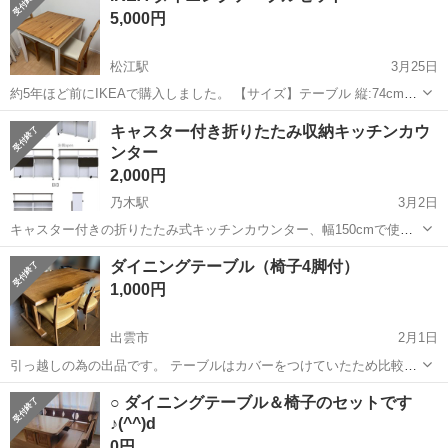
5,000円
松江駅
3月25日
約5年ほど前にIKEAで購入しました。 【サイズ】テーブル 縦:74cm
横:74cm 奥行き:74cm 【傷などの状態】片方の椅子座面に汚れあり(写
島根
松江市
松江駅
ダイニングセット
IKEA
キャスター付き折りたたみ収納キッチンカウ
真2)。もう片方は目立った汚れなし(写真3)。座面カバー取り外し可。
ンター
そ...
2,000円
乃木駅
3月2日
キャスター付きの折りたたみ式キッチンカウンター、幅150cmで使い
勝手抜群。 - タイプ: 収納キッチンカウンター - 色: ホワイト/ブラウン
島根
松江市
乃木駅
ダイニングセット
ダイニングテーブル（椅子4脚付）
- サイズ: 幅150cm, 高さ93.5cm, 奥行き29cm - 耐荷重...
キッチンカウンター
1,000円
出雲市
2月1日
引っ越しの為の出品です。 テーブルはカバーをつけていたため比較的
綺麗ですが、椅子は汚れがあります。 テーブル 幅148 奥行き87 高さ
島根
出雲市
ダイニングセット
ダイニング
○ ダイニングテーブル＆椅子のセットです
71 取りに来ていただける方希望です 現状引き渡しになります。
♪(^^)d
0円