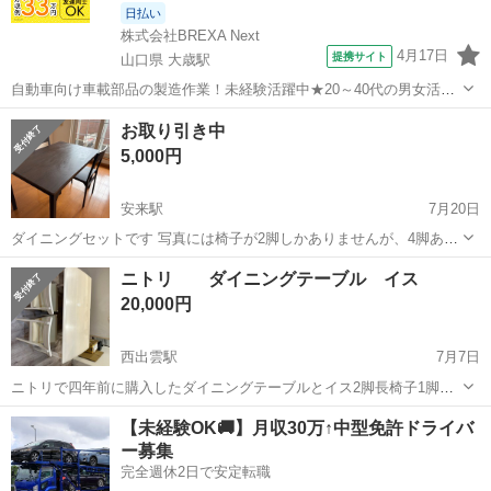
日払い
株式会社BREXA Next
4月17日
提携サイト
山口県 大歳駅
自動車向け車載部品の製造作業！未経験活躍中★20～40代の男女活躍
中！友達同士での応募OK！備品付きワンルーム寮費無料！赴任旅費会
山口
山口市
大歳駅
その他
お取り引き中
社負担！生活支援物資事前対応可◎格安食堂利用可！年間休日135日
5,000円
♪《山口県山口市》 人気の工...
安来駅
7月20日
ダイニングセットです 写真には椅子が2脚しかありませんが、4脚あり
ます 購入してから半年間くらいの使用です 中古品ですので、使用感、
島根
安来市
安来駅
ダイニングセット
ニトリ ダイニングテーブル イス
小傷、汚れ等はご了承下さい ※安来市の自宅まで取りに来てくれる方
20,000円
お渡しは7／22以降です。
西出雲駅
7月7日
ニトリで四年前に購入したダイニングテーブルとイス2脚長椅子1脚で
す。 価格は7万程だったと思います。 幅135cm奥行80cm高さ70cm テ
島根
出雲市
西出雲駅
ダイニングセット
イス
【未経験OK🚚】月収30万↑中型免許ドライバ
ーブルには目立つ傷が一つあります。 椅子にも引っ掻いたような傷が
ー募集
多数あります。 質...
完全週休2日で安定転職