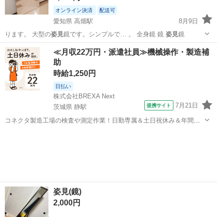
オンライン決済
配送可
愛知県 高畑駅
8月9日
ります。 大型の
姿見
鏡です。シンプルで… 。 全身鏡 鏡
姿見
鏡
愛知
名古屋市
高畑駅
ミラー/鏡
≪月収22万円・派遣社員≫機械操作・製造補
助
時給1,250円
日払い
株式会社BREXA Next
7月21日
提携サイト
茨城県 静駅
コネクタ製造工場の検査や測定作業！日勤専属＆土日祝休み＆年間休
日128日★クリーンルーム内作業★マイカー通勤OK＆無料駐車場あり
茨城
常陸大宮市
静駅
その他
★就業先食堂利用可！日払い制度あり！《茨城県常陸大宮市》 人気の
工場のお仕事 ◇コネクタ製造工...
姿見(鏡)
2,000円