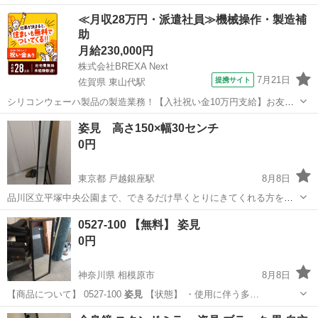
ラ…
大阪
寝屋川市
ドレッサー
≪月収28万円・派遣社員≫機械操作・製造補
助
月給230,000円
株式会社BREXA Next
7月21日
提携サイト
佐賀県 東山代駅
シリコンウェーハ製品の製造業務！【入社祝い金10万円支給】お友達
やカップルとの応募OK◎年間休日129日＆休出なしでプライベート充
佐賀
伊万里市
東山代駅
その他
姿見 高さ150×幅30センチ
実♪業務はクリーンルームで快適作業◎自社正社員登用制度あり★1食
0円
300円～の格安食堂あり！《佐...
東京都 戸越銀座駅
8月8日
品川区立平塚中央公園まで、できるだけ早くとりにきてくれる方を優
先させていただきます。 よろしくお願いします。
東京
品川区
戸越銀座駅
ミラー/鏡
姿見
0527-100 【無料】 姿見
0円
神奈川県 相模原市
8月8日
【商品について】 0527-100
姿見
【状態】 ・使用に伴う多…
神奈川
相模原市
ミラー/鏡
リユース