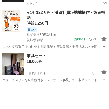
Ad
くらしノート
≪月収22万円・派遣社員≫機械操作・製造補
助
時給1,250円
日払い
株式会社BREXA Next
7月21日
提携サイト
茨城県 静駅
コネクタ製造工場の検査や測定作業！日勤専属＆土日祝休み＆年間休
日128日★クリーンルーム内作業★マイカー通勤OK＆無料駐車場あり
茨城
常陸大宮市
静駅
その他
家具セット
★就業先食堂利用可！日払い制度あり！《茨城県常陸大宮市》 人気の
18,000円
工場のお仕事 ◇コネクタ製造工...
山口県 下松駅
8月9日
パクトでスリムな全身鏡付きドレッサー（
姿見
）で、収納ユニット、
化粧台、そしてお揃…
山口
下松市
下松駅
収納家具
シェルフユニット