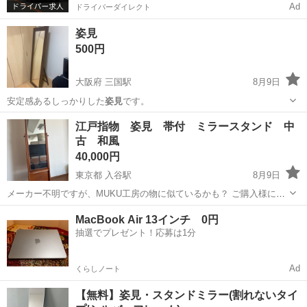
Ad
ドライバーダイレクト
姿見
500円
大阪府 三国駅
8月9日
安定感あるしっかりした
姿見
です。
大阪
大阪市
三国駅
ミラー/鏡
江戸指物 姿見 帯付 ミラースタンド 中
古 和風
40,000円
東京都 入谷駅
8月9日
メーカー不明ですが、MUKU工房の物に似ているかも？ ご購入様にて
ご確認ください。 簡単清掃のみ。現状渡し。 ※なるべく早く取りに来
東京
台東区
入谷駅
ミラー/鏡
MacBook Air 13インチ 0円
ていただける方を優先させていただきます。 ※メッセージに取りに来
抽選でプレゼント！応募は1分
られる日時希望を3個ご記...
Ad
くらしノート
【無料】姿見・スタンドミラー(割れないタイ