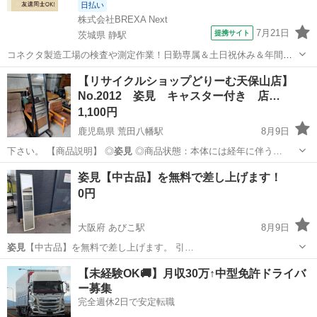
日払い
株式会社BREXA Next
7月21日
提携サイト
茨城県 静駅
コネクタ製造工場の検査や測定作業！日勤専属＆土日祝休み＆年間休
日128日★クリーンルーム内作業★マイカー通勤OK＆無料駐車場あり
茨城
常陸大宮市
静駅
その他
【リサイクルショップどりーむ天保山店】
★就業先食堂利用可！日払い制度あり！《茨城県常陸大宮市》 人気の
No.2012 姿見 キャスター付き 店…
工場のお仕事 ◇コネクタ製造工...
1,100円
鹿児島県 荒田八幡駅
8月9日
下さい。 【商品説明】 ◎
姿見
◎商品状態：本体には経年に伴う…
鹿児島
鹿児島市
荒田八幡駅
ミラー/鏡
姿見【中古品】を無料で差し上げます！
0円
大阪府 あびこ駅
8月9日
姿見
【中古品】を無料で差し上げます。 引…
大阪
大阪市
あびこ駅
ドレッサー
【未経験OK🚚】月収30万↑中型免許ドライバ
ー募集
完全週休2日で安定転職