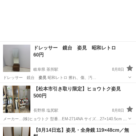
ドレッサー 鏡台 姿見 昭和レトロ
60円
岐阜県 茶所駅
8月8日
ドレッサー 鏡台
姿見
昭和レトロ 擦れ、傷、汚…
岐阜
岐阜市
茶所駅
ミラー/鏡
【松本市引き取り限定】ヒョウトク姿見
500円
長野県 塩尻駅
8月8日
メーカー…(株)ヒョウトク 型番…EM-2714NA サイズ…27×140.5cm 受
付終了していない物はまだ御座いますので出品一覧から過去の商品も
長野
東筑摩郡
塩尻駅
ミラー/鏡
大型
【8月14日迄】姿見・全身鏡 119×48cm／無
ご覧ください 【状態】 中古品…簡易清掃のみとなりますのでご使用の