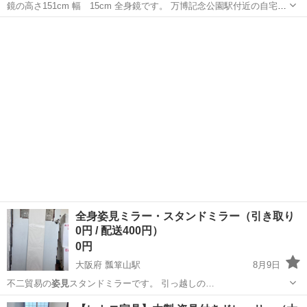
鏡の高さ151cm 幅 15cm 全身鏡です。 万博記念公園駅付近の自宅ま
でとりに来ていただけると助かります。
茨城
つくば市
万博記念公園駅
ミラー/鏡
全身姿見ミラー・スタンドミラー（引き取り
0円 / 配送400円）
0円
大阪府 瓢箪山駅
8月9日
不二貿易の
姿見
スタンドミラーです。 引っ越しの…
大阪
東大阪市
瓢箪山駅
ミラー/鏡