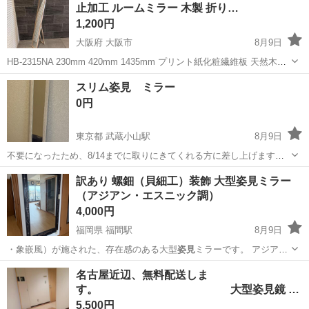
止加工 ルームミラー 木製 折り…
1,200円
大阪府 大阪市
8月9日
HB-2315NA 230mm 420mm 1435mm プリント紙化粧繊維板 天然木化
粧合板 ガラス 目立つ汚れダメージなし
大阪
大阪市
ミラー/鏡
スリム姿見 ミラー
0円
東京都 武蔵小山駅
8月9日
不要になったため、8/14までに取りにきてくれる方に差し上げます。
幅14.5 高さ150.5 木枠カラーはホワイト
東京
品川区
武蔵小山駅
ミラー/鏡
姿見
訳あり 螺鈿（貝細工）装飾 大型姿見ミラー
（アジアン・エスニック調）
4,000円
福岡県 福間駅
8月9日
・象嵌風）が施された、存在感のある大型
姿見
ミラーです。 アジア
ン・エスニックテイ…
福岡
福津市
福間駅
ミラー/鏡
螺鈿
名古屋近辺、無料配送しま
す。 大型姿見鏡
全身鏡 壁…
5,500円