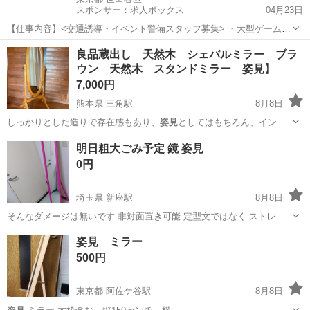
スポンサー：求人ボックス
04月23日
【仕事内容】<交通誘導・イベント警備スタッフ募集> ・大型ゲームイ
ベント ・スポーツ・地域イベント ・工事現場 など、さまざまな現場
アルバイト・パート
良品蔵出し 天然木 シェバルミラー ブラ
で「安全を支える」警備会社です。 若手スタッフも多数活躍中! 未経
ウン 天然木 スタンドミラー 姿見】
験スタートがほとんどなので、初め...
7,000円
熊本県 三角駅
8月8日
しっかりとした造りで存在感もあり、
姿見
としてはもちろん、インテ
リアとしても素…
熊本
上天草市
三角駅
ミラー/鏡
天然
明日粗大ごみ予定 鏡 姿見
0円
埼玉県 新座駅
8月8日
そんなダメージは無いです 非対面置き可能 定型文ではなく ストレー
トなご希望日時コメント下さい
埼玉
新座市
新座駅
ミラー/鏡
姿見 ミラー
500円
東京都 阿佐ケ谷駅
8月8日