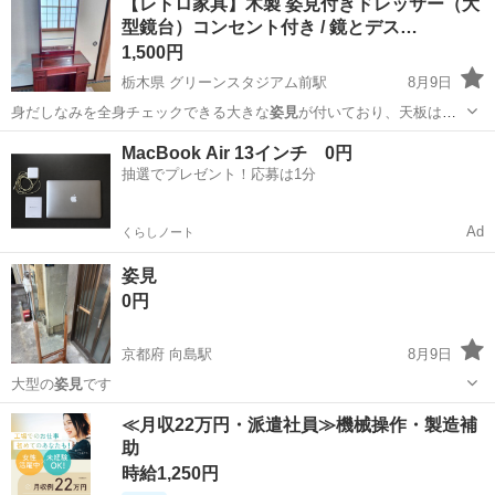
【レトロ家具】木製 姿見付きドレッサー（大
型鏡台）コンセント付き / 鏡とデス…
1,500円
栃木県 グリーンスタジアム前駅
8月9日
身だしなみを全身チェックできる大きな
姿見
が付いており、天板はガ
ラス仕様でお手入…
栃木
宇都宮市
グリーンスタジアム前駅
ドレッサー
MacBook Air 13インチ 0円
抽選でプレゼント！応募は1分
Ad
くらしノート
姿見
0円
京都府 向島駅
8月9日
大型の
姿見
です
京都
京都市
向島駅
家具
≪月収22万円・派遣社員≫機械操作・製造補
助
時給1,250円