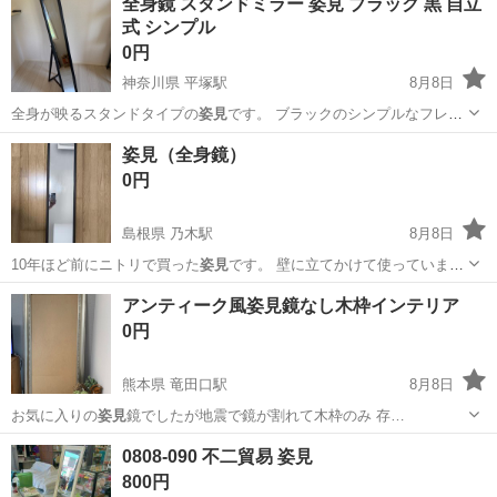
全身鏡 スタンドミラー 姿見 ブラック 黒 自立
式 シンプル
0円
神奈川県 平塚駅
8月8日
全身が映るスタンドタイプの
姿見
です。 ブラックのシンプルなフレー
ムで…
神奈川
茅ヶ崎市
平塚駅
ミラー/鏡
スタンド
姿見（全身鏡）
0円
島根県 乃木駅
8月8日
10年ほど前にニトリで買った
姿見
です。 壁に立てかけて使っていまし
た…
島根
松江市
乃木駅
ミラー/鏡
アンティーク風姿見鏡なし木枠インテリア
0円
熊本県 竜田口駅
8月8日
お気に入りの
姿見
鏡でしたが地震で鏡が割れて木枠のみ 存…
熊本
熊本市
竜田口駅
インテリア雑貨/小物
姿見
0808-090 不二貿易 姿見
800円