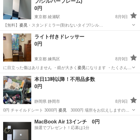
プ/シルバーフレーム)
0円
東京都 綾瀬駅
8月9日
【無料】
姿見
・スタンドミラー(割れないタイプ/シル…
東京
葛飾区
綾瀬駅
ミラー/鏡
ライト付きドレッサー
0円
東京都 練馬区
8月9日
に目立った傷はありません ・鏡が大きく
姿見
になります ・たくさん収
納できます ・…
東京
練馬区
ドレッサー
ライト
本日13時以降！不用品多数
0円
静岡県 静岡市
8月9日
0円 チャイルドシート 3000円
姿見
3000円 場所をお伝えしますの
で…
静岡
静岡市
生活雑貨
アウトドア
MacBook Air 13インチ 0円
抽選でプレゼント！応募は1分