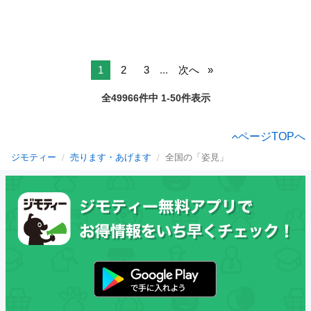
1
2
3
...
次へ
全49966件中 1-50件表示
ページTOPへ
ジモティー
売ります・あげます
全国の「姿見」