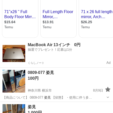
MacBook Air 13インチ 0円
抽選でプレゼント！応募は1分
Ad
くらしノート
0809-077 姿見
100円
神奈川県 横浜市
8月9日
【商品について】 0809-077
姿見
【状態】 ・使用に伴う多…
神奈川
横浜市
ミラー/鏡
姿見
姿見
1,000円