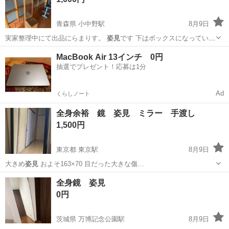
青森県 小中野駅
8月9日
実家整理中にて出品にらまりす。
姿見
です 下はボックスになっていま
す 中古…
青森
八戸市
小中野駅
その他
MacBook Air 13インチ 0円
抽選でプレゼント！応募は1分
Ad
くらしノート
全身余裕 鏡 姿見 ミラー 手渡し
1,500円
東京都 東京駅
8月9日
大きめ
姿見
およそ163×70 目だった大きな傷…
東京
中央区
東京駅
ミラー/鏡
全身鏡 姿見
0円
茨城県 万博記念公園駅
8月9日