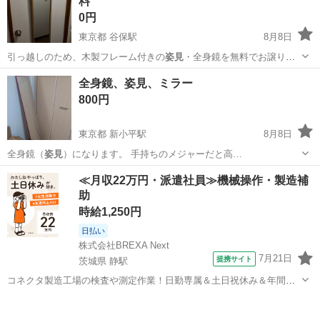
料
前にク...
0円
東京都 谷保駅
8月8日
引っ越しのため、木製フレーム付きの
姿見
・全身鏡を無料でお譲りし
ます。 …
東京
国立市
谷保駅
ミラー/鏡
姿見
全身鏡、姿見、ミラー
800円
東京都 新小平駅
8月8日
全身鏡（
姿見
）になります。 手持ちのメジャーだと高…
東京
小平市
新小平駅
ミラー/鏡
≪月収22万円・派遣社員≫機械操作・製造補
助
時給1,250円
日払い
株式会社BREXA Next
7月21日
提携サイト
茨城県 静駅
コネクタ製造工場の検査や測定作業！日勤専属＆土日祝休み＆年間休
日128日★クリーンルーム内作業★マイカー通勤OK＆無料駐車場あり
茨城
常陸大宮市
静駅
その他
★就業先食堂利用可！日払い制度あり！《茨城県常陸大宮市》 人気の