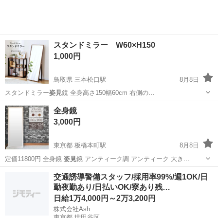
工場のお仕事 ◇コネクタ製造工...
スタンドミラー W60×H150
1,000円
鳥取県 三本松口駅
8月8日
スタンドミラー
姿見
鏡 全身高さ150幅60cm 右側の…
鳥取
米子市
三本松口駅
ミラー/鏡
全身鏡
3,000円
東京都 板橋本町駅
8月8日
定価11800円 全身鏡
姿見
鏡 アンティーク調 アンティーク 大き…
東京
板橋区
板橋本町駅
ミラー/鏡
ミラー
交通誘導警備スタッフ/採用率99%/週1OK/日
勤夜勤あり/日払いOK/寮あり残…
日給1万4,000円～2万3,200円
株式会社Ash
東京都 世田谷区