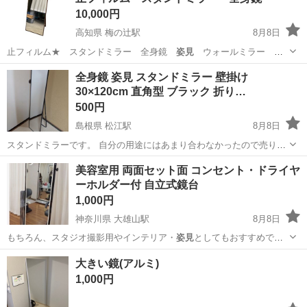
10,000円
高知県 梅の辻駅
8月8日
止フィルム★ スタンドミラー 全身鏡
姿見
ウォールミラー ヨ
ーロピアン エレガ…
高知
高知市
梅の辻駅
ミラー/鏡
全身鏡 姿見 スタンドミラー 壁掛け
30×120cm 直角型 ブラック 折り…
500円
島根県 松江駅
8月8日
スタンドミラーです。 自分の用途にはあまり合わなかったので売りま
す。
島根
松江市
松江駅
ミラー/鏡
美容室用 両面セット面 コンセント・ドライヤ
ーホルダー付 自立式鏡台
1,000円
神奈川県 大雄山駅
8月8日
もちろん、スタジオ撮影用やインテリア・
姿見
としてもおすすめで
す。 【サイズ・お…
神奈川
南足柄市
大雄山駅
ミラー/鏡
大きい鏡(アルミ)
1,000円