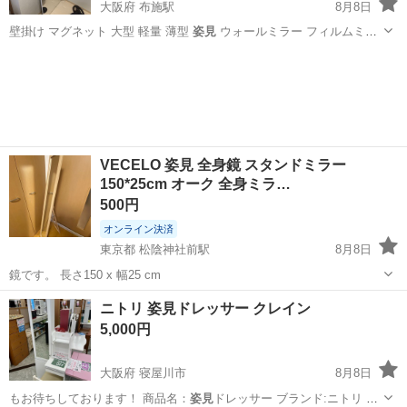
大阪府 布施駅
8月8日
壁掛け マグネット 大型 軽量 薄型
姿見
ウォールミラー フィルムミラ
ー 法人…
大阪
東大阪市
布施駅
ミラー/鏡
VECELO 姿見 全身鏡 スタンドミラー
150*25cm オーク 全身ミラ…
500円
オンライン決済
東京都 松陰神社前駅
8月8日
鏡です。 長さ150 x 幅25 cm
東京
世田谷区
松陰神社前駅
洗濯用品
ニトリ 姿見ドレッサー クレイン
5,000円
大阪府 寝屋川市
8月8日
もお待ちしております！ 商品名：
姿見
ドレッサー ブランド:ニトリ カ