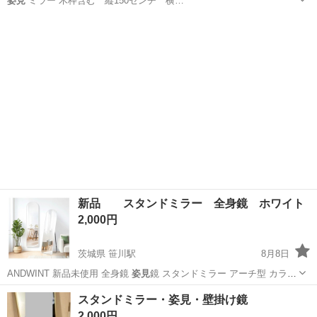
姿見
ミラー 木枠含む 縦150センチ 横…
東京
杉並区
阿佐ケ谷駅
ミラー/鏡
姿見
新品 スタンドミラー 全身鏡 ホワイト
2,000円
茨城県 笹川駅
8月8日
ANDWINT 新品未使用 全身鏡
姿見
鏡 スタンドミラー アーチ型 カラ
ー…
茨城
神栖市
笹川駅
ミラー/鏡
スタンドミラー・姿見・壁掛け鏡
2,000円