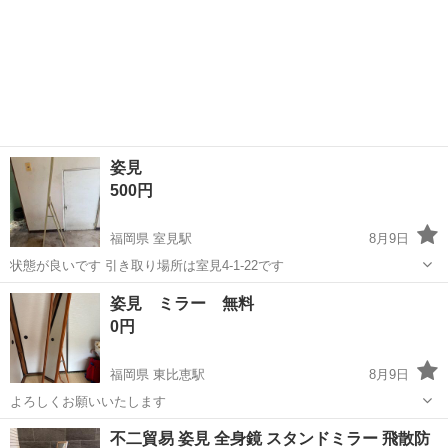
姿見
500円
福岡県 室見駅
8月9日
状態が良いです 引き取り場所は室見4-1-22です
福岡
福岡市
室見駅
その他
姿見 ミラー 無料
0円
福岡県 東比恵駅
8月9日
よろしくお願いいたします
福岡
福岡市
東比恵駅
ミラー/鏡
不二貿易 姿見 全身鏡 スタンドミラー 飛散防