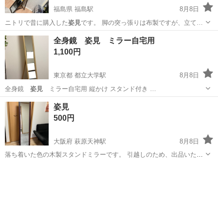
福島県 福島駅
8月8日
ニトリで昔に購入した
姿見
です。 脚の突っ張りは布製ですが、立て…
福島
福島市
福島駅
ミラー/鏡
全身鏡 姿見 ミラー自宅用
1,100円
東京都 都立大学駅
8月8日
全身鏡
姿見
ミラー自宅用 縦かけ スタンド付き …
東京
目黒区
都立大学駅
ミラー/鏡
姿見
500円
大阪府 萩原天神駅
8月8日
落ち着いた色の木製スタンドミラーです。 引越しのため、出品いたし
ます。
大阪
堺市
萩原天神駅
ミラー/鏡