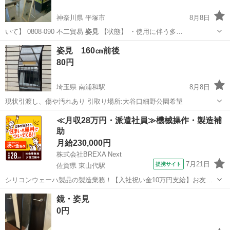
神奈川県 平塚市
8月8日
いて】 0808-090 不二貿易
姿見
【状態】 ・使用に伴う多…
神奈川
平塚市
ミラー/鏡
不二貿易
姿見 160㎝前後
80円
埼玉県 南浦和駅
8月8日
現状引渡し、傷や汚れあり 引取り場所:大谷口細野公園希望
埼玉
さいたま市
南浦和駅
家具
≪月収28万円・派遣社員≫機械操作・製造補
助
月給230,000円
株式会社BREXA Next
7月21日
提携サイト
佐賀県 東山代駅
シリコンウェーハ製品の製造業務！【入社祝い金10万円支給】お友達
やカップルとの応募OK◎年間休日129日＆休出なしでプライベート充
佐賀
伊万里市
東山代駅
その他
鏡・姿見
実♪業務はクリーンルームで快適作業◎自社正社員登用制度あり★1食
0円
300円～の格安食堂あり！《佐...