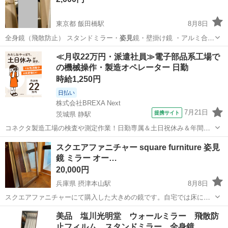
東京都 飯田橋駅
8月8日
全身鏡（飛散防止） スタンドミラー・
姿見
鏡・壁掛け鏡 ・アルミ合金
フレーム …
東京
新宿区
飯田橋駅
ミラー/鏡
スタンド
≪月収22万円・派遣社員≫電子部品系工場で
の機械操作・製造オペレーター 日勤
時給1,250円
日払い
株式会社BREXA Next
7月21日
提携サイト
茨城県 静駅
コネクタ製造工場の検査や測定作業！日勤専属＆土日祝休み＆年間休
日128日★クリーンルーム内作業★マイカー通勤OK＆無料駐車場あり
茨城
常陸大宮市
静駅
その他
スクエアファニチャー square furniture 姿見
★就業先食堂利用可！日払い制度あり！《茨城県常陸大宮市》 人気の
鏡 ミラー オー…
工場のお仕事 ◇コネクタ製造工...
20,000円
兵庫県 摂津本山駅
8月8日
スクエアファニチャーにて購入した大きめの鏡です。自宅では床に置
いてインテリアを兼ねて使用していました。引っ越しに伴い、荷物を
兵庫
神戸市
摂津本山駅
ミラー/鏡
美品 塩川光明堂 ウォールミラー 飛散防
減らさなければならないため、どなたか大切にしていただける方へお
止フィルム スタンドミラー 全身鏡
譲りしたいと思っています。ご自宅でも良...