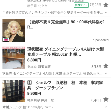
株式会社Harvest Biz Career 仙台営業所
7月22日
提携サイト
岩手県 北上市
半導体製造装置のメンテナンスや保守保全と現場リーダー候補 仕事内
容 ＼フラッシュメモリの製造を行う工場で半導体製造装置の保守・点
岩手
北上市
その他
検のお仕事／ 【主な業務】 フラッシュメモリなどに使用される「半導
体」。 その半導体を...
現状販売 ダイニングテーブル 4人掛け 木製
食卓テーブル 幅150cm 札幌…
8,800円
北海道 新道東駅
8月8日
状販売 ダイニングテーブル 4人掛け
木製
食卓テーブル 幅150cm 札幌
市東…
北海道
札幌市
新道東駅
テーブル
店舗
2️⃣ シェルフ 収納棚 棚 本棚 収納家
具 ダークブラウン
9,900円
神奈川県 井細田駅
8月8日
木製
シェルフ 幅111cm×奥行39cm×…