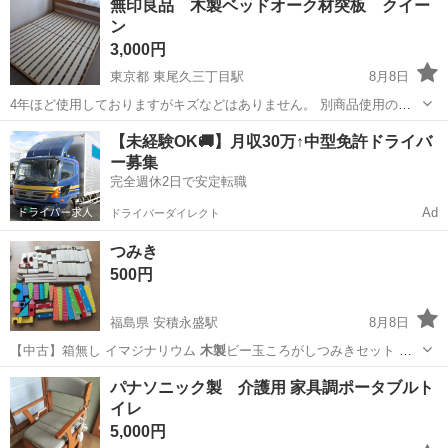
無印良品 木製ベッドオーク材突板 クイー
ン
3,000円
東京都 東尾久三丁目駅
8月8日
4年ほど使用しておりますがキズなどはありません。 別商品使用のた
め手放しします。
東京
荒川区
東尾久三丁目駅
ベッド
突板
【未経験OK🚚】月収30万↑中型免許ドライバ
ー募集
完全週休2日で安定転職
Ad
ドライバーダイレクト
つみき
500円
福島県 安積永盛駅
8月8日
【中古】箱無し イマジナリウム
木製
ビー玉ころがしつみきセット 多
少傷は…
福島
郡山市
安積永盛駅
おもちゃ
パナソニック製 介護用 家具調ポータブルト
イレ
5,000円