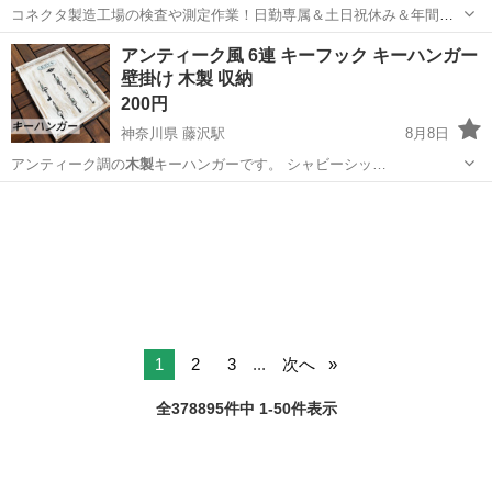
コネクタ製造工場の検査や測定作業！日勤専属＆土日祝休み＆年間休
日128日★クリーンルーム内作業★マイカー通勤OK＆無料駐車場あり
茨城
常陸大宮市
静駅
その他
アンティーク風 6連 キーフック キーハンガー
★就業先食堂利用可！日払い制度あり！《茨城県常陸大宮市》 人気の
壁掛け 木製 収納
工場のお仕事 ◇コネクタ製造工...
200円
神奈川県 藤沢駅
8月8日
アンティーク調の
木製
キーハンガーです。 シャビーシッ…
神奈川
藤沢市
藤沢駅
その他
1
2
3
...
次へ
全378895件中 1-50件表示