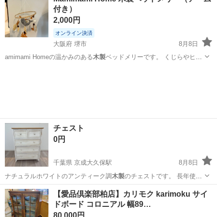
付き）
2,000円
オンライン決済
大阪府 堺市
8月8日
amimami Homeの温かみのある
木製
ベッドメリーです。 くじらやヒト
デ、貝…
大阪
堺市
ベビー用品
チェスト
0円
千葉県 京成大久保駅
8月8日
ナチュラルホワイトのアンティーク調
木製
のチェストです。 長年使用
しており使用…
千葉
習志野市
京成大久保駅
収納家具
【愛品倶楽部柏店】カリモク karimoku サイ
ドボード コロニアル 幅89…
80,000円