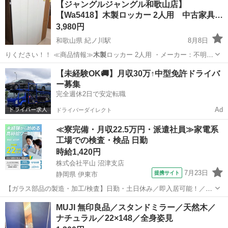
【ジャングルジャングル和歌山店】
300mm × 高さ880mm 現在店頭でも販売中です。 販売済...
【Wa5418】木製ロッカー 2人用 中古家具…
3,980円
和歌山県 紀ノ川駅
8月8日
りください！！ ≪商品情報≫
木製
ロッカー 2人用 ・メーカー：不明
…
和歌山
和歌山市
紀ノ川駅
収納家具
ジャングル
【未経験OK🚚】月収30万↑中型免許ドライバ
ー募集
完全週休2日で安定転職
Ad
ドライバーダイレクト
≪寮完備・月収22.5万円・派遣社員≫家電系
工場での検査・検品 日勤
時給1,420円
株式会社平山 沼津支店
7月23日
提携サイト
静岡県 伊東市
【ガラス部品の製造・加工/検査】日勤・土日休み／即入居可能！／伊
豆でのんびりライフ♪ ガラス部品の製造・加工/検査 【株式会社平山で
静岡
伊東市
その他
MUJI 無印良品／スタンドミラー／天然木／
の正社員採用（無期雇用派遣）となります】 「2人で同じ職場で働き
ナチュラル／22×148／全身姿見
たい」 「仕事も休みも一...