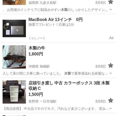
福岡県 九産大前駅
8月8日
。 お部屋のインテリアに馴染みやすい
木製
のしっかりしたデザイン
で、後付けの暖房…
福岡
福岡市
九産大前駅
その他
MacBook Air 13インチ 0円
抽選でプレゼント！応募は1分
Ad
くらしノート
木製の牛
1,600円
沖縄県 旭橋駅
8月8日
入して床の間に大事に飾っていました。
木製
で重厚感溢れる綺麗な牛
です平日12時〜…
沖縄
那覇市
旭橋駅
その他
店頭引き渡し 中古 カラーボックス 3段 木製
収納 C
1,500円
長野県 一日市場駅
8月8日
【商品状態】 中古品ですのでキズ、汚れなど多少ございます。 歪みが
あります。お写真にてご確認下さい。 【実寸約】 幅420mm × 奥行
長野
安曇野市
一日市場駅
収納家具
店頭