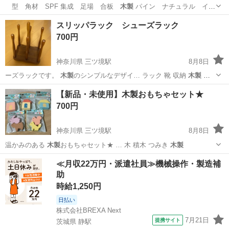
型 角材 SPF 集成 足場 合板
木製
パイン ナチュラル イン
テリア 手作…
茨城
守谷市
守谷駅
その他
インテリア
スリッパラック シューズラック
700円
神奈川県 三ツ境駅
8月8日
ーズラックです。
木製
のシンプルなデザイ… ラック 靴 収納
木製
イ
ンテリア コン…
神奈川
横浜市
三ツ境駅
家具
シューズラック
【新品・未使用】木製おもちゃセット★
700円
神奈川県 三ツ境駅
8月8日
温かみのある
木製
おもちゃセット★ … 木 積木 つみき
木製
神奈川
横浜市
三ツ境駅
おもちゃ
木製
≪月収22万円・派遣社員≫機械操作・製造補
助
時給1,250円
日払い
株式会社BREXA Next
7月21日
提携サイト
茨城県 静駅