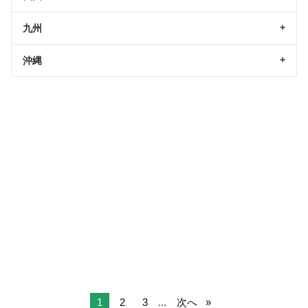
九州
沖縄
1
2
3
...
次へ