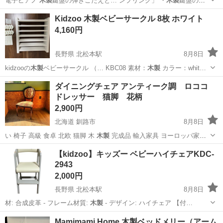
電子ピアノ
木製
鍵盤の弾きごたえと… ンプリング」 ・
木製
鍵盤の弾
き応えでグ…
千葉
千葉市
東千葉駅
鍵盤楽器、ピアノ
鍵盤
Kidzoo 木製ベビーサークル 8枚 ホワイト
4,160円
長野県 北松本駅
8月8日
kidzooの
木製
ベビーサークル （… KBC08 素材：
木製
カラー：whit…
長野
松本市
北松本駅
ベビー用品
ダイニングチェア アンティーク調 ロココ
ドレッサー 猫脚 花柄
2,900円
北海道 釧路市
8月8日
い 椅子 高級 食卓 北欧 猫脚 木
木製
完成品 輸入家具 ヨーロッパ家具
…
北海道
釧路市
家具
アンティーク
【kidzoo】キッズー ベビーハイチェアKDC-
2943
2,000円
長野県 北松本駅
8月8日
材: 合成皮革 - フレーム材質:
木製
- デザイン: ハイチェア 【付…
長野
松本市
北松本駅
キッズ用品
Mamimami Home 木製ベッドメリー（アーム