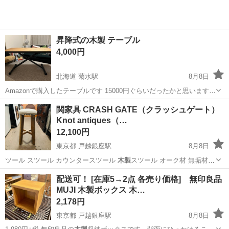
昇降式の木製 テーブル
4,000円
北海道 菊水駅
8月8日
Amazonで購入したテーブルです 15000円ぐらいだったかと思います
最近は使用せずに保管していました 新品同様とまではいきませんが、
北海道
札幌市
菊水駅
テーブル
関家具 CRASH GATE（クラッシュゲート）
比較的状態は綺麗かと思います 昇降式テーブルです 奥行60cm 長さ
Knot antiques（…
120cm 高さM...
12,100円
東京都 戸越銀座駅
8月8日
ツール スツール カウンタースツール
木製
スツール オーク材 無垢材
ファブリッ…
東京
品川区
戸越銀座駅
椅子
ノットアンティークス
配送可！ [在庫5→2点 各売り価格] 無印良品
MUJI 木製ボックス 木…
2,178円
東京都 戸越銀座駅
8月8日