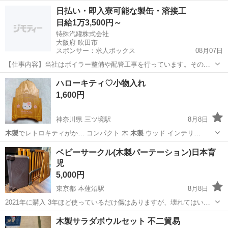
神奈川
小田原市
井細田駅
収納家具
シェルフ
日払い・即入寮可能な製缶・溶接工
日給1万3,500円～
特殊汽罐株式会社
大阪府 吹田市
スポンサー：求人ボックス
08月07日
【仕事内容】当社はボイラー整備や配管工事を行っています。その中
で必要な配管やボイラーの製缶作業(溶接・切断・架台等の製作)業務に
アルバイト・パート
ハローキティ♡小物入れ
当社工場内であたっていただきます。 工場は大阪府吹田市芳野町。御
1,600円
堂筋線の江坂駅からの徒歩圏内にあります...
神奈川県 三ツ境駅
8月8日
木製
でレトロキティがか… コンパクト 木
木製
ウッド インテリ…
神奈川
横浜市
三ツ境駅
生活雑貨
ハローキティ
ベビーサークル(木製パーテーション)日本育
児
5,000円
東京都 本蓮沼駅
8月8日
2021年に購入 3年ほど使っているだけ傷はありますが、壊れてはいま
せん。
東京
北区
本蓮沼駅
ベビー用品
木製サラダボウルセット 不二貿易