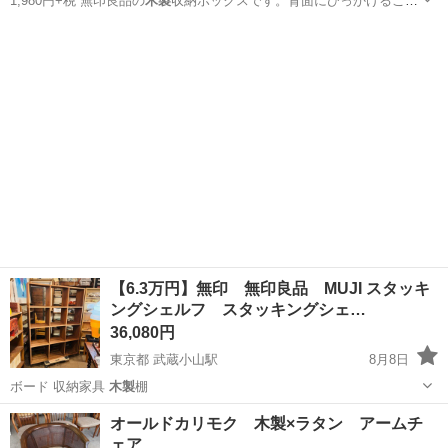
1,980円+税 無印良品の
木製
収納ボックスです。背面にひっかけるこ
と…
東京
品川区
戸越銀座駅
収納家具
商品
【6.3万円】無印 無印良品 MUJI スタッキ
ングシェルフ スタッキングシェ…
36,080円
東京都 武蔵小山駅
8月8日
ボード 収納家具
木製
棚
東京
品川区
武蔵小山駅
収納家具
商品
オールドカリモク 木製×ラタン アームチ
ェア