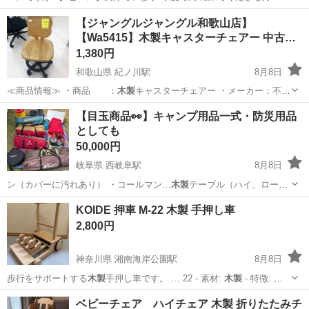
大阪
堺市
寺地町駅
おもちゃ
ジグソーパズル
【ジャングルジャングル和歌山店】
【Wa5415】木製キャスターチェアー 中古
家…
1,380円
和歌山県 紀ノ川駅
8月8日
≪商品情報≫ ・商品 ：
木製
キャスターチェアー ・メーカー：不
明…
和歌山
和歌山市
紀ノ川駅
椅子
ジャングル
【目玉商品👀】キャンプ用品一式・防災用品
としても
50,000円
岐阜県 西岐阜駅
8月8日
ン（カバーに汚れあり） ・コールマン…
木製
テーブル（ハイ、ローの
2ウェイ） ・コ…
岐阜
岐阜市
西岐阜駅
その他
一式
KOIDE 押車 M-22 木製 手押し車
2,800円
神奈川県 湘南海岸公園駅
8月8日
歩行をサポートする
木製
手押し車です。 … 22 - 素材:
木製
- 特徴: ア
ヒ…
神奈川
藤沢市
湘南海岸公園駅
ベビー用品
ベビーチェア ハイチェア 木製 折りたたみチ