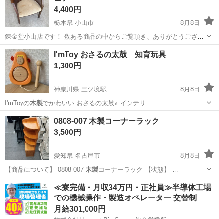
4,400円
栃木県 小山市
8月8日
錬金堂小山店です！ 数ある商品の中からご覧頂き、ありがとうござい
ます。 店舗の閲覧ができるようになりました！ ぜひお越しください！
栃木
小山市
椅子
I'mToy おさるの太鼓 知育玩具
配送サービスもご利用可能です。 ¥3,000～より承ります。 お値引につ
1,300円
きましては、店...
神奈川県 三ツ境駅
8月8日
I'mToyの
木製
でかわいい おさるの太鼓⭐︎ インテリ…
神奈川
横浜市
三ツ境駅
ベビー用品
太鼓
0808-007 木製コーナーラック
3,500円
愛知県 名古屋市
8月8日
【商品について】 0808-007
木製
コーナーラック 【状態】 …
愛知
名古屋市
収納家具
現地
≪寮完備・月収34万円・正社員≫半導体工場
での機械操作・製造オペレーター 交替制
月給301,000円