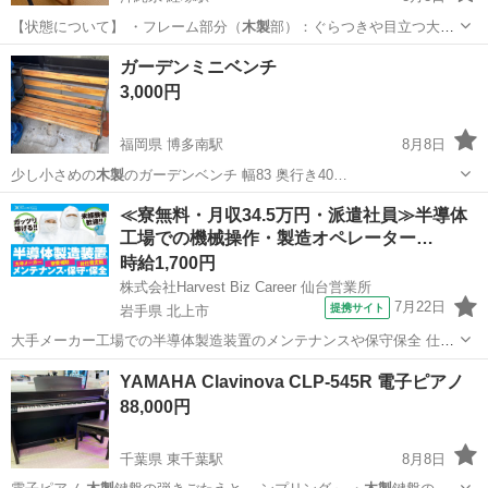
【状態について】 ・フレーム部分（
木製
部）：ぐらつきや目立つ大き
なダメージは…
沖縄
那覇市
経塚駅
椅子
ガーデンミニベンチ
3,000円
福岡県 博多南駅
8月8日
少し小さめの
木製
のガーデンベンチ 幅83 奥行き40…
福岡
春日市
博多南駅
椅子
≪寮無料・月収34.5万円・派遣社員≫半導体
工場での機械操作・製造オペレーター…
時給1,700円
株式会社Harvest Biz Career 仙台営業所
7月22日
提携サイト
岩手県 北上市
大手メーカー工場での半導体製造装置のメンテナンスや保守保全 仕事
内容 ＼フラッシュメモリの製造を行う工場で半導体製造装置の保守・
岩手
北上市
その他
YAMAHA Clavinova CLP-545R 電子ピアノ
点検のお仕事／ 新工場新設に伴い、請負現場の立ち上げを行います！
88,000円
※立ち上げ時期目安：2...
千葉県 東千葉駅
8月8日