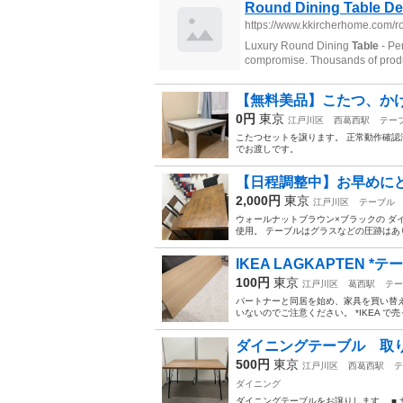
【無料美品】こたつ、か
0円
東京
江戸川区
西葛西駅
テー
こたつセットを譲ります。 正常動作確認
でお渡しです。
【日程調整中】お早めにど
2,000円
東京
江戸川区
テーブル
ウォールナットブラウン×ブラックの ダイニン
使用。 テーブルはグラスなどの圧跡はあり
IKEA LAGKAPTEN 
100円
東京
江戸川区
葛西駅
テー
パートナーと同居を始め、家具を買い替えてい
いないのでご注意ください。 *IKEA で売
ダイニングテーブル 取
500円
東京
江戸川区
西葛西駅
テ
ダイニング
ダイニングテーブルをお譲りします。 ■ サイ