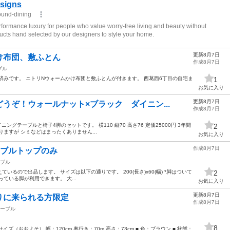
更新8月7日
け布団、敷ふとん
作成8月7日
ブル
済みです。 ニトリNウォームかけ布団と敷ふとんが付きます。 西葛西6丁目の自宅ま
1
お気に入り
更新8月7日
うぞ！ウォールナット×ブラック ダイニン...
作成8月7日
グテーブルと椅子4脚のセットです。 横110 縦70 高さ76 定価25000円 3年間
2
ますが シミなどはまったくありません...
お気に入り
作成8月7日
*テーブルトップのみ
ブル
るので出品します。 サイズは以下の通りです。 200(長さ)x60(幅) *脚はついて
2
っている脚が利用できます。 大...
お気に入り
更新8月7日
りに来られる方限定
作成8月7日
ーブル
8
ズ（おおよそ） 幅：120cm 奥行き：70m 高さ：73cm ■ 色：ブラウン ■ 状態：