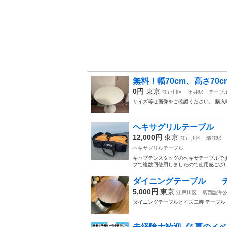
無料！幅70cm、高さ70
0円
東京
江戸川区
平井駅
テーブ
サイズ等は画像をご確認ください。 購
ヘキサグリルテーブル
12,000円
東京
江戸川区
瑞江駅
ヘキサグリルテーブル
キャプテンスタッグのヘキサテーブルです
プで複数回使用しましたので使用感ござい
ダイニングテーブル 
5,000円
東京
江戸川区
葛西臨海
ダイニングテーブルとイス二脚 テーブル 8