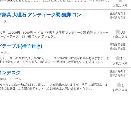
年の劣化などあると思います。まだまだ使えるとは思いますが^_^ 早ければ早いだ
お気に入り
更新8月5日
具 大理石 アンティーク調 猫脚 コン...
作成8月5日
テーブル
80
00円→10000円→8000円 〜 イタリア家具 大理石 アンティーク調 猫脚 カブリオー
ーナーテーブル 飾り棚 ラック テレビラ...
お気に入り
更新8月5日
テーブル(椅子付き)
作成8月5日
テーブル
ました。 椅子の座面に少しの汚れと、テーブル端の部分に剥がれ跡がありますが、ま
11
宅まで取りに来てくださる方、9月末までに受け渡しが可能な方にお譲りしま...
お気に入り
更新8月4日
コンデスク
作成8月4日
公園駅
テーブル
通りボタンの端が犬に噛まれて傷ついている箇所がありますが、使用には問題ありま
1
〜8/31のお取引、ご希望の日時をいくつか記載の上お問い合わせください。
お気に入り