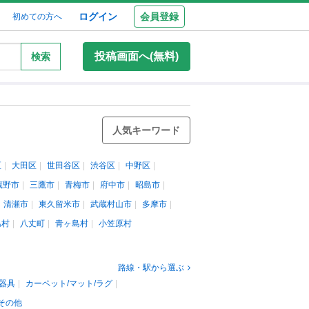
ログイン
会員登録
初めての方へ
投稿画面へ(無料)
検索
人気キーワード
区
大田区
世田谷区
渋谷区
中野区
蔵野市
三鷹市
青梅市
府中市
昭島市
清瀬市
東久留米市
武蔵村山市
多摩市
島村
八丈町
青ヶ島村
小笠原村
路線・駅から選ぶ
器具
カーペット/マット/ラグ
その他