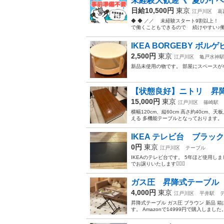
未経験大歓迎《* 夏のイベ
日給10,500円
東京
江戸川区
葛
◆ ◆ ／／ 未経験スタート9割以上
で働くこともできるので 続けやすい♪働き
IKEA BORGEBY ボ
2,500円
東京
江戸川区
亀戸水神
新品未使用の物です。 部屋にスペース
【状態良好】ニトリ 昇
15,000円
東京
江戸川区
篠崎駅
横幅120cm、縦60cm 高さ約40cm、
える 多機能テーブルとなっております。 
IKEA テレビ台 ブラッ
0円
東京
江戸川区
テーブル
IKEAのテレビ台です。 5年ほど使用
でお譲りいたします🙇🏻‍♀️
ガス圧 昇降式テーブル
4,000円
東京
江戸川区
平井駅
昇降式テーブル ガス圧 ブラウン 新品 
す。 Amazonで14999円で購入しました