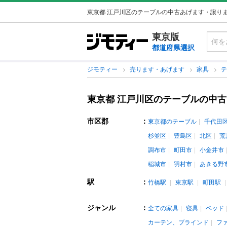
東京都 江戸川区のテーブルの中古あげます・譲り
東京版
都道府県選択
ジモティー
売ります・あげます
家具
東京都 江戸川区のテーブルの中
市区郡
：
東京都のテーブル
千代田
杉並区
豊島区
北区
荒
調布市
町田市
小金井市
稲城市
羽村市
あきる野
駅
：
竹橋駅
東京駅
町田駅
ジャンル
：
全ての家具
寝具
ベッド
カーテン、ブラインド
フ