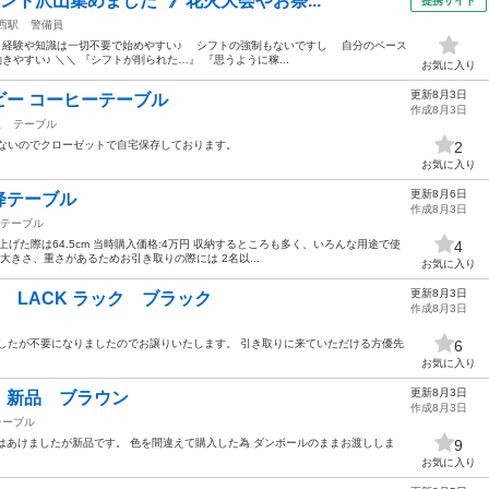
ント沢山集めました *》花火大会やお祭...
提携サイト
西駅
警備員
！ 経験や知識は一切不要で始めやすい♪ シフトの強制もないですし 自分のペース
やすい♪ ＼＼ 『シフトが削られた…』 『思うように稼...
お気に入り
更新8月3日
ルゲビー コーヒーテーブル
作成8月3日
駅
テーブル
がないのでクローゼットで自宅保存しております。
2
お気に入り
更新8月6日
降テーブル
作成8月3日
テーブル
天板上げた際は64.5cm 当時購入価格:4万円 収納するところも多く、いろんな用途で使
4
大きさ、重さがあるためお引き取りの際には 2名以...
お気に入り
更新8月3日
ク LACK ラック ブラック
作成8月3日
しましたが不要になりましたのでお譲りいたします。 引き取りに来ていただける方優先
6
お気に入り
更新8月3日
 新品 ブラウン
作成8月3日
テーブル
箱はあけましたが新品です。 色を間違えて購入した為 ダンボールのままお渡ししま
9
。
お気に入り