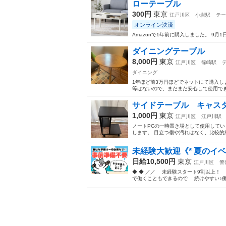
ローテーブル
300円
東京
江戸川区
小岩駅
テー
オンライン決済
Amazonで1年前に購入しました。 9月
ダイニングテーブル
8,000円
東京
江戸川区
篠崎駅
ダイニング
1年ほど前3万円ほどでネットにて購入し
等はないので、まだまだ安心して使用でき
サイドテーブル キャス
1,000円
東京
江戸川区
江戸川駅
ノートPCの一時置き場として使用して
します。 目立つ傷や汚れはなく、比較的
未経験大歓迎《* 夏のイベ
日給10,500円
東京
江戸川区
警
◆ ◆ ／／ 未経験スタート9割以上
で働くこともできるので 続けやすい♪働き