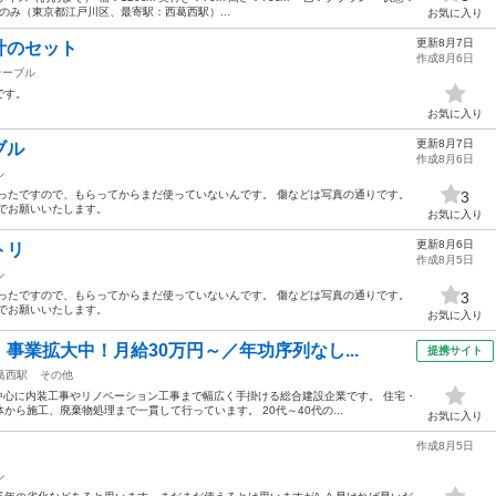
りのみ（東京都江戸川区、最寄駅：西葛西駅）...
お気に入り
更新8月7日
計のセット
作成8月6日
テーブル
です。
お気に入り
更新8月7日
ブル
作成8月6日
ル
ったですので、もらってからまだ使っていないんです。 傷などは写真の通りです。
3
でお願いいたします。
お気に入り
更新8月6日
トリ
作成8月5日
ル
ったですので、もらってからまだ使っていないんです。 傷などは写真の通りです。
3
でお願いいたします。
お気に入り
事業拡大中！月給30万円～／年功序列なし...
提携サイト
葛西駅
その他
を中心に内装工事やリノベーション工事まで幅広く手掛ける総合建設企業です。 住宅・
ら施工、廃棄物処理まで一貫して行っています。 20代～40代の...
お気に入り
作成8月5日
ル