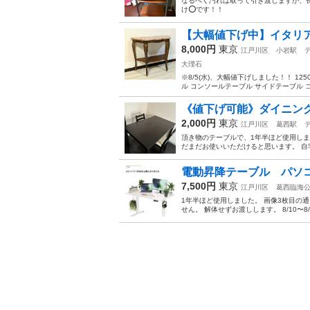
なるべく汚れは取って引き渡しますが、長
け⭕️です！！
【大幅値下げ中】イタリア家
8,000円
東京
江戸川区
小岩駅
大理石
※8/5(水)、大幅値下げしました！！ 125
ル コンソールテーブル サイドテーブル コ
《値下げ可能》ダイニング
2,000円
東京
江戸川区
葛西駅
頂き物のテーブルで、1年半ほど使用し
だまだお使いいただけると思います。 自
電動昇降テーブル パソ
7,500円
東京
江戸川区
葛西臨海
1年半ほど使用しました。 画像3枚目の
せん。 解体せずお渡しします。 8/10