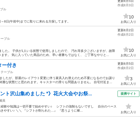
更新8月5日
作成8月3日
ブル
10
1日～8日(午前中)までに取りに来れる方探してます。
お気に入り
更新8月2日
作成8月2日
テーブル
10
ました。 子供が1人いる状態で使用しましたので、 汚れ等多少ございますが、故障
ます。 気に入っていた商品のため、早い者勝ちではなく、 ご丁寧なやりと...
お気に入り
更新8月5日
ター付き
作成8月2日
テーブル
いましたが、部屋のレイアウト変更に伴う家具入れ替えのため不要になるのでお譲り
3
綺麗な状態だと思われます。キャスターの滑りも問題ありません。 自宅付近ま...
お気に入り
ント沢山集めました *》花火大会やお祭...
提携サイト
備員
！ 経験や知識は一切不要で始めやすい♪ シフトの強制もないですし 自分のペース
やすい♪ ＼＼ 『シフトが削られた…』 『思うように稼...
お気に入り