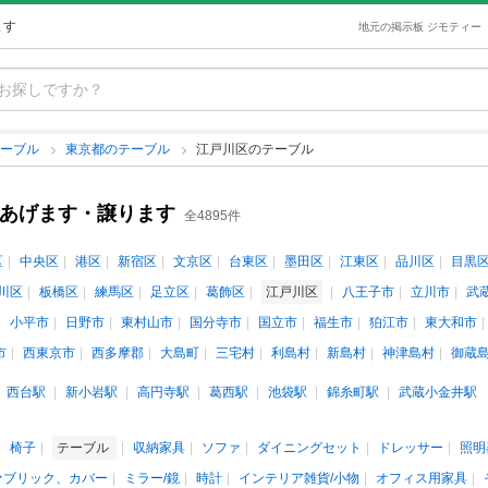
ます
地元の掲示板 ジモティー
テーブル
東京都のテーブル
江戸川区のテーブル
古あげます・譲ります
全4895件
区
中央区
港区
新宿区
文京区
台東区
墨田区
江東区
品川区
目黒
川区
板橋区
練馬区
足立区
葛飾区
江戸川区
八王子市
立川市
武
小平市
日野市
東村山市
国分寺市
国立市
福生市
狛江市
東大和市
市
西東京市
西多摩郡
大島町
三宅村
利島村
新島村
神津島村
御蔵
西台駅
新小岩駅
高円寺駅
葛西駅
池袋駅
錦糸町駅
武蔵小金井駅
椅子
テーブル
収納家具
ソファ
ダイニングセット
ドレッサー
照明
ァブリック、カバー
ミラー/鏡
時計
インテリア雑貨/小物
オフィス用家具