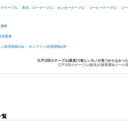
ングテーブル
座卓、ローテーブル
センターテーブル
コーヒーテーブル
コー
無料
販売業者
イン決済投稿のみ
オンライン決済投稿以外
江戸川区のテーブル(家具)で欲しいモノが見つからなかっ
江戸川区のテーブル(家具)の新着通知メール
一覧