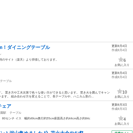
更新8月4日
cm！ダイニングテーブル
作成8月4日
ル
入時のサイト（楽天）より拝借しております。
6
お気に入り
更新8月4日
作成8月4日
テーブル
10
。 置き方や工夫次第で色々な使い方ができると思います。 焚き火を囲んでキャン
ます。 組み合わせ方を変えることで、長テーブルや、ハニカム形の...
お気に入り
更新8月3日
チェア
作成8月3日
公園駅
テーブル
0センチ イス 幅約49cm奥行約55cm座面高さ約44cm高さ約84c
4
お気に入り