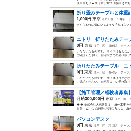
使用感あり ■ 受け渡し方法 直接引き取
折り畳みテーブルと体重
1,000円
東京
江戸川区
平井駅
どちらも特に気になるような汚れはない
ニトリ 折りたたみテー
0円
東京
江戸川区
篠崎駅
テーブ
いただいたものです。 サイズは合わなか
ご確認ください。 自宅前までの受け取り
折りたたみテーブル ニ
0円
東京
江戸川区
篠崎駅
テーブ
いただいたものです。 サイズは合わなか
ご確認ください。 自宅前までの受け取り
【施工管理／経験者募集】
月給300,000円
東京
江戸川区
◆ ◆ 株式会社大志興業は、 解体工事
店舗・ビルなど多様な現場に対応し、解体か
パソコンデスク
0円
東京
江戸川区
瑞江駅
テーブ