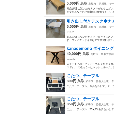
5,000円
鳥取
鳥取市
浜村駅
テ
​商品説明 ご覧いただきありがとうござい
や文房具などの小物収納に優れており、お部屋
引き出し付きデスク◆ナチ
5,000円
鳥取
鳥取市
浜村駅
テ
デスク
商品説明 ご覧いただきありがとうござい
す。コンパクトサイズなので学習机やテレワ
kanademono ダイニン
40,000円
鳥取
鳥取市
鳥取大学前
kanade
カナデモノのカフェテーブル 天板サイズが
ズです。 天板カラーはマッシュルーム、
こたつ、テーブル
800円
鳥取
米子市
伯耆大山駅
テ
こたつ、テーブル、金具を外して、テーブル
こたつ、テーブル
850円
鳥取
米子市
伯耆大山駅
テ
こたつ、テーブル 75✖️75 金具を外