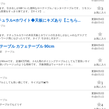
作成8月4日
ーブル
ます。 ​ 引き出しが3杯ついた便利なローテーブル／センターテーブルです。 リモコン
3
をすっきり保てます。 ​【サイズ】 ...
お気に入り
更新8月4日
ュラル×ホワイト◆天板にキズあり【こちら...
作成8月4日
ーブル
ます。 ​ナチュラルカラーの木目天板とホワイトの引き出しがおしゃれなデスクで
ーク用にもぴったりです。 ​タイプ: 引き出し付きデ...
お気に入り
更新8月4日
グテーブル カフェテーブル 90cm
作成8月4日
駅
テーブル
90cmです。 定価8万円程。 2-3人用のダイニングテーブルとしても丁度良いサイ
淡いグレージュのような色味です。 天板側面はウォールナットカ...
お気に入り
更新8月2日
作成8月2日
ーブル
としても良い感じです。 サイズは75✖️75
1
お気に入り
更新8月2日
作成8月1日
ーブル
してテーブルでもどうぞ
4
お気に入り