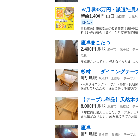
≪月収33万円・派遣社員
時給1,400円
山口
山口市
大歳駅
日払い
自動車向け車載部品の製造作業！未経験活
料！赴任旅費会社負担！生活支援物資事前対
座卓兼こたつ
2,400円
鳥取
米子市
米子駅
テ
現状
座卓兼こたつです。 使わなくなりました
杉材 ダイニングテーブル
0円
鳥取
八頭郡
土師駅
テーブル
2人用ダイニングテーブル（杉材・長期保
保管していたため、保管に伴う小傷や汚れ
【テーブル単品】天然木ダイニ
8,000円
鳥取
鳥取市
鳥取駅
テ
１年程前に購入しました。テーブルとし
さな傷があります。 組み立て済でのお渡し
座卓
0円
鳥取
鳥取市
青谷駅
テーブル