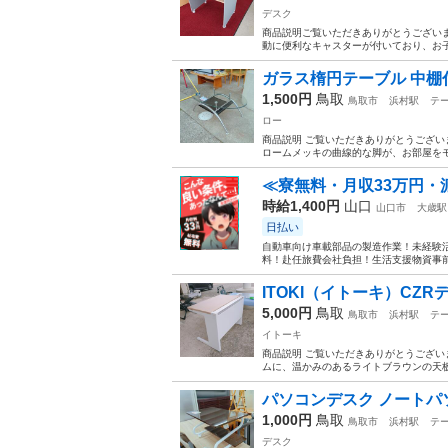
デスク
商品説明 ​ご覧いただきありがとうござ
動に便利なキャスターが付いており、お子
ガラス楕円テーブル 中棚付
1,500円
鳥取
鳥取市
浜村駅
テ
ロー
商品説明 ご覧いただきありがとうござい
ロームメッキの曲線的な脚が、お部屋をモ
≪寮無料・月収33万円・
時給1,400円
山口
山口市
大歳駅
日払い
自動車向け車載部品の製造作業！未経験活
料！赴任旅費会社負担！生活支援物資事前対
ITOKI（イトーキ）CZRデ
5,000円
鳥取
鳥取市
浜村駅
テ
イトーキ
商品説明 ご覧いただきありがとうございま
ムに、温かみのあるライトブラウンの天板
パソコンデスク ノートパソ
1,000円
鳥取
鳥取市
浜村駅
テ
デスク