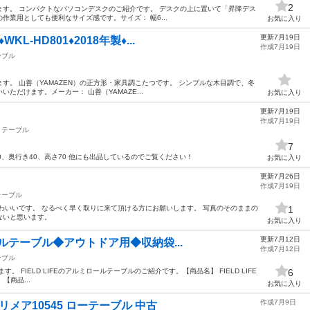
2
います。 コンパクトなパソコンデスクのご紹介です。 デスクの上に置いて「昇降デス
業用としても便利なサイズ感です。 ​サイズ： 幅6...
お気に入り
更新7月19日
L-HD801♦2018年製♦...
作成7月19日
ーブル
ます。 山善（YAMAZEN）の正方形・家具調こたつです。 シンプルな木目調で、冬
だけます。 ​メーカー： 山善（YAMAZE...
お気に入り
更新7月19日
作成7月19日
テーブル
7
0、奥行き40、高さ70 他にも出品しているのでご覧ください！
お気に入り
更新7月26日
作成7月19日
テーブル
わいいです。 なるべく早く取りに来て頂ける方にお願いします。 写真のそのままの
1
ないと思います。
お気に入り
更新7月12日
ロールテーブル◆アウトドア用◆収納袋...
作成7月12日
ーブル
FIELD LIFEのアルミロールテーブルのご紹介です。 ​ 【商品名】 FIELD LIFE
6
【商品...
お気に入り
作成7月9日
リメア10545 ローテーブル 中古