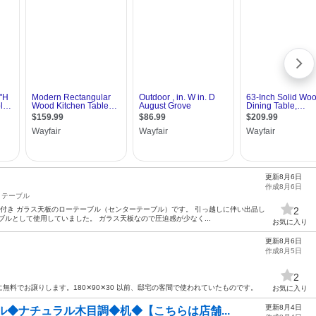
更新8月6日
作成8月6日
テーブル
棚付き ガラス天板のローテーブル（センターテーブル）です。 引っ越しに伴い出品し
2
ブルとして使用していました。 ガラス天板なので圧迫感が少なく...
お気に入り
更新8月6日
作成8月5日
2
無料でお譲りします。180✕90✕30 以前、邸宅の客間で使われていたものです。
お気に入り
更新8月4日
ル◆ナチュラル木目調◆机◆【こちらは店舗...