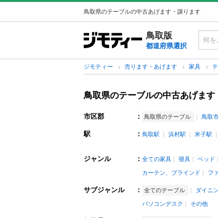
鳥取県のテーブルの中古あげます・譲ります
鳥取版
都道府県選択
ジモティー
売ります・あげます
家具
鳥取県のテーブルの中古あげます
市区郡
：
鳥取県のテーブル
鳥取
駅
：
鳥取駅
浜村駅
米子駅
ジャンル
：
全ての家具
寝具
ベッド
カーテン、ブラインド
フ
サブジャンル
：
全てのテーブル
ダイニ
パソコンデスク
その他