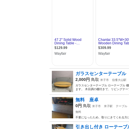
ガラスセンターテーブル
2,000円
鳥取
米子市
伯耆大山駅
ガラスセンターテーブル ローテーブル 
ます。 木目調の棚付きで、リビングテー
無料 座卓
0円
鳥取
米子市
米子駅
テーブル
無料
不要になったため、取りにきてくれる方に
引き出し付き ローテーブ