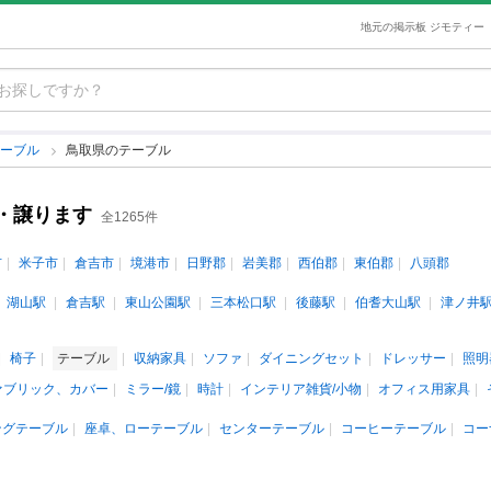
地元の掲示板 ジモティー
テーブル
鳥取県のテーブル
・譲ります
全1265件
市
米子市
倉吉市
境港市
日野郡
岩美郡
西伯郡
東伯郡
八頭郡
湖山駅
倉吉駅
東山公園駅
三本松口駅
後藤駅
伯耆大山駅
津ノ井
椅子
テーブル
収納家具
ソファ
ダイニングセット
ドレッサー
照明
ァブリック、カバー
ミラー/鏡
時計
インテリア雑貨/小物
オフィス用家具
ングテーブル
座卓、ローテーブル
センターテーブル
コーヒーテーブル
コー