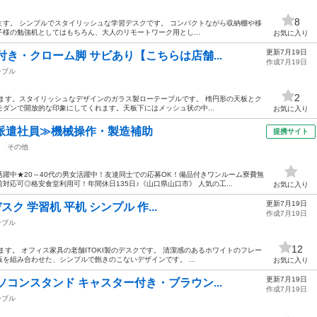
8
います。 シンプルでスタイリッシュな学習デスクです。 コンパクトながら収納棚や移
様の勉強机としてはもちろん、大人のリモートワーク用とし...
お気に入り
更新7月19日
き・クローム脚 サビあり【こちらは店舗...
作成7月19日
ーブル
2
ます。 ​スタイリッシュなデザインのガラス製ローテーブルです。 楕円形の天板とク
ダンで開放的な印象にしてくれます。天板下にはメッシュ状の中...
お気に入り
派遣社員≫機械操作・製造補助
提携サイト
その他
躍中★20～40代の男女活躍中！友達同士での応募OK！備品付きワンルーム寮費無
応可◎格安食堂利用可！年間休日135日♪《山口県山口市》 人気の工...
お気に入り
更新7月19日
スク 学習机 平机 シンプル 作...
作成7月19日
ーブル
12
す。 オフィス家具の老舗ITOKI製のデスクです。 清潔感のあるホワイトのフレー
を組み合わせた、シンプルで飽きのこないデザインです。 ...
お気に入り
更新7月19日
コンスタンド キャスター付き・ブラウン...
作成7月19日
ーブル