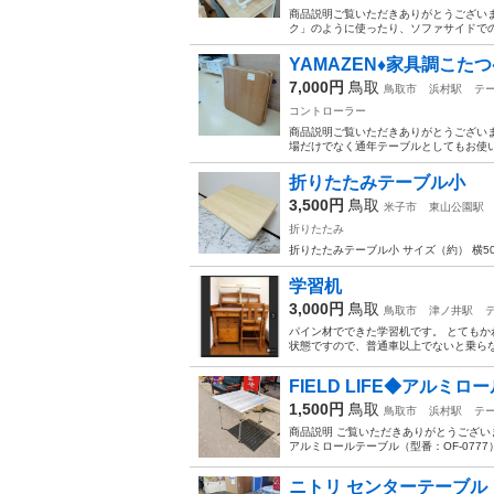
商品説明 ​ご覧いただきありがとうござ
ク」のように使ったり、ソファサイドでの作
YAMAZEN♦家具調こたつ♦WK
7,000円
鳥取
鳥取市
浜村駅
テ
コントローラー
商品説明 ​ご覧いただきありがとうござい
場だけでなく通年テーブルとしてもお使いいた
折りたたみテーブル小
3,500円
鳥取
米子市
東山公園駅
折りたたみ
折りたたみテーブル小 サイズ（約） 横5
学習机
3,000円
鳥取
鳥取市
津ノ井駅
パイン材でできた学習机です。 とてもか
状態ですので、普通車以上でないと乗ら
FIELD LIFE◆アルミ
1,500円
鳥取
鳥取市
浜村駅
テ
商品説明 ご覧いただきありがとうございます。 
アルミロールテーブル（型番：OF-0777） ​
ニトリ センターテーブル 