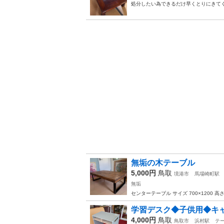
処分したい為できるだけ早くとりにきて
無垢の木テーブル
5,000円
鳥取
境港市
馬場崎町駅
無垢
センターテーブル サイズ 700×1200 高さ
学習デスク◆子供用◆キャ
4,000円
鳥取
鳥取市
浜村駅
テ