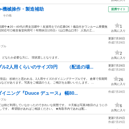
≫機械操作・製造補助
提携サイト
その他
1
躍中★20～40代の男女活躍中！友達同士での応募OK！備品付きワンルーム寮費無
応可◎格安食堂利用可！年間休日135日♪《山口県山口市》 人気の工...
お気に入り
更新7月30日
作成7月29日
ーブル
2
。どなたか必要な方に。 現状渡しとなります。
お気に入り
更新7月29日
2人用くらいのサイズ0円 （配送の場...
作成7月28日
管品） 杉材だと思われる、2人用サイズのダイニングテーブルです。 倉庫で長期間
26
などがあります。写真をご確認のうえ、ご検討をお願いいたします。 ...
お気に入り
作成7月28日
ング『Duuce デュース』 幅80...
ーブル
ては殆ど利用していなかったのできれいな状態です。 ※天板は写真3枚目のように小
6
です。 希望額があればご相談ください。 ★鳥取市内であれば配...
お気に入り
更新7月25日
作成7月25日