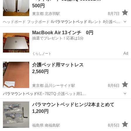
500円
東京都 北赤羽駅
8月7日
ヘッドボード フックボード #
パラマウントベッド
#レント #介護ベッ
ド #ベッ…
東京
北区
北赤羽駅
ベッド
MacBook Air 13インチ 0円
抽選でプレゼント！応募は1分
Ad
くらしノート
介護ベッド用マットレス
2,560円
東京都 品川シーサイド駅
8月6日
パラマウントベッド
KE−782TQ 介護ベット用1…
東京
品川区
品川シーサイド駅
寝具
パラマウントベッドヒンジ2本まとめて
1,200円
福島県 南福島駅
8月5日