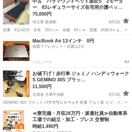
中古 パラマウントベッド楽匠S 2モータ
ー 83レギュラーサイズ在宅用介護ベッ…
75,000円
埼玉県 新座駅
8月3日
型番 KQ-9210 全長 203ｃｍ 全幅 93ｃｍ 質量 約90.5ｋｇ
垂直昇降 販売・・・本体＋サイドレール2本＋マットレス 洗浄メン
埼玉
新座市
新座駅
その他
楽匠
MacBook Air 13インチ 0円
テナス済み。配送・組み立てを希望する方は、別途 15,000円頂きま
抽選でプレゼント！応募は1分
す。 ...
Ad
くらしノート
お値下げ！歩行車 ジェミノ ハンディウォーク
S GEMINO 30S ブラッ…
11,500円
北海道 月寒中央駅
8月3日
GEMINO 30S ブラック
パラマウントベッド
軽量 アルミ製 カゴ・ブレ
ーキ…
北海道
札幌市
月寒中央駅
その他
パラマウントベッド
≪寮完備・月収28万円・派遣社員≫自動車系
工場での組立・加工・プレス 交替制
時給1,490円