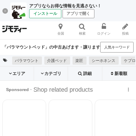
アプリならお得な情報を見逃さない！
インストール
アプリで開く
全国
検索
ログイン
投稿
「パラマウントベッド」の中古あげます・譲ります
人気キーワード
パラマウント
介護ベッド
楽匠
シーホネンス
ケプロ
エリア
カテゴリ
詳細
新着順