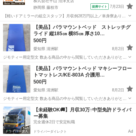
株式会社平山 沼津支店
7月23日
提携サイト
静岡県 藤枝市
【軽いドアミラーの組立スタッフ】月収例28万円以上／単身寮あり／
年間休日121日／初めてさんも安心のカンタン作業 【未経験歓迎】軽
静岡
藤枝市
その他
【美品】パラマウントベッド ストレッチグ
いドアミラーの組立スタッフ｜新設のキレイな工場◎男女活躍中！ 大
ライド 縦185㎝ 横85㎝ 厚さ10…
手自動車部品メーカーの新設工...
500円
愛知県 清洲駅
8月2日
ジモティー用定型文 数ある商品の中から閲覧していただきありがとう
ございます。 状態:中古品ですが、比較的綺麗なお品物となります ご
愛知
清須市
清洲駅
寝具
パラマウントベッド
【美品】パラマウントベッド マキシーフロー
不明点やご質問等ございましたら お気軽にコメントお待ちしておりま
トマットレス/KE-803A 介護用…
す。 ※現金対応...
500円
愛知県 清洲駅
8月2日
ジモティー用定型文 数ある商品の中から閲覧していただきありがとう
ございます。 サイズ:縦190cm 厚さ14cm 横84cm 状態:中古品です
愛知
清須市
清洲駅
寝具
【未経験OK🚚】月収30万↑中型免許ドライバ
が、比較的綺麗なお品物となります。 ご不明点やご質問等ございまし
ー募集
たら...
完全週休2日で安定転職
Ad
ドライバーダイレクト