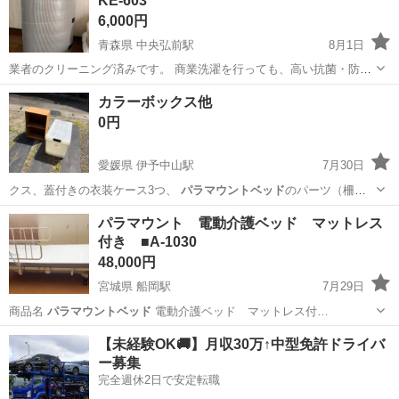
KE-603
6,000円
青森県 中央弘前駅
8月1日
業者のクリーニング済みです。 商業洗濯を行っても、高い抗菌・防カ
ビ効果を 持続できる耐久性の高いマットレスです。 ●においのもとと
青森
弘前市
中央弘前駅
寝具
カラーボックス他
なる細菌やカビの繁殖を阻止 ●かためで、ほど良いクッション性 ●優
0円
れた耐久性 ●取り外し可能...
愛媛県 伊予中山駅
7月30日
クス、蓋付きの衣装ケース3つ、
パラマウントベッド
のパーツ（柵、
テーブル、衝立）で…
愛媛
伊予郡
伊予中山駅
収納家具
パラマウントベッド
パラマウント 電動介護ベッド マットレス
付き ■A-1030
48,000円
宮城県 船岡駅
7月29日
商品名
パラマウントベッド
電動介護ベッド マットレス付…
宮城
柴田郡
船岡駅
ベッド
介護ベッド
【未経験OK🚚】月収30万↑中型免許ドライバ
ー募集
完全週休2日で安定転職