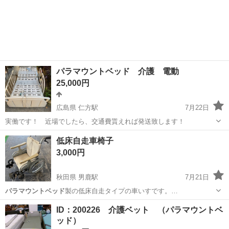
パラマウントベッド 介護 電動
25,000円
広島県 仁方駅
7月22日
実働です！ 近場でしたら、交通費貰えれば発送致します！
広島
呉市
仁方駅
家具
パラマウントベッド
低床自走車椅子
3,000円
秋田県 男鹿駅
7月21日
パラマウントベッド
製の低床自走タイプの車いすです。…
秋田
男鹿市
男鹿駅
その他
ID：200226 介護ベット （パラマウントベ
ッド）