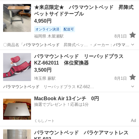
★来店限定★ パラマウントベッド 昇降式
ベットサイドテーブル
4,950円
オンライン決済
配送可
福岡県 木屋瀬駅
8月1日
〇商品名「
パラマウントベッド
昇降式ベッ… ・メーカー：
パラマウ
ントベッド
・製造：…
福岡
北九州市
木屋瀬駅
オフィス用家具
パラマウントベッド リーパッドプラス
KZ-662011 体位変換器
サイドテーブル
3,500円
埼玉県 蕨駅
8月1日
パラマウントベッド
リーパッドプラス KZ-662…
埼玉
蕨市
蕨駅
その他
パラマウントベッド
MacBook Air 13インチ 0円
抽選でプレゼント！応募は1分
Ad
くらしノート
パラマウントベッド パラケアマットレス