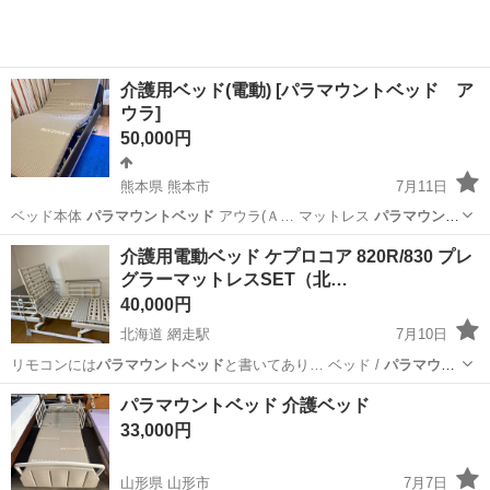
介護用ベッド(電動) [パラマウントベッド ア
ウラ]
50,000円
熊本県 熊本市
7月11日
ベッド本体
パラマウントベッド
アウラ(Ａ… マットレス
パラマウント
ベッド
介護用マット…
熊本
熊本市
ベッド
パラマウントベッド
介護用電動ベッド ケプロコア 820R/830 プレ
グラーマットレスSET（北…
40,000円
北海道 網走駅
7月10日
リモコンには
パラマウントベッド
と書いてあり… ベッド /
パラマウン
トベッド
/ シーホ…
北海道
北見市
網走駅
ベッド
パラマウントベッド 介護ベッド
33,000円
山形県 山形市
7月7日