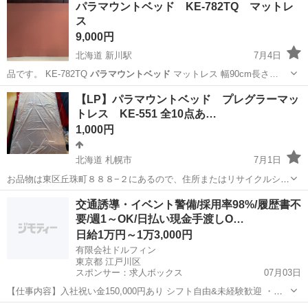
パラマウントベッド KE-782TQ マットレ
ス
9,000円
北海道 新川駅
7月4日
品です。 KE-782TQ
パラマウントベッド
マットレス 幅90cm長さ…
北海道
札幌市
新川駅
寝具
パラマウントベッド
【LP】パラマウントベッド プレグラーマッ
トレス KE-551 全10点あ…
1,000円
北海道 札幌市
7月1日
お品物は東区丘珠町８８８−２にあるので、住所またはリサイクルショ
ップピースマーケットと検索をしてきてください。着きましたら奥の
北海道
札幌市
寝具
ピース
交通誘導・イベント警備/採用率98%/履歴書不
倉庫まではいってきていただきお声かけください。 サイズ（約） 幅
要/週1～OK/日払い現金手渡しO…
91cm 長さ 191cm ...
日給1万円～1万3,000円
有限会社ドルフィン
東京都 江戸川区
スポンサー：求人ボックス
07月03日
【仕事内容】入社祝い金150,000円あり シフト自由&未経験歓迎
・直
行直帰OK ・一部車・自転車・バイク通勤OK ・週1～OK ・日払い・