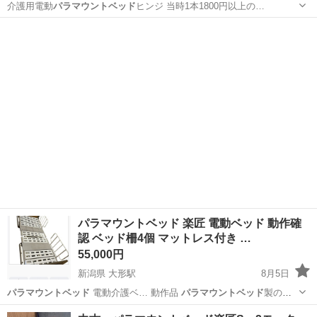
介護用電動
パラマウントベッド
ヒンジ 当時1本1800円以上の…
福島
福島市
南福島駅
その他
電動
パラマウントベッド 楽匠 電動ベッド 動作確
認 ベッド柵4個 マットレス付き …
55,000円
新潟県 大形駅
8月5日
パラマウントベッド
電動介護ベ… 動作品
パラマウントベッド
製の電
動介護… ださい。
パラマウントベッド
は病院や介護…
新潟
新潟市
大形駅
ベッド