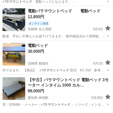
パラマウントベッド
電動ベッドになります。 …
埼玉
春日部市
ベッド
パラマウントベッド
電動パラマウントベッド 電動ベッド
12,800円
オンライン決済
宮崎県 佐土原駅
6月4日
配達 手伝い不要ならお値下げできます。 動作確認済みで清掃後、室
内保管中 【受け渡しor配達】 所要人数ですが、私と友人の2名で普
宮崎
宮崎市
佐土原駅
ベッド
パラマウントベッド
電動ベッド
通の 軽トラ荷台で運べました。 引き取り時、私も手伝い車上渡し
30,000円
できます。 配達の...
宮崎県 都城市
6月2日
作できます。 【商品】
パラマウントベッド
型式 KC-250 参考…
宮崎
都城市
ベッド
PARAMOUNT BED
【中古】パラマウントベッド 電動ベッド 3モ
ーター インタイム 1000 カル…
88,000円
愛知県 神領駅
5月28日
管：E00466 ・メーカー：
パラマウントベッド
・シリーズ：インタイ
ム 10…
愛知
春日井市
神領駅
ベッド