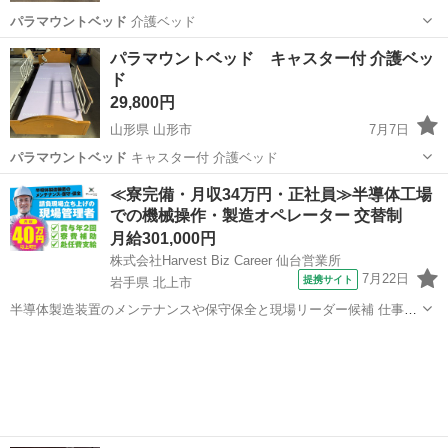
パラマウントベッド
介護ベッド
山形
山形市
ベッド
パラマウントベッド
パラマウントベッド キャスター付 介護ベッ
ド
29,800円
山形県 山形市
7月7日
パラマウントベッド
キャスター付 介護ベッド
山形
山形市
ベッド
≪寮完備・月収34万円・正社員≫半導体工場
での機械操作・製造オペレーター 交替制
月給301,000円
株式会社Harvest Biz Career 仙台営業所
7月22日
提携サイト
岩手県 北上市
半導体製造装置のメンテナンスや保守保全と現場リーダー候補 仕事内
容 ＼フラッシュメモリの製造を行う工場で半導体製造装置の保守・点
岩手
北上市
その他
検のお仕事／ 【主な業務】 フラッシュメモリなどに使用される「半導
体」。 その半導体を...