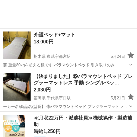
介護ベッド+マット
18,000円
栃木県 東武宇都宮駅
5月24日
要 重量80kgを超える様です
パラマウントベッド
引き取りのみ
栃木
宇都宮市
東武宇都宮駅
家具
【決まりました】⑮パラマウントベッド プレ
グラーマットレス 手動 シングルベッ…
パラマウントベッド
2,030円
福岡県 千代県庁口駅
5月21日
ーカー名/商品名/型番】 ⑮
パラマウントベッド
プレグラーマットレス
手動 シ…
福岡
福岡市
千代県庁口駅
ベッド
パラマウントベッド
≪月収22万円・派遣社員≫機械操作・製造補
助
時給1,250円