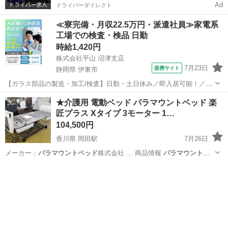
Ad
ドライバーダイレクト
≪寮完備・月収22.5万円・派遣社員≫家電系
工場での検査・検品 日勤
時給1,420円
株式会社平山 沼津支店
7月23日
提携サイト
静岡県 伊東市
【ガラス部品の製造・加工/検査】日勤・土日休み／即入居可能！／伊
豆でのんびりライフ♪ ガラス部品の製造・加工/検査 【株式会社平山で
静岡
伊東市
その他
★介護用 電動ベッド パラマウントベッド 楽
の正社員採用（無期雇用派遣）となります】 「2人で同じ職場で働き
匠プラス Xタイプ 3モーター 1…
たい」 「仕事も休みも一...
104,500円
香川県 岡田駅
7月26日
メーカー：
パラマウントベッド
株式会社 … 商品情報
パラマウントベ
ッド
の「楽匠プラ…
香川
丸亀市
岡田駅
ベッド
楽匠