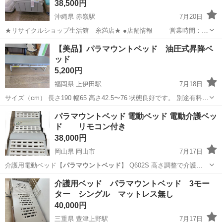
38,500円
沖縄県 赤嶺駅
7月20日
★リサイクルショップ生活館 糸満店★ ●店舗情報 営業時間：
10：00 ～ 19：30(定休なし） 住 所：糸満市兼城369-10 お
沖縄
糸満市
赤嶺駅
ベッド
【美品】パラマウントベッド 油圧式昇降ベ
支払いは、現金、各種クレジットカード（税込み３０...
ッド
5,200円
福岡県 上伊田駅
7月18日
サイズ（cm） 長さ190 幅65 高さ42.5〜76 状態良好です。 別途有料に
て配送承ります。
福岡
田川市
上伊田駅
ベッド
パラマウントベッド
パラマウントベッド 電動ベッド 電動介護ベッ
ド リモコン付き
38,000円
岡山県 岡山市
7月17日
介護用電動ベッド【
パラマウントベッド
】 Q602S 高さ調整で介護…
岡山
岡山市
その他
介護ベッド
介護用ベッド パラマウントベッド 3モー
ター シングル マットレス無し
40,000円
三重県 豊津上野駅
7月17日