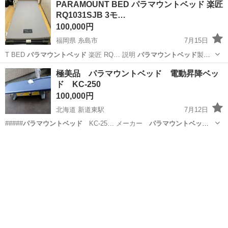
PARAMOUNT BED パラマウントベッド 楽匠
RQ1031SJB 3モ…
100,000円
福岡県 糸島市
7月15日
T BED
パラマウントベッド
楽匠 RQ… 説明
パラマウントベッド
製
「楽匠シリ… T BED（
パラマウントベッド
） シリー…
福岡
糸島市
ベッド
極美品 パラマウントベッド 電動昇降ベッ
ド KC-250
100,000円
北海道 新道東駅
7月12日
#####
パラマウントベッド
KC-25… メーカー
パラマウントベッド
型式…
北海道
札幌市
新道東駅
その他
パラマウントベッド