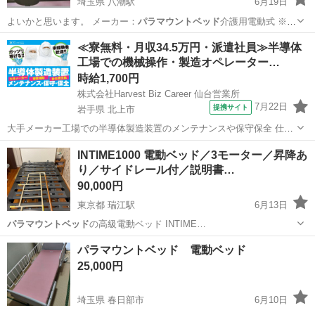
埼玉県 八潮駅
6月19日
よいかと思います。 メーカー：
パラマウントベッド
介護用電動式 ※母
親が施設に入居…
埼玉
八潮市
八潮駅
ベッド
電動
≪寮無料・月収34.5万円・派遣社員≫半導体
工場での機械操作・製造オペレーター…
時給1,700円
株式会社Harvest Biz Career 仙台営業所
7月22日
提携サイト
岩手県 北上市
大手メーカー工場での半導体製造装置のメンテナンスや保守保全 仕事
内容 ＼フラッシュメモリの製造を行う工場で半導体製造装置の保守・
岩手
北上市
その他
INTIME1000 電動ベッド／3モーター／昇降あ
点検のお仕事／ 新工場新設に伴い、請負現場の立ち上げを行います！
り／サイドレール付／説明書…
※立ち上げ時期目安：2...
90,000円
東京都 瑞江駅
6月13日
パラマウントベッド
の高級電動ベッド INTIME…
東京
江戸川区
瑞江駅
ベッド
パラマウントベッド
パラマウントベッド 電動ベッド
25,000円
埼玉県 春日部市
6月10日