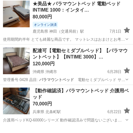
アルバイト・パート
★美品★ パラマウントベッド 電動ベッド
週払いOK、現金手渡しも可能です! <仕事内容> 建築・土木工事現場
INTIME 1000：インタイ…
で...
80,000円
オンライン決済
鹿児島県 神田（交通局前）駅
7月1日
使用期間約半年 とても綺麗な商品です。 マットレスはおまけとお考え
下さい🙏 セミシングルサイズ 配送などのご相談はお気軽にお問い合わ
鹿児島
鹿児島市
神田（交通局前）駅
ベッド
配達可【電動セミダブルベッド】【パラマウ
せ下さい🙏 ベッド1台の金額となります。 倉庫に保管してますので現
ントベット】【INTIME 3000】…
パラマウントベッド
物確認できます。
120,000円
沖縄県 沖縄市
6月28日
管理番号:0428 品目:
パラマウントベッド
電動セミダブルベッド サイ
ズ:…
沖縄
沖縄市
ベッド
パラマウント
【動作確認済】パラマウントベッド 介護用ベ
ッド
70,000円
兵庫県 北条町駅
6月22日
介護用ベッドKQ-60000シリーズ 動作確認済みで問題ないございませ
ん。 3ヶ月ほど使用してました。 ベッドフレームのみでマットレスは
兵庫
加西市
北条町駅
ベッド
つきません。