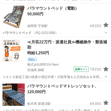
【状態…
福岡
福岡市
千代県庁口駅
ベッド
パラマウントベッド
パラマウントベッド（電動）
50,000円
福岡県 宇美駅
4月22日
パラマウントベッド
（RQ-1031SBB） …
福岡
糟屋郡
宇美駅
ベッド
パラマウントベッド
≪月収22万円・派遣社員≫機械操作・製造補
助
時給1,250円
日払い
株式会社BREXA Next
7月21日
提携サイト
茨城県 静駅
コネクタ製造工場の検査や測定作業！日勤専属＆土日祝休み＆年間休
日128日★クリーンルーム内作業★マイカー通勤OK＆無料駐車場あり
茨城
常陸大宮市
静駅
その他
パラマウントベッドマトレッソセット、
★就業先食堂利用可！日払い制度あり！《茨城県常陸大宮市》 人気の
120,000円
工場のお仕事 ◇コネクタ製造工...
栃木県 新鹿沼駅
4月16日
このパラマウントは良好な状態です。 リモコンも正常に動作します。