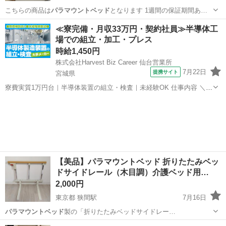
こちらの商品は
パラマウントベッド
となります 1週間の保証期間あ…
三重
津市
豊津上野駅
ベッド
≪寮完備・月収33万円・契約社員≫半導体工
場での組立・加工・プレス
時給1,450円
株式会社Harvest Biz Career 仙台営業所
7月22日
提携サイト
宮城県
寮費実質1万円台｜半導体装置の組立・検査｜未経験OK 仕事内容 ＼半
導体製造装置の組立・検査スタッフ／ 大手メーカー工場内で、半導体
宮城
その他
をつくるための装置を組み立てる仕事です。 タブレットや図面を確認
しながら、ドライバ...
【美品】パラマウントベッド 折りたたみベッ
ドサイドレール（木目調）介護ベッド用…
2,000円
東京都 狭間駅
7月16日
パラマウントベッド
製の「折りたたみベッドサイドレー…
東京
八王子市
狭間駅
生活雑貨