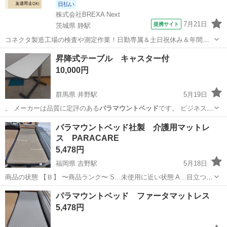
日払い
株式会社BREXA Next
7月21日
提携サイト
茨城県 静駅
コネクタ製造工場の検査や測定作業！日勤専属＆土日祝休み＆年間休
日128日★クリーンルーム内作業★マイカー通勤OK＆無料駐車場あり
茨城
常陸大宮市
静駅
その他
昇降式テーブル キャスター付
★就業先食堂利用可！日払い制度あり！《茨城県常陸大宮市》 人気の
10,000円
工場のお仕事 ◇コネクタ製造工...
群馬県 井野駅
5月19日
。 メーカーは品質に定評のある
パラマウントベッド
です。 ビジネス用
自宅用、医療…
群馬
高崎市
井野駅
その他
キャスター
パラマウントベッド社製 介護用マットレ
ス PARACARE
5,478円
福岡県 吉野駅
5月18日
商品の状態 【Ｂ】 〜商品ランク〜 S…未使用に近い状態 A…目立つ傷
や汚れもなく綺麗な状態 B…やや傷や汚れがあるが、そこまで目立た
福岡
大牟田市
吉野駅
寝具
パラマウントベッド
パラマウントベッド ファータマットレス
ない C…全体的に傷や汚れがある ・汚れは特にありません。 ・前持主
5,478円
しの方のお名前が...