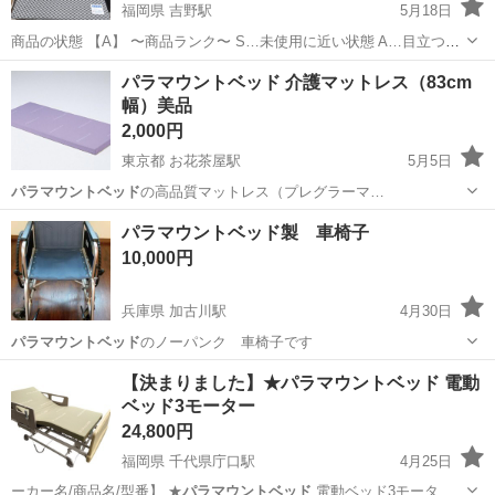
福岡県 吉野駅
5月18日
商品の状態 【A】 〜商品ランク〜 S…未使用に近い状態 A…目立つ傷
や汚れもなく綺麗な状態 B…やや傷や汚れがあるが、そこまで目立た
福岡
大牟田市
吉野駅
寝具
パラマウントベッド
パラマウントベッド 介護マットレス（83cm
ない C…全体的に傷や汚れがある 【サイズ】 幅 83cm 高さ 7cm 奥...
幅）美品
2,000円
東京都 お花茶屋駅
5月5日
パラマウントベッド
の高品質マットレス（プレグラーマ…
東京
足立区
お花茶屋駅
寝具
パラマウントベッド
パラマウントベッド製 車椅子
10,000円
兵庫県 加古川駅
4月30日
パラマウントベッド
のノーパンク 車椅子です
兵庫
加古川市
加古川駅
椅子
パラマウントベッド
【決まりました】★パラマウントベッド 電動
ベッド3モーター
24,800円
福岡県 千代県庁口駅
4月25日
ーカー名/商品名/型番】 ★
パラマウントベッド
電動ベッド3モーター