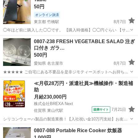
50円
オンライン決済
東京都 竹橋駅
8月7日
◯年ほど前に購入した◯◯です。 【購入時価格】◯◯円ぐらい 【サイ
ズ】縦：◯cm、横：◯cm、奥行き：◯cm （大体です） 【傷などの
東京
千代田区
竹橋駅
テーブル
0807-238 FRESH VEGETABLE SALAD 注ぎ
状態】とくに目立った傷はありません。 【アピールポイント】状態は
口付き ガラ…
いいのでまだまだ使えます！...
500円
愛知県 名古屋市
8月7日
★★★★★ ご自宅にある不要品を是非ジモティースポットへお持ち込
みしませんか？ 家電、趣味・スポーツ・レジャー用品、こども用品、
愛知
名古屋市
食器
現地
≪月収28万円・派遣社員≫機械操作・製造補
衣料服飾品、生活雑貨、家具、本、CD・DVDなどが無料でまとめて持
助
ち込めます！ ※詳細はこ...
月給230,000円
株式会社BREXA Next
7月21日
提携サイト
佐賀県 東山代駅
シリコンウェーハ製品の製造業務！【入社祝い金10万円支給】お友達
やカップルとの応募OK◎年間休日129日＆休出なしでプライベート充
佐賀
伊万里市
東山代駅
その他
0807-088 Portable Rice Cooker 炊飯器
実♪業務はクリーンルームで快適作業◎自社正社員登用制度あり★1食
1,000円
300円～の格安食堂あり！《佐...