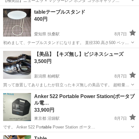
​【極美品】ニューエラ × マクラーレン ホンダ コラボキャップ
9FORTY ​ニューエラ（NEW ERA）とF1のマクラーレン・ホンダ
岡山
岡山市
備前西市駅
小物
tableテーブルスタンド
（McLAREN HONDA）がコラボした限定デザインのキャップ
400円
（9FORTY）です。...
愛知県 扶桑駅
8月7日
初めまして、テーブルスタンドになります。 直径330.高さ500 ベッド
の横、庭先の椅子の横などにどうでしょうか？ よろしくお願い申し上
愛知
丹羽郡
扶桑駅
家庭用品
【美品】【キズ無し】ビジネスシューズ
げます🙇
3,500円
新潟県 柏崎駅
8月7日
買って放置してありましたが目立ったキズ無しの美品です。 超軽量片
足270g ビジネスシューズ モンクストラップ 幅広・防滑 ​【商品説明】
新潟
柏崎市
柏崎駅
靴
ビジネスシューズ
Anker 522 Portable Power Station(ポータブ
ご覧いただきありがとうございます！ ​「JUS
TABLE
light」の軽量ビジ
ル電…
ネス...
33,900円
東京都 沼袋駅
8月7日
です。 Anker 522 Por
table
Power Station ポータ…
東京
中野区
沼袋駅
生活家電
パワーステーション
Table