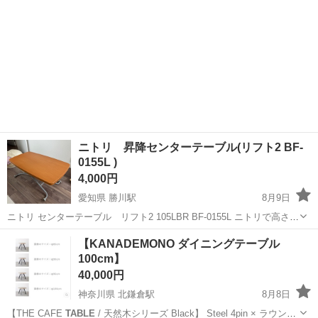
ニトリ 昇降センターテーブル(リフト2 BF-
0155L )
4,000円
愛知県 勝川駅
8月9日
ニトリ センターテーブル リフト2 105LBR BF-0155L ニトリで高さ調
節ができるテーブル ソファに座ってパソコンができる 床に座って食事
愛知
春日井市
勝川駅
テーブル
ニトリ
【KANADEMONO ダイニングテーブル
イスに座って仕事や学習 ガス圧シリンダーで高さ調整できます。 リビ
100cm】
ングに...
40,000円
神奈川県 北鎌倉駅
8月8日
【THE CAFE
TABLE
/ 天然木シリーズ Black】 Steel 4pin × ラウンド