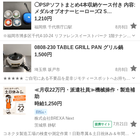
広島
広島市
古市駅
調理器具
Stove
◯PSPソフトまとめ4本収納ケース付き 内容:
メダルオブオナーヒーローズ2 S…
1,210円
福岡県 千代県庁口駅
8月8日
※福岡市博多区千代4-10-24 リファレンスイーストパーク 1階テナント
での受け渡しになります。 配達ご希望の方は要相談できます！ 【メ
福岡
福岡市
千代県庁口駅
ポータブルゲーム
0808-230 TABLE GRILL PAN グリル鍋
ーカー名/商品名/型番】 ◯PSPソフトまとめ4本収納ケース付き 内
1,500円
容...
埼玉県 坂戸市
8月8日
★★★★★ ご自宅にある不要品を是非ジモティースポットへお持ち込
みしませんか？ 家電、趣味・スポーツ・レジャー用品、こども用品、
埼玉
坂戸市
キッチン家電
スポット
≪月収22万円・派遣社員≫機械操作・製造補
衣料服飾品、生活雑貨、家具、本、CD・DVDなどが無料でまとめて持
助
ち込めます！ ※詳細はこ...
時給1,250円
日払い
株式会社BREXA Next
7月21日
提携サイト
茨城県 静駅
コネクタ製造工場の検査や測定作業！日勤専属＆土日祝休み＆年間休
日128日★クリーンルーム内作業★マイカー通勤OK＆無料駐車場あり