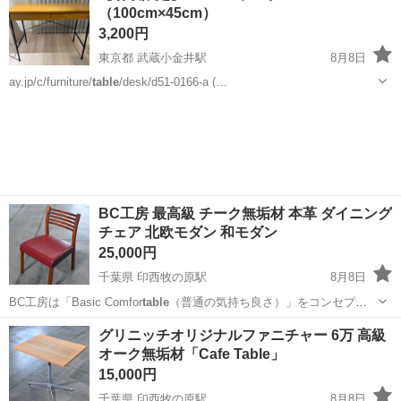
（100cm×45cm）
3,200円
東京都 武蔵小金井駅
8月8日
ay.jp/c/furniture/
table
/desk/d51-0166-a (…
東京
小金井市
武蔵小金井駅
テーブル
BC工房 最高級 チーク無垢材 本革 ダイニング
チェア 北欧モダン 和モダン
25,000円
千葉県 印西牧の原駅
8月8日
BC工房は「Basic Comfor
table
（普通の気持ち良さ）」をコンセプト
に…
千葉
印西市
印西牧の原駅
椅子
本革
グリニッチオリジナルファニチャー 6万 高級
オーク無垢材「Cafe Table」
15,000円
千葉県 印西牧の原駅
8月8日