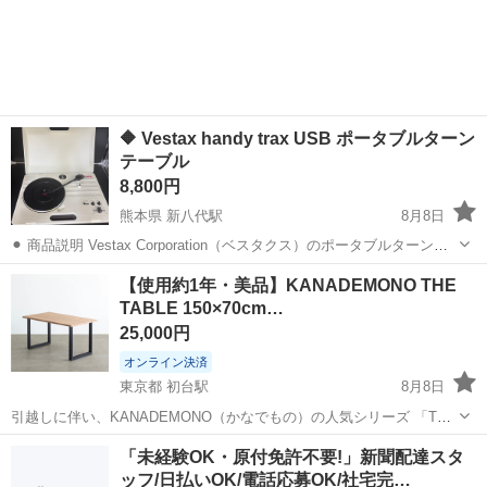
茨城
常陸大宮市
静駅
その他
★就業先食堂利用可！日払い制度あり！《茨城県常陸大宮市》 人気の
工場のお仕事 ◇コネクタ製造工...
🔶 Vestax handy trax USB ポータブルターン
テーブル
8,800円
熊本県 新八代駅
8月8日
⚫︎ 商品説明 Vestax Corporation（ベスタクス）のポータブルターンテ
ーブル「handy trax USB」です。 コンパクトで持ち運びにも便利なポ
熊本
八代市
新八代駅
オーディオ
【使用約1年・美品】KANADEMONO THE
ータブルレコードプレーヤーです。 レコードを手軽に楽しみた...
TABLE 150×70cm…
25,000円
オンライン決済
東京都 初台駅
8月8日
引越しに伴い、KANADEMONO（かなでもの）の人気シリーズ 「THE
TABLE
/ ラバーウッド アッシュグレー × Black Steel - Square H70」
東京
渋谷区
初台駅
テーブル
KANADEMONO
「未経験OK・原付免許不要!」新聞配達スタ
をお譲りします。 2025年5月購入・使用...
ッフ/日払いOK/電話応募OK/社宅完…