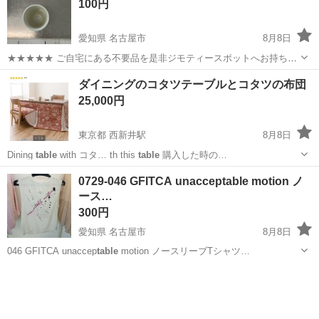
100円
愛知県 名古屋市
8月8日
★★★★★ ご自宅にある不要品を是非ジモティースポットへお持ち込
みしませんか？ 家電、趣味・スポーツ・レジャー用品、こども用品、
愛知
名古屋市
食器
現地
ダイニングのコタツテーブルとコタツの布団
衣料服飾品、生活雑貨、家具、本、CD・DVDなどが無料でまとめて持
25,000円
ち込めます！ ※詳細はこ...
東京都 西新井駅
8月8日
Dining
table
with コタ… th this
table
購入した時の…
東京
足立区
西新井駅
テーブル
コタツ
0729-046 GFITCA unacceptable motion ノ
ース…
300円
愛知県 名古屋市
8月8日
046 GFITCA unaccep
table
motion ノースリーブTシャツ…
愛知
名古屋市
Tシャツ