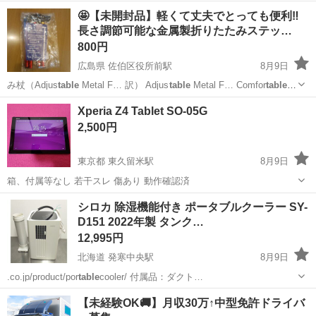
🤩【未開封品】軽くて丈夫でとっても便利‼️
長さ調節可能な金属製折りたたみステッ…
800円
広島県 佐伯区役所前駅
8月9日
み杖（Adjus
table
Metal F… 訳） Adjus
table
Metal F… ​Comfor
table
contour…
広島
広島市
佐伯区役所前駅
その他
Xperia Z4 Tablet SO-05G
2,500円
東京都 東久留米駅
8月9日
箱、付属等なし 若干スレ 傷あり 動作確認済
東京
東久留米市
東久留米駅
電話、ＦＡＸ
シロカ 除湿機能付き ポータブルクーラー SY-
D151 2022年製 タンク…
12,995円
北海道 発寒中央駅
8月9日
.co.jp/product/por
table
cooler/ 付属品：ダクト…
北海道
札幌市
発寒中央駅
季節、空調家電
【未経験OK🚚】月収30万↑中型免許ドライバ