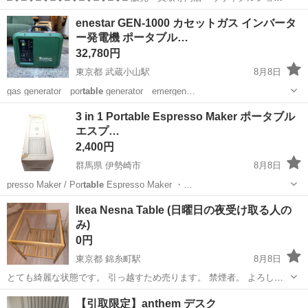
プ ランバールーム LUMBER ROOM 積み込み等で店頭に車停めれま
東京
品川区
武蔵小山駅
テーブル
サイドテーブル
enestar GEN-1000 カセットガス インバータ
す◎ 積み込みお手伝い可能です♪配送も承ります！ 品川区武蔵小山...
ー発電機 ポータブル…
32,780円
東京都 武蔵小山駅
8月8日
gas generator por
table
generator emergen…
東京
品川区
武蔵小山駅
その他
非常用電源
3 in 1 Portable Espresso Maker ポータブル
エスプ…
2,400円
群馬県 伊勢崎市
8月8日
presso Maker / Por
table
Espresso Maker ・…
群馬
伊勢崎市
生活家電
Ikea Nesna Table (日曜日の夜受け取る人の
み)
0円
東京都 錦糸町駅
8月8日
とても綺麗な状態です。 引っ越すため売ります。 禁煙者。 よろしく
お願いします。
東京
江東区
錦糸町駅
テーブル
【引取限定】anthem デスク