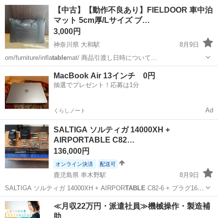
東京
足立区
五反野駅
テーブル
【中古】【動作不良あり】FIELDOOR 車中泊
マット 5cm厚/Lサイズ ブ…
3,000円
神奈川県 大和駅
8月9日
om/furniture/infla
table
mat/ 商品引渡し日時について…
神奈川
大和市
大和駅
その他
FIELDOOR
MacBook Air 13インチ 0円
抽選でプレゼント！応募は1分
Ad
くらしノート
SALTIGA ソルティガ 14000XH +
AIRPORTABLE C82…
136,000円
オンライン決済
配送可
鹿児島県 串木野駅
8月9日
SALTIGA ソルティガ 14000XH + AIRPOR
TABLE
C82-6 + プラグ16本
セット ご覧いただきありがとうございます。 ソルティガの人気タック
鹿児島
いちき串木野市
串木野駅
その他
≪月収22万円・派遣社員≫機械操作・製造補
ルセットになります。 ショア・オフショアのヒラマサ、G...
助