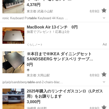
4,378円
東京都 武蔵小山駅
8月9日
ronic Keyboard Por
table
Keyboard 44 Keys …
東京
品川区
武蔵小山駅
鍵盤楽器、ピアノ
MacBook Air 13インチ 0円
抽選でプレゼント！応募は1分
Ad
くらしノート
※本日まで※IKEA ダイニングセット
SANDSBERG サンドスベリ テーブ…
0円
東京都 大岡山駅
8月9日
jp/ja/p/sandsberg-
table
-and-2-chairs-blac…
東京
目黒区
大岡山駅
ダイニングセット
2025年購入のリンナイガスコンロ（LPガス
用）をお譲りします
3,000円
沖縄県 中頭郡
8月9日