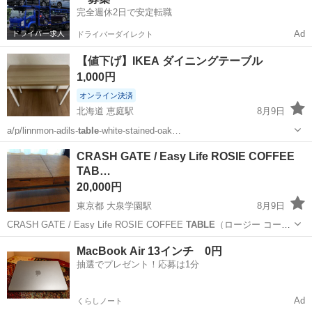
完全週休2日で安定転職
Ad
ドライバーダイレクト
【値下げ】IKEA ダイニングテーブル
1,000円
オンライン決済
北海道 恵庭駅
8月9日
a/p/linnmon-adils-
table
-white-stained-oak…
北海道
千歳市
恵庭駅
テーブル
CRASH GATE / Easy Life ROSIE COFFEE
TAB…
20,000円
東京都 大泉学園駅
8月9日
CRASH GATE / Easy Life ROSIE COFFEE
TABLE
（ロージー コーヒ
ーテーブル） サイズ：幅100 × 奥行60 × 高さ45cm FLYMEeにて約2年
東京
練馬区
大泉学園駅
テーブル
MacBook Air 13インチ 0円
前に購入しました。 使用に伴う多少の使...
抽選でプレゼント！応募は1分
Ad
くらしノート