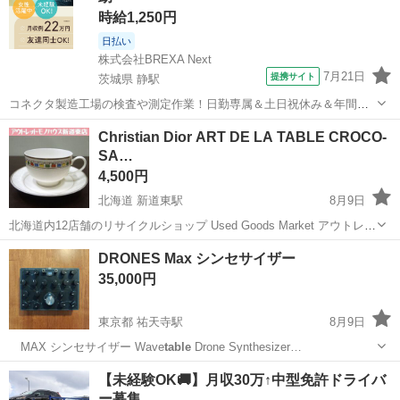
時給1,250円
日払い
株式会社BREXA Next
7月21日
提携サイト
茨城県 静駅
コネクタ製造工場の検査や測定作業！日勤専属＆土日祝休み＆年間休
日128日★クリーンルーム内作業★マイカー通勤OK＆無料駐車場あり
茨城
常陸大宮市
静駅
その他
Christian Dior ART DE LA TABLE CROCO-
★就業先食堂利用可！日払い制度あり！《茨城県常陸大宮市》 人気の
SA…
工場のお仕事 ◇コネクタ製造工...
4,500円
北海道 新道東駅
8月9日
北海道内12店舗のリサイクルショップ Used Goods Market アウトレッ
トモノハウス新道東店です。 ---------------------------------------------------...
北海道
札幌市
新道東駅
食器
Christian Dior
DRONES Max シンセサイザー
35,000円
東京都 祐天寺駅
8月9日
MAX シンセサイザー Wave
table
Drone Synthesizer…
東京
目黒区
祐天寺駅
電子楽器
シンセサイザー
【未経験OK🚚】月収30万↑中型免許ドライバ
ー募集