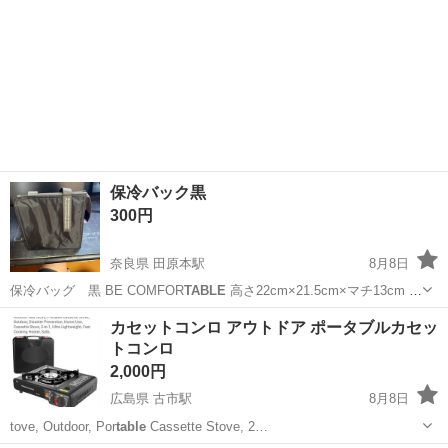
保冷バック黒
300円
奈良県 田原本駅
8月8日
保冷バッグ 黒 BE COMFOR
TABLE
高さ22cm×21.5cm×マチ13cm 材
質…<本体表面>ビニール <本体内面>発泡ポリエチレン
奈良
磯城郡
田原本駅
バッグ
カセットコンロ アウトドア ポータブルカセッ
アルミフィルム
トコンロ
2,000円
広島県 古市駅
8月8日
tove, Outdoor, Por
table
Cassette Stove, 2…