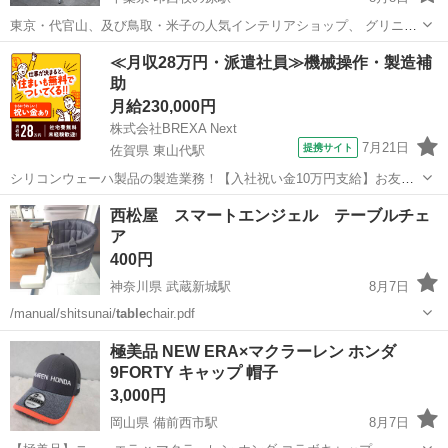
東京・代官山、及び鳥取・米子の人気インテリアショップ、 グリニッ
チオリジナルファニチャーより、 「Cafe
Table
」サイドテーブルのご
千葉
印西市
印西牧の原駅
テーブル
無垢材
≪月収28万円・派遣社員≫機械操作・製造補
紹介です。 スタンダードなデザインと豊富なバリエーションにより、
助
様々な空...
月給230,000円
株式会社BREXA Next
7月21日
提携サイト
佐賀県 東山代駅
シリコンウェーハ製品の製造業務！【入社祝い金10万円支給】お友達
やカップルとの応募OK◎年間休日129日＆休出なしでプライベート充
佐賀
伊万里市
東山代駅
その他
西松屋 スマートエンジェル テーブルチェ
実♪業務はクリーンルームで快適作業◎自社正社員登用制度あり★1食
ア
300円～の格安食堂あり！《佐...
400円
神奈川県 武蔵新城駅
8月7日
/manual/shitsunai/
table
chair.pdf
神奈川
川崎市
武蔵新城駅
ベビー用品
​極美品 NEW ERA×マクラーレン ホンダ
9FORTY キャップ 帽子
3,000円
岡山県 備前西市駅
8月7日