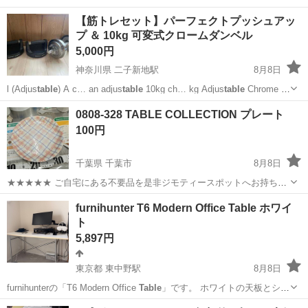
φ66 - 100 - ラバーウッド AshGray / 100cm ＊説明書あり 閲覧ありが
神奈川
鎌倉市
北鎌倉駅
テーブル
【筋トレセット】パーフェクトプッシュアッ
とうございます。 今年に購...
プ ＆ 10kg 可変式クロームダンベル
5,000円
神奈川県 二子新地駅
8月8日
l (Adjus
table
) A c… an adjus
table
10kg ch… kg Adjus
table
Chrome …
ly adjus
table
from 3.…
神奈川
川崎市
二子新地駅
フィットネス、トレーニング
0808-328 TABLE COLLECTION プレート
100円
千葉県 千葉市
8月8日
★★★★★ ご自宅にある不要品を是非ジモティースポットへお持ち込
みしませんか？ 家電、趣味・スポーツ・レジャー用品、こども用品、
千葉
千葉市
食器
現地
furnihunter T6 Modern Office Table ホワイ
衣料服飾品、生活雑貨、家具、本、CD・DVDなどが無料でまとめて持
ト
ち込めます！ ※詳細はこ...
5,897円
東京都 東中野駅
8月8日
furnihunterの「T6 Modern Office
Table
」です。 ホワイトの天板とシル
バーカラーのフレームを組み合わせた、シンプルなオフィスデスクで
東京
中野区
東中野駅
オフィス用家具
Office