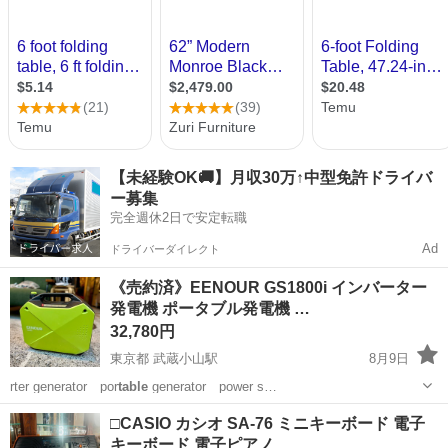
【未経験OK🚚】月収30万↑中型免許ドライバ
ー募集
完全週休2日で安定転職
Ad
ドライバーダイレクト
《売約済》EENOUR GS1800i インバーター
発電機 ポータブル発電機 …
32,780円
東京都 武蔵小山駅
8月9日
rter generator por
table
generator power s…
東京
品川区
武蔵小山駅
その他
インバーター
□CASIO カシオ SA-76 ミニキーボード 電子
キーボード 電子ピアノ …