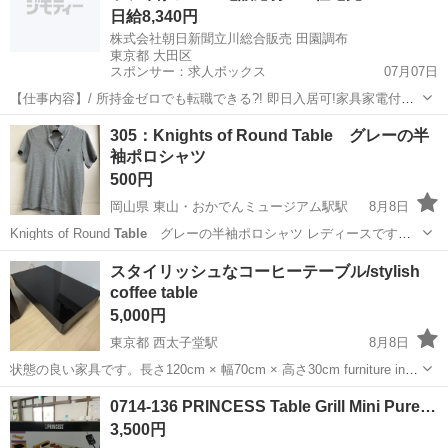
日給8,340円
株式会社朝日新聞立川総合販売 田園調布
東京都 大田区
スポンサー：求人ボックス
07月07日
【仕事内容】/ 所持金ゼロでも転職できる?! 即日入居可!家具家電付き
の寮・社宅あり! 引っ越しや上京の費用は”すべて”負担します 必ず面
アルバイト・パート
305：Knights of Round Table グレーの半
接!電話面接もOK! 魅力ポイント 家具家電付きの寮・社宅を完備 無資
袖ポロシャツ
格・未経験OK! 年齢...
500円
岡山県 東山・おかでんミュージアム駅駅
8月8日
Knights of Round
Table
グレーの半袖ポロシャツ レディースです。
多少シミがあるような・・・ 引取りの際に、再度ご確認くださいま
岡山
岡山市
東山・おかでんミュージアム駅駅
スタイリッシュなコーヒーテーブル/stylish
せ。 取りに来られる方限定でお願いします。 ...
coffee table
ポロシャツ
5,000円
東京都 西太子堂駅
8月8日
状態の良い家具です。長さ120cm × 幅70cm × 高さ30cm furniture in
good condition. length 120 cm x width 70 cm x height 30 cm
東京
世田谷区
西太子堂駅
収納家具
0714-136 PRINCESS Table Grill Mini Pure…
3,500円