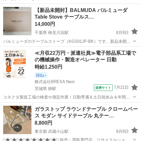
大阪
大阪市
ソファ
【新品未開封】BALMUDA バルミューダ
Table Stove テーブルス…
14,000円
千葉県 検見川浜駅
8月8日
バルミューダのテーブルストーブ（KGS01JP-BK）です。新品未開封
の状態で保管しております。スタイリッシュなデザインで、食卓を彩
千葉
千葉市
検見川浜駅
生活家電
Stove
≪月収22万円・派遣社員≫電子部品系工場で
るカセットコンロです。 【ブランド】BALMUDA 【商品名】
Table
の機械操作・製造オペレーター 日勤
Stove 【型...
時給1,250円
日払い
株式会社BREXA Next
7月21日
提携サイト
茨城県 静駅
コネクタ製造工場の検査や測定作業！日勤専属＆土日祝休み＆年間休
日128日★クリーンルーム内作業★マイカー通勤OK＆無料駐車場あり
茨城
常陸大宮市
静駅
その他
ガラストップ ラウンドテーブル クロームベー
★就業先食堂利用可！日払い制度あり！《茨城県常陸大宮市》 人気の
ス モダン サイドテーブル 丸テー…
工場のお仕事 ◇コネクタ製造工...
8,800円
東京都 武蔵小山駅
8月8日
□◆□◆□◆□◆□◆□◆□◆□◆□ 販売・買取専門店 リサイクルショッ