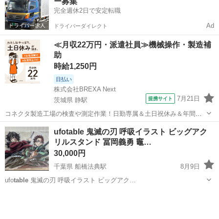
ー募集
完全週休2日で安定転職
Ad
ドライバーダイレクト
≪月収22万円・派遣社員≫機械操作・製造補
助
時給1,250円
日払い
株式会社BREXA Next
7月21日
提携サイト
茨城県 静駅
コネクタ製造工場の検査や測定作業！日勤専属＆土日祝休み＆年間休
日128日★クリーンルーム内作業★マイカー通勤OK＆無料駐車場あり
茨城
常陸大宮市
静駅
その他
ufotable 鬼滅の刃 呼吸イラスト ビッグアク
★就業先食堂利用可！日払い制度あり！《茨城県常陸大宮市》 人気の
リルスタンド 冨岡義勇 竈…
工場のお仕事 ◇コネクタ製造工...
30,000円
千葉県 船橋法典駅
8月9日
ufo
table
鬼滅の刃 呼吸イラスト ビッグアク…
千葉
船橋市
船橋法典駅
その他
竈門炭治郎