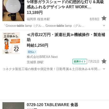
✨球形ガラスシェードの幻想的な灯り＆高級
す。在宅勤務、勉強、パソコン作業などに適しています。 【型番】...
感あふれるデザイン✨ ART WORK…
13,189円
福岡県 桜並木駅
8月8日
「Groove-
table
lamp（グル… Groove-
table
lamp（グル…
福岡
大野城市
桜並木駅
その他
≪月収22万円・派遣社員≫機械操作・製造補
助
時給1,250円
日払い
株式会社BREXA Next
7月21日
提携サイト
茨城県 静駅
コネクタ製造工場の検査や測定作業！日勤専属＆土日祝休み＆年間休
日128日★クリーンルーム内作業★マイカー通勤OK＆無料駐車場あり
茨城
常陸大宮市
静駅
その他
★就業先食堂利用可！日払い制度あり！《茨城県常陸大宮市》 人気の
工場のお仕事 ◇コネクタ製造工...
0729-120 TABLEWARE 食器