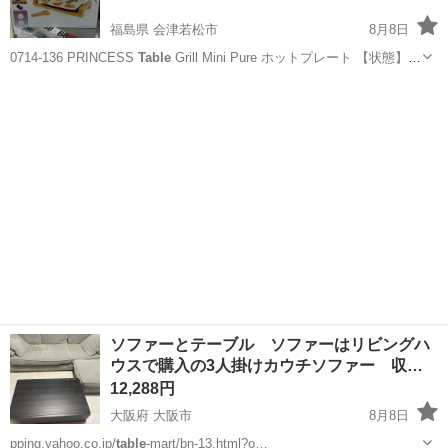
福島県 会津若松市
8月8日
0714-136 PRINCESS
Table
Grill Mini Pure ホットプレート 【状態】
・使用に伴う多少のスレ、キズ、落としきれない汚れなどございます
福島
会津若松市
キッチン家電
Mini
・詳細は現地でご確認ください ・お値引...
ソファーとテーブル ソファーはリビングハ
ウスで購入の3人掛けカウチソファー 収…
12,288円
大阪府 大阪市
8月8日
pping.yahoo.co.jp/
table
-mart/bn-13.html?o…