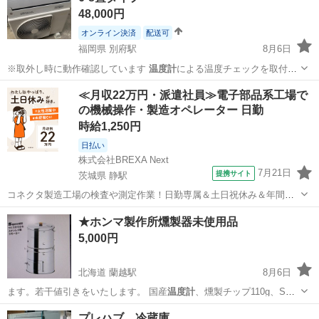
48,000円
オンライン決済
配送可
福岡県 別府駅
8月6日
※取外し時に動作確認しています
温度計
による温度チェックを取付後
に行います …
福岡
福岡市
別府駅
季節、空調家電
ルーム
≪月収22万円・派遣社員≫電子部品系工場で
の機械操作・製造オペレーター 日勤
時給1,250円
日払い
株式会社BREXA Next
7月21日
提携サイト
茨城県 静駅
コネクタ製造工場の検査や測定作業！日勤専属＆土日祝休み＆年間休
日128日★クリーンルーム内作業★マイカー通勤OK＆無料駐車場あり
茨城
常陸大宮市
静駅
その他
★ホンマ製作所燻製器未使用品
★就業先食堂利用可！日払い制度あり！《茨城県常陸大宮市》 人気の
5,000円
工場のお仕事 ◇コネクタ製造工...
北海道 蘭越駅
8月6日
ます。若干値引きをいたします。 国産
温度計
、燻製チップ110g、S字
フック、網載…
北海道
磯谷郡
蘭越駅
調理器具
プレハブ 冷蔵庫