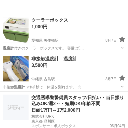
クーラーボックス
1,000円
愛知県 矢作橋駅
8月7日
温度計
付きのクーラーボックスです。 容量は5…
愛知
岡崎市
矢作橋駅
その他
クーラーボックス
非接触温度計 温度計
3,500円
沖縄県 古島駅
8月7日
非接触
温度計
☆約1秒で、体温を測れます。 ☆…
沖縄
那覇市
古島駅
その他
温度計
交通誘導警警備員スタッフ/日払い・当日振り
込みOK/週2～・短期OK/年齢不問
日給1万円～1万2,000円
株式会社URK
東京都 品川区
スポンサー：求人ボックス
06月04日