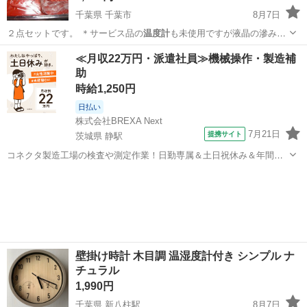
千葉県 千葉市
8月7日
２点セットです。 ＊サービス品の
温度計
も未使用ですが液晶の滲みが
隅に有り電池…
千葉
千葉市
調理器具
温度計
≪月収22万円・派遣社員≫機械操作・製造補
助
時給1,250円
日払い
株式会社BREXA Next
7月21日
提携サイト
茨城県 静駅
コネクタ製造工場の検査や測定作業！日勤専属＆土日祝休み＆年間休
日128日★クリーンルーム内作業★マイカー通勤OK＆無料駐車場あり
茨城
常陸大宮市
静駅
その他
★就業先食堂利用可！日払い制度あり！《茨城県常陸大宮市》 人気の
工場のお仕事 ◇コネクタ製造工...
壁掛け時計 木目調 温湿度計付き シンプル ナ
チュラル
1,990円
千葉県 新八柱駅
8月7日