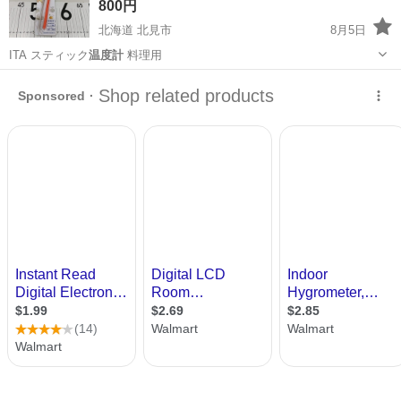
800円
北海道 北見市
8月5日
ITA スティック
温度計
料理用
北海道
北見市
調理器具
温度計