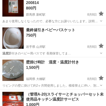
200814
800円
群馬県 新町駅
8月8日
あまり使用しなくなったので、必要な方にお譲りいたします。説明書
や合格証もあります。デジタルランド株式会社製 型番：DL-
群馬
佐波郡
新町駅
その他
温度計
最終値引きベビーバスケット
200814 RoHS ISO 9001 単４電池２本使用
750円
岩手県 山岸駅
8月8日
温度計
付きのベビー用バスです 長期保管してま…
岩手
盛岡市
山岸駅
その他
ベビー
壁掛け時計 湿度・温度計付き
1,500円
福岡県 大橋駅
8月8日
リビングの壁に掛けて約2ヶ月間使用しました。模様替えに伴い、別の
時計に買い替えたため出品いたします。【商品の状態】動作確認済み
福岡
福岡市
大橋駅
時計
温度計
（管理A-20)スライサーとチョッパーセット未
です（電波受信/時計の進みなど問題ありません）。使用期間が短いた
使用品キッチン温度計サービス
め全体的には綺麗ですが、設置・取り...
1,000円