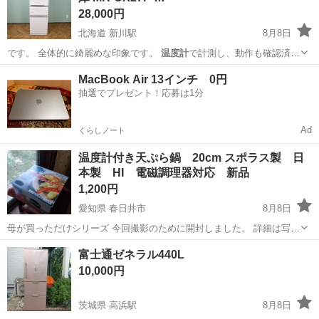
28,000円
北海道 新川駅
8月8日
です。 全体的に綺麗めな印象です。
温度計
で計測し、動作も確認済み
です。 外部…
北海道
札幌市
新川駅
キッチン家電
MacBook Air 13インチ 0円
抽選でプレゼント！応募は1分
Ad
くらしノート
温度計付き天ぷら鍋 20cm スポラス製 日
本製 HI 電磁調理器対応 新品
1,200円
愛知県 春日井市
8月8日
母が買っただけシリーズ 今回撮影のために開封しました。 詳細は写真
にあります。
愛知
春日井市
調理器具
温度計
富士通ゼネラル440L
10,000円
茨城県 高浜駅
8月8日