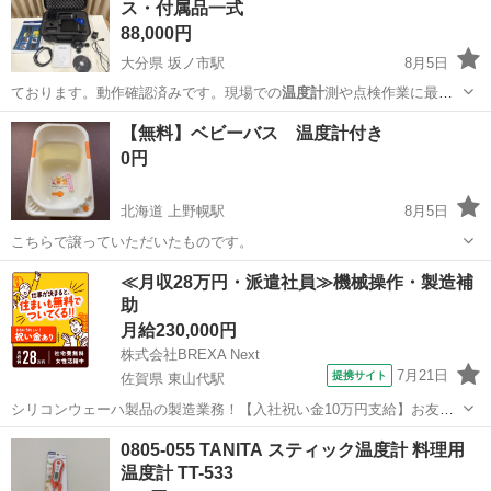
ス・付属品一式
88,000円
大分県 坂ノ市駅
8月5日
ております。動作確認済みです。現場での
温度計
測や点検作業に最適
です。 【ブランド…
大分
大分市
坂ノ市駅
カメラ
【無料】ベビーバス 温度計付き
0円
北海道 上野幌駅
8月5日
こちらで譲っていただいたものです。
北海道
北広島市
上野幌駅
ベビー用品
ベビーバス
≪月収28万円・派遣社員≫機械操作・製造補
助
月給230,000円
株式会社BREXA Next
7月21日
提携サイト
佐賀県 東山代駅
シリコンウェーハ製品の製造業務！【入社祝い金10万円支給】お友達
やカップルとの応募OK◎年間休日129日＆休出なしでプライベート充
佐賀
伊万里市
東山代駅
その他
0805-055 TANITA スティック温度計 料理用
実♪業務はクリーンルームで快適作業◎自社正社員登用制度あり★1食
温度計 TT-533
300円～の格安食堂あり！《佐...