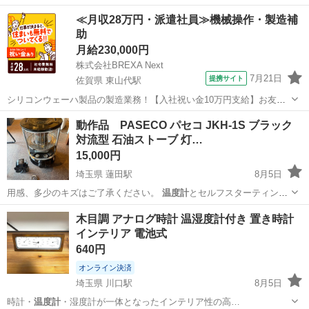
個人判断かつ…
広島
福山市
東福山駅
子供用品
≪月収28万円・派遣社員≫機械操作・製造補
助
月給230,000円
株式会社BREXA Next
7月21日
提携サイト
佐賀県 東山代駅
シリコンウェーハ製品の製造業務！【入社祝い金10万円支給】お友達
やカップルとの応募OK◎年間休日129日＆休出なしでプライベート充
佐賀
伊万里市
東山代駅
その他
動作品 PASECO パセコ JKH-1S ブラック
実♪業務はクリーンルームで快適作業◎自社正社員登用制度あり★1食
対流型 石油ストーブ 灯…
300円～の格安食堂あり！《佐...
15,000円
埼玉県 蓮田駅
8月5日
用感、多少のキズはご了承ください。
温度計
とセルフスターティング
ヒートファンお譲…
埼玉
蓮田市
蓮田駅
季節、空調家電
パセコ
木目調 アナログ時計 温湿度計付き 置き時計
インテリア 電池式
640円
オンライン決済
埼玉県 川口駅
8月5日
時計・
温度計
・湿度計が一体となったインテリア性の高…