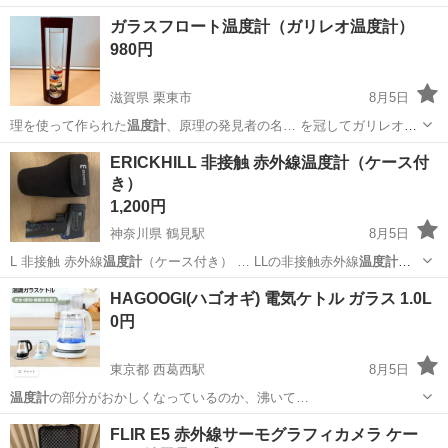
埼玉
川口市
川口駅
家電
ガラスフロート温度計（ガリレオ温度計）
980円
滋賀県 栗東市
8月5日
理を使って作られた
温度計
、原理の発見者の名… を冠してガリレオ
温
度計
と呼ばれています。… が狭いため、実際に
温度計
として使用する
滋賀
栗東市
インテリア雑貨/小物
ERICKHILL 非接触 赤外線温度計（ケース付
には…
き）
1,200円
神奈川県 鶴見駅
8月5日
L 非接触 赤外線
温度計
（ケース付き） … LLの非接触赤外線
温度計
で
す。 料理…
神奈川
横浜市
鶴見駅
キッチン家電
HAGOOGI(ハゴオギ) 電気ケトル ガラス 1.0L
0円
東京都 西葛西駅
8月5日
温度計
の部分がおかしくなっているのか、沸いて…
東京
江戸川区
西葛西駅
キッチン家電
FLIR E5 赤外線サーモグラフィカメラ ケー