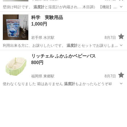
壁掛け時計です。
温度計
と湿度計が内蔵され… 木目調） 【機能】
温
度計
、湿度計 【状態】…
千葉
松戸市
新八柱駅
時計
科学 実験用品
1,000円
岩手県 水沢駅
8月7日
利用出来る方に、お譲りしたいです。
温度計
とセットでお譲りしま
す。 見てるだけで…
岩手
奥州市
水沢駅
本/CD/DVD
リッチェル ふかふかベビーバス
800円
福岡県 東郷駅
8月7日
使わなくなりました 箱はありません
温度計
もよかったらどうぞ🛀
福岡
宗像市
東郷駅
子供用品