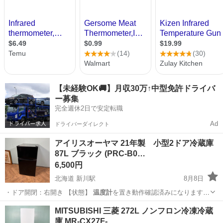
【未経験OK🚚】月収30万↑中型免許ドライバ
ー募集
完全週休2日で安定転職
Ad
ドライバーダイレクト
アイリスオーヤマ 21年製 小型2ドア冷蔵庫
87L ブラック (PRC-B0…
6,500円
北海道 新川駅
8月8日
・ドア開閉：右開き 【状態】
温度計
を置き動作確認済みになります。
出品に…
北海道
札幌市
新川駅
キッチン家電
MITSUBISHI 三菱 272L ノンフロン冷凍冷蔵
庫 MR-CX27F-…