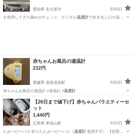
愛知県 名古屋市
8月6日
を使用してガス漏れのチェック、デジタル
温度計
で吹き出し口の温度
確認をしますので安心…
愛知
名古屋市
家電
取り付け
赤ちゃんお風呂の湯温計
232円
愛媛県 道後温泉駅
8月6日
赤ちゃんお風呂の湯温計 ♯湯温計 ♯
温度計
愛媛
松山市
道後温泉駅
ベビー用品
温度計
【26日まで値下げ】赤ちゃんバラエティーセ
ット
1,440円
広島県 東福山駅
8月5日
たみベビーバス 折りたたみベビーバス（
温度計
使用不可） 【状態】