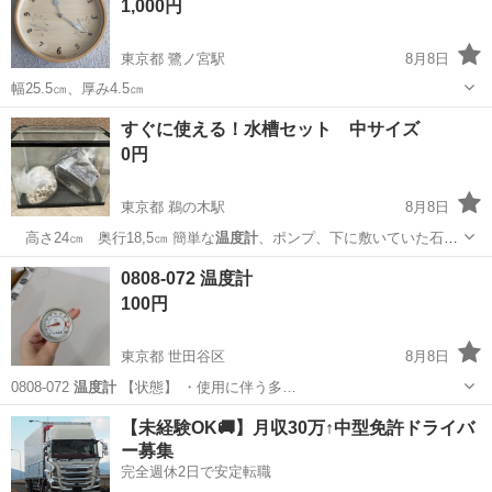
1,000円
東京都 鷺ノ宮駅
8月8日
幅25.5㎝、厚み4.5㎝
東京
中野区
鷺ノ宮駅
その他
すぐに使える！水槽セット 中サイズ
0円
東京都 鵜の木駅
8月8日
高さ24㎝ 奥行18,5㎝ 簡単な
温度計
、ポンプ、下に敷いていた石も
一緒にお渡…
東京
大田区
鵜の木駅
その他
水槽
0808-072 温度計
100円
東京都 世田谷区
8月8日
0808-072
温度計
【状態】 ・使用に伴う多…
東京
世田谷区
調理器具
現地
【未経験OK🚚】月収30万↑中型免許ドライバ
ー募集
完全週休2日で安定転職