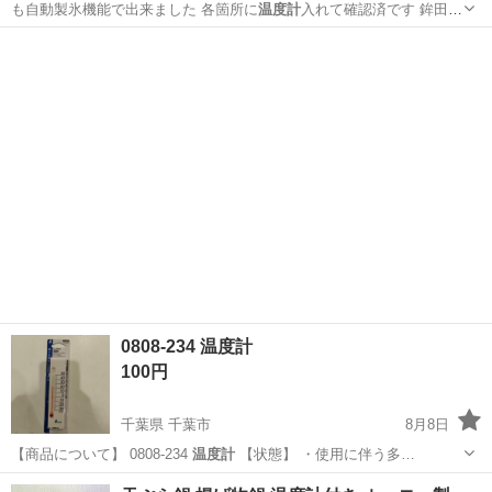
も自動製氷機能で出来ました 各箇所に
温度計
入れて確認済です 鉾田市
です。
茨城
鉾田市
高浜駅
キッチン家電
0808-234 温度計
100円
千葉県 千葉市
8月8日
【商品について】 0808-234
温度計
【状態】 ・使用に伴う多…
千葉
千葉市
その他
現地