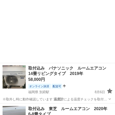
沖縄
那覇市
牧志駅
その他
取付込み パナソニック ルームエアコン
14畳リビングタイプ 2019年
58,000円
オンライン決済
配送可
福岡県 別府駅
8月6日
※取外し時に動作確認しています
温度計
による温度チェックを取付後
に行います …
福岡
福岡市
別府駅
季節、空調家電
ルーム
取付込み 東芝 ルームエアコン 2020年
6-8畳タイプ