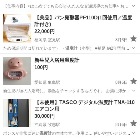
【仕事内容】<はじめてでも安心!かんたんな交通誘導のお仕事> お願
いするのは、住宅街の工事現場で車や人を安全に誘導するお仕事で
アルバイト・パート
【美品】パン発酵器PF110D(1回使用／温度
す。 工事現場といっても、住宅街が多いので、交通量は少なめで落ち
計付き)
着いた環境。 しかも、複雑な片側交互通行...
22,000円
福岡県 室見駅
8月6日
ため保証期間は切れています） ・
温度計
（小型） ■補足 約2年弱前
に…
福岡
福岡市
室見駅
キッチン家電
温度計
新生児入浴用温度計
100円
愛知県 亀島駅
8月6日
新生児の頃の入浴時に、湯温をチェックするものです。 お湯に浮かば
せ温度をチェックするタイプです 子供と一緒に湯船に入る前までの数
愛知
名古屋市
亀島駅
ベビー用品
新生児
【未使用】TASCO デジタル温度計 TNA-110
ヶ月の使用です。 その後自宅保管 中古品になるため、ご理解頂ける方
エアコン用
のみご購入お願いします ...
30,000円
沖縄県 牧志駅
8月6日
ポンスが非常に速い
温度計
の本体です。使用に… 使いやすいデジタル
温度計
です。 ●高精度・…