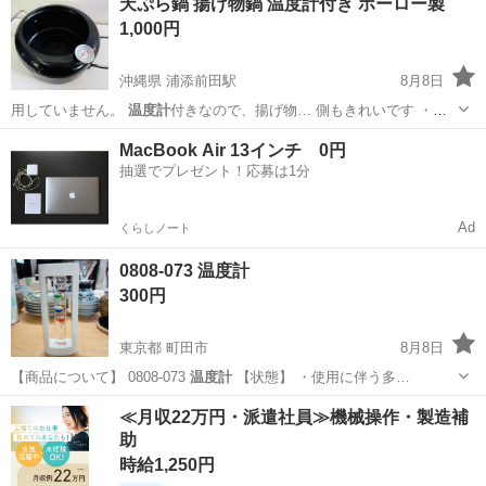
天ぷら鍋 揚げ物鍋 温度計付き ホーロー製
1,000円
沖縄県 浦添前田駅
8月8日
用していません。
温度計
付きなので、揚げ物… 側もきれいです ・
温
度計
付き ・簡単に清掃… れしやすい ✅
温度計
付きで揚げ物初心者…
沖縄
浦添市
浦添前田駅
調理器具
MacBook Air 13インチ 0円
抽選でプレゼント！応募は1分
Ad
くらしノート
0808-073 温度計
300円
東京都 町田市
8月8日
【商品について】 0808-073
温度計
【状態】 ・使用に伴う多…
東京
町田市
家庭用品
現地
≪月収22万円・派遣社員≫機械操作・製造補
助
時給1,250円