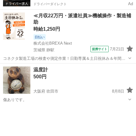
Ad
ドライバーダイレクト
≪月収22万円・派遣社員≫機械操作・製造補
助
時給1,250円
日払い
株式会社BREXA Next
7月21日
提携サイト
茨城県 静駅
コネクタ製造工場の検査や測定作業！日勤専属＆土日祝休み＆年間休
日128日★クリーンルーム内作業★マイカー通勤OK＆無料駐車場あり
茨城
常陸大宮市
静駅
その他
温度計
★就業先食堂利用可！日払い制度あり！《茨城県常陸大宮市》 人気の
500円
工場のお仕事 ◇コネクタ製造工...
大阪府 吹田市
8月8日
傷ありです。
大阪
吹田市
アクセサリー
温度計