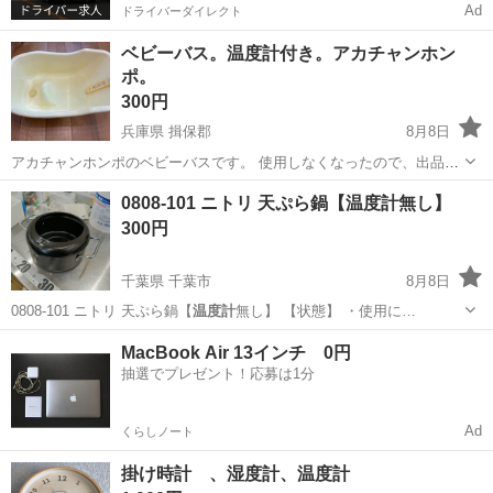
Ad
ドライバーダイレクト
ベビーバス。温度計付き。アカチャンホン
ポ。
300円
兵庫県 揖保郡
8月8日
アカチャンホンポのベビーバスです。 使用しなくなったので、出品し
ます。
兵庫
揖保郡
ベビー用品
0808-101 ニトリ 天ぷら鍋【温度計無し】
300円
千葉県 千葉市
8月8日
0808-101 ニトリ 天ぷら鍋【
温度計
無し】 【状態】 ・使用に…
千葉
千葉市
調理器具
温度計
MacBook Air 13インチ 0円
抽選でプレゼント！応募は1分
Ad
くらしノート
掛け時計 、湿度計、温度計