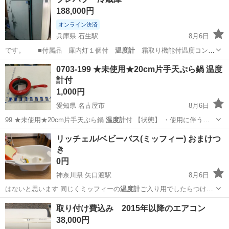
188,000円
オンライン決済
兵庫県 石生駅
8月6日
です。 ■付属品 庫内灯１個付
温度計
霜取り機能付温度コント
ローラ …
兵庫
丹波市
石生駅
キッチン家電
0703-199 ★未使用★20cm片手天ぷら鍋 温度
計付
1,000円
愛知県 名古屋市
8月6日
99 ★未使用★20cm片手天ぷら鍋
温度計
付 【状態】 ・使用に伴う…
愛知
名古屋市
調理器具
リユース
リッチェル/ベビーバス(ミッフィー) おまけつ
き
0円
神奈川県 矢口渡駅
8月6日
はないと思います 同じくミッフィーの
温度計
ご入り用でしたらつけま
す
神奈川
川崎市
矢口渡駅
ベビー用品
取り付け費込み 2015年以降のエアコン
38,000円