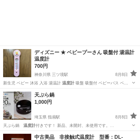
ディズニー ★ ベビープーさん 吸盤付 湯温計
温度計
700円
神奈川県 三ツ境駅
8月8日
新生児 ベビー 沐浴 入浴 湯温計
温度計
吸盤 吸盤付 ベビーバス ベビ
ー用品…
神奈川
横浜市
三ツ境駅
ベビー用品
プーさん
天ぷら鍋
1,000円
埼玉県 指扇駅
8月8日
天ぷら鍋
温度計
付きです！ 新品、未開封、未使用です。…
埼玉
さいたま市
指扇駅
キッチン家電
中古美品 非接触式温度計 型番：DL-