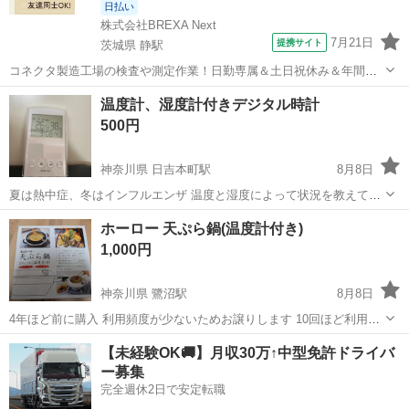
日払い
株式会社BREXA Next
7月21日
提携サイト
茨城県 静駅
コネクタ製造工場の検査や測定作業！日勤専属＆土日祝休み＆年間休
日128日★クリーンルーム内作業★マイカー通勤OK＆無料駐車場あり
茨城
常陸大宮市
静駅
その他
温度計、湿度計付きデジタル時計
★就業先食堂利用可！日払い制度あり！《茨城県常陸大宮市》 人気の
500円
工場のお仕事 ◇コネクタ製造工...
神奈川県 日吉本町駅
8月8日
夏は熱中症、冬はインフルエンザ 温度と湿度によって状況を教えてく
れます。 不具合なく現役で使っておりましたが 新しく買い替え予定な
神奈川
横浜市
日吉本町駅
家庭用品
湿度計
ホーロー 天ぷら鍋(温度計付き)
ので 必要な方にお譲りいたします。 5年ほど使用していおります。 ノ
1,000円
ークレーム、ノーリター...
神奈川県 鷺沼駅
8月8日
4年ほど前に購入 利用頻度が少ないためお譲りします 10回ほど利用で
箱や鍋に多少の使用感あり
神奈川
横浜市
鷺沼駅
調理器具
【未経験OK🚚】月収30万↑中型免許ドライバ
ー募集
完全週休2日で安定転職