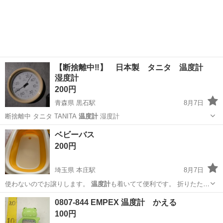
【断捨離中‼️】 日本製 タニタ 温度計
湿度計
200円
青森県 黒石駅
8月7日
断捨離中 タニタ TANITA
温度計
湿度計
青森
黒石市
黒石駅
その他
湿度計
ベビーバス
200円
埼玉県 本庄駅
8月7日
使わないのでお譲りします。
温度計
も着いてて便利です。 折りたたみ
式で…
埼玉
本庄市
本庄駅
子供用品
0807-844 EMPEX 温度計 かえる
100円