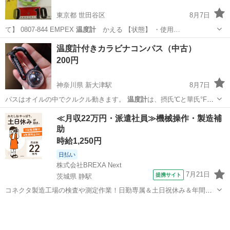
東京都 世田谷区
8月7日
て】 0807-844 EMPEX
温度計
かえる 【状態】 ・使用…
東京
世田谷区
その他
温度計
温度計付きカラビナコンパス（中古）
200円
神奈川県 新大津駅
8月7日
パスはオイルの中でクルクル動きます。
温度計
は、摂氏℃と華氏°Fに
なっています。 …
神奈川
横須賀市
新大津駅
その他
コンパス
≪月収22万円・派遣社員≫機械操作・製造補
助
時給1,250円
日払い
株式会社BREXA Next
7月21日
提携サイト
茨城県 静駅
コネクタ製造工場の検査や測定作業！日勤専属＆土日祝休み＆年間休
日128日★クリーンルーム内作業★マイカー通勤OK＆無料駐車場あり
茨城
常陸大宮市
静駅
その他
★就業先食堂利用可！日払い制度あり！《茨城県常陸大宮市》 人気の
工場のお仕事 ◇コネクタ製造工...