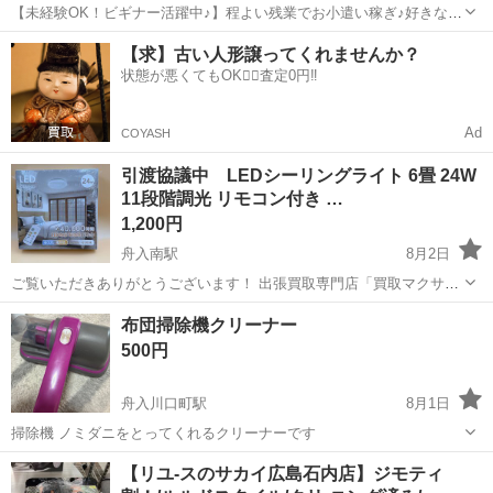
【未経験OK！ビギナー活躍中♪】程よい残業でお小遣い稼ぎ♪好きな髪
色でOK♪ くるま部品の順序付け・仕分け・運搬 業務内容詳細】 自動
広島
広島市
その他
【求】古い人形譲ってくれませんか？
車部品の順序付け、運搬。 入荷するパーツを出荷先毎に伝票を確認し
状態が悪くてもOK🙆‍♀️査定0円‼️
仕分けします。 書いてあ...
Ad
COYASH
引渡協議中 LEDシーリングライト 6畳 24W
11段階調光 リモコン付き …
1,200円
舟入南駅
8月2日
ご覧いただきありがとうございます！ 出張買取専門店「買取マクサス
広島西店」です。 お部屋の雰囲気をおしゃれに演出してくれる、星空
広島
広島市
舟入南駅
その他
布団掃除機クリーナー
デザインのLEDシーリングライトが未開封の新品状態で入荷いたしま
500円
した！4.5〜6畳に対...
舟入川口町駅
8月1日
掃除機 ノミダニをとってくれるクリーナーです
広島
広島市
舟入川口町駅
その他
クリーナー
【リユ-スのサカイ広島石内店】ジモティ