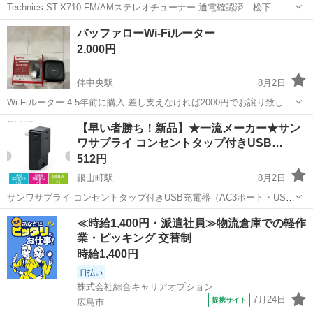
Technics ST-X710 FM/AMステレオチューナー 通電確認済 松下
Panasonic パナソニック 商品説明 Technics（テクニクス）製の
広島
広島市
舟入川口町駅
その他
Technics
バッファローWi-Fiルーター
FM/AMステレオチューナー ST-X710 です。松下電器...
2,000円
伴中央駅
8月2日
Wi-Fiルーター 4.5年前に購入 差し支えなければ2000円でお譲り致しま
す。 宜しくお願い致します。
広島
広島市
伴中央駅
その他
【早い者勝ち！新品】★一流メーカー★サン
ワサプライ コンセントタップ付きUSB…
512円
銀山町駅
8月2日
サンワサプライ コンセントタップ付きUSB充電器（AC3ポート・USB
Type-C搭載・自動判別機能・最大合計5.1A・ブラック） 700-
広島
広島市
銀山町駅
その他
≪時給1,400円・派遣社員≫物流倉庫での軽作
AC018BK ⚫︎新品 サンワダイレクトにて ¥2,530で購入 ⚫︎在...
業・ピッキング 交替制
時給1,400円
日払い
株式会社綜合キャリアオプション
7月24日
提携サイト
広島市