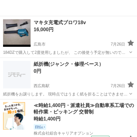
マキタ充電式ブロワ18v
16,000円
広島市
7月26日
184DZで購入して2度使用しましたが、 この後使う予定が無いので出
品しました。 傷等も見当たらず綺麗な状態です。 付属品も有ります。
広島
広島市
その他
ブロワ
紙折機(ジャンク・修理ベース）
画像で確認して下さい。 ブロワ本体と、フラットノズル Aのセットで
0円
の 出品に...
西広島駅
7月26日
紙折機をお譲りします。 現時点ではうまく紙を折ることはできませ
ん。 修理が得意な方や部品取りとしてご活用いただける方におすすめ
広島
広島市
西広島駅
その他
部品
≪時給1,400円・派遣社員≫自動車系工場での
です。原因はローラーの滑りや内部部品の不具合かもしれませんが、
軽作業・ピッキング 交替制
正確な原因は分かりません。 外観...
時給1,400円
日払い
株式会社綜合キャリアオプション