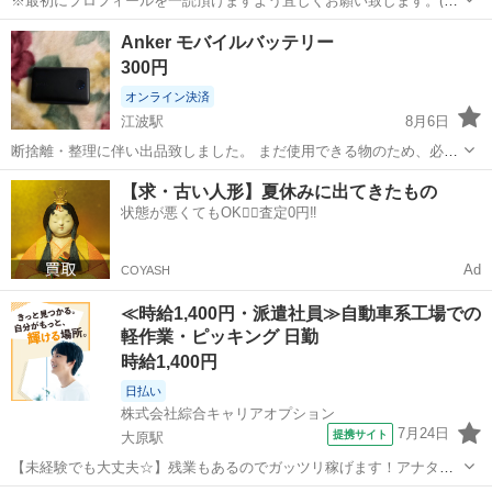
※最初にプロフィールを一読頂けますよう宜しくお願い致します。(当
店のアカウントである《リサイクルはっぴ〜》をタップして頂ければ
広島
広島市
中島駅
その他
アロマディフューザー
Anker モバイルバッテリー
プロフィール及び商品の全てをご覧頂けますのでご確認下さいませ。)
300円
無印良品の超音波アロマディフュ...
オンライン決済
江波駅
8月6日
断捨離・整理に伴い出品致しました。 まだ使用できる物のため、必要
な方にお譲りできればと思います。 8月7日(金)15時以降 8月8日(土)終
広島
広島市
江波駅
その他
【求・古い人形】夏休みに出てきたもの
日 限定した日時ですが、合わせて頂けると幸いです。 メッセージの返
状態が悪くてもOK🙆‍♀️査定0円‼️
信が手間なので...
Ad
COYASH
≪時給1,400円・派遣社員≫自動車系工場での
軽作業・ピッキング 日勤
時給1,400円
日払い
株式会社綜合キャリアオプション
7月24日
提携サイト
大原駅
【未経験でも大丈夫☆】残業もあるのでガッツリ稼げます！アナタら
しく♪髪型自由☆ くるまドア・マフラー部品のプレス機セット・段取