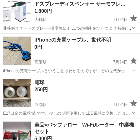
ドスプレーディスペンサー サーモフレ…
立】 各種工具（...
1,800円
大町駅
7月24日
非接触でオートスプレー+温度検知！ 二つの機能をひとつに 非接触 温
度計 ＋ オートディスペンサー 東亜産業 ニューハンドスプレーディス
広島
広島市
大町駅
その他
ディスペンサー
iPhoneの充電ケーブル、世代不明
ペンサー サーモフレッシュ TOAMIT TOA-TMF-001 大容量 6...
0円
高須駅
7月24日
iPhoneの充電ケーブルということはわかるのですが、どの世代かは不
明です。(割と初期のやつだと思います) かなり綺麗な状態です。 半年
広島
広島市
高須駅
その他
ケーブル
電球
前頃には そのiPhoneもあったため充電で使用できていたことは確認済
250円
みですが、そのi...
西原駅
7月24日
E17口金の電球4点です。少しの期間使用してLED電球に交換したまま
閉まっていました。使用できるとは思います。電球が切れててとりあ
広島
広島市
西原駅
その他
電球
美品⭐︎バッファロー Wi-Fiルーター 中継機
えず何かあれば良いという方がいらっしゃればよろしくお願いしま
セット
す。
5,000円