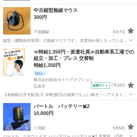
中古縦型無線マウス
300円
下祇園駅
8月7日
縦型（腱鞘炎対策用）の無線マウスです。 充電池が弱くなっています
が、まだ使用可能です。 有線で使用も可能です。 よろしくお願いしま
広島
広島市
下祇園駅
その他
≪時給1,350円・派遣社員≫自動車系工場での
す。
組立・加工・プレス 交替制
時給1,350円
日払い
株式会社綜合キャリアオプション
7月24日
提携サイト
広島市
【未経験の方大歓迎♪】1H程度/日の残業でちょい稼ぎ！ヘアスタイル
自由☆ 自動車ホイールの仕分け・運搬 【業務内容詳細】 自動車ホイ
広島
広島市
その他
バートル バッテリー✖️2
ールの順序付け、運搬。 入荷するパーツを出荷先毎に伝票を確認し仕
10,000円
分けします。 約3名でチ...
三滝駅
8月6日
バートル リチウムイオンバッテリー バッテリー✖️2 充電器 USB対