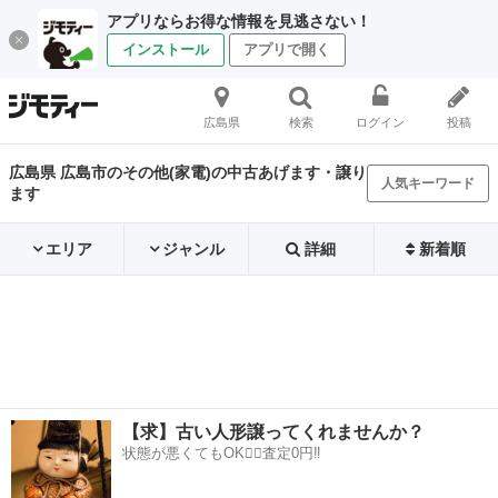
アプリならお得な情報を見逃さない！
インストール
アプリで開く
広島県
検索
ログイン
投稿
広島県 広島市のその他(家電)の中古あげます・譲り
人気キーワード
ます
エリア
ジャンル
詳細
新着順
【求】古い人形譲ってくれませんか？
状態が悪くてもOK🙆‍♀️査定0円‼️