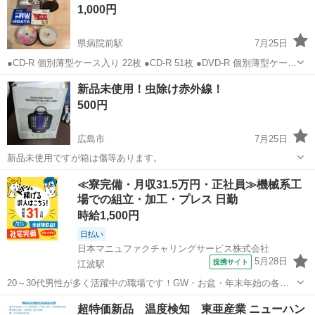
1,000円
県病院前駅
7月25日
●CD-R 個別薄型ケース入り 22枚 ●CD-R 51枚 ●DVD-R 個別薄型ケース
入り 10枚 ●DVD-RW 個別薄型ケース入り 5枚 ◯CD-R 約40枚
広島
広島市
県病院前駅
その他
DVD
新品未使用！虫除け赤外線！
◯CD-R 約10枚 ●は未開封新品 ◯は開封済。お...
500円
広島市
7月25日
新品未使用ですが箱は傷等あります。
広島
広島市
その他
新品
≪寮完備・月収31.5万円・正社員≫機械系工
場での組立・加工・プレス 日勤
時給1,500円
日払い
日本マニュファクチャリングサービス株式会社
5月28日
提携サイト
江波駅
20～30代男性が多く活躍中の職場です！GW・お盆・年末年始の各休
暇あり♪お得に利用できる食堂や家電備品つきの寮完備で生活サポート
広島
広島市
江波駅
その他
超特価新品 温度検知 東亜産業 ニューハン
も万全★ 人気の工場のお仕事/hiro240908 ★航空機機体製造★ 【組