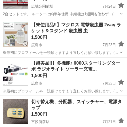
広域公園前駅
7月24日
2台セットです。 ルーターは約半年使用 中継機は1週間も使わず…(ほ
ぼ未使用) メッシュWi-Fiを導入した為不要になりました。
広島
広島市
広域公園前駅
その他
【未使用品‼️】マクロス 電撃殺虫器 2way ラ
ケット＆スタンド 殺虫機 虫…
1,500円
広島市
7月23日
※最初にプロフィールを一読頂けますよう宜しくお願い致します。(当
店のアカウントである《リサイクルはっぴ〜》をタップして頂ければ
広島
広島市
その他
マクロス
【超美品‼️】多機能♪ 6000スターリングター
プロフィール及び商品の全てをご覧頂けますのでご確認下さいませ。)
ボ ラジオライト ソーラー充電…
マクロスの電撃殺虫器になります...
1,500円
広島市
7月22日
※最初にプロフィールを一読頂けますよう宜しくお願い致します。(当
店のアカウントである《リサイクルはっぴ〜》をタップして頂ければ
広島
広島市
その他
ライト
切り替え機、分配器、スイッチャー、電源タ
プロフィール及び商品の全てをご覧頂けますのでご確認下さいませ。)
ップ
ラジオライトになります。 《...
1,500円
市役所前駅
7月21日