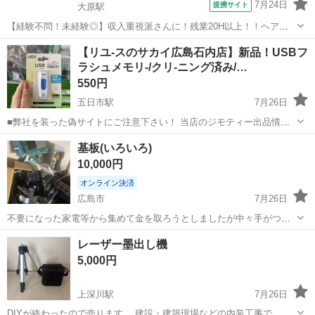
7月24日
提携サイト
大原駅
【経験不問！未経験◎】収入重視派さんに！残業20H以上！！ヘアス
タイル自由☆ くるま部品の溶接・組立 【業務内容詳細】 部品を機械
広島
広島市
大原駅
その他
【リユ-スのサカイ広島石内店】新品！USBフ
にセット&取り出し、自動車部品(ドア、マフラー)の溶接・組立作業・
ラシュメモリ-/クリ-ニング済み/…
ラインへの部品の段取 お...
550円
五日市駅
7月26日
■弊社を装った偽サイトにご注意下さい！ 当店のジモティー出品情
報、画像が複数の偽サイトに転載されていることが確認されておりま
広島
広島市
五日市駅
その他
サカイ
基板(いろいろ)
す。 これらのサイトに関しましては、当店とは一切関係がございませ
10,000円
ん。 偽サイトへのアクセス...
オンライン決済
広島市
7月26日
不要になった家電等から集めて金を取ろうとしましたが中々手がつけ
られず現在に至ります。
広島
広島市
その他
基板
レーザー墨出し機
5,000円
上深川駅
7月26日
DIYが終わったので売ります。 建設・建築現場などの内装工事で、垂