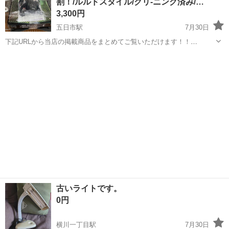
割！/ルルドスタイル/クリ-ニング済み/…
3,300円
五日市駅
7月30日
下記URLから当店の掲載商品をまとめてご覧いただけます！！
https://jmty.jp/profiles/639922827fb74d2e84221f68/articles ...
広島
広島市
五日市駅
その他
古いライトです。
0円
横川一丁目駅
7月30日