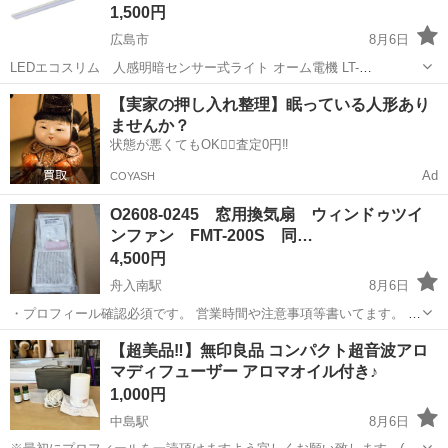
1,500円
広島市
8月6日
LEDエコスリム 人感明暗センサー式ライト オーム電機 LT-
NLEST09D-HP ・9W 昼白色 ※詳細仕様は下記のメーカーサイトでご
広島
広島市
その他
【実家の押し入れ整理】眠っている人形あり
確認ください。 https://www.ohm-electric.co.jp/pr...
ませんか？
状態が悪くてもOK🙆‍♀️査定0円‼️
Ad
COYASH
O2608-0245 窓用換気扇 ウィンドゥツイ
ンファン FMT-200S 同…
4,500円
舟入南駅
8月6日
・プロフィール確認必須です。 営業時間や注意事項等書いてます。 ・
購入希望の方は取りに来られるご希望の日にちと時間を○日○時と明記
広島
広島市
舟入南駅
その他
換気扇
【超美品‼️】無印良品 コンパクト超音波アロ
してご連絡お願い致します。 ご覧頂きありがとうございます。 幅約
マディフューザー アロマオイル付き♪
28.2c...
1,000円
中島駅
8月6日