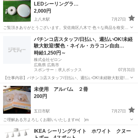
LEDシーリングラ…
2,000円
上八木駅
7月27日
ご覧頂きありがとうございます。安佐南区八木で 色々な商品を格安販
売しております。 まとめてご購入して頂ければ、お値引きさせて頂き
広島
広島市
上八木駅
その他
ウォールナット
パチンコ店スタッフ/日払い、週払いOK!未経
ます！ (3%から10%程度) 限界価格の商品もございますので場合によっ
験大歓迎!髪色・ネイル・カラコン自由…
ては値引きが出来ない...
時給1,250円～
株式会社ゼロン
広島県 広島市
スポンサー：求人ボックス
07月31日
【仕事内容】パチンコ店スタッフ/日払い、週払いOK!未経験大歓迎!髪
色・ネイル・カラコン自由!夏も冬も快適な店舗内勤務 職場見学も実施
アルバイト・パート
未使用 アルバム ２冊
中 <給与> 時給1250円～ <勤務地> 広島県 広島市安佐南区 <最寄駅>毘
200円
沙門台駅 エンタ...
五日市駅
7月27日
ご理解ある方よろしくお願いいたしますm(__)m
広島
広島市
五日市駅
その他
IKEA シーリングライト ホワイト クヌー
トボー 4スポット