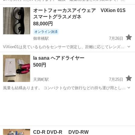
直（縦）や水平（横）の正確な基準線を出すための計測工具です。 よ
広島
広島市
上深川駅
その他
オートフォーカスアイウェア ViXion 01S
ろしくお願いします。
スマートグラスメガネ
88,000円
オンライン決済
御幸橋駅
7月26日
ViXion01は見ているものをセンサーで測定し、距離に応じてレンズの
形状を瞬時に変化させ、ピント調節をサポートするアイウェアです。
広島
広島市
御幸橋駅
その他
la sana ヘアドライヤー
近くも遠くもスムーズなピント調節体験を提供します。 自分が強度の
500円
近視のため、合わなかったので...
天満町駅
7月25日
風量も結構あります。 コンパクトなので旅行などの持ち運び用として
買っていましたが、2回ほどしか使っていません。 動作確認済みで
広島
広島市
天満町駅
その他
す。 ドライヤー 美品
CD-R DVD-R DVD-RW