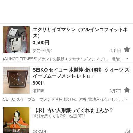
エクササイズマシン（アルインコフィットネ
ス）
3,500円
安芸中野駅
8月8日
(ALINCO FITNESS)ブランドの振動エクササイズマシンです。 機能：
全身を3次元（3D）振動で鍛える、新しいエクササイズマシンです。
広島
広島市
安芸中野駅
その他
マシン
SEIKO セイコー 木製枠 掛け時計 クオーツ ス
付属品：抵抗ハンドルとエクササイズ用リストリモコンが付属してい
イープムーブメント レトロ」
ます。使用期間...
500円
瀬野駅
8月7日
SEIKO スイープムーブメント使用 掛け時計木枠 電池入れるとしっか
り動きます。 数年使用していましたご理解ある方よろしくお願いしま
広島
広島市
瀬野駅
その他
SEIKO
【求】古い人形譲ってくれませんか？
す。
状態が悪くてもOK🙆‍♀️査定0円‼️
Ad
COYASH