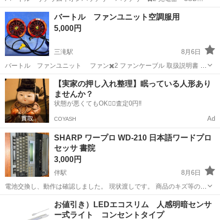
応 取扱説明書
広島
広島市
三滝駅
その他
バートル ファンユニット空調服用
5,000円
三滝駅
8月6日
バートル ファンユニット ファン✖️2 ファンケーブル 取扱説明書 数
年前に購入して使用してました。 中古品ですので、傷や汚れなどある
広島
広島市
三滝駅
その他
【実家の押し入れ整理】眠っている人形あり
ものとお考えください。
ませんか？
状態が悪くてもOK🙆‍♀️査定0円‼️
Ad
COYASH
SHARP ワープロ WD-210 日本語ワードプロ
セッサ 書院
3,000円
伴駅
8月6日
電池交換し、動作は確認しました。 現状渡しです。 商品のキズ等の使
用感については素人目で見る限り使用上のものと思います。
広島
広島市
伴駅
その他
書院
お値引き）LEDエコスリム 人感明暗センサ
ー式ライト コンセントタイプ