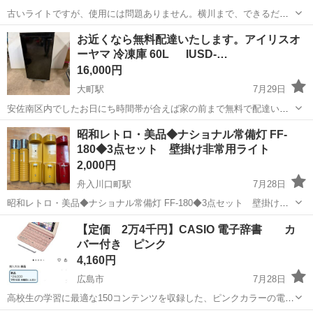
古いライトですが、使用には問題ありません。横川まで、できるだけ
早くとりにきてくれる方を優先させていただきます。 よろしくおねが
広島
広島市
横川一丁目駅
その他
ライト
お近くなら無料配達いたします。アイリスオ
いします。
ーヤマ 冷凍庫 60L IUSD-…
16,000円
大町駅
7月29日
安佐南区内でしたお日にち時間帯が合えば家の前まで無料で配達いた
します。 よろしくお願いいたします。 それ以外の地域の方で配達ご希
広島
広島市
大町駅
その他
IUSD
昭和レトロ・美品◆ナショナル常備灯 FF-
望の方は3000円～配達いたしますのでお気軽にお問い合わせくださ
180◆3点セット 壁掛け非常用ライト
い。 動作確認済みです...
2,000円
舟入川口町駅
7月28日
昭和レトロ・美品◆ナショナル常備灯 FF-180◆3点セット 壁掛け非
常用ライト 壁や柱に取り付けて、本体を引き抜くだけで、自動的に点
広島
広島市
舟入川口町駅
その他
【定価 2万4千円】CASIO 電子辞書 カ
灯するタイプの常備灯です。 ほぼ未使用レベルの美品。動作チェック
バー付き ピンク
済み。 ※単1電池は...
4,160円
広島市
7月28日
高校生の学習に最適な150コンテンツを収録した、ピンクカラーの電子
辞書本体です。 - メーカー: CASIO - カラー: ピンク 現在でも中古市場