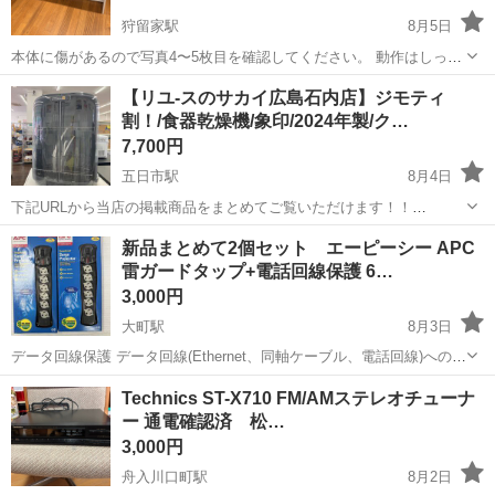
狩留家駅
8月5日
本体に傷があるので写真4〜5枚目を確認してください。 動作はしっか
りと確認してます。 フリマアプリで18000〜25000円で取引されてるの
広島
広島市
狩留家駅
その他
電子ピアノ
【リユ-スのサカイ広島石内店】ジモティ
でかなりお得だと思います。 配送は有料ですが可能ですのでご相談く
割！/食器乾燥機/象印/2024年製/ク…
ださい。 よ...
7,700円
五日市駅
8月4日
下記URLから当店の掲載商品をまとめてご覧いただけます！！
https://jmty.jp/profiles/639922827fb74d2e84221f68/articles ...
広島
広島市
五日市駅
その他
新品まとめて2個セット エーピーシー APC
雷ガードタップ+電話回線保護 6…
3,000円
大町駅
8月3日
データ回線保護 データ回線(Ethernet、同軸ケーブル、電話回線)への保
護機能は、サージから機器をより完全に防護します。 データ回線から
広島
広島市
大町駅
その他
Surge
Technics ST-X710 FM/AMステレオチューナ
侵入する“裏口”サージは、電力線からのサージと同じくらいに機器の損
ー 通電確認済 松…
傷の原因となる...
3,000円
舟入川口町駅
8月2日