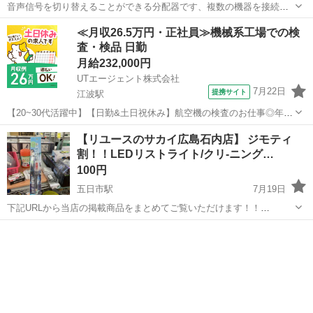
音声信号を切り替えることができる分配器です、複数の機器を接続し
ている場合に、手元で簡単に切り替えが可能です
広島
広島市
市役所前駅
その他
分配器
≪月収26.5万円・正社員≫機械系工場での検
査・検品 日勤
月給232,000円
UTエージェント株式会社
7月22日
提携サイト
江波駅
【20~30代活躍中】【日勤&土日祝休み】航空機の検査のお仕事◎年休
125日♪月収26万円可◆未経験OK！《Jdyi1C》 詳細情報 ◇航空機の胴
広島
広島市
江波駅
その他
【リユースのサカイ広島石内店】 ジモティ
体パネルの検査員◇ 出荷製品の品質を支える検査業務などをお任せし
割！！LEDリストライト/クリ-ニング…
ます！ ...
100円
五日市駅
7月19日
下記URLから当店の掲載商品をまとめてご覧いただけます！！
https://jmty.jp/profiles/639922827fb74d2e84221f68/articles ...
広島
広島市
五日市駅
その他
サカイ