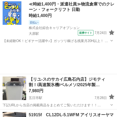
広島
広島市
その他
電子辞書
≪時給1,400円・派遣社員≫物流倉庫でのクレ
などで手頃な学習用端末として人気があります。その主な特徴...
ーン・フォークリフト 日勤
時給1,400円
日払い
株式会社綜合キャリアオプション
7月24日
提携サイト
大原駅
【未経験OK！ビギナー活躍中♪】ガッツリ稼げる残業月20H以上！ く
るまドア・マフラー部品のフォーク運搬・仕分け 【業務内容詳細】 自
広島
広島市
大原駅
その他
動車部品(ドア)を社内運搬用車もしくはフォークリフトに乗って自動車
部品が入ったラックや...
【リユ-スのサカイ広島石内店】ジモティ
割！/高速製氷機/ベルメソ/2025年製…
7,980円
五日市駅
7月28日
下記URLから当店の掲載商品をまとめてご覧いただけます！！
https://jmty.jp/profiles/639922827fb74d2e84221f68/articles ...
広島
広島市
五日市駅
その他
サカイ
51915f CL12DL-5.1WFM アイリスオーヤマ