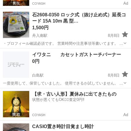
Ad
COYASH
石2608-0350 ロック式（抜け止め式）延長コ
ード 15A 10m 黒 型…
1,500円
舟入南駅
8月8日
・プロフィール確認必須です。 営業時間や注意事項等書いてます。 ・
購入希望の方は取りに来られるご希望の日にちと時間を○日○時と明記
広島
広島市
舟入南駅
その他
イワタニ カセットガストーチバーナー
してご連絡お願い致します。 ご覧頂きありがとうございます。 個人保
0円
管されていた物です...
白島駅
8月8日
一度使用して、保管していました。 使用できるか試していません。 8
月8日16時半にセブンイレブンの駐車場に来れる方にお譲りします。
広島
広島市
白島駅
その他
イワタニ
【求・古い人形】夏休みに出てきたもの
状態が悪くてもOK🙆‍♀️査定0円‼️
Ad
COYASH
CASIO置き時計目覚まし時計