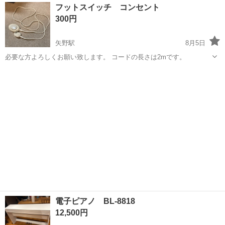
広島
広島市
大原駅
その他
フットスイッチ コンセント
り 【業務内容詳細】 自動車部品(ドア、マフラー)部品をプレス機械に
300円
セット&取り出し、ラインへ...
矢野駅
8月5日
必要な方よろしくお願い致します。 コードの長さは2mです。
広島
広島市
矢野駅
その他
コンセント
電子ピアノ BL-8818
12,500円