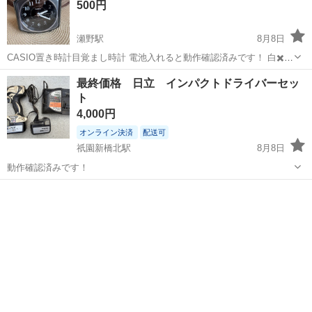
500円
瀬野駅
8月8日
CASIO置き時計目覚まし時計 電池入れると動作確認済みです！ 白✖️黒
のモノトーン置き時計です。
広島
広島市
瀬野駅
その他
最終価格 日立 インパクトドライバーセッ
ト
4,000円
オンライン決済
配送可
祇園新橋北駅
8月8日
動作確認済みです！
広島
広島市
祇園新橋北駅
その他
インパクトドライバー