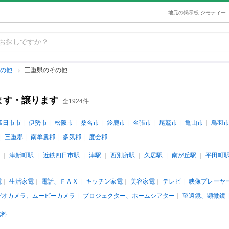
地元の掲示板 ジモティー
その他
三重県のその他
ます・譲ります
全1924件
四日市市
伊勢市
松阪市
桑名市
鈴鹿市
名張市
尾鷲市
亀山市
鳥羽
三重郡
南牟婁郡
多気郡
度会郡
津新町駅
近鉄四日市駅
津駅
西別所駅
久居駅
南が丘駅
平田町
電
生活家電
電話、ＦＡＸ
キッチン家電
美容家電
テレビ
映像プレーヤ
デオカメラ、ムービーカメラ
プロジェクター、ホームシアター
望遠鏡、顕微鏡
無料