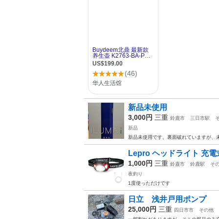
新品未使用
3,000円
三重
鈴鹿市
三日市駅
新品
新品未使用です、裏面破れていますが、
Lepro ヘッドライト 充電式 
1,000円
三重
鈴鹿市
鈴鹿駅
そ
夜釣り
1度使っただけです
日立 浅井戸用ポンプ
25,000円
三重
四日市市
その他