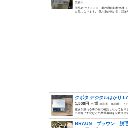
業務用
商品名:ライスミニ 業務用自動精米機 メー
出品になります。 運ぶ車が無い為、現地
クボタ デジタルはかり LA-
1,500円
三重
亀山市
亀山駅
そ
重さが測れる事のみの確認となっておりま
己紹介に予定などの共通事項を記載させ
BRAUN ブラウン 脱毛器 Si