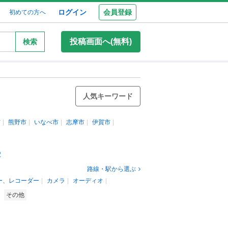
ログイン
会員登録
初めての方へ
投稿画面へ(無料)
検索
人気キーワード
市
熊野市
いなべ市
志摩市
伊賀市
駅
路線・駅から選ぶ
ー、レコーダー
カメラ
オーディオ
その他