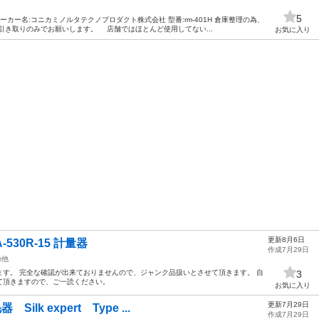
5
カー名:コニカミノルタテクノプロダクト株式会社 型番:rm-401H 倉庫整理の為、
引き取りのみでお願いします。 店舗ではほとんど使用してない...
お気に入り
更新8月6日
530R-15 計量器
作成7月29日
の他
す。 完全な確認が出来ておりませんので、ジャンク品扱いとさせて頂きます。 自
3
て頂きますので、ご一読ください。
お気に入り
更新7月29日
lk expert Type ...
作成7月29日