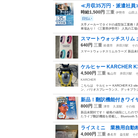
≪月収35万円・派遣社員
時給1,500円
三重
伊勢市
山田上
日払い
大手メーカーでタイヤの成型加工業務！高
車場あり！《三重県伊勢市》 人気の工場の
スマートウォッチスリム 
640円
三重
鈴鹿市
井田川駅
その
スマートウォッチスリムカラーズ 新品未
ケルヒャー KARCHER K
4,500円
三重
亀山市
井田川駅
KARCHER
こちらは ケルヒャー KARCHER K3
ン、バリオスプレーランス、デッキブラシ
新品！翻訳機能付きワイヤ
800円
三重
津市
久居駅
その他
新品未開封です！ 破格の値段にしたので
たライブ翻訳機能を搭載し、Bluetooth
ライスミニ 業務用自動精
4,000円
三重
桑名市
益生駅
そ