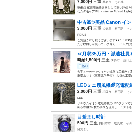
7,000円
三重
桑名市
その他
稼働品 家庭用光美容器として高い評価を
なムダ毛ケアIPL（Intense Pulsed 
中古🌺✨美品 Canon イ
3,000円
三重
多気郡
相可駅
そ
PIXUS
ご覧頂き有り難うございます♥︎︎∗︎*゜ 💜
たが数回しか使っていません。 インクは無
≪月収35万円・派遣社員
時給1,500円
三重
伊勢市
山田上
日払い
大手メーカーでタイヤの成型加工業務！高
車場あり！《三重県伊勢市》 人気の工場の
LEDミニ扇風機🌈充電配
2,000円
三重
松阪市
相可駅
そ
LED
リチウムイオン電池搭載のLEDファンで
める専用の7枚の羽根を使用し、ミストを遠
目覚まし時計
500円
三重
四日市市
塩浜駅
その
目覚まし