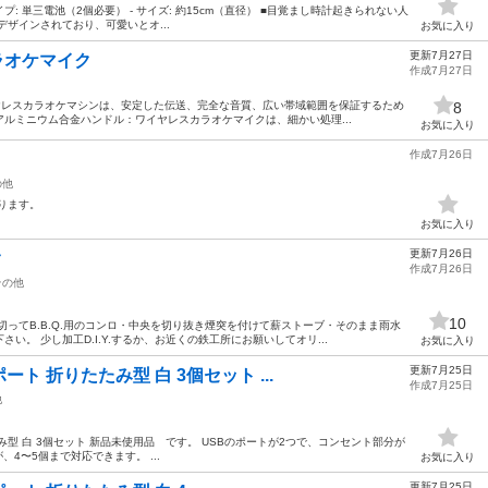
池タイプ: 単三電池（2個必要） - サイズ: 約15cm（直径） ■目覚まし時計起きられない人
ザインされており、可愛いとオ...
お気に入り
更新7月27日
ラオケマイク
作成7月27日
イヤレスカラオケマシンは、安定した伝送、完全な音質、広い帯域範囲を保証するため
8
 アルミニウム合金ハンドル：ワイヤレスカラオケマイクは、細かい処理...
お気に入り
作成7月26日
の他
ります。
お気に入り
更新7月26日
ク
作成7月26日
その他
10
切ってB.B.Q.用のコンロ・中央を切り抜き煙突を付けて薪ストーブ・そのまま雨水
。 少し加工D.I.Y.するか、お近くの鉄工所にお願いしてオリ...
お気に入り
更新7月25日
ート 折りたたみ型 白 3個セット ...
作成7月25日
他
み型 白 3個セット 新品未使用品 です。 USBのポートが2つで、コンセント部分が
4〜5個まで対応できます。 ...
お気に入り
更新7月25日