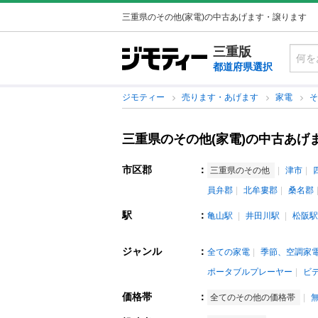
三重県のその他(家電)の中古あげます・譲ります
三重版
都道府県選択
ジモティー
売ります・あげます
家電
三重県のその他(家電)の中古あげ
市区郡
：
三重県のその他
津市
員弁郡
北牟婁郡
桑名郡
駅
：
亀山駅
井田川駅
松阪駅
ジャンル
：
全ての家電
季節、空調家
ポータブルプレーヤー
ビ
価格帯
：
全てのその他の価格帯