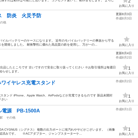
換すれば動作は可能だと思います。 コンセント繋いで、動作音もします。 よろし
2
お気に入り
更新8月3日
ス 防炎 火災予防
作成8月3日
の他
バイルバッテリーのケースになります。 近年のモバイルバッテリーの事故から守る
を開発しました。 耐衝撃性に優れた高品質の鉄を使用し、万が一の...
お気に入り
更新8月4日
作成8月2日
に出品したところです 古いですので安全に取り扱ってください ※お取引場所は毎週日
1
知らせします。
お気に入り
作成8月2日
たたみワイヤレス充電スタンド
スタンド iPhone、Apple Watch、AirPodsなどが充電できるものです 新品未開封
1
下さい
お気に入り
作成8月1日
源 PB-1500A
駅
その他
1
00A CYGNUS（シグナス） 複数の出力ポートに埃汚れやサビがございます。 （画像
認済みです。 ※ACアダプター、ジャンプスターターケ...
お気に入り