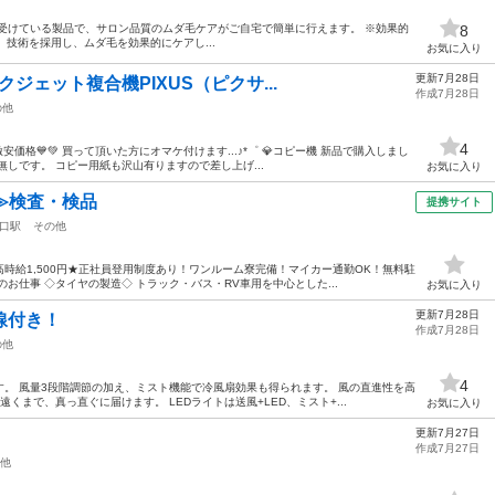
受けている製品で、サロン品質のムダ毛ケアがご自宅で簡単に行えます。 ※効果的
8
Light）技術を採用し、ムダ毛を効果的にケアし...
お気に入り
更新7月28日
ンクジェット複合機PIXUS（ピクサ...
作成7月28日
の他
4
❤激安価格💙💚 買って頂いた方にオマケ付けます...♪*゜ 💎コピー機 新品で購入しまし
しです。 コピー用紙も沢山有りますので差し上げ...
お気に入り
≫検査・検品
提携サイト
口駅
その他
時給1,500円★正社員登用制度あり！ワンルーム寮完備！マイカー通勤OK！無料駐
お仕事 ◇タイヤの製造◇ トラック・バス・RV車用を中心とした...
お気に入り
更新7月28日
線付き！
作成7月28日
の他
4
す。 風量3段階調節の加え、ミスト機能で冷風扇効果も得られます。 風の直進性を高
くまで、真っ直ぐに届けます。 LEDライトは送風+LED、ミスト+...
お気に入り
更新7月27日
作成7月27日
他