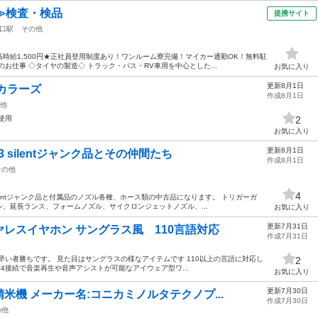
≫検査・検品
提携サイト
口駅
その他
時給1,500円★正社員登用制度あり！ワンルーム寮完備！マイカー通勤OK！無料駐
お仕事 ◇タイヤの製造◇ トラック・バス・RV車用を中心とした...
お気に入り
更新8月1日
カラーズ
作成8月1日
他
使用
2
お気に入り
更新8月1日
3 silentジャンク品とその仲間たち
作成8月1日
その他
4
 silentジャンク品と付属品のノズル各種、ホース類の中古品になります。 トリガーガ
、延長ランス、フォームノズル、サイクロンジェットノズル、...
お気に入り
更新7月31日
レスイヤホン サングラス風 110言語対応
作成7月31日
早い者勝ちです。 見た目はサングラスの様なアイテムです 110以上の言語に対応し
2
 5.4接続で音楽再生や音声アシストが可能なアイウェア型ワ...
お気に入り
更新7月30日
米機 メーカー名:コニカミノルタテクノプ...
作成7月30日
の他