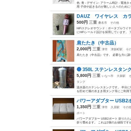
色: 青 - デザイン: アラーム時計 - 電
用 子供や起きるのが難しい人々のためにデ
DAUZ ワイヤレス カ
500円
三重
桑名市
その他
HiFiステレオサウンド：ポータブルワ
にHiFiシールド設計を採用しています。
肩たたき（中古品）
2,000円
三重
津市
津新町駅
そ
肩たたき（中古品）です。 必要な方に譲
🔵 350L ステンレスタン
5,800円
三重
いなべ市
大泉駅
タンク
温水器のステンレスタンクです。 半分に
を貯めて畑の水まき用タンク等にご利用下さい
パワーアダプター USB2ポ
1,350円
三重
津市
久居駅
その
ポート
パワーアダプター USB2ポート 折りたた
折り畳めます。 これは2個のお値段ですが、