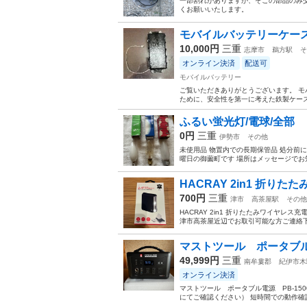
一部割れがありますが、そこの部品のみ交
くお願いいたします。
モバイルバッテリーケー
10,000円
三重
志摩市
鵜方駅
そ
オンライン決済
配送可
モバイルバッテリー
ご覧いただきありがとうございます。 モ
ために、安全性を第一に考えた鉄製ケース
ふるい蛍光灯/電球/全部
0円
三重
伊勢市
その他
未使用品 物置内での長期保管品 処分前
曜日の御薗町です 場所はメッセージでお
HACRAY 2in1 折り
700円
三重
津市
高茶屋駅
その他
HACRAY 2in1 折りたたみワイヤレス充電
津市高茶屋近辺でお取引可能な方ご連絡
マストツール ポータブル電
49,999円
三重
南牟婁郡
紀伊市木
オンライン決済
マストツール ポータブル電源 PB-15
にてご確認ください） 短時間での動作確