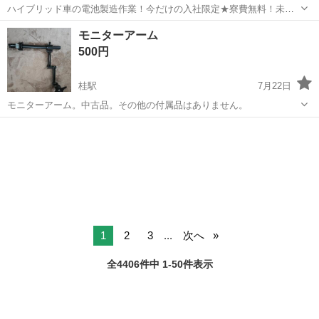
ハイブリッド車の電池製造作業！今だけの入社限定★寮費無料！未経
験活躍中★20～50代の男性活躍中！安定企業で長期で働きたい方オス
兵庫
姫路市
白浜の宮駅
その他
モニターアーム
スメ！年間休日130日！正社員登用制度あり！マイカー通勤OK！ワン
500円
ルーム寮完備！《兵庫県姫路市》...
桂駅
7月22日
モニターアーム。中古品。その他の付属品はありません。
京都
京都市
桂駅
その他
モニター
1
2
3
...
次へ
全4406件中 1-50件表示