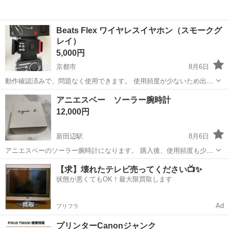
Beats Flex ワイヤレスイヤホン（スモークグ
レイ）
5,000円
京都市
8月6日
動作確認済みで、問題なく使用できます。 使用頻度が少ないため出品
します。 【付属品】 ・イヤホン本体 ・イヤーピース（未使用含む）
京都
京都市
その他
Beats
アニエスベー ソーラー腕時計
・説明書 ・外箱 ※USB-C充電ケーブルは付属しません。 右側のケー
12,000円
ブルに黄色っぽい...
新田辺駅
8月6日
アニエスベーのソーラー腕時計になります。 購入後、使用頻度も少な
く綺麗な腕時計です。 実動です。
京都
京田辺市
新田辺駅
その他
【求】壊れたテレビ売ってください📺✨
状態が悪くてもOK！最大限買取します
Ad
プリフラ
プリンターCanonジャンク