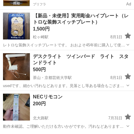
Ad
プリフラ
【新品・未使用】実用彫金ハイプレート（レ
トロな装飾スイッチプレート）
1,500円
松ヶ崎駅
8月1日
レトロな装飾スイッチプレートです。 おおよそ45年前に購入して使っ
ていなかったもので、箱は汚れていますが中身は美品（新品・未使
京都
松ヶ崎駅
その他
純金
デスクライト ツインバード ライト スタ
用）です。 純銅製のパネルに彫金を施し純金（24K）メッキ仕上げと
ンドライト
なっており、彫金の模様が光の...
500円
茶山・京都芸術大学駅
8月1日
usedです、細かい汚れなどあります。見落とし等ある場合もござま
す。 ライトはつきます。確認済画像2(ただ今後の補償はできかねま
京都
京都市
茶山・京都芸術大学駅
その他
ライト
NECリモコン
す。) 画像3カバーが割れています。 気にならない方でお願い致しま
200円
す。 いかなる場合も、...
北大路駅
7月31日
動作未確認。ご理解いただける方いかがですか。汚れなどあります。
ご理解いただける方お願いいたします。