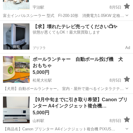
宇治駅
8月5日
富士インパルスシーラー 型式 FI-200-10形 消費電力1.05KW 定格電
圧 100V 50/60Hz 2026年1月30日時点では使用ができました。 長年
京都
京都市
宇治駅
その他
シーラー
【求】壊れたテレビ売ってください📺✨
使用したものですが、ご入用の方がいらっしゃれば...
状態が悪くてもOK！最大限買取します
Ad
プリフラ
ボールランチャー 自動ボール投げ機 犬
おもちゃ
5,000円
松尾大社駅
8月5日
【犬用】自動ボールランチャー。 室内・屋外で遊べるインタラクティ
ブおもちゃ。 投げる距離は3種類（6m〜10m〜14メートル以上）。
京都
京都市
松尾大社駅
その他
【9月中旬までに引き取り希望】Canon プリ
ETPUボール3個とデータケーブル付き。 最大14m以上飛ぶ丈夫な作り
ンター A4インクジェット複合機…
のもので7700円...
5,000円
山科駅
8月5日
【商品名】Canon プリンター A4インクジェット複合機 PIXUS