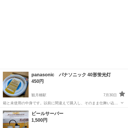
京都
京都市
北大路駅
その他
panasonic パナソニック 40形蛍光灯
450円
観月橋駅
7月30日
箱と未使用の中身です。以前に間違えて購入し、そのまま仕舞い込ん
でいたものです。
京都
京都市
観月橋駅
その他
panasonic
ビールサーバー
1,500円