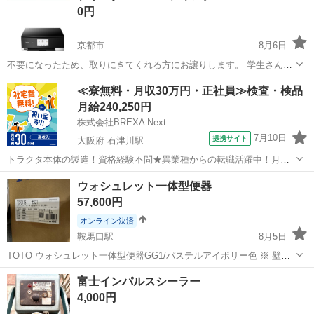
0円
京都市
8月6日
不要になったため、取りにきてくれる方にお譲りします。 学生さん優
先です。
京都
京都市
その他
≪寮無料・月収30万円・正社員≫検査・検品
月給240,250円
株式会社BREXA Next
7月10日
提携サイト
大阪府 石津川駅
トラクタ本体の製造！資格経験不問★異業種からの転職活躍中！月収
例29万円以上！生活支援物資事前対応可◎即日入寮OK！寮費はずっと
大阪
堺市
石津川駅
その他
ウォシュレット一体型便器
無料＆備品付き1R寮完備！赴任旅費会社負担！工場まで無料送迎あり
57,600円
◎《大阪府堺市》 人気の工場の...
オンライン決済
鞍馬口駅
8月5日
TOTO ウォシュレット一体型便器GG1/パステルアイボリー色 ※ 壁排
水(排水芯120) 品番：CES9415P#SC1 定価：¥277,200 ★未使用•未開
京都
京都市
鞍馬口駅
その他
便器
富士インパルスシーラー
封です ★京都市•宇治市•城陽市•八幡市•大山崎町•長岡京...
4,000円