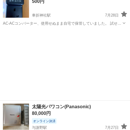
500円
車折神社駅
7月28日
AC-ACコンバーター、使用せぬまま自宅で保管していました。 試せる
製品が自宅になくて動作確認できない状況なので、その旨ご理解いた
京都
京都市
車折神社駅
その他
コンバーター
だける方に。そのためジャンク品としてこの価格で出品しています。
AC-AC Conve...
太陽光パワコン(Panasonic)
80,000円
オンライン決済
与謝野駅
7月27日