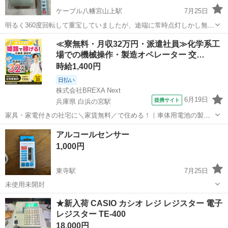
ケーブル八幡宮山上駅
7月25日
明るく360度回転して重宝していましたが、途端に常時点灯しかし無く
なりました。 落下などはして無いです。
京都
八幡市
ケーブル八幡宮山上駅
その他
LED
≪寮無料・月収32万円・派遣社員≫化学系工
場での機械操作・製造オペレーター 交…
時給1,400円
日払い
株式会社BREXA Next
6月19日
提携サイト
兵庫県 白浜の宮駅
家具・家電付きの社宅に＼家賃無料／で住める！｜車体用電池の製造
｜未経験から月収例32万円♪｜さらに【年間休日130日】！ 人気の工場
兵庫
姫路市
白浜の宮駅
その他
アルコールセンサー
のお仕事 ◇車体用電池の製造◇ 機械の操作、部品のセッティング、検
1,000円
査、清掃業務など。 ...
東寺駅
7月25日
未使用未開封
京都
京都市
東寺駅
その他
★新入荷 CASIO カシオ レジ レジスター 電子
レジスター TE-400
18,000円