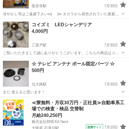
龍安寺駅
7月30日
冷やかし等はご遠慮下さいm(_ _)m タカラから発売されていた家庭用
ビールサーバー「レッツビアー（Let's Beer）」です。炭酸ガス不要の
京都
京都市
龍安寺駅
その他
コイズミ LEDシャンデリア
電池式で、国内缶ビールの350ml、500ml缶など（モデルによって1L、
4,000円
2L...
三室戸駅
7月30日
ご覧いただきまして誠にありがとうございます。こちらの商品はコイ
ズミ LEDシャンデリアになります。 リフォームをしましたので不
京都
宇治市
三室戸駅
その他
シャンデリア
☆ テレビ アンテナ ポール固定パーツ ☆
要になりましたので出品を致しました。電球色の6灯のシャンデリアに
500円
なります、目立った傷もなく、またタ...
北大路駅
7月30日
まだ 使えると思います！
京都
京都市
北大路駅
その他
ポール
≪寮無料・月収30万円・正社員≫自動車系工
場での検査・検品 交替制
月給240,250円
株式会社BREXA Next
7月10日
提携サイト
大阪府 石津川駅