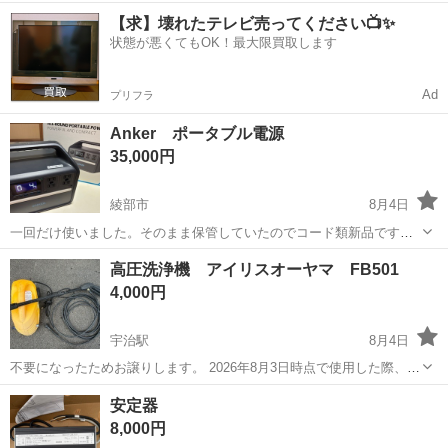
TS5330 ホワイト 【購入時期】5年ほど前に購入いたしました。 使用
京都
京都市
山科駅
その他
【求】壊れたテレビ売ってください📺✨
頻度は多くなく、ここ2年ほどはほとんど使っておりませんでした。
状態が悪くてもOK！最大限買取します
【新品価格】...
Ad
プリフラ
Anker ポータブル電源
35,000円
綾部市
8月4日
一回だけ使いました。そのまま保管していたのでコード類新品です。
(手持ちのタイプCで充電しました) 災害対策や車中泊にいかがですか？
京都
綾部市
その他
リン酸鉄
高圧洗浄機 アイリスオーヤマ FB501
京都府北部手渡しのみでお願いします。 𝐀𝐧𝐤𝐞𝐫 𝟓𝟑𝟓 Portable Powe...
4,000円
宇治駅
8月4日
不要になったためお譲りします。 2026年8月3日時点で使用した際、問
題なく使用できています。付属品は写真に写っている全てです。 中古
京都
京都市
宇治駅
その他
安定器
品であるため、ノークレームノーリターンのご理解でお願いします。
8,000円