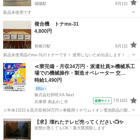
城陽駅
8月1日
新品未使用です
京都
城陽市
城陽駅
その他
浴室
複合機 トナmx-31
4,800円
有栖川駅
8月1日
新品未使用品のmx-31のトナーです！ 使用しないため出品します！ 他
のところでも出品してますので取り消す可能性もございます！
京都
京都市
有栖川駅
その他
複合機
≪寮完備・月収34万円・派遣社員≫機械系工
場での機械操作・製造オペレーター 交…
時給1,490円
日払い
株式会社BREXA Next
7月10日
提携サイト
兵庫県 南あわじ市
☆年休132日＆高月収例34万円☆車載用リチウムイオン電池部品の製造
／4勤2休でオフも充実♪／家具・家電付き社宅あり＆前払いで生活支援
兵庫
南あわじ市
その他
【求】壊れたテレビ売ってください📺✨
物資が受け取れる◎／20〜40代男女活躍中！ 車載用リチウムイオン電
状態が悪くてもOK！最大限買取します
池部品の製造 車載用...