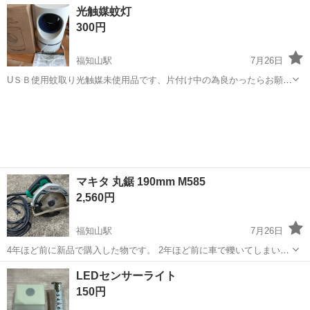
京都
京都市
伏見駅
その他
光触媒蚊灯
300円
福知山駅
7月26日
UＳＢ使用蚊取り光触媒未使用品です、片付け中の為良かったらお願い
します🙏
京都
福知山市
福知山駅
その他
USB
マキタ 丸鋸 190mm M585
2,560円
福知山駅
7月26日
4年ほど前に新品で購入した物です。 2年ほど前に車で轢いてしまいベ
ース部分が一部割れてしまっています、その影響で切込深さを調整す
京都
福知山市
福知山駅
その他
マキタ
LEDセンサーライト
る箇所が少し曲がっていて深さ調整が少し固くてやりにくくなってい
150円
ます。 この2年間はそんな状況...