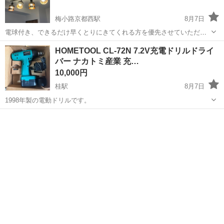
梅小路京都西駅
8月7日
電球付き、できるだけ早くとりにきてくれる方を優先させていただき
ます。 よろしくおねがいします。
京都
京都市
梅小路京都西駅
その他
HOMETOOL CL-72N 7.2V充電ドリルドライ
バー ナカトミ産業 充…
10,000円
桂駅
8月7日
1998年製の電動ドリルです。
京都
京都市
桂駅
その他
HOMETOOL