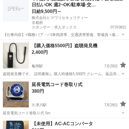
日払いOK 週2~OK/駐車場·交…
日給9,500円～
株式会社ヒマワリセキュリティー
京都府
スポンサー：求人ボックス
07月08日
【仕事内容】<職種> [ア・パ]車両誘導、交通誘導警備、警備員 <雇用
形態> アルバイト・パート <給与> [ア・パ]日給9,500円～ 交通費:一部
アルバイト・パート
【購入価格5500円】盗聴発見機
支給 規定あり <月収例> 日勤 週3勤務の場合 日給9,50012日月収114...
2,400円
亀岡駅
7月29日
盗聴発見機です。 説明書無し 購入時価格5,500円 クレーム、返品等は
受け付けていません。 迅速に対応頂けて取りに来て頂ける方限定で
京都
亀岡市
亀岡駅
その他
価格
延長電気コード巻取り式
す。
380円
久津川駅
7月28日
延長電気コード巻取り式 5m
京都
八幡市
久津川駅
その他
【未使用】AC-ACコンバータ