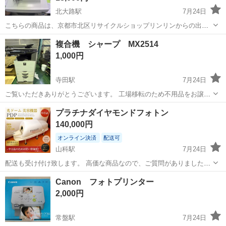
北大路駅
7月24日
こちらの商品は、京都市北区リサイクルショップリンリンからの出品
となります。 当店は、家具・家電・食器・骨董品・日用品など、多種
京都
京都市
北大路駅
その他
複合機 シャープ MX2514
多様な商品を取り揃えております。 昭和レトロなレア商品も沢山ござ
1,000円
いますので、店内を見るだけで...
寺田駅
7月24日
ご覧いただきありがとうございます。 工場移転のため不用品をお譲り
します。 7年ほど前に購入した複合機です。 使わず、半年ほど倉庫に
京都
八幡市
寺田駅
その他
プラチナダイヤモンドフォトン
置いてありました 【購入時価格】リースなし 振込一括 【傷などの状
140,000円
態】とくに目立った傷はあり...
オンライン決済
配送可
山科駅
7月24日
配送も受け付け致します。 高価な商品なので、ご質問がありましたら
しっかりお答え致します。 プラチナダイヤモンドフォトン（PDP）と
京都
山科駅
その他
商品
Canon フォトプリンター
は次世代素材：ナノプラチナとナノダイヤモンドを組み合わせたハイ
2,000円
ブリッド素材です。生育光線：外...
常盤駅
7月24日