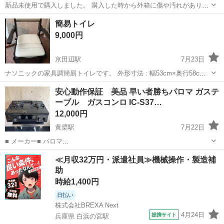
新品未使用で購入しました。 購入した時から外箱に傷や汚れがありま
す。
京都
京都市
常盤駅
その他
Canon
簡易トイレ
9,000円
京田辺駅
7月23日
ナソニックの家具調簡易トイレです。 外形寸法 : 幅53cm×奥行58cm×
高さ78.5〜94.5cm 便座までの高さ37〜53cm 本体/ひじ掛け : 天然木
京都
京田辺市
京田辺駅
その他
安心動作保証 美品 早い者勝ちパロマ ガステ
(ウレタン樹脂塗装) 付属品 : 説明書、ペーパーフォルダー...
ーブル ガスコンロ IC-S37…
12,000円
黄檗駅
7月22日
■ メーカー■ パロマ
━━━━━━━━━━━━━━━━━━━━━━━ ■ 商品名■ ガステ
京都
宇治市
黄檗駅
その他
パロマ
≪月収32万円・派遣社員≫機械操作・製造補
ーブル ガスコンロ ━━━━━━━━━━━━━━━━━━━━━━━
助
■ 型番■ IC-S37-R ━━━━━━━━...
時給1,400円
日払い
株式会社BREXA Next
4月24日
提携サイト
兵庫県 白浜の宮駅