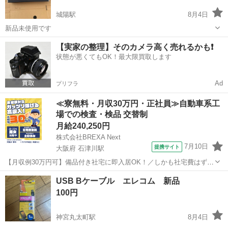
城陽駅
8月4日
新品未使用です
京都
城陽市
城陽駅
その他
新品
【実家の整理】そのカメラ高く売れるかも❗️
状態が悪くてもOK！最大限買取します
Ad
プリフラ
≪寮無料・月収30万円・正社員≫自動車系工
場での検査・検品 交替制
月給240,250円
株式会社BREXA Next
7月10日
提携サイト
大阪府 石津川駅
【月収例30万円可】備品付き社宅に即入居OK！／しかも社宅費はずっ
と無料♪／トラクタ本体の製造／資格経験不問★異業種からの転職活躍
大阪
堺市
石津川駅
その他
USB Bケーブル エレコム 新品
中！／赴任旅費会社負担／工場まで無料送迎あり◎《大阪府堺市》 人
100円
気の工場のお仕事 ◇トラクタ...
神宮丸太町駅
8月4日