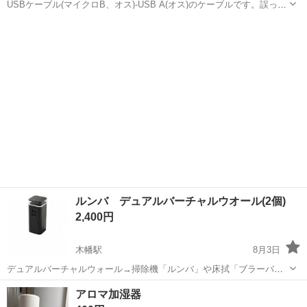
USBケーブル(マイクロB、オス)-USB A(オス)のケーブルです。誤って
買いました。エレコムのものです。
京都
京都市
神宮丸太町駅
その他
ルンバ デュアルバーチャルウオール(2個)
2,400円
木幡駅
8月3日
デュアルバーチャルウォール→掃除機「ルンバ」や床拭「ブラーバ」
ための赤外線アクセサリー。見えない壁を作って侵入してほしくない
京都
宇治市
木幡駅
その他
アロマ加湿器
場所を ブロックします。 掃除機を買い替えたため、売りに出します。