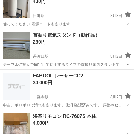
400円
動作問題ないです。 ...
円町駅
8月3日
使ってください 電源コードもあります
京都
京都市
円町駅
その他
コード
首振り電気スタンド（動作品）
280円
丹波口駅
8月2日
テーブルに挟んで固定して使用するタイプの首振り電気スタンドで
す。 蛍光灯タイプですが、チラつきもなくかなり明るく照らしてくれ
京都
京都市
丹波口駅
その他
電気スタンド
FABOOL レーザーCO2
ます。 明るさ調整機能は付いておりません。 よろしくお願いいたしま
30,000円
す。
一乗寺駅
8月2日
中古、ボロボロで汚れもあります。 動作確認済みです。 調整やセッテ
ィングが必要です。ご了承ください。 本体、吸煙機、冷却器、コード
京都
京都市
一乗寺駅
その他
CO2
浴室リモコン RC-7607S 本体
類のセットです。
4,000円