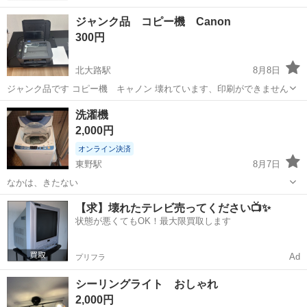
ジャンク品 コピー機 Canon
300円
北大路駅
8月8日
ジャンク品です コピー機 キャノン 壊れています、印刷ができません
京都
京都市
北大路駅
その他
洗濯機
2,000円
オンライン決済
東野駅
8月7日
なかは、きたない
京都
京都市
東野駅
その他
【求】壊れたテレビ売ってください📺✨
状態が悪くてもOK！最大限買取します
Ad
プリフラ
シーリングライト おしゃれ
2,000円