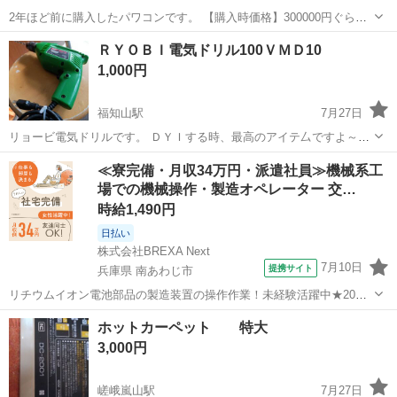
2年ほど前に購入したパワコンです。 【購入時価格】300000円ぐらい
【サイズ】縦：30cm、横：40cm、奥行き：20cm （大体です） 【傷
京都
与謝郡
与謝野駅
その他
パワコン
ＲＹＯＢＩ電気ドリル100ＶＭＤ10
などの状態】とくに目立った傷はありません。 【アピールポイント】
1,000円
状態はいいので...
福知山駅
7月27日
リョービ電気ドリルです。 ＤＹＩする時、最高のアイテ厶ですよ～
今、市内のFーBOX片付け中
京都
福知山市
福知山駅
その他
≪寮完備・月収34万円・派遣社員≫機械系工
場での機械操作・製造オペレーター 交…
時給1,490円
日払い
株式会社BREXA Next
7月10日
提携サイト
兵庫県 南あわじ市
リチウムイオン電池部品の製造装置の操作作業！未経験活躍中★20～
50代の男性活躍中！嬉しい時給1,490円！生活支援物資事前対応可◎ワ
兵庫
南あわじ市
その他
ホットカーペット 特大
ンルーム寮完備！赴任旅費会社負担！正社員登用制度あり◎《兵庫県
3,000円
南あわじ市》 人気の工場の...
嵯峨嵐山駅
7月27日