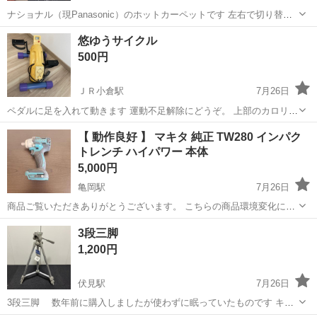
ナショナル（現Panasonic）のホットカーペットです 左右で切り替え
スイッチあり、9段階で温度調節ができ、無駄なく使えます 大きさは
京都
京都市
嵯峨嵐山駅
その他
特大
悠ゆうサイクル
180×200cmです
500円
ＪＲ小倉駅
7月26日
ペダルに足を入れて動きます 運動不足解除にどうぞ。 上部のカロリー
カウンターはたぶん不可ですが、 写真にアップした部分は、普通に使
京都
宇治市
ＪＲ小倉駅
その他
【 動作良好 】 マキタ 純正 TW280 インパク
えます 7月27日までの出品
トレンチ ハイパワー 本体
5,000円
亀岡駅
7月26日
商品ご覧いただきありがとうございます。 こちらの商品環境変化に伴
い出品しております。 こちらの商品写真でもご確認頂けますように、
京都
亀岡市
亀岡駅
その他
18V
3段三脚
18Vバッテリーも装着可能で非常にハイパワー仕様となっておりま
1,200円
す。 元々14.4V仕様ですが、1...
伏見駅
7月26日
3段三脚 数年前に購入しましたが使わずに眠っていたものです キャ
リングケース付き