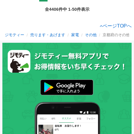
全4406件中 1-50件表示
ページTOPへ
ジモティー
売ります・あげます
家電
その他
京都府のその他