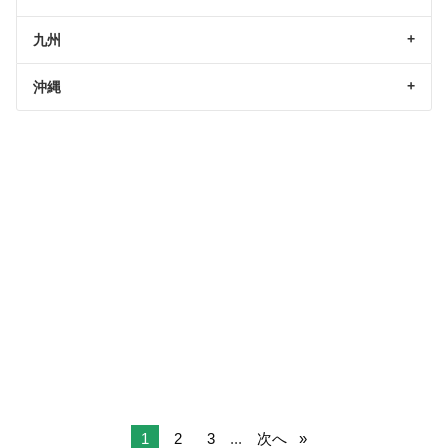
九州
沖縄
1
2
3
...
次へ