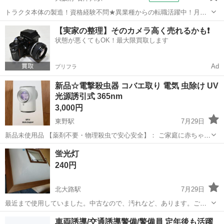
トラクタ本体の製造！資格経験不問★異業種からの転職活躍中！月収
例29万円以上！生活支援物資事前対応可◎即日入寮OK！寮費はずっと
大阪
堺市
石津川駅
その他
【実家の整理】そのカメラ高く売れるかも❗️
無料＆備品付き1R寮完備！赴任旅費会社負担！工場まで無料送迎あり
状態が悪くてもOK！最大限買取します
◎《大阪府堺市》 人気の工場の...
Ad
プリフラ
新品☆電撃殺虫器 コバエ取り 電気 虫除け UV
光源誘引式 365nm
3,000円
東野駅
7月29日
新品未使用品 【薬剤不要・物理殺虫で安心安全】： ご家庭に赤ちゃん
やペットがいると、従来の薬剤タイプの蚊取り線香やスプレーが使い
京都
京都市
東野駅
その他
蛍光灯
にくくてお困りではありませんか？当社の電気式殺虫器なら、そのお
240円
悩みを解決します。有毒な薬剤を使用...
北大路駅
7月29日
最近まで使用していました。中古なので、汚れなど、あります。ご理
解いただける方お願いいたします。できるだけご都合の合う方を優先
京都
京都市
北大路駅
その他
車両誘導/交通誘導警備/警備員 定年後も活躍
させていただきます。