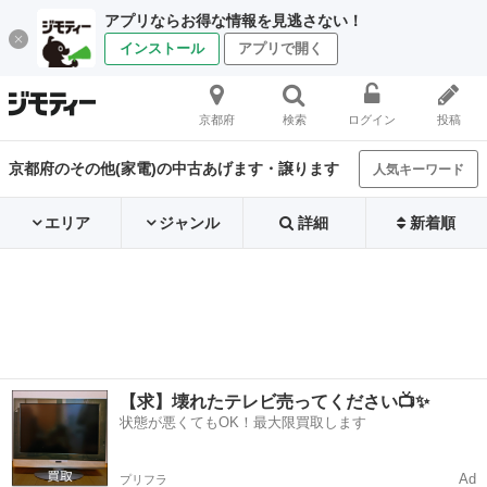
アプリならお得な情報を見逃さない！
インストール
アプリで開く
京都府
検索
ログイン
投稿
京都府のその他(家電)の中古あげます・譲ります
人気キーワード
エリア
ジャンル
詳細
新着順
【求】壊れたテレビ売ってください📺✨
状態が悪くてもOK！最大限買取します
Ad
プリフラ