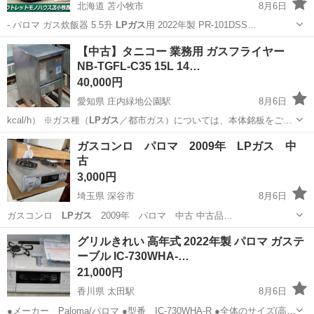
北海道 苫小牧市
8月6日
- パロマ ガス炊飯器 5.5升
LPガス
用 2022年製 PR-101DSS…
北海道
苫小牧市
調理器具
【中古】タニコー 業務用 ガスフライヤー
NB-TGFL-C35 15L 14…
40,000円
愛知県 庄内緑地公園駅
8月6日
kcal/h） ※ガス種（
LPガス
／都市ガス）については、本体銘板をご…
愛知
名古屋市
庄内緑地公園駅
その他
ガスフライヤー
ガスコンロ パロマ 2009年 LPガス 中
古
3,000円
埼玉県 深谷市
8月6日
ガスコンロ
LPガス
2009年 パロマ 中古 中古品…
埼玉
深谷市
調理器具
LPガス
グリルきれい 高年式 2022年製 パロマ ガステ
ーブル IC-730WHA-…
21,000円
香川県 太田駅
8月6日
●メーカー Paloma/パロマ ●型番 IC-730WHA-R ●全体のサイズ(高さ