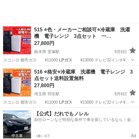
515 ⭐️色・メーカーご相談可⭐️冷蔵庫 洗濯
機 電子レンジ 3点セット 一…
27,800円
栃木県 安塚駅
8月6日
スコンロ 都市ガス ¥11000
LPガス
¥13000 テレビ32インチ¥…
栃木
宇都宮市
安塚駅
生活家電
商品
516 ⭐️格安⭐️冷蔵庫 洗濯機 電子レンジ 3
点セット送料設置無料
27,800円
埼玉県 羽生駅
8月6日
スコンロ 都市ガス ¥11000
LPガス
¥13000 テレビ32インチ¥…
埼玉
羽生市
羽生駅
キッチン家電
商品
【公式】だれでもノレル
自社ローンなど特別な条件で車を探しているなら！金利
0%で車をご提供、ノレル独自与信システム。
Ad
（株）ICT