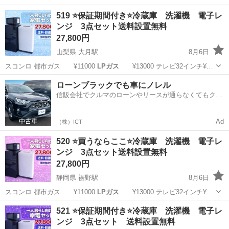
長野
須坂市
須坂駅
キッチン家電
商品
519 ⭐️保証期間付き⭐️冷蔵庫 洗濯機 電子レ
ンジ 3点セット送料設置無料
27,800円
山梨県 大月駅
8月6日
スコンロ 都市ガス ¥11000
LPガス
¥13000 テレビ32インチ¥…
山梨
北都留郡
大月駅
生活家電
商品
ローンブラックでも車にノレル
信販会社でクルマのローンやリースが通らなくてもクル
マをご利用いただけるサービスがあります！
Ad
（株）ICT
520 ⭐️買うならここ⭐️冷蔵庫 洗濯機 電子レ
ンジ 3点セット送料設置無料
27,800円
静岡県 裾野駅
8月6日
スコンロ 都市ガス ¥11000
LPガス
¥13000 テレビ32インチ¥…
静岡
裾野市
裾野駅
キッチン家電
商品
521 ⭐️保証期間付き⭐️冷蔵庫 洗濯機 電子レ
ンジ 3点セット 送料設置無料