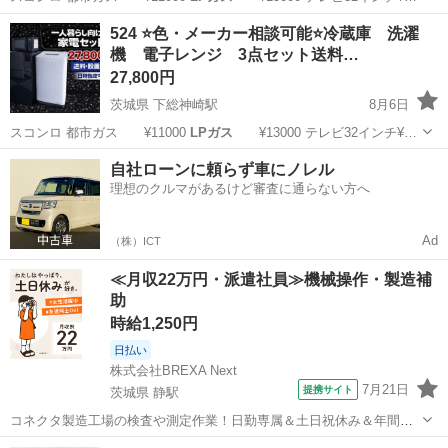
千葉
勝浦市
久我原駅
キッチン家電
商品
524 ⭐️色・メーカー相談可能⭐️冷蔵庫 洗濯
機 電子レンジ 3点セット送料…
27,800円
茨城県 下総神崎駅
8月6日
スコンロ 都市ガス ¥11000
LPガス
¥13000 テレビ32インチ¥…
茨城
稲敷市
下総神崎駅
キッチン家電
商品
自社ローンに頼らず車にノレル
理想のクルマがあるけど審査に通らない方へ
Ad
（株）ICT
≪月収22万円・派遣社員≫機械操作・製造補
助
時給1,250円
日払い
株式会社BREXA Next
7月21日
提携サイト
茨城県 静駅
コネクタ製造工場の検査や測定作業！日勤専属＆土日祝休み＆年間休
日128日★クリーンルーム内作業★マイカー通勤OK＆無料駐車場あり
茨城
常陸大宮市
静駅
その他