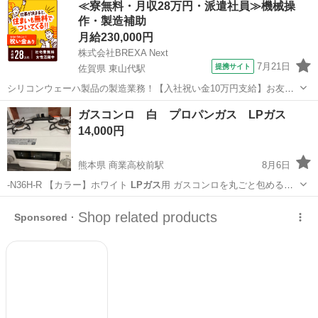
≪寮無料・月収28万円・派遣社員≫機械操
作・製造補助
月給230,000円
株式会社BREXA Next
7月21日
提携サイト
佐賀県 東山代駅
シリコンウェーハ製品の製造業務！【入社祝い金10万円支給】お友達
やカップルとの応募OK◎年間休日129日＆休出なしでプライベート充
佐賀
伊万里市
東山代駅
その他
ガスコンロ 白 プロパンガス LPガス
実♪業務はクリーンルームで快適作業◎自社正社員登用制度あり★1食
14,000円
300円～の格安食堂あり！《佐...
熊本県 商業高校前駅
8月6日
-N36H-R 【カラー】ホワイト
LPガス
用 ガスコンロを丸ごと包めるプ
チプ…
熊本
熊本市
商業高校前駅
調理器具