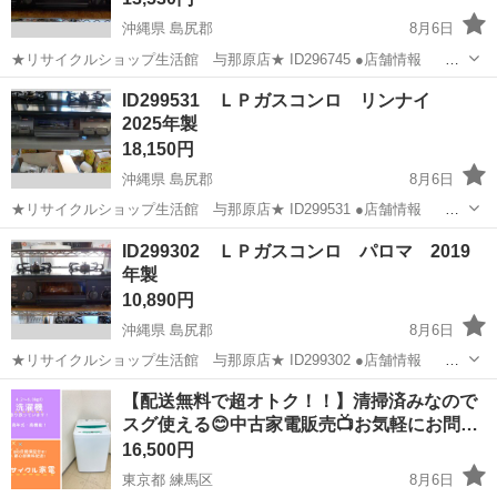
沖縄県 島尻郡
8月6日
★リサイクルショップ生活館 与那原店★ ID296745 ●店舗情報
営業時間：10：00 ～ 19：30(定休日は年末年始のみ） 住
沖縄
島尻郡
調理器具
ID299531 ＬＰガスコンロ リンナイ
所：与那原町上与那原２８９ 電話番号：ジモティーの規約により掲
2025年製
載...
18,150円
沖縄県 島尻郡
8月6日
★リサイクルショップ生活館 与那原店★ ID299531 ●店舗情報
営業時間：10：00 ～ 19：30(定休日は年末年始のみ） 住
沖縄
島尻郡
調理器具
商品
ID299302 ＬＰガスコンロ パロマ 2019
所：与那原町上与那原２８９ 電話番号：ジモティーの規約により掲
年製
載...
10,890円
沖縄県 島尻郡
8月6日
★リサイクルショップ生活館 与那原店★ ID299302 ●店舗情報
営業時間：10：00 ～ 19：30(定休日は年末年始のみ） 住
沖縄
島尻郡
調理器具
【配送無料で超オトク！！】清掃済みなので
所：与那原町上与那原２８９ 電話番号：ジモティーの規約により掲
スグ使える😊中古家電販売📺お気軽にお問…
載...
16,500円
東京都 練馬区
8月6日