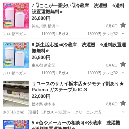
やカップルとの応募OK◎年間休日129日＆休出なしでプライベート充
佐賀
伊万里市
東山代駅
その他
7.👇ここが一番安い👇冷蔵庫 洗濯機 ⭐️送料
実♪業務はクリーンルームで快適作業◎自社正社員登用制度あり★1食
設置運搬無料⭐️
300円～の格安食堂あり！《佐...
26,800円
神奈川県 横浜市
8月6日
ンロ 都市ガス 11000円
LPガス
13000円 テレビ32…
神奈川
横浜市
生活家電
セット
6 新生活応援📣冷蔵庫 洗濯機 ⭐️送料設置運
搬無料⭐️
26,800円
東京都 新宿区
8月6日
ンロ 都市ガス 11000円
LPガス
13000円 テレビ32…
東京
新宿区
キッチン家電
新生活
リユースのサカイ栃木店★ジモティ割あり★
Paloma ガステーブル IC-S…
22,000円
栃木県 栃木市
8月6日
さ(H)18 (cm) 【容量】
LPガス
≪状態≫ ・クリーニング済…
栃木
栃木市
調理器具
サカイ
5.⭐️色やメーカーの相談可⭐️冷蔵庫 洗濯機
⭐️送料設置運搬無料⭐️