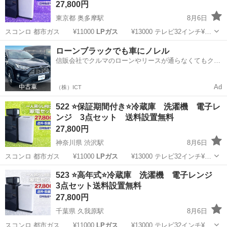
27,800円
東京都 奥多摩駅
8月6日
スコンロ 都市ガス ¥11000
LPガス
¥13000 テレビ32インチ¥…
東京
西多摩郡
奥多摩駅
キッチン家電
商品
ローンブラックでも車にノレル
信販会社でクルマのローンやリースが通らなくてもクル
マをご利用いただけるサービスがあります！
Ad
（株）ICT
522 ⭐️保証期間付き⭐️冷蔵庫 洗濯機 電子レ
ンジ 3点セット 送料設置無料
27,800円
神奈川県 渋沢駅
8月6日
スコンロ 都市ガス ¥11000
LPガス
¥13000 テレビ32インチ¥…
神奈川
秦野市
渋沢駅
キッチン家電
商品
523 ⭐️高年式⭐️冷蔵庫 洗濯機 電子レンジ
3点セット送料設置無料
27,800円
千葉県 久我原駅
8月6日
スコンロ 都市ガス ¥11000
LPガス
¥13000 テレビ32インチ¥…