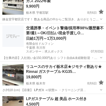
ガス 2022年製
9,900円
栃木県 宇都宮駅
8月6日
錬金堂宇都宮店です！ 数ある商品の中からご覧頂き、ありがとうござ
います。 店舗の閲覧ができるようになりました！ ぜひお越しくださ
栃木
宇都宮市
宇都宮駅
調理器具
交通誘導・イベント警備/採用率98%/履歴書不
い！ 配送サービスもご利用可能です。 ¥3,000～より承ります。 お値
要/週1～OK/日払い現金手渡しO…
引につきましては、...
日給1万円～1万3,000円
有限会社ドルフィン
千葉県 市川市
スポンサー：求人ボックス
07月03日
【仕事内容】入社祝い金150,000円あり シフト自由&未経験歓迎
・直
行直帰OK ・一部車・自転車・バイク通勤OK ・週1～OK ・日払い・
アルバイト・パート
リユースのサカイ栃木店★ジモティ割あり★
週払いOK、現金手渡しも可能です! <仕事内容> 建築・土木工事現場
Rinnai ガステーブル KG35…
で...
19,800円
栃木県 栃木市
8月6日
さ(H)18 (cm) 【容量】
LPガス
≪状態≫ ・クリーニング済…
栃木
栃木市
調理器具
サカイ
LPガステーブル 超 美品 ホース付き
4,500円