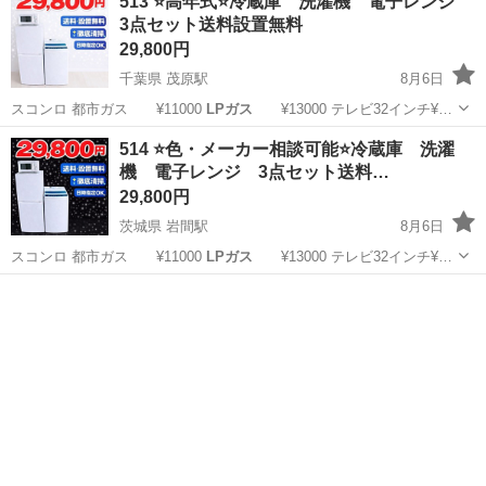
513 ⭐️高年式⭐️冷蔵庫 洗濯機 電子レンジ
3点セット送料設置無料
29,800円
千葉県 茂原駅
8月6日
スコンロ 都市ガス ¥11000
LPガス
¥13000 テレビ32インチ¥…
千葉
茂原市
茂原駅
キッチン家電
商品
514 ⭐️色・メーカー相談可能⭐️冷蔵庫 洗濯
機 電子レンジ 3点セット送料…
29,800円
茨城県 岩間駅
8月6日
スコンロ 都市ガス ¥11000
LPガス
¥13000 テレビ32インチ¥…
茨城
石岡市
岩間駅
キッチン家電
商品