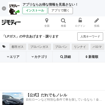
アプリならお得な情報を見逃さない！
インストール
アプリで開く
全国
検索
ログイン
投稿
「LPガス」の中古あげます・譲ります
人気キーワード
都市ガス
プロパンガス
プロパン
リンナイ
パロマ
エリア
カテゴリ
詳細
新着順
【公式】だれでもノレル
自社ローンなど特別な条件で車を探しているなら！金利
0%で車をご提供、ノレル独自与信システム。