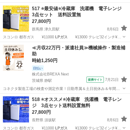
517 ⭐️最安値⭐️冷蔵庫 洗濯機 電子レンジ
3点セット 送料設置無
27,800円
群馬県 津久田駅
8月6日
スコンロ 都市ガス ¥11000
LPガス
¥13000 テレビ32インチ¥…
群馬
渋川市
津久田駅
キッチン家電
商品
≪月収22万円・派遣社員≫機械操作・製造補
助
時給1,250円
日払い
株式会社BREXA Next
7月21日
提携サイト
茨城県 静駅
コネクタ製造工場の検査や測定作業！日勤専属＆土日祝休み＆年間休
日128日★クリーンルーム内作業★マイカー通勤OK＆無料駐車場あり
茨城
常陸大宮市
静駅
その他
518 ⭐️オススメ⭐️冷蔵庫 洗濯機 電子レン
★就業先食堂利用可！日払い制度あり！《茨城県常陸大宮市》 人気の
ジ 3点セット送料設置無料
工場のお仕事 ◇コネクタ製造工...
27,800円
長野県 須坂駅
8月6日
スコンロ 都市ガス ¥11000
LPガス
¥13000 テレビ32インチ¥…