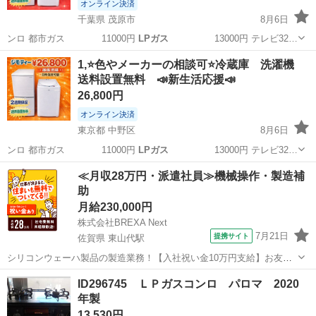
オンライン決済
千葉県 茂原市
8月6日
ンロ 都市ガス 11000円
LPガス
13000円 テレビ32…
千葉
茂原市
生活家電
新生活
1,⭐️色やメーカーの相談可⭐️冷蔵庫 洗濯機
送料設置無料 📣新生活応援📣
26,800円
オンライン決済
東京都 中野区
8月6日
ンロ 都市ガス 11000円
LPガス
13000円 テレビ32…
東京
中野区
生活家電
新生活
≪月収28万円・派遣社員≫機械操作・製造補
助
月給230,000円
株式会社BREXA Next
7月21日
提携サイト
佐賀県 東山代駅
シリコンウェーハ製品の製造業務！【入社祝い金10万円支給】お友達
やカップルとの応募OK◎年間休日129日＆休出なしでプライベート充
佐賀
伊万里市
東山代駅
その他
ID296745 ＬＰガスコンロ パロマ 2020
実♪業務はクリーンルームで快適作業◎自社正社員登用制度あり★1食
年製
300円～の格安食堂あり！《佐...
13,530円