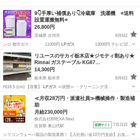
9👇手厚い補償あり👇冷蔵庫 洗濯機 ⭐️送料
設置運搬無料⭐️
26,800円
茨城県 古河市
8月6日
ンロ 都市ガス 11000円
LPガス
13000円 テレビ32…
茨城
古河市
キッチン家電
セット
リユースのサカイ栃木店★ジモティ割あり★
Rinnai ガステーブル KG67…
14,300円
栃木県 栃木市
8月6日
H)18.5 (cm) 【容量】
LPガス
≪状態≫ ・クリーニング済…
栃木
栃木市
調理器具
サカイ
≪月収28万円・派遣社員≫機械操作・製造補
助
月給230,000円
株式会社BREXA Next
7月21日
提携サイト
佐賀県 東山代駅
シリコンウェーハ製品の製造業務！【入社祝い金10万円支給】お友達