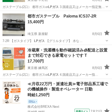
ガステーブル(2口） 都市ガスor
LPガス
3.国産品又はメーカー指定無…
東京
中野区
生活家電
取り付け
都市ガステーブル Paloma ICS37-2R
15,400円
埼玉県 新座駅
8月6日
7-2R 【ガスタイプ】
LPガス
【グリルタイプ】 水な…
埼玉
新座市
新座駅
調理器具
Paloma
冷蔵庫・洗濯機を動作確認済み🧊配送と設置
まで対応できる家電セットです T
17,700円
東京都 練馬区
8月6日
ガステーブル(2口） 都市ガスor
LPガス
4.国産品又はメーカー指…
東京
練馬区
生活家電
AQUA
≪月収22万円・派遣社員≫電子部品系工場で
の機械操作・製造オペレーター 日勤
時給1,250円
日払い
株式会社BREXA Next
7月21日
提携サイト