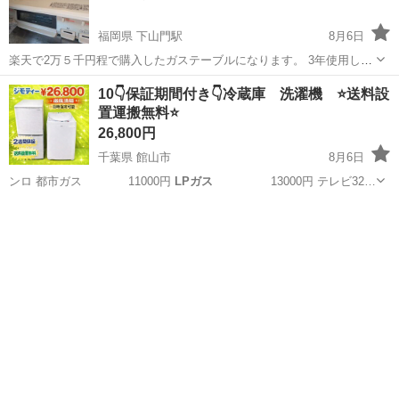
福岡県 下山門駅
8月6日
楽天で2万５千円程で購入したガステーブルになります。 3年使用しま
したが、とーっても大切にしていて、本当にピカピカの美品だと思い
福岡
福岡市
下山門駅
調理器具
10👇保証期間付き👇冷蔵庫 洗濯機 ⭐️送料設
ます。本当はまだ使いたかったのですが、お引越し先に設置ができな
置運搬無料⭐️
い為の投稿になります(；；) ...
26,800円
千葉県 館山市
8月6日
ンロ 都市ガス 11000円
LPガス
13000円 テレビ32…
千葉
館山市
キッチン家電
セット