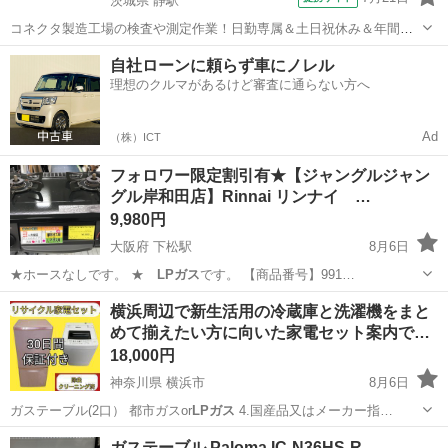
茨城県 静駅
コネクタ製造工場の検査や測定作業！日勤専属＆土日祝休み＆年間休
日128日★クリーンルーム内作業★マイカー通勤OK＆無料駐車場あり
茨城
常陸大宮市
静駅
その他
自社ローンに頼らず車にノレル
★就業先食堂利用可！日払い制度あり！《茨城県常陸大宮市》 人気の
理想のクルマがあるけど審査に通らない方へ
工場のお仕事 ◇コネクタ製造工...
Ad
（株）ICT
フォロワー限定割引有★【ジャングルジャン
グル岸和田店】Rinnai リンナイ …
9,980円
大阪府 下松駅
8月6日
★ホースなしです。 ★
LPガス
です。 【商品番号】991…
大阪
岸和田市
下松駅
調理器具
ジャングル
横浜周辺で新生活用の冷蔵庫と洗濯機をまと
めて揃えたい方に向いた家電セット案内で…
18,000円
神奈川県 横浜市
8月6日
ガステーブル(2口） 都市ガスor
LPガス
4.国産品又はメーカー指…
神奈川
横浜市
キッチン家電
HITACHI
ガステーブル Paloma IC-N36HS-R