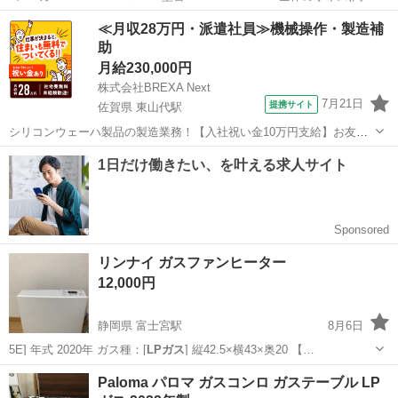
×幅×奥行)22×60×49cm ●水無し両面焼きグリル：魚を裏返す手間がな
香川
高松市
太田駅
調理器具
≪月収28万円・派遣社員≫機械操作・製造補
く、焼き魚が自動で仕上がる「オートグリル機能」...
助
月給230,000円
株式会社BREXA Next
7月21日
提携サイト
佐賀県 東山代駅
シリコンウェーハ製品の製造業務！【入社祝い金10万円支給】お友達
やカップルとの応募OK◎年間休日129日＆休出なしでプライベート充
佐賀
伊万里市
東山代駅
その他
実♪業務はクリーンルームで快適作業◎自社正社員登用制度あり★1食
300円～の格安食堂あり！《佐...
リンナイ ガスファンヒーター
12,000円
静岡県 富士宮駅
8月6日
5E] 年式 2020年 ガス種：[
LPガス
] 縦42.5×横43×奥20 【…
静岡
富士宮市
富士宮駅
季節、空調家電
Paloma パロマ ガスコンロ ガステーブル LP