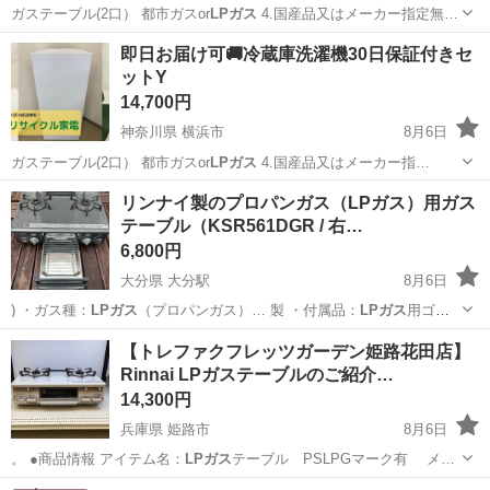
ガステーブル(2口） 都市ガスor
LPガス
4.国産品又はメーカー指定無…
東京
練馬区
生活家電
取り付け
即日お届け可🚚冷蔵庫洗濯機30日保証付きセ
ットY
14,700円
神奈川県 横浜市
8月6日
ガステーブル(2口） 都市ガスor
LPガス
4.国産品又はメーカー指…
神奈川
横浜市
生活家電
階段
リンナイ製のプロパンガス（LPガス）用ガス
テーブル（KSR561DGR / 右…
6,800円
大分県 大分駅
8月6日
) ・ガス種：
LPガス
（プロパンガス）… 製 ・付属品：
LPガス
用ゴム
ホース …
大分
大分市
大分駅
キッチン家電
【トレファクフレッツガーデン姫路花田店】
Rinnai LPガステーブルのご紹介…
14,300円
兵庫県 姫路市
8月6日
。 ●商品情報 アイテム名：
LPガス
テーブル PSLPGマーク有 メ…
兵庫
姫路市
調理器具
貸し出し