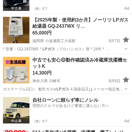
Ad
（株）ICT
【2025年製・使用約3か月】ノーリツ LPガス
給湯器 GQ-2437WX リ…
65,000円
福岡県 小波瀬西工大前駅
8月7日
* 型番：GQ-2437WX *
LPガス
（プロパンガス）用 * 24号 * …
福岡
京都郡
小波瀬西工大前駅
キッチン家電
中古でも安心😌動作確認済み冷蔵庫洗濯機セ
ットK
14,300円
神奈川県 川崎市
8月6日
ガステーブル(2口） 都市ガスor
LPガス
4.国産品又はメーカー指定無…
神奈川
川崎市
キッチン家電
階段
自社ローンに頼らず車にノレル
理想のクルマがあるけど審査に通らない方へ
Ad
（株）ICT