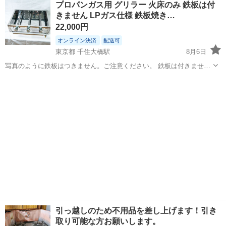
プロパンガス用 グリラー 火床のみ 鉄板は付
★就業先食堂利用可！日払い制度あり！《茨城県常陸大宮市》 人気の
きません LPガス仕様 鉄板焼き…
工場のお仕事 ◇コネクタ製造工...
22,000円
オンライン決済
配送可
東京都 千住大橋駅
8月6日
写真のように鉄板はつきません。ご注意ください。 鉄板は付きません
が、６００ミリ×４５０ミリの鉄板が乗せられるサイズです。 お支払
東京
足立区
千住大橋駅
調理器具
い完了後、３日以内に発送します。 連休前後や棚卸し期間はさらに日
数がかかる場合があ...
引っ越しのため不用品を差し上げます！引き
取り可能な方お願いします。