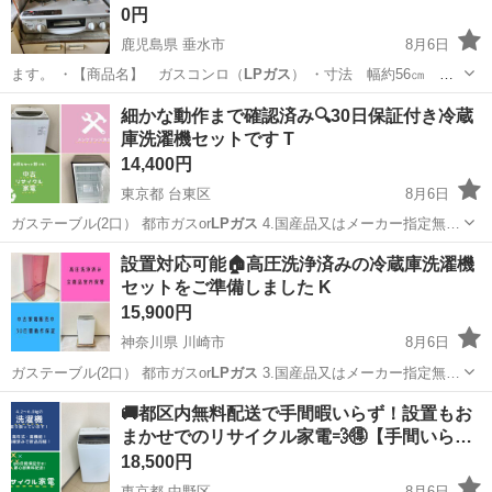
0円
鹿児島県 垂水市
8月6日
ます。 ・【商品名】 ガスコンロ（
LPガス
） ・寸法 幅約56㎝ 奥
行約40…
鹿児島
垂水市
その他
LPガス
細かな動作まで確認済み🔍30日保証付き冷蔵
庫洗濯機セットです T
14,400円
東京都 台東区
8月6日
ガステーブル(2口） 都市ガスor
LPガス
4.国産品又はメーカー指定無…
東京
台東区
生活家電
Hisense
設置対応可能🏠高圧洗浄済みの冷蔵庫洗濯機
セットをご準備しました K
15,900円
神奈川県 川崎市
8月6日
ガステーブル(2口） 都市ガスor
LPガス
3.国産品又はメーカー指定無…
神奈川
川崎市
生活家電
IRSD
🚚都区内無料配送で手間暇いらず！設置もお
まかせでのリサイクル家電💨🉐【手間いら…
18,500円
東京都 中野区
8月6日