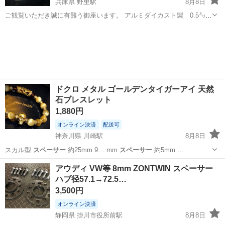
兵庫県 野里駅
8月8日
ご観覧いただき誠に有難う御座います。 アルミダイカスト製 0.5㍉２
枚セット PCD114.3㍉ ハブ径60ﾊﾟｲ 国産の普通車などにいかがです
兵庫
姫路市
野里駅
パソコンソフト
スペーサー
か⁇ 参考価格3900円
ドクロ メタル ゴールデンタイガーアイ 天然
石ブレスレット
1,880円
オンライン決済
配送可
神奈川県 川崎駅
8月8日
スカル型
スペーサー
約25mm 9… mm
スペーサー
約5mm …
神奈川
川崎市
川崎駅
アクセサリー
ゴールデン
アウディ VW等 8mm ZONTWIN スペーサー
ハブ径57.1→72.5…
3,500円
オンライン決済
静岡県 掛川市役所前駅
8月8日