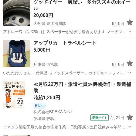
グッドイヤー 溝深い 多分スズキのホイー
ル
20,000円
大分県 豊後清川駅
8月8日
アトレーワゴン320には
スペーサー
が必要な場合あります マッチン…
大分
豊後大野市
豊後清川駅
タイヤ、ホイール
アップリカ トラベルシート
ホイール
5,000円
兵庫県 西宮駅
8月8日
いただけません。 付属品 フィット
スペーサー
、ガイドキャップ ベー
スとセットな…
兵庫
西宮市
西宮駅
ベビー用品
アップリカ
≪月収22万円・派遣社員≫機械操作・製造補
助
時給1,250円
日払い
株式会社BREXA Next
7月21日
提携サイト
茨城県 静駅
コネクタ製造工場の検査や測定作業！日勤専属＆土日祝休み＆年間休
日128日★クリーンルーム内作業★マイカー通勤OK＆無料駐車場あり
茨城
常陸大宮市
静駅
その他