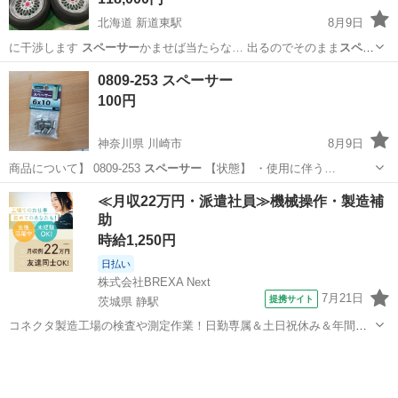
北海道 新道東駅
8月9日
に干渉します
スペーサー
かませば当たらな… 出るのでそのまま
スペー
サー
無しで履いてまし…
北海道
札幌市
新道東駅
タイヤ、ホイール
エセックス
0809-253 スペーサー
100円
神奈川県 川崎市
8月9日
商品について】 0809-253
スペーサー
【状態】 ・使用に伴う…
神奈川
川崎市
その他
スペーサー
≪月収22万円・派遣社員≫機械操作・製造補
助
時給1,250円
日払い
株式会社BREXA Next
7月21日
提携サイト
茨城県 静駅
コネクタ製造工場の検査や測定作業！日勤専属＆土日祝休み＆年間休
日128日★クリーンルーム内作業★マイカー通勤OK＆無料駐車場あり
茨城
常陸大宮市
静駅
その他
★就業先食堂利用可！日払い制度あり！《茨城県常陸大宮市》 人気の
工場のお仕事 ◇コネクタ製造工...