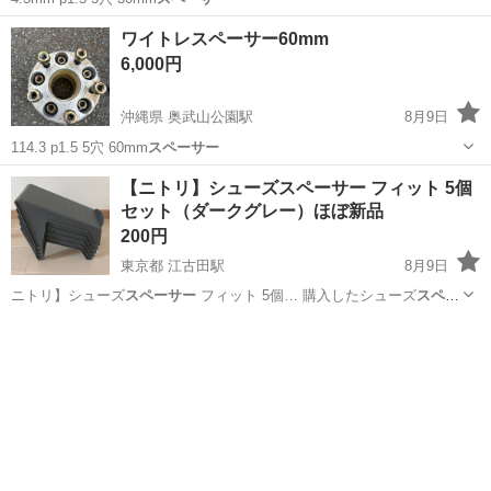
沖縄
那覇市
奥武山公園駅
その他
スペーサー
ワイトレスペーサー60mm
6,000円
沖縄県 奥武山公園駅
8月9日
114.3 p1.5 5穴 60mm
スペーサー
沖縄
那覇市
奥武山公園駅
その他
スペーサー
【ニトリ】シューズスペーサー フィット 5個
セット（ダークグレー）ほぼ新品
200円
東京都 江古田駅
8月9日
ニトリ】シューズ
スペーサー
フィット 5個… 購入したシューズ
スペー
サー
です。 自宅の… 商品名：シューズ
スペーサー
フィット 5個…
東京
練馬区
江古田駅
インテリア雑貨/小物