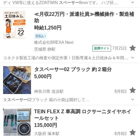
ディ VW等に使えるZONTWIN
スペーサー
8mmです。 ハブ径
57.1→7…
静岡
掛川市
掛川市役所前駅
タイヤ、ホイール
≪月収22万円・派遣社員≫機械操作・製造補
助
時給1,250円
日払い
株式会社BREXA Next
7月21日
提携サイト
茨城県 静駅
コネクタ製造工場の検査や測定作業！日勤専属＆土日祝休み＆年間休
日128日★クリーンルーム内作業★マイカー通勤OK＆無料駐車場あり
茨城
常陸大宮市
静駅
その他
タスペーサー02 ブラック 約２箱分
★就業先食堂利用可！日払い制度あり！《茨城県常陸大宮市》 人気の
5,000円
工場のお仕事 ◇コネクタ製造工...
神奈川県 追浜駅
8月8日
タ
スペーサー
02ブラック 箱の小袋は開封して…
神奈川
横浜市
追浜駅
その他
TEIN FLEX Z 車高調 ロクサーニタイヤホイ
ールセット
135,000円
大阪府 塚本駅
8月8日