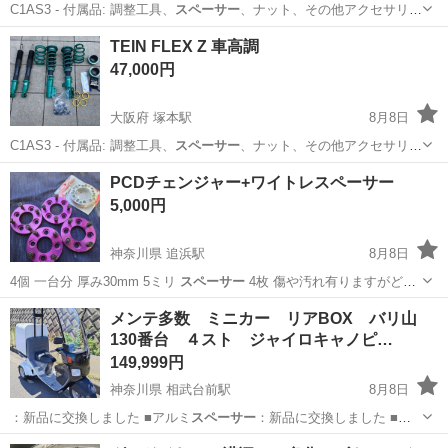
C1AS3 - 付属品: 調整工具、
スペーサー
、ナット、その他アクセサリ
ー、 画像…
大阪
大阪市
塚本駅
タイヤ、ホイール
ZRR
TEIN FLEX Z 車高調
47,000円
大阪府 塚本駅
8月8日
C1AS3 - 付属品: 調整工具、
スペーサー
、ナット、その他アクセサリ
ー、 画像…
大阪
大阪市
塚本駅
その他
ZRR
PCDチェンジャー+ワイトレスペーサー
5,000円
神奈川県 追浜駅
8月8日
4個 一台分 厚み30mm 5ミリ
スペーサー
4枚 傷や汚れ有りますがどち
らも…
神奈川
横浜市
追浜駅
タイヤ、ホイール
メンテ多数 ミニカー リアBOX バリ山
130番台 ４スト ジャイロキャノピ…
149,999円
神奈川県 相武台前駅
8月8日
：新品に交換しました ■アルミ
スペーサー
：新品に交換しました ■ク
ーラ…
神奈川
相模原市
相武台前駅
ホンダ
手数料