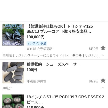
【普通免許仕様もOK】トリシティ125
SEC1J ブルーコア 下取り格安出品…
190,000円
オンライン決済
東京都 穴守稲荷駅
8月9日
高剛性オリジナル
スペーサー
によるワイドトレ… ◆◇◆オリジナル
ス
ペーサー
によるワイドトレ… ◆◇◆ 弊社の
スペーサー
は強度に優れた
東京
大田区
穴守稲荷駅
ヤマハ
靴棚収納 シューズスペーサー
ジ… す。 狭い幅の
スペーサー
にカラーを足すよ… イです(笑)
スペー
100円
サー
タイプとは違い...
沖縄県 沖縄市
8月9日
10足分
沖縄
沖縄市
生活雑貨
スペーサー
18インチ 8.5J +35 PCD139.7 CRS ESSEX 2
ピース …
118,000円