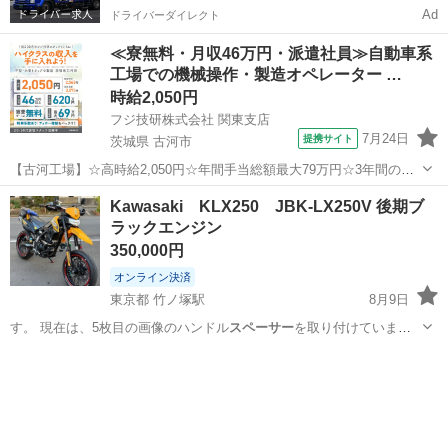
Ad
ドライバーダイレクト
≪寮無料・月収46万円・派遣社員≫自動車系
工場での機械操作・製造オペレーター …
時給2,050円
フジ技研株式会社 関東支店
7月24日
提携サイト
茨城県 古河市
【古河工場】☆高時給2,050円☆年間手当総額最大79万円☆3年間の手
当総額169万円☆年収630万円可☆寮費無料☆大手トラックメーカーで
茨城
古河市
その他
Kawasaki KLX250 JBK-LX250V 後期ブ
の組立組付のお仕事☆自動車業界経験者積極採用中！！【20代でも年
ラックエンジン
収500万円が目指せる...
350,000円
オンライン決済
東京都 竹ノ塚駅
8月9日
す。 現在は、5枚目の画像のハンドル
スペーサー
を取り付けていま
す。 ⭐️現在、ナン…
東京
足立区
竹ノ塚駅
カワサキ