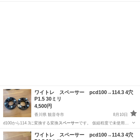
北海道
石狩市
篠路駅
外装、車外用品
プロペラシャフト
ワイトレ スペーサー pcd100→114.3 4穴
P1.5 30ミリ
4,500円
香川県 観音寺市
8月10日
d100から114.3に変換する変換
スペーサー
です。 仮組程度で未使用に
近いです。…
香川
観音寺市
パーツ
d100
ワイトレ スペーサー pcd100→114.3 4穴