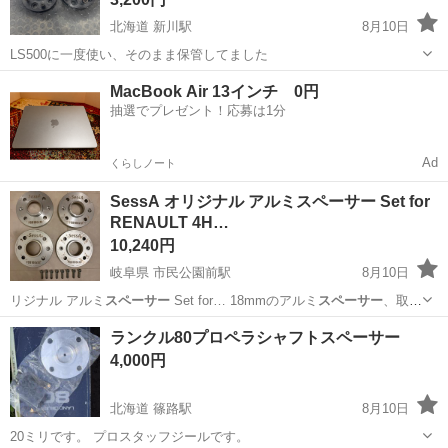
北海道 新川駅
8月10日
LS500に一度使い、そのまま保管してました
北海道
札幌市
新川駅
パーツ
MacBook Air 13インチ 0円
抽選でプレゼント！応募は1分
Ad
くらしノート
SessA オリジナル アルミスペーサー Set for
RENAULT 4H…
10,240円
岐阜県 市民公園前駅
8月10日
リジナル アルミ
スペーサー
Set for… 18mmのアルミ
スペーサー
、取り
付けボルト…
岐阜
各務原市
市民公園前駅
タイヤ、ホイール
ランクル80プロペラシャフトスペーサー
RENAULT
4,000円
北海道 篠路駅
8月10日
20ミリです。 プロスタッフジールです。