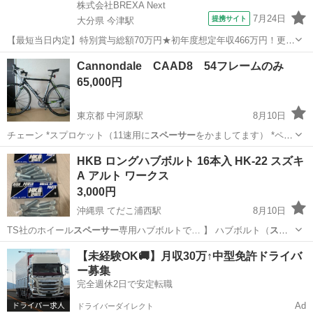
株式会社BREXA Next
7月24日
提携サイト
大分県 今津駅
【最短当日内定】特別賞与総額70万円★初年度想定年収466万円！更新
インセンティブ30万円★無料の備品付き寮完備＆赴任旅費会社負担◎
大分
中津市
今津駅
その他
Cannondale CAAD8 54フレームのみ
業績賞与＆昇給あり！軽自動車の製造業務！ ダイハツ車の製造 大手自
65,000円
動車メーカーである『ダイ...
東京都 中河原駅
8月10日
チェーン *スプロケット（11速用に
スペーサー
をかましてます） *ペダ
ル *シート…
東京
府中市
中河原駅
クロスバイク
HKB ロングハブボルト 16本入 HK-22 スズキ
A アルト ワークス
3,000円
沖縄県 てだこ浦西駅
8月10日
TS社のホイール
スペーサー
専用ハブボルトで… 】 ハブボルト（
スペ
ーサー
ボルト） 【種別… 】 ホイール
スペーサー
用ハブボルト 【…
沖縄
中頭郡
てだこ浦西駅
アクセサリー
【未経験OK🚚】月収30万↑中型免許ドライバ
ー募集
完全週休2日で安定転職
Ad
ドライバーダイレクト