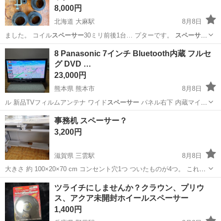
8,000円
北海道 大麻駅
8月8日
ました。 コイル
スペーサー
30ミリ前後1台… プターです。
スペーサー
の割れやアダプタ… てください。
スペーサー
はコイル上部、車…
北海道
江別市
大麻駅
パーツ
スペーサー
8 Panasonic 7インチ Bluetooth内蔵 フルセ
グ DVD …
23,000円
熊本県 熊本市
8月8日
ル 新品TVフィルムアンテナ ワイド
スペーサー
パネル右下 内蔵マイク
プラス…
熊本
熊本市
カーナビ、テレビ
フルセグ
事務机 スペーサー？
3,200円
滋賀県 三雲駅
8月8日
大きさ 約 100×20×70 cm コンセント穴1つ ついたものが4つ。 これと
事務机などを組み合わせて使うものです。 Wi-Fiなどの整理にも。
滋賀
湖南市
三雲駅
オフィス用家具
スペーサー
ツライチにしませんか？クラウン、プリウ
ス、アクア未開封ホイールスペーサー
1,400円