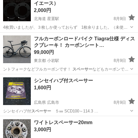
イエース）
2,000円
北海道 星置駅
8月9日
4枚買いましたが、３枚しか使っておらず 1枚余りました。（未使
用）スチールホイール専用です😊
北海道
札幌市
星置駅
タイヤ、ホイール
フルカーボンロードバイク Tiagra仕様 ディス
クブレーキ！ カーボンシート…
スチールホイール
99,000円
東京都 小岩駅
8月9日
ントフォークなどフルカーボンです！
スペーサー
などもカーボンでカ
スタムしておりとて…
東京
江戸川区
小岩駅
ロードバイク
シンセイハブ付スペーサー
カーボンシートポスト
1,600円
広島県 広島市
8月9日
シンセイハブ付
スペーサー
５㎜ SCD100～114.3 …
広島
広島市
その他
スペーサー
ワイトレスペーサー20mm
3,000円