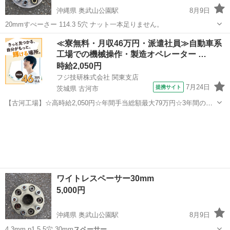
沖縄県 奥武山公園駅
8月9日
20mmすぺーさー 114.3 5穴 ナット一本足りません。
沖縄
那覇市
奥武山公園駅
その他
≪寮無料・月収46万円・派遣社員≫自動車系
工場での機械操作・製造オペレーター …
時給2,050円
フジ技研株式会社 関東支店
7月24日
提携サイト
茨城県 古河市
【古河工場】☆高時給2,050円☆年間手当総額最大79万円☆3年間の手
当総額169万円☆年収630万円可☆寮費無料☆大手トラックメーカーで
茨城
古河市
その他
の組立組付のお仕事☆自動車業界経験者積極採用中！！【20代でも年
収500万円が目指せる...
ワイトレスペーサー30mm
5,000円
沖縄県 奥武山公園駅
8月9日
4.3mm p1.5 5穴 30mm
スペーサー