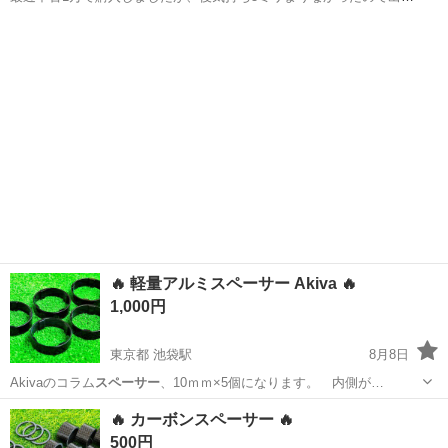
です、1センチのワイトレになります、なかなかないです(*^^*) よろし
鹿児島
南さつま市
その他
くお願いします、
🔥 軽量アルミスペーサー Akiva 🔥
1,000円
東京都 池袋駅
8月8日
Akivaのコラム
スペーサー
、10ｍｍ×5個になります。 内側が…
東京
豊島区
池袋駅
ロードバイク
スペーサー
🔥 カーボンスペーサー 🔥
500円