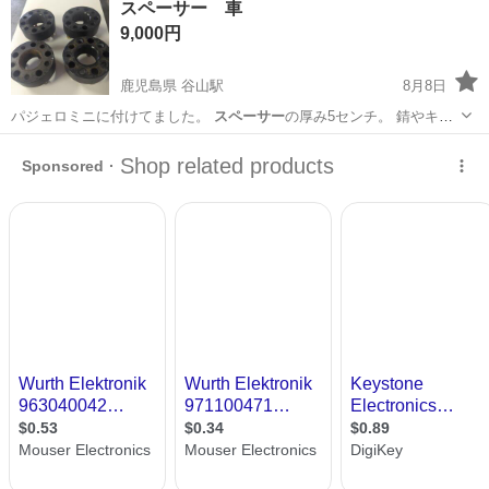
スペーサー 車
★就業先食堂利用可！日払い制度あり！《茨城県常陸大宮市》 人気の
9,000円
工場のお仕事 ◇コネクタ製造工...
鹿児島県 谷山駅
8月8日
パジェロミニに付けてました。
スペーサー
の厚み5センチ。 錆やキズ
ありますが…
鹿児島
鹿児島市
谷山駅
家具