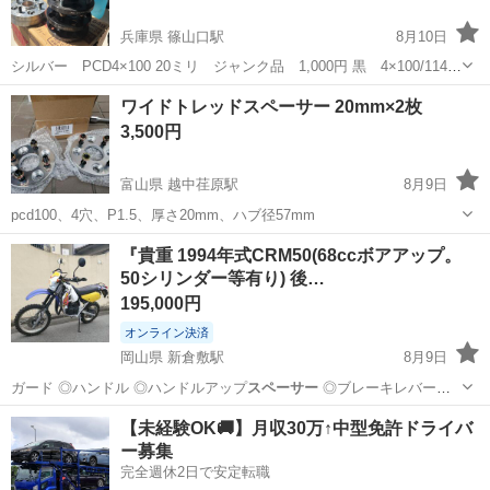
兵庫県 篠山口駅
8月10日
シルバー PCD4×100 20ミリ ジャンク品 1,000円 黒 4×100/114.3
変換15ミリ ４枚未使用 5000円 黒 5×114.3/5×100変換15ミリ ２枚
兵庫
丹波篠山市
篠山口駅
パーツ
ワイドトレッドスペーサー 20mm×2枚
未使用 3000円 326パワー 5×11...
ワイドトレッドスペーサー
3,500円
富山県 越中荏原駅
8月9日
pcd100、4穴、P1.5、厚さ20mm、ハブ径57mm
富山
富山市
越中荏原駅
タイヤ、ホイール
『貴重 1994年式CRM50(68ccボアアップ。
50シリンダー等有り) 後…
ワイドトレッドスペーサー
195,000円
オンライン決済
岡山県 新倉敷駅
8月9日
ガード ◎ハンドル ◎ハンドルアップ
スペーサー
◎ブレーキレバー社
外 ◎ノンスリッ…
岡山
倉敷市
新倉敷駅
ホンダ
【未経験OK🚚】月収30万↑中型免許ドライバ
ー募集
完全週休2日で安定転職