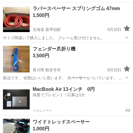
ラバースペーサー スプリングゴム 47mm
1,500円
北海道 新琴似駅
8月10日
サイズ間違いで購入しました。 クレーム受け付けません。
北海道
札幌市
新琴似駅
パーツ
フェンダー爪折り機
3,500円
香川県 観音寺市
8月10日
新品です。 状態はいいと思います。
スペーサー
もついています。 よ
ろしくお願いしま…
香川
観音寺市
メンテナンス用品
MacBook Air 13インチ 0円
抽選でプレゼント！応募は1分
Ad
くらしノート
ワイドトレッドスペーサー
1,000円