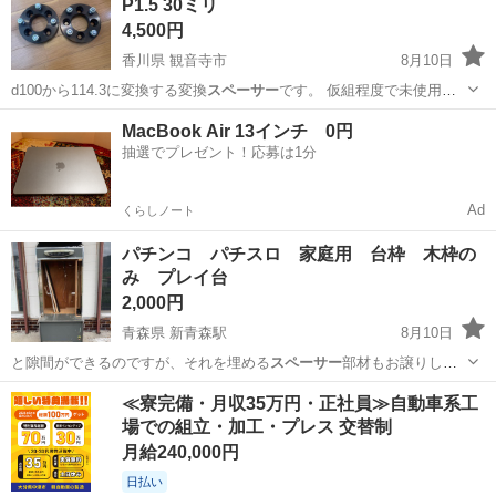
P1.5 30ミリ
4,500円
香川県 観音寺市
8月10日
d100から114.3に変換する変換
スペーサー
です。 仮組程度で未使用に
近いです。…
香川
観音寺市
パーツ
MacBook Air 13インチ 0円
抽選でプレゼント！応募は1分
Ad
くらしノート
パチンコ パチスロ 家庭用 台枠 木枠の
み プレイ台
2,000円
青森県 新青森駅
8月10日
と隙間ができるのですが、それを埋める
スペーサー
部材もお譲りしま
す。 ・コイン投入…
青森
青森市
新青森駅
その他
≪寮完備・月収35万円・正社員≫自動車系工
場での組立・加工・プレス 交替制
月給240,000円
日払い