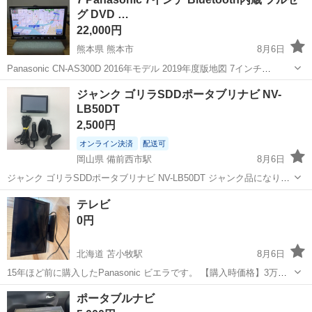
★就業先食堂利用可！日払い制度あり！《茨城県常陸大宮市》 人気の
グ DVD …
工場のお仕事 ◇コネクタ製造工...
22,000円
熊本県 熊本市
8月6日
Panasonic CN-AS300D 2016年モデル 2019年度版地図 7インチ
180mm サイズナビ 美品です こちらはラジオが聴けない為ジャンク品
熊本
熊本市
カーナビ、テレビ
フルセグ
ジャンク ゴリラSDDポータブリナビ NV-
とします ラジオ以外は全て正常です Bluetoothオーディ...
LB50DT
2,500円
オンライン決済
配送可
岡山県 備前西市駅
8月6日
ジャンク ゴリラSDDポータブリナビ NV-LB50DT ジャンク品になりま
す。 電源は入りますが画面にタッチしても画面が変わらなくなりまし
岡山
岡山市
備前西市駅
カーナビ、テレビ
ゴリラ
テレビ
た。 写真にあるものが全てとなります。 ジャンク品で出品しますので
0円
NC・NRで...
北海道 苫小牧駅
8月6日
15年ほど前に購入したPanasonic ビエラです。 【購入時価格】3万円
ぐらい 【サイズ】縦：31㎝横：47cm、奥行き：◯6cm （大体で
北海道
苫小牧市
苫小牧駅
カーナビ、テレビ
状態
ポータブルナビ
す） 【傷などの状態】とくに目立った傷はありません。 【アピールポ