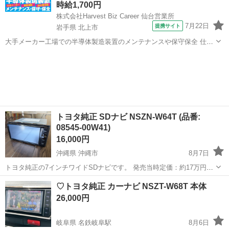
時給1,700円
株式会社Harvest Biz Career 仙台営業所
7月22日
提携サイト
岩手県 北上市
大手メーカー工場での半導体製造装置のメンテナンスや保守保全 仕事
内容 ＼フラッシュメモリの製造を行う工場で半導体製造装置の保守・
岩手
北上市
その他
点検のお仕事／ 新工場新設に伴い、請負現場の立ち上げを行います！
※立ち上げ時期目安：2...
トヨタ純正 SDナビ NSZN-W64T (品番:
08545-00W41)
16,000円
沖縄県 沖縄市
8月7日
トヨタ純正の7インチワイドSDナビです。 発売当時定価：約17万円の
高級モデルです！ 実働車からの取り外しで、外す直前まで問題なく正
沖縄
沖縄市
カーナビ、テレビ
♡トヨタ純正 カーナビ NSZT-W68T 本体
常に動作しておりました。 画面やパネルに目立つ傷や汚れはなく、全
26,000円
体的に非常に綺麗な状態で...
岐阜県 名鉄岐阜駅
8月6日