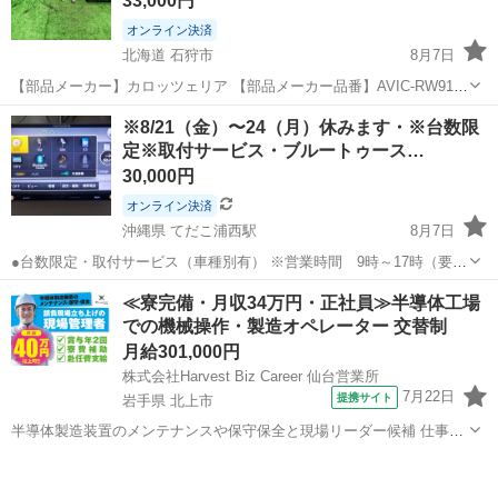
33,000円
オンライン決済
北海道 石狩市
8月7日
【部品メーカー】カロッツェリア 【部品メーカー品番】AVIC-RW910
【商品説明】 ◆社外,DVD,CD,メモリー,Bluetooth,HDMI,フルセグ,SD
北海道
石狩市
カーナビ、テレビ
フルセグ
※8/21（金）〜24（月）休みます・※台数限
カード,2DIN,ハーネス付,アース線とパーキング...
定※取付サービス・ブルートゥース…
30,000円
オンライン決済
沖縄県 てだこ浦西駅
8月7日
●台数限定・取付サービス（車種別有） ※営業時間 9時～17時（要予
約で！） ●カロッツェリア７インチナビ・ブルートゥース・フルセグ
沖縄
うるま市
てだこ浦西駅
カーナビ、テレビ
≪寮完備・月収34万円・正社員≫半導体工場
TV・DVD・CD録音・SD ※ほとんどの車種に取付できます。サイズ
での機械操作・製造オペレーター 交替制
フルセグ
（...
月給301,000円
株式会社Harvest Biz Career 仙台営業所
7月22日
提携サイト
岩手県 北上市
半導体製造装置のメンテナンスや保守保全と現場リーダー候補 仕事内
容 ＼フラッシュメモリの製造を行う工場で半導体製造装置の保守・点
岩手
北上市
その他
検のお仕事／ 【主な業務】 フラッシュメモリなどに使用される「半導
体」。 その半導体を...