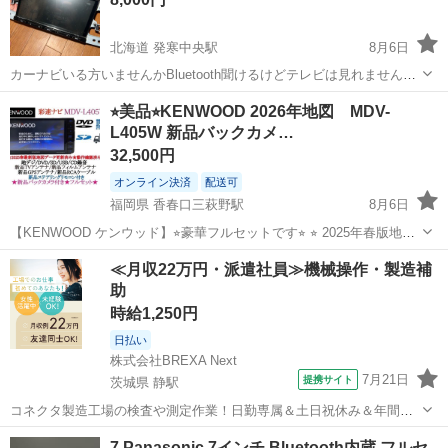
北海道 発寒中央駅
8月6日
カーナビいる方いませんかBluetooth聞けるけどテレビは見れませんナ
ビはできます 7インチです 話早い方多少値下げかのうです
北海道
札幌市
発寒中央駅
カーナビ、テレビ
⭐︎美品⭐︎KENWOOD 2026年地図 MDV-
L405W 新品バックカメ…
32,500円
オンライン決済
配送可
福岡県 香春口三萩野駅
8月6日
【KENWOOD ケンウッド】⭐︎豪華フルセットです⭐︎ ⭐︎ 2025年春版地
図 ★VICS WIDE搭載★ ⭐︎ 新品バックカメラ & ステアリングリモ
福岡
北九州市
香春口三萩野駅
カーナビ、テレビ
≪月収22万円・派遣社員≫機械操作・製造補
コン付き ＋ ⭐︎ 全て新品パーツの豪華フルセ...
助
新品
時給1,250円
日払い
株式会社BREXA Next
7月21日
提携サイト
茨城県 静駅
コネクタ製造工場の検査や測定作業！日勤専属＆土日祝休み＆年間休
日128日★クリーンルーム内作業★マイカー通勤OK＆無料駐車場あり
茨城
常陸大宮市
静駅
その他
7 Panasonic 7インチ Bluetooth内蔵 フルセ