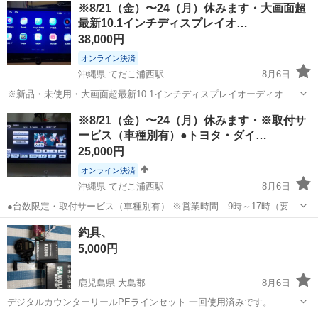
北海道
旭川市
神楽岡駅
カーナビ、テレビ
※8/21（金）〜24（月）休みます・大画面超
最新10.1インチディスプレイオ…
38,000円
オンライン決済
沖縄県 てだこ浦西駅
8月6日
※新品・未使用・大画面超最新10.1インチディスプレイオーディオ
（高画質） ●台数限定・取付サービス（車種別有） ●IPS超高画質・
沖縄
うるま市
てだこ浦西駅
カーナビ、テレビ
※8/21（金）〜24（月）休みます・※取付サ
（TLINK）ミラーリング（Appie Air Play/Mirroring...
ービス（車種別有）●トヨタ・ダイ…
ディスプレイ
25,000円
オンライン決済
沖縄県 てだこ浦西駅
8月6日
●台数限定・取付サービス（車種別有） ※営業時間 9時～17時（要予
約で！） ●トヨタ・ダイハツ車用純正7インチワイドHDDナビ・ブルー
沖縄
うるま市
てだこ浦西駅
カーナビ、テレビ
釣具、
トゥース・フルセグTV・DVD・CD録音 ●TVアンテナ新品 ...
フルセグ
5,000円
鹿児島県 大島郡
8月6日
デジタルカウンターリールPEラインセット 一回使用済みです。