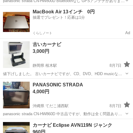
panasonic strada CN-HW800D Bluetoothなし GPSアンテナがありませ
ん。 中古品ですが、動作は全く問題ありません。 3N
沖縄
中頭郡
てだこ浦西駅
カーナビ、テレビ
MacBook Air 13インチ 0円
抽選でプレゼント！応募は1分
Ad
くらしノート
古いカーナビ
3,000円
静岡県 桜木駅
8月7日
値下げしました。 古いカーナビですが、CD、DVD、HDD musicなど
問題なく使えます、スピーカー内蔵で家庭用電源(100V)でも使用でき
静岡
静岡市
桜木駅
カーナビ、テレビ
PANASONIC STRADA
ますので、audio代わりに如何でしょうか？
4,000円
沖縄県 てだこ浦西駅
8月7日
panasonic strada CN-HW860D 中古品ですが、動作は全く問題ありま
せん。 Bluetooth内蔵 GPSアンテナがありません。 3N
沖縄
中頭郡
てだこ浦西駅
カーナビ、テレビ
カーナビ Eclipse AVN119N ジャンク
960円