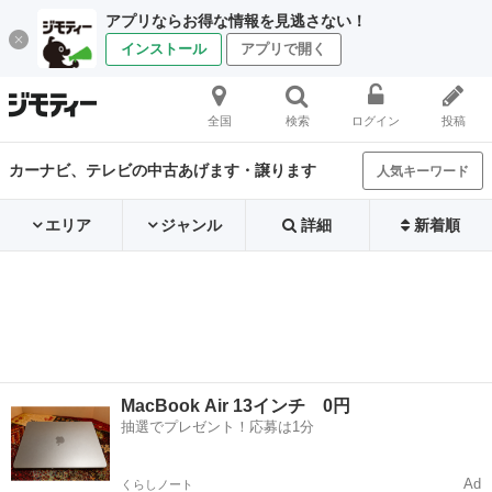
アプリならお得な情報を見逃さない！
インストール
アプリで開く
全国
検索
ログイン
投稿
カーナビ、テレビの中古あげます・譲ります
人気キーワード
エリア
ジャンル
詳細
新着順
MacBook Air 13インチ 0円
抽選でプレゼント！応募は1分
Ad
くらしノート