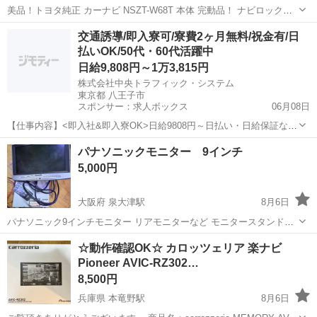
美品！トヨタ純正 カーナビ NSZT-W68T 本体 完動品！ ナビロック解
除済！ 地図SDあり！ Bluetooth、フルセグTV、HDMI入力に対応した
岐阜
岐阜市
名鉄岐阜駅
カーナビ、テレビ
交通誘導/即入寮可/寮費2ヶ月無料/祝金有/日
トヨタ純正のメモリーナビゲーションシステムです。 - メーカ...
払いOK/50代・60代活躍中
日給9,808円～1万3,815円
株式会社中央トラフィック・システム
東京都 八王子市
スポンサー：求人ボックス
06月08日
【仕事内容】<即入社&即入寮OK>日給9808円～日払い・日給保証など
待遇充実!寮費2ヶ月無料×祝金4.5万円有 <募集情報> 時間・お金の心配
アルバイト・パート
パナソニックモニター 9インチ
ゼロでスタート/ ・2ヶ月寮費費無料 ・入社祝い金4.5万円 ・日払いOK
5,000円
・プライベ...
大阪府 泉大津駅
8月6日
パナソニック9インチモニター リアモニターなど モニタースタンド両
面テープ残ったままです。
大阪
泉大津市
泉大津駅
カーナビ、テレビ
モニター
☆動作確認OK☆ カロッツェリア 楽ナビ
Pioneer AVIC-RZ302…
8,500円
兵庫県 本竜野駅
8月6日