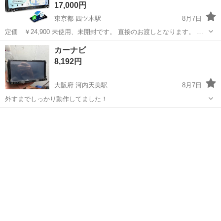
17,000円
東京都 四ツ木駅
8月7日
定価 ￥24,900 未使用、未開封です。 直接のお渡しとなります。 ど
うぞよろしくお願いいたします。 この商品について 【9インチIPS液
東京
葛飾区
四ツ木駅
カーナビ、テレビ
CarPlay
カーナビ
晶 × 物理ノブ＆専用ボタン｜見やすさと操作性を...
8,192円
大阪府 河内天美駅
8月7日
外すまでしっかり動作してました！
大阪
松原市
河内天美駅
カーナビ、テレビ