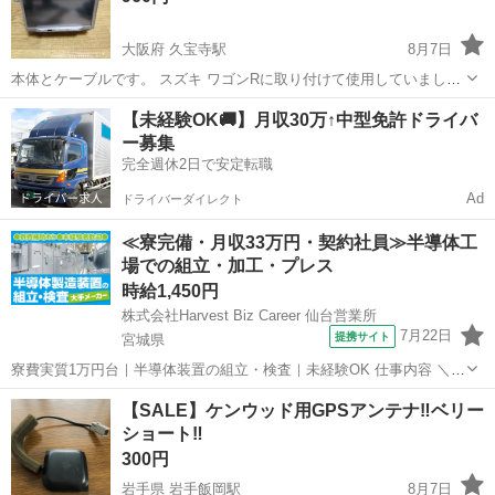
大阪府 久宝寺駅
8月7日
本体とケーブルです。 スズキ ワゴンRに取り付けて使用していまし
た。 取り外すまでは正常に動作しておりましたが 古い物なのでジャン
大阪
八尾市
久宝寺駅
カーナビ、テレビ
Eclipse
【未経験OK🚚】月収30万↑中型免許ドライバ
ク扱いとさせて頂きます。 こちらまで引取りに来て頂ける方でお願い
ー募集
します。
完全週休2日で安定転職
Ad
ドライバーダイレクト
≪寮完備・月収33万円・契約社員≫半導体工
場での組立・加工・プレス
時給1,450円
株式会社Harvest Biz Career 仙台営業所
7月22日
提携サイト
宮城県
寮費実質1万円台｜半導体装置の組立・検査｜未経験OK 仕事内容 ＼半
導体製造装置の組立・検査スタッフ／ 大手メーカー工場内で、半導体
宮城
その他
【SALE】ケンウッド用GPSアンテナ‼️ベリー
をつくるための装置を組み立てる仕事です。 タブレットや図面を確認
ショート‼️
しながら、ドライバ...
300円
岩手県 岩手飯岡駅
8月7日