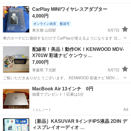
CarPlay MINIワイヤレスアダプター
4,000円
オンライン決済
配送可
東京都 山田駅
8月7日
車のカーナビに接続するだけで CarPlayが使えるようになります 注意
事項車にUSB接続とC端子接続がある 2016年以降のカーナビに使用で
東京
八王子市
山田駅
カーナビ、テレビ
配線有！美品！動作OK！KENWOOD MDV-
きるようになります
X701W 彩速ナビ ケンウッ…
7,000円
青森県 下北駅
8月7日
ご覧いただきありがとうございます。 KENWOOD 彩速ナビ MDV-
X701W です。 付属の電源線は、ダイハツ用 10P/6Pカプラーです。
青森
むつ市
下北駅
カーナビ、テレビ
MacBook Air 13インチ 0円
その他付属の配線は写真に写っているもののみになります。 2014年製
抽選でプレゼント！応募は1分
になりま...
Ad
くらしノート
［新品］KASUVAR 9インチIPS液晶 2DIN デ
ィスプレイオーディオ …