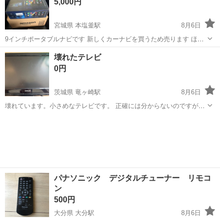
5,000円
イント】状態は...
宮城県 本塩釜駅
8月6日
9インチポータブルナビです 新しくカーナビを買うため売ります ほと
んど未使用に近く、数回しか使っていません 使える機能、付属品等は
宮城
塩竈市
本塩釜駅
カーナビ、テレビ
壊れたテレビ
写真通りです https://amzn.asia/d/05yPPNZk 詳細気になる方...
0円
茨城県 竜ヶ崎駅
8月6日
壊れています。小さめなテレビです。 正確には分からないのですが年
式は古いです。 リモコンあります。待ち合わせでも可能ですが出来れ
茨城
龍ケ崎市
竜ヶ崎駅
カーナビ、テレビ
ば引き取りに来て頂ける方よろしくお願いします。
パナソニック デジタルチューナー リモコ
ン
500円
大分県 大分駅
8月6日