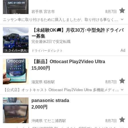
岩手県 宮古市
8月7日
ニッサン車に取り付けるために購入しましたが、取り付ける事なく倉
庫保管してた物です。 購入はR8.６月。 購入時は動作確認済みとして
岩手
宮古市
カーナビ、テレビ
ナビ
【未経験OK🚚】月収30万↑中型免許ドライバ
購入。 配線も付いてきてますが、全てあるかは不明。 参考までに⋯ニ
ー募集
ッサンの軽とコネクタ...
完全週休2日で安定転職
Ad
ドライバーダイレクト
【新品】Ottocast Play2Video Ultra
15,000円
滋賀県 稲枝駅
8月7日
【公式店】オットキャスト Ottocast Play2Video Ultra 多機能メディア
アダプター 車内でYouTube NetFlix Prime Video Spotify IPTV観れる
滋賀
彦根市
稲枝駅
カーナビ、テレビ
panasonic strada
CarPlay Andr...
2,000円
沖縄県 てだこ浦西駅
8月7日