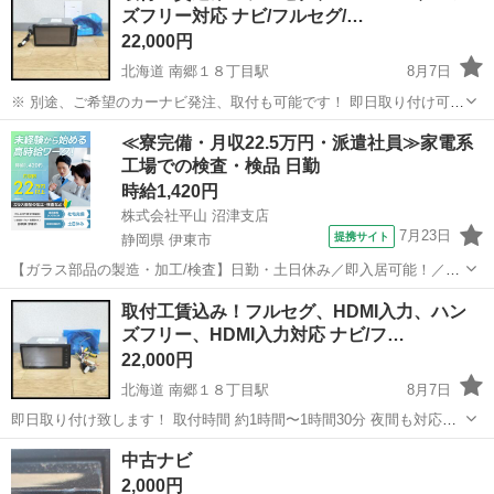
ズフリー対応 ナビ/フルセグ/…
22,000円
北海道 南郷１８丁目駅
8月7日
※ 別途、ご希望のカーナビ発注、取付も可能です！ 即日取り付け可
能！ 夜間も対応しています！ 残り1台なのでお早めに！ 取付工賃込
北海道
札幌市
南郷１８丁目駅
カーナビ、テレビ
≪寮完備・月収22.5万円・派遣社員≫家電系
み、ナビ、地上デジタルフルセグ、ワンセグ、Bluetooth、ハンズフリ
工場での検査・検品 日勤
フルセグ
ー、...
時給1,420円
株式会社平山 沼津支店
7月23日
提携サイト
静岡県 伊東市
【ガラス部品の製造・加工/検査】日勤・土日休み／即入居可能！／伊
豆でのんびりライフ♪ ガラス部品の製造・加工/検査 【株式会社平山で
静岡
伊東市
その他
取付工賃込み！フルセグ、HDMI入力、ハン
の正社員採用（無期雇用派遣）となります】 「2人で同じ職場で働き
ズフリー、HDMI入力対応 ナビ/フ…
たい」 「仕事も休みも一...
22,000円
北海道 南郷１８丁目駅
8月7日
即日取り付け致します！ 取付時間 約1時間〜1時間30分 夜間も対応可
能 (要相談) 早い方優先になりますのでお早めに！ ※ 他にも、希望カ
北海道
札幌市
南郷１８丁目駅
カーナビ、テレビ
中古ナビ
ーナビの別途発注も可能です！ 基本取付工賃込み、ナビ、地上...
2,000円