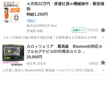
鹿児島
大島郡
カーナビ、テレビ
≪月収22万円・派遣社員≫機械操作・製造補
助
時給1,250円
日払い
株式会社BREXA Next
7月21日
提携サイト
茨城県 静駅
コネクタ製造工場の検査や測定作業！日勤専属＆土日祝休み＆年間休
日128日★クリーンルーム内作業★マイカー通勤OK＆無料駐車場あり
茨城
常陸大宮市
静駅
その他
カロッツェリア 最高級 Bluetooth対応☆
★就業先食堂利用可！日払い制度あり！《茨城県常陸大宮市》 人気の
フルセグナビ☆DVD再生☆ＣＤ…
工場のお仕事 ◇コネクタ製造工...
20,000円
埼玉県 深谷市
8月6日
⚠️手渡し限定⚠️ Bluetooth対応 最高級 フルセグナビ DVD CD録音
Bluetooth対応 ✴️取り付け対応✴️ 取付対応 ...
埼玉
深谷市
カーナビ、テレビ
クラリオン