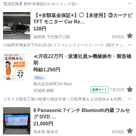
電池交換要 動作未確認のためジャンク扱い
大分
大分市
大分駅
カーナビ、テレビ
パナソニック
【⭐️全額返金保証⭐️】◯【未使用】③カーナビ
TFT モニター Car Re…
128円
福岡県 千代県庁口駅
8月6日
※福岡市博多区千代4-10-24 リファレンスイーストパーク 1階テナント
での受け渡しになります。 配達ご希望の方は要相談できます！ 【メ
福岡
福岡市
千代県庁口駅
カーナビ、テレビ
商品
≪月収22万円・派遣社員≫機械操作・製造補
ーカー名/商品名/型番】 【⭐️全額返金保証⭐️】◯【未使用】③カーナ...
助
時給1,250円
日払い
株式会社BREXA Next
7月21日
提携サイト
茨城県 静駅
コネクタ製造工場の検査や測定作業！日勤専属＆土日祝休み＆年間休
日128日★クリーンルーム内作業★マイカー通勤OK＆無料駐車場あり
茨城
常陸大宮市
静駅
その他
6 Panasonic 7インチ Bluetooth内蔵 フルセ
★就業先食堂利用可！日払い制度あり！《茨城県常陸大宮市》 人気の
グ DVD …
工場のお仕事 ◇コネクタ製造工...
21,000円
熊本県 熊本市
8月6日