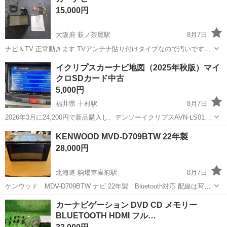
15,000円
大阪府 萩ノ茶屋駅
8月7日
ナビ＆TV 正常動きます TVアンテナ貼り付けタイプなので汚いです
TVアンテナは、新しいのん買って下さい ノークレームノーリターンで
大阪
大阪市
萩ノ茶屋駅
カーナビ、テレビ
イクリプスカーナビ地図（2025年秋版）マイ
お願いします 9:30〜17:00まで取りに来てくださ方のみ、たいようしま
クロSDカード中古
す
5,000円
福井県 十村駅
8月7日
2026年3月に24,200円で新品購入し、デンソーイクリプスAVN-LS01で
使用していましたが、車買い替えのため安価でお譲りします。 品番は
福井
三方上中郡
十村駅
カーナビ、テレビ
AVN
KENWOOD MVD-D709BTW 22年製
SDB-S0125でAVN-LS01W、AVN-LS01、AVN-LS02...
28,000円
北海道 駒場車庫前駅
8月7日
ケンウッド MDV-D709BTW ナビ 22年製 Bluetooth対応 配線は写真
に写ってるものが全てになります。 Bluetoothオーディオとしても使え
北海道
函館市
駒場車庫前駅
カーナビ、テレビ
カーナビゲーション DVD CD メモリー
ます。
BLUETOOTH HDMI フル…