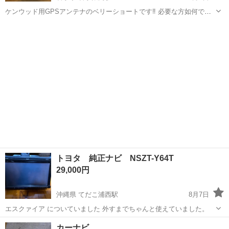
ケンウッド用GPSアンテナのベリーショートです‼️ 必要な方如何でし
ょうか❓
岩手
盛岡市
岩手飯岡駅
カーナビ、テレビ
トヨタ 純正ナビ NSZT-Y64T
29,000円
沖縄県 てだこ浦西駅
8月7日
エスクァイア についていました 外すまでちゃんと使えていました。
沖縄
中頭郡
てだこ浦西駅
カーナビ、テレビ
カーナビ