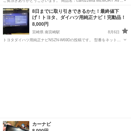
ご覧頂きありがとうございます。 商品名：carrozzeria MEMORY AV
NAVIGATION SYSTEM メーカー：Pioneer 型式：AVIC-RZ302 シリア
兵庫
たつの市
本竜野駅
カーナビ、テレビ
8日までに取り引きできるかた！最終値下
ル番号：SETW024510JP 所有...
げ！トヨタ、ダイハツ用純正ナビ！完動品！
8,000円
宮崎県 南宮崎駅
8月6日
トヨタダイハツ用純正ナビNSZN-W69Dの投稿です。 型番をネットで
検索いただけますとスペックの確認できますのでよろしくお願いいた
宮崎
宮崎市
南宮崎駅
カーナビ、テレビ
します。 本体、テレビアンテナ配線、Bluetooth用マイク、メイン配
線、必要なものは揃っ...
カーナビ
8,000円