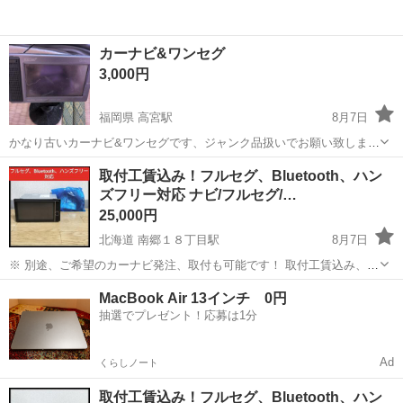
カーナビ&ワンセグ
3,000円
福岡県 高宮駅
8月7日
かなり古いカーナビ&ワンセグです、ジャンク品扱いでお願い致します
返品不可です汚れ傷有ります
福岡
福岡市
高宮駅
カーナビ、テレビ
取付工賃込み！フルセグ、Bluetooth、ハン
ズフリー対応 ナビ/フルセグ/…
25,000円
北海道 南郷１８丁目駅
8月7日
※ 別途、ご希望のカーナビ発注、取付も可能です！ 取付工賃込み、ナ
ビ、地上デジタルフルセグ、ワンセグ、Bluetooth、ハンズフリー、
北海道
札幌市
南郷１８丁目駅
カーナビ、テレビ
MacBook Air 13インチ 0円
DVD再生、CD再生、CD録音、ラジオ等対応 NHZD-W62G 2DIN...
抽選でプレゼント！応募は1分
フルセグ
Ad
くらしノート
取付工賃込み！フルセグ、Bluetooth、ハン