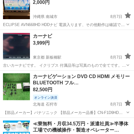
2,000円
沖縄県 南城市
8月7日
ECLIPSE AVN668HD HDDナビ 電源入ります、その他動作は確認でき
てません。 ジャンク扱いでお願いします。 付属品はありません（画像
沖縄
南城市
カーナビ、テレビ
AVN
カーナビ
参照）
3,999円
東京都 新板橋駅
8月7日
古いカーナビです。 イクリプス 付属品等は写真のもので全てです。
使用方法等わかる方よろしくお願い致します！！ 当方素人で車屋さん
東京
板橋区
新板橋駅
カーナビ、テレビ
カーナビ
カーナビゲーション DVD CD HDMI メモリー
に譲っていただいたものですので、詳細わかりません。 新しいものを
BLUETOOTH フル…
つけ...
82,500円
オンライン決済
北海道 石狩市
8月7日
【部品メーカー】パナソニック 【部品メーカー品番】CN-F1D9HD
【商品説明】 ◆社外,DVD,CD,HDMI,メモリー,Bluetooth,フルセグ,SD
北海道
石狩市
カーナビ、テレビ
フルセグ
≪寮無料・月収34.5万円・派遣社員≫半導体
カード,マイク付,2DIN,ハーネス付,9インチ,取説...
工場での機械操作・製造オペレーター…