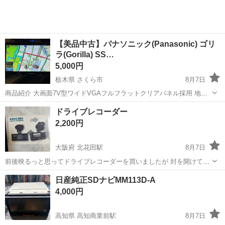
【美品中古】パナソニック(Panasonic) ゴリ
ラ(Gorilla) SS…
5,000円
栃木県 さくら市
8月7日
商品紹介 大画面7V型ワイドVGAフルフラットクリアパネル採用 地図
上の小さい文字も見やすい、7V型ワイドVGA液晶モニター採用 フルフ
栃木
さくら市
カーナビ、テレビ
ゴリラ
ドライブレコーダー
ラットパネルにより、大画面ながらスタイリッシュなボディデザイン
2,200円
を実現 高速処理回路「...
大阪府 北花田駅
8月7日
前後映るっと思ってドライブレコーダーを買いましたが 封を開けて、
セットしようとしたら 後のカメラは後方ではなく、車内の事みたい
大阪
堺市
北花田駅
カーナビ、テレビ
セット
日産純正SDナビMM113D-A
で、 セットする前に又、箱に入れました。 全くの新品です。
4,000円
高知県 高知商業前駅
8月7日