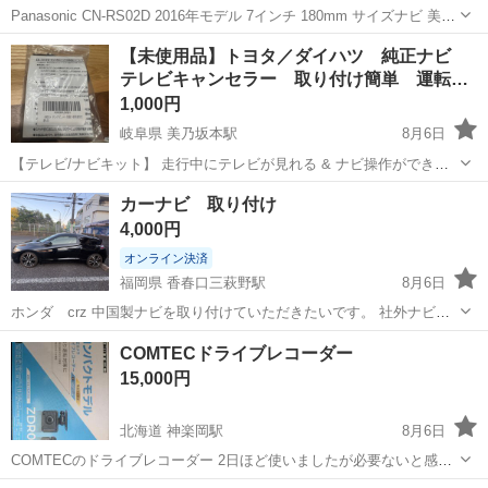
Panasonic CN-RS02D 2016年モデル 7インチ 180mm サイズナビ 美品
です Bluetoothオーディオ､ハンズフリー対応 フルセグ地デジチューナ
熊本
熊本市
カーナビ、テレビ
フルセグ
【未使用品】トヨタ／ダイハツ 純正ナビ
ー対応 HDMI USB SD DVD CD ...
テレビキャンセラー 取り付け簡単 運転…
1,000円
岐阜県 美乃坂本駅
8月6日
【テレビ/ナビキット】 走行中にテレビが見れる & ナビ操作ができる
キット トヨタ/ダイハツ ディーラーオプションナビ 取説付 簡単取付
岐阜
中津川市
美乃坂本駅
カーナビ、テレビ
NSZT
カーナビ 取り付け
最新型スイッチ H211 トヨタ ディーラーオプションナビ 2023-2018
4,000円
年...
オンライン決済
福岡県 香春口三萩野駅
8月6日
ホンダ crz 中国製ナビを取り付けていただきたいです。 社外ナビを
純正バックモニターと繋ぎたいですが、中国製のナビにもバックカメ
福岡
北九州市
香春口三萩野駅
カーナビ、テレビ
COMTECドライブレコーダー
ラついているのでどちらかで連動させたいです。 内装剥がしなど必要
カーナビ
15,000円
な場合はプラス1000円い...
北海道 神楽岡駅
8月6日
COMTECのドライブレコーダー 2日ほど使いましたが必要ないと感じ
たので出品します