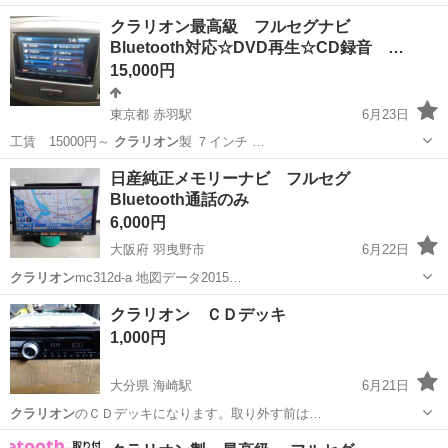
ーシ…
長崎
長崎市
カーナビ、テレビ
Clarion
クラリオン最高級 フルセグナビ
Bluetooth対応☆DVD再生☆CD録音 …
15,000円
東京都 赤羽駅
6月23日
工賃 15000円～
クラリオン
製 ７インチ …
東京
千代田区
赤羽駅
カーナビ、テレビ
ワンセグ
日産純正メモリーナビ フルセグ
Bluetooth通話のみ
6,000円
大阪府 羽曳野市
6月22日
クラリオン
mc312d-a 地図データ2015…
大阪
羽曳野市
カーナビ、テレビ
フルセグ
クラリオン ＣＤデッキ
1,000円
大分県 海崎駅
6月21日
クラリオン
のＣＤデッキになります。取り外す前は…
大分
佐伯市
海崎駅
カーオーディオ
クラリオン