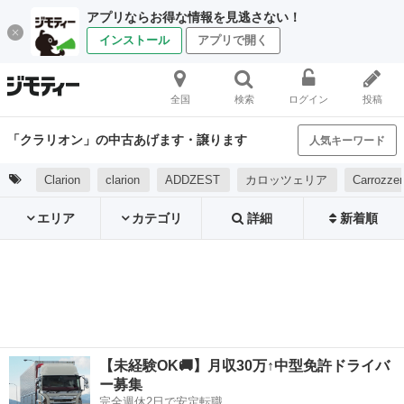
アプリならお得な情報を見逃さない！
インストール
アプリで開く
全国
検索
ログイン
投稿
「クラリオン」の中古あげます・譲ります
人気キーワード
Clarion
clarion
ADDZEST
カロッツェリア
Carrozzer
エリア
カテゴリ
詳細
新着順
【未経験OK🚚】月収30万↑中型免許ドライバ
ー募集
完全週休2日で安定転職