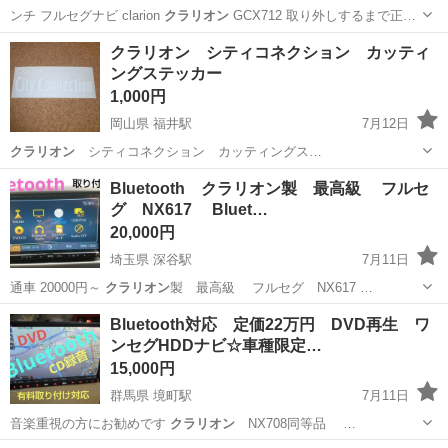
ンチ フルセグナビ clarion
クラリオン
GCX712 取り外しするまで正…
鳥取
八頭郡
智頭駅
カーナビ、テレビ
clarion
クラリオン シティコネクション カッティ
ングステッカー
1,000円
岡山県 福井駅
7月12日
クラリオン
シティコネクション カッティングス…
岡山
倉敷市
福井駅
その他
クラリオン
Bluetooth クラリオン製 最高級 フルセ
グ NX617 Bluet…
20,000円
埼玉県 深谷駅
7月11日
通車 20000円～
クラリオン
製 最高級 フルセグ NX617 …
埼玉
深谷市
深谷駅
カーナビ、テレビ
ホイール
Bluetooth対応 定価22万円 DVD再生 ワ
ンセグHDDナビ☆車種限定…
15,000円
群馬県 境町駅
7月11日
音楽重視の方にお勧めです
クラリオン
NX708同等品 …