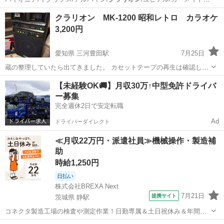
セルスター/…
高知
高知市
カーナビ、テレビ
ギボシ端子
クラリオン MK-1200 昭和レトロ カラオケ
3,200円
愛知県 三河豊田駅
7月25日
蔵の整理していたら出てきました。 カセットテープの再生は確認しま
した。 セットのカラオケテープの使い方がわからないため、確認取れ
愛知
豊田市
三河豊田駅
オーディオ
クラリオン
【未経験OK🚚】月収30万↑中型免許ドライバ
てません。 マイクは2個のうち1つは反応しない感じですが、もう１つ
ー募集
は問題なくスピーカーも調...
完全週休2日で安定転職
Ad
ドライバーダイレクト
≪月収22万円・派遣社員≫機械操作・製造補
助
時給1,250円
日払い
株式会社BREXA Next
7月21日
提携サイト
茨城県 静駅
コネクタ製造工場の検査や測定作業！日勤専属＆土日祝休み＆年間休
日128日★クリーンルーム内作業★マイカー通勤OK＆無料駐車場あり