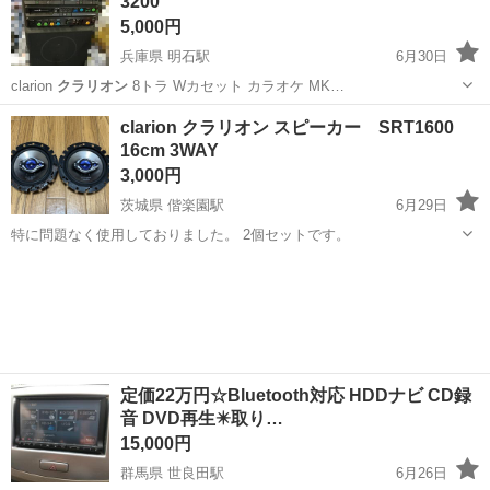
3200
5,000円
兵庫県 明石駅
6月30日
clarion
クラリオン
8トラ Wカセット カラオケ MK…
兵庫
明石市
明石駅
オーディオ
カセット
clarion クラリオン スピーカー SRT1600
16cm 3WAY
3,000円
茨城県 偕楽園駅
6月29日
特に問題なく使用しておりました。 2個セットです。
茨城
水戸市
偕楽園駅
カーオーディオ
clarion
定価22万円☆Bluetooth対応 HDDナビ CD録
音 DVD再生✴️取り…
15,000円
群馬県 世良田駅
6月26日