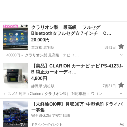
クラリオン製 最高級 フルセグ
Bluetooth☆フルセグ☆７インチ Ｃ…
20,000円
東京都 赤羽駅
8月1日
40000円～
クラリオン
製 最高級 ナビ ７…
東京
千代田区
赤羽駅
カーナビ、テレビ
13インチ
【美品】CLARION カーナビ ナビ PS-4123J-
B 純正カーオーディ…
4,800円
静岡県 浜松駅
7月31日
： スズキ純正（Clarion /
クラリオン
製） 対応車種： ワゴン
R（MH21…
静岡
浜松市
浜松駅
カーナビ、テレビ
【未経験OK🚚】月収30万↑中型免許ドライバ
ー募集
完全週休2日で安定転職
Ad
ドライバーダイレクト