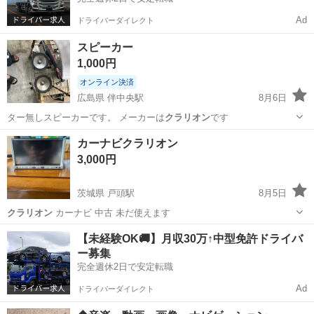
Ad
ドライバーダイレクト
スピーカー
1,000円
オンライン決済
広島県 伴中央駅
8月6日
ター無しスピーカーです。 メーカーは
クラリオン
です
広島
広島市
伴中央駅
オーディオ
クラリオン
カーナビクラリオン
3,000円
茨城県 戸頭駅
8月5日
クラリオン
カーナビ 中古 未だ使えます
茨城
取手市
戸頭駅
カーナビ、テレビ
【未経験OK🚚】月収30万↑中型免許ドライバ
ー募集
完全週休2日で安定転職
Ad
ドライバーダイレクト