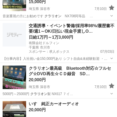
15,000円
埼玉県 深谷市
7月10日
音楽重視の方にお勧めです
クラリオン
NX708同等品 …
埼玉
深谷市
カーナビ、テレビ
ナビ
交通誘導・イベント警備/採用率98%/履歴書不
要/週1～OK/日払い現金手渡しO…
日給1万円～1万3,000円
有限会社ドルフィン
千葉県 市川市
スポンサー：求人ボックス
07月03日
【仕事内容】入社祝い金150,000円あり シフト自由&未経験歓迎
・直
行直帰OK ・一部車・自転車・バイク通勤OK ・週1～OK ・日払い・
アルバイト・パート
クラリオン最高級 Bluetooth対応☆フルセ
週払いOK、現金手渡しも可能です! <仕事内容> 建築・土木工事現場
グ☆DVD再生☆ＣＤ録音 SD…
で...
20,000円
埼玉県 深谷市
7月10日
5000円～25000円
クラリオン
製 NX617 ７イ…
埼玉
深谷市
カーナビ、テレビ
クラリオン
いすゞ純正カーオーディオ
20,000円