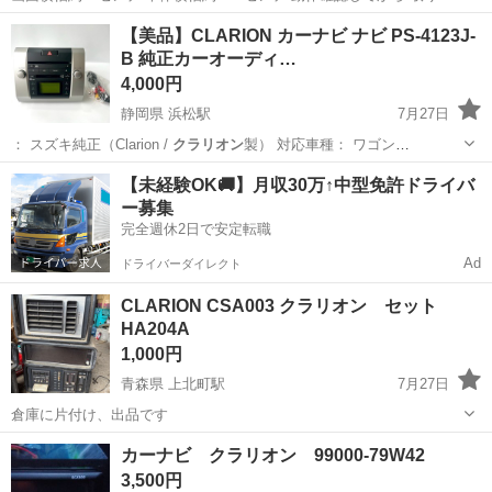
ししています 地図データ年式不明 配線(GPSアンテナ)ありますが 車種
福岡
糟屋郡
カーナビ、テレビ
クラリオン
【美品】CLARION カーナビ ナビ PS-4123J-
によっては追加で配線が必要になります スズキ車に取り付けで...
B 純正カーオーディ…
4,000円
静岡県 浜松駅
7月27日
： スズキ純正（Clarion /
クラリオン
製） 対応車種： ワゴン
R（MH21…
静岡
浜松市
浜松駅
カーオーディオ
【未経験OK🚚】月収30万↑中型免許ドライバ
ー募集
完全週休2日で安定転職
Ad
ドライバーダイレクト
CLARION CSA003 クラリオン セット
HA204A
1,000円
青森県 上北町駅
7月27日
倉庫に片付け、出品です
青森
十和田市
上北町駅
オーディオ
カーナビ クラリオン 99000-79W42
3,500円