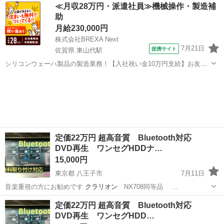
群馬
伊勢崎市
境町駅
カーナビ、テレビ
Bluetooth
≪月収28万円・派遣社員≫機械操作・製造補
助
月給230,000円
株式会社BREXA Next
7月21日
提携サイト
佐賀県 東山代駅
シリコンウェーハ製品の製造業務！【入社祝い金10万円支給】お友達
やカップルとの応募OK◎年間休日129日＆休出なしでプライベート充
佐賀
伊万里市
東山代駅
その他
実♪業務はクリーンルームで快適作業◎自社正社員登用制度あり★1食
300円～の格安食堂あり！《佐...
定価22万円 超高音質 Bluetooth対応
DVD再生 ワンセグHDDナ…
15,000円
東京都 八王子市
7月11日
音楽重視の方にお勧めです
クラリオン
NX708同等品 …
東京
八王子市
カーナビ、テレビ
タイヤ
定価22万円 超高音質 Bluetooth対応
DVD再生 ワンセグHDD…