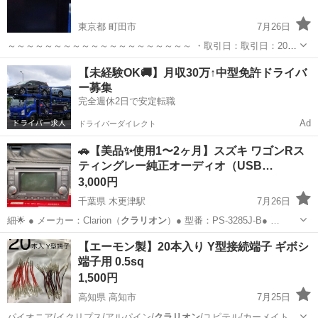
東京都 町田市
7月26日
～～～～～～～～～～～～～～～～～～～～ ・取引日：取引日：2025
年4月中旬 ・時間：要相談＞当方の都合が良い時間 ・取引場所：町田
東京
町田市
カーナビ、テレビ
カーナビ
【未経験OK🚚】月収30万↑中型免許ドライバ
市小山田緑地駐車場 又は、その近隣要相談 ～～～～～～
ー募集
～～～～～～～...
完全週休2日で安定転職
Ad
ドライバーダイレクト
🚗【美品✨使用1〜2ヶ月】スズキ ワゴンRス
ティングレー純正オーディオ（USB…
3,000円
千葉県 木更津駅
7月26日
細🌟 ● メーカー：Clarion（
クラリオン
）● 型番：PS-3285J-B● …
千葉
木更津市
木更津駅
カーオーディオ
【エーモン製】20本入り Y型接続端子 ギボシ
端子用 0.5sq
1,500円
高知県 高知市
7月25日
パイオニア/イクリプス/アルパイン/
クラリオン
/ユピテル/カーメイト/