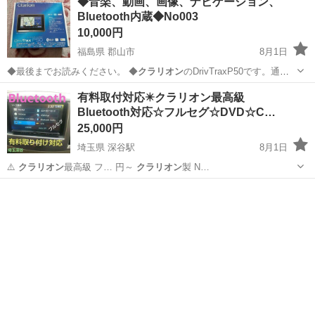
◆音楽、動画、画像、ナビゲーション、
Bluetooth内蔵◆No003
10,000円
福島県 郡山市
8月1日
◆最後までお読みください。 ◆
クラリオン
のDrivTraxP50です。通称
ポ…
福島
郡山市
その他
Bluetooth
有料取付対応✴️クラリオン最高級
Bluetooth対応☆フルセグ☆DVD☆C…
25,000円
埼玉県 深谷駅
8月1日
⚠️
クラリオン
最高級 フ… 円～
クラリオン
製 N…
埼玉
深谷市
深谷駅
カーナビ、テレビ
ワゴンR