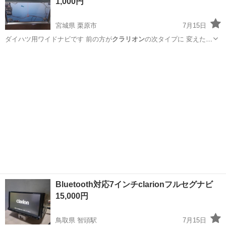
1,000円
宮城県 栗原市
7月15日
ダイハツ用ワイドナビです 前の方が
クラリオン
の次タイプに 変えたた
めGPSアン…
宮城
栗原市
カーナビ、テレビ
クラリオン
Bluetooth対応7インチclarionフルセグナビ
15,000円
鳥取県 智頭駅
7月15日