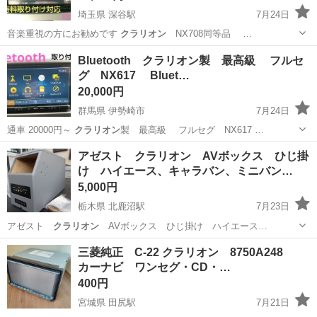
埼玉県 深谷駅
7月24日
音楽重視の方にお勧めです
クラリオン
NX708同等品 …
埼玉
深谷市
深谷駅
カーナビ、テレビ
13インチ
Bluetooth クラリオン製 最高級 フルセ
グ NX617 Bluet…
20,000円
群馬県 伊勢崎市
7月24日
通車 20000円～
クラリオン
製 最高級 フルセグ NX617 …
群馬
伊勢崎市
カーナビ、テレビ
アゼスト クラリオン AVボックス ひじ掛
け ハイエース、キャラバン、ミニバン…
5,000円
栃木県 北鹿沼駅
7月23日
アゼスト
クラリオン
AVボックス ひじ掛け ハイエース…
栃木
鹿沼市
北鹿沼駅
内装、インテリア
クラリオン
三菱純正 C-22 クラリオン 8750A248
カーナビ ワンセグ・CD・…
400円
宮城県 田尻駅
7月21日