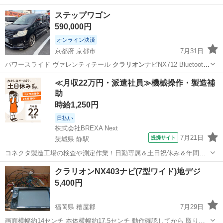
ステップワゴン
590,000円
オンライン決済
京都府 京都市
7月31日
パワースライド ヴァレンティテール
クラリオン
ナビNX712 Bluetooth
有…
京都
京都市
その他
≪月収22万円・派遣社員≫機械操作・製造補
助
時給1,250円
日払い
株式会社BREXA Next
7月21日
提携サイト
茨城県 静駅
コネクタ製造工場の検査や測定作業！日勤専属＆土日祝休み＆年間休
日128日★クリーンルーム内作業★マイカー通勤OK＆無料駐車場あり
茨城
常陸大宮市
静駅
その他
クラリオンNX403ナビ(7型ワイド)地デジ
★就業先食堂利用可！日払い制度あり！《茨城県常陸大宮市》 人気の
5,400円
工場のお仕事 ◇コネクタ製造工...
福岡県 糟屋郡
7月29日
画面横幅約14センチ 本体横幅約17.5センチ 動作確認してから 取り外