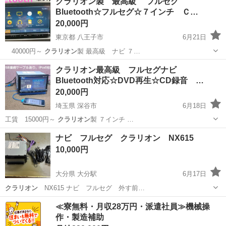
クラリオン製 最高級 フルセグ
Bluetooth☆フルセグ☆７インチ Ｃ…
20,000円
東京都 八王子市
6月21日
40000円～
クラリオン
製 最高級 ナビ ７…
東京
八王子市
カーナビ、テレビ
ナビ
クラリオン最高級 フルセグナビ
Bluetooth対応☆DVD再生☆CD録音 …
20,000円
埼玉県 深谷市
6月18日
工賃 15000円～
クラリオン
製 ７インチ …
埼玉
深谷市
カーナビ、テレビ
ナビ フルセグ クラリオン NX615
10,000円
大分県 大分駅
6月17日
クラリオン
NX615 ナビ フルセグ 外す前…
大分
大分市
大分駅
カーナビ、テレビ
クラリオン
≪寮無料・月収28万円・派遣社員≫機械操
作・製造補助