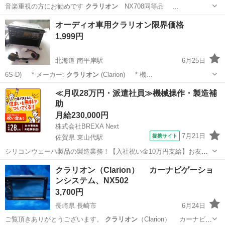
音楽重視の方にお勧めです
クラリオン
NX708同等品 …
群馬
世良田駅
カーナビ、テレビ
NBOX
オーディオ車用クラリオン限界価格
1,999円
北海道 南平岸駅
6月25日
6S-D) * メーカー:
クラリオン
(Clarion) * 機…
北海道
札幌市
南平岸駅
カーオーディオ
≪月収28万円・派遣社員≫機械操作・製造補
助
月給230,000円
株式会社BREXA Next
7月21日
提携サイト
佐賀県 東山代駅
シリコンウェーハ製品の製造業務！【入社祝い金10万円支給】お友達
やカップルとの応募OK◎年間休日129日＆休出なしでプライベート充
佐賀
伊万里市
東山代駅
その他
クラリオン（Clarion） カーナビゲーショ
実♪業務はクリーンルームで快適作業◎自社正社員登用制度あり★1食
ンシステム、NX502
300円～の格安食堂あり！《佐...
3,700円
長崎県 長崎市
6月24日
ご覧頂きありがとうございます。
クラリオン
（Clarion） カーナビゲ