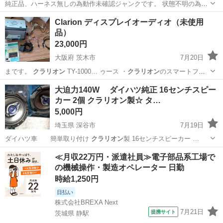
純正品、ハーネス無しの為動作未確認ジャンクです。 状態不明の為、
現状渡し、ノークレームでお願いします。 状態等は画像にて確認をお
宮城
遠田郡
田尻駅
カーナビ、テレビ
クラリオン
Clarion ディスプレイオーディオ（未使用
願い致します。
品）
23,000円
大阪府 茨木市
7月20日
まです。
クラリオン
TY-1000… ゥース ・
クラリオン
のスマートフォ
ン…
大阪
茨木市
カーナビ、テレビ
大迫力140W ダイハツ純正 16センチスピー
カー 2個 クラリオン製☆ タ…
5,000円
埼玉県 深谷市
7月19日
ダイハツ車 簡単取り付け
クラリオン
製 16センチスピーカー …
埼玉
深谷市
カーオーディオ
取り付け
≪月収22万円・派遣社員≫電子部品系工場で
の機械操作・製造オペレーター 日勤
時給1,250円
日払い
株式会社BREXA Next
7月21日
提携サイト
茨城県 静駅