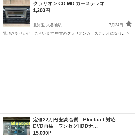
茨城
常陸大宮市
静駅
その他
クラリオン CD MD カーステレオ
★就業先食堂利用可！日払い制度あり！《茨城県常陸大宮市》 人気の
1,200円
工場のお仕事 ◇コネクタ製造工...
北海道 大谷地駅
7月24日
覧頂きありがとうございます 中古の
クラリオン
カーステレオになりま
す 取説あります…
北海道
札幌市
大谷地駅
カーオーディオ
クラリオン
定価22万円 超高音質 Bluetooth対応
DVD再生 ワンセグHDDナ…
15,000円