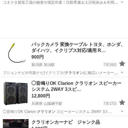
コネクタ製造工場の検査や測定作業！日勤専属＆土日祝休み＆年間休
日128日★クリーンルーム内作業★マイカー通勤OK＆無料駐車場あり
茨城
常陸大宮市
静駅
その他
★就業先食堂利用可！日払い制度あり！《茨城県常陸大宮市》 人気の
工場のお仕事 ◇コネクタ製造工...
バックカメラ 変換ケーブル トヨタ、ホンダ、
ダイハツ、イクリプス対応/適用 R…
900円
新潟県 加治駅
7月18日
プションナビや市販ナビ(イクリプス/
クラリオン
)に幅広いメーカーの
リア(バック)カ…
新潟
新発田市
加治駅
内装、インテリア
◯音鳴りOK Clarion クラリオン スピーカー
システム 2WAY 3スピ…
12,800円
兵庫県 山陽網干駅
7月17日
◯音鳴りOK Clarion
クラリオン
スピーカーシステム 2WAY 3ス…
兵庫
姫路市
山陽網干駅
オーディオ
Clarion
クラリオンカーナビ ジャンク品