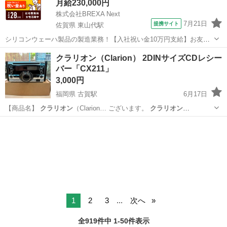
月給230,000円
株式会社BREXA Next
7月21日
提携サイト
佐賀県 東山代駅
シリコンウェーハ製品の製造業務！【入社祝い金10万円支給】お友達
やカップルとの応募OK◎年間休日129日＆休出なしでプライベート充
佐賀
伊万里市
東山代駅
その他
クラリオン（Clarion） 2DINサイズCDレシー
実♪業務はクリーンルームで快適作業◎自社正社員登用制度あり★1食
バー「CX211」
300円～の格安食堂あり！《佐...
3,000円
福岡県 古賀駅
6月17日
【商品名】
クラリオン
（Clarion… ございます。
クラリオン
（Clarion…
福岡
古賀市
古賀駅
カーオーディオ
Clarion
1
2
3
...
次へ
全919件中 1-50件表示