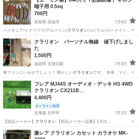
実♪業務はクリーンルームで快適作業◎自社正社員登用制度あり★1食
端子用 0.5sq
300円～の格安食堂あり！《佐...
700円
高知県 高知市
7月4日
パイオニア/イクリプス/アルパイン/
クラリオン
/ユピテル/カーメイト/
セルスター/…
高知
高知市
カーナビ、テレビ
ギボシ端子
クラリオン パーソナル無線 値下げしまし
た
1,500円
滋賀県 五箇荘駅
7月3日
車ファンにいかがでしょう？ 懐かしい
クラリオン
です。 本体、マイ
ク、電源コードの…
滋賀
東近江市
五箇荘駅
車のパーツ
クラリオン
フレア MJ44S オーディオ・デッキ HS 4WD
クラリオン CX211B…
4,400円
オンライン決済
北海道 石狩市
7月2日
【部品メーカー】
クラリオン
【部品メーカー品番】CX21…
北海道
石狩市
カーオーディオ
4WD
激レア クラリオン カセット カラオケ MK-