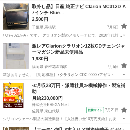
取外し品】日産 純正ナビ Clarion MC312D-A
7インチ Blue…
2,500円
千葉県 馬橋駅
7月6日
/ QY-7321N-A）です。
クラリオン
製のメモリーナビで、2010年代前
半…
千葉
松戸市
馬橋駅
カーナビ、テレビ
SDカード
激レアClarionクラリオン12枚CDチェンジャ
ーマガジン新品未使用品
1,980円
福岡県 香椎花園前駅
7月5日
箱はありません。 【対応機種】 •
クラリオン
CDC-9000 •アゼスト
CD…
福岡
福岡市
香椎花園前駅
カーオーディオ
Clarion
≪月収28万円・派遣社員≫機械操作・製造補
助
月給230,000円
株式会社BREXA Next
7月21日
提携サイト
佐賀県 東山代駅
シリコンウェーハ製品の製造業務！【入社祝い金10万円支給】お友達
やカップルとの応募OK◎年間休日129日＆休出なしでプライベート充
佐賀
伊万里市
東山代駅
その他
【エーモン製】8本入り Y型接続端子 ギボシ