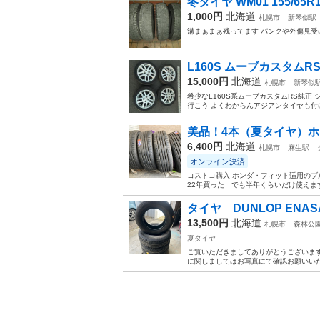
冬タイヤ WM01 155/65R1
1,000円
北海道
札幌市
新琴似駅
溝まぁまぁ残ってます パンクや外傷見受
L160S ムーブカスタムRS
15,000円
北海道
札幌市
新琴似
希少なL160S系ムーブカスタムRS純
行こう よくわからんアジアンタイヤも付け
美品！4本（夏タイヤ）ホンダ
6,400円
北海道
札幌市
麻生駅
オンライン決済
コストコ購入 ホンダ・フィット适用のブルーアー
22年買った でも半年くらいだけ使えます
タイヤ DUNLOP ENASAV
13,500円
北海道
札幌市
森林公
夏タイヤ
ご覧いただきましてありがとうございます。 タイヤ
に関しましてはお写真にて確認お願いいたし