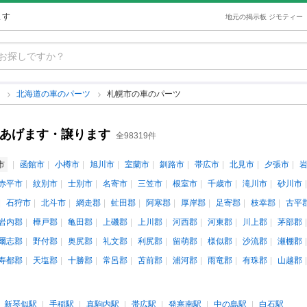
ます
地元の掲示板 ジモティー
ツ
北海道の車のパーツ
札幌市の車のパーツ
古あげます・譲ります
全98319件
市
函館市
小樽市
旭川市
室蘭市
釧路市
帯広市
北見市
夕張市
赤平市
紋別市
士別市
名寄市
三笠市
根室市
千歳市
滝川市
砂川市
石狩市
北斗市
網走郡
虻田郡
阿寒郡
厚岸郡
足寄郡
枝幸郡
古平
岩内郡
樺戸郡
亀田郡
上磯郡
上川郡
河西郡
河東郡
川上郡
茅部郡
爾志郡
野付郡
奥尻郡
礼文郡
利尻郡
留萌郡
様似郡
沙流郡
瀬棚郡
寿都郡
天塩郡
十勝郡
常呂郡
苫前郡
浦河郡
雨竜郡
有珠郡
山越郡
新琴似駅
手稲駅
真駒内駅
帯広駅
発寒南駅
中の島駅
白石駅