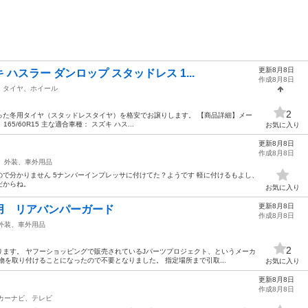
更新8月8日
ハスラー ダンロップ スタッドレス 1...
作成8月8日
タイヤ、ホイール
2
った冬用タイヤ（スタッドレスタイヤ）を格安でお譲りします。 【商品詳細】メー
65/60R15 主な適合車種： スズキ ハス...
お気に入り
更新8月8日
作成8月8日
外装、車外用品
いので分かりません 5ナンバーインプレッサに付けてた？ようです 軽に付けるもよし、
だからね。
お気に入り
更新8月8日
用 リアバンパーガード
作成8月8日
外装、車外用品
2
ます。 ヤフーショッピングで販売されているJパーツプロジェクト、というメーカ
物を取り付けることになったので不要となりました。 指定場所まで引取...
お気に入り
更新8月8日
ク
作成8月8日
カーナビ、テレビ