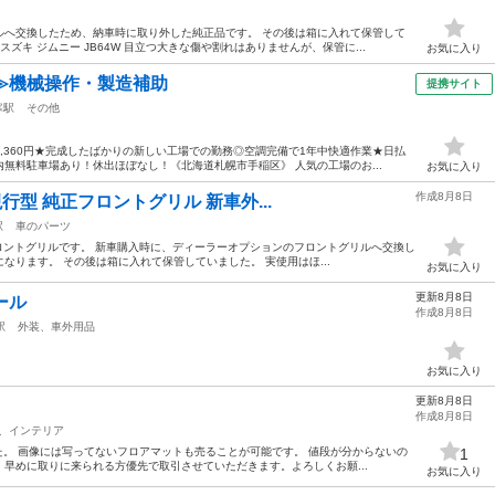
ルへ交換したため、納車時に取り外した純正品です。 その後は箱に入れて保管して
ズキ ジムニー JB64W 目立つ大きな傷や割れはありませんが、保管に...
お気に入り
≫機械操作・製造補助
提携サイト
寒駅
その他
,360円★完成したばかりの新しい工場での勤務◎空調完備で1年中快適作業★日払
無料駐車場あり！休出ほぼなし！《北海道札幌市手稲区》 人気の工場のお...
お気に入り
作成8月8日
現行型 純正フロントグリル 新車外...
駅
車のパーツ
正フロントグリルです。 新車購入時に、ディーラーオプションのフロントグリルへ交換し
なります。 その後は箱に入れて保管していました。 実使用はほ...
お気に入り
更新8月8日
ール
作成8月8日
駅
外装、車外用品
お気に入り
更新8月8日
作成8月8日
、インテリア
ました。 画像には写ってないフロアマットも売ることが可能です。 値段が分からないの
1
早めに取りに来られる方優先で取引させていただきます。よろしくお願...
お気に入り