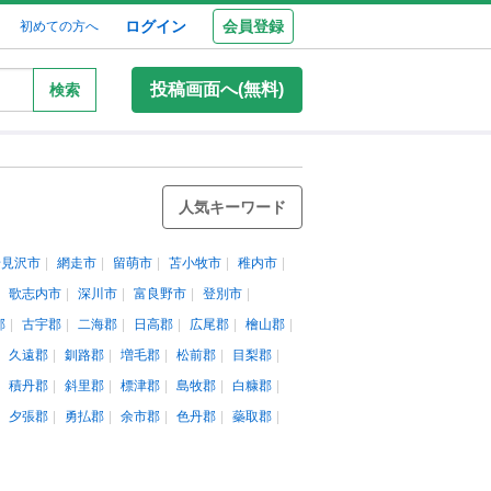
ログイン
会員登録
初めての方へ
投稿画面へ(無料)
検索
人気キーワード
岩見沢市
網走市
留萌市
苫小牧市
稚内市
歌志内市
深川市
富良野市
登別市
郡
古宇郡
二海郡
日高郡
広尾郡
檜山郡
久遠郡
釧路郡
増毛郡
松前郡
目梨郡
積丹郡
斜里郡
標津郡
島牧郡
白糠郡
夕張郡
勇払郡
余市郡
色丹郡
蘂取郡