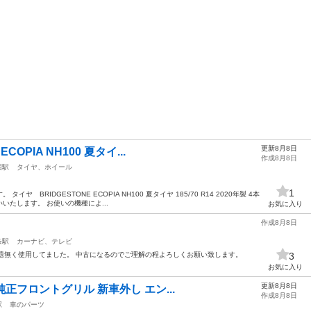
更新8月8日
COPIA NH100 夏タイ...
作成8月8日
園駅
タイヤ、ホイール
1
 BRIDGESTONE ECOPIA NH100 夏タイヤ 185/70 R14 2020年製 4本
たします。 お使いの機種によ...
お気に入り
作成8月8日
条駅
カーナビ、テレビ
問題無く使用してました。 中古になるのでご理解の程よろしくお願い致します。
3
お気に入り
更新8月8日
 純正フロントグリル 新車外し エン...
作成8月8日
駅
車のパーツ