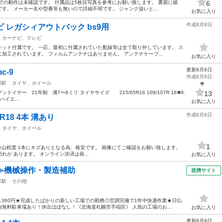
での動作は未確認です。 付属品は5枚目写真を参考にお願い致します。 裏面に破
6
す。 メーカー名や型番等も無いので詳細不明です。 ジャンク扱いと...
お気に入り
作成8月8日
ナビ レガシィアウトバック bs9用
カーナビ、テレビ
のキット付属です。 一応、最初に付属されていた配線等は全て取り外しています。 ス
加工されています。 フィルムアンテナはありません。 アンテナケーブ...
お気に入り
更新8月8日
-9
作成8月8日
原駅
タイヤ、ホイール
ドイヤー 21年制 溝7〜8ミリ タイヤサイズ 215/65R16 109/107R 16✖︎6.
13
ハイエ...
お気に入り
作成8月8日
R18 4本 溝あり
タイヤ、ホイール
1
4本 7-8分山程度 1本にキズありとなる為、格安です。 画像にてご確認をお願い致します。
が あります。 オンライン決済は発...
お気に入り
≫機械操作・製造補助
提携サイト
寒駅
その他
,360円★完成したばかりの新しい工場での勤務◎空調完備で1年中快適作業★日払
無料駐車場あり！休出ほぼなし！《北海道札幌市手稲区》 人気の工場のお...
お気に入り
更新8月8日