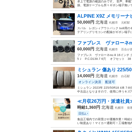
卓上で電源の確認のみです。 音声、車載
損、電源ケーブルも所々ギボシ端子無いで
ALPINE X9Z メモリー
50,000円
北海道
札幌市
元町駅
スバル レガシィアウトバック bs9用
テアリングリモコンの配線がギボシ端子に
ファブレス ヴァローネmc
60,000円
北海道
札幌市
百合が
ファブレス ヴァローネmc-9 16インチ グッ
5Ｊ P.C.D139.7 6穴 オフセット 38 
ミシュラン 傷あり 225/50
14,000円
北海道
札幌市
白石駅
オンライン決済
配送可
ミシュラン 2023年 225/50R18 
中古品となりますので、使用に伴うキズ汚れ
≪月収26万円・派遣社員
時給1,360円
北海道
札幌市
発
日払い
食品工場内での荷受けや運搬作業！時給1
い制度あり！マイカー通勤可！工場敷地内