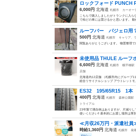
ロックフォード PUNCH
6,000円
北海道
札幌市
カーオー
こちらで購入しましたがトランクに入ら
で殆どの車には置けるかと思います。 動作
ルーフバー パジェロ用
500円
北海道
札幌市
キャリア、
閲覧ありがとうございます。 物置整理で
未使用品 THULE ルーフボ
6,600円
北海道
札幌市
幌平橋駅
店舗
北海道内12店舗 （札幌市内にグループ11店
総合リサイクルショップ アウトレットモノハウ
ES32 195/65R15 1本
400円
北海道
札幌市
森林公園駅
トライアル
23年製で溝自体はありますが、片減り
使いください‼️ 基本的にお渡し場所は厚
≪月収26万円・派遣社員
時給1,360円
北海道
札幌市
発
日払い