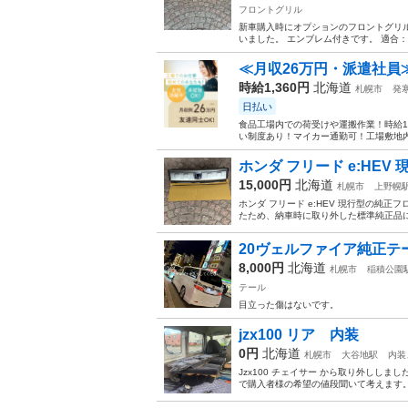
フロントグリル
新車購入時にオプションのフロントグリ
いました。 エンブレム付きです。 適合：ス
≪月収26万円・派遣社員
時給1,360円
北海道
札幌市
発
日払い
食品工場内での荷受けや運搬作業！時給1
い制度あり！マイカー通勤可！工場敷地内
ホンダ フリード e:HEV 
15,000円
北海道
札幌市
上野幌
ホンダ フリード e:HEV 現行型の純
たため、納車時に取り外した標準純正品に
20ヴェルファイア純正テ
8,000円
北海道
札幌市
稲積公園
テール
目立った傷はないです。
jzx100 リア 内装
0円
北海道
札幌市
大谷地駅
内装
Jzx100 チェイサー から取り外しし
で購入者様の希望の値段聞いて考えます。