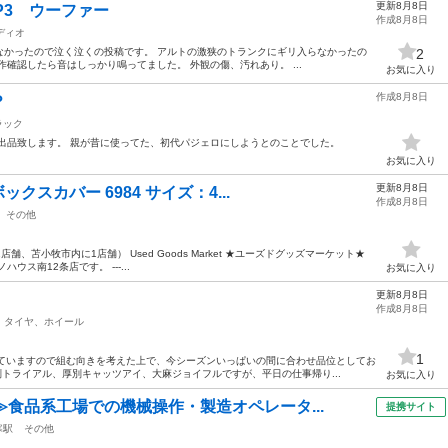
更新8月8日
 P3 ウーファー
作成8月8日
ディオ
なかったので泣く泣くの投稿です。 アルトの激狭のトランクにギリ入らなかったの
2
確認したら音はしっかり鳴ってました。 外観の傷、汚れあり。 ...
お気に入り
作成8月8日
？
ラック
出品致します。 親が昔に使ってた、初代パジェロにしようとのことでした。
お気に入り
更新8月8日
ックスカバー 6984 サイズ：4...
作成8月8日
その他
舗、苫小牧市内に1店舗） Used Goods Market ★ユーズドグッズマーケット★
ス南12条店です。 ---...
お気に入り
更新8月8日
作成8月8日
タイヤ、ホイール
1
していますので組む向きを考えた上で、今シーズンいっぱいの間に合わせ品位としてお
別トライアル、厚別キャッツアイ、大麻ジョイフルですが、平日の仕事帰り...
お気に入り
≫食品系工場での機械操作・製造オペレータ...
提携サイト
寒駅
その他