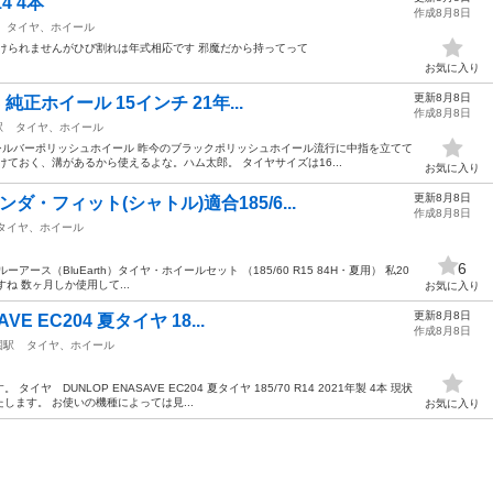
4 4本
作成8月8日
タイヤ、ホイール
けられませんがひび割れは年式相応です 邪魔だから持ってって
お気に入り
更新8月8日
 純正ホイール 15インチ 21年...
作成8月8日
駅
タイヤ、ホイール
正 シルバーポリッシュホイール 昨今のブラックポリッシュホイール流行に中指を立てて
ておく、溝があるから使えるよな。ハム太郎。 タイヤサイズは16...
お気に入り
更新8月8日
・フィット(シャトル)適合185/6...
作成8月8日
タイヤ、ホイール
6
ス（BluEarth）タイヤ・ホイールセット （185/60 R15 84H・夏用） 私20
ね 数ヶ月しか使用して...
お気に入り
更新8月8日
E EC204 夏タイヤ 18...
作成8月8日
園駅
タイヤ、ホイール
 DUNLOP ENASAVE EC204 夏タイヤ 185/70 R14 2021年製 4本 現状
ます。 お使いの機種によっては見...
お気に入り