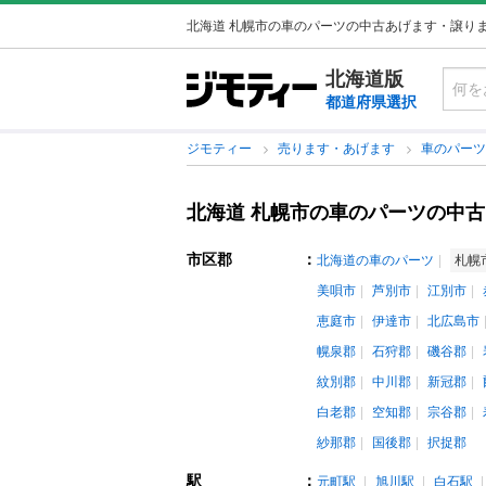
北海道 札幌市の車のパーツの中古あげます・譲り
北海道版
都道府県選択
ジモティー
売ります・あげます
車のパー
北海道 札幌市の車のパーツの中
市区郡
：
北海道の車のパーツ
札幌
美唄市
芦別市
江別市
恵庭市
伊達市
北広島市
幌泉郡
石狩郡
磯谷郡
紋別郡
中川郡
新冠郡
白老郡
空知郡
宗谷郡
紗那郡
国後郡
択捉郡
駅
：
元町駅
旭川駅
白石駅