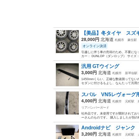
【美品】冬タイヤ スズキ 
28,000円
北海道
札幌市
麻生駅
オンライン決済
引越しに伴う車の売却のため、不要にな
カー： DUNLOP（ダンロップ） サイズ： 1
汎用 GTウイング
3,000円
北海道
札幌市
新琴似駅
1450mmくらい、正確な数値測ってな
セダンに付けるもよし、なんたって汎用
スバル VN5レヴォーグ
4,000円
北海道
札幌市
元町駅
リアバンパーガード
社外品です。未使用ですが開封されており
ーさんのものです。 購入しましたが別の
Androidナビ ジャン
3,200円
北海道
札幌市
元町駅