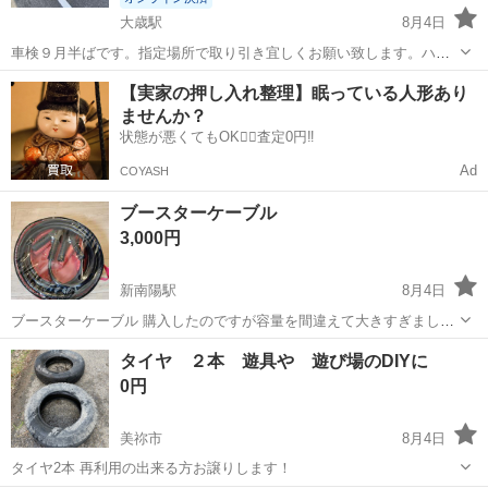
大歳駅
8月4日
車検９月半ばです。指定場所で取り引き宜しくお願い致します。ハー
フフルエアロでカッコ良いです。ドラレコナビテレビCD付きウォータ
山口
山口市
大歳駅
その他
【実家の押し入れ整理】眠っている人形あり
ーポンプ交換済み１５インチアルミタイヤブリジストン溝ありスノー
ませんか？
タイヤも４本お付け致します。
状態が悪くてもOK🙆‍♀️査定0円‼️
Ad
COYASH
ブースターケーブル
3,000円
新南陽駅
8月4日
ブースターケーブル 購入したのですが容量を間違えて大きすぎまし
た。 新品未開封です。 ノークレームノーリターンでお願いいたしま
山口
周南市
新南陽駅
車のパーツ
タイヤ ２本 遊具や 遊び場のDIYに
す。
0円
美祢市
8月4日
タイヤ2本 再利用の出来る方お譲りします！