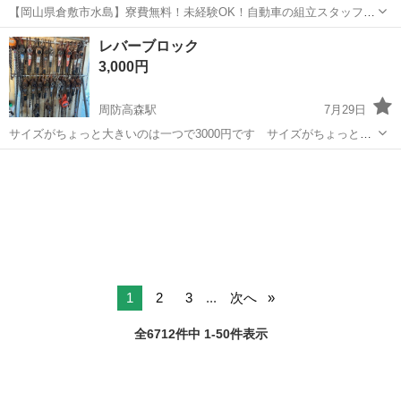
【岡山県倉敷市水島】寮費無料！未経験OK！自動車の組立スタッフ
《お仕事No.NS0089》 お仕事について 車の組立作業です。専用レール
岡山
倉敷市
水島駅
その他
レバーブロック
に乗って流れてくる車の骨組みに、車内外の各部品・ハンドル・足回
3,000円
り・ドア・シートなどの各...
周防高森駅
7月29日
サイズがちょっと大きいのは一つで3000円です サイズがちょっと小
さいのは一つで5000円です バリバリ使えま
山口
岩国市
周防高森駅
その他
汚れ
す 現物確認してください 自由に選べま
す 古いものですので汚れがありま...
1
2
3
...
次へ
全6712件中 1-50件表示