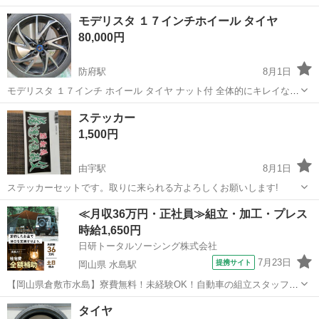
モデリスタ １７インチホイール タイヤ
80,000円
防府駅
8月1日
モデリスタ １７インチ ホイール タイヤ ナット付 全体的にキレイな商
品です。 50プリウスPHVに新車時から装着していました。 写真4枚目
山口
防府市
防府駅
タイヤ、ホイール
ステッカー
の下に１カ所軽いガリ傷があります。 タイヤ TOYO ナノエナジー3
1,500円
20...
由宇駅
8月1日
ステッカーセットです。取りに来られる方よろしくお願いします!
山口
岩国市
由宇駅
車のパーツ
≪月収36万円・正社員≫組立・加工・プレス
時給1,650円
日研トータルソーシング株式会社
7月23日
提携サイト
岡山県 水島駅
【岡山県倉敷市水島】寮費無料！未経験OK！自動車の組立スタッフ
《お仕事No.NS0089》 お仕事について 車の組立作業です。専用レール
岡山
倉敷市
水島駅
その他
タイヤ
に乗って流れてくる車の骨組みに、車内外の各部品・ハンドル・足回