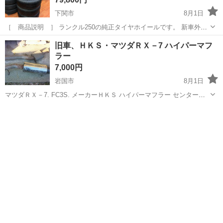
下関市
8月1日
［ 商品説明 ］ ランクル250の純正タイヤホイールです。 新車外し
ではありませんが、走行少なめの美品です。 表面に目立った傷なし、
山口
下関市
タイヤ、ホイール
タイヤ
旧車、ＨＫＳ・マツダＲＸ－7 ハイパーマフ
内リムに取り外し時につけたと思われる軽い傷があります。 純正ナッ
ラー
トが付属しています。...
7,000円
岩国市
8月1日
マツダＲＸ－7. FC3S. メーカーＨＫＳ ハイパーマフラー センターパ
イプ メインマフラー 旧車、当時物、レトロ、サバンナ、RX7 中古な
山口
岩国市
パーツ
HKS
ので、サビ、キズなどあり、ご理解の上、ご購入お願いいたします。
神経質な方、完璧...