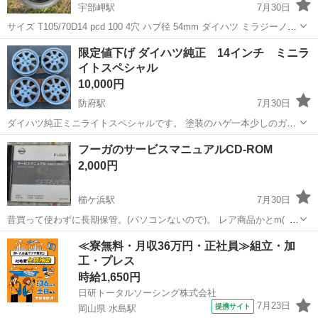
宇部岬駅
7月30日
サイズ T105/70D14 pcd 100 4穴 ハブ径 54mm ダイハツ ミラジーノ
L700sから降ろしたものになります。 パンク修理キットからの載せ替
山口
宇部市
宇部岬駅
タイヤ、ホイール
スペアタイヤ
限定値下げ ダイハツ純正 14インチ ミニラ
えにいかがでしょうか
イトスペシャル
10,000円
防府駅
7月30日
ダイハツ純正ミニライトスペシャルです。 塗装のハゲ一本少しのガリ
傷センターキャップ割れあります。 全体的にやれてる感じです。歪み
山口
防府市
防府駅
タイヤ、ホイール
フーガのサービスマニュアルCD-ROM
クラックありませんので使用には問題ありません。
2,000円
櫛ケ浜駅
7月30日
昔買って使わずに長期保管。(パソコンないので)。 レア商品かとm(_
_)m フリマとかでは高額ですけど手渡しなのでお安く。 内容は良くわ
山口
下松市
櫛ケ浜駅
セキュリティ用品
≪寮無料・月収36万円・正社員≫組立・加
からないですけど💦 探してる方どうぞ。
工・プレス
時給1,650円
日研トータルソーシング株式会社
7月23日
提携サイト
岡山県 水島駅