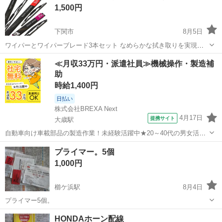
1,500円
下関市
8月5日
ワイパーとワイパーブレード3本セット なめらかな拭き取りを実現す
るグラファイト+モリブデンのダブルコーティングです。 新品未開封
山口
下関市
メンテナンス用品
ワイパーブレード
≪月収33万円・派遣社員≫機械操作・製造補
ではありますが購入から2年経過しておりますので、新品購入時価格の
助
半額での出品としております。 ...
時給1,400円
日払い
株式会社BREXA Next
4月17日
提携サイト
大歳駅
自動車向け車載部品の製造作業！未経験活躍中★20～40代の男女活躍
中！友達同士での応募OK！備品付きワンルーム寮費無料！赴任旅費会
山口
山口市
大歳駅
その他
プライマー。5個
社負担！生活支援物資事前対応可◎格安食堂利用可！年間休日135日
1,000円
♪《山口県山口市》 人気の工...
櫛ケ浜駅
8月4日
プライマー5個。
山口
下松市
櫛ケ浜駅
メンテナンス用品
HONDAホーン配線