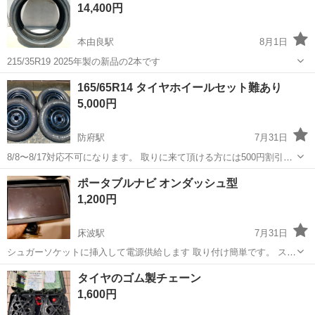
14,400円
り・ドア・シートなどの各...
本由良駅
8月1日
215/35R19 2025年製の新品の2本です
山口
宇部市
本由良駅
車のパーツ
タイヤ
165/65R14 タイヤホイールセット難あり
5,000円
防府駅
7月31日
8/8〜8/17対応不可になります。 取りに来て頂ける方には500円割引致
します。 165/65R14のタイヤホイールセットになります。 12インチに
山口
防府市
防府駅
タイヤ、ホイール
マッドスター
ポータブルナビ オンダッシュ型
変更したので不要になりました。 3本がマッドスターのRADIAL...
1,200円
床波駅
7月31日
シュガーソケットに挿入して電源供給します 取り付け簡単です。 スマ
ホでBluetoothに繋げて音楽を聴いたり、ミラーリングしたり出来ま
山口
宇部市
床波駅
カーオーディオ
タイヤのゴム製チェーン
す。
1,600円