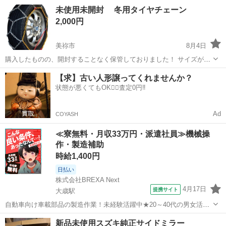
山口
美祢市
タイヤ、ホイール
タイヤ
未使用未開封 冬用タイヤチェーン
2,000円
美祢市
8月4日
購入したものの、開封することなく保管しておりました！ サイズが合
う方、必要とする方ご検討よろしくお願い致します。 定価2,980円
山口
美祢市
タイヤ、ホイール
タイヤチェーン
【求】古い人形譲ってくれませんか？
状態が悪くてもOK🙆‍♀️査定0円‼️
Ad
COYASH
≪寮無料・月収33万円・派遣社員≫機械操
作・製造補助
時給1,400円
日払い
株式会社BREXA Next
4月17日
提携サイト
大歳駅
自動車向け車載部品の製造作業！未経験活躍中★20～40代の男女活躍
中！友達同士での応募OK！備品付きワンルーム寮費無料！赴任旅費会
山口
山口市
大歳駅
その他
新品未使用スズキ純正サイドミラー
社負担！生活支援物資事前対応可◎格安食堂利用可！年間休日135日