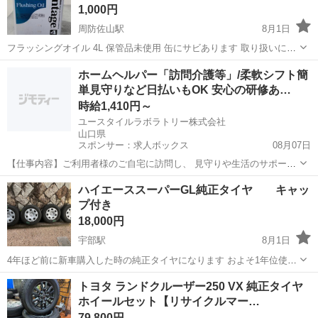
1,000円
周防佐山駅
8月1日
フラッシングオイル 4L 保管品未使用 缶にサビあります 取り扱いに詳
しい方に 現物見て決めてください！ プロフィール確認して お問い合
山口
山口市
周防佐山駅
メンテナンス用品
懐中電灯
ホームヘルパー「訪問介護等」/柔軟シフト簡
わせください
単見守りなど日払いもOK 安心の研修あ…
時給1,410円～
ユースタイルラボラトリー株式会社
山口県
スポンサー：求人ボックス
08月07日
【仕事内容】ご利用者様のご自宅に訪問し、 見守りや生活のサポート
を行う 訪問介護のお仕事です! 未経験から始める方が8割です! 具体的
アルバイト・パート
ハイエーススーパーGL純正タイヤ キャッ
な内容 ・見守り ・食事介助 ・身の回りの整理整頓 ・洗濯物の片付け
プ付き
・痰の吸引 ・身体を清潔に...
18,000円
宇部駅
8月1日
4年ほど前に新車購入した時の純正タイヤになります およそ1年位使用
しました。 まだまだ使用可能と思います。 写真にて判断宜しくお願い
山口
宇部市
宇部駅
タイヤ、ホイール
トヨタ ランドクルーザー250 VX 純正タイヤ
致します。 【傷などの状態】とくに目立った傷はありません。 【アピ
ホイールセット【リサイクルマー…
ールポイント】状態はいいの...
79,800円