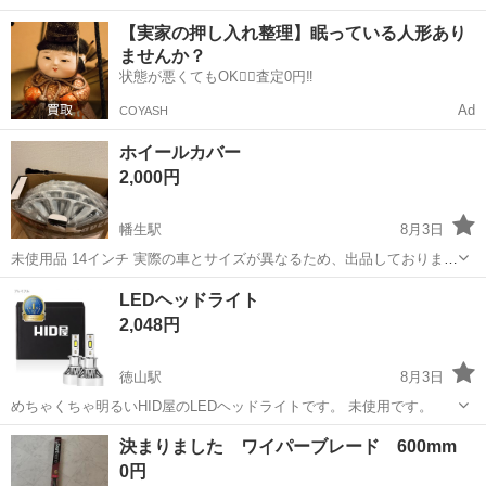
中！友達同士での応募OK！備品付きワンルーム寮費無料！赴任旅費会
山口
山口市
大歳駅
その他
【実家の押し入れ整理】眠っている人形あり
社負担！生活支援物資事前対応可◎格安食堂利用可！年間休日135日
ませんか？
♪《山口県山口市》 人気の工...
状態が悪くてもOK🙆‍♀️査定0円‼️
Ad
COYASH
ホイールカバー
2,000円
幡生駅
8月3日
未使用品 14インチ 実際の車とサイズが異なるため、出品しておりま
す。 確認のため、開封はしておりますがはめられずです。
山口
下関市
幡生駅
タイヤ、ホイール
ホイール
LEDヘッドライト
2,048円
徳山駅
8月3日
めちゃくちゃ明るいHID屋のLEDヘッドライトです。 未使用です。
山口
周南市
徳山駅
パーツ
ヘッドライト
決まりました ワイパーブレード 600mm
0円