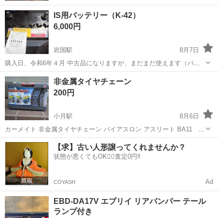
IS用バッテリー（K-42）
6,000円
岩国駅
8月7日
購入日、令和6年４月 中古品になりますが、まだまだ使えます（バッ
テリーチェック済み） どなたかいかがですか？ ノークレーム、ノーリ
山口
岩国市
岩国駅
その他
非金属タイヤチェーン
ターンで宜しくお願いします。
200円
小月駅
8月6日
カーメイト 非金属タイヤチェーン バイアスロン アスリート BA11
一度使用して、その後は屋外の物置で保管していました。
山口
下関市
小月駅
外装、車外用品
【求】古い人形譲ってくれませんか？
状態が悪くてもOK🙆‍♀️査定0円‼️
Ad
COYASH
EBD-DA17V エブリイ リアバンパー テール
ランプ付き