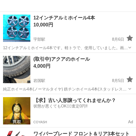
12インチアルミホイール4本
10,000円
宇部駅
8月6日
12インチアルミホイール4本です。軽トラで、使用していました。画像
のとおり、4本共に、少しキズがあります。サイズは、12×4.0J IS42で
山口
宇部市
宇部駅
タイヤ、ホイール
(取引中)アクアのホイール
す。近くであれば、無料配達しますので、問い合わせ下さい。よろし
4,000円
くお願いします。
岩国駅
8月5日
純正ホイール4本(ノーマルタイヤ) 鉄チンホイール4本(スタッドレスタ
イヤ) タイヤの溝は残ってますが年数が古いです。 使わないのでまと
山口
岩国市
岩国駅
タイヤ、ホイール
【求】古い人形譲ってくれませんか？
め売りです。 片側のみのお取引はしません。 早い者勝ちです。
状態が悪くてもOK🙆‍♀️査定0円‼️
Ad
COYASH
ワイパーブレード フロント＆リア3本セット