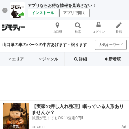
アプリならお得な情報を見逃さない！
インストール
アプリで開く
山口県
検索
ログイン
投稿
山口県の車のパーツの中古あげます・譲ります
人気キーワード
エリア
ジャンル
詳細
新着順
【実家の押し入れ整理】眠っている人形あり
ませんか？
状態が悪くてもOK🙆‍♀️査定0円‼️
Ad
COYASH