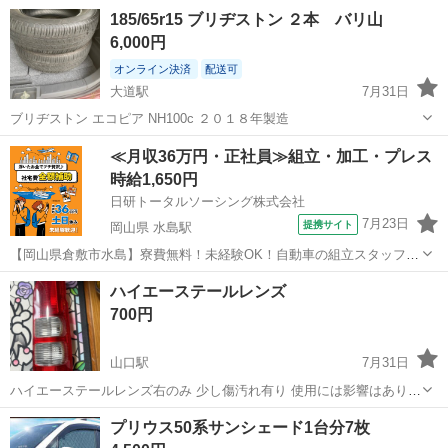
山口
防府市
大道駅
タイヤ、ホイール
R13
185/65r15 ブリヂストン ２本 バリ山
6,000円
オンライン決済
配送可
大道駅
7月31日
ブリヂストン エコピア NH100c ２０１８年製造
山口
防府市
大道駅
タイヤ、ホイール
ブリヂストン
≪月収36万円・正社員≫組立・加工・プレス
時給1,650円
日研トータルソーシング株式会社
7月23日
提携サイト
岡山県 水島駅
【岡山県倉敷市水島】寮費無料！未経験OK！自動車の組立スタッフ
《お仕事No.NS0089》 お仕事について 車の組立作業です。専用レール
岡山
倉敷市
水島駅
その他
ハイエーステールレンズ
に乗って流れてくる車の骨組みに、車内外の各部品・ハンドル・足回
700円
り・ドア・シートなどの各...
山口駅
7月31日
ハイエーステールレンズ右のみ 少し傷汚れ有り 使用には影響はありま
せん。
山口
山口市
山口駅
外装、車外用品
プリウス50系サンシェード1台分7枚