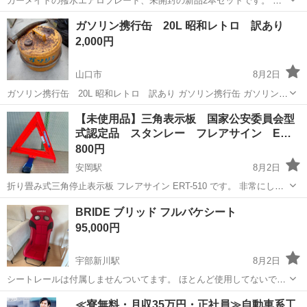
カーメイトの撥水エアロブレード、未開封の新品2本セットです。 ・
VU70(長さ700mm) ・VU55(長さ550mm) 純正スタイルのエアロタイプ
山口
山口市
上山口駅
その他
ガソリン携行缶 20L 昭和レトロ 訳あり
で、隅々までしっかり拭き取れて雨をしっかり弾いてくれるタイプ
2,000円
で...
山口市
8月2日
ガソリン携行缶 20L 昭和レトロ 訳あり ガソリン携行缶 ガソリン満
タン入れて見たところタンク本体自体の漏れはありませんでしたがキ
山口
山口市
メンテナンス用品
【未使用品】三角表示板 国家公安委員会型
ャップの締まりが悪く揺らすとそこから漏れます 外観錆多くタンク内
式認定品 スタンレー フレアサイン E…
はそこまで錆は見られま...
800円
安岡駅
8月2日
折り畳み式三角停止表示板 フレアサイン ERT-510 です。 非常にしっ
かりした作りで国家公安委員会型式認定品です。 いざという時あんし
山口
下関市
安岡駅
セキュリティ用品
した
BRIDE ブリッド フルバケシート
んです。 昼夜兼用 反射 【サイズ】 高さ:480 幅:505 ...
95,000円
宇部新川駅
8月2日
シートレールは付属しませんついてます。 ほとんど使用してないです
が現物確認して直接引き渡し希望です
山口
宇部市
宇部新川駅
内装、インテリア
≪寮無料・月収35万円・正社員≫自動車系工