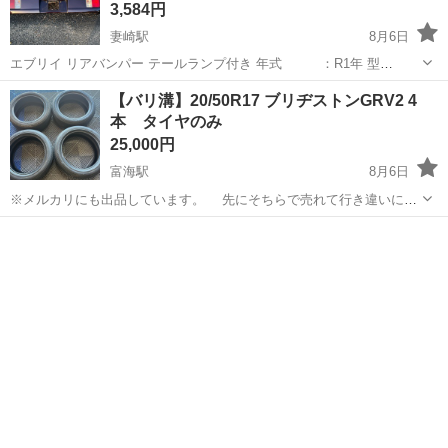
3,584円
妻崎駅
8月6日
エブリイ リアバンパー テールランプ付き 年式 ：R1年 型
式 ：EBD-DA17V モデル ：EVDY-J3 ☆エンジン ：R06Aタ
山口
宇部市
妻崎駅
外装、車外用品
バンパー
【バリ溝】20/50R17 ブリヂストンGRV2 4
ーボ ☆ミッション：AT ☆駆動 ：4WD ☆車色 ：ZVJ（ム
本 タイヤのみ
ーンラ...
25,000円
富海駅
8月6日
※メルカリにも出品しています。 先にそちらで売れて行き違いにな
ったら申し訳ございませんが先着順となりますのでご了承ください。
山口
防府市
富海駅
タイヤ、ホイール
タイヤ
タイヤ 205/50R17 BRIDGESTONE REGNO GRV2 2023年...