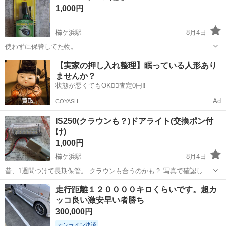
1,000円
櫛ケ浜駅
8月4日
使わずに保管してた物。
山口
下松市
櫛ケ浜駅
パーツ
【実家の押し入れ整理】眠っている人形あり
ませんか？
状態が悪くてもOK🙆‍♀️査定0円‼️
Ad
COYASH
IS250(クラウンも？)ドアライト(交換ポン付
け)
1,000円
櫛ケ浜駅
8月4日
昔、1週間つけて長期保管。 クラウンも合うのかも？ 写真で確認して
くださいm(_ _)m
山口
下松市
櫛ケ浜駅
内装、インテリア
走行距離１２００００キロくらいです。超カ
ッコ良い激安早い者勝ち
300,000円
オンライン決済