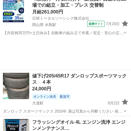
場での組立・加工・プレス 交替制
月給261,000円
日研トータルソーシング株式会社
7月24日
提携サイト
岡山県 水島駅
【月収例35万円×土日休み】自動車の組み立て作業／安定・安心の正社
員 自動車の組立作業 各生産ラインには最新鋭のロボットが導入されて
岡山
倉敷市
水島駅
その他
います。 専用レールに乗って流れてくる車の骨組みに、社内外の各部
品・ハンドル・足回り・ドア...
値下げ205/45R17 ダンロップスポーツマック
ス ４本
24,000円
オンライン決済
配送可
大道駅
8月2日
ダンロップ スポーツマックス 2016年 溝は写真から判断ください 発送
もできます
山口
防府市
大道駅
タイヤ、ホイール
ダンロップ
フラッシングオイル 4L エンジン洗浄 エンジ
ンメンテナンス…