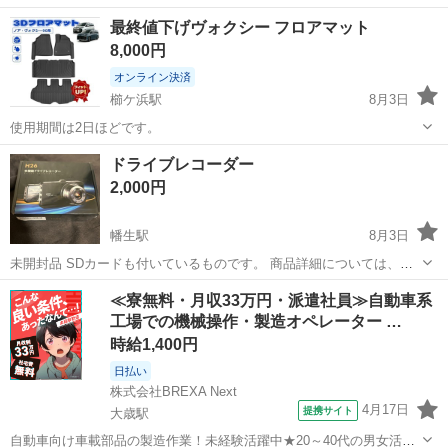
古 155/65R14 周南市〜東方面であれば現地で付け替え対応出来ます
山口
岩国市
川西駅
タイヤ、ホイール
最終値下げヴォクシー フロアマット
スタッドレスタイヤ
8,000円
オンライン決済
櫛ケ浜駅
8月3日
使用期間は2日ほどです。
山口
周南市
櫛ケ浜駅
内装、インテリア
フロアマット
ドライブレコーダー
2,000円
幡生駅
8月3日
未開封品 SDカードも付いているものです。 商品詳細については、写
真を参照下さい。
山口
下関市
幡生駅
車のパーツ
SDカード
≪寮無料・月収33万円・派遣社員≫自動車系
工場での機械操作・製造オペレーター …
時給1,400円
日払い
株式会社BREXA Next
4月17日
提携サイト
大歳駅
自動車向け車載部品の製造作業！未経験活躍中★20～40代の男女活躍