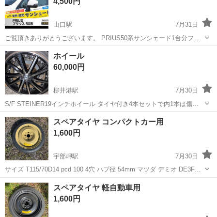
4,500円
山口駅
7月31日
ご覧頂きありがとうございます。 PRIUS50系サンシェード1台分フル7
枚組 しっかりとした生地で完璧な目隠しができます。 車中泊に便利で
山口
山口市
山口駅
内装、インテリア
ホイール
す。 2回ほどの使用で、美品です。 専用バッグ入りで場所を取りませ
60,000円
ん。 宜しくお願い致...
柳井港駅
7月30日
S/F STEINER19インチホイール タイヤ付き4本セットで内1本は傷あ
りです インチダウンの為、売却することにしました
山口
柳井市
柳井港駅
車のパーツ
ホイール
スペアタイヤ コンパクトカー用
1,600円
宇部岬駅
7月30日
サイズ T115/70D14 pcd 100 4穴 ハブ径 54mm マツダ デミオ DE3FS
から降ろした物になります。 パンク修理キットからの載せ替えにいか
山口
宇部市
宇部岬駅
タイヤ、ホイール
スペアタイヤ
スペアタイヤ 軽自動車用
がでしょうか
1,600円