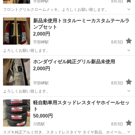
宇部岬駅
8月3日
フロントグリルクロームメッキ。よろしくお願い致します。
山口
宇部市
宇部岬駅
パーツ
新品未使用トヨタルーミーカスタムテールラ
ンプセット
2,000円
宇部岬駅
8月3日
よろしくお願い致します。
山口
宇部市
宇部岬駅
パーツ
新品
ホンダヴィゼル純正グリル新品未使用
2,000円
宇部岬駅
8月3日
よろしくお願い致します。
山口
宇部市
宇部岬駅
パーツ
グリル
軽自動車用スタッドレスタイヤホイールセッ
ト
50,000円
川西駅
8月3日
スズキ純正アルミ付き、スタッドレスタイヤ タイヤ新品、ホイール中