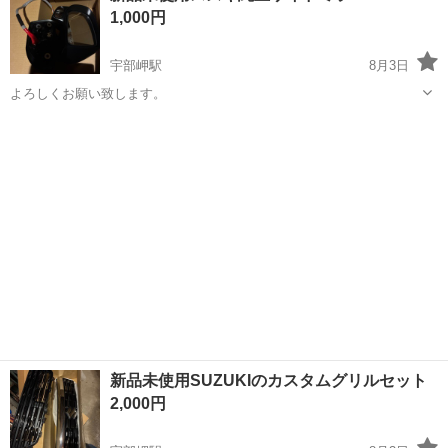
1,000円
♪《山口県山口市》 人気の工...
宇部岬駅
8月3日
よろしくお願い致します。
山口
宇部市
宇部岬駅
パーツ
新品未使用SUZUKIのカスタムグリルセット
2,000円