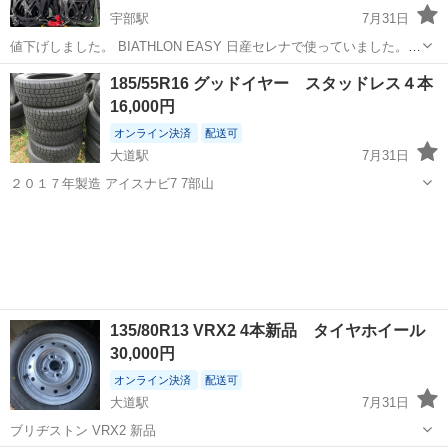
宇部駅
7月31日
値下げしました。 BIATHLON EASY 日産セレナで使っていました。
取扱い説明書、CD.手袋などついてます。 1.2回使ってますが、まだま
山口
宇部市
宇部駅
タイヤ、ホイール
185/55R16 グッドイヤー スタッドレス４本
だ使えると思います。 ノークレーム、ノーリターンでお願いします。
16,000円
オンライン決済
配送可
大道駅
7月31日
２０１７年製造 アイスナビ7 7部山
山口
防府市
大道駅
タイヤ、ホイール
スタッドレス
135/80R13 VRX2 4本新品 タイヤホイール
30,000円
オンライン決済
配送可
大道駅
7月31日
ブリヂストン VRX2 新品