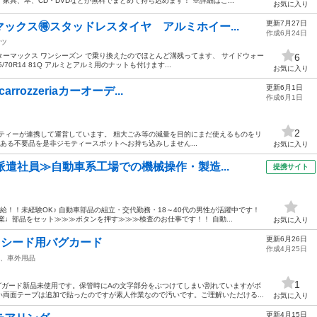
具、本、CD・DVDなどが無料でまとめて持ち込めます！ ※詳細はこ...
お気に入り
更新7月27日
ックス🉐スタッドレスタイヤ アルミホイー...
作成6月24日
ツ
ーマックス ワンシーズン で乗り換えたのでほとんど溝残ってます、 サイドウォー
6
65/70R14 81Q アルミとアルミ用のナットも付けます...
お気に入り
更新6月1日
rrozzeriaカーオーデ...
作成6月1日
オ
2
ティーが連携して運営しています。 粗⼤ごみ等の減量を⽬的にまだ使えるものをリ
ある不要品を是非ジモティースポットへお持ち込みしません...
お気に入り
派遣社員≫自動車系工場での機械操作・製造...
提携サイト
給！！未経験OK♪ 自動車部品の組立・交代勤務・18～40代の男性が活躍中です！
業♩部品をセット≫≫≫ボタンを押す≫≫≫検査のお仕事です！！ 自動...
お気に入り
更新6月26日
クシード用バグカード
作成4月25日
、車外用品
1
グガード新品未使用です。保管時にAの文字部分をぶつけてしまい割れていますがボ
両面テープは追加で貼ったのですが素人作業なので汚いです。ご理解いただける...
お気に入り
更新4月15日