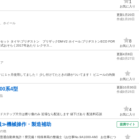
1
お気に入り
更新1月20日
作成1月20日
、ホイール
8
4本セット タイヤ:ブリヂストン ブリザックDM-V2 ホイール:ブリヂストンECO FOR
年式おそらく2017年あたり レクサス...
お気に入り
更新4月8日
作成3月27日
リア
に１ヶ月使用してました！ 少し付けてたときの跡がついてます！ ビニールの内側
お気に入り
更新10月30日
00系4型
作成9月25日
品
4
イドステップ片方は擦り傷のみ 近場なら配送します 値下げあり 配送料応談
お気に入り
社員≫機械操作・製造補助
提携サイト
の他
通自動車免許！寮完備！特殊車両の整備士《お仕事No.9A1000-AM》 お仕事につ