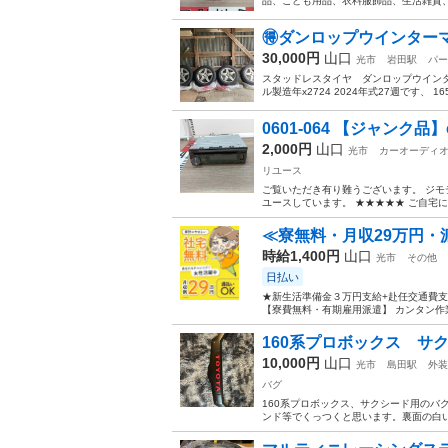
品、こども用品、衣料服飾品、生活雑貨、家
🉐ダンロップウインターマ
30,000円
山口
光市
岩田駅
パー
スタッドレスタイヤ ダンロップウインタ
ル製造年x2724 2024年式27週です、 1
0601-064 【ジャンク品】ca
2,000円
山口
光市
カーオーディ
リユース
ご覧いただき有り難うございます。 ジモ
ユースしています。 ★★★★★ ご自宅に
≪寮無料・月収29万円・
時給1,400円
山口
光市
その他
日払い
★新生活準備金３万円支給+赴任交通費支
【寮費無料・有期雇用派遣】 カンタン作
160系プロボックス サ
10,000円
山口
光市
島田駅
外装
バグ
160系プロボックス、サクシード用のバ
ンド等でくっつくと思います。裏面の白い