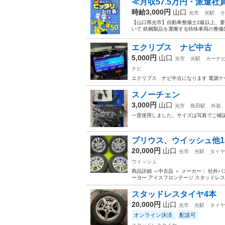
≪月収57.5万円・派遣
時給3,000円
山口
光市
光駅
そ
【山口県光市】自動車整備士2級以上、要普
いて 鉄鋼製品を運搬する特殊車両の整備
エクリプス ナビ中古
5,000円
山口
光市
光駅
カーナ
ナビ
エクリプス ナビ中古になります 電源ケ
スノーチェン
3,000円
山口
光市
島田駅
外装
一度使用しました。サイズは写真でご確
プリウス、ウイッシュ他15
20,000円
山口
光市
光駅
タイヤ
ウイッシュ
商品詳細 ＜中古品 ＞ メーカー： 社外バ
ーヨー アイスフロンテージ スタッドレス 
スタッドレスタイヤ4本
20,000円
山口
光市
光駅
タイヤ
オンライン決済
配送可