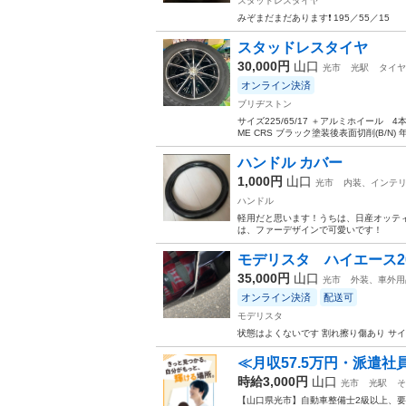
スタッドレスタイヤ
みぞまだまだあります❗️ 195／55／15
スタッドレスタイヤ
30,000円
山口
光市
光駅
タイヤ
オンライン決済
ブリヂストン
サイズ225/65/17 ＋アルミホイール 
ME CRS ブラック塗装後表面切削(B/N) 
ハンドル カバー
1,000円
山口
光市
内装、インテ
ハンドル
軽用だと思います！うちは、日産オッティ
は、ファーデザインで可愛いです！
モデリスタ ハイエース2
35,000円
山口
光市
外装、車外用
オンライン決済
配送可
モデリスタ
状態はよくないです 割れ擦り傷あり サ
≪月収57.5万円・派遣
時給3,000円
山口
光市
光駅
そ
【山口県光市】自動車整備士2級以上、要普