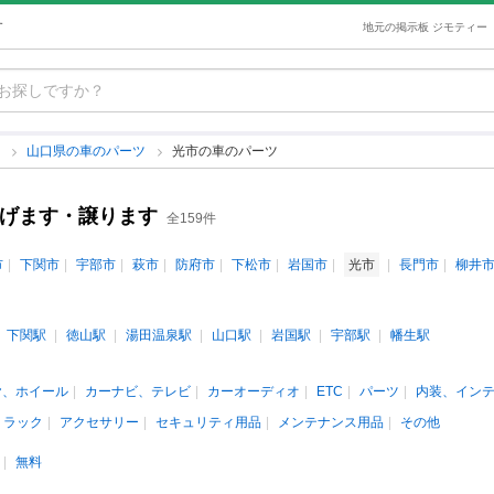
す
地元の掲示板 ジモティー
ツ
山口県の車のパーツ
光市の車のパーツ
あげます・譲ります
全159件
市
下関市
宇部市
萩市
防府市
下松市
岩国市
光市
長門市
柳井
下関駅
徳山駅
湯田温泉駅
山口駅
岩国駅
宇部駅
幡生駅
ヤ、ホイール
カーナビ、テレビ
カーオーディオ
ETC
パーツ
内装、イン
、ラック
アクセサリー
セキュリティ用品
メンテナンス用品
その他
無料