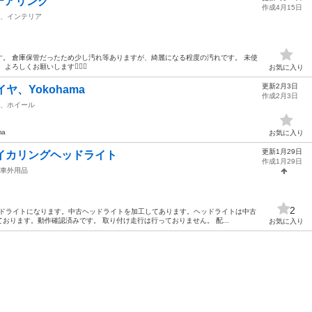
テアリング
作成4月15日
、インテリア
。 倉庫保管だったため少し汚れ等ありますが、綺麗になる程度の汚れです。 未使
しくお願いします🙇🏻‍♂️
お気に入り
更新2月3日
イヤ、Yokohama
作成2月3日
、ホイール
ma
お気に入り
更新1月29日
0 イカリングヘッドライト
作成1月29日
車外用品
2
グヘッドライトになります。中古ヘッドライトを加工してあります。ヘッドライトは中古
おります。動作確認済みです。 取り付け走行は行っておりません。 配...
お気に入り