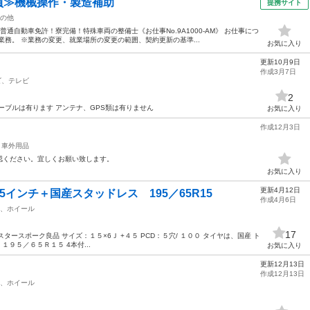
社員≫機械操作・製造補助
提携サイト
の他
通自動車免許！寮完備！特殊車両の整備士《お仕事No.9A1000-AM》 お仕事につ
業務。 ※業務の変更、就業場所の変更の範囲、契約更新の基準...
お気に入り
更新10月9日
作成3月7日
ビ、テレビ
2
ーブルは有ります アンテナ、GPS類は有りません
お気に入り
作成12月3日
、車外用品
認ください。宜しくお願い致します。
お気に入り
更新4月12日
インチ＋国産スタッドレス 195／65R15
作成4月6日
、ホイール
17
スタースポーク良品 サイズ：１５×6Ｊ +４５ PCD：５穴/ １００ タイヤは、国産 ト
１９５／６５Ｒ１５ 4本付...
お気に入り
更新12月13日
作成12月13日
、ホイール