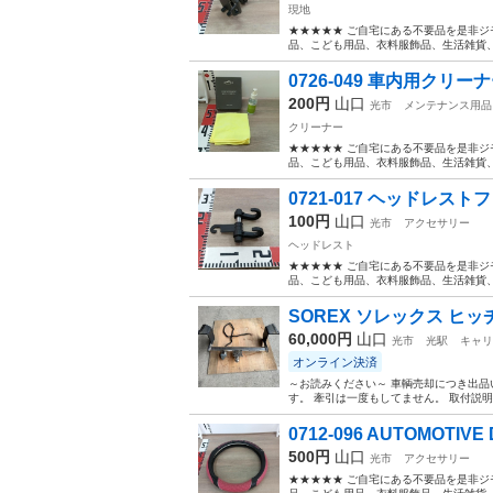
現地
★★★★★ ご自宅にある不要品を是非ジ
品、こども用品、衣料服飾品、生活雑貨、家
0726-049 車内用クリー
200円
山口
光市
メンテナンス用品
クリーナー
★★★★★ ご自宅にある不要品を是非ジ
品、こども用品、衣料服飾品、生活雑貨、家
0721-017 ヘッドレスト
100円
山口
光市
アクセサリー
ヘッドレスト
★★★★★ ご自宅にある不要品を是非ジ
品、こども用品、衣料服飾品、生活雑貨、家
SOREX ソレックス ヒッ
60,000円
山口
光市
光駅
キャリ
オンライン決済
～お読みください～ 車輌売却につき出品
す。 牽引は一度もしてません。 取付説明
0712-096 AUTOMOTIVE D
500円
山口
光市
アクセサリー
★★★★★ ご自宅にある不要品を是非ジ