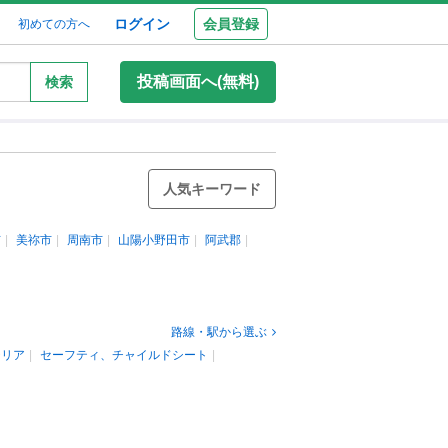
ログイン
会員登録
初めての方へ
投稿画面へ(無料)
検索
人気キーワード
市
美祢市
周南市
山陽小野田市
阿武郡
路線・駅から選ぶ
テリア
セーフティ、チャイルドシート