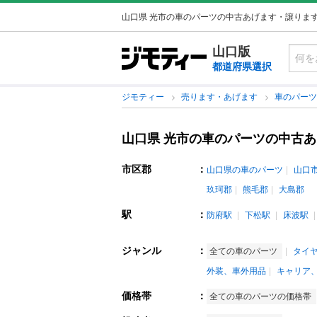
山口県 光市の車のパーツの中古あげます・譲りま
山口版
都道府県選択
ジモティー
売ります・あげます
車のパー
山口県 光市の車のパーツの中古
市区郡
：
山口県の車のパーツ
山口
玖珂郡
熊毛郡
大島郡
駅
：
防府駅
下松駅
床波駅
ジャンル
：
全ての車のパーツ
タイ
外装、車外用品
キャリア
価格帯
：
全ての車のパーツの価格帯