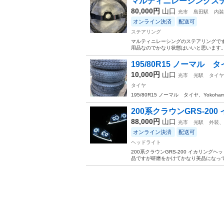
マルティニレーシングス
80,000円
山口
光市
島田駅
内装
オンライン決済
配送可
ステアリング
マルティニレーシングのステアリングです
用品なのでかなり状態はいいと思います。 よろ
195/80R15 ノーマル タ
10,000円
山口
光市
光駅
タイヤ
タイヤ
195/80R15 ノーマル タイヤ、Yokoha
200系クラウンGRS-20
88,000円
山口
光市
光駅
外装、
オンライン決済
配送可
ヘッドライト
200系クラウンGRS-200 イカリン
品ですが研磨をかけてかなり美品になって