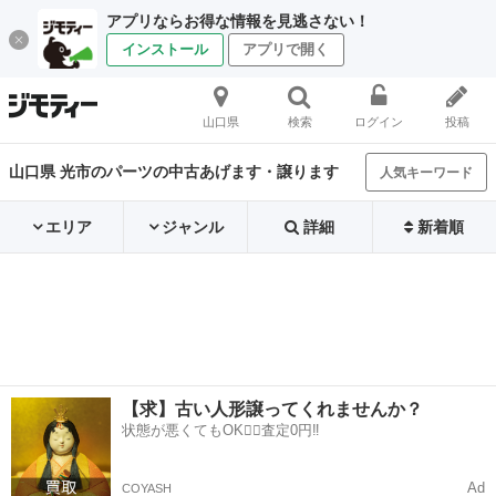
アプリならお得な情報を見逃さない！
インストール
アプリで開く
山口県
検索
ログイン
投稿
山口県 光市のパーツの中古あげます・譲ります
人気キーワード
エリア
ジャンル
詳細
新着順
【求】古い人形譲ってくれませんか？
状態が悪くてもOK🙆‍♀️査定0円‼️
Ad
COYASH