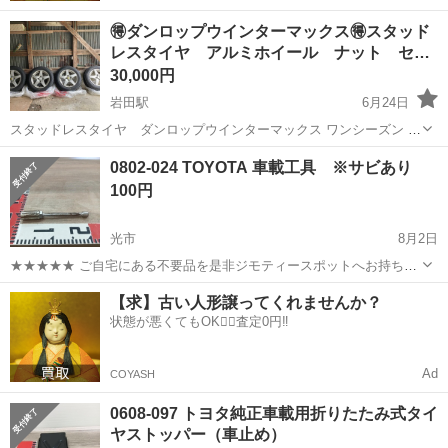
🉐ダンロップウインターマックス🉐スタッド
レスタイヤ アルミホイール ナット セ…
30,000円
岩田駅
6月24日
スタッドレスタイヤ ダンロップウインターマックス ワンシーズン で
乗り換えたのでほとんど溝残ってます、 サイドウォール製造年x2724
山口
光市
岩田駅
パーツ
0802-024 TOYOTA 車載工具 ※サビあり
2024年式27週です、 165/70R14 81Q アルミとアルミ用のナットも付
100円
けます...
光市
8月2日
★★★★★ ご自宅にある不要品を是非ジモティースポットへお持ち込
みしませんか？ 家電、趣味・スポーツ・レジャー用品、こども用品、
山口
光市
パーツ
現地
【求】古い人形譲ってくれませんか？
衣料服飾品、生活雑貨、家具、本、CD・DVDなどが無料でまとめて持
状態が悪くてもOK🙆‍♀️査定0円‼️
ち込めます！ ※詳細はこ...
Ad
COYASH
0608-097 トヨタ純正車載用折りたたみ式タイ
ヤストッパー（車止め）