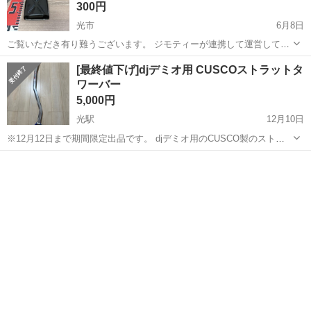
300円
光市
6月8日
ご覧いただき有り難うございます。 ジモティーが連携して運営してい
ます。 粗⼤ごみ等の減量を⽬的にまだ使えるものをリユースしていま
山口
光市
パーツ
リユース
[最終値下げ]djデミオ用 CUSCOストラットタ
す。 ★★★★★ ご自宅にある不要品を是非ジモティースポットへお持
ワーバー
ち込みしません...
5,000円
光駅
12月10日
※12月12日まで期間限定出品です。 djデミオ用のCUSCO製のストラ
ットタワーバーです。 2年程使用していたので多少の使用感はありま
山口
光市
光駅
パーツ
ストラットタワーバー
すが、大きな傷や腐食等は全くありません。 付属品は全て揃っていま
すので、そのまま取...