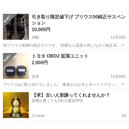
引き取り限定値下げ プリウス50純正サスペン
ション
10,000円
光駅
11月18日
50プリウス前期の純正サスです。 50系なら足回り同じなので純正戻し
にどうですか？ 56000km外しです。 ブーツの破れ、ショックのオイル
山口
光市
光駅
パーツ
年数
トヨタ OBD2 拡張ユニット
漏れありませんがあくまで素人目線です。 年数による錆や汚れはあり
2,000円
ます。 引取りに来て...
光市
12月18日
プリウスαに取り付けていました。 車速が上がるとオートドアロック
する機能と急ブレーキ時にハザードを点灯させる機能を後付け出来る
山口
光市
パーツ
キーレスリモコン
【求】古い人形譲ってくれませんか？
コネクタと、 キーレスリモコンでウィンドウの開閉、ドアロック時に
状態が悪くてもOK🙆‍♀️査定0円‼️
全てのウィンドウを閉じる機能を...
Ad
COYASH