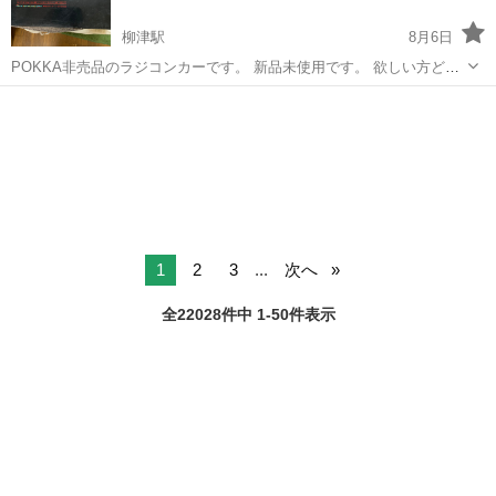
柳津駅
8月6日
POKKA非売品のラジコンカーです。 新品未使用です。 欲しい方どう
でしょう。 尚ノークレンム、ノーリターンでお願いします。
岐阜
岐阜市
柳津駅
その他
ラジコンカー
1
2
3
...
次へ
全22028件中 1-50件表示