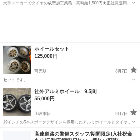
大手メーカーでタイヤの成型加工業務！高時給1,500円★正社員登用制
度あり！ワンルーム寮完備！マイカー通勤OK！無料駐車場あり！《三
三重
伊勢市
山田上口駅
その他
重県伊勢市》 人気の工場のお仕事 ◇タイヤの製造◇ トラック・バ
ス・RV車用を中心とした...
ホイールセット
125,000円
可児駅
8月7日
セットです。
岐阜
可児市
可児駅
タイヤ、ホイール
ホイール
社外アルミホイール 9.5j8j
55,000円
土岐市駅
8月7日
19インチの5本スポークデザインを採用したアルミホイールとタイヤの
4本セットです。 - ホイールサイズ: 19インチ - スポーク形状: 5本スポ
岐阜
土岐市
土岐市駅
タイヤ、ホイール
高速道路の警備スタッフ/期間限定!入社祝金
ーク - セット内容: タイヤ・ホイール4本セット 8j プラス35 9.5...