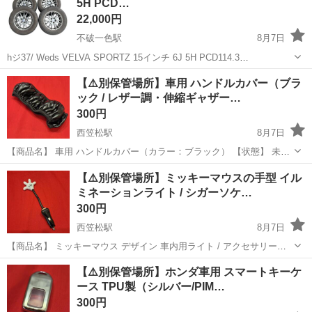
5H PCD…
22,000円
不破一色駅
8月7日
hジ37/ Weds VELVA SPORTZ 15インチ 6J 5H PCD114.3
BRIDGESTONE BLIZZAK 195/65R15 2022年製 スタッドレスタイヤ
岐阜
羽島市
不破一色駅
タイヤ、ホイール
【⚠️別保管場所】​車用 ハンドルカバー（ブラ
アルミホイール 4本セット 中古品...
ック / レザー調・伸縮ギャザー…
300円
西笠松駅
8月7日
​【商品名】 車用 ハンドルカバー（カラー：ブラック） ​【状態】 未使
用品（撮影・確認のため開封済み） ​【セット内容】 ​ハンドルカバー本
岐阜
岐阜市
西笠松駅
内装、インテリア
ハンドル
【⚠️別保管場所】ミッキーマウスの手型 イル
体 ​保存袋 ​【商品特徴】 ​ブラックのレザー調素材を使用した車...
ミネーションライト / シガーソケ…
300円
西笠松駅
8月7日
​【商品名】 ミッキーマウス デザイン 車内用ライト / アクセサリー
（シガーソケット接続） ​【状態】 目立つ大きな傷なし（詳細は画像を
岐阜
岐阜市
西笠松駅
その他
【⚠️別保管場所】​ホンダ車用 スマートキーケ
ご確認ください） ​【セット内容】 ​本体のみ ​【商品特徴】 ​ディズ...
ース TPU製（シルバー/PIM…
300円