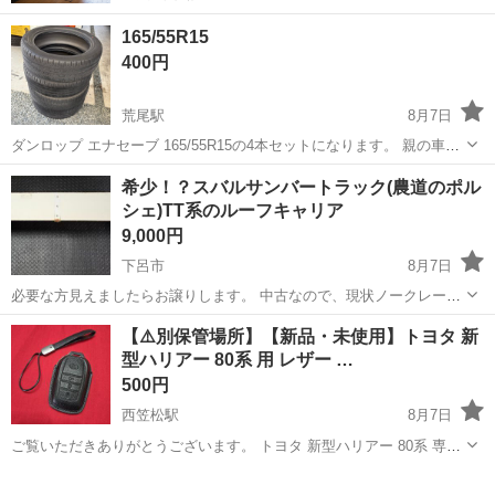
165/55R15
400円
荒尾駅
8月7日
ダンロップ エナセーブ 165/55R15の4本セットになります。 親の車が
車検の為、ついでに交換しました 2021年式、問題なく使用していまし
岐阜
大垣市
荒尾駅
タイヤ、ホイール
希少！？スバルサンバートラック(農道のポル
た。 パンク修理一本あります
シェ)TT系のルーフキャリア
9,000円
下呂市
8月7日
必要な方見えましたらお譲りします。 中古なので、現状ノークレーム
ノーリターンでよろしくお願いします。
岐阜
下呂市
キャリア、ラック
ルーフ
【⚠️別保管場所】​【新品・未使用】トヨタ 新
型ハリアー 80系 用 レザー …
500円
西笠松駅
8月7日
​ご覧いただきありがとうございます。 ​トヨタ 新型ハリアー 80系 専用
のレザー製スマートキーケース（ストラップ付き）です。 予備として
岐阜
岐阜市
西笠松駅
その他
レザー
購入しましたが、使用機会がないため新品・未使用のまま出品いたし