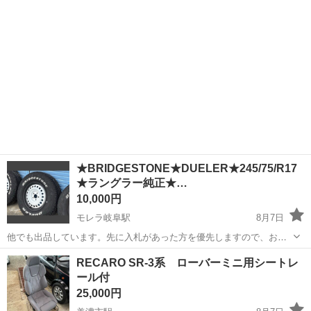
ます。 ​シボ加工...
★BRIDGESTONE★DUELER★245/75/R17
★ラングラー純正★…
10,000円
モレラ岐阜駅
8月7日
他でも出品しています。先に入札があった方を優先しますので、お早
めにどうぞ。 引き渡しは週末でお願いします。 車を売ったため出品し
岐阜
本巣市
モレラ岐阜駅
タイヤ、ホイール
RECARO SR-3系 ローバーミニ用シートレ
ます。 車を所有していたら引き続き履いていたかったくらい状態の良
ール付
いタイヤです。 パ...
25,000円