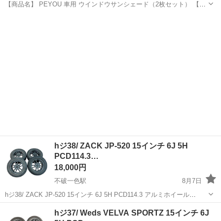
​【商品名】 PEYOU 車用 ウインドウサンシェード（2枚セット） ​【状
態】 未使用品（撮影・確認のため開封済み / 外箱に多少の傷みあり） ​
岐阜
岐阜市
西笠松駅
アクセサリー
場所
最後までお読みください。 ⚠️保管場所 柳津町南塚1-139 ...
hジ38/ ZACK JP-520 15インチ 6J 5H
PCD114.3…
18,000円
不破一色駅
8月7日
hジ38/ ZACK JP-520 15インチ 6J 5H PCD114.3 アルミホイール
GOODYEAR ICE NAVI6 205/65R15 スタッドレスタイヤ 4本 ナット付
岐阜
羽島市
不破一色駅
タイヤ、ホイール
hジ37/ Weds VELVA SPORTZ 15インチ 6J
中古品となります。 画像が全...