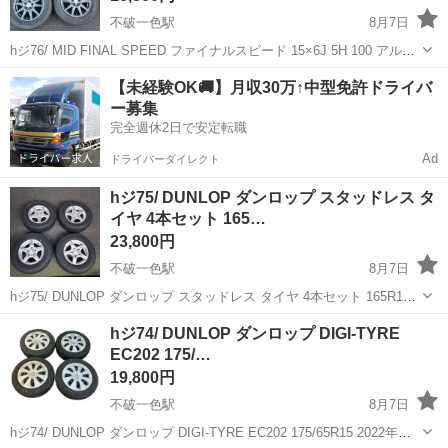
不破一色駅
8月7日
hジ76/ MID FINAL SPEED ファイナルスピード 15×6J 5H 100 アルミ
ホイール ダンロップ ウィンターマックス スタッドレスタイヤ
岐阜
羽島市
不破一色駅
タイヤ、ホイール
【未経験OK🚚】月収30万↑中型免許ドライバ
195/65R15 セット 中古品となります。 画像が全...
ー募集
完全週休2日で安定転職
Ad
ドライバーダイレクト
hジ75/ DUNLOP ダンロップ スタッドレス タ
イヤ 4本セット 165…
23,800円
不破一色駅
8月7日
hジ75/ DUNLOP ダンロップ スタッドレス タイヤ 4本セット 165R13
8PR VAN バン Violento T-695KG 3E59L 19X5J 5穴 23年製 中古品とな
岐阜
羽島市
不破一色駅
タイヤ、ホイール
Violento
hジ74/ DUNLOP ダンロップ DIGI-TYRE
ります。 画像が全てとな...
EC202 175/…
19,800円
不破一色駅
8月7日
hジ74/ DUNLOP ダンロップ DIGI-TYRE EC202 175/65R15 2022年製