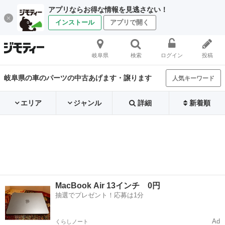
アプリならお得な情報を見逃さない！
インストール
アプリで開く
岐阜県
検索
ログイン
投稿
岐阜県の車のパーツの中古あげます・譲ります
人気キーワード
エリア
ジャンル
詳細
新着順
MacBook Air 13インチ 0円
抽選でプレゼント！応募は1分
Ad
くらしノート