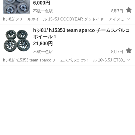
6,000円
不破一色駅
8月7日
hジ82/ スチールホイール 15×5J GOODYEAR グッドイヤー アイスナ
ビ 175/65R15 スタッドレスタイヤ 18年製 セット 中古品となります。
岐阜
羽島市
不破一色駅
タイヤ、ホイール
hジ81/ h15353 team sparco チームスパルコ
画像が全てとなります。 水曜日以外、10時 ～...
ホイール 1…
21,800円
不破一色駅
8月7日
hジ81/ h15353 team sparco チームスパルコ ホイール 16×6.5J ET30
スタッドレス WINTERSAF WS-1 195/45R16 2021年製 中古品となり
岐阜
羽島市
不破一色駅
タイヤ、ホイール
スパルコ
ます。 画像が全てとな...