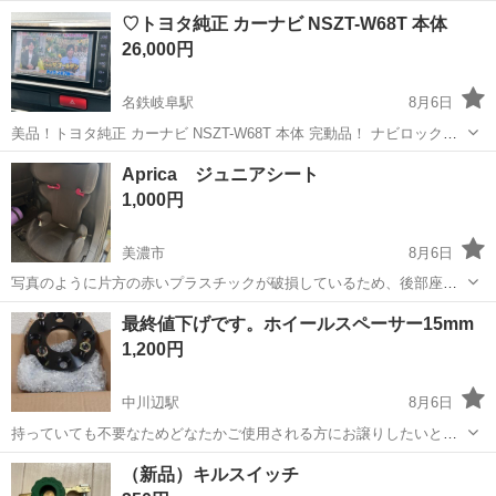
別自走式スクリーン(3選別・選別機・ふるい機) メーカーコマツ(フィ
岐阜
羽島市
新羽島駅
その他
コマツ
♡トヨタ純正 カーナビ NSZT-W68T 本体
ンレー、FINLAY) モデル名BM883F 号機 年式2003 アワーメーター
26,000円
9,15...
名鉄岐阜駅
8月6日
美品！トヨタ純正 カーナビ NSZT-W68T 本体 完動品！ ナビロック解
除済！ 地図SDあり！ Bluetooth、フルセグTV、HDMI入力に対応した
岐阜
岐阜市
名鉄岐阜駅
カーナビ、テレビ
Aprica ジュニアシート
トヨタ純正のメモリーナビゲーションシステムです。 - メーカ...
1,000円
美濃市
8月6日
写真のように片方の赤いプラスチックが破損しているため、後部座席
の左側に取り付けて、破損部分を使用しないようにすることをオスス
岐阜
美濃市
セーフティ、チャイルドシート
最終値下げです。ホイールスペーサー15mm
メします。 マシュマロジュニアエアー8サポートサーモEC アップリカ
1,200円
Aprica リニューアル ...
中川辺駅
8月6日
持っていても不要なためどなたかご使用される方にお譲りしたいと思
いますので値下げします。ネットで3980円にて購入しました。 半額以
岐阜
加茂郡
中川辺駅
車のパーツ
スペーサー
（新品）キルスイッチ
下に値下げします。 ホイールのスペーサー厚み15mm pcdは114.3で