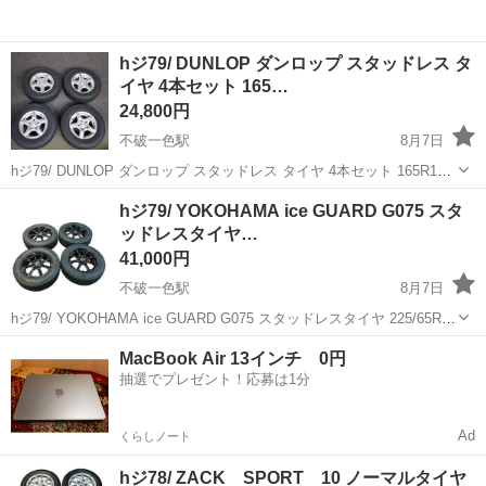
hジ79/ DUNLOP ダンロップ スタッドレス タ
イヤ 4本セット 165…
24,800円
不破一色駅
8月7日
hジ79/ DUNLOP ダンロップ スタッドレス タイヤ 4本セット 165R13
8PR VAN バン Violento T-695KG 3E59L 19X5J 5穴 23年製 中古品とな
岐阜
羽島市
不破一色駅
タイヤ、ホイール
Violento
hジ79/ YOKOHAMA ice GUARD G075 スタ
ります。 画像が全てとな...
ッドレスタイヤ…
41,000円
不破一色駅
8月7日
hジ79/ YOKOHAMA ice GUARD G075 スタッドレスタイヤ 225/65R17
2022年製 5×100 17×7.0J 中古品となります。 画像が全てとなりま
岐阜
羽島市
不破一色駅
タイヤ、ホイール
MacBook Air 13インチ 0円
す。 水曜日以外、10時 ～ ...
抽選でプレゼント！応募は1分
Ad
くらしノート
hジ78/ ZACK SPORT 10 ノーマルタイヤ