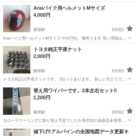
けております。
岐阜
大垣市
友江駅
外装、車外用品
Araiバイク用ヘルメットMサイズ
4,000円
那加駅
8月6日
Araiバイク用ヘルメットMサイズ やや汚れ、傷有ります 安い理由は内
装なし 状態は写真に確認してください。
岐阜
各務原市
那加駅
その他
トヨタ純正平座ナット
2,000円
柳津駅
8月6日
トヨタ純正の平座ナットです。 2セットあります。 欲しい方どうでし
ょう。 尚中古の為3Nでお願いします。
岐阜
岐阜市
柳津駅
パーツ
平座
替え用ワイパーです。2本左右セット‼️
1,200円
柳津駅
8月6日
カローラツーリングに取り替え予定でしたが車売却の為新品未使用で
す。 ノア、ヴォクシー80系プリウス50系など他の車にも対応ありま
岐阜
岐阜市
柳津駅
パーツ
ワイパー
値下げ‼️アルパインの全国地図データ更新キ
す。 運転席、助手席セットです。 雪が降る前に交換どうでしょう。