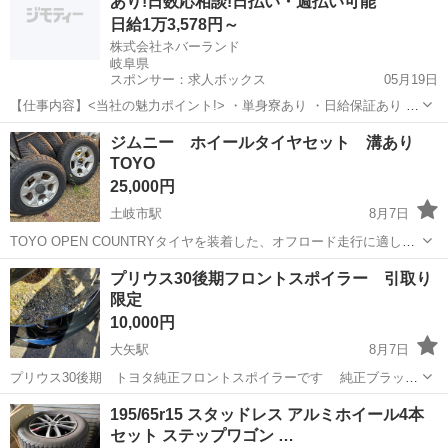
あり!日数応相談!日払い・週払い可能
日給1万3,578円～
株式会社ネバーランド
岐阜県
スポンサー：求人ボックス
05月19日
【仕事内容】<当社の魅力ポイント!> ・単身寮あり ・日給保証あり ・
日払い、週払い可能(規定あり) ・WEB面接も可能 <仕事詳細> 高速道
アルバイト・パート
ジムニー ホイールタイヤセット 溝あり
路の維持修繕を円滑に進めるためコーン・規制看板等を設置し、 道路
TOYO
規制と走行車の誘導等の安...
25,000円
土岐市駅
8月7日
TOYO OPEN COUNTRYタイヤを装着した、オフロード走行に適した
トレッドパターンの16インチアルミホイール4本セットです。 - ホイー
岐阜
土岐市
土岐市駅
タイヤ、ホイール
タイヤ
プリウス30後期フロントスポイラー 引取り
ルサイズ: 16インチ - タイヤブランド: TOYO TIRES - タイヤ...
限定
10,000円
大矢駅
8月7日
プリウス30後期 トヨタ純正フロントスポイラーです 純正ブラッ
ク 08154-47050 08154-47820 底面には擦り傷有りますが表面は小
岐阜
郡上市
大矢駅
外装、車外用品
スポイラー
195/65r15 スタッドレス アルミホイール4本
キズ程度ですのでワックス掛ければピカピカになると思います 取付け
セット ステップワゴン …
部の破...