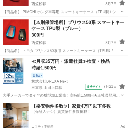
西笠松駅
8月7日
​【商品名】 PIMOHI ホンダ車専用 スマートキーケース（TPU製 / シル
バー） ​【状態】 未使用品（撮影・確認のため開封済み） ​【セット内
岐阜
岐阜市
西笠松駅
その他
場所
【⚠️別保管場所】プリウス50系 スマートキー
容】 ​キーケース本体（表・裏パーツ） ​【商品特徴】 ​ホ...
ケース TPU製（ブルー）
300円
西笠松駅
8月7日
​【商品名】 トヨタ プリウス50系用 スマートキーケース（TPU製 / ブ
ルー） ​【状態】 未使用品（撮影・確認のため開封済み） ​【セット内
岐阜
岐阜市
西笠松駅
その他
≪月収35万円・派遣社員≫検査・検品
容】 ​キーケース本体（表・裏パーツ） 最後までお読みください。 ...
時給1,500円
日払い
株式会社BREXA Next
7月21日
提携サイト
三重県 山田上口駅
大手メーカーでタイヤの成型加工業務！高時給1,500円★正社員登用制
度あり！ワンルーム寮完備！マイカー通勤OK！無料駐車場あり！《三
三重
伊勢市
山田上口駅
その他
【格安物件多数✨】家賃4万円以下多数
重県伊勢市》 人気の工場のお仕事 ◇タイヤの製造◇ トラック・バ
【保証人ナシ】賃貸物件多数掲載！
ス・RV車用を中心とした...
Ad
ニフティ不動産