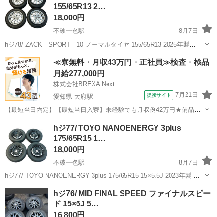
155/65R13 2…
18,000円
不破一色駅
8月7日
hジ78/ ZACK SPORT 10 ノーマルタイヤ 155/65R13 2025年製
13×4J ET42 軽トラ 中古品となります。 画像が全てとなります。 水曜
岐阜
羽島市
不破一色駅
タイヤ、ホイール
≪寮無料・月収43万円・正社員≫検査・検品
日以外、10時 ～ 19時頃まで対応でき...
ノーマルタイヤ
月給277,000円
株式会社BREXA Next
7月21日
提携サイト
愛知県 大府駅
【最短当日内定】【最短当日入寮】未経験でも月収例42万円★備品付
き寮完備＆赴任旅費会社負担◎昇給・業績賞与あり！組立や塗装など
愛知
大府市
大府駅
その他
hジ77/ TOYO NANOENERGY 3plus
自動車製造の各種作業！《愛知県大府市》 人気の工場のお仕事 ◇自動
175/65R15 1…
車製造に携わる各種作業◇ 【...
18,000円
不破一色駅
8月7日
hジ77/ TOYO NANOENERGY 3plus 175/65R15 15×5.5J 2023年製 鉄
チンアクア ノーマルタイヤ 車 中古品となります。 画像が全てとなり
岐阜
羽島市
不破一色駅
タイヤ、ホイール
hジ76/ MID FINAL SPEED ファイナルスピー
ます。 水曜日以外、10時 ～ ...
ド 15×6J 5…
16,800円