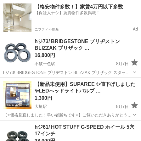
4×100 鉄チン 車 中古品になります。 画像に写っている物が全てとな
岐阜
羽島市
不破一色駅
タイヤ、ホイール
【格安物件多数！】家賃4万円以下多数
ります。 水曜日以外、10時 ～ ...
【保証人ナシ】賃貸物件多数掲載！
Ad
ニフティ不動産
hジ73/ BRIDGESTONE ブリヂストン
BLIZZAK ブリザック …
16,800円
不破一色駅
8月7日
hジ73/ BRIDGESTONE ブリヂストン BLIZZAK ブリザック スタッド
レスタイヤ タイヤのみ 195/65R15 2022年製 カー用品 自動車 冬タイ
岐阜
羽島市
不破一色駅
タイヤ、ホイール
【新品未使用】SUPAREE ✨️値下げしました
ヤ 4本セット 中古品となります。 画像が全てと...
✨️LEDヘッドライトバルブ …
1,300円
大垣駅
8月7日
【⭐️価格見直しました！早い者勝ちです⭐️】ご覧いただきありがとうご
ざいます！ 使わなくなったカー用品の整理のため出品します。
岐阜
大垣市
大垣駅
パーツ
hジ61/ HOT STUFF G-SPEED ホイール 5穴
SUPAREE製のLEDヘッドライトバルブ（H4規格）です。 状態：新
17インチ …
品・未使用 品番：SP...
38,000円