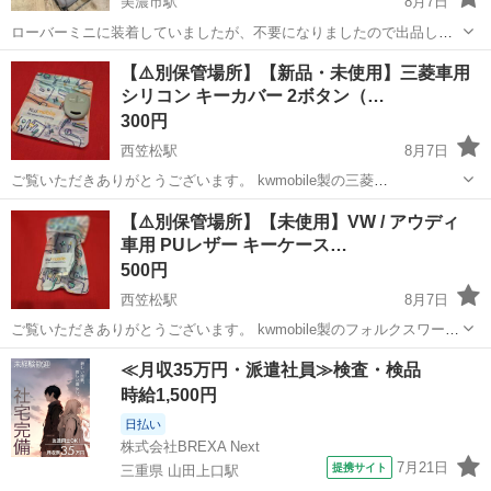
美濃市駅
8月7日
ローバーミニに装着していましたが、不要になりましたので出品しま
す レカロ製の専用シートレールが付いています 中古品につき小傷・使
岐阜
美濃市
美濃市駅
内装、インテリア
【⚠️別保管場所】​【新品・未使用】三菱車用
用感はありますが、リクライニングも含め動作良好で、見た目以上に
シリコン キーカバー 2ボタン（…
体をしっかりサポートし...
300円
西笠松駅
8月7日
​ご覧いただきありがとうございます。 ​kwmobile製の三菱
（Mitsubishi）車用 シリコン製スマートキーカバー（キーケース）で
岐阜
岐阜市
西笠松駅
その他
ボタン
【⚠️別保管場所】​【未使用】VW / アウディ
す。 しっとり手になじむシリコン素材で、鍵の傷つき防止や落下時の
車用 PUレザー キーケース…
衝撃緩和に役立ちま...
500円
西笠松駅
8月7日
ご覧いただきありがとうございます。 ​kwmobile製のフォルクスワーゲ
ン（VW）・アウディ車用スマートキーケースです。 上質なPUレザー
岐阜
岐阜市
西笠松駅
その他
アウディ
≪月収35万円・派遣社員≫検査・検品
（ダークブルー）にゴールドの金具が映える、高級感のあるデザイン
時給1,500円
です。 ​【商品...
日払い
株式会社BREXA Next
7月21日
提携サイト
三重県 山田上口駅