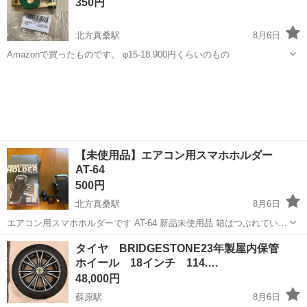
350円
す。 旧車の軽トラ...
北方真桑駅
8月6日
Amazonで買ったものです。 φ15-18 900円くらいのもの
岐阜
本巣市
北方真桑駅
アクセサリー
キルスイッチ
【未使用品】エアコン用スマホホルダー
AT-64
500円
北方真桑駅
8月6日
エアコン用スマホホルダーです AT-64 新品未使用品 箱はつぶれていま
す。 定価1500円程度
岐阜
本巣市
北方真桑駅
その他
新品
タイヤ BRIDGESTONE23年製屋内保管
ホイール 18インチ 114.…
48,000円
蘇原駅
8月6日