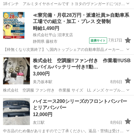
18インチ アルミタイヤホイールです トヨタのヴァンガードにつけて
いましたが、買ってすぐに車を売却しました。 次の車につけようと外
岐阜
岐阜市
蘇原駅
タイヤ、ホイール
≪寮完備・月収28万円・派遣社員≫自動車系
して保管していましたが、サイズが合わないため出品します。 もちろ
工場での組立・加工・プレス 交替制
ん4本付きです タイヤ ...
時給1,490円
株式会社平山 沼津支店
7月17日
提携サイト
静岡県 藤枝市
【枠無くなり次第終了】＼国内トップシェアの自動車部品メーカーで
の勤務！／暮らしやすさ抜群の藤枝市での勤務です！初めてさんも安
静岡
藤枝市
その他
株式会社 空調服‼️ファン付き 作業着‼️USB
心のカンタン作業！交替勤務で効率よく稼げる♪ 【未経験歓迎】軽い
モバイルバッテリー付き‼️動…
ドアミラーの組立スタッフ｜新設のキ...
3,000円
美乃坂本駅
8月6日
株式会社 空調服 ファン付き 作業服 サイズ LL メンズ ケーブル付
きでUSBでお手持ちの 携帯等 充電するモバイルバッテリーで 対応可
岐阜
中津川市
美乃坂本駅
その他
空調服
ハイエース200シリーズのフロントバンパー
能です♪ 手元のスイッチで風量の調整は可能です 動作確認済み 洗濯済
とリアバンパー
みですが多少の汚れ...
12,000円
友江駅
8月6日
中古品のため傷がありますのでご了承ください。返品・苦情は受け付