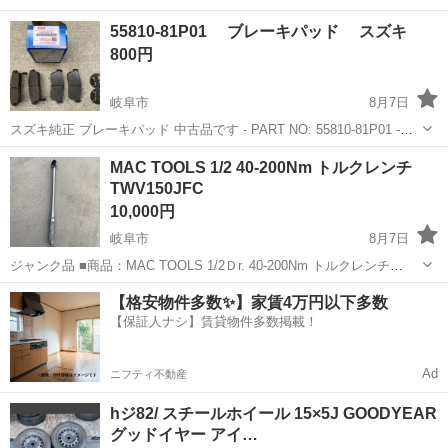
55810-81P01 ブレーキパッド スズキ
800円
岐阜市
8月7日
スズキ純正 ブレーキパッド 中古品です - PART NO: 55810-81P01 -
Brand: Suzuki - Type: Brake Pads - Material: Friction Material - ...
岐阜
岐阜市
外装、車外用品
ブレーキパッド
MAC TOOLS 1/2 40-200Nm トルクレンチ
TWV150JFC
10,000円
岐阜市
8月7日
ジャンク品 ■商品：MAC TOOLS 1/2Ｄr. 40-200Nm トルクレンチ
TWV150JFC DQA00529 ■型番: TWV150JFC ■メーカー名：MAC
岐阜
岐阜市
メンテナンス用品
【格安物件多数✨】家賃4万円以下多数
TOOLS 先日落としてしまってトルク...
【保証人ナシ】賃貸物件多数掲載！
Ad
ニフティ不動産
hジ82/ スチールホイール 15×5J GOODYEAR
グッドイヤー アイ…