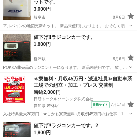
ットです。
開封もしてませんが神経質な方は...
3,000円
岐阜市
8月6日
アルパインの地図更新キット。 新品未使用になります。 おそらく順番
に更新しないとダメだとは思いますが、その辺はわかりかねます。 対
岐阜
岐阜市
パーツ
アルパイン
値下げ‼️ラジコンカーです。
応機種は写メで確認してください。 尚取り引き後は3Nでよろしくお願
1,800円
いします。
柳津駅
8月6日
POKKA非売品のラジコンカーになります。 新品未使用です。 欲しい
方居ましたらどうでしょか。 尚ノークレンム、ノーリターンでお願い
岐阜
岐阜市
柳津駅
その他
ラジコンカー
≪寮無料・月収45万円・派遣社員≫自動車系
します。
工場での組立・加工・プレス 交替制
時給2,000円
日研トータルソーシング株式会社
7月17日
提携サイト
愛知県 若林駅
入社特典最大20万円！★しかも寮費無料♪月収例45万円のお仕事！1年
目で年収560万円も可能！あなたの手で自動車をつくりませんか？ お
愛知
豊田市
若林駅
その他
値下げ‼️ラジコンカーです。2
仕事について トヨタ車体各工場でのミニバン・SUV新車製造に関わる
1,800円
諸作業。 【プレス】巨...