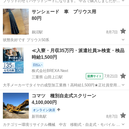
ブリットのセミバケットシートになります。 中古で購入しましたが、
取り付ける予定が無くなったので、どなたかお使いいただけたらと思
岐阜
関市
関口駅
パーツ
サンシェード 車 プリウス用
います。 それなりに古い物なので、全内的に日焼けやシワやスレがあ
80円
ります。 何か気になることがあ...
鵜沼駅
8月7日
状態良好です プリウス50系
岐阜
各務原市
鵜沼駅
アクセサリー
≪入寮・月収35万円・派遣社員≫検査・検品
時給1,500円
日払い
株式会社BREXA Next
7月21日
提携サイト
三重県 山田上口駅
大手メーカーでタイヤの成型加工業務！高時給1,500円★正社員登用制
度あり！ワンルーム寮完備！マイカー通勤OK！無料駐車場あり！《三
三重
伊勢市
山田上口駅
その他
コマツ 種別自走式スクリーン
重県伊勢市》 人気の工場のお仕事 ◇タイヤの製造◇ トラック・バ
4,100,000円
ス・RV車用を中心とした...
オンライン決済
新羽島駅
8月7日
カテゴリー環境リサイクル機械 中古 移動式・自走式・モバイル 種