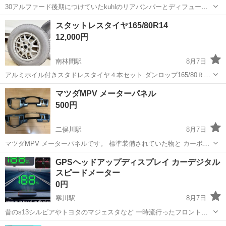
30アルファード後期につけていたkuhlのリアバンパーとディフューザ
ーのセットになります。 車売却に伴い、外したパーツを出品します。
神奈川
小田原市
小田原駅
パーツ
ディフューザー
スタットレスタイヤ165/80R14
もちろん使用していたので多少の傷や欠けはあります 写真を判断して
12,000円
いただき購入お願いします。...
南林間駅
8月7日
アルミホイル付きスタドレスタイヤ４本セット ダンロップ165/80Ｒ14
97/95NIT 締め付けナット20個も付けてお渡しします 私は2シーズンタ
神奈川
座間市
南林間駅
タイヤ、ホイール
マツダMPV メーターパネル
ウンエースに装着していました。
500円
二俣川駅
8月7日
マツダMPV メーターパネルです。 標準装備されていた物と カーボン
調の物の ２点セットになります。 ＬＷ系前期 中期に取り付け可能で
神奈川
横浜市
二俣川駅
内装、インテリア
マツダMPV
GPSヘッドアップディスプレイ カーデジタル
す。 気になる傷や折れ割れ欠けは ありません。 エアコンの吹き出し
スピードメーター
口も正常に動きます。 ...
0円
寒川駅
8月7日
昔のs13シルビアやトヨタのマジェスタなど 一時流行ったフロントガ
ラスにスピードを写し出すメーターです。 純正ではないので全く一緒
神奈川
平塚市
寒川駅
その他
ヘッドアップディスプレイ