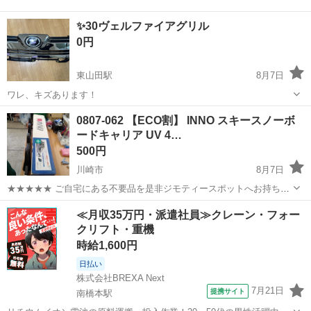
✨30ヴェルファイアグリル
0円
東山田駅
8月7日
ワレ、キズあります！
神奈川
川崎市
東山田駅
パーツ
グリル
0807-062 【ECO割】 INNO スキースノーボ
ードキャリア UV 4…
500円
川崎市
8月7日
★★★★★ ご自宅にある不要品を是非ジモティースポットへお持ち込
みしませんか？ 家電、趣味・スポーツ・レジャー用品、こども用品、
神奈川
川崎市
キャリア、ラック
INNO
≪月収35万円・派遣社員≫クレーン・フォー
衣料服飾品、生活雑貨、家具、本、CD・DVDなどが無料でまとめて持
クリフト・重機
ち込めます！ ※詳細はこ...
時給1,600円
日払い
株式会社BREXA Next
7月21日
提携サイト
南橋本駅