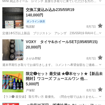
MINI 純正ホイール 17インチ 直接引き取りに来ていただける方のみ
お願いいたします。
神奈川
横浜市
元町・中華街駅
タイヤ、ホイール
交換工賃込み込み235/55R19
140,000円
オンライン決済
鴨居駅
8月7日
定価1本5万以上新品 ブリジストン アレンザ 235/55R19 RAV4 CX
アルファード など 履き替えたら滑らかに タイヤショップミラクル 横
神奈川
横浜市
鴨居駅
タイヤ、ホイール
ブリジストン
VOXY タイヤ&ホイールSET(195/65R15)
浜市緑区白山1-2-11
20,000円
さがみ野駅
8月7日
週末早期引き取りでお値引きします。 コメントへ希望金額をご連絡下
さい。 ホイール:エンケイ smaak タイヤ:TOYO TRANPATH mpZ(ミ
神奈川
座間市
さがみ野駅
タイヤ、ホイール
限定❶セット 最安値 ★❻本セット★【新品未
ニバン用タイヤ) VOXY用に保有していたものです。 車売却に伴い、
開封】ワコーズ フューエルワン 他…
使...
5,000円
戸塚駅
8月7日
【ラス❶ 最安値】 取引早い方 最優先。 （問合せ順ではありません）
※処分価格 値引不可 ★出品中は販売中★ 【商品】 ★ワコーズ フュー
神奈川
横浜市
戸塚駅
メンテナンス用品
フューエルワン