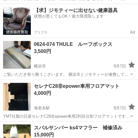
40代の男女活躍中！空調完備で快適作業★食堂利用可◎マイカー通勤
茨城
常陸大宮市
静駅
その他
【求】ジモティーに出せない健康器具
OK◎無料駐車場完備！《茨城県常陸大宮市》 人気の工場のお仕事 ◇
状態が悪くてもOK！最大限買取します
電子部品製造倉庫内の事務...
Ad
プリフラ
0624-074 THULE ルーフボックス
3,500円
横浜市
8月7日
ご覧いただき有り難うございます。 横浜市とジモティーが連携して運
営しています。 粗⼤ごみ等の減量を⽬的にまだ使えるものをリユース
神奈川
横浜市
キャリア、ラック
リユース
セレナC28非epower車用フロアマット
しています。 ★★★★★ ご自宅にある不要品を是非ジモティースポッ
4,000円
トへお持ち込み...
海老名駅
8月7日
YMT社製の日産セレナC28非epower車用2列目分割フロアマットです。
カーペットのグレードはFINO、Mサイズ、8/1調べで楽天市場で約1万
神奈川
海老名市
海老名駅
内装、インテリア
スバルサンバー ks4マフラー 補修済み
3000円です。諸事情で非e-power車からe-power車に乗り換える事に
15,000円
な...