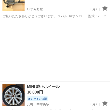
いずみ野駅
8月7日
ご覧いただきありがとうございます。 スバル JAサンバー 型式：ks4
走行距離：70,000km から取り外しモノです。 タイコに中心に穴が空
神奈川
横浜市
いずみ野駅
パーツ
鉄板
いてしまった箇所を 鉄板をリベットで塞いでからマフラーパテを盛り
して処...
MINI 純正ホイール
30,000円
オンライン決済
元町・中華街駅
8月7日