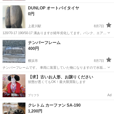
DUNLOP オートバイタイヤ
0円
上星川駅
8月7日
120/70-17 190/50-17 溝ありますが経年劣化してます。パンク、エアー
漏れありません。 車両保管、車検、等にいかがでしょうか？
神奈川
横浜市
上星川駅
タイヤ、ホイール
ナンバーフレーム
400円
横浜市
8月7日
ナンバーフレームです。 車両に装置していた物になりますので水垢等
があります。商品の状態は画像にてご確認ください。
神奈川
横浜市
外装、車外用品
フレーム
【求】古いお人形、お譲りください
状態が悪くてもOK！最大限買取します
Ad
プリフラ
クレトム カーファン SA-190
1,200円