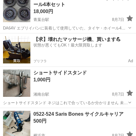
ール4本セット
レンチ - 対応...
18,000円
青葉台駅
8月7日
DA64V エブリイバンに装着して使用していた、タイヤ・ホイール4本
セットです タイヤ：NANKANG FT-9 M/T サイズ：165/65R14 79S 製
神奈川
横浜市
青葉台駅
タイヤ、ホイール
【求】壊れたマッサージ機、買います💪
造年：2020年35週（DOT 3520） ホイール：14インチ...
状態が悪くてもOK！最大限買取します
Ad
プリフラ
ショートサイドスタンド
1,000円
湘南台駅
8月7日
ショートサイドスタンド ネジはこれで合っているか分かりません 未使
用品です
神奈川
藤沢市
湘南台駅
その他
0522-524 Saris Bones サイクルキャリア
500円
横浜市
8月7日