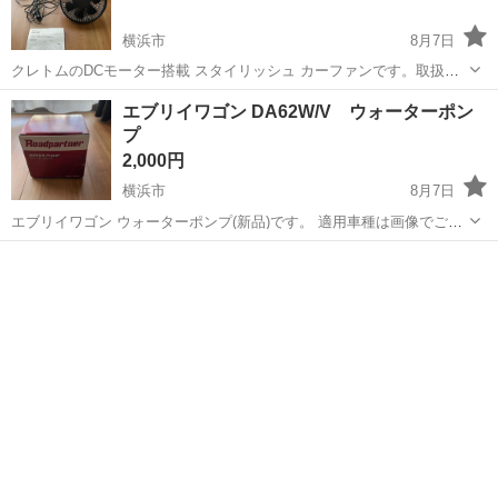
横浜市
8月7日
クレトムのDCモーター搭載 スタイリッシュ カーファンです。取扱説
明書も一緒にお付けします。 車両に装置していましたので、細かい傷
神奈川
横浜市
アクセサリー
クレトム
エブリイワゴン DA62W/V ウォーターポン
等はありますが比較的綺麗な状態かと思います。 平日の日中は仕事の
プ
ため、夜間の受け渡しになります。
2,000円
横浜市
8月7日
エブリイワゴン ウォーターポンプ(新品)です。 適用車種は画像でご確
認下さい。
神奈川
横浜市
パーツ
エブリイワゴン