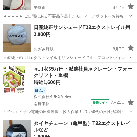
平塚市
8月7日
★★★★★ ご自宅にある不要品を是非ジモティースポットへお持ち込
みしませんか？ 家電、趣味・スポーツ・レジャー用品、こども用品、
神奈川
平塚市
内装、インテリア
サンシェード
日産純正サンシェードT33エクストレイル用
衣料服飾品、生活雑貨、家具、本、CD・DVDなどが無料でまとめて持
3,000円
ち込めます！ ※詳細はこ...
あざみ野駅
8月7日
日産純正のT33エクストレイル用サンシェードです。フロントウィンド
ウの形状にフィットします。 車を乗り換えたため出品します。 多少の
神奈川
横浜市
あざみ野駅
アクセサリー
サンシェード
≪月収35万円・派遣社員≫クレーン・フォー
使用感はあります。
クリフト・重機
時給1,600円
日払い
株式会社BREXA Next
7月21日
提携サイト
南橋本駅
リチウムイオン電池の原料運搬・投入作業！20～50代の男性活躍中★
ワンルーム寮完備！赴任旅費会社負担！年間休日130日★フォークリフ
神奈川
相模原市
南橋本駅
その他
タイヤチェーン（亀甲型）T33エクストレイ
ト免許お持ちの方、活躍中！就業先食堂利用可★《神奈川県相模原
ルなど
市》 人気の工場のお仕事 ◇電...
1,000円