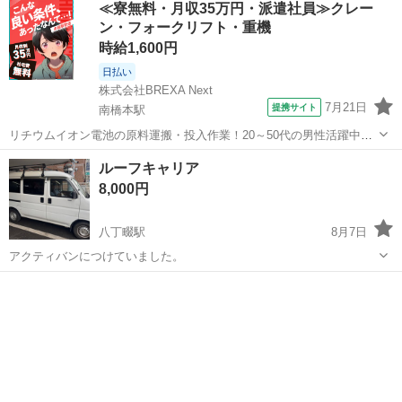
≪寮無料・月収35万円・派遣社員≫クレー
ではありませゎ 購入して箱をあけつけようとしましたが やめてしまい
ン・フォークリフト・重機
実際確認はしていません 未使...
時給1,600円
日払い
株式会社BREXA Next
7月21日
提携サイト
南橋本駅
リチウムイオン電池の原料運搬・投入作業！20～50代の男性活躍中★
ワンルーム寮完備！赴任旅費会社負担！年間休日130日★フォークリフ
神奈川
相模原市
南橋本駅
その他
ルーフキャリア
ト免許お持ちの方、活躍中！就業先食堂利用可★《神奈川県相模原
8,000円
市》 人気の工場のお仕事 ◇電...
八丁畷駅
8月7日
アクティバンにつけていました。
神奈川
川崎市
八丁畷駅
車のパーツ