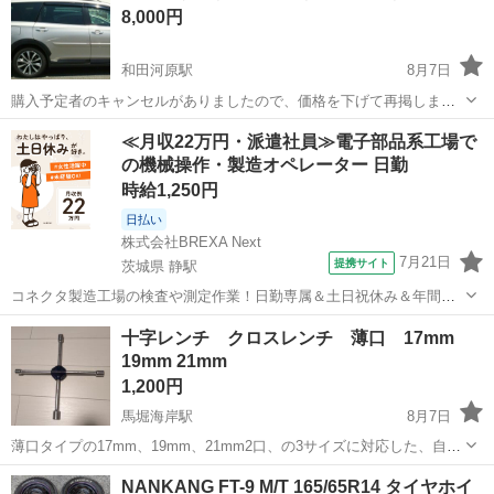
8,000円
和田河原駅
8月7日
購入予定者のキャンセルがありましたので、価格を下げて再掲しま
す。 エクシーガ クロスオーバー7に付けていました。 普段は暗所に
神奈川
足柄上郡
和田河原駅
キャリア、ラック
スーリー
≪月収22万円・派遣社員≫電子部品系工場で
て保管。 使用頻度は10年程度、一年当たり数回。 頻度は少ないです
の機械操作・製造オペレーター 日勤
が、年数経過しているため、ウイ...
時給1,250円
日払い
株式会社BREXA Next
7月21日
提携サイト
茨城県 静駅
コネクタ製造工場の検査や測定作業！日勤専属＆土日祝休み＆年間休
日128日★クリーンルーム内作業★マイカー通勤OK＆無料駐車場あり
茨城
常陸大宮市
静駅
その他
十字レンチ クロスレンチ 薄口 17mm
★就業先食堂利用可！日払い制度あり！《茨城県常陸大宮市》 人気の
19mm 21mm
工場のお仕事 ◇コネクタ製造工...
1,200円
馬堀海岸駅
8月7日
薄口タイプの17mm、19mm、21mm2口、の3サイズに対応した、自動
車のホイールナット脱着に最適な十字レンチです。 薄口タイプなので
神奈川
横須賀市
馬堀海岸駅
メンテナンス用品
NANKANG FT-9 M/T 165/65R14 タイヤホイ
純正のレンチでは入らないホイールにも使用できます。 - タイプ: 十字