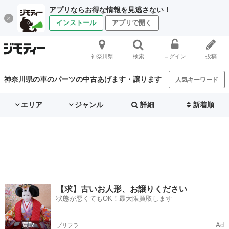
アプリならお得な情報を見逃さない！
インストール
アプリで開く
神奈川県
検索
ログイン
投稿
神奈川県の車のパーツの中古あげます・譲ります
人気キーワード
エリア
ジャンル
詳細
新着順
【求】古いお人形、お譲りください
状態が悪くてもOK！最大限買取します
Ad
プリフラ