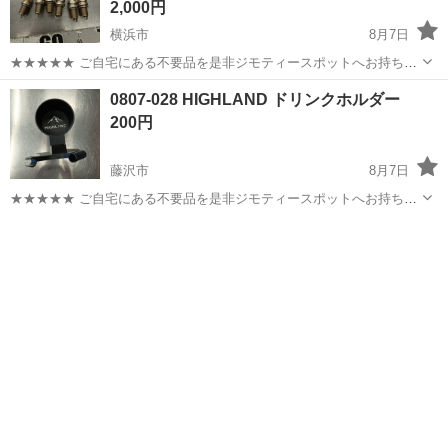
2,000円
横浜市
8月7日
★★★★★ ご自宅にある不要品を是非ジモティースポットへお持ち込
みしませんか？ 家電、趣味・スポーツ・レジャー用品、こども用品、
神奈川
横浜市
パーツ
スパークプラグ
0807-028 HIGHLAND ドリンクホルダー
衣料服飾品、生活雑貨、家具、本、CD・DVDなどが無料でまとめて持
200円
ち込めます！ ※詳細はこ...
藤沢市
8月7日
★★★★★ ご自宅にある不要品を是非ジモティースポットへお持ち込
みしませんか？ 家電、趣味・スポーツ・レジャー用品、こども用品、
神奈川
藤沢市
内装、インテリア
ドリンク
衣料服飾品、生活雑貨、家具、本、CD・DVDなどが無料でまとめて持
ち込めます！ ※詳細はこ...