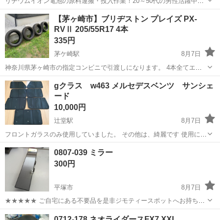
リチウムイオン電池の原料運搬・投入作業！20～50代の男性活躍中★
ワンルーム寮完備！赴任旅費会社負担！年間休日130日★フォークリフ
神奈川
相模原市
南橋本駅
その他
【茅ヶ崎市】ブリヂストン プレイズ PX-
ト免許お持ちの方、活躍中！就業先食堂利用可★《神奈川県相模原
RVⅡ 205/55R17 4本
市》 人気の工場のお仕事 ◇電...
335円
茅ケ崎駅
8月7日
神奈川県茅ヶ崎市の指定コンビニで引渡しになります。 4本全てエア
漏れ等なく使用できてました。 【 出品内容 】 タイヤ 4本セット 【 タ
神奈川
茅ヶ崎市
茅ケ崎駅
タイヤ、ホイール
gクラス w463 メルセデスベンツ サンシェ
イヤ詳細 】 銘柄：ブリヂストン Playz PX-RVⅡ サイズ：...
ード
ブリヂストン
10,000円
辻堂駅
8月7日
フロントガラスのみ使用していました。 その他は、綺麗です 使用に伴
う日焼け等あります。写真で確認ください
神奈川
藤沢市
辻堂駅
内装、インテリア
0807-039 ミラー
300円
平塚市
8月7日
★★★★★ ご自宅にある不要品を是非ジモティースポットへお持ち込
みしませんか？ 家電、趣味・スポーツ・レジャー用品、こども用品、
神奈川
平塚市
内装、インテリア
現地
0712-178 ネオライダースFX7 XXL