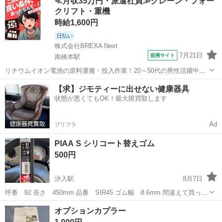
≪月収35万円・派遣社員≫クレーン・フォー
エルワン ★ループパワーショット 240ml ...
クリフト・重機
時給1,600円
日払い
株式会社BREXA Next
7月21日
提携サイト
南橋本駅
リチウムイオン電池の原料運搬・投入作業！20～50代の男性活躍中★
ワンルーム寮完備！赴任旅費会社負担！年間休日130日★フォークリフ
神奈川
相模原市
南橋本駅
その他
【求】ジモティーに出せない健康器具
ト免許お持ちの方、活躍中！就業先食堂利用可★《神奈川県相模原
状態が悪くてもOK！最大限買取します
市》 人気の工場のお仕事 ◇電...
Ad
プリフラ
PIAA S シリコート替えゴム
500円
汐入駅
8月7日
呼番 92 長さ 450mm 品番 SIR45 ゴム幅 8.6mm 間違えて買って
しまいました。 開封しましたが、未使用です。 ゴムのみです よろし
神奈川
横須賀市
汐入駅
メンテナンス用品
オプションカプラー
くお願いします。