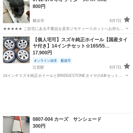
衣料服飾品、生活雑貨、家具、本、CD・DVDなどが無料でまとめて持
800円
ち込めます！ ※詳細はこ...
横浜市
8月7日
★★★★★ ご自宅にある不要品を是非ジモティースポットへお持ち込
みしませんか？ 家電、趣味・スポーツ・レジャー用品、こども用品、
神奈川
横浜市
セーフティ、チャイルドシート
【個人宅可】スズキ純正ホイール【国産タイ
衣料服飾品、生活雑貨、家具、本、CD・DVDなどが無料でまとめて持
ヤ付き】14インチセット☆165/55…
ネオライダース
ち込めます！ ※詳細はこ...
17,900円
オンライン決済
配送可
辻堂駅
8月7日
14インチスズキ純正ホイールとBRIDGESTONEタイヤの4本セットに
なります。そのままお取り付け、ご使用可能です。 【ホイー
神奈川
藤沢市
辻堂駅
タイヤ、ホイール
個人
ル】 スズキ純正ホイール 状態 中古
サイズ 1...
0807-004 カーズ サンシェード
300円