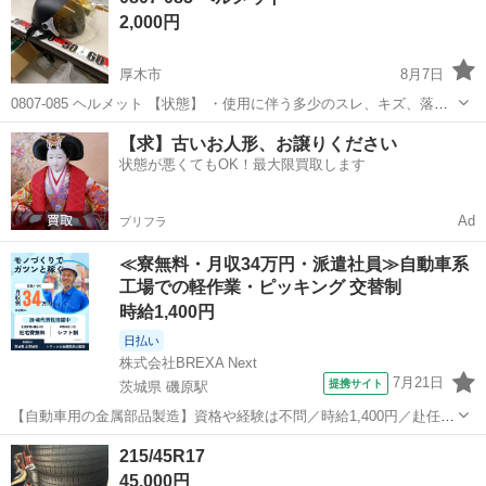
2,000円
トへお持ち込み...
厚木市
8月7日
0807-085 ヘルメット 【状態】 ・使用に伴う多少のスレ、キズ、落と
しきれない汚れなどございます ・詳細は現地でご確認ください ・お値
神奈川
厚木市
セーフティ、チャイルドシート
ヘルメット
【求】古いお人形、お譲りください
引きは出来かねますのでご了承願います ※中古品のため、状態につい
状態が悪くてもOK！最大限買取します
て...
Ad
プリフラ
≪寮無料・月収34万円・派遣社員≫自動車系
工場での軽作業・ピッキング 交替制
時給1,400円
日払い
株式会社BREXA Next
7月21日
提携サイト
茨城県 磯原駅
【自動車用の金属部品製造】資格や経験は不問／時給1,400円／赴任旅
費会社負担／正社員登用のチャンスあり／食堂利用可能／マイカー通
茨城
北茨城市
磯原駅
その他
215/45R17
勤OK《茨城県茨城市》 人気の工場のお仕事 ◇トラックの金属部品の
45,000円
製造◇ ★トラックの金属...