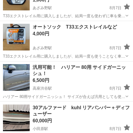
あざみ野駅
8月7日
T33エクストレイル用に購入しましたが、結局一度も使わずに車を乗り
換えたため出品します。 Amazonで3500円ほどで購入したものになり
神奈川
横浜市
あざみ野駅
タイヤ、ホイール
オートソック T33エクストレイルなど
ます。
タイヤチェーン
4,000円
あざみ野駅
8月7日
T33エクストレイル用に購入しましたが、結局一度も使うことなく車を
乗り換えてしまったため出品します。 一度中身確認のために開封はし
神奈川
横浜市
あざみ野駅
タイヤ、ホイール
汎用可能！ ハリアー 80用 サイドガーニッ
ていますが、物自体は新品未使用です。
シュ！
6,500円
高座渋谷駅
8月7日
ハリアー 80用サイドガーニッシュ！ サイズが合えば汎用としても使用
可能性です！ ステンレス製だと思われます！ 写真のような使用上の細
神奈川
綾瀬市
高座渋谷駅
外装、車外用品
30アルファード kuhl リアバンパー＋ディフ
かい傷はありますが、目立つキズや凹み、曲がりはございません！ 裏
ューザー
側は両面テープが残...
60,000円
小田原駅
8月7日