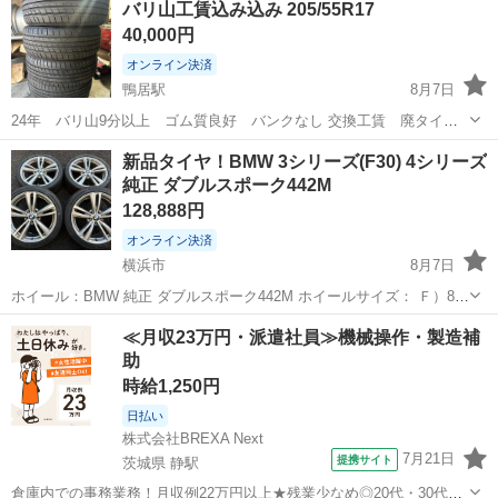
バリ山工賃込み込み 205/55R17
40,000円
オンライン決済
鴨居駅
8月7日
24年 バリ山9分以上 ゴム質良好 バンクなし 交換工賃 廃タイ
ヤ バルブ交換 込み込み タイヤショップミラクル 横浜市緑区白山1-
神奈川
横浜市
鴨居駅
タイヤ、ホイール
ゴム
新品タイヤ！BMW 3シリーズ(F30) 4シリーズ
2-11
純正 ダブルスポーク442M
128,888円
オンライン決済
横浜市
8月7日
ホイール：BMW 純正 ダブルスポーク442M ホイールサイズ： Ｆ）8J-
19インチ オフセット36 R）8.5J‐19インチ オフセット47 ＰＣＤ：120
神奈川
横浜市
タイヤ、ホイール
スポーク
≪月収23万円・派遣社員≫機械操作・製造補
－5Ｈ 3シリーズ、4シリーズのMスポー...
助
時給1,250円
日払い
株式会社BREXA Next
7月21日
提携サイト
茨城県 静駅
倉庫内での事務業務！月収例22万円以上★残業少なめ◎20代・30代・