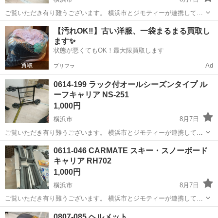
ご覧いただき有り難うございます。 横浜市とジモティーが連携して運
営しています。 粗⼤ごみ等の減量を⽬的にまだ使えるものをリユース
神奈川
横浜市
キャリア、ラック
リユース
【汚れOK‼️】古い洋服、一袋まるまる買取し
しています。 ★★★★★ ご自宅にある不要品を是非ジモティースポッ
ます✨
トへお持ち込み...
状態が悪くてもOK！最大限買取します
Ad
プリフラ
0614-199 ラック付オールシーズンタイプ ル
ーフキャリア NS-251
1,000円
横浜市
8月7日
ご覧いただき有り難うございます。 横浜市とジモティーが連携して運
営しています。 粗⼤ごみ等の減量を⽬的にまだ使えるものをリユース
神奈川
横浜市
キャリア、ラック
リユース
0611-046 CARMATE スキー・スノーボード
しています。 ★★★★★ ご自宅にある不要品を是非ジモティースポッ
キャリア RH702
トへお持ち込み...
1,000円
横浜市
8月7日
ご覧いただき有り難うございます。 横浜市とジモティーが連携して運
営しています。 粗⼤ごみ等の減量を⽬的にまだ使えるものをリユース
神奈川
横浜市
キャリア、ラック
リユース
0807-085 ヘルメット
しています。 ★★★★★ ご自宅にある不要品を是非ジモティースポッ