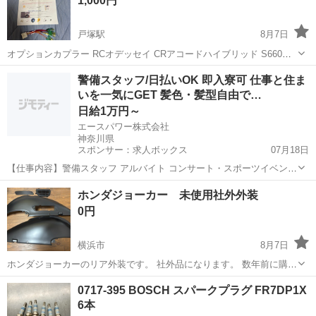
1,000円
戸塚駅
8月7日
オプションカプラー RCオデッセイ CRアコードハイブリッド S660
JADE ピカイチ製
神奈川
横浜市
戸塚駅
車のパーツ
警備スタッフ/日払いOK 即入寮可 仕事と住ま
いを一気にGET 髪色・髪型自由で…
日給1万円～
エースパワー株式会社
神奈川県
スポンサー：求人ボックス
07月18日
【仕事内容】警備スタッフ アルバイト コンサート・スポーツイベン
ト・展示会などのイベントや、 工事現場周辺で警備・交通誘導をして
アルバイト・パート
ホンダジョーカー 未使用社外外装
いただきます。 経験者の方はもちろん、未経験者の方も積極的に採用
0円
中! 難しいスキルは不要! 基本的なル...
横浜市
8月7日
ホンダジョーカーのリア外装です。 社外品になります。 数年前に購入
しましたが、写真の物以外のパーツを使用し、室内で未使用のまま保
神奈川
横浜市
パーツ
0717-395 BOSCH スパークプラグ FR7DP1X
管しておりました。 置き場所がなくなってきましたので、早めに引き
6本
取り可能な方にお譲りします。 お...