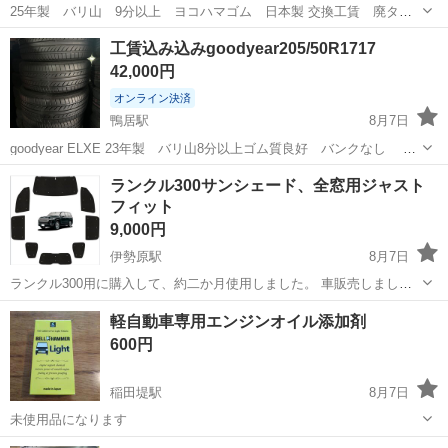
25年製 バリ山 9分以上 ヨコハマゴム 日本製 交換工賃 廃タイ
ヤ込み込み タイヤショップミラクル 横浜市緑区白山1-2-11
神奈川
横浜市
鴨居駅
タイヤ、ホイール
タイヤ
工賃込み込みgoodyear205/50R1717
42,000円
オンライン決済
鴨居駅
8月7日
goodyear ELXE 23年製 バリ山8分以上ゴム質良好 バンクなし 交
換工賃 廃タイヤ 込み込み タイヤショップミラクル 横浜市緑区白山
神奈川
横浜市
鴨居駅
タイヤ、ホイール
ゴム
ランクル300サンシェード、全窓用ジャスト
1-2-11
フィット
9,000円
伊勢原駅
8月7日
ランクル300用に購入して、約二か月使用しました。 車販売しました
ので、出品します。 全窓用にジャストフィットのサンシェードになり
神奈川
伊勢原市
伊勢原駅
内装、インテリア
ランクル
軽自動車専用エンジンオイル添加剤
ます。 宜しくお願いします。
600円
稲田堤駅
8月7日
未使用品になります
神奈川
川崎市
稲田堤駅
車のパーツ