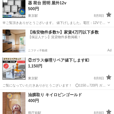
器 荷台 照明 屋外12v
500円
東京駅
8月8日
🌸ご覧頂きありがとうございます。 値下げしました。電圧：12Vで
す。 ⭕1個500円 ⭕ 2個1000円 ‼️1袋4個セット→1600円‼️お得 商品説
沖縄
宜野湾市
東京駅
メンテナンス用品
【格安物件多数✨】家賃4万円以下多数
明 電圧：12Vです。 🌸付属品：本体・取付ステー・ネジ（モデル
【保証人ナシ】賃貸物件多数掲載！
に...
Ad
ニフティ不動産
②ガラス修理リペア値下します💴
1,150円
東京駅
8月8日
ご覧になっていただきありがとうございます！ ⭕1150→720円 ガラ
スのひび割れや小さな傷を自宅で簡単に修理できるリペアキットで
沖縄
宜野湾市
東京駅
メンテナンス用品
油膜取り キイロビンゴールド
す。 ■商品説明 ・ガラスの傷を自宅で簡単に修復できる便利なリペア
400円
キットです。 ・大小さ...
県庁前駅
8月8日