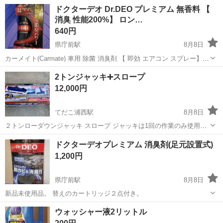
ル 白LED ステアリングスイッチ 白LED エンジンプッシュ 白LED 30
沖縄
宜野湾市
その他
ドクターデオ Dr.DEO プレミアム 無香料 【
後期純正ダッシュボード カップホルダー ひび割れなど見当た...
消臭 性能200%】 ロン…
640円
県庁前駅
8月8日
カーメイト(Carmate) 車用 除菌 消臭剤 【 即効 エアコン スプレー】
ドクターデオ Dr.DEO プレミアム 無香料 【 消臭 性能200%】 ロング
沖縄
那覇市
県庁前駅
メンテナンス用品
2トンジャッキ➕スロープ
ノズル 消臭スプレー 90ml
12,000円
てだこ浦西駅
8月8日
２トンローダウンジャッキ スロープ ジャッキは1回の作業のみ使用し
て、スロープは新品未使用です。場所は本部か名護でお願いします
沖縄
国頭郡
てだこ浦西駅
車のパーツ
スロープ
ドクターデオプレミアム 消臭剤(足元設置式)
1,200円
県庁前駅
8月8日
新品未使用品。 替えのカートリッジ２点付き。
沖縄
那覇市
県庁前駅
メンテナンス用品
ウォッシャー液2リットル