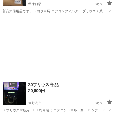
県庁前駅
8月8日
新品未使用品です。 トヨタ車用 エアコンフィルター プリウス30系 ア
クア NHP10 ルーミ アルファード20系 ノア/ヴォクシー 70系 ハリアー
沖縄
那覇市
県庁前駅
パーツ
60 プリウスα ヴァンガード シエンタ クラウン エステイマ 5層構造...
30プリウス 部品
20,000円
宜野湾市
8月8日
30プリウス前期用 LED打ち替え エアコンパネル 白LED シフトパネ