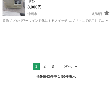
ド✨
ークリフト...
8,000円
沖縄市
8月8日
貨物ノブをパワーウインド化にするスイッチ エブリィにて使用してい
ました。 ¥12,000
沖縄
沖縄市
内装、インテリア
付け
1
2
3
...
次へ
全54643件中 1-50件表示