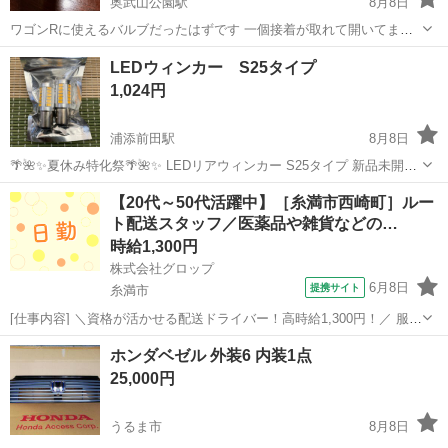
奥武山公園駅
8月8日
ワゴンRに使えるバルブだったはずです 一個接着が取れて開いてます
がどちらも未使用品です 長いこと置いてあったものです
沖縄
豊見城市
奥武山公園駅
車のパーツ
LEDウィンカー S25タイプ
1,024円
浦添前田駅
8月8日
🌴🌺✨夏休み特化祭🌴🌺✨ LEDリアウィンカー S25タイプ 新品未開封
未開封の為リレーが必要になるかは わかりません 四駆車両や平成前期
沖縄
浦添市
浦添前田駅
外装、車外用品
LED
【20代～50代活躍中】［糸満市西崎町］ルー
の車のリアウィンカーなどに 使えるかと思います ※購入希望の方のみ
ト配送スタッフ／医薬品や雑貨などの…
連絡下さい
時給1,300円
株式会社グロップ
6月8日
提携サイト
糸満市
[仕事内容] ＼資格が活かせる配送ドライバー！高時給1,300円！／ 服装
自由で、動きやすいお好きな私服での勤務が可能です◎ 作業中に、い
沖縄
糸満市
工場
ホンダベゼル 外装6 内装1点
つでも水分が補給できる働きやすい環境です。 【医薬品や雑貨の配送
25,000円
ドライバー】 ...
うるま市
8月8日