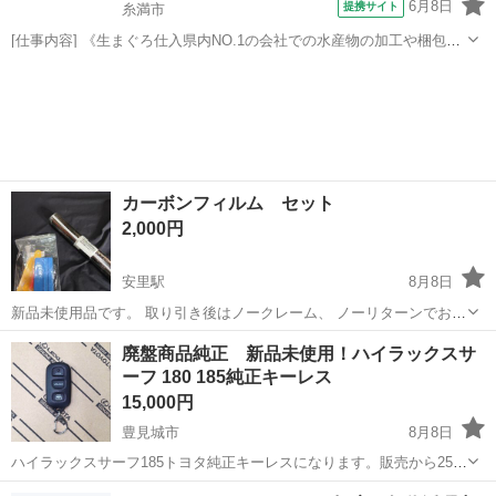
6月8日
提携サイト
糸満市
[仕事内容] 《生まぐろ仕入県内NO.1の会社での水産物の加工や梱包》
生まぐろ仕入県内NO.1の会社として、 沖縄県産まぐろを中心に水産物
沖縄
糸満市
工場
を県内外に出荷しています。 業界未経験ではじめての人でも大丈夫で
す！ 「新しい業界に...
カーボンフィルム セット
2,000円
安里駅
8月8日
新品未使用品です。 取り引き後はノークレーム、 ノーリターンでお願
い致します。
沖縄
那覇市
安里駅
内装、インテリア
セット
廃盤商品純正 新品未使用！ハイラックスサ
ーフ 180 185純正キーレス
15,000円
豊見城市
8月8日
ハイラックスサーフ185トヨタ純正キーレスになります。販売から25年
程経ちメーカーも部品打ち切りになり廃盤となっていて新品のキーレ
沖縄
豊見城市
車のパーツ