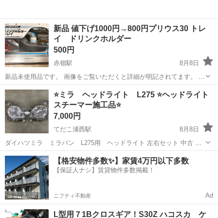
新品 値下げ1000円→800円プリウス30 トレ
イ ドリンクホルダー
500円
赤嶺駅
8月8日
新品未使用品です。 画像をご覧いただくと詳細が明記されてます。 ノ
ークレーム、ノーリターンでお願いします。
沖縄
豊見城市
赤嶺駅
内装、インテリア
⭐️ミラ ヘッドライト L275 ⭐️ヘッドライト
スチーマー施工品⭐️
7,000円
てだこ浦西駅
8月8日
ダイハツミラ ミラバン L275用 ヘッドライト 左右セット 中古 ペ
ーパー400番→800→1500→2000→ヘッドライトスチーマー施工してま
沖縄
うるま市
てだこ浦西駅
外装、車外用品
【格安物件多数✨】家賃4万円以下多数
す。 黄ばみありません。 ヘッドライトの黄ばみが気になってる方いか
【保証人ナシ】賃貸物件多数掲載！
ヘッドライト
がです...
Ad
ニフティ不動産
L型用７1Bクロスギア！S30Z ハコスカ ケ