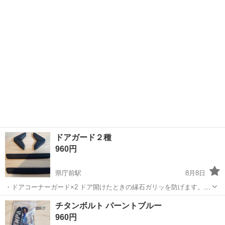
2枚セット 高級感 メッキ 二枚一組。一枚は中古品、もう一枚は未使用
沖縄
那覇市
県庁前駅
外装、車外用品
品です。反射で写り込みがヤバいので袋かけて撮影してます。 ナンバ
ー固定用のネジボルト×...
ドアガード２種
960円
県庁前駅
8月8日
・ドアコーナーガード×2 ドア開けたときの縁石ガリッを防げます。
・ドアガード×2 ドアパン対策。 いずれもマグネット式なので脱着簡
沖縄
那覇市
県庁前駅
外装、車外用品
ドア
チタンボルト パーントブルー
単です。 簡単とは言え、私の使用時では走行後にズレた事もありませ
960円
んでした。高速飛ばしても問...