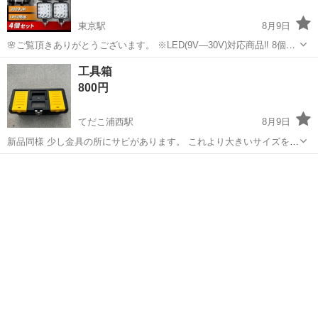
東京駅
8月9日
🌸ご覧頂きありがとうございます。 ※LED(9V―30V)対応商品‼️ 8個セ
ット4000円💴→3200円‼️ 6個セット 5個セット 4個セット1800円⭕即決
沖縄
宜野湾市
東京駅
その他
工具箱
おすすめ 3個セット 2個セット 1個セット ※LED(...
800円
てだこ浦西駅
8月9日
新品同様 少し金具の所にサビがあります。 これより大きいサイズを購
入したので必要な方いませんか？ 早い取引きの方希望します。 他にも
沖縄
中頭郡
てだこ浦西駅
メンテナンス用品
出品しています。