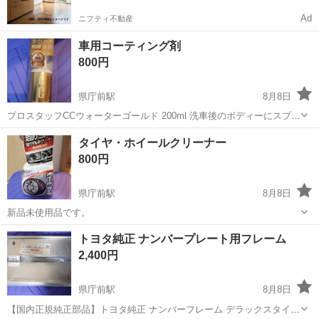
Ad
ニフティ不動産
車用コーティング剤
800円
県庁前駅
8月8日
プロスタッフCCウォーターゴールド 200ml 洗車後のボディーにスプレ
ーして拭くだけ。 艶が出て水を弾きます。その後の洗車も楽になりま
沖縄
那覇市
県庁前駅
メンテナンス用品
洗車
タイヤ・ホイールクリーナー
す。 2回程使用済み。
800円
県庁前駅
8月8日
新品未使用品です。
沖縄
那覇市
県庁前駅
メンテナンス用品
トヨタ純正 ナンバープレート用フレーム
2,400円
県庁前駅
8月8日
【国内正規純正部品】トヨタ純正 ナンバーフレーム デラックスタイプ