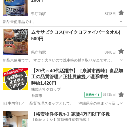
200円
県庁前駅
8月8日
新品未使用品です。
沖縄
那覇市
県庁前駅
メンテナンス用品
ムササビクロス(マイクロファイバータオル)
500円
県庁前駅
8月8日
新品未使用です。 すごく大きいので洗車時の拭き取りが楽ですよ。
沖縄
那覇市
県庁前駅
メンテナンス用品
【20代～40代活躍中】［糸満市西崎］食品加
工の品質管理／正社員前提／理系学校…
時給1,420円
株式会社グロップ
6月15日
提携サイト
糸満市
[仕事内容] ／ 品質管理スタッフとして、 沖縄県産の生まぐろ及び
介護食を全国に広めよう！ ＼ 品質管理の経験が活かせる！新規事業の
沖縄
糸満市
工場
【格安物件多数✨】家賃4万円以下多数
介護食の中核メンバーを募集！ 理数系の学校卒なら未経験でもOK！
【保証人ナシ】賃貸物件多数掲載！
サポート体制が整って...