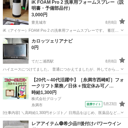
iK FOAM Pro 2 洗車用フォームスプレー（説
明書・予備部品付）
3,000円
豊見城市
8月8日
iK（アイケー）FOAM Pro 2 の洗車用フォームスプレーです。 蓄圧式
（電源不要）で、洗車時にたっぷりの泡を噴射できます。 【付属品】
沖縄
豊見城市
メンテナンス用品
カロッツェリアナビ
・取扱説明書（日本語版・英語版） ・予備ノズル 3種（紫・オレン
0円
ジ...
てだこ浦西駅
8月8日
ハイエースにつけてました。 普通につかえてましたが、外してから３
ヶ月程保管してたのでジャンク扱いで 近くまで取りに来れる方にあげ
沖縄
宜野湾市
てだこ浦西駅
カーナビ、テレビ
【20代～40代活躍中】［糸満市西崎町］フォ
ます。
ークリフト業務／日休＋指定休み可／…
時給1,300円
株式会社グロップ
5月23日
提携サイト
糸満市
[仕事内容] ＼高時給1,300円オシゴト／ 日用品をはじめ、医薬品など幅
広い製品を取り扱っている倉庫！ 浅築の綺麗な職場です♪ 【フォーク
沖縄
糸満市
工場
レアアイテム🔴希少品‼️後付けパワーウイン
リフト業務と軽作業】 《仕事内容》 （雇入れ直後） 倉庫内でのフォ