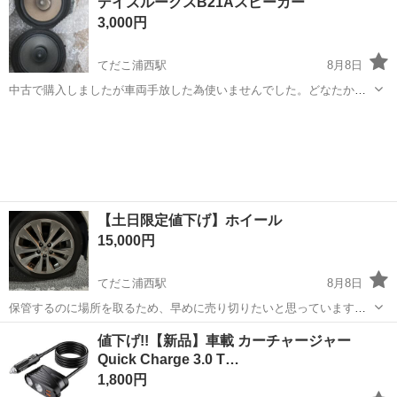
デイズルークスB21Aスピーカー
者勝ちです！
3,000円
てだこ浦西駅
8月8日
中古で購入しましたが車両手放した為使いませんでした。どなたかに
お譲りします。 問題なく使えると思います。 宜しくお願いします。
沖縄
国頭郡
てだこ浦西駅
カーオーディオ
【土日限定値下げ】ホイール
15,000円
てだこ浦西駅
8月8日
保管するのに場所を取るため、早めに売り切りたいと思っています。
お気軽にご相談ください😊 トヨタ純正18インチホイール4本セットで
沖縄
中頭郡
てだこ浦西駅
タイヤ、ホイール
ホイール
値下げ!!【新品】車載 カーチャージャー
す。 【状態】 ・中古品 ・大きな歪み、割れなし ・通常使用に伴う小
Quick Charge 3.0 T…
傷あり ・タイヤは0分山...
1,800円