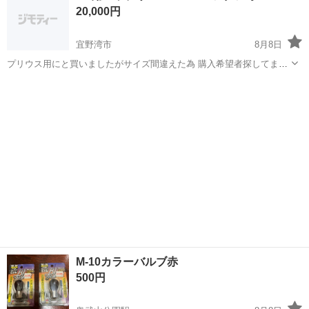
20,000円
・牽引...
宜野湾市
8月8日
プリウス用にと買いましたがサイズ間違えた為 購入希望者探してま
す。 箱も破いた為交換出来ず… 本日購入したばじゃりです。8月9日
沖縄
宜野湾市
車のパーツ
バッテリー
端子にキャップ付いた状態です よろしくお願いします
M-10カラーバルブ赤
500円