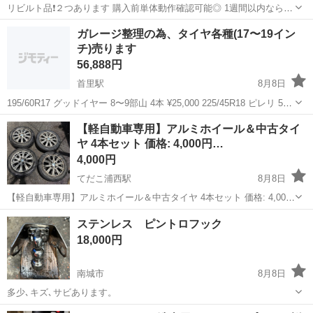
リビルト品❗️２つあります 購入前単体動作確認可能◎ 1週間以内なら返
品も👌 ダイハツ純正品番 • 28100-B2180 DENSO品番 • 428000-8821
沖縄
島尻郡
首里駅
パーツ
ガレージ整理の為、タイヤ各種(17〜19イン
ーーーーーーーーーーーーー LA300 ミライース ...
チ)売ります
56,888円
首里駅
8月8日
195/60R17 グッドイヤー 8〜9部山 4本 ¥25,000 225/45R18 ピレリ 5部
山弱 4本 ¥20,000 225/45R18 ブリヂストン レグノ 8〜9部山 2本
沖縄
島尻郡
首里駅
タイヤ、ホイール
【軽自動車専用】アルミホイール＆中古タイ
¥20,000 215/35R1...
ヤ 4本セット 価格: 4,000円…
4,000円
てだこ浦西駅
8月8日
【軽自動車専用】アルミホイール＆中古タイヤ 4本セット 価格: 4,000
円（税込） タイヤサイズ: 155/65R14 75S 本数: 4本セット 【商品の状
沖縄
中頭郡
てだこ浦西駅
タイヤ、ホイール
ステンレス ピントロフック
態】 ホイール: 大きな傷はありませんが白サビがあります...
18,000円
南城市
8月8日
多少､キズ､サビあります。
沖縄
南城市
その他