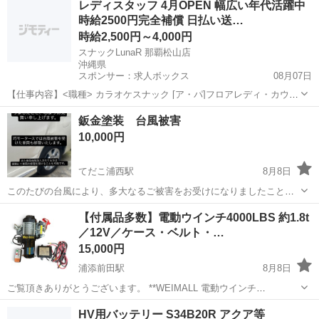
レディスタッフ 4月OPEN 幅広い年代活躍中
スはかなり希少だと思います。 純正キーレスだとロック状態でも1番
時給2500円完全補償 日払い送…
下のボタン長押しするとバック...
時給2,500円～4,000円
スナックLunaR 那覇松山店
沖縄県
スポンサー：求人ボックス
08月07日
【仕事内容】<職種> カラオケスナック [ア・パ]フロアレディ・カウン
ターレディ(ナイトワーク系) <雇用形態> アルバイト・パート <給与>
アルバイト・パート
鈑金塗装 台風被害
[ア・パ]時給2,500円～4,000円 完全時給保証あり 今なら採用率UP中!
10,000円
日払...
てだこ浦西駅
8月8日
このたびの台風により、多大なるご被害をお受けになりましたこと、
心よりお見舞い申し上げます🙇 台風被害を受けたお車の修理、保険対
沖縄
沖縄市
てだこ浦西駅
外装、車外用品
受け
【付属品多数】電動ウインチ4000LBS 約1.8t
応などお任せください🙋‍♂️ 中部、南部ともに拠点を構えておりますので
／12V／ケース・ベルト・…
県内全域対応可能です🙆 代...
15,000円
浦添前田駅
8月8日
ご覧頂きありがとうございます。 **WEIMALL 電動ウインチ
4000LBS（最大牽引力 約1,814kg）**を関連用品込みのセットです。
沖縄
浦添市
浦添前田駅
パーツ
HV用バッテリー S34B20R アクア等
ウインチ本体だけではなく、 ・収納、持ち運びに便利なスーツケース