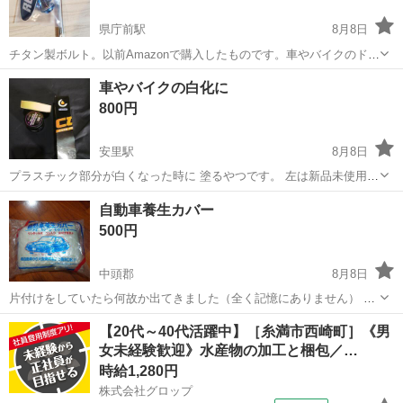
県庁前駅
8月8日
チタン製ボルト。以前Amazonで購入したものです。車やバイクのドレ
スアップにどうぞ。専用のトルクスも付属します。※プラワッシャー
沖縄
那覇市
県庁前駅
外装、車外用品
チタン
車やバイクの白化に
が１つありません。必要に応じてご自身でご用意ください。
800円
安里駅
8月8日
プラスチック部分が白くなった時に 塗るやつです。 左は新品未使用で
す。 液体の方は少し使われています。 塗装したので使わなくなりまし
沖縄
那覇市
安里駅
メンテナンス用品
プラスチック
自動車養生カバー
た！ 取り引き後はノークレーム、 ノーリターンでお願い致します。
500円
中頭郡
8月8日
片付けをしていたら何故か出てきました（全く記憶にありません） 未
開封です。どなたか活用してください。 ※神経質な方はご遠慮下さ
沖縄
中頭郡
その他
【20代～40代活躍中】［糸満市西崎町］《男
い。
女未経験歓迎》水産物の加工と梱包／…
時給1,280円
株式会社グロップ