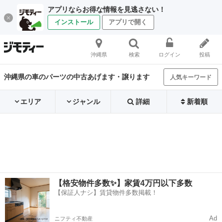
アプリならお得な情報を見逃さない！
インストール
アプリで開く
沖縄県
検索
ログイン
投稿
沖縄県の車のパーツの中古あげます・譲ります
人気キーワード
エリア
ジャンル
詳細
新着順
【格安物件多数✨】家賃4万円以下多数
【保証人ナシ】賃貸物件多数掲載！
Ad
ニフティ不動産