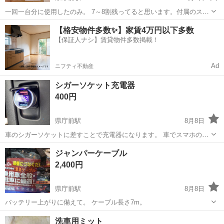
一回一台分に使用したのみ。 7～8割残ってると思います。付属のスポ
ンジ付き。
沖縄
那覇市
県庁前駅
メンテナンス用品
【格安物件多数✨】家賃4万円以下多数
【保証人ナシ】賃貸物件多数掲載！
Ad
ニフティ不動産
シガーソケット充電器
400円
県庁前駅
8月8日
車のシガーソケットに差すことで充電器になります。 車でスマホの充
電にどうぞ。
沖縄
那覇市
県庁前駅
その他
ジャンパーケーブル
2,400円
県庁前駅
8月8日
バッテリー上がりに備えて。 ケーブル長さ7m。
沖縄
那覇市
県庁前駅
その他
洗車用ミット