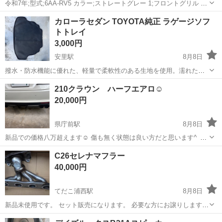
令和7年;型式;6AA-RV5 カラー;ストレートグレー 1;フロントグリル 2;
フロントロアスカート 3;フォグライトガーニッシュ 4;テールゲートス
沖縄
うるま市
パーツ
イルミ
カローラセダン TOYOTA純正 ラゲージソフ
ポイラー 5;リアロアーガーニッシュ 6;リア エンブレム 7;セン...
トトレイ
3,000円
安里駅
8月8日
撥水・防水機能に優れた、軽量で柔軟性のある生地を使用。濡れた荷
物や汚れ物も気にせず収納できるトレイです。さらに脱着も簡単で、
沖縄
那覇市
安里駅
車のパーツ
210クラウン ハーフエアロ☺️
丸めてコンパクトなサイズにもできます。水滴の車内落下を防ぐ外周
20,000円
縁付。滑り止め防止機能付。車名ロゴ入り...
県庁前駅
8月8日
新品での価格八万超えます☺️ 傷も無く状態は良い方だと思います^_^
気になる方宜しくお願いします
沖縄
那覇市
県庁前駅
外装、車外用品
C26セレナマフラー
40,000円
てだこ浦西駅
8月8日
新品未使用です。 セット販売になります。 必要な方にお譲りします。
修理予定でしたがエアコンも壊れ手放した為使いませんでした。早い
沖縄
国頭郡
てだこ浦西駅
車のパーツ