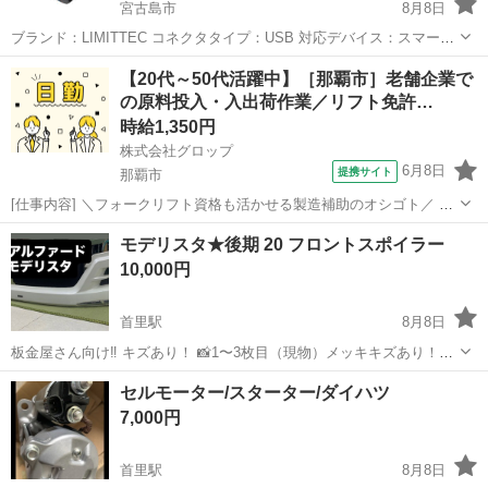
宮古島市
8月8日
ブランド：LIMITTEC コネクタタイプ：USB 対応デバイス：スマート
フォン, タブレット, ドライブレコーダー PD対応の高速充電が可
沖縄
宮古島市
アクセサリー
【20代～50代活躍中】［那覇市］老舗企業で
能！！ 特徴短絡保護, 高速充電 入力電圧24 ボルト 【急速充電・
の原料投入・入出荷作業／リフト免許…
QC3.0*2ポ...
時給1,350円
株式会社グロップ
6月8日
提携サイト
那覇市
[仕事内容] ＼フォークリフト資格も活かせる製造補助のオシゴト／ 正
社員登用制度あり！ 資格を活かして、キャリアアップしたい方にオス
沖縄
那覇市
工場
モデリスタ★後期 20 フロントスポイラー
スメ☆ 独自の休暇制度が多数あり、メリハリつけて働けます◎ 【有名
10,000円
企業での製造補助】...
首里駅
8月8日
板金屋さん向け‼︎ キズあり！ 📸1〜3枚目（現物）メッキキズあり！
4〜5枚目（相場参考用） ＃フロントバンパー ＃モデリスタ ＃ア
沖縄
南城市
首里駅
パーツ
モデリスタ
セルモーター/スターター/ダイハツ
ルファード ＃カスタム ＃メッキ塗装
7,000円
首里駅
8月8日