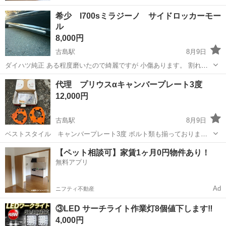
希少 l700sミラジーノ サイドロッカーモー
ル
8,000円
古島駅
8月9日
ダイハツ純正 ある程度磨いたので綺麗ですが 小傷あります。 割れ、
大きな傷などはありません。 両面テープのみで取り付ける物になりま
沖縄
那覇市
古島駅
車のパーツ
l700
代理 プリウスαキャンバープレート3度
す。 テープの張り替えは購入者の方でお願いします。 ノークレームノ
12,000円
ーリターン 値下げ不可...
古島駅
8月9日
ベストスタイル キャンバープレート3度 ボルト類も揃っておりま
す。 ノークレームノーリターン 値下げ不可 細かい方、神経質な方お
沖縄
那覇市
古島駅
車のパーツ
キャンバー
【ペット相談可】家賃1ヶ月0円物件あり！
断り
無料アプリ
Ad
ニフティ不動産
③LED サーチライト作業灯8個値下します‼️
4,000円