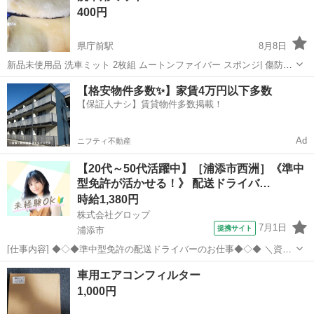
400円
県庁前駅
8月8日
新品未使用品 洗車ミット 2枚組 ムートンファイバー スポンジ| 傷防止|
洗車グローブ| ふわふわムートンファイバー
沖縄
那覇市
県庁前駅
メンテナンス用品
洗車
【格安物件多数✨】家賃4万円以下多数
【保証人ナシ】賃貸物件多数掲載！
Ad
ニフティ不動産
【20代～50代活躍中】［浦添市西洲］《準中
型免許が活かせる！》 配送ドライバ…
時給1,380円
株式会社グロップ
7月1日
提携サイト
浦添市
[仕事内容] ◆◇◆準中型免許の配送ドライバーのお仕事◆◇◆ ＼資格
えお活かせる／ 下記資格があれば実務経験がなくてもOK◎ ・中型免
沖縄
浦添市
ドライバー
車用エアコンフィルター
許（8t限定） 2007年6月1日以前の普通免許取得者も可 （免許証に「中
1,000円
型車は中型（...