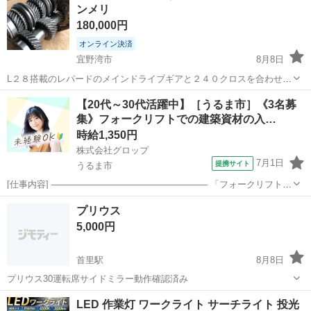
ンメリ
180,000円
オンライン決済
宜野湾市
8月8日
L２８搭載のレパードのメインドライブギアと２４０クロスを合わせた
希少なクロスギアです！中々探してもないと思います。1速2.6、２速
沖縄
宜野湾市
パーツ
【20代～30代活躍中】［うるま市］《3名募
1.７、3速1.17、４速1.00、5速0.72となります！他のオークションにも
集》フォークリフトでの建築資材の入…
出品予定ですが...
時給1,350円
株式会社グロップ
7月1日
提携サイト
うるま市
[仕事内容] ───────────────────────── 「フォークリフトの
資格はあるけど実務経験がない…」 「ブランクがあって自信がな
沖縄
うるま市
仕分け
プリウス
い…」 問題ございません！ フォークリフトの資格をお持ちであれば
5,000円
未経験者やブラ...
首里駅
8月8日
プリウス30運転席サイドミラー動作確認済み
沖縄
那覇市
首里駅
外装、車外用品
ミラー
LED 作業灯 ワークライト サーチライト 投光