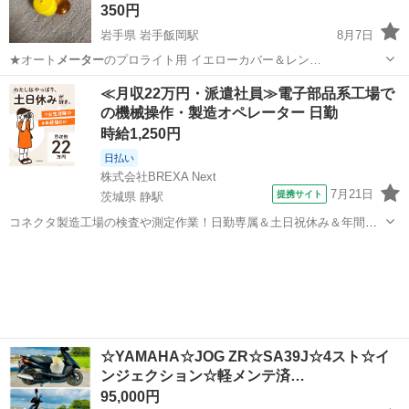
350円
岩手県 岩手飯岡駅
8月7日
★オート
メーター
のプロライト用 イエローカバー＆レン…
岩手
盛岡市
岩手飯岡駅
車のパーツ
オートメーター
≪月収22万円・派遣社員≫電子部品系工場で
の機械操作・製造オペレーター 日勤
時給1,250円
日払い
株式会社BREXA Next
7月21日
提携サイト
茨城県 静駅
コネクタ製造工場の検査や測定作業！日勤専属＆土日祝休み＆年間休
日128日★クリーンルーム内作業★マイカー通勤OK＆無料駐車場あり
茨城
常陸大宮市
静駅
その他
★就業先食堂利用可！日払い制度あり！《茨城県常陸大宮市》 人気の
工場のお仕事 ◇コネクタ製造工...
☆YAMAHA☆JOG ZR☆SA39J☆4スト☆イ
ンジェクション☆軽メンテ済…
95,000円