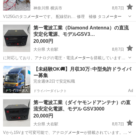
神奈川県 横浜市
8月7日
V125Gのタコ
メーター
です。 配線切れ… 修理 補修 タコ
メーター
神奈川
横浜市
その他
タコメーター
第一電波工業（Diamond Antenna）の直流
安定化電源、モデルGSV3…
20,000円
大分県 大在駅
8月7日
に対応しており、アナログの電圧・電流
メーター
を搭載しています。
重量は約9kg…
大分
大分市
大在駅
その他
安定化電源
【未経験OK🚚】月収30万↑中型免許ドライバ
ー募集
完全週休2日で安定転職
Ad
ドライバーダイレクト
第一電波工業（ダイヤモンドアンテナ）の直
流安定化電源、モデル GSV3000
20,000円
大分県 大在駅
8月7日
Vから15Vまで可変可能で、アナログ
メーター
が搭載されています。