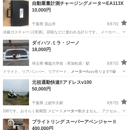
兵庫
姫路市
山陽網干駅
フィットネス、トレーニング
自動重量計測チャージングメーターEA113X
10,000円
千葉県 流山市
8月7日
冷媒ガスチャージ(充填)、回収などに使われる計りです。 メーカーは
株式会社エスコ 型式EA113Xになります。 中古ではありますが、室
千葉
流山市
その他
ダイハツ.ミラ・ジーノ
内暗室に保管してたものです。 動作確認し良好です。 破損や大きな傷
18,000円
等は見当たりませんが、神...
埼玉県 獨協大学前〈草加松原〉駅
8月7日
ドライト、リアバンパー、リアゲート、
メーター
Assy有ります!!😁
埼玉
草加市
獨協大学前〈草加松原〉駅
外装、車外用品
元祖通勤快速‼️アドレスv100
フォグランプ
50,000円
千葉県 上総牛久駅
8月7日
100です。おそらく前期型 スピード
メーター
動きません。 アクセルを
捻るとヘット…
千葉
市原市
上総牛久駅
スズキ
ブライトリング スーパーアベンジャーⅡ
400,000円