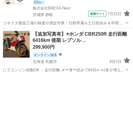
日払い
株式会社BREXA Next
7月21日
提携サイト
茨城県 静駅
コネクタ製造工場の検査や測定作業！日勤専属＆土日祝休み＆年間休
日128日★クリーンルーム内作業★マイカー通勤OK＆無料駐車場あり
茨城
常陸大宮市
静駅
その他
【追加写真有】⭐️ホンダ CBR250R 走行距離
★就業先食堂利用可！日払い制度あり！《茨城県常陸大宮市》 人気の
6416km 後期 レプソル…
工場のお仕事 ◇コネクタ製造工...
299,900円
オンライン決済
北海道 札幌市
8月7日
にてエンジン始動OK ・走行距離
メーター
読みで6416ｋｍ(多少増える
かも)…
北海道
札幌市
ホンダ
レプソル