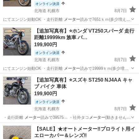
オンライン決済
北海道 札幌市
8月7日
にてエンジン始動OK ・走行距離
メーター
読みで7651ｋｍ(多少増える
かも)…
北海道
札幌市
ヤマハ
セロー
【追加写真有】⭐️ホンダ VT250スパーダ 走行
距離19999km 族車 バ…
199,900円
オンライン決済
北海道 札幌市
8月7日
にてエンジン始動OK ・走行距離
メーター
読みで19999ｋｍ(多少増え
るかも…
北海道
札幌市
ホンダ
スパーダ
【追加写真有】⭐️スズキ ST250 NJ4AA キャ
ブ バイク 車体
199,900円
オンライン決済
北海道 札幌市
8月7日
・走行距離
メーター
読みで39575… ・社外タコ
メーター
(動きません)
…
北海道
札幌市
カワサキ
車体
【SALE】★オートメーター‼️プロライト用イ
エローカバー＆レンズ‼️