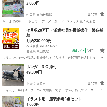
2,850円
静岡県 南御殿場駅
8月7日
14日まで掲載】 ・羽山淳一 アニ
メーター
ズ・スケッチ 動きのある人
物スケッチ…
静岡
御殿場市
南御殿場駅
参考書
モンスター
≪月収28万円・派遣社員≫機械操作・製造補
助
月給230,000円
株式会社BREXA Next
7月21日
提携サイト
佐賀県 東山代駅
シリコンウェーハ製品の製造業務！【入社祝い金10万円支給】お友達
やカップルとの応募OK◎年間休日129日＆休出なしでプライベート充
佐賀
伊万里市
東山代駅
その他
ホンダ DIO 原付
実♪業務はクリーンルームで快適作業◎自社正社員登用制度あり★1食
49,800円
300円～の格安食堂あり！《佐...
北海道 釧路市
8月7日
不備点は、燃料
メーター
の針先端折れてま… すが、根元で
メーター
確
認できます。ブ…
北海道
釧路市
ホンダ
イラスト用 服装参考3点セット
4,000円