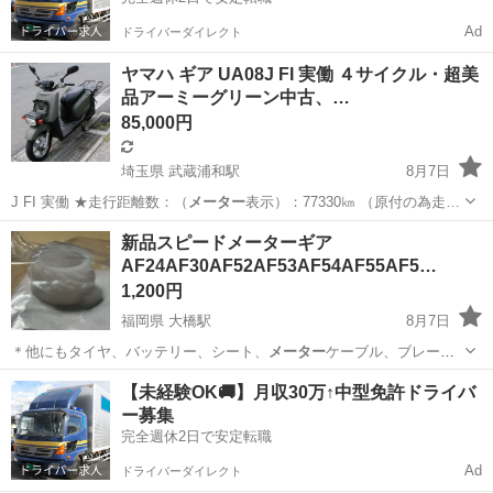
Ad
ドライバーダイレクト
ヤマハ ギア UA08J FI 実働 ４サイクル・超美
品アーミーグリーン中古、…
85,000円
埼玉県 武蔵浦和駅
8月7日
J FI 実働 ★走行距離数：（
メーター
表示）：77330㎞ （原付の為走…
埼玉
さいたま市
武蔵浦和駅
ヤマハ
GEAR
新品スピードメーターギア
AF24AF30AF52AF53AF54AF55AF5…
1,200円
福岡県 大橋駅
8月7日
＊他にもタイヤ、バッテリー、シート、
メーター
ケーブル、ブレーキ
ケーブル、ブレーキ…
福岡
福岡市
大橋駅
ホンダ
スピードメーター
【未経験OK🚚】月収30万↑中型免許ドライバ
ー募集
完全週休2日で安定転職
Ad
ドライバーダイレクト