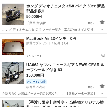
高周波の回り…
大分
大分市
大在駅
その他
安定化電源
ホンダ ディオチェスタ af68 バイク 50cc 新品
部品多数‼️
50,000円
千葉県 舞浜駅
8月7日
ホンダ ディオチェスタ 走行
メーター
読み 21417km オイル交換 …
千葉
浦安市
舞浜駅
ホンダ
MacBook Air 13インチ 0円
抽選でプレゼント！応募は1分
Ad
くらしノート
UA06J ヤマハ ニュースギア NEWS GEAR ル
ーフシールド付き 63…
150,000円
オンライン決済
福岡県 小郡市
8月7日
が譲り受けた際は
メーター
読み98000キ… 。 【各種
メーター
追加】 ・
タコ…
メーター
とアワー 思っていたので、
メーター
前方に予備で
福岡
小郡市
バイク
【手渡し限定】超希少・ 当時物オリジナル塗
AC… 【スピード
メーター
修理】 実際の… 表示していた為に
メーター