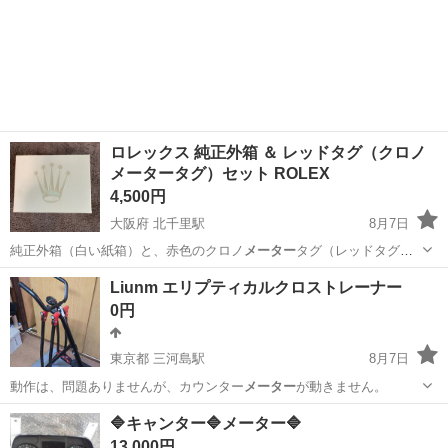
ロレックス 純正外箱 ＆ レッドタグ（クロノ
メータータグ）セット ROLEX
4,500円
大阪府 北千里駅
8月7日
純正外箱（白い紙箱）と、赤色のクロノ
メーター
タグ（レッドタグ）
のセットです。 以…
大阪
吹田市
北千里駅
その他
Liunm エリプティカルクロストレーナー
0円
東京都 三河島駅
8月7日
動作は、問題ありませんが、カウンター
メーター
が動きません。
東京
荒川区
三河島駅
フィットネス、トレーニング
🔷キャンター🔷メーター🔷
13,000円