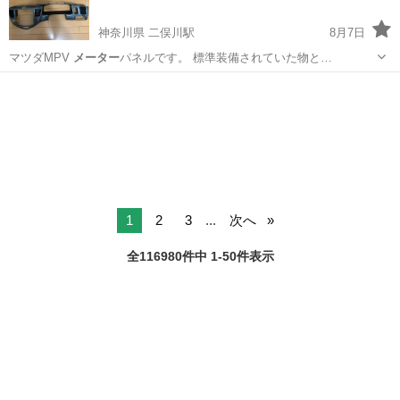
神奈川県 二俣川駅
8月7日
マツダMPV
メーター
パネルです。 標準装備されていた物と…
神奈川
横浜市
二俣川駅
内装、インテリア
マツダMPV
1
2
3
...
次へ
全116980件中 1-50件表示