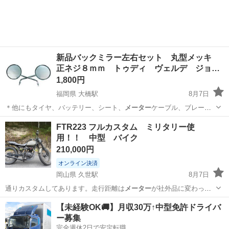
新品バックミラー左右セット 丸型メッキ
正ネジ８ｍｍ トゥディ ヴェルデ ジョ…
1,800円
福岡県 大橋駅
8月7日
＊他にもタイヤ、バッテリー、シート、
メーター
ケーブル、ブレーキ
ケーブル、ブレーキ…
福岡
福岡市
大橋駅
その他
メッキ
FTR223 フルカスタム ミリタリー使
用！！ 中型 バイク
210,000円
オンライン決済
岡山県 久世駅
8月7日
通りカスタムしてあります。走行距離は
メーター
が社外品に変わって
あるので不明とさせ…
岡山
真庭市
久世駅
ホンダ
【未経験OK🚚】月収30万↑中型免許ドライバ
ー募集
完全週休2日で安定転職