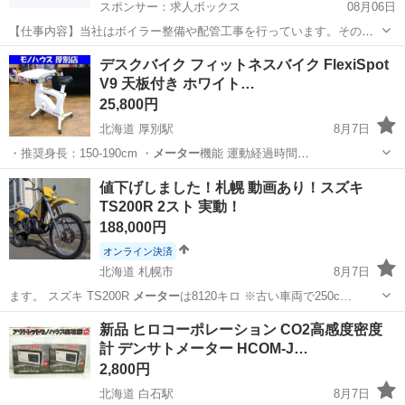
スポンサー：求人ボックス
08月06日
【仕事内容】当社はボイラー整備や配管工事を行っています。その中
で必要な配管やボイラーの製缶作業(溶接・切断・架台等の製作)業務に
アルバイト・パート
デスクバイク フィットネスバイク FlexiSpot
当社工場内であたっていただきます。 工場は大阪府吹田市芳野町。御
V9 天板付き ホワイト…
堂筋線の江坂駅からの徒歩圏内にあります...
25,800円
北海道 厚別駅
8月7日
・推奨身長：150-190cm ・
メーター
機能 運動経過時間
…
北海道
札幌市
厚別駅
フィットネス、トレーニング
値下げしました！札幌 動画あり！スズキ
TS200R 2スト 実動！
FlexiSpot
188,000円
オンライン決済
北海道 札幌市
8月7日
ます。 スズキ TS200R
メーター
は8120キロ ※古い車両で250c…
北海道
札幌市
スズキ
オフロード
新品 ヒロコーポレーション CO2高感度密度
計 デンサトメーター HCOM-J…
2,800円
北海道 白石駅
8月7日