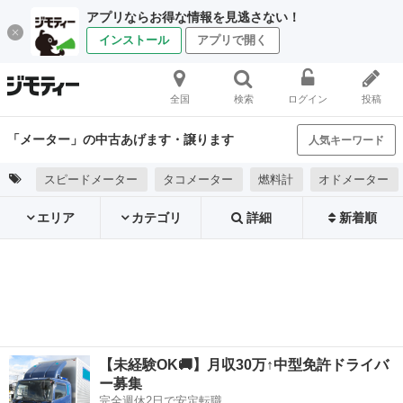
アプリならお得な情報を見逃さない！
インストール
アプリで開く
全国
検索
ログイン
投稿
「メーター」の中古あげます・譲ります
人気キーワード
スピードメーター
タコメーター
燃料計
オドメーター
エリア
カテゴリ
詳細
新着順
【未経験OK🚚】月収30万↑中型免許ドライバ
ー募集
完全週休2日で安定転職