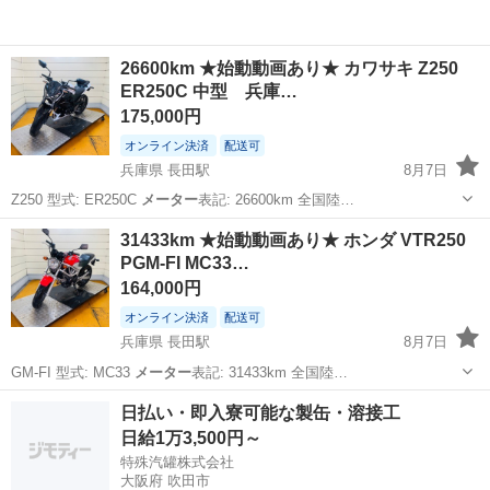
26600km ★始動動画あり★ カワサキ Z250
ER250C 中型 兵庫…
175,000円
オンライン決済
配送可
兵庫県 長田駅
8月7日
Z250 型式: ER250C
メーター
表記: 26600km 全国陸…
兵庫
神戸市
長田駅
カワサキ
バッテリー
31433km ★始動動画あり★ ホンダ VTR250
PGM-FI MC33…
164,000円
オンライン決済
配送可
兵庫県 長田駅
8月7日
GM-FI 型式: MC33
メーター
表記: 31433km 全国陸…
兵庫
神戸市
長田駅
ホンダ
自賠責保険
日払い・即入寮可能な製缶・溶接工
日給1万3,500円～
特殊汽罐株式会社
大阪府 吹田市