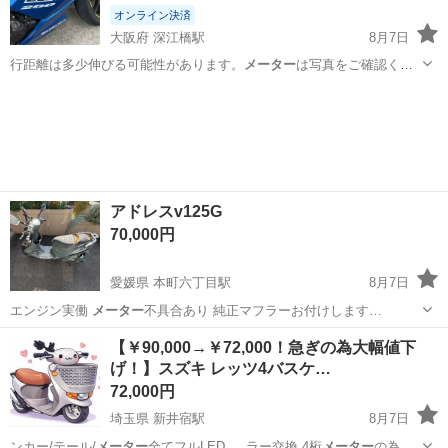
オンライン決済
大阪府 深江橋駅
8月7日
行距離は多少伸びる可能性があります。
メーター
は写真をご確認くだ
さい。 ✅ 自賠…
大阪
大阪市
深江橋駅
スズキ
メーター
アドレスv125G
70,000円
愛媛県 本町六丁目駅
8月7日
エンジン実働
メーター
不具合あり 純正マフラーお付けします…
愛媛
松山市
本町六丁目駅
バイク
【￥90,000→￥72,000！急ぎの為大幅値下
げ！】スズキ レッツ4バスケ…
72,000円
埼玉県 新井宿駅
8月7日
ンカー/テール/
メーター
全てフルLED … ラー交換 4桁
メーター
の為走