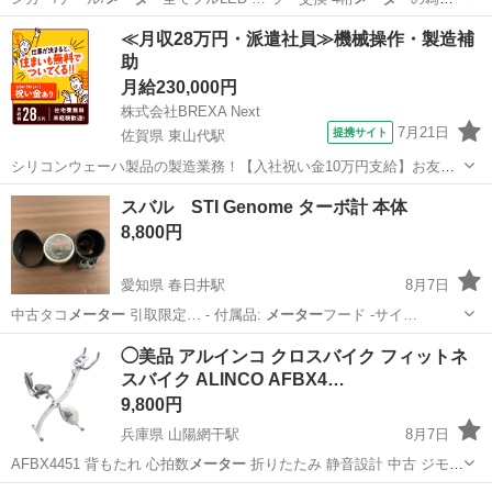
行距離は不… それでも速度は
メーター
を振り切り60k…
埼玉
川口市
新井宿駅
スズキ
ロンホイ
≪月収28万円・派遣社員≫機械操作・製造補
助
月給230,000円
株式会社BREXA Next
7月21日
提携サイト
佐賀県 東山代駅
シリコンウェーハ製品の製造業務！【入社祝い金10万円支給】お友達
やカップルとの応募OK◎年間休日129日＆休出なしでプライベート充
佐賀
伊万里市
東山代駅
その他
スバル STI Genome ターボ計 本体
実♪業務はクリーンルームで快適作業◎自社正社員登用制度あり★1食
8,800円
300円～の格安食堂あり！《佐...
愛知県 春日井駅
8月7日
中古タコ
メーター
引取限定… - 付属品:
メーター
フード -サイ…
愛知
春日井市
春日井駅
アクセサリー
◯美品 アルインコ クロスバイク フィットネ
スバイク ALINCO AFBX4…
9,800円
兵庫県 山陽網干駅
8月7日
AFBX4451 背もたれ 心拍数
メーター
折りたたみ 静音設計 中古 ジモ
テ…