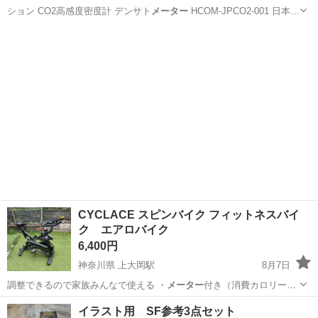
ション CO2高感度密度計 デンサト
メーター
HCOM-JPCO2-001 日本…
北海道
札幌市
白石駅
その他
CO2
CYCLACE スピンバイク フィットネスバイ
ク エアロバイク
6,400円
神奈川県 上大岡駅
8月7日
調整できるので家族みんなで使える ・
メーター
付き（消費カロリー・
距離・時間など確…
神奈川
横浜市
上大岡駅
フィットネス、トレーニング
イラスト用 SF参考3点セット