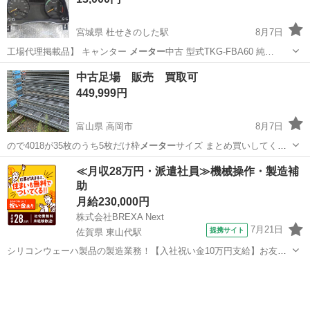
宮城県 杜せきのした駅
8月7日
工場代理掲載品】 キャンター
メーター
中古 型式TKG-FBA60 純…
宮城
名取市
杜せきのした駅
その他
キャンター
中古足場 販売 買取可
449,999円
富山県 高岡市
8月7日
ので4018が35枚のうち5枚だけ枠
メーター
サイズ まとめ買いしてくれ
る方歓迎！…
富山
高岡市
その他
信和
≪月収28万円・派遣社員≫機械操作・製造補
助
月給230,000円
株式会社BREXA Next
7月21日
提携サイト
佐賀県 東山代駅
シリコンウェーハ製品の製造業務！【入社祝い金10万円支給】お友達
やカップルとの応募OK◎年間休日129日＆休出なしでプライベート充
佐賀
伊万里市
東山代駅
その他
実♪業務はクリーンルームで快適作業◎自社正社員登用制度あり★1食
300円～の格安食堂あり！《佐...