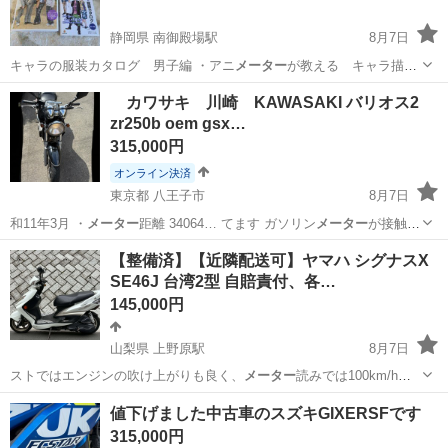
静岡県 南御殿場駅
8月7日
キャラの服装カタログ 男子編 ・アニ
メーター
が教える キャラ描画
テクニック帖 …
静岡
御殿場市
南御殿場駅
参考書
テクニック
カワサキ 川崎 KAWASAKI バリオス2
zr250b oem gsx…
315,000円
オンライン決済
東京都 八王子市
8月7日
和11年3月 ・
メーター
距離 34064… てます ガソリン
メーター
が接触不
良で上が…
東京
八王子市
スズキ
gsx
【整備済】【近隣配送可】ヤマハ シグナスX
SE46J 台湾2型 自賠責付、各…
145,000円
山梨県 上野原駅
8月7日
ストではエンジンの吹け上がりも良く、
メーター
読みでは100km/hを
超えます。 …
山梨
上野原市
上野原駅
ヤマハ
シグナス
値下げました中古車のスズキGIXERSFです
315,000円