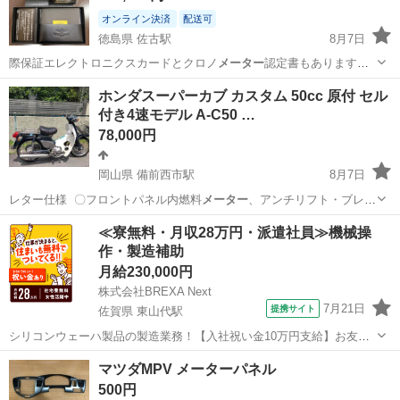
オンライン決済
配送可
徳島県 佐古駅
8月7日
際保証エレクトロニクスカードとクロノ
メーター
認定書もあります。
購入店は徳島県板…
徳島
徳島市
佐古駅
アクセサリー
BREITLING
ホンダスーパーカブ カスタム 50cc 原付 セル
付き4速モデル A-C50 …
78,000円
岡山県 備前西市駅
8月7日
レター仕様 〇フロントパネル内燃料
メーター
、アンチリフト・ブレー
キ搭載モデル …
岡山
岡山市
備前西市駅
ホンダ
≪寮無料・月収28万円・派遣社員≫機械操
作・製造補助
月給230,000円
株式会社BREXA Next
7月21日
提携サイト
佐賀県 東山代駅
シリコンウェーハ製品の製造業務！【入社祝い金10万円支給】お友達
やカップルとの応募OK◎年間休日129日＆休出なしでプライベート充
佐賀
伊万里市
東山代駅
その他
マツダMPV メーターパネル
実♪業務はクリーンルームで快適作業◎自社正社員登用制度あり★1食
500円
300円～の格安食堂あり！《佐...