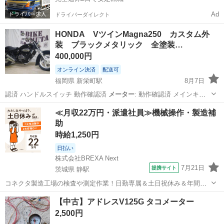
Ad
ドライバーダイレクト
HONDA VツインMagna250 カスタム外
装 ブラックメタリック 全塗装…
400,000円
オンライン決済
配送可
福岡県 新栄町駅
8月7日
認済 ハンドルスイッチ 動作確認済
メーター
: 動作確認済 メインキ
ー、ハンドル…
福岡
大牟田市
新栄町駅
ホンダ
エンジン
≪月収22万円・派遣社員≫機械操作・製造補
助
時給1,250円
日払い
株式会社BREXA Next
7月21日
提携サイト
茨城県 静駅
コネクタ製造工場の検査や測定作業！日勤専属＆土日祝休み＆年間休
日128日★クリーンルーム内作業★マイカー通勤OK＆無料駐車場あり
茨城
常陸大宮市
静駅
その他
【中古】アドレスV125G タコメーター
★就業先食堂利用可！日払い制度あり！《茨城県常陸大宮市》 人気の
2,500円
工場のお仕事 ◇コネクタ製造工...