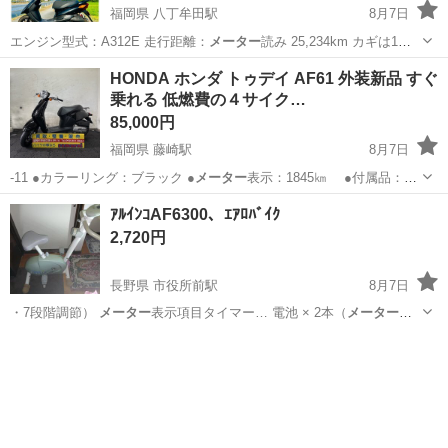
福岡県 八丁牟田駅
8月7日
エンジン型式：A312E 走行距離：
メーター
読み 25,234km カギは1本
…
福岡
三潴郡
八丁牟田駅
ヤマハ
インジェクション
HONDA ホンダ トゥデイ AF61 外装新品 すぐ
乗れる 低燃費の４サイク…
85,000円
福岡県 藤崎駅
8月7日
-11 ●カラーリング：ブラック ●
メーター
表示：1845㎞ ●付属品：キ
ー合…
福岡
福岡市
藤崎駅
ホンダ
HONDA
ｱﾙｲﾝｺAF6300、ｴｱﾛﾊﾞｲｸ
2,720円
長野県 市役所前駅
8月7日
・7段階調節）
メーター
表示項目タイマー… 電池 × 2本（
メーター
用） 主な特徴… ンプルな操作性
メーター
の表示切り替えは…
長野
千曲市
市役所前駅
フィットネス、トレーニング