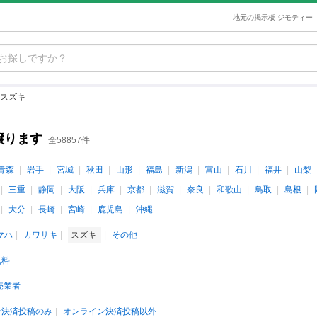
地元の掲示板 ジモティー
スズキ
譲ります
全58857件
青森
岩手
宮城
秋田
山形
福島
新潟
富山
石川
福井
山梨
三重
静岡
大阪
兵庫
京都
滋賀
奈良
和歌山
鳥取
島根
大分
長崎
宮崎
鹿児島
沖縄
マハ
カワサキ
スズキ
その他
無料
売業者
ン決済投稿のみ
オンライン決済投稿以外