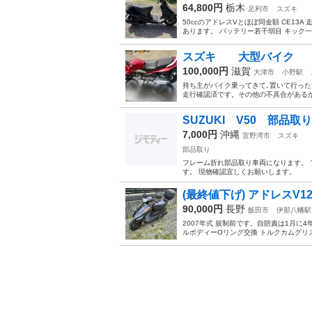
64,800円
栃木
足利市
スズキ
50ccのアドレスVとほぼ同金額 CE13A
あります。 バッテリー若干弱目 キック一発
スズキ 大型バイク
100,000円
滋賀
大津市
小野駅
持ち主がバイク乗ってきて､置いて行った
走行確認済です。その他の不具合があるか
SUZUKI V50 部品取り
7,000円
沖縄
宜野湾市
スズキ
部品取り
フレーム折れ部品取り車両になります。 フ
す。 現物確認宜しくお願いします。
(最終値下げ) アドレスV1
90,000円
長野
飯田市
伊那八幡駅
2007年式 規制前です。自賠責は1月に
ルボディーOリング交換 トルクカムグリスア