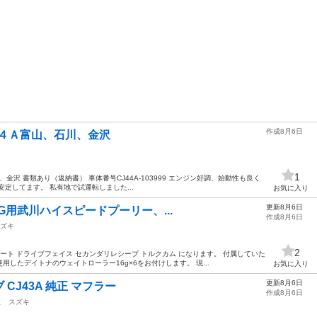
作成8月6日
ＣＪ４４Ａ富山、石川、金沢
1
石川、金沢 書類あり（返納書） 車体番号CJ44A-103999 エンジン好調、始動性も良く
定してます。 私有地で試運転しました...
お気に入り
更新8月6日
S/G用武川ハイスピードプーリー、...
作成8月6日
ズキ
2
ート ドライブフェイス セカンダリレシーブ トルクカム になります。 付属していた
したデイトナのウェイトローラー16g×6をお付けします。 現...
お気に入り
更新8月6日
CJ43A 純正 マフラー
作成8月6日
駅
スズキ