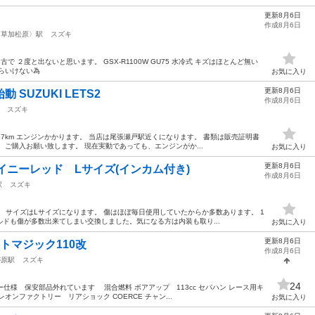
更新8月6日
作成8月6日
〈草加松原〉駅
スズキ
で ２度と出ないと思います。 GSX-R1100W GU75 水冷式 キズはほとんど無い
らいけない為
お気に入り
更新8月6日
 SUZUKI LETS2
作成8月6日
スズキ
367km エンジンかかります。 当店は尾張瀬戸駅近くになります。 書類は販売証明書
、ご購入お願い致します。 現在実動であっても、エンジンがか...
お気に入り
更新8月6日
シャイニーレッド Lサイズ(インカム付き)
作成8月6日
駅
スズキ
す。 サイズはLサイズになります。 傷はほぼ毎日使用していたからか多数あります。 1
ドも傷が多数出来てしまい交換しました。気になる方は内装も取り...
お気に入り
更新8月6日
ートマジック110改
作成8月6日
が原駅
スズキ
24
ー仕様 保安部品外れています 混合燃料 ボアアップ 113cc セパハン レース用キ
オンファクトリー リアショック COERCE チャン...
お気に入り