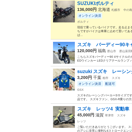
SUZUKIボルティ
136,000円
北海道
札幌市
中の
オンライン決済
ボルティ
現役で乗っているバイクです。走る止ま
ちですがバイクは車庫に止めて置いてあ
ば...
スズキ バーディー90キ
120,000円
福島
郡山市
郡山富田
こちらスズキバーディー90 4サイクルの
EDウインカー LEDクリアテールランプ 
suzuki スズキ レーシ
3,200円
千葉
柏市
スズキ
オンライン決済
配送可
GSX
スズキのレーシングパーカーSサイズです
品です。 スズキファン、GSX-R乗りの
スズキ レッツ4 実動車
45,000円
滋賀
草津市
スズキ
レッツ
ご覧いただきありがとうございます。 ス
のアシに非常に便利な4ストロークエンジ