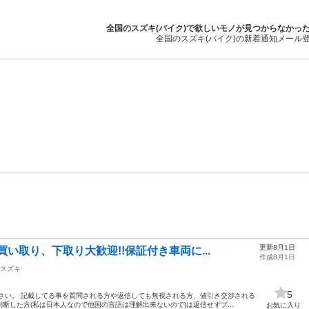
全国のスズキ(バイク)で欲しいモノが見つからなかっ
全国のスズキ(バイク)の新着通知メール
更新8月1日
!買い取り、下取り大歓迎!!保証付き車両に...
作成8月1日
スズキ
5
さい。 記載してる事を質問される方や返信しても無視される方、値引き交渉される
断した方(私は日本人なので他国の言語は理解出来ないので)は返信せずブ...
お気に入り