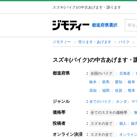
スズキ(バイク)の中古あげます・譲ります
都道府県選択
ジモティー
売ります・あげます
バイク
スズキ(バイク)の中古あげます・
都道府県
：
全国のバイク
北海道
栃木
群馬
愛知
岐阜
高知
福岡
佐賀
熊本
ジャンル
：
全てのバイク
ホンダ
ヤ
価格帯
：
全てのスズキの価格帯
投稿者
：
スズキの全て
個人
販
オンライン決済
：
スズキの全て
オンライ