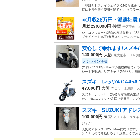
【非対面】スカイウェイブ CJ43A 純正
特に不具合無く使用可能です。 マフラーガ
≪月収28万円・派遣社員
月給230,000円
佐賀
伊万里市
シリコンウェーハ製品の製造業務！【入社
プライベート充実♪業務はクリーンルームで
安心して乗れます/スズキ/アド
140,000円
大阪
東大阪市
ＪＲ河
オンライン決済
アドレスV125シリーズの後継機種です
シート下収納、リアキャリアがあり、積載に
スズキ レッツ4 CA45
47,000円
大阪
守口市
土居駅
ス
スズキ レッツ4 CA45A 実働車の
た。 特にエンジンや足回り等異音もござ
スズキ SUZUKI アドレス
100,000円
東京
八王子市
スズキ
ジョグ
人気のアドレスv125 cf4eaになりま
ンＦＩなので始動しやすく燃費よくておすす