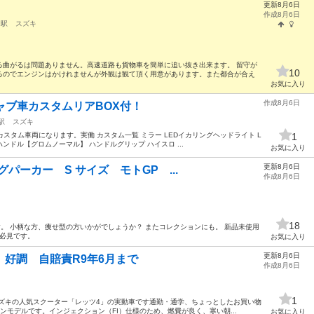
更新8月6日
作成8月6日
島駅
スズキ
る曲がるは問題ありません。高速道路も貨物車を簡単に追い抜き出来ます。 留守が
10
るのでエンジンはかけれませんが外観は観て頂く用意があります。また都合が合え
お気に入り
作成8月6日
ャブ車カスタムリアBOX付！
駅
スズキ
カスタム車両になります。実働 カスタム一覧 ミラー LEDイカリングヘッドライト L
1
ハンドル【グロムノーマル】 ハンドルグリップ ハイスロ ...
お気に入り
更新8月6日
ングパーカー S サイズ モトGP ...
作成8月6日
18
。 小柄な方、痩せ型の方いかがでしょうか？ またコレクションにも。 新品未使用
方必見です。
お気に入り
更新8月6日
 好調 自賠責R9年6月まで
作成8月6日
1
ズキの人気スクーター「レッツ4」の実動車です ​通勤・通学、ちょっとしたお買い物
ンモデルです。インジェクション（FI）仕様のため、燃費が良く、寒い朝...
お気に入り