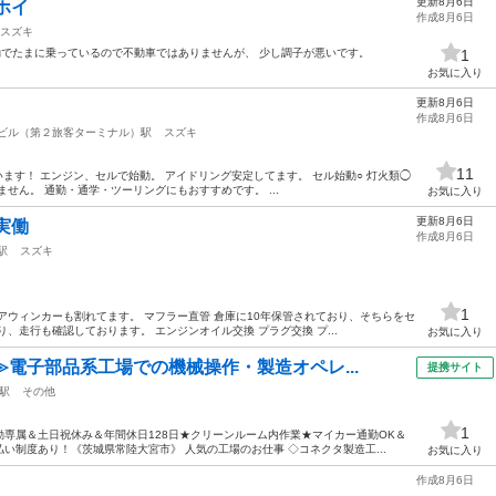
更新8月6日
ホイ
作成8月6日
スズキ
通勤でたまに乗っているので不動車ではありませんが、 少し調子が悪いです。
1
お気に入り
更新8月6日
作成8月6日
ビル（第２旅客ターミナル）駅
スズキ
11
ています！ エンジン、セルで始動。 アイドリング安定してます。 セル始動○ 灯火類◯
せん。 通勤・通学・ツーリングにもおすすめです。 ...
お気に入り
更新8月6日
 実働
作成8月6日
駅
スズキ
1
アウィンカーも割れてます。 マフラー直管 倉庫に10年保管されており、そちらをセ
、走行も確認しております。 エンジンオイル交換 プラグ交換 プ...
お気に入り
≫電子部品系工場での機械操作・製造オペレ...
提携サイト
駅
その他
1
専属＆土日祝休み＆年間休日128日★クリーンルーム内作業★マイカー通勤OK＆
い制度あり！《茨城県常陸大宮市》 人気の工場のお仕事 ◇コネクタ製造工...
お気に入り
作成8月6日