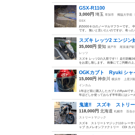
GSX-R1100
3,000円
埼玉
草加市
獨協大学前
GSX
約5000キロのノーマルマフラーです。 中古
です。 無いと言いたいのですが、有った
スズキ レッツ2 エンジン始動
35,000円
愛知
瀬戸市
尾張瀬戸駅
レッツ
スズキ レッツ2の入荷です!！ 走行距離
をお渡し致します。 画像にてご判断の上
OGKカブト Ryuki 
15,000円
神奈川
横浜市
上星川
インカム
1年ほど前に購入したカブトのRyukiで
年ほどしか使っておらず半年前にはシール
鬼速‼️ スズキ ストリ
118,000円
北海道
札幌市
百合
ストリートマジック
スズキ ストリートマジック110 レーサ
ャブ カメレオンファクトリー CDI カメレ