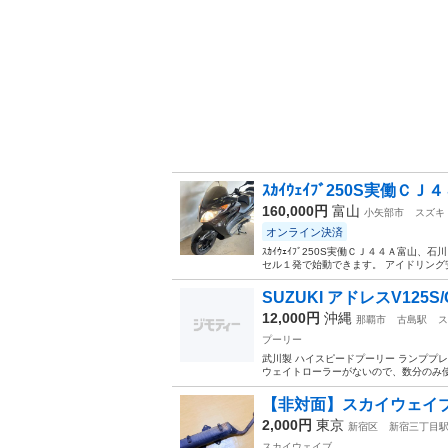
ｽｶｲｳｪｲﾌﾞ250S実働
160,000円
富山
小矢部市
スズキ
オンライン決済
ｽｶｲｳｪｲﾌﾞ250S実働ＣＪ４４Ａ富山、
セル１発で始動できます。 アイドリング安
SUZUKI アドレスV125
12,000円
沖縄
那覇市
古島駅
ス
プーリー
武川製 ハイスピードプーリー ランププレ
ウェイトローラーがないので、数分のみ使用
【非対面】スカイウェイブ 
2,000円
東京
新宿区
新宿三丁目
スカイウェイブ