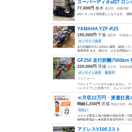
スーパーディオaf27 ロン
77,000円
栃木
鹿沼市
新鹿沼駅
af27 ロンホイ現状渡しになります。 
YAMAHA YZF-R25
150,000円
千葉
成田市
空港第２
オンライン決済
走行距離約2万1,943km 書類、鍵揃っ
倉庫保管 走る・曲がる・止まる問題ありま
GF250 走行距離7500km
220,000円
茨城
日立市
常陸多賀
オンライン決済
配送可
プラグコード
フロントアッパーカウルありません。 リ
ミレストアした次第です。 エンジンかかり
≪月収22万円・派遣社員
時給1,250円
茨城
常陸大宮市
静
日払い
コネクタ製造工場の検査や測定作業！日勤
無料駐車場あり★就業先食堂利用可！日払
アドレスV100 2スト