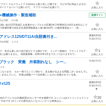
 マフラー スカイウェイブ CJ43Aから取り外しだ物です。 サビや汚れ等ありますが、
ード？カバー？は無いので、 マフラーのみのお譲りで...
お気に入り
≫機械操作・製造補助
提携サイト
東山代駅
その他
祝い金10万円支給】お友達やカップルとの応募OK◎年間休日129日＆休出なしで
快適作業◎自社正社員登用制度あり★1食300円～の格安食堂あり！《佐...
お気に入り
更新8月6日
レス125/DT11A/自賠責付き...
作成8月6日
内永和駅
スズキ
1
ので、年式も新しめで走行音がとても静かです。 インナー収納や、フラットフロア、
は困りません。 自賠責保険…令和10年2月まで入っておりますので...
お気に入り
作成8月6日
A ブラック 実働 外装割れなし シー...
ズキ
出品になります。 セル一発でエンジン掛かり、走る曲がる止まる問題ございませんでし
いませんでした。 外装は樹脂パーツ以外新しいものに交換されている為...
お気に入り
更新8月6日
v125
作成8月6日
20
す。 k9のアドレスv125最終型o2センサー付き後期です エンジンは4ストインジェクショ
めです 10インチの原付みたいなコンパクトな車体はも...
お気に入り