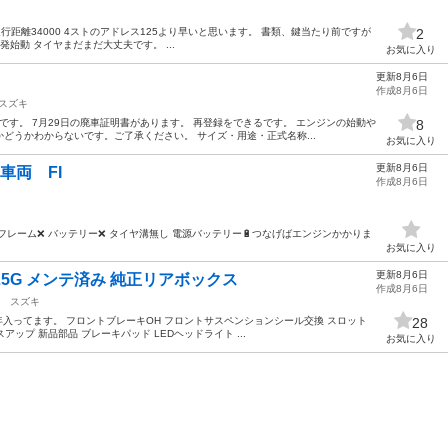
 走行距離34000 4ストのアドレス125より早いと思います。 書類、鍵当たり前ですが
2
始動 タイヤまだまだ大丈夫です。 ...
お気に入り
更新8月6日
作成8月6日
スズキ
です。 7月29日の廃車証明書があります。 再登録をできるです。 エンジンの始動や
8
どうかわからないです。ご了承ください。 サイズ・用途・正式名称...
お気に入り
更新8月6日
車両 FI
作成8月6日
レーム❌ バッテリー❌ タイヤ溝無し 電源バッテリー🔋つなげばエンジンかかりま
お気に入り
更新8月6日
25G メンテ済み 純正リアボックス
作成8月6日
スズキ
4年入ってます。 フロントブレーキOH フロントサスペンションシール交換 スロット
28
ップ 新品部品 ブレーキパッド LEDヘッドライト ...
お気に入り